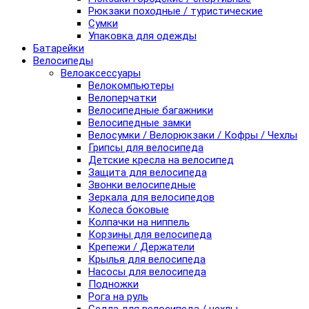
Рюкзаки походные / туристические
Сумки
Упаковка для одежды
Батарейки
Велосипеды
Велоаксессуары
Велокомпьютеры
Велоперчатки
Велосипедные багажники
Велосипедные замки
Велосумки / Велорюкзаки / Кофры / Чехлы
Грипсы для велосипеда
Детские кресла на велосипед
Защита для велосипеда
Звонки велосипедные
Зеркала для велосипедов
Колеса боковые
Колпачки на ниппель
Корзины для велосипеда
Крепежи / Держатели
Крылья для велосипеда
Насосы для велосипеда
Подножки
Рога на руль