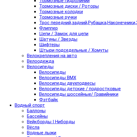
Тормозные гидролинии
Тормозные диски / Роторы
Тормозные колодки
Тормозные ручки
Трос передний,задний,Рубашка,Наконечники,
Флиппер
Цепи / Замок для цепи
Шатуны / Звезды
Шифтеры
Штыри подседельные / Хомуты
Велокрепления на авто
Велоодежда
Велосипеды
Велосипеды
Велосипеды BMX
Велосипеды двухподвесы
Велосипеды детские / подростковые
Велосипеды шоссейные/ Гравийники
Фэтбайк
Водный спорт
Баллоны
Бассейны
Вейкборды I Ниборды
Вёсла
Водные лыжи