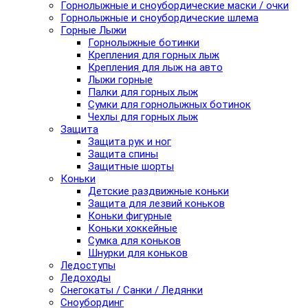
Горнолыжные и сноубордические маски / очки
Горнолыжные и сноубордические шлема
Горные Лыжи
Горнолыжные ботинки
Крепления для горных лыж
Крепления для лыж на авто
Лыжи горные
Палки для горных лыж
Сумки для горнолыжных ботинок
Чехлы для горных лыж
Защита
Защита рук и ног
Защита спины
Защитные шорты
Коньки
Детские раздвижные коньки
Защита для лезвий коньков
Коньки фигурные
Коньки хоккейные
Сумка для коньков
Шнурки для коньков
Ледоступы
Ледоходы
Снегокаты / Санки / Ледянки
Сноубординг