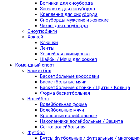
Ботинки для сноуборда
Запчасти для сноуборда
Крепления для сноуборда
Сноуборды мужские и женские
Чехлы для сноуборда
Сноутюбинги
Хоккей
Клюшки
Ленты
Хоккейная экипировка
Шайбы / Мячи для хоккея
Командный спорт
Баскетбол
Баскетбольные кроссовки
Баскетбольные мячи
Баскетбольные стойки / Щиты / Кольца
Форма баскетбольная
Волейбол
Волейбольная форма
Волейбольные мячи
Кроссовки волейбольные
Наколенники волейбольные / Защита
Сетка волейбольная
Футбол
Бутсы футбольные / футзальные / многоши