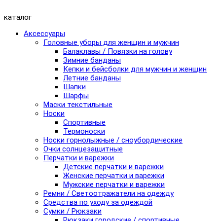
каталог
Аксессуары
Головные уборы для женщин и мужчин
Балаклавы / Повязки на голову
Зимние банданы
Кепки и бейсболки для мужчин и женщин
Летние банданы
Шапки
Шарфы
Маски текстильные
Носки
Спортивные
Термоноски
Носки горнолыжные / сноубордические
Очки солнцезащитные
Перчатки и варежки
Детские перчатки и варежки
Женские перчатки и варежки
Мужские перчатки и варежки
Ремни / Светоотражатели на одежду
Средства по уходу за одеждой
Сумки / Рюкзаки
Рюкзаки городские / спортивные