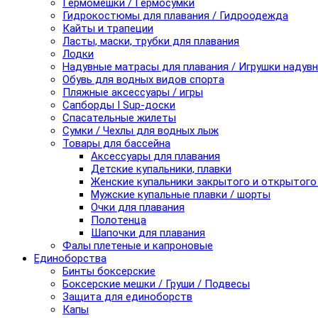
Гермомешки / Гермосумки
Гидрокостюмы для плавания / Гидроодежда
Кайты и трапеции
Ласты, маски, трубки для плавания
Лодки
Надувные матрасы для плавания / Игрушки надув
Обувь для водных видов спорта
Пляжные аксессуары / игры
Сапборды I Sup-доски
Спасательные жилеты
Сумки / Чехлы для водных лыж
Товары для бассейна
Аксессуары для плавания
Детские купальники, плавки
Женские купальники закрытого и открытого
Мужские купальные плавки / шорты
Очки для плавания
Полотенца
Шапочки для плавания
Фалы плетеные и капроновые
Единоборства
Бинты боксерские
Боксерские мешки / Груши / Подвесы
Защита для единоборств
Капы