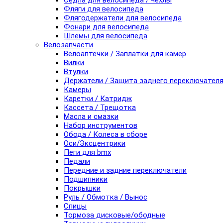
Седла для велосипеда / чехлы
Фляги для велосипеда
Флягодержатели для велосипеда
Фонари для велосипеда
Шлемы для велосипеда
Велозапчасти
Велоаптечки / Заплатки для камер
Вилки
Втулки
Держатели / Защита заднего переключател
Камеры
Каретки / Катридж
Кассета / Трещотка
Масла и смазки
Набор инструментов
Обода / Колеса в сборе
Оси/Эксцентрики
Пеги для bmx
Педали
Передние и задние переключатели
Подшипники
Покрышки
Руль / Обмотка / Вынос
Спицы
Тормоза дисковые/ободные