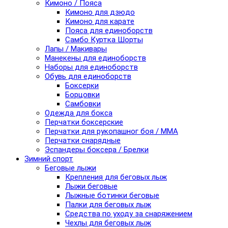
Кимоно / Пояса
Кимоно для дзюдо
Кимоно для карате
Пояса для единоборств
Самбо Куртка Шорты
Лапы / Макивары
Манекены для единоборств
Наборы для единоборств
Обувь для единоборств
Боксерки
Борцовки
Самбовки
Одежда для бокса
Перчатки боксерские
Перчатки для рукопашног боя / ММА
Перчатки снарядные
Эспандеры боксера / Брелки
Зимний спорт
Беговые лыжи
Крепления для беговых лыж
Лыжи беговые
Лыжные ботинки беговые
Палки для беговых лыж
Средства по уходу за снаряжением
Чехлы для беговых лыж