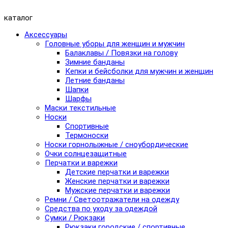
каталог
Аксессуары
Головные уборы для женщин и мужчин
Балаклавы / Повязки на голову
Зимние банданы
Кепки и бейсболки для мужчин и женщин
Летние банданы
Шапки
Шарфы
Маски текстильные
Носки
Спортивные
Термоноски
Носки горнолыжные / сноубордические
Очки солнцезащитные
Перчатки и варежки
Детские перчатки и варежки
Женские перчатки и варежки
Мужские перчатки и варежки
Ремни / Светоотражатели на одежду
Средства по уходу за одеждой
Сумки / Рюкзаки
Рюкзаки городские / спортивные