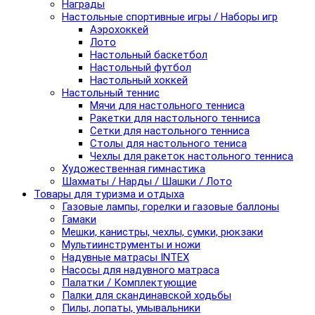
Награды
Настольные спортивные игры / Наборы игр
Аэрохоккей
Лото
Настольный баскетбол
Настольный футбол
Настольный хоккей
Настольный теннис
Мячи для настольного тенниса
Ракетки для настольного тенниса
Сетки для настольного тенниса
Столы для настольного тениса
Чехлы для ракеток настольного тенниса
Художественная гимнастика
Шахматы / Нарды / Шашки / Лото
Товары для туризма и отдыха
Газовые лампы, горелки и газовые баллоны
Гамаки
Мешки, канистры, чехлы, сумки, рюкзаки
Мультиинструменты и ножи
Надувные матрасы INTEX
Насосы для надувного матраса
Палатки / Комплектующие
Палки для скандинавской ходьбы
Пилы, лопаты, умывальники