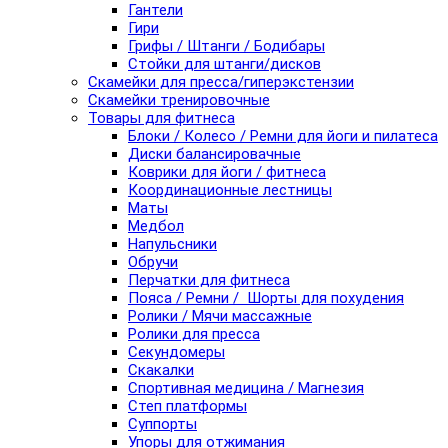
Гантели
Гири
Грифы / Штанги / Бодибары
Стойки для штанги/дисков
Скамейки для пресса/гиперэкстензии
Скамейки тренировочные
Товары для фитнеса
Блоки / Колесо / Ремни для йоги и пилатеса
Диски балансировачные
Коврики для йоги / фитнеса
Координационные лестницы
Маты
Медбол
Напульсники
Обручи
Перчатки для фитнеса
Пояса / Ремни / Шорты для похудения
Ролики / Мячи массажные
Ролики для пресса
Секундомеры
Скакалки
Спортивная медицина / Магнезия
Степ платформы
Суппорты
Упоры для отжимания