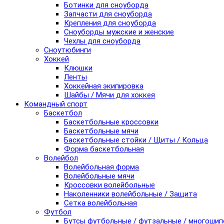
Ботинки для сноуборда
Запчасти для сноуборда
Крепления для сноуборда
Сноуборды мужские и женские
Чехлы для сноуборда
Сноутюбинги
Хоккей
Клюшки
Ленты
Хоккейная экипировка
Шайбы / Мячи для хоккея
Командный спорт
Баскетбол
Баскетбольные кроссовки
Баскетбольные мячи
Баскетбольные стойки / Щиты / Кольца
Форма баскетбольная
Волейбол
Волейбольная форма
Волейбольные мячи
Кроссовки волейбольные
Наколенники волейбольные / Защита
Сетка волейбольная
Футбол
Бутсы футбольные / футзальные / многоши