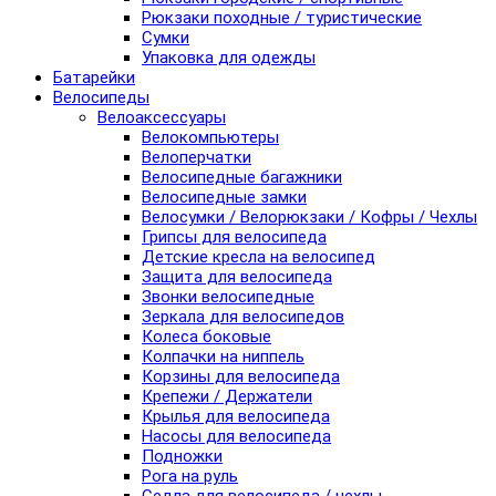
Рюкзаки походные / туристические
Сумки
Упаковка для одежды
Батарейки
Велосипеды
Велоаксессуары
Велокомпьютеры
Велоперчатки
Велосипедные багажники
Велосипедные замки
Велосумки / Велорюкзаки / Кофры / Чехлы
Грипсы для велосипеда
Детские кресла на велосипед
Защита для велосипеда
Звонки велосипедные
Зеркала для велосипедов
Колеса боковые
Колпачки на ниппель
Корзины для велосипеда
Крепежи / Держатели
Крылья для велосипеда
Насосы для велосипеда
Подножки
Рога на руль