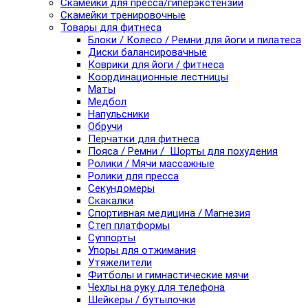
Скамейки для пресса/гиперэкстензии
Скамейки тренировочные
Товары для фитнеса
Блоки / Колесо / Ремни для йоги и пилатеса
Диски балансировачные
Коврики для йоги / фитнеса
Координационные лестницы
Маты
Медбол
Напульсники
Обручи
Перчатки для фитнеса
Пояса / Ремни / Шорты для похудения
Ролики / Мячи массажные
Ролики для пресса
Секундомеры
Скакалки
Спортивная медицина / Магнезия
Степ платформы
Суппорты
Упоры для отжимания
Утяжелители
Фитболы и гимнастические мячи
Чехлы на руку для телефона
Шейкеры / бутылочки