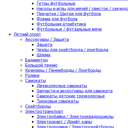
Гетры футбольные
Насосы и иглы для мячей / свисток / секунд
Перчатки / Щитки для футбола
Форма для футбола
Футбольная атрибутика
Футбольные / футзальные мячи
Летний спорт
Акссесуары / Защита
Защита
Чехлы для скейтборда / лонгборда
Шлема
Бадминтон
Большой теннис
Круизеры / Пенниборды / Лонгборды
Ролики
Самокаты
Двухколесные самокаты
Запчасти и аксессуары для самоката
Самокаты детские трехколесные
Трюковые самокаты
Скейтборды
Электротранспорт
Электробайки / Электроквадроциклы
Электрокарт / Дрифт-кары
Электроролики / Электроскейтборды