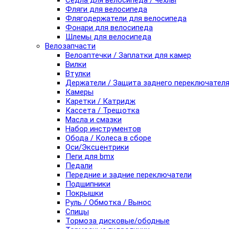
Седла для велосипеда / чехлы
Фляги для велосипеда
Флягодержатели для велосипеда
Фонари для велосипеда
Шлемы для велосипеда
Велозапчасти
Велоаптечки / Заплатки для камер
Вилки
Втулки
Держатели / Защита заднего переключател
Камеры
Каретки / Катридж
Кассета / Трещотка
Масла и смазки
Набор инструментов
Обода / Колеса в сборе
Оси/Эксцентрики
Пеги для bmx
Педали
Передние и задние переключатели
Подшипники
Покрышки
Руль / Обмотка / Вынос
Спицы
Тормоза дисковые/ободные