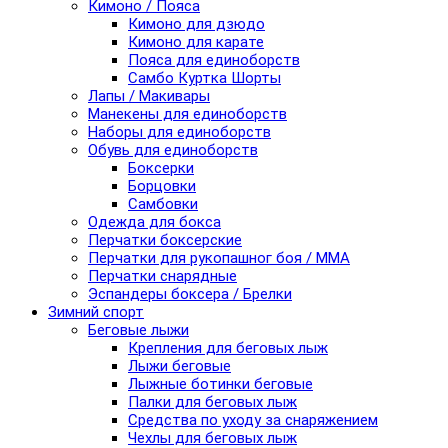
Кимоно / Пояса
Кимоно для дзюдо
Кимоно для карате
Пояса для единоборств
Самбо Куртка Шорты
Лапы / Макивары
Манекены для единоборств
Наборы для единоборств
Обувь для единоборств
Боксерки
Борцовки
Самбовки
Одежда для бокса
Перчатки боксерские
Перчатки для рукопашног боя / ММА
Перчатки снарядные
Эспандеры боксера / Брелки
Зимний спорт
Беговые лыжи
Крепления для беговых лыж
Лыжи беговые
Лыжные ботинки беговые
Палки для беговых лыж
Средства по уходу за снаряжением
Чехлы для беговых лыж