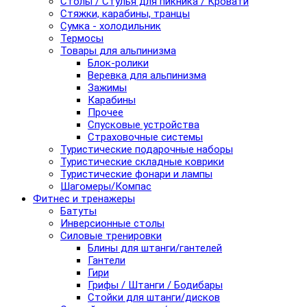
Столы / Стулья для пикника / Кровати
Стяжки, карабины, транцы
Сумка - холодильник
Термосы
Товары для альпинизма
Блок-ролики
Веревка для альпинизма
Зажимы
Карабины
Прочее
Спусковые устройства
Страховочные системы
Туристические подарочные наборы
Туристические складные коврики
Туристические фонари и лампы
Шагомеры/Компас
Фитнес и тренажеры
Батуты
Инверсионные столы
Силовые тренировки
Блины для штанги/гантелей
Гантели
Гири
Грифы / Штанги / Бодибары
Стойки для штанги/дисков