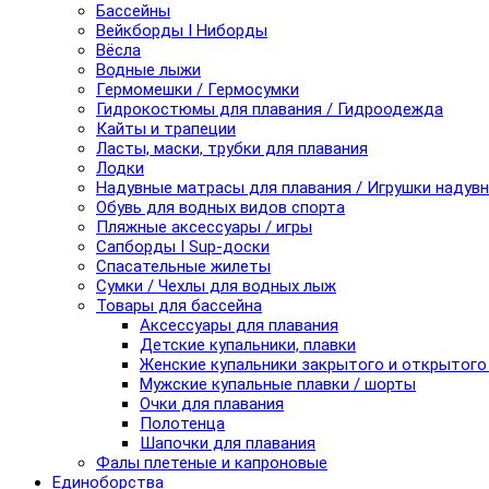
Бассейны
Вейкборды I Ниборды
Вёсла
Водные лыжи
Гермомешки / Гермосумки
Гидрокостюмы для плавания / Гидроодежда
Кайты и трапеции
Ласты, маски, трубки для плавания
Лодки
Надувные матрасы для плавания / Игрушки надув
Обувь для водных видов спорта
Пляжные аксессуары / игры
Сапборды I Sup-доски
Спасательные жилеты
Сумки / Чехлы для водных лыж
Товары для бассейна
Аксессуары для плавания
Детские купальники, плавки
Женские купальники закрытого и открытого
Мужские купальные плавки / шорты
Очки для плавания
Полотенца
Шапочки для плавания
Фалы плетеные и капроновые
Единоборства