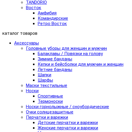
TANDORIO
Восток
Амфибия
Командирские
Ретро Восток
каталог товаров
Аксессуары
Головные уборы для женщин и мужчин
Балаклавы / Повязки на голову
Зимние банданы
Кепки и бейсболки для мужчин и женщин
Летние банданы
Шапки
Шарфы
Маски текстильные
Носки
Спортивные
Термоноски
Носки горнолыжные / сноубордические
Очки солнцезащитные
Перчатки и варежки
Детские перчатки и варежки
Женские перчатки и варежки