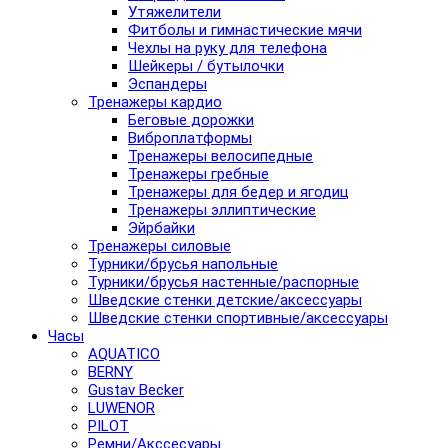
Утяжелители
Фитболы и гимнастические мячи
Чехлы на руку для телефона
Шейкеры / бутылочки
Эспандеры
Тренажеры кардио
Беговые дорожки
Виброплатформы
Тренажеры велосипедные
Тренажеры гребные
Тренажеры для бедер и ягодиц
Тренажеры эллиптические
Эйрбайки
Тренажеры силовые
Турники/брусья напольные
Турники/брусья настенные/распорные
Шведские стенки детские/аксессуары
Шведские стенки спортивные/аксессуары
Часы
AQUATICO
BERNY
Gustav Becker
LUWENOR
PILOT
Pемни/Акссесуары