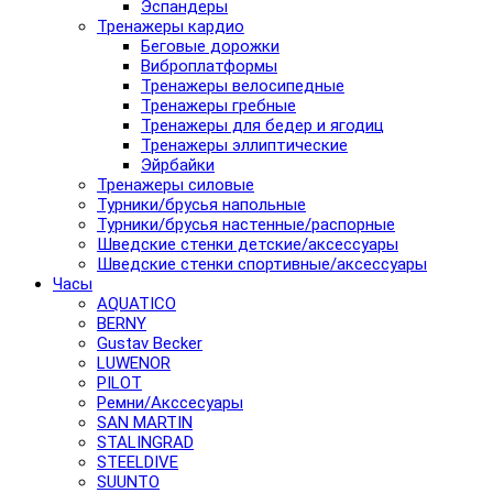
Эспандеры
Тренажеры кардио
Беговые дорожки
Виброплатформы
Тренажеры велосипедные
Тренажеры гребные
Тренажеры для бедер и ягодиц
Тренажеры эллиптические
Эйрбайки
Тренажеры силовые
Турники/брусья напольные
Турники/брусья настенные/распорные
Шведские стенки детские/аксессуары
Шведские стенки спортивные/аксессуары
Часы
AQUATICO
BERNY
Gustav Becker
LUWENOR
PILOT
Pемни/Акссесуары
SAN MARTIN
STALINGRAD
STEELDIVE
SUUNTO