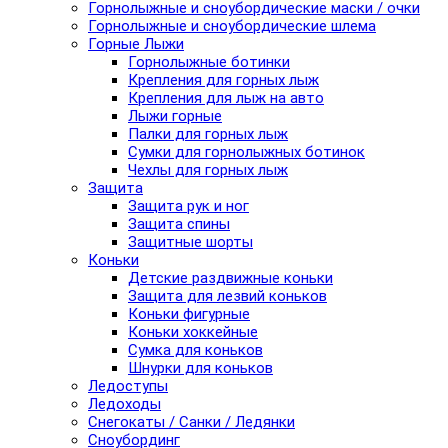
Горнолыжные и сноубордические маски / очки
Горнолыжные и сноубордические шлема
Горные Лыжи
Горнолыжные ботинки
Крепления для горных лыж
Крепления для лыж на авто
Лыжи горные
Палки для горных лыж
Сумки для горнолыжных ботинок
Чехлы для горных лыж
Защита
Защита рук и ног
Защита спины
Защитные шорты
Коньки
Детские раздвижные коньки
Защита для лезвий коньков
Коньки фигурные
Коньки хоккейные
Сумка для коньков
Шнурки для коньков
Ледоступы
Ледоходы
Снегокаты / Санки / Ледянки
Сноубординг