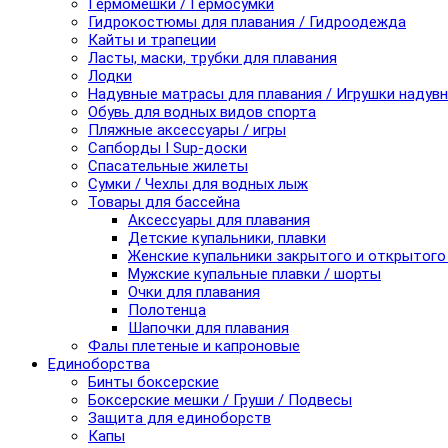
Гермомешки / Гермосумки
Гидрокостюмы для плавания / Гидроодежда
Кайты и трапеции
Ласты, маски, трубки для плавания
Лодки
Надувные матрасы для плавания / Игрушки надув
Обувь для водных видов спорта
Пляжные аксессуары / игры
Сапборды I Sup-доски
Спасательные жилеты
Сумки / Чехлы для водных лыж
Товары для бассейна
Аксессуары для плавания
Детские купальники, плавки
Женские купальники закрытого и открытого
Мужские купальные плавки / шорты
Очки для плавания
Полотенца
Шапочки для плавания
Фалы плетеные и капроновые
Единоборства
Бинты боксерские
Боксерские мешки / Груши / Подвесы
Защита для единоборств
Капы