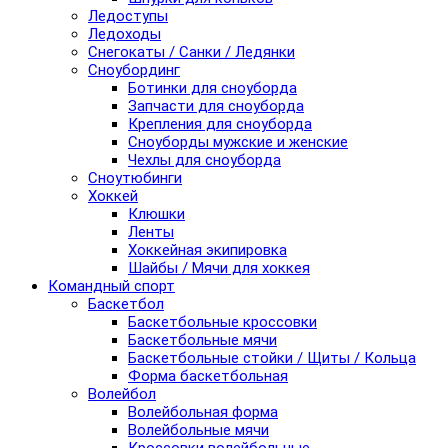
Ледоступы
Ледоходы
Снегокаты / Санки / Ледянки
Сноубординг
Ботинки для сноуборда
Запчасти для сноуборда
Крепления для сноуборда
Сноуборды мужские и женские
Чехлы для сноуборда
Сноутюбинги
Хоккей
Клюшки
Ленты
Хоккейная экипировка
Шайбы / Мячи для хоккея
Командный спорт
Баскетбол
Баскетбольные кроссовки
Баскетбольные мячи
Баскетбольные стойки / Щиты / Кольца
Форма баскетбольная
Волейбол
Волейбольная форма
Волейбольные мячи