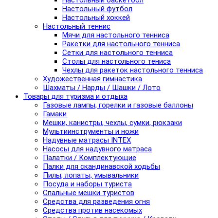
Настольный баскетбол
Настольный футбол
Настольный хоккей
Настольный теннис
Мячи для настольного тенниса
Ракетки для настольного тенниса
Сетки для настольного тенниса
Столы для настольного тениса
Чехлы для ракеток настольного тенниса
Художественная гимнастика
Шахматы / Нарды / Шашки / Лото
Товары для туризма и отдыха
Газовые лампы, горелки и газовые баллоны
Гамаки
Мешки, канистры, чехлы, сумки, рюкзаки
Мультиинструменты и ножи
Надувные матрасы INTEX
Насосы для надувного матраса
Палатки / Комплектующие
Палки для скандинавской ходьбы
Пилы, лопаты, умывальники
Посуда и наборы туриста
Спальные мешки туристов
Средства для разведения огня
Средства против насекомых