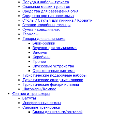
Посуда и наборы туриста
Спальные мешки туристов
Средства для разведения огня
Средства против насекомых
Столы / Стулья для пикника / Кровати
Стяжки, карабины, транцы
Сумка - холодильник
Термосы
Товары для альпинизма
Блок-ролики
Веревка для альпинизма
Зажимы
Карабины
Прочее
Спусковые устройства
Страховочные системы
Туристические подарочные наборы
Туристические складные коврики
Туристические фонари и лампы
Шагомеры/Компас
Фитнес и тренажеры
Батуты
Инверсионные столы
Силовые тренировки
Блины для штанги/гантелей