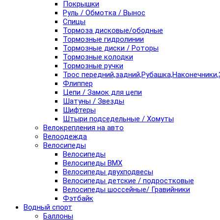
Покрышки
Руль / Обмотка / Вынос
Спицы
Тормоза дисковые/ободные
Тормозные гидролинии
Тормозные диски / Роторы
Тормозные колодки
Тормозные ручки
Трос передний,задний,Рубашка,Наконечники,
Флиппер
Цепи / Замок для цепи
Шатуны / Звезды
Шифтеры
Штыри подседельные / Хомуты
Велокрепления на авто
Велоодежда
Велосипеды
Велосипеды
Велосипеды BMX
Велосипеды двухподвесы
Велосипеды детские / подростковые
Велосипеды шоссейные/ Гравийники
Фэтбайк
Водный спорт
Баллоны