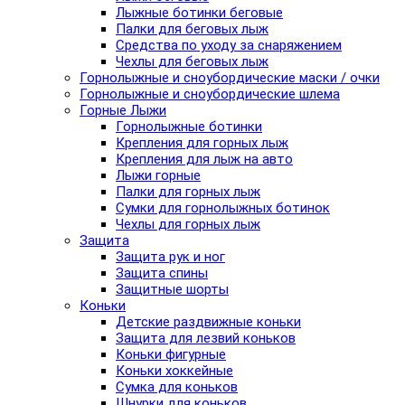
Лыжные ботинки беговые
Палки для беговых лыж
Средства по уходу за снаряжением
Чехлы для беговых лыж
Горнолыжные и сноубордические маски / очки
Горнолыжные и сноубордические шлема
Горные Лыжи
Горнолыжные ботинки
Крепления для горных лыж
Крепления для лыж на авто
Лыжи горные
Палки для горных лыж
Сумки для горнолыжных ботинок
Чехлы для горных лыж
Защита
Защита рук и ног
Защита спины
Защитные шорты
Коньки
Детские раздвижные коньки
Защита для лезвий коньков
Коньки фигурные
Коньки хоккейные
Сумка для коньков
Шнурки для коньков