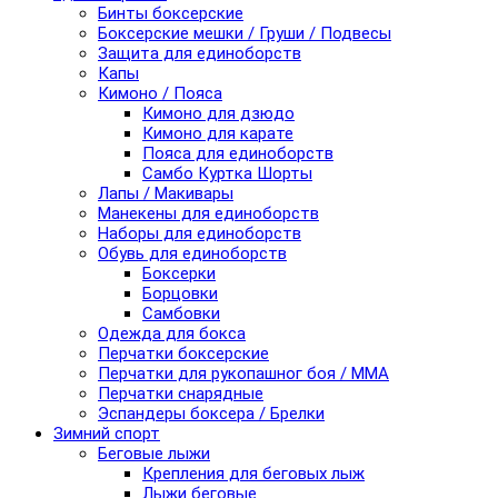
Бинты боксерские
Боксерские мешки / Груши / Подвесы
Защита для единоборств
Капы
Кимоно / Пояса
Кимоно для дзюдо
Кимоно для карате
Пояса для единоборств
Самбо Куртка Шорты
Лапы / Макивары
Манекены для единоборств
Наборы для единоборств
Обувь для единоборств
Боксерки
Борцовки
Самбовки
Одежда для бокса
Перчатки боксерские
Перчатки для рукопашног боя / ММА
Перчатки снарядные
Эспандеры боксера / Брелки
Зимний спорт
Беговые лыжи
Крепления для беговых лыж
Лыжи беговые