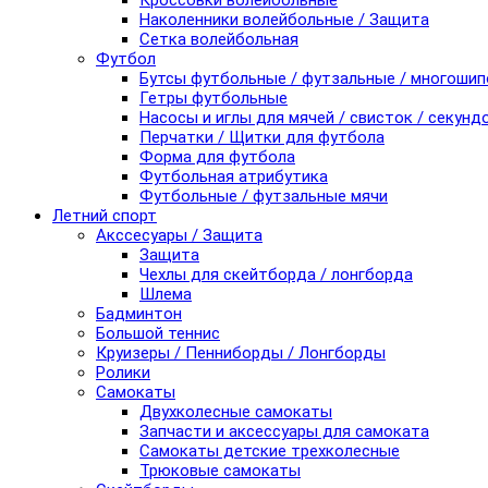
Кроссовки волейбольные
Наколенники волейбольные / Защита
Сетка волейбольная
Футбол
Бутсы футбольные / футзальные / многоши
Гетры футбольные
Насосы и иглы для мячей / свисток / секунд
Перчатки / Щитки для футбола
Форма для футбола
Футбольная атрибутика
Футбольные / футзальные мячи
Летний спорт
Акссесуары / Защита
Защита
Чехлы для скейтборда / лонгборда
Шлема
Бадминтон
Большой теннис
Круизеры / Пенниборды / Лонгборды
Ролики
Самокаты
Двухколесные самокаты
Запчасти и аксессуары для самоката
Самокаты детские трехколесные
Трюковые самокаты