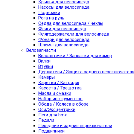
Крылья для велосипеда
Насосы для велосипеда
Подножки
Рога на руль
Седла для велосипеда / чехлы
Фляги для велосипеда
Флягодержатели для велосипеда
Фонари для велосипеда
Шлемы для велосипеда
Велозапчасти
Велоаптечки / Заплатки для камер
Вилки
Втулки
Держатели / Защита заднего переключател
Камеры
Каретки / Катридж
Кассета / Трещотка
Масла и смазки
Набор инструментов
Обода / Колеса в сборе
Оси/Эксцентрики
Пеги для bmx
Педали
Передние и задние переключатели
Подшипники