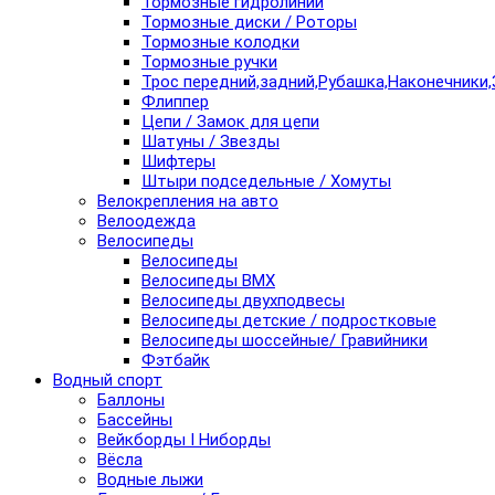
Тормозные гидролинии
Тормозные диски / Роторы
Тормозные колодки
Тормозные ручки
Трос передний,задний,Рубашка,Наконечники,
Флиппер
Цепи / Замок для цепи
Шатуны / Звезды
Шифтеры
Штыри подседельные / Хомуты
Велокрепления на авто
Велоодежда
Велосипеды
Велосипеды
Велосипеды BMX
Велосипеды двухподвесы
Велосипеды детские / подростковые
Велосипеды шоссейные/ Гравийники
Фэтбайк
Водный спорт
Баллоны
Бассейны
Вейкборды I Ниборды
Вёсла
Водные лыжи