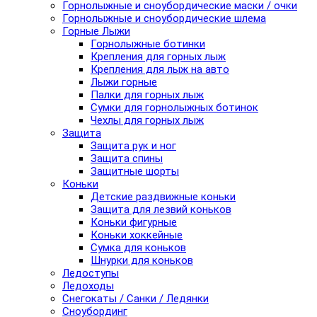
Горнолыжные и сноубордические маски / очки
Горнолыжные и сноубордические шлема
Горные Лыжи
Горнолыжные ботинки
Крепления для горных лыж
Крепления для лыж на авто
Лыжи горные
Палки для горных лыж
Сумки для горнолыжных ботинок
Чехлы для горных лыж
Защита
Защита рук и ног
Защита спины
Защитные шорты
Коньки
Детские раздвижные коньки
Защита для лезвий коньков
Коньки фигурные
Коньки хоккейные
Сумка для коньков
Шнурки для коньков
Ледоступы
Ледоходы
Снегокаты / Санки / Ледянки
Сноубординг