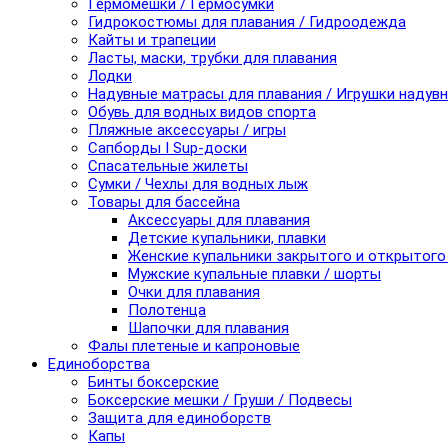
Гермомешки / Гермосумки
Гидрокостюмы для плавания / Гидроодежда
Кайты и трапеции
Ласты, маски, трубки для плавания
Лодки
Надувные матрасы для плавания / Игрушки надув
Обувь для водных видов спорта
Пляжные аксессуары / игры
Сапборды I Sup-доски
Спасательные жилеты
Сумки / Чехлы для водных лыж
Товары для бассейна
Аксессуары для плавания
Детские купальники, плавки
Женские купальники закрытого и открытого
Мужские купальные плавки / шорты
Очки для плавания
Полотенца
Шапочки для плавания
Фалы плетеные и капроновые
Единоборства
Бинты боксерские
Боксерские мешки / Груши / Подвесы
Защита для единоборств
Капы