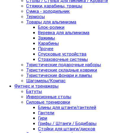
Столы / Стулья для пикника / Кровати
Стяжки, карабины, транцы
Сумка - холодильник
Термосы
Товары для альпинизма
Блок-ролики
Веревка для альпинизма
Зажимы
Карабины
Прочее
Спусковые устройства
Страховочные системы
Туристические подарочные наборы
Туристические складные коврики
Туристические фонари и лампы
Шагомеры/Компас
Фитнес и тренажеры
Батуты
Инверсионные столы
Силовые тренировки
Блины для штанги/гантелей
Гантели
Гири
Грифы / Штанги / Бодибары
Стойки для штанги/дисков