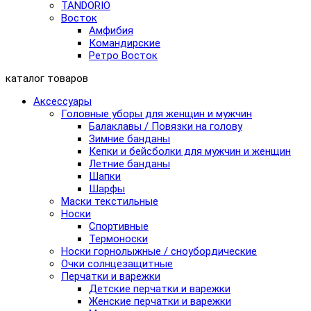
TANDORIO
Восток
Амфибия
Командирские
Ретро Восток
каталог товаров
Аксессуары
Головные уборы для женщин и мужчин
Балаклавы / Повязки на голову
Зимние банданы
Кепки и бейсболки для мужчин и женщин
Летние банданы
Шапки
Шарфы
Маски текстильные
Носки
Спортивные
Термоноски
Носки горнолыжные / сноубордические
Очки солнцезащитные
Перчатки и варежки
Детские перчатки и варежки
Женские перчатки и варежки