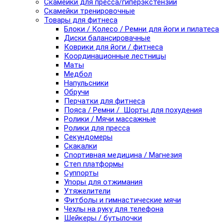
Скамейки для пресса/гиперэкстензии
Скамейки тренировочные
Товары для фитнеса
Блоки / Колесо / Ремни для йоги и пилатеса
Диски балансировачные
Коврики для йоги / фитнеса
Координационные лестницы
Маты
Медбол
Напульсники
Обручи
Перчатки для фитнеса
Пояса / Ремни / Шорты для похудения
Ролики / Мячи массажные
Ролики для пресса
Секундомеры
Скакалки
Спортивная медицина / Магнезия
Степ платформы
Суппорты
Упоры для отжимания
Утяжелители
Фитболы и гимнастические мячи
Чехлы на руку для телефона
Шейкеры / бутылочки