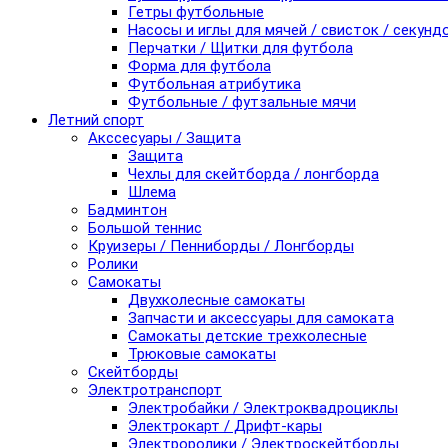
Гетры футбольные
Насосы и иглы для мячей / свисток / секунд
Перчатки / Щитки для футбола
Форма для футбола
Футбольная атрибутика
Футбольные / футзальные мячи
Летний спорт
Акссесуары / Защита
Защита
Чехлы для скейтборда / лонгборда
Шлема
Бадминтон
Большой теннис
Круизеры / Пенниборды / Лонгборды
Ролики
Самокаты
Двухколесные самокаты
Запчасти и аксессуары для самоката
Самокаты детские трехколесные
Трюковые самокаты
Скейтборды
Электротранспорт
Электробайки / Электроквадроциклы
Электрокарт / Дрифт-кары
Электроролики / Электроскейтборды