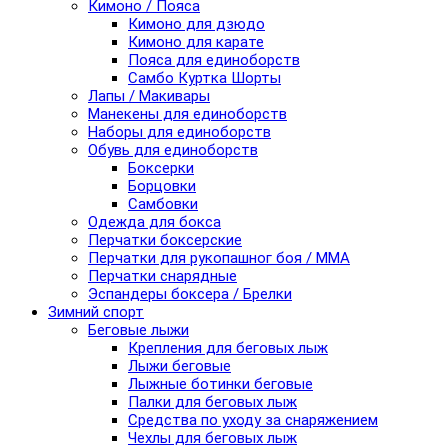
Кимоно / Пояса
Кимоно для дзюдо
Кимоно для карате
Пояса для единоборств
Самбо Куртка Шорты
Лапы / Макивары
Манекены для единоборств
Наборы для единоборств
Обувь для единоборств
Боксерки
Борцовки
Самбовки
Одежда для бокса
Перчатки боксерские
Перчатки для рукопашног боя / ММА
Перчатки снарядные
Эспандеры боксера / Брелки
Зимний спорт
Беговые лыжи
Крепления для беговых лыж
Лыжи беговые
Лыжные ботинки беговые
Палки для беговых лыж
Средства по уходу за снаряжением
Чехлы для беговых лыж