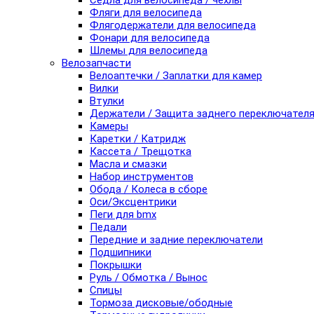
Седла для велосипеда / чехлы
Фляги для велосипеда
Флягодержатели для велосипеда
Фонари для велосипеда
Шлемы для велосипеда
Велозапчасти
Велоаптечки / Заплатки для камер
Вилки
Втулки
Держатели / Защита заднего переключател
Камеры
Каретки / Катридж
Кассета / Трещотка
Масла и смазки
Набор инструментов
Обода / Колеса в сборе
Оси/Эксцентрики
Пеги для bmx
Педали
Передние и задние переключатели
Подшипники
Покрышки
Руль / Обмотка / Вынос
Спицы
Тормоза дисковые/ободные