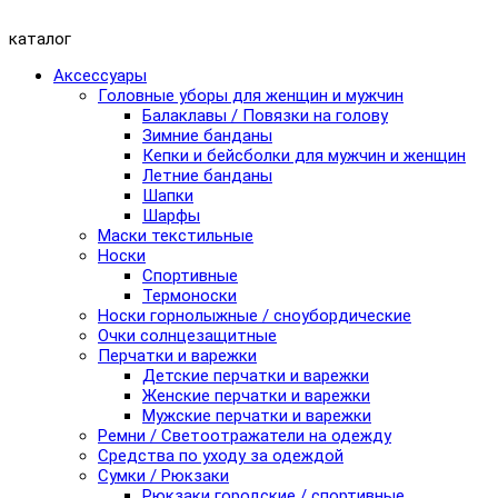
каталог
Аксессуары
Головные уборы для женщин и мужчин
Балаклавы / Повязки на голову
Зимние банданы
Кепки и бейсболки для мужчин и женщин
Летние банданы
Шапки
Шарфы
Маски текстильные
Носки
Спортивные
Термоноски
Носки горнолыжные / сноубордические
Очки солнцезащитные
Перчатки и варежки
Детские перчатки и варежки
Женские перчатки и варежки
Мужские перчатки и варежки
Ремни / Светоотражатели на одежду
Средства по уходу за одеждой
Сумки / Рюкзаки
Рюкзаки городские / спортивные