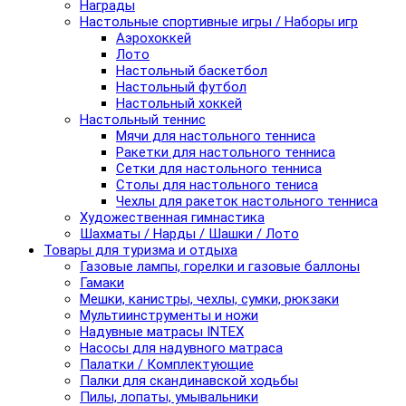
Награды
Настольные спортивные игры / Наборы игр
Аэрохоккей
Лото
Настольный баскетбол
Настольный футбол
Настольный хоккей
Настольный теннис
Мячи для настольного тенниса
Ракетки для настольного тенниса
Сетки для настольного тенниса
Столы для настольного тениса
Чехлы для ракеток настольного тенниса
Художественная гимнастика
Шахматы / Нарды / Шашки / Лото
Товары для туризма и отдыха
Газовые лампы, горелки и газовые баллоны
Гамаки
Мешки, канистры, чехлы, сумки, рюкзаки
Мультиинструменты и ножи
Надувные матрасы INTEX
Насосы для надувного матраса
Палатки / Комплектующие
Палки для скандинавской ходьбы
Пилы, лопаты, умывальники