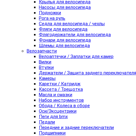
Крылья для велосипеда
Насосы для велосипеда
Подножки
Рога на руль
Седла для велосипеда / чехлы
Фляги для велосипеда
Флягодержатели для велосипеда
Фонари для велосипеда
Шлемы для велосипеда
Велозапчасти
Велоаптечки / Заплатки для камер
Вилки
Втулки
Держатели / Защита заднего переключател
Камеры
Каретки / Катридж
Кассета / Трещотка
Масла и смазки
Набор инструментов
Обода / Колеса в сборе
Оси/Эксцентрики
Пеги для bmx
Педали
Передние и задние переключатели
Подшипники