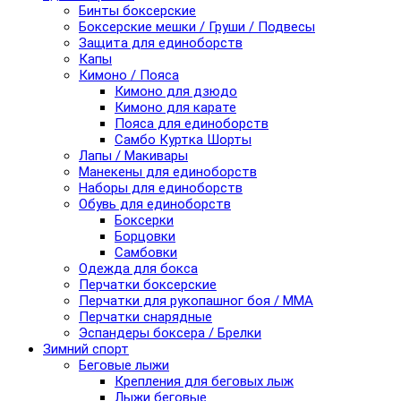
Бинты боксерские
Боксерские мешки / Груши / Подвесы
Защита для единоборств
Капы
Кимоно / Пояса
Кимоно для дзюдо
Кимоно для карате
Пояса для единоборств
Самбо Куртка Шорты
Лапы / Макивары
Манекены для единоборств
Наборы для единоборств
Обувь для единоборств
Боксерки
Борцовки
Самбовки
Одежда для бокса
Перчатки боксерские
Перчатки для рукопашног боя / ММА
Перчатки снарядные
Эспандеры боксера / Брелки
Зимний спорт
Беговые лыжи
Крепления для беговых лыж
Лыжи беговые