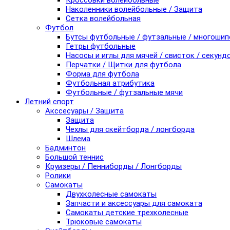
Кроссовки волейбольные
Наколенники волейбольные / Защита
Сетка волейбольная
Футбол
Бутсы футбольные / футзальные / многоши
Гетры футбольные
Насосы и иглы для мячей / свисток / секунд
Перчатки / Щитки для футбола
Форма для футбола
Футбольная атрибутика
Футбольные / футзальные мячи
Летний спорт
Акссесуары / Защита
Защита
Чехлы для скейтборда / лонгборда
Шлема
Бадминтон
Большой теннис
Круизеры / Пенниборды / Лонгборды
Ролики
Самокаты
Двухколесные самокаты
Запчасти и аксессуары для самоката
Самокаты детские трехколесные
Трюковые самокаты