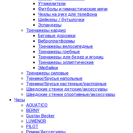
Утяжелители
Фитболы и гимнастические мячи
Чехлы на руку для телефона
Шейкеры / бутылочки
Эспандеры
Тренажеры кардио
Беговые дорожки
Виброплатформы
Тренажеры велосипедные
Тренажеры гребные
Тренажеры для бедер и ягодиц
Тренажеры эллиптические
Эйрбайки
Тренажеры силовые
Турники/брусья напольные
Турники/брусья настенные/распорные
Шведские стенки детские/аксессуары
Шведские стенки спортивные/аксессуары
Часы
AQUATICO
BERNY
Gustav Becker
LUWENOR
PILOT
Pемни/Акссесуары