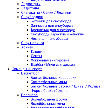
Ледоступы
Ледоходы
Снегокаты / Санки / Ледянки
Сноубординг
Ботинки для сноуборда
Запчасти для сноуборда
Крепления для сноуборда
Сноуборды мужские и женские
Чехлы для сноуборда
Сноутюбинги
Хоккей
Клюшки
Ленты
Хоккейная экипировка
Шайбы / Мячи для хоккея
Командный спорт
Баскетбол
Баскетбольные кроссовки
Баскетбольные мячи
Баскетбольные стойки / Щиты / Кольца
Форма баскетбольная
Волейбол
Волейбольная форма
Волейбольные мячи