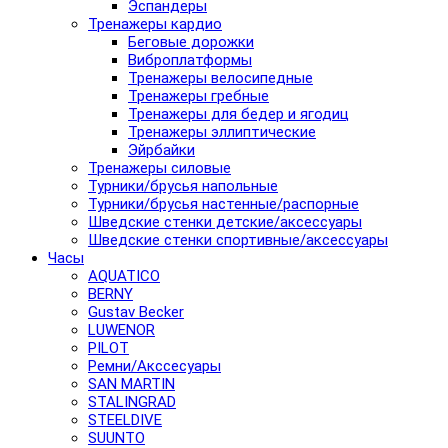
Эспандеры
Тренажеры кардио
Беговые дорожки
Виброплатформы
Тренажеры велосипедные
Тренажеры гребные
Тренажеры для бедер и ягодиц
Тренажеры эллиптические
Эйрбайки
Тренажеры силовые
Турники/брусья напольные
Турники/брусья настенные/распорные
Шведские стенки детские/аксессуары
Шведские стенки спортивные/аксессуары
Часы
AQUATICO
BERNY
Gustav Becker
LUWENOR
PILOT
Pемни/Акссесуары
SAN MARTIN
STALINGRAD
STEELDIVE
SUUNTO