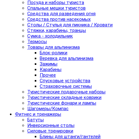
Посуда и наборы туриста
Спальные мешки туристов
Средства для разведения огня
Средства против насекомых
Столы / Стулья для пикника / Кровати
Стяжки, карабины, транцы
Сумка - холодильник
Термосы
Товары для альпинизма
Блок-ролики
Веревка для альпинизма
Зажимы
Карабины
Прочее
Спусковые устройства
Страховочные системы
Туристические подарочные наборы
Туристические складные коврики
Туристические фонари и лампы
Шагомеры/Компас
Фитнес и тренажеры
Батуты
Инверсионные столы
Силовые тренировки
Блины для штанги/гантелей