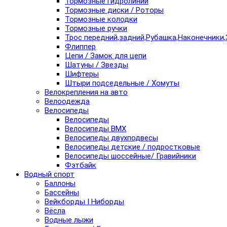
Тормозные гидролинии
Тормозные диски / Роторы
Тормозные колодки
Тормозные ручки
Трос передний,задний,Рубашка,Наконечники,
Флиппер
Цепи / Замок для цепи
Шатуны / Звезды
Шифтеры
Штыри подседельные / Хомуты
Велокрепления на авто
Велоодежда
Велосипеды
Велосипеды
Велосипеды BMX
Велосипеды двухподвесы
Велосипеды детские / подростковые
Велосипеды шоссейные/ Гравийники
Фэтбайк
Водный спорт
Баллоны
Бассейны
Вейкборды I Ниборды
Вёсла
Водные лыжи