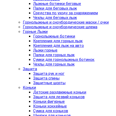
Лыжные ботинки беговые
Палки для беговых лыж
Средства по уходу за снаряжением
Чехлы для беговых лыж
Горнолыжные и сноубордические маски / очки
Горнолыжные и сноубордические шлема
Горные Лыжи
Горнолыжные ботинки
Крепления для горных лыж
Крепления для лыж на авто
Лыжи горные
Палки для горных лыж
Сумки для горнолыжных ботинок
Чехлы для горных лыж
Защита
Защита рук и ног
Защита спины
Защитные шорты
Коньки
Детские раздвижные коньки
Защита для лезвий коньков
Коньки фигурные
Коньки хоккейные
Сумка для коньков
Шнурки для коньков