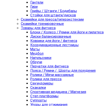
Гантели
Гири
Грифы / Штанги / Бодибары
Стойки для штанги/дисков
Скамейки для пресса/гиперэкстензии
Скамейки тренировочные
Товары для фитнеса
Блоки / Колесо / Ремни для йоги и пилатеса
Диски балансировачные
Коврики для йоги / фитнеса
Координационные лестницы
Маты
Медбол
Напульсники
Обручи
Перчатки для фитнеса
Пояса / Ремни / Шорты для похудения
Ролики / Мячи массажные
Ролики для пресса
Секундомеры
Скакалки
Спортивная медицина / Магнезия
Степ платформы
Суппорты
Упоры для отжимания