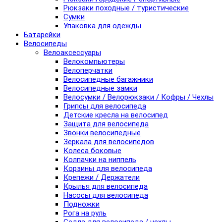
Рюкзаки походные / туристические
Сумки
Упаковка для одежды
Батарейки
Велосипеды
Велоаксессуары
Велокомпьютеры
Велоперчатки
Велосипедные багажники
Велосипедные замки
Велосумки / Велорюкзаки / Кофры / Чехлы
Грипсы для велосипеда
Детские кресла на велосипед
Защита для велосипеда
Звонки велосипедные
Зеркала для велосипедов
Колеса боковые
Колпачки на ниппель
Корзины для велосипеда
Крепежи / Держатели
Крылья для велосипеда
Насосы для велосипеда
Подножки
Рога на руль