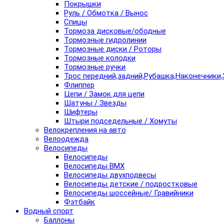
Покрышки
Руль / Обмотка / Вынос
Спицы
Тормоза дисковые/ободные
Тормозные гидролинии
Тормозные диски / Роторы
Тормозные колодки
Тормозные ручки
Трос передний,задний,Рубашка,Наконечники,
Флиппер
Цепи / Замок для цепи
Шатуны / Звезды
Шифтеры
Штыри подседельные / Хомуты
Велокрепления на авто
Велоодежда
Велосипеды
Велосипеды
Велосипеды BMX
Велосипеды двухподвесы
Велосипеды детские / подростковые
Велосипеды шоссейные/ Гравийники
Фэтбайк
Водный спорт
Баллоны