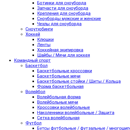
Ботинки для сноуборда
Запчасти для сноуборда
Крепления для сноуборда
Сноуборды мужские и женские
Чехлы для сноуборда
Сноутюбинги
Хоккей
Клюшки
Ленты
Хоккейная экипировка
Шайбы / Мячи для хоккея
Командный спорт
Баскетбол
Баскетбольные кроссовки
Баскетбольные мячи
Баскетбольные стойки / Щиты / Кольца
Форма баскетбольная
Волейбол
Волейбольная форма
Волейбольные мячи
Кроссовки волейбольные
Наколенники волейбольные / Защита
Сетка волейбольная
Футбол
Бутсы футбольные / футзальные / многоши