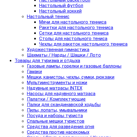
Настольный баскетбол
Настольный футбол
Настольный хоккей
Настольный теннис
Мячи для настольного тенниса
Ракетки для настольного тенниса
Сетки для настольного тенниса
Столы для настольного тениса
Чехлы для ракеток настольного тенниса
Художественная гимнастика
Шахматы / Нарды / Шашки / Лото
Товары для туризма и отдыха
Газовые лампы, горелки и газовые баллоны
Гамаки
Мешки, канистры, чехлы, сумки, рюкзаки
Мультиинструменты и ножи
Надувные матрасы INTEX
Насосы для надувного матраса
Палатки / Комплектующие
Палки для скандинавской ходьбы
Пилы, лопаты, умывальники
Посуда и наборы туриста
Спальные мешки туристов
Средства для разведения огня
Средства против насекомых