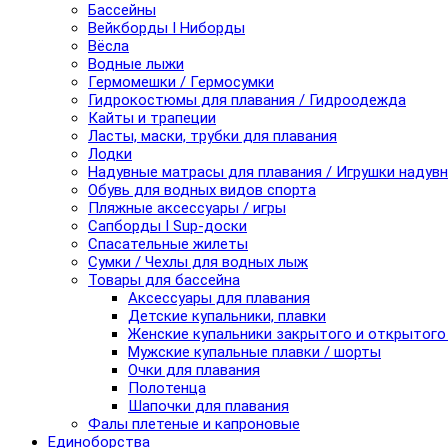
Бассейны
Вейкборды I Ниборды
Вёсла
Водные лыжи
Гермомешки / Гермосумки
Гидрокостюмы для плавания / Гидроодежда
Кайты и трапеции
Ласты, маски, трубки для плавания
Лодки
Надувные матрасы для плавания / Игрушки надув
Обувь для водных видов спорта
Пляжные аксессуары / игры
Сапборды I Sup-доски
Спасательные жилеты
Сумки / Чехлы для водных лыж
Товары для бассейна
Аксессуары для плавания
Детские купальники, плавки
Женские купальники закрытого и открытого
Мужские купальные плавки / шорты
Очки для плавания
Полотенца
Шапочки для плавания
Фалы плетеные и капроновые
Единоборства