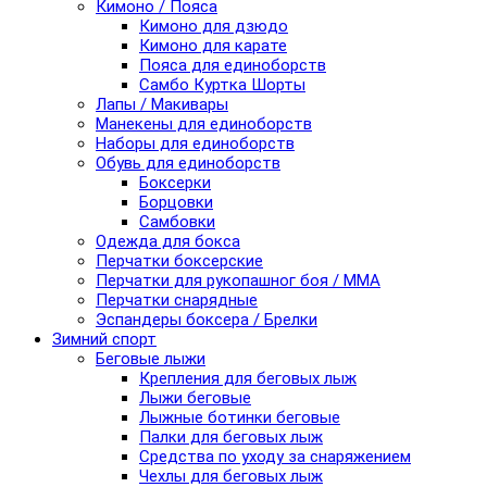
Кимоно / Пояса
Кимоно для дзюдо
Кимоно для карате
Пояса для единоборств
Самбо Куртка Шорты
Лапы / Макивары
Манекены для единоборств
Наборы для единоборств
Обувь для единоборств
Боксерки
Борцовки
Самбовки
Одежда для бокса
Перчатки боксерские
Перчатки для рукопашног боя / ММА
Перчатки снарядные
Эспандеры боксера / Брелки
Зимний спорт
Беговые лыжи
Крепления для беговых лыж
Лыжи беговые
Лыжные ботинки беговые
Палки для беговых лыж
Средства по уходу за снаряжением
Чехлы для беговых лыж