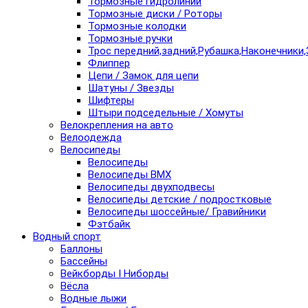
Тормозные гидролинии
Тормозные диски / Роторы
Тормозные колодки
Тормозные ручки
Трос передний,задний,Рубашка,Наконечники,
Флиппер
Цепи / Замок для цепи
Шатуны / Звезды
Шифтеры
Штыри подседельные / Хомуты
Велокрепления на авто
Велоодежда
Велосипеды
Велосипеды
Велосипеды BMX
Велосипеды двухподвесы
Велосипеды детские / подростковые
Велосипеды шоссейные/ Гравийники
Фэтбайк
Водный спорт
Баллоны
Бассейны
Вейкборды I Ниборды
Вёсла
Водные лыжи