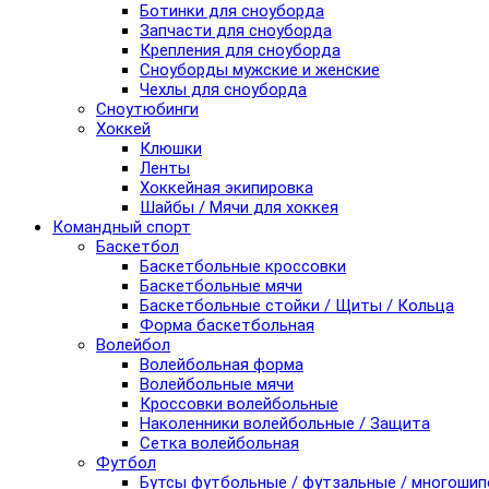
Ботинки для сноуборда
Запчасти для сноуборда
Крепления для сноуборда
Сноуборды мужские и женские
Чехлы для сноуборда
Сноутюбинги
Хоккей
Клюшки
Ленты
Хоккейная экипировка
Шайбы / Мячи для хоккея
Командный спорт
Баскетбол
Баскетбольные кроссовки
Баскетбольные мячи
Баскетбольные стойки / Щиты / Кольца
Форма баскетбольная
Волейбол
Волейбольная форма
Волейбольные мячи
Кроссовки волейбольные
Наколенники волейбольные / Защита
Сетка волейбольная
Футбол
Бутсы футбольные / футзальные / многоши