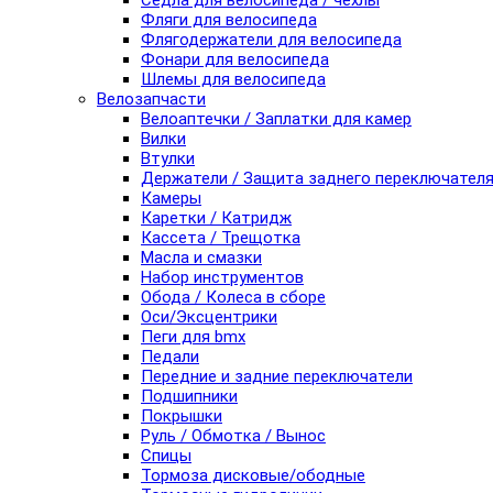
Седла для велосипеда / чехлы
Фляги для велосипеда
Флягодержатели для велосипеда
Фонари для велосипеда
Шлемы для велосипеда
Велозапчасти
Велоаптечки / Заплатки для камер
Вилки
Втулки
Держатели / Защита заднего переключател
Камеры
Каретки / Катридж
Кассета / Трещотка
Масла и смазки
Набор инструментов
Обода / Колеса в сборе
Оси/Эксцентрики
Пеги для bmx
Педали
Передние и задние переключатели
Подшипники
Покрышки
Руль / Обмотка / Вынос
Спицы
Тормоза дисковые/ободные