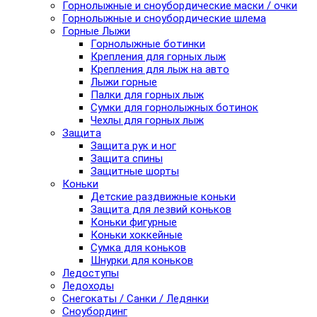
Горнолыжные и сноубордические маски / очки
Горнолыжные и сноубордические шлема
Горные Лыжи
Горнолыжные ботинки
Крепления для горных лыж
Крепления для лыж на авто
Лыжи горные
Палки для горных лыж
Сумки для горнолыжных ботинок
Чехлы для горных лыж
Защита
Защита рук и ног
Защита спины
Защитные шорты
Коньки
Детские раздвижные коньки
Защита для лезвий коньков
Коньки фигурные
Коньки хоккейные
Сумка для коньков
Шнурки для коньков
Ледоступы
Ледоходы
Снегокаты / Санки / Ледянки
Сноубординг