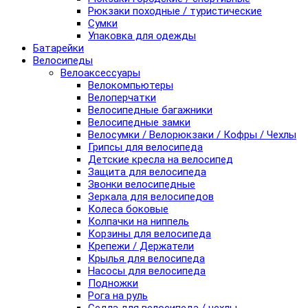
Рюкзаки походные / туристические
Сумки
Упаковка для одежды
Батарейки
Велосипеды
Велоаксессуары
Велокомпьютеры
Велоперчатки
Велосипедные багажники
Велосипедные замки
Велосумки / Велорюкзаки / Кофры / Чехлы
Грипсы для велосипеда
Детские кресла на велосипед
Защита для велосипеда
Звонки велосипедные
Зеркала для велосипедов
Колеса боковые
Колпачки на ниппель
Корзины для велосипеда
Крепежи / Держатели
Крылья для велосипеда
Насосы для велосипеда
Подножки
Рога на руль