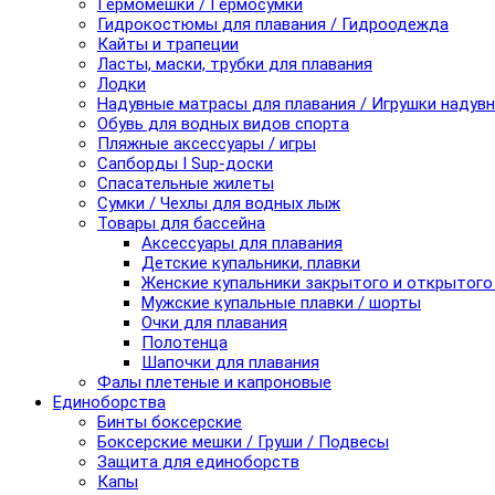
Гермомешки / Гермосумки
Гидрокостюмы для плавания / Гидроодежда
Кайты и трапеции
Ласты, маски, трубки для плавания
Лодки
Надувные матрасы для плавания / Игрушки надув
Обувь для водных видов спорта
Пляжные аксессуары / игры
Сапборды I Sup-доски
Спасательные жилеты
Сумки / Чехлы для водных лыж
Товары для бассейна
Аксессуары для плавания
Детские купальники, плавки
Женские купальники закрытого и открытого
Мужские купальные плавки / шорты
Очки для плавания
Полотенца
Шапочки для плавания
Фалы плетеные и капроновые
Единоборства
Бинты боксерские
Боксерские мешки / Груши / Подвесы
Защита для единоборств
Капы