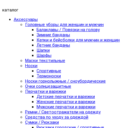
каталог
Аксессуары
Головные уборы для женщин и мужчин
Балаклавы / Повязки на голову
Зимние банданы
Кепки и бейсболки для мужчин и женщин
Летние банданы
Шапки
Шарфы
Маски текстильные
Носки
Спортивные
Термоноски
Носки горнолыжные / сноубордические
Очки солнцезащитные
Перчатки и варежки
Детские перчатки и варежки
Женские перчатки и варежки
Мужские перчатки и варежки
Ремни / Светоотражатели на одежду
Средства по уходу за одеждой
Сумки / Рюкзаки
Рюкзаки городские / спортивные