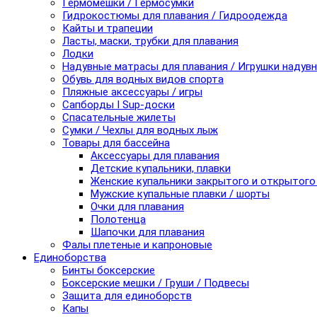
Гермомешки / Гермосумки
Гидрокостюмы для плавания / Гидроодежда
Кайты и трапеции
Ласты, маски, трубки для плавания
Лодки
Надувные матрасы для плавания / Игрушки надув
Обувь для водных видов спорта
Пляжные аксессуары / игры
Сапборды I Sup-доски
Спасательные жилеты
Сумки / Чехлы для водных лыж
Товары для бассейна
Аксессуары для плавания
Детские купальники, плавки
Женские купальники закрытого и открытого
Мужские купальные плавки / шорты
Очки для плавания
Полотенца
Шапочки для плавания
Фалы плетеные и капроновые
Единоборства
Бинты боксерские
Боксерские мешки / Груши / Подвесы
Защита для единоборств
Капы