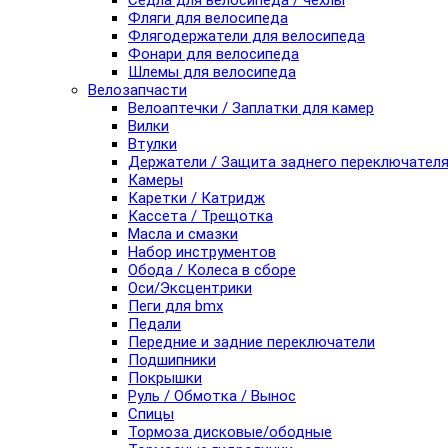
Седла для велосипеда / чехлы
Фляги для велосипеда
Флягодержатели для велосипеда
Фонари для велосипеда
Шлемы для велосипеда
Велозапчасти
Велоаптечки / Заплатки для камер
Вилки
Втулки
Держатели / Защита заднего переключател
Камеры
Каретки / Катридж
Кассета / Трещотка
Масла и смазки
Набор инструментов
Обода / Колеса в сборе
Оси/Эксцентрики
Пеги для bmx
Педали
Передние и задние переключатели
Подшипники
Покрышки
Руль / Обмотка / Вынос
Спицы
Тормоза дисковые/ободные