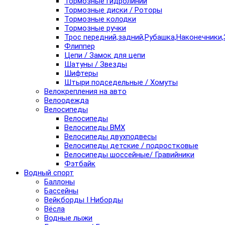
Тормозные гидролинии
Тормозные диски / Роторы
Тормозные колодки
Тормозные ручки
Трос передний,задний,Рубашка,Наконечники,
Флиппер
Цепи / Замок для цепи
Шатуны / Звезды
Шифтеры
Штыри подседельные / Хомуты
Велокрепления на авто
Велоодежда
Велосипеды
Велосипеды
Велосипеды BMX
Велосипеды двухподвесы
Велосипеды детские / подростковые
Велосипеды шоссейные/ Гравийники
Фэтбайк
Водный спорт
Баллоны
Бассейны
Вейкборды I Ниборды
Вёсла
Водные лыжи