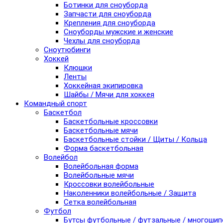
Ботинки для сноуборда
Запчасти для сноуборда
Крепления для сноуборда
Сноуборды мужские и женские
Чехлы для сноуборда
Сноутюбинги
Хоккей
Клюшки
Ленты
Хоккейная экипировка
Шайбы / Мячи для хоккея
Командный спорт
Баскетбол
Баскетбольные кроссовки
Баскетбольные мячи
Баскетбольные стойки / Щиты / Кольца
Форма баскетбольная
Волейбол
Волейбольная форма
Волейбольные мячи
Кроссовки волейбольные
Наколенники волейбольные / Защита
Сетка волейбольная
Футбол
Бутсы футбольные / футзальные / многоши