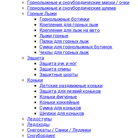
Горнолыжные и сноубордические маски / очки
Горнолыжные и сноубордические шлема
Горные Лыжи
Горнолыжные ботинки
Крепления для горных лыж
Крепления для лыж на авто
Лыжи горные
Палки для горных лыж
Сумки для горнолыжных ботинок
Чехлы для горных лыж
Защита
Защита рук и ног
Защита спины
Защитные шорты
Коньки
Детские раздвижные коньки
Защита для лезвий коньков
Коньки фигурные
Коньки хоккейные
Сумка для коньков
Шнурки для коньков
Ледоступы
Ледоходы
Снегокаты / Санки / Ледянки
Сноубординг