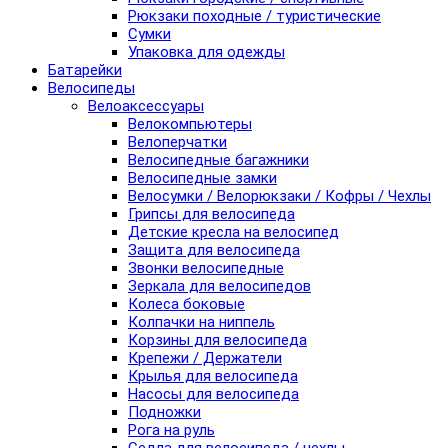
Рюкзаки походные / туристические
Сумки
Упаковка для одежды
Батарейки
Велосипеды
Велоаксессуары
Велокомпьютеры
Велоперчатки
Велосипедные багажники
Велосипедные замки
Велосумки / Велорюкзаки / Кофры / Чехлы
Грипсы для велосипеда
Детские кресла на велосипед
Защита для велосипеда
Звонки велосипедные
Зеркала для велосипедов
Колеса боковые
Колпачки на ниппель
Корзины для велосипеда
Крепежи / Держатели
Крылья для велосипеда
Насосы для велосипеда
Подножки
Рога на руль