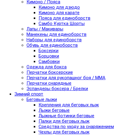
Кимоно / Пояса
Кимоно для дзюдо
Кимоно для карате
Пояса для единоборств
Самбо Куртка Шорты
Лапы / Макивары
Манекены для единоборств
Наборы для единоборств
Обувь для единоборств
Боксерки
Борцовки
Самбовки
Одежда для бокса
Перчатки боксерские
Перчатки для рукопашног боя / ММА
Перчатки снарядные
Эспандеры боксера / Брелки
Зимний спорт
Беговые лыжи
Крепления для беговых лыж
Лыжи беговые
Лыжные ботинки беговые
Палки для беговых лыж
Средства по уходу за снаряжением
Чехлы для беговых лыж