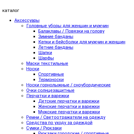
каталог
Аксессуары
Головные уборы для женщин и мужчин
Балаклавы / Повязки на голову
Зимние банданы
Кепки и бейсболки для мужчин и женщин
Летние банданы
Шапки
Шарфы
Маски текстильные
Носки
Спортивные
Термоноски
Носки горнолыжные / сноубордические
Очки солнцезащитные
Перчатки и варежки
Детские перчатки и варежки
Женские перчатки и варежки
Мужские перчатки и варежки
Ремни / Светоотражатели на одежду
Средства по уходу за одеждой
Сумки / Рюкзаки
Рюкзаки городские / спортивные