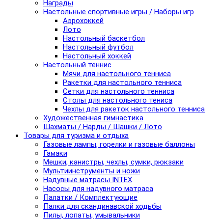
Награды
Настольные спортивные игры / Наборы игр
Аэрохоккей
Лото
Настольный баскетбол
Настольный футбол
Настольный хоккей
Настольный теннис
Мячи для настольного тенниса
Ракетки для настольного тенниса
Сетки для настольного тенниса
Столы для настольного тениса
Чехлы для ракеток настольного тенниса
Художественная гимнастика
Шахматы / Нарды / Шашки / Лото
Товары для туризма и отдыха
Газовые лампы, горелки и газовые баллоны
Гамаки
Мешки, канистры, чехлы, сумки, рюкзаки
Мультиинструменты и ножи
Надувные матрасы INTEX
Насосы для надувного матраса
Палатки / Комплектующие
Палки для скандинавской ходьбы
Пилы, лопаты, умывальники