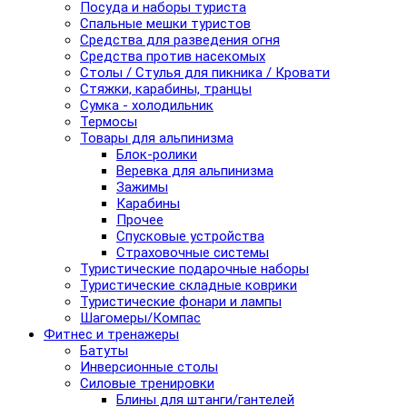
Посуда и наборы туриста
Спальные мешки туристов
Средства для разведения огня
Средства против насекомых
Столы / Стулья для пикника / Кровати
Стяжки, карабины, транцы
Сумка - холодильник
Термосы
Товары для альпинизма
Блок-ролики
Веревка для альпинизма
Зажимы
Карабины
Прочее
Спусковые устройства
Страховочные системы
Туристические подарочные наборы
Туристические складные коврики
Туристические фонари и лампы
Шагомеры/Компас
Фитнес и тренажеры
Батуты
Инверсионные столы
Силовые тренировки
Блины для штанги/гантелей