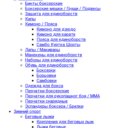
Бинты боксерские
Боксерские мешки / Груши / Подвесы
Защита для единоборств
Капы
Кимоно / Пояса
Кимоно для дзюдо
Кимоно для карате
Пояса для единоборств
Самбо Куртка Шорты
Лапы / Макивары
Манекены для единоборств
Наборы для единоборств
Обувь для единоборств
Боксерки
Борцовки
Самбовки
Одежда для бокса
Перчатки боксерские
Перчатки для рукопашног боя / ММА
Перчатки снарядные
Эспандеры боксера / Брелки
Зимний спорт
Беговые лыжи
Крепления для беговых лыж
Лыжи беговые