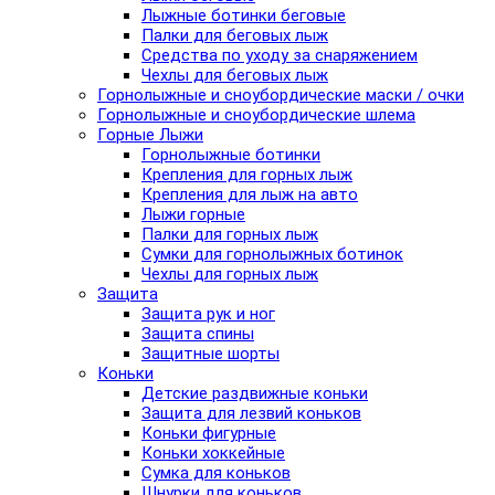
Лыжные ботинки беговые
Палки для беговых лыж
Средства по уходу за снаряжением
Чехлы для беговых лыж
Горнолыжные и сноубордические маски / очки
Горнолыжные и сноубордические шлема
Горные Лыжи
Горнолыжные ботинки
Крепления для горных лыж
Крепления для лыж на авто
Лыжи горные
Палки для горных лыж
Сумки для горнолыжных ботинок
Чехлы для горных лыж
Защита
Защита рук и ног
Защита спины
Защитные шорты
Коньки
Детские раздвижные коньки
Защита для лезвий коньков
Коньки фигурные
Коньки хоккейные
Сумка для коньков
Шнурки для коньков