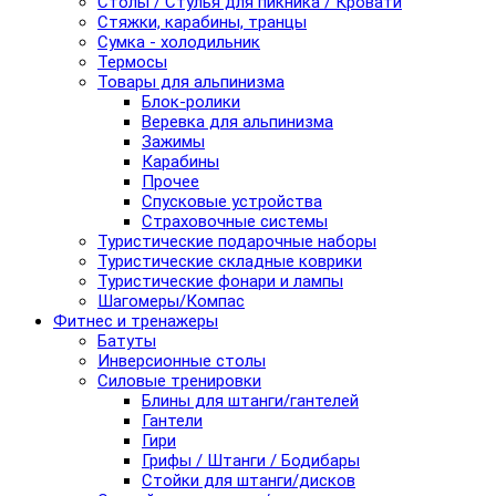
Столы / Стулья для пикника / Кровати
Стяжки, карабины, транцы
Сумка - холодильник
Термосы
Товары для альпинизма
Блок-ролики
Веревка для альпинизма
Зажимы
Карабины
Прочее
Спусковые устройства
Страховочные системы
Туристические подарочные наборы
Туристические складные коврики
Туристические фонари и лампы
Шагомеры/Компас
Фитнес и тренажеры
Батуты
Инверсионные столы
Силовые тренировки
Блины для штанги/гантелей
Гантели
Гири
Грифы / Штанги / Бодибары
Стойки для штанги/дисков