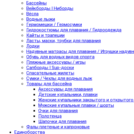
Бассейны
Вейкборды I Ниборды
Вёсла
Водные лыжи
Гермомешки / Гермосумки
Гидрокостюмы для плавания / Гидроодежда
Кайты и трапеции
Ласты, маски, трубки для плавания
Лодки
Надувные матрасы для плавания / Игрушки надув
Обувь для водных видов спорта
Пляжные аксессуары / игры
Сапборды I Sup-доски
Спасательные жилеты
Сумки / Чехлы для водных лыж
Товары для бассейна
Аксессуары для плавания
Детские купальники, плавки
Женские купальники закрытого и открытого
Мужские купальные плавки / шорты
Очки для плавания
Полотенца
Шапочки для плавания
Фалы плетеные и капроновые
Единоборства