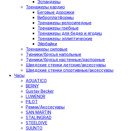
Эспандеры
Тренажеры кардио
Беговые дорожки
Виброплатформы
Тренажеры велосипедные
Тренажеры гребные
Тренажеры для бедер и ягодиц
Тренажеры эллиптические
Эйрбайки
Тренажеры силовые
Турники/брусья напольные
Турники/брусья настенные/распорные
Шведские стенки детские/аксессуары
Шведские стенки спортивные/аксессуары
Часы
AQUATICO
BERNY
Gustav Becker
LUWENOR
PILOT
Pемни/Акссесуары
SAN MARTIN
STALINGRAD
STEELDIVE
SUUNTO