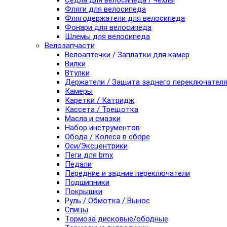
Седла для велосипеда / чехлы
Фляги для велосипеда
Флягодержатели для велосипеда
Фонари для велосипеда
Шлемы для велосипеда
Велозапчасти
Велоаптечки / Заплатки для камер
Вилки
Втулки
Держатели / Защита заднего переключател
Камеры
Каретки / Катридж
Кассета / Трещотка
Масла и смазки
Набор инструментов
Обода / Колеса в сборе
Оси/Эксцентрики
Пеги для bmx
Педали
Передние и задние переключатели
Подшипники
Покрышки
Руль / Обмотка / Вынос
Спицы
Тормоза дисковые/ободные