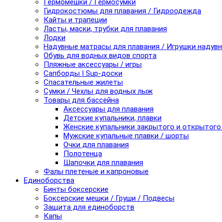
Гермомешки / Гермосумки
Гидрокостюмы для плавания / Гидроодежда
Кайты и трапеции
Ласты, маски, трубки для плавания
Лодки
Надувные матрасы для плавания / Игрушки надув
Обувь для водных видов спорта
Пляжные аксессуары / игры
Сапборды I Sup-доски
Спасательные жилеты
Сумки / Чехлы для водных лыж
Товары для бассейна
Аксессуары для плавания
Детские купальники, плавки
Женские купальники закрытого и открытого
Мужские купальные плавки / шорты
Очки для плавания
Полотенца
Шапочки для плавания
Фалы плетеные и капроновые
Единоборства
Бинты боксерские
Боксерские мешки / Груши / Подвесы
Защита для единоборств
Капы