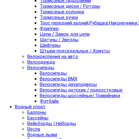
Тормозные гидролинии
Тормозные диски / Роторы
Тормозные колодки
Тормозные ручки
Трос передний,задний,Рубашка,Наконечники,
Флиппер
Цепи / Замок для цепи
Шатуны / Звезды
Шифтеры
Штыри подседельные / Хомуты
Велокрепления на авто
Велоодежда
Велосипеды
Велосипеды
Велосипеды BMX
Велосипеды двухподвесы
Велосипеды детские / подростковые
Велосипеды шоссейные/ Гравийники
Фэтбайк
Водный спорт
Баллоны
Бассейны
Вейкборды I Ниборды
Вёсла
Водные лыжи