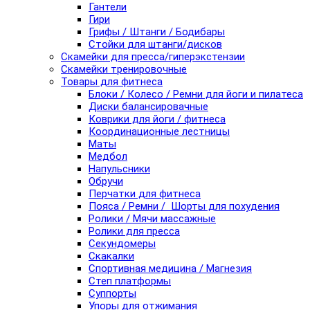
Гантели
Гири
Грифы / Штанги / Бодибары
Стойки для штанги/дисков
Скамейки для пресса/гиперэкстензии
Скамейки тренировочные
Товары для фитнеса
Блоки / Колесо / Ремни для йоги и пилатеса
Диски балансировачные
Коврики для йоги / фитнеса
Координационные лестницы
Маты
Медбол
Напульсники
Обручи
Перчатки для фитнеса
Пояса / Ремни / Шорты для похудения
Ролики / Мячи массажные
Ролики для пресса
Секундомеры
Скакалки
Спортивная медицина / Магнезия
Степ платформы
Суппорты
Упоры для отжимания