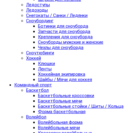
Ледоступы
Ледоходы
Снегокаты / Санки / Ледянки
Сноубординг
Ботинки для сноуборда
Запчасти для сноуборда
Крепления для сноуборда
Сноуборды мужские и женские
Чехлы для сноуборда
Сноутюбинги
Хоккей
Клюшки
Ленты
Хоккейная экипировка
Шайбы / Мячи для хоккея
Командный спорт
Баскетбол
Баскетбольные кроссовки
Баскетбольные мячи
Баскетбольные стойки / Щиты / Кольца
Форма баскетбольная
Волейбол
Волейбольная форма
Волейбольные мячи