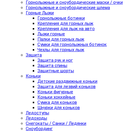
Горнолыжные и сноубордические маски / очки
Горнолыжные и сноубордические шлема
Горные Лыжи
Горнолыжные ботинки
Крепления для горных лыж
Крепления для лыж на авто
Лыжи горные
Палки для горных лыж
Сумки для горнолыжных ботинок
Чехлы для горных лыж
Защита
Защита рук и ног
Защита спины
Защитные шорты
Коньки
Детские раздвижные коньки
Защита для лезвий коньков
Коньки фигурные
Коньки хоккейные
Сумка для коньков
Шнурки для коньков
Ледоступы
Ледоходы
Снегокаты / Санки / Ледянки
Сноубординг