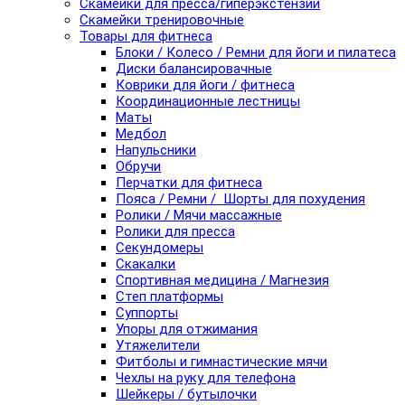
Скамейки для пресса/гиперэкстензии
Скамейки тренировочные
Товары для фитнеса
Блоки / Колесо / Ремни для йоги и пилатеса
Диски балансировачные
Коврики для йоги / фитнеса
Координационные лестницы
Маты
Медбол
Напульсники
Обручи
Перчатки для фитнеса
Пояса / Ремни / Шорты для похудения
Ролики / Мячи массажные
Ролики для пресса
Секундомеры
Скакалки
Спортивная медицина / Магнезия
Степ платформы
Суппорты
Упоры для отжимания
Утяжелители
Фитболы и гимнастические мячи
Чехлы на руку для телефона
Шейкеры / бутылочки