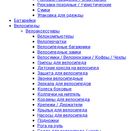
Рюкзаки походные / туристические
Сумки
Упаковка для одежды
Батарейки
Велосипеды
Велоаксессуары
Велокомпьютеры
Велоперчатки
Велосипедные багажники
Велосипедные замки
Велосумки / Велорюкзаки / Кофры / Чехлы
Грипсы для велосипеда
Детские кресла на велосипед
Защита для велосипеда
Звонки велосипедные
Зеркала для велосипедов
Колеса боковые
Колпачки на ниппель
Корзины для велосипеда
Крепежи / Держатели
Крылья для велосипеда
Насосы для велосипеда
Подножки
Рога на руль