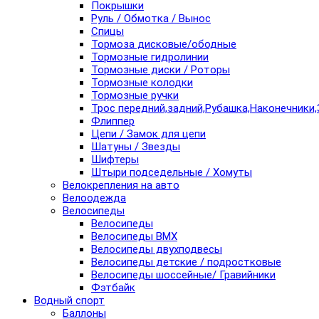
Покрышки
Руль / Обмотка / Вынос
Спицы
Тормоза дисковые/ободные
Тормозные гидролинии
Тормозные диски / Роторы
Тормозные колодки
Тормозные ручки
Трос передний,задний,Рубашка,Наконечники,
Флиппер
Цепи / Замок для цепи
Шатуны / Звезды
Шифтеры
Штыри подседельные / Хомуты
Велокрепления на авто
Велоодежда
Велосипеды
Велосипеды
Велосипеды BMX
Велосипеды двухподвесы
Велосипеды детские / подростковые
Велосипеды шоссейные/ Гравийники
Фэтбайк
Водный спорт
Баллоны