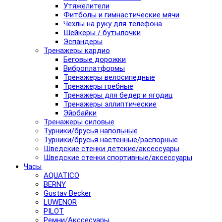
Утяжелители
Фитболы и гимнастические мячи
Чехлы на руку для телефона
Шейкеры / бутылочки
Эспандеры
Тренажеры кардио
Беговые дорожки
Виброплатформы
Тренажеры велосипедные
Тренажеры гребные
Тренажеры для бедер и ягодиц
Тренажеры эллиптические
Эйрбайки
Тренажеры силовые
Турники/брусья напольные
Турники/брусья настенные/распорные
Шведские стенки детские/аксессуары
Шведские стенки спортивные/аксессуары
Часы
AQUATICO
BERNY
Gustav Becker
LUWENOR
PILOT
Pемни/Акссесуары