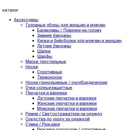
каталог
Аксессуары
Головные уборы для женщин и мужчин
Балаклавы / Повязки на голову
Зимние банданы
Кепки и бейсболки для мужчин и женщин
Летние банданы
Шапки
Шарфы
Маски текстильные
Носки
Спортивные
Термоноски
Носки горнолыжные / сноубордические
Очки солнцезащитные
Перчатки и варежки
Детские перчатки и варежки
Женские перчатки и варежки
Мужские перчатки и варежки
Ремни / Светоотражатели на одежду
Средства по уходу за одеждой
Сумки / Рюкзаки
Рюкзаки городские / спортивные