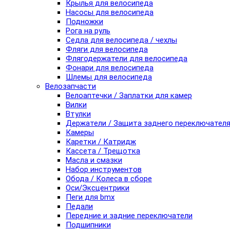
Крылья для велосипеда
Насосы для велосипеда
Подножки
Рога на руль
Седла для велосипеда / чехлы
Фляги для велосипеда
Флягодержатели для велосипеда
Фонари для велосипеда
Шлемы для велосипеда
Велозапчасти
Велоаптечки / Заплатки для камер
Вилки
Втулки
Держатели / Защита заднего переключател
Камеры
Каретки / Катридж
Кассета / Трещотка
Масла и смазки
Набор инструментов
Обода / Колеса в сборе
Оси/Эксцентрики
Пеги для bmx
Педали
Передние и задние переключатели
Подшипники