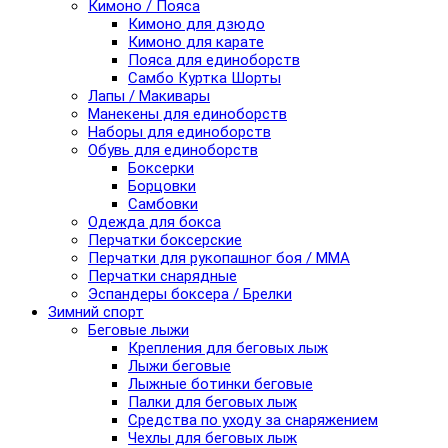
Кимоно / Пояса
Кимоно для дзюдо
Кимоно для карате
Пояса для единоборств
Самбо Куртка Шорты
Лапы / Макивары
Манекены для единоборств
Наборы для единоборств
Обувь для единоборств
Боксерки
Борцовки
Самбовки
Одежда для бокса
Перчатки боксерские
Перчатки для рукопашног боя / ММА
Перчатки снарядные
Эспандеры боксера / Брелки
Зимний спорт
Беговые лыжи
Крепления для беговых лыж
Лыжи беговые
Лыжные ботинки беговые
Палки для беговых лыж
Средства по уходу за снаряжением
Чехлы для беговых лыж