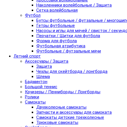
Кроссовки волейбольные
Наколенники волейбольные / Защита
Сетка волейбольная
Футбол
Бутсы футбольные / футзальные / многоши
Гетры футбольные
Насосы и иглы для мячей / свисток / секунд
Перчатки / Щитки для футбола
Форма для футбола
Футбольная атрибутика
Футбольные / футзальные мячи
Летний спорт
Акссесуары / Защита
Защита
Чехлы для скейтборда / лонгборда
Шлема
Бадминтон
Большой теннис
Круизеры / Пенниборды / Лонгборды
Ролики
Самокаты
Двухколесные самокаты
Запчасти и аксессуары для самоката
Самокаты детские трехколесные
Трюковые самокаты