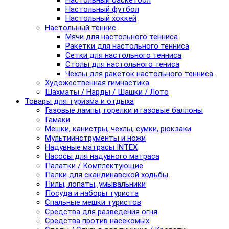
Настольный баскетбол
Настольный футбол
Настольный хоккей
Настольный теннис
Мячи для настольного тенниса
Ракетки для настольного тенниса
Сетки для настольного тенниса
Столы для настольного тениса
Чехлы для ракеток настольного тенниса
Художественная гимнастика
Шахматы / Нарды / Шашки / Лото
Товары для туризма и отдыха
Газовые лампы, горелки и газовые баллоны
Гамаки
Мешки, канистры, чехлы, сумки, рюкзаки
Мультиинструменты и ножи
Надувные матрасы INTEX
Насосы для надувного матраса
Палатки / Комплектующие
Палки для скандинавской ходьбы
Пилы, лопаты, умывальники
Посуда и наборы туриста
Спальные мешки туристов
Средства для разведения огня
Средства против насекомых