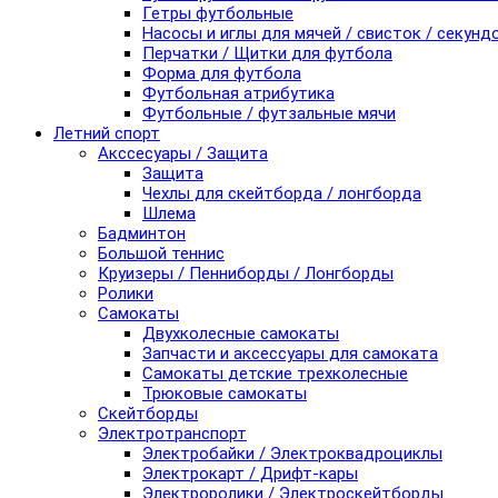
Гетры футбольные
Насосы и иглы для мячей / свисток / секунд
Перчатки / Щитки для футбола
Форма для футбола
Футбольная атрибутика
Футбольные / футзальные мячи
Летний спорт
Акссесуары / Защита
Защита
Чехлы для скейтборда / лонгборда
Шлема
Бадминтон
Большой теннис
Круизеры / Пенниборды / Лонгборды
Ролики
Самокаты
Двухколесные самокаты
Запчасти и аксессуары для самоката
Самокаты детские трехколесные
Трюковые самокаты
Скейтборды
Электротранспорт
Электробайки / Электроквадроциклы
Электрокарт / Дрифт-кары
Электроролики / Электроскейтборды