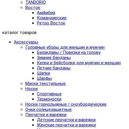
TANDORIO
Восток
Амфибия
Командирские
Ретро Восток
каталог товаров
Аксессуары
Головные уборы для женщин и мужчин
Балаклавы / Повязки на голову
Зимние банданы
Кепки и бейсболки для мужчин и женщин
Летние банданы
Шапки
Шарфы
Маски текстильные
Носки
Спортивные
Термоноски
Носки горнолыжные / сноубордические
Очки солнцезащитные
Перчатки и варежки
Детские перчатки и варежки
Женские перчатки и варежки