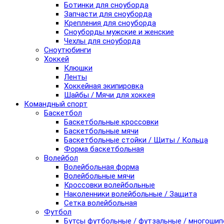
Ботинки для сноуборда
Запчасти для сноуборда
Крепления для сноуборда
Сноуборды мужские и женские
Чехлы для сноуборда
Сноутюбинги
Хоккей
Клюшки
Ленты
Хоккейная экипировка
Шайбы / Мячи для хоккея
Командный спорт
Баскетбол
Баскетбольные кроссовки
Баскетбольные мячи
Баскетбольные стойки / Щиты / Кольца
Форма баскетбольная
Волейбол
Волейбольная форма
Волейбольные мячи
Кроссовки волейбольные
Наколенники волейбольные / Защита
Сетка волейбольная
Футбол
Бутсы футбольные / футзальные / многоши