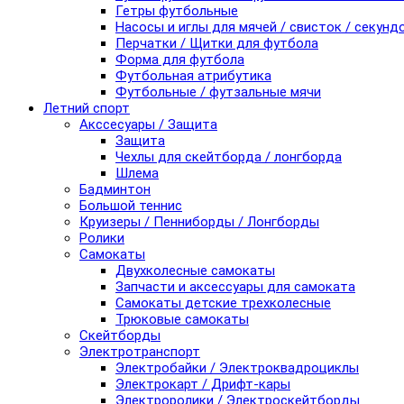
Гетры футбольные
Насосы и иглы для мячей / свисток / секунд
Перчатки / Щитки для футбола
Форма для футбола
Футбольная атрибутика
Футбольные / футзальные мячи
Летний спорт
Акссесуары / Защита
Защита
Чехлы для скейтборда / лонгборда
Шлема
Бадминтон
Большой теннис
Круизеры / Пенниборды / Лонгборды
Ролики
Самокаты
Двухколесные самокаты
Запчасти и аксессуары для самоката
Самокаты детские трехколесные
Трюковые самокаты
Скейтборды
Электротранспорт
Электробайки / Электроквадроциклы
Электрокарт / Дрифт-кары
Электроролики / Электроскейтборды