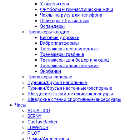
Утяжелители
Фитболы и гимнастические мячи
Чехлы на руку для телефона
Шейкеры / бутылочки
Эспандеры
Тренажеры кардио
Беговые дорожки
Виброплатформы
Тренажеры велосипедные
Тренажеры гребные
Тренажеры для бедер и ягодиц
Тренажеры эллиптические
Эйрбайки
Тренажеры силовые
Турники/брусья напольные
Турники/брусья настенные/распорные
Шведские стенки детские/аксессуары
Шведские стенки спортивные/аксессуары
Часы
AQUATICO
BERNY
Gustav Becker
LUWENOR
PILOT
Pемни/Акссесуары