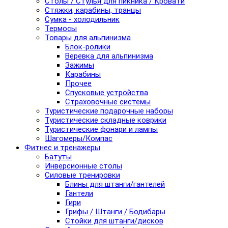
Столы / Стулья для пикника / Кровати
Стяжки, карабины, транцы
Сумка - холодильник
Термосы
Товары для альпинизма
Блок-ролики
Веревка для альпинизма
Зажимы
Карабины
Прочее
Спусковые устройства
Страховочные системы
Туристические подарочные наборы
Туристические складные коврики
Туристические фонари и лампы
Шагомеры/Компас
Фитнес и тренажеры
Батуты
Инверсионные столы
Силовые тренировки
Блины для штанги/гантелей
Гантели
Гири
Грифы / Штанги / Бодибары
Стойки для штанги/дисков