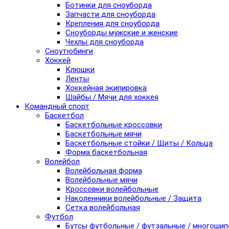
Ботинки для сноуборда
Запчасти для сноуборда
Крепления для сноуборда
Сноуборды мужские и женские
Чехлы для сноуборда
Сноутюбинги
Хоккей
Клюшки
Ленты
Хоккейная экипировка
Шайбы / Мячи для хоккея
Командный спорт
Баскетбол
Баскетбольные кроссовки
Баскетбольные мячи
Баскетбольные стойки / Щиты / Кольца
Форма баскетбольная
Волейбол
Волейбольная форма
Волейбольные мячи
Кроссовки волейбольные
Наколенники волейбольные / Защита
Сетка волейбольная
Футбол
Бутсы футбольные / футзальные / многоши