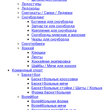
Ледоступы
Ледоходы
Снегокаты / Санки / Ледянки
Сноубординг
Ботинки для сноуборда
Запчасти для сноуборда
Крепления для сноуборда
Сноуборды мужские и женские
Чехлы для сноуборда
Сноутюбинги
Хоккей
Клюшки
Ленты
Хоккейная экипировка
Шайбы / Мячи для хоккея
Командный спорт
Баскетбол
Баскетбольные кроссовки
Баскетбольные мячи
Баскетбольные стойки / Щиты / Кольца
Форма баскетбольная
Волейбол
Волейбольная форма
Волейбольные мячи