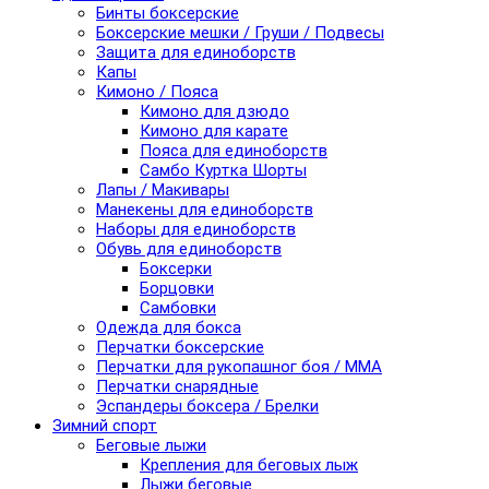
Бинты боксерские
Боксерские мешки / Груши / Подвесы
Защита для единоборств
Капы
Кимоно / Пояса
Кимоно для дзюдо
Кимоно для карате
Пояса для единоборств
Самбо Куртка Шорты
Лапы / Макивары
Манекены для единоборств
Наборы для единоборств
Обувь для единоборств
Боксерки
Борцовки
Самбовки
Одежда для бокса
Перчатки боксерские
Перчатки для рукопашног боя / ММА
Перчатки снарядные
Эспандеры боксера / Брелки
Зимний спорт
Беговые лыжи
Крепления для беговых лыж
Лыжи беговые