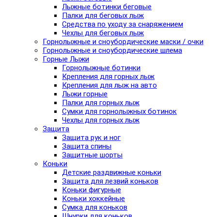
Лыжные ботинки беговые
Палки для беговых лыж
Средства по уходу за снаряжением
Чехлы для беговых лыж
Горнолыжные и сноубордические маски / очки
Горнолыжные и сноубордические шлема
Горные Лыжи
Горнолыжные ботинки
Крепления для горных лыж
Крепления для лыж на авто
Лыжи горные
Палки для горных лыж
Сумки для горнолыжных ботинок
Чехлы для горных лыж
Защита
Защита рук и ног
Защита спины
Защитные шорты
Коньки
Детские раздвижные коньки
Защита для лезвий коньков
Коньки фигурные
Коньки хоккейные
Сумка для коньков
Шнурки для коньков