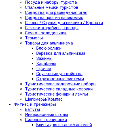
Посуда и наборы туриста
Спальные мешки туристов
Средства для разведения огня
Средства против насекомых
Столы / Стулья для пикника / Кровати
Стяжки, карабины, транцы
Сумка - холодильник
Термосы
Товары для альпинизма
Блок-ролики
Веревка для альпинизма
Зажимы
Карабины
Прочее
Спусковые устройства
Страховочные системы
Туристические подарочные наборы
Туристические складные коврики
Туристические фонари и лампы
Шагомеры/Компас
Фитнес и тренажеры
Батуты
Инверсионные столы
Силовые тренировки
Блины для штанги/гантелей