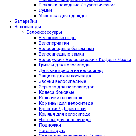
Рюкзаки походные / туристические
Сумки
Упаковка для одежды
Батарейки
Велосипеды
Велоаксессуары
Велокомпьютеры
Велоперчатки
Велосипедные багажники
Велосипедные замки
Велосумки / Велорюкзаки / Кофры / Чехлы
Грипсы для велосипеда
Детские кресла на велосипед
Защита для велосипеда
Звонки велосипедные
Зеркала для велосипедов
Колеса боковые
Колпачки на ниппель
Корзины для велосипеда
Крепежи / Держатели
Крылья для велосипеда
Насосы для велосипеда
Подножки
Рога на руль