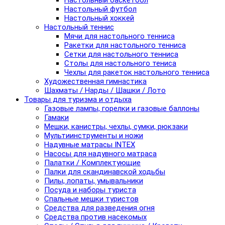
Настольный баскетбол
Настольный футбол
Настольный хоккей
Настольный теннис
Мячи для настольного тенниса
Ракетки для настольного тенниса
Сетки для настольного тенниса
Столы для настольного тениса
Чехлы для ракеток настольного тенниса
Художественная гимнастика
Шахматы / Нарды / Шашки / Лото
Товары для туризма и отдыха
Газовые лампы, горелки и газовые баллоны
Гамаки
Мешки, канистры, чехлы, сумки, рюкзаки
Мультиинструменты и ножи
Надувные матрасы INTEX
Насосы для надувного матраса
Палатки / Комплектующие
Палки для скандинавской ходьбы
Пилы, лопаты, умывальники
Посуда и наборы туриста
Спальные мешки туристов
Средства для разведения огня
Средства против насекомых