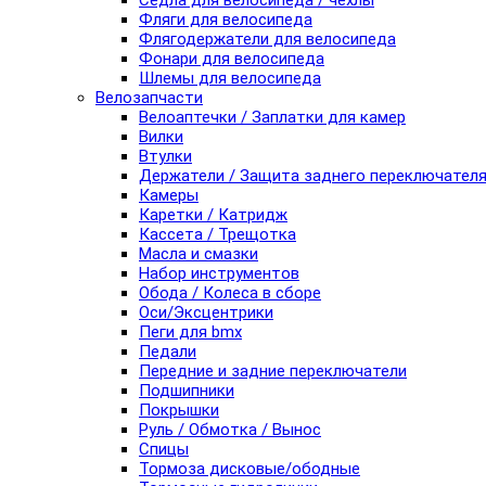
Седла для велосипеда / чехлы
Фляги для велосипеда
Флягодержатели для велосипеда
Фонари для велосипеда
Шлемы для велосипеда
Велозапчасти
Велоаптечки / Заплатки для камер
Вилки
Втулки
Держатели / Защита заднего переключател
Камеры
Каретки / Катридж
Кассета / Трещотка
Масла и смазки
Набор инструментов
Обода / Колеса в сборе
Оси/Эксцентрики
Пеги для bmx
Педали
Передние и задние переключатели
Подшипники
Покрышки
Руль / Обмотка / Вынос
Спицы
Тормоза дисковые/ободные