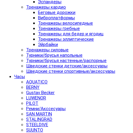
Эспандеры
Тренажеры кардио
Беговые дорожки
Виброплатформы
Тренажеры велосипедные
Тренажеры гребные
Тренажеры для бедер и ягодиц
Тренажеры эллиптические
Эйрбайки
Тренажеры силовые
Турники/брусья напольные
Турники/брусья настенные/распорные
Шведские стенки детские/аксессуары
Шведские стенки спортивные/аксессуары
Часы
AQUATICO
BERNY
Gustav Becker
LUWENOR
PILOT
Pемни/Акссесуары
SAN MARTIN
STALINGRAD
STEELDIVE
SUUNTO