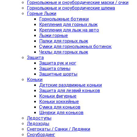
Горнолыжные и сноубордические маски / очки
Горнолыжные и сноубордические шлема
Горные Лыжи
Горнолыжные ботинки
Крепления для горных лыж
Крепления для лыж на авто
Лыжи горные
Палки для горных лыж
Сумки для горнолыжных ботинок
Чехлы для горных лыж
Защита
Защита рук и ног
Защита спины
Защитные шорты
Коньки
Детские раздвижные коньки
Защита для лезвий коньков
Коньки фигурные
Коньки хоккейные
Сумка для коньков
Шнурки для коньков
Ледоступы
Ледоходы
Снегокаты / Санки / Ледянки
Сноубординг