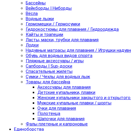
Бассейны
Вейкборды I Ниборды
Вёсла
Водные лыжи
Гермомешки / Гермосумки
Гидрокостюмы для плавания / Гидроодежда
Кайты и трапеции
Ласты, маски, трубки для плавания
Лодки
Надувные матрасы для плавания / Игрушки надув
Обувь для водных видов спорта
Пляжные аксессуары / игры
Сапборды I Sup-доски
Спасательные жилеты
Сумки / Чехлы для водных лыж
Товары для бассейна
Аксессуары для плавания
Детские купальники, плавки
Женские купальники закрытого и открытого
Мужские купальные плавки / шорты
Очки для плавания
Полотенца
Шапочки для плавания
Фалы плетеные и капроновые
Единоборства