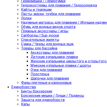
Гермомешки / Гермосумки
Гидрокостюмы для плавания / Гидроодежда
Кайты и трапеции
Ласты, маски, трубки для плавания
Лодки
Надувные матрасы для плавания / Игрушки надув
Обувь для водных видов спорта
Пляжные аксессуары / игры
Сапборды I Sup-доски
Спасательные жилеты
Сумки / Чехлы для водных лыж
Товары для бассейна
Аксессуары для плавания
Детские купальники, плавки
Женские купальники закрытого и открытого
Мужские купальные плавки / шорты
Очки для плавания
Полотенца
Шапочки для плавания
Фалы плетеные и капроновые
Единоборства
Бинты боксерские
Боксерские мешки / Груши / Подвесы
Защита для единоборств
Капы