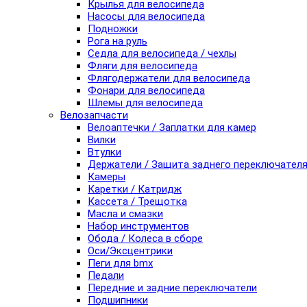
Крылья для велосипеда
Насосы для велосипеда
Подножки
Рога на руль
Седла для велосипеда / чехлы
Фляги для велосипеда
Флягодержатели для велосипеда
Фонари для велосипеда
Шлемы для велосипеда
Велозапчасти
Велоаптечки / Заплатки для камер
Вилки
Втулки
Держатели / Защита заднего переключател
Камеры
Каретки / Катридж
Кассета / Трещотка
Масла и смазки
Набор инструментов
Обода / Колеса в сборе
Оси/Эксцентрики
Пеги для bmx
Педали
Передние и задние переключатели
Подшипники