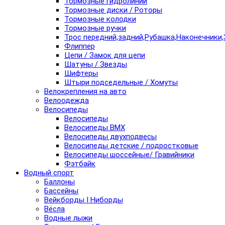
Тормозные гидролинии
Тормозные диски / Роторы
Тормозные колодки
Тормозные ручки
Трос передний,задний,Рубашка,Наконечники,
Флиппер
Цепи / Замок для цепи
Шатуны / Звезды
Шифтеры
Штыри подседельные / Хомуты
Велокрепления на авто
Велоодежда
Велосипеды
Велосипеды
Велосипеды BMX
Велосипеды двухподвесы
Велосипеды детские / подростковые
Велосипеды шоссейные/ Гравийники
Фэтбайк
Водный спорт
Баллоны
Бассейны
Вейкборды I Ниборды
Вёсла
Водные лыжи