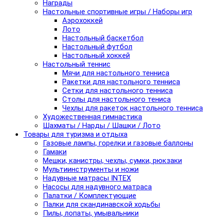
Награды
Настольные спортивные игры / Наборы игр
Аэрохоккей
Лото
Настольный баскетбол
Настольный футбол
Настольный хоккей
Настольный теннис
Мячи для настольного тенниса
Ракетки для настольного тенниса
Сетки для настольного тенниса
Столы для настольного тениса
Чехлы для ракеток настольного тенниса
Художественная гимнастика
Шахматы / Нарды / Шашки / Лото
Товары для туризма и отдыха
Газовые лампы, горелки и газовые баллоны
Гамаки
Мешки, канистры, чехлы, сумки, рюкзаки
Мультиинструменты и ножи
Надувные матрасы INTEX
Насосы для надувного матраса
Палатки / Комплектующие
Палки для скандинавской ходьбы
Пилы, лопаты, умывальники