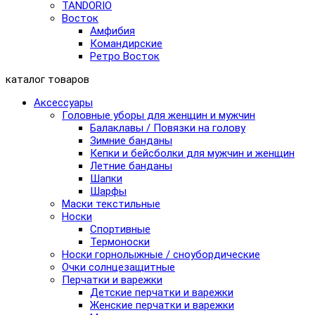
TANDORIO
Восток
Амфибия
Командирские
Ретро Восток
каталог товаров
Аксессуары
Головные уборы для женщин и мужчин
Балаклавы / Повязки на голову
Зимние банданы
Кепки и бейсболки для мужчин и женщин
Летние банданы
Шапки
Шарфы
Маски текстильные
Носки
Спортивные
Термоноски
Носки горнолыжные / сноубордические
Очки солнцезащитные
Перчатки и варежки
Детские перчатки и варежки
Женские перчатки и варежки