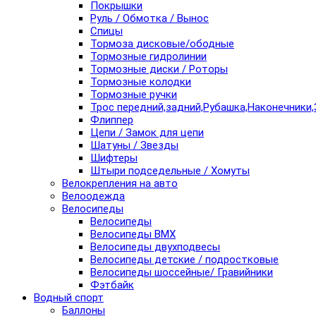
Покрышки
Руль / Обмотка / Вынос
Спицы
Тормоза дисковые/ободные
Тормозные гидролинии
Тормозные диски / Роторы
Тормозные колодки
Тормозные ручки
Трос передний,задний,Рубашка,Наконечники,
Флиппер
Цепи / Замок для цепи
Шатуны / Звезды
Шифтеры
Штыри подседельные / Хомуты
Велокрепления на авто
Велоодежда
Велосипеды
Велосипеды
Велосипеды BMX
Велосипеды двухподвесы
Велосипеды детские / подростковые
Велосипеды шоссейные/ Гравийники
Фэтбайк
Водный спорт
Баллоны