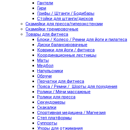
Гантели
Гири
Грифы / Штанги / Бодибары
Стойки для штанги/дисков
Скамейки для пресса/гиперэкстензии
Скамейки тренировочные
Товары для фитнеса
Блоки / Колесо / Ремни для йоги и пилатеса
Диски балансировачные
Коврики для йоги / фитнеса
Координационные лестницы
Маты
Медбол
Напульсники
Обручи
Перчатки для фитнеса
Пояса / Ремни / Шорты для похудения
Ролики / Мячи массажные
Ролики для пресса
Секундомеры
Скакалки
Спортивная медицина / Магнезия
Степ платформы
Суппорты
Упоры для отжимания