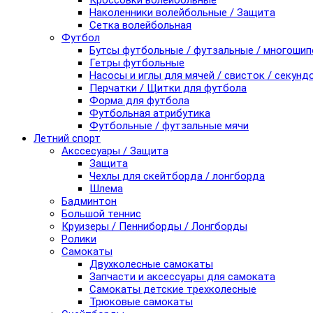
Кроссовки волейбольные
Наколенники волейбольные / Защита
Сетка волейбольная
Футбол
Бутсы футбольные / футзальные / многоши
Гетры футбольные
Насосы и иглы для мячей / свисток / секунд
Перчатки / Щитки для футбола
Форма для футбола
Футбольная атрибутика
Футбольные / футзальные мячи
Летний спорт
Акссесуары / Защита
Защита
Чехлы для скейтборда / лонгборда
Шлема
Бадминтон
Большой теннис
Круизеры / Пенниборды / Лонгборды
Ролики
Самокаты
Двухколесные самокаты
Запчасти и аксессуары для самоката
Самокаты детские трехколесные
Трюковые самокаты