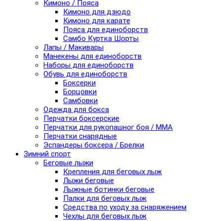
Кимоно / Пояса
Кимоно для дзюдо
Кимоно для карате
Пояса для единоборств
Самбо Куртка Шорты
Лапы / Макивары
Манекены для единоборств
Наборы для единоборств
Обувь для единоборств
Боксерки
Борцовки
Самбовки
Одежда для бокса
Перчатки боксерские
Перчатки для рукопашног боя / ММА
Перчатки снарядные
Эспандеры боксера / Брелки
Зимний спорт
Беговые лыжи
Крепления для беговых лыж
Лыжи беговые
Лыжные ботинки беговые
Палки для беговых лыж
Средства по уходу за снаряжением
Чехлы для беговых лыж