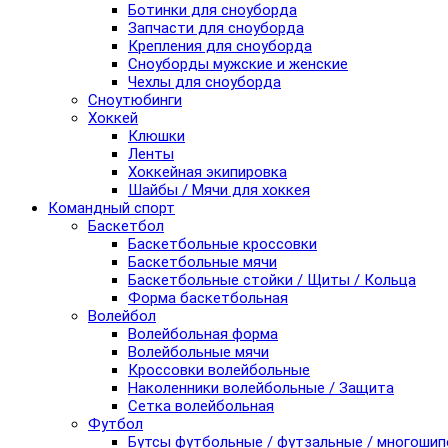
Ботинки для сноуборда
Запчасти для сноуборда
Крепления для сноуборда
Сноуборды мужские и женские
Чехлы для сноуборда
Сноутюбинги
Хоккей
Клюшки
Ленты
Хоккейная экипировка
Шайбы / Мячи для хоккея
Командный спорт
Баскетбол
Баскетбольные кроссовки
Баскетбольные мячи
Баскетбольные стойки / Щиты / Кольца
Форма баскетбольная
Волейбол
Волейбольная форма
Волейбольные мячи
Кроссовки волейбольные
Наколенники волейбольные / Защита
Сетка волейбольная
Футбол
Бутсы футбольные / футзальные / многоши