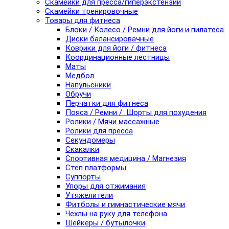
Скамейки для пресса/гиперэкстензии
Скамейки тренировочные
Товары для фитнеса
Блоки / Колесо / Ремни для йоги и пилатеса
Диски балансировачные
Коврики для йоги / фитнеса
Координационные лестницы
Маты
Медбол
Напульсники
Обручи
Перчатки для фитнеса
Пояса / Ремни / Шорты для похудения
Ролики / Мячи массажные
Ролики для пресса
Секундомеры
Скакалки
Спортивная медицина / Магнезия
Степ платформы
Суппорты
Упоры для отжимания
Утяжелители
Фитболы и гимнастические мячи
Чехлы на руку для телефона
Шейкеры / бутылочки