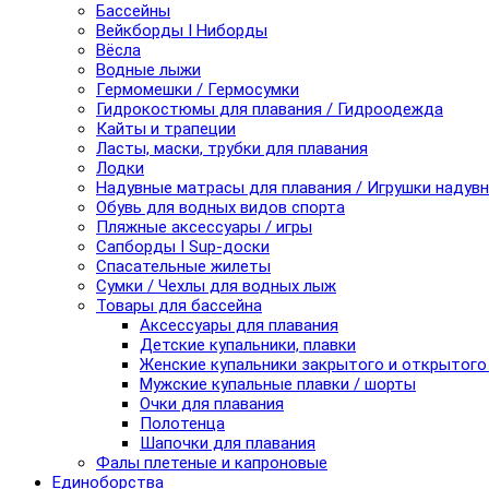
Бассейны
Вейкборды I Ниборды
Вёсла
Водные лыжи
Гермомешки / Гермосумки
Гидрокостюмы для плавания / Гидроодежда
Кайты и трапеции
Ласты, маски, трубки для плавания
Лодки
Надувные матрасы для плавания / Игрушки надув
Обувь для водных видов спорта
Пляжные аксессуары / игры
Сапборды I Sup-доски
Спасательные жилеты
Сумки / Чехлы для водных лыж
Товары для бассейна
Аксессуары для плавания
Детские купальники, плавки
Женские купальники закрытого и открытого
Мужские купальные плавки / шорты
Очки для плавания
Полотенца
Шапочки для плавания
Фалы плетеные и капроновые
Единоборства