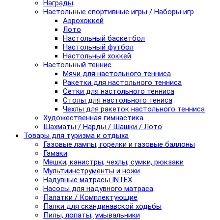
Награды
Настольные спортивные игры / Наборы игр
Аэрохоккей
Лото
Настольный баскетбол
Настольный футбол
Настольный хоккей
Настольный теннис
Мячи для настольного тенниса
Ракетки для настольного тенниса
Сетки для настольного тенниса
Столы для настольного тениса
Чехлы для ракеток настольного тенниса
Художественная гимнастика
Шахматы / Нарды / Шашки / Лото
Товары для туризма и отдыха
Газовые лампы, горелки и газовые баллоны
Гамаки
Мешки, канистры, чехлы, сумки, рюкзаки
Мультиинструменты и ножи
Надувные матрасы INTEX
Насосы для надувного матраса
Палатки / Комплектующие
Палки для скандинавской ходьбы
Пилы, лопаты, умывальники