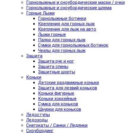
Горнолыжные и сноубордические маски / очки
Горнолыжные и сноубордические шлема
Горные Лыжи
Горнолыжные ботинки
Крепления для горных лыж
Крепления для лыж на авто
Лыжи горные
Палки для горных лыж
Сумки для горнолыжных ботинок
Чехлы для горных лыж
Защита
Защита рук и ног
Защита спины
Защитные шорты
Коньки
Детские раздвижные коньки
Защита для лезвий коньков
Коньки фигурные
Коньки хоккейные
Сумка для коньков
Шнурки для коньков
Ледоступы
Ледоходы
Снегокаты / Санки / Ледянки
Сноубординг