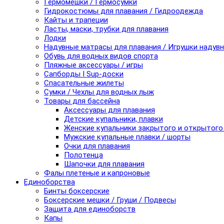
Гермомешки / Гермосумки
Гидрокостюмы для плавания / Гидроодежда
Кайты и трапеции
Ласты, маски, трубки для плавания
Лодки
Надувные матрасы для плавания / Игрушки надув
Обувь для водных видов спорта
Пляжные аксессуары / игры
Сапборды I Sup-доски
Спасательные жилеты
Сумки / Чехлы для водных лыж
Товары для бассейна
Аксессуары для плавания
Детские купальники, плавки
Женские купальники закрытого и открытого
Мужские купальные плавки / шорты
Очки для плавания
Полотенца
Шапочки для плавания
Фалы плетеные и капроновые
Единоборства
Бинты боксерские
Боксерские мешки / Груши / Подвесы
Защита для единоборств
Капы