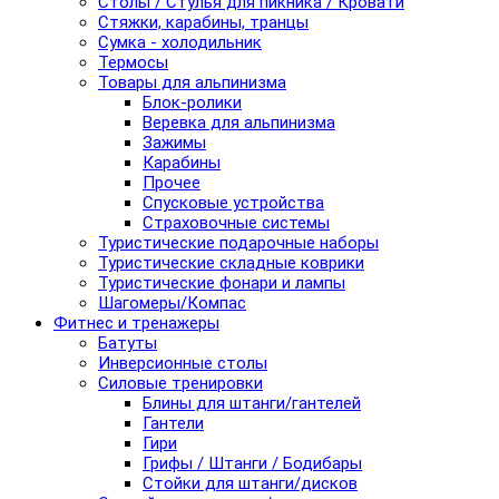
Столы / Стулья для пикника / Кровати
Стяжки, карабины, транцы
Сумка - холодильник
Термосы
Товары для альпинизма
Блок-ролики
Веревка для альпинизма
Зажимы
Карабины
Прочее
Спусковые устройства
Страховочные системы
Туристические подарочные наборы
Туристические складные коврики
Туристические фонари и лампы
Шагомеры/Компас
Фитнес и тренажеры
Батуты
Инверсионные столы
Силовые тренировки
Блины для штанги/гантелей
Гантели
Гири
Грифы / Штанги / Бодибары
Стойки для штанги/дисков