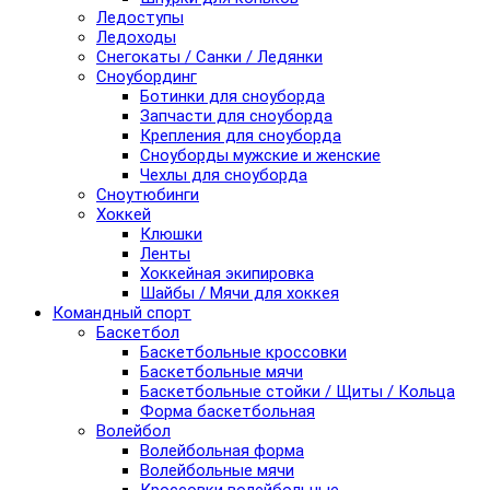
Ледоступы
Ледоходы
Снегокаты / Санки / Ледянки
Сноубординг
Ботинки для сноуборда
Запчасти для сноуборда
Крепления для сноуборда
Сноуборды мужские и женские
Чехлы для сноуборда
Сноутюбинги
Хоккей
Клюшки
Ленты
Хоккейная экипировка
Шайбы / Мячи для хоккея
Командный спорт
Баскетбол
Баскетбольные кроссовки
Баскетбольные мячи
Баскетбольные стойки / Щиты / Кольца
Форма баскетбольная
Волейбол
Волейбольная форма
Волейбольные мячи