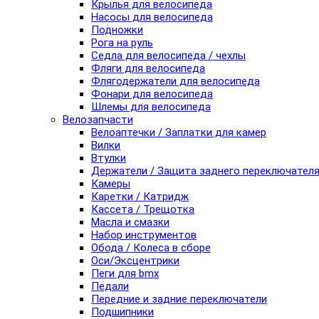
Крылья для велосипеда
Насосы для велосипеда
Подножки
Рога на руль
Седла для велосипеда / чехлы
Фляги для велосипеда
Флягодержатели для велосипеда
Фонари для велосипеда
Шлемы для велосипеда
Велозапчасти
Велоаптечки / Заплатки для камер
Вилки
Втулки
Держатели / Защита заднего переключател
Камеры
Каретки / Катридж
Кассета / Трещотка
Масла и смазки
Набор инструментов
Обода / Колеса в сборе
Оси/Эксцентрики
Пеги для bmx
Педали
Передние и задние переключатели
Подшипники