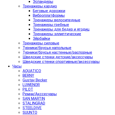
Эспандеры
Тренажеры кардио
Беговые дорожки
Виброплатформы
Тренажеры велосипедные
Тренажеры гребные
Тренажеры для бедер и ягодиц
Тренажеры эллиптические
Эйрбайки
Тренажеры силовые
Турники/брусья напольные
Турники/брусья настенные/распорные
Шведские стенки детские/аксессуары
Шведские стенки спортивные/аксессуары
Часы
AQUATICO
BERNY
Gustav Becker
LUWENOR
PILOT
Pемни/Акссесуары
SAN MARTIN
STALINGRAD
STEELDIVE
SUUNTO