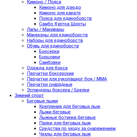
Кимоно / Пояса
Кимоно для дзюдо
Кимоно для карате
Пояса для единоборств
Самбо Куртка Шорты
Лапы / Макивары
Манекены для единоборств
Наборы для единоборств
Обувь для единоборств
Боксерки
Борцовки
Самбовки
Одежда для бокса
Перчатки боксерские
Перчатки для рукопашног боя / ММА
Перчатки снарядные
Эспандеры боксера / Брелки
Зимний спорт
Беговые лыжи
Крепления для беговых лыж
Лыжи беговые
Лыжные ботинки беговые
Палки для беговых лыж
Средства по уходу за снаряжением
Чехлы для беговых лыж