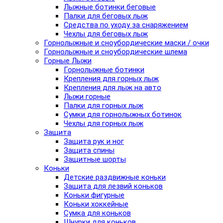
Лыжные ботинки беговые
Палки для беговых лыж
Средства по уходу за снаряжением
Чехлы для беговых лыж
Горнолыжные и сноубордические маски / очки
Горнолыжные и сноубордические шлема
Горные Лыжи
Горнолыжные ботинки
Крепления для горных лыж
Крепления для лыж на авто
Лыжи горные
Палки для горных лыж
Сумки для горнолыжных ботинок
Чехлы для горных лыж
Защита
Защита рук и ног
Защита спины
Защитные шорты
Коньки
Детские раздвижные коньки
Защита для лезвий коньков
Коньки фигурные
Коньки хоккейные
Сумка для коньков
Шнурки для коньков