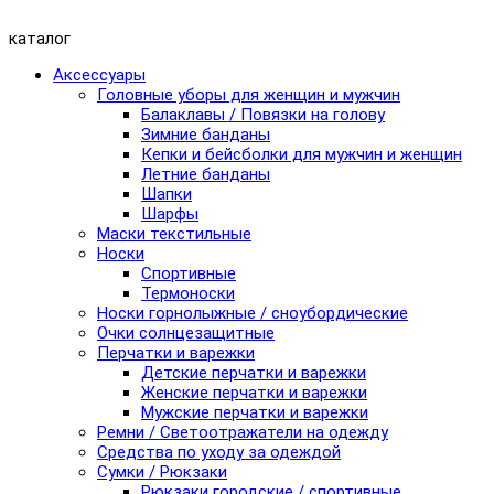
каталог
Аксессуары
Головные уборы для женщин и мужчин
Балаклавы / Повязки на голову
Зимние банданы
Кепки и бейсболки для мужчин и женщин
Летние банданы
Шапки
Шарфы
Маски текстильные
Носки
Спортивные
Термоноски
Носки горнолыжные / сноубордические
Очки солнцезащитные
Перчатки и варежки
Детские перчатки и варежки
Женские перчатки и варежки
Мужские перчатки и варежки
Ремни / Светоотражатели на одежду
Средства по уходу за одеждой
Сумки / Рюкзаки
Рюкзаки городские / спортивные