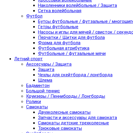
Кроссовки волейбольные
Наколенники волейбольные / Защита
Сетка волейбольная
Футбол
Бутсы футбольные / футзальные / многоши
Гетры футбольные
Насосы и иглы для мячей / свисток / секунд
Перчатки / Щитки для футбола
Форма для футбола
Футбольная атрибутика
Футбольные / футзальные мячи
Летний спорт
Акссесуары / Защита
Защита
Чехлы для скейтборда / лонгборда
Шлема
Бадминтон
Большой теннис
Круизеры / Пенниборды / Лонгборды
Ролики
Самокаты
Двухколесные самокаты
Запчасти и аксессуары для самоката
Самокаты детские трехколесные
Трюковые самокаты