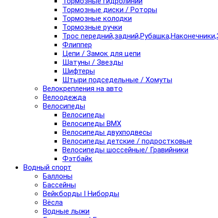
Тормозные гидролинии
Тормозные диски / Роторы
Тормозные колодки
Тормозные ручки
Трос передний,задний,Рубашка,Наконечники,
Флиппер
Цепи / Замок для цепи
Шатуны / Звезды
Шифтеры
Штыри подседельные / Хомуты
Велокрепления на авто
Велоодежда
Велосипеды
Велосипеды
Велосипеды BMX
Велосипеды двухподвесы
Велосипеды детские / подростковые
Велосипеды шоссейные/ Гравийники
Фэтбайк
Водный спорт
Баллоны
Бассейны
Вейкборды I Ниборды
Вёсла
Водные лыжи