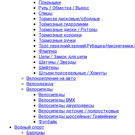
Покрышки
Руль / Обмотка / Вынос
Спицы
Тормоза дисковые/ободные
Тормозные гидролинии
Тормозные диски / Роторы
Тормозные колодки
Тормозные ручки
Трос передний,задний,Рубашка,Наконечники,
Флиппер
Цепи / Замок для цепи
Шатуны / Звезды
Шифтеры
Штыри подседельные / Хомуты
Велокрепления на авто
Велоодежда
Велосипеды
Велосипеды
Велосипеды BMX
Велосипеды двухподвесы
Велосипеды детские / подростковые
Велосипеды шоссейные/ Гравийники
Фэтбайк
Водный спорт
Баллоны