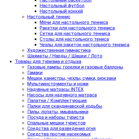
Настольный баскетбол
Настольный футбол
Настольный хоккей
Настольный теннис
Мячи для настольного тенниса
Ракетки для настольного тенниса
Сетки для настольного тенниса
Столы для настольного тениса
Чехлы для ракеток настольного тенниса
Художественная гимнастика
Шахматы / Нарды / Шашки / Лото
Товары для туризма и отдыха
Газовые лампы, горелки и газовые баллоны
Гамаки
Мешки, канистры, чехлы, сумки, рюкзаки
Мультиинструменты и ножи
Надувные матрасы INTEX
Насосы для надувного матраса
Палатки / Комплектующие
Палки для скандинавской ходьбы
Пилы, лопаты, умывальники
Посуда и наборы туриста
Спальные мешки туристов
Средства для разведения огня
Средства против насекомых