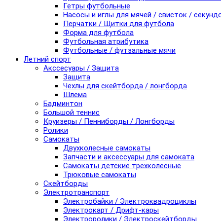
Гетры футбольные
Насосы и иглы для мячей / свисток / секунд
Перчатки / Щитки для футбола
Форма для футбола
Футбольная атрибутика
Футбольные / футзальные мячи
Летний спорт
Акссесуары / Защита
Защита
Чехлы для скейтборда / лонгборда
Шлема
Бадминтон
Большой теннис
Круизеры / Пенниборды / Лонгборды
Ролики
Самокаты
Двухколесные самокаты
Запчасти и аксессуары для самоката
Самокаты детские трехколесные
Трюковые самокаты
Скейтборды
Электротранспорт
Электробайки / Электроквадроциклы
Электрокарт / Дрифт-кары
Электроролики / Электроскейтборды