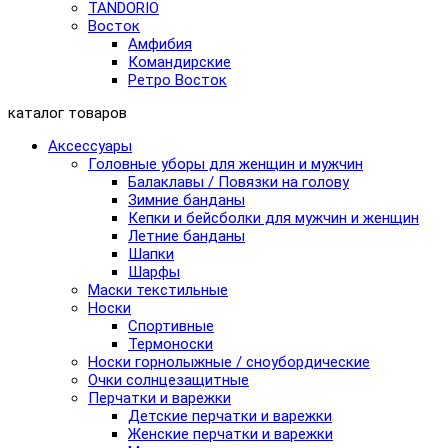
TANDORIO
Восток
Амфибия
Командирские
Ретро Восток
каталог товаров
Аксессуары
Головные уборы для женщин и мужчин
Балаклавы / Повязки на голову
Зимние банданы
Кепки и бейсболки для мужчин и женщин
Летние банданы
Шапки
Шарфы
Маски текстильные
Носки
Спортивные
Термоноски
Носки горнолыжные / сноубордические
Очки солнцезащитные
Перчатки и варежки
Детские перчатки и варежки
Женские перчатки и варежки