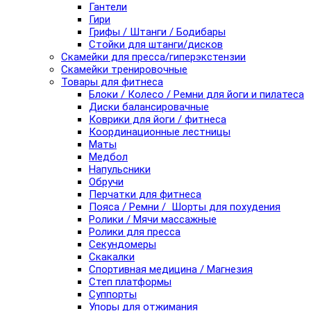
Гантели
Гири
Грифы / Штанги / Бодибары
Стойки для штанги/дисков
Скамейки для пресса/гиперэкстензии
Скамейки тренировочные
Товары для фитнеса
Блоки / Колесо / Ремни для йоги и пилатеса
Диски балансировачные
Коврики для йоги / фитнеса
Координационные лестницы
Маты
Медбол
Напульсники
Обручи
Перчатки для фитнеса
Пояса / Ремни / Шорты для похудения
Ролики / Мячи массажные
Ролики для пресса
Секундомеры
Скакалки
Спортивная медицина / Магнезия
Степ платформы
Суппорты
Упоры для отжимания