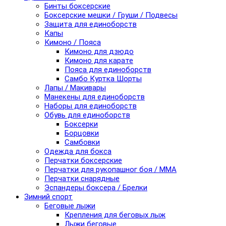
Бинты боксерские
Боксерские мешки / Груши / Подвесы
Защита для единоборств
Капы
Кимоно / Пояса
Кимоно для дзюдо
Кимоно для карате
Пояса для единоборств
Самбо Куртка Шорты
Лапы / Макивары
Манекены для единоборств
Наборы для единоборств
Обувь для единоборств
Боксерки
Борцовки
Самбовки
Одежда для бокса
Перчатки боксерские
Перчатки для рукопашног боя / ММА
Перчатки снарядные
Эспандеры боксера / Брелки
Зимний спорт
Беговые лыжи
Крепления для беговых лыж
Лыжи беговые