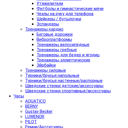
Утяжелители
Фитболы и гимнастические мячи
Чехлы на руку для телефона
Шейкеры / бутылочки
Эспандеры
Тренажеры кардио
Беговые дорожки
Виброплатформы
Тренажеры велосипедные
Тренажеры гребные
Тренажеры для бедер и ягодиц
Тренажеры эллиптические
Эйрбайки
Тренажеры силовые
Турники/брусья напольные
Турники/брусья настенные/распорные
Шведские стенки детские/аксессуары
Шведские стенки спортивные/аксессуары
Часы
AQUATICO
BERNY
Gustav Becker
LUWENOR
PILOT
Pемни/Акссесуары