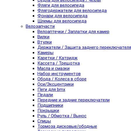
Седла для велосипеда / чехлы
Фляги для велосипеда
Флягодержатели для велосипеда
Фонари для велосипеда
Шлемы для велосипеда
Велозапчасти
Велоаптечки / Заплатки для камер
Вилки
Втулки
Держатели / Защита заднего переключател
Камеры
Каретки / Катридж
Кассета / Трещотка
Масла и смазки
Набор инструментов
Обода / Колеса в сборе
Оси/Эксцентрики
Пеги для bmx
Педали
Передние и задние переключатели
Подшипники
Покрышки
Руль / Обмотка / Вынос
Спицы
Тормоза дисковые/ободные