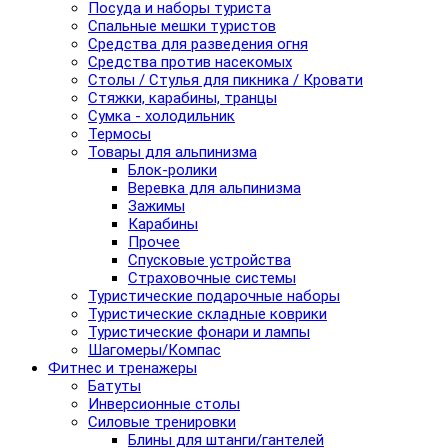
Посуда и наборы туриста
Спальные мешки туристов
Средства для разведения огня
Средства против насекомых
Столы / Стулья для пикника / Кровати
Стяжки, карабины, транцы
Сумка - холодильник
Термосы
Товары для альпинизма
Блок-ролики
Веревка для альпинизма
Зажимы
Карабины
Прочее
Спусковые устройства
Страховочные системы
Туристические подарочные наборы
Туристические складные коврики
Туристические фонари и лампы
Шагомеры/Компас
Фитнес и тренажеры
Батуты
Инверсионные столы
Силовые тренировки
Блины для штанги/гантелей