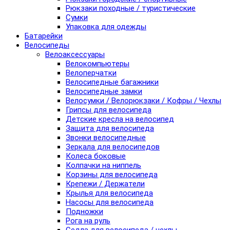
Рюкзаки походные / туристические
Сумки
Упаковка для одежды
Батарейки
Велосипеды
Велоаксессуары
Велокомпьютеры
Велоперчатки
Велосипедные багажники
Велосипедные замки
Велосумки / Велорюкзаки / Кофры / Чехлы
Грипсы для велосипеда
Детские кресла на велосипед
Защита для велосипеда
Звонки велосипедные
Зеркала для велосипедов
Колеса боковые
Колпачки на ниппель
Корзины для велосипеда
Крепежи / Держатели
Крылья для велосипеда
Насосы для велосипеда
Подножки
Рога на руль