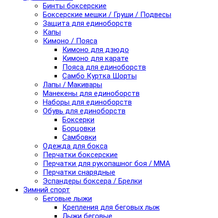
Бинты боксерские
Боксерские мешки / Груши / Подвесы
Защита для единоборств
Капы
Кимоно / Пояса
Кимоно для дзюдо
Кимоно для карате
Пояса для единоборств
Самбо Куртка Шорты
Лапы / Макивары
Манекены для единоборств
Наборы для единоборств
Обувь для единоборств
Боксерки
Борцовки
Самбовки
Одежда для бокса
Перчатки боксерские
Перчатки для рукопашног боя / ММА
Перчатки снарядные
Эспандеры боксера / Брелки
Зимний спорт
Беговые лыжи
Крепления для беговых лыж
Лыжи беговые