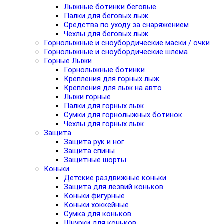
Лыжные ботинки беговые
Палки для беговых лыж
Средства по уходу за снаряжением
Чехлы для беговых лыж
Горнолыжные и сноубордические маски / очки
Горнолыжные и сноубордические шлема
Горные Лыжи
Горнолыжные ботинки
Крепления для горных лыж
Крепления для лыж на авто
Лыжи горные
Палки для горных лыж
Сумки для горнолыжных ботинок
Чехлы для горных лыж
Защита
Защита рук и ног
Защита спины
Защитные шорты
Коньки
Детские раздвижные коньки
Защита для лезвий коньков
Коньки фигурные
Коньки хоккейные
Сумка для коньков
Шнурки для коньков