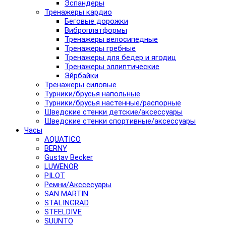
Эспандеры
Тренажеры кардио
Беговые дорожки
Виброплатформы
Тренажеры велосипедные
Тренажеры гребные
Тренажеры для бедер и ягодиц
Тренажеры эллиптические
Эйрбайки
Тренажеры силовые
Турники/брусья напольные
Турники/брусья настенные/распорные
Шведские стенки детские/аксессуары
Шведские стенки спортивные/аксессуары
Часы
AQUATICO
BERNY
Gustav Becker
LUWENOR
PILOT
Pемни/Акссесуары
SAN MARTIN
STALINGRAD
STEELDIVE
SUUNTO