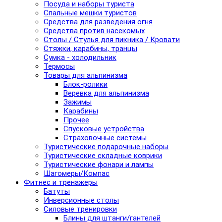
Посуда и наборы туриста
Спальные мешки туристов
Средства для разведения огня
Средства против насекомых
Столы / Стулья для пикника / Кровати
Стяжки, карабины, транцы
Сумка - холодильник
Термосы
Товары для альпинизма
Блок-ролики
Веревка для альпинизма
Зажимы
Карабины
Прочее
Спусковые устройства
Страховочные системы
Туристические подарочные наборы
Туристические складные коврики
Туристические фонари и лампы
Шагомеры/Компас
Фитнес и тренажеры
Батуты
Инверсионные столы
Силовые тренировки
Блины для штанги/гантелей