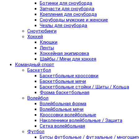
Ботинки для сноуборда
Запчасти для сноуборда
Крепления для сноуборда
Сноуборды мужские и женские
Чехлы для сноуборда
Сноутюбинги
Хоккей
Клюшки
Ленты
Хоккейная экипировка
Шайбы / Мячи для хоккея
Командный спорт
Баскетбол
Баскетбольные кроссовки
Баскетбольные мячи
Баскетбольные стойки / Щиты / Кольца
Форма баскетбольная
Волейбол
Волейбольная форма
Волейбольные мячи
Кроссовки волейбольные
Наколенники волейбольные / Защита
Сетка волейбольная
Футбол
Бутсы футбольные / футзальные / многоши