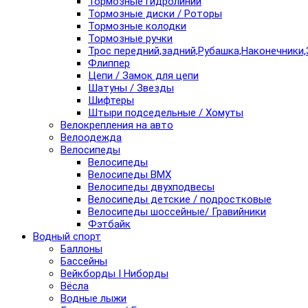
Тормозные гидролинии
Тормозные диски / Роторы
Тормозные колодки
Тормозные ручки
Трос передний,задний,Рубашка,Наконечники,
Флиппер
Цепи / Замок для цепи
Шатуны / Звезды
Шифтеры
Штыри подседельные / Хомуты
Велокрепления на авто
Велоодежда
Велосипеды
Велосипеды
Велосипеды BMX
Велосипеды двухподвесы
Велосипеды детские / подростковые
Велосипеды шоссейные/ Гравийники
Фэтбайк
Водный спорт
Баллоны
Бассейны
Вейкборды I Ниборды
Вёсла
Водные лыжи