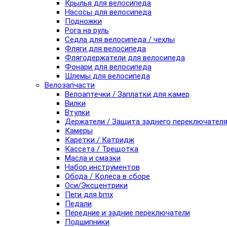
Крылья для велосипеда
Насосы для велосипеда
Подножки
Рога на руль
Седла для велосипеда / чехлы
Фляги для велосипеда
Флягодержатели для велосипеда
Фонари для велосипеда
Шлемы для велосипеда
Велозапчасти
Велоаптечки / Заплатки для камер
Вилки
Втулки
Держатели / Защита заднего переключател
Камеры
Каретки / Катридж
Кассета / Трещотка
Масла и смазки
Набор инструментов
Обода / Колеса в сборе
Оси/Эксцентрики
Пеги для bmx
Педали
Передние и задние переключатели
Подшипники