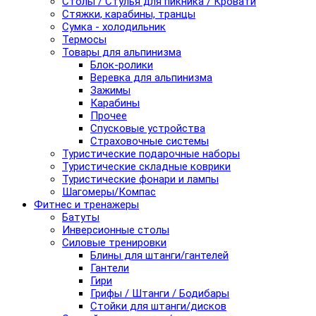
Столы / Стулья для пикника / Кровати
Стяжки, карабины, транцы
Сумка - холодильник
Термосы
Товары для альпинизма
Блок-ролики
Веревка для альпинизма
Зажимы
Карабины
Прочее
Спусковые устройства
Страховочные системы
Туристические подарочные наборы
Туристические складные коврики
Туристические фонари и лампы
Шагомеры/Компас
Фитнес и тренажеры
Батуты
Инверсионные столы
Силовые тренировки
Блины для штанги/гантелей
Гантели
Гири
Грифы / Штанги / Бодибары
Стойки для штанги/дисков