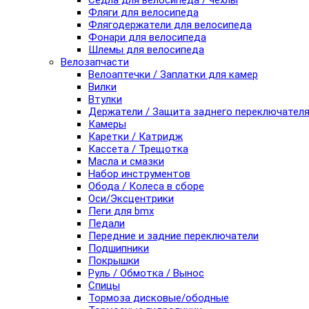
Седла для велосипеда / чехлы
Фляги для велосипеда
Флягодержатели для велосипеда
Фонари для велосипеда
Шлемы для велосипеда
Велозапчасти
Велоаптечки / Заплатки для камер
Вилки
Втулки
Держатели / Защита заднего переключател
Камеры
Каретки / Катридж
Кассета / Трещотка
Масла и смазки
Набор инструментов
Обода / Колеса в сборе
Оси/Эксцентрики
Пеги для bmx
Педали
Передние и задние переключатели
Подшипники
Покрышки
Руль / Обмотка / Вынос
Спицы
Тормоза дисковые/ободные