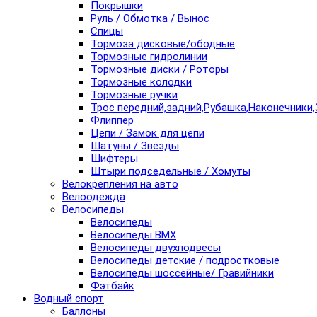
Покрышки
Руль / Обмотка / Вынос
Спицы
Тормоза дисковые/ободные
Тормозные гидролинии
Тормозные диски / Роторы
Тормозные колодки
Тормозные ручки
Трос передний,задний,Рубашка,Наконечники,
Флиппер
Цепи / Замок для цепи
Шатуны / Звезды
Шифтеры
Штыри подседельные / Хомуты
Велокрепления на авто
Велоодежда
Велосипеды
Велосипеды
Велосипеды BMX
Велосипеды двухподвесы
Велосипеды детские / подростковые
Велосипеды шоссейные/ Гравийники
Фэтбайк
Водный спорт
Баллоны