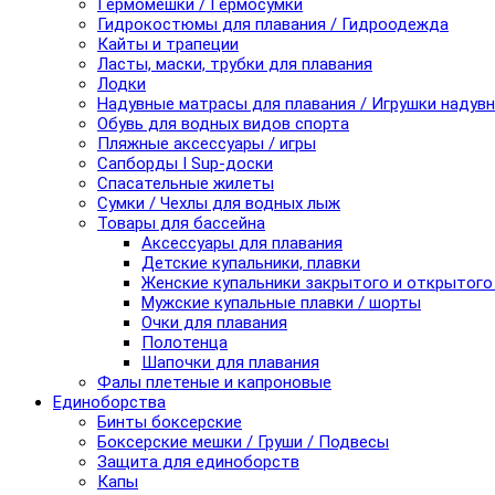
Гермомешки / Гермосумки
Гидрокостюмы для плавания / Гидроодежда
Кайты и трапеции
Ласты, маски, трубки для плавания
Лодки
Надувные матрасы для плавания / Игрушки надув
Обувь для водных видов спорта
Пляжные аксессуары / игры
Сапборды I Sup-доски
Спасательные жилеты
Сумки / Чехлы для водных лыж
Товары для бассейна
Аксессуары для плавания
Детские купальники, плавки
Женские купальники закрытого и открытого
Мужские купальные плавки / шорты
Очки для плавания
Полотенца
Шапочки для плавания
Фалы плетеные и капроновые
Единоборства
Бинты боксерские
Боксерские мешки / Груши / Подвесы
Защита для единоборств
Капы