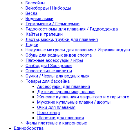
Бассейны
Вейкборды I Ниборды
Вёсла
Водные лыжи
Гермомешки / Гермосумки
Гидрокостюмы для плавания / Гидроодежда
Кайты и трапеции
Ласты, маски, трубки для плавания
Лодки
Надувные матрасы для плавания / Игрушки надув
Обувь для водных видов спорта
Пляжные аксессуары / игры
Сапборды I Sup-доски
Спасательные жилеты
Сумки / Чехлы для водных лыж
Товары для бассейна
Аксессуары для плавания
Детские купальники, плавки
Женские купальники закрытого и открытого
Мужские купальные плавки / шорты
Очки для плавания
Полотенца
Шапочки для плавания
Фалы плетеные и капроновые
Единоборства