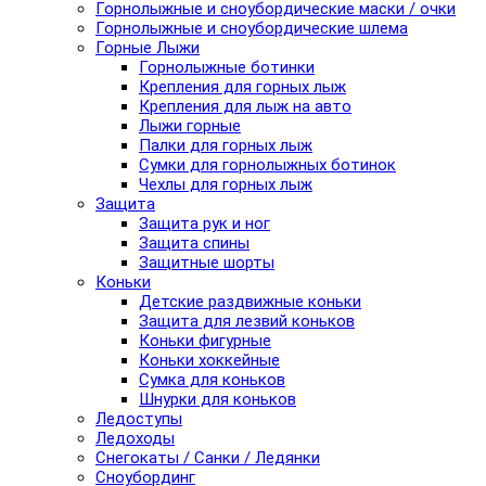
Горнолыжные и сноубордические маски / очки
Горнолыжные и сноубордические шлема
Горные Лыжи
Горнолыжные ботинки
Крепления для горных лыж
Крепления для лыж на авто
Лыжи горные
Палки для горных лыж
Сумки для горнолыжных ботинок
Чехлы для горных лыж
Защита
Защита рук и ног
Защита спины
Защитные шорты
Коньки
Детские раздвижные коньки
Защита для лезвий коньков
Коньки фигурные
Коньки хоккейные
Сумка для коньков
Шнурки для коньков
Ледоступы
Ледоходы
Снегокаты / Санки / Ледянки
Сноубординг