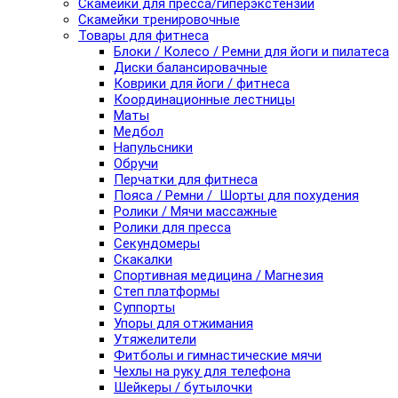
Скамейки для пресса/гиперэкстензии
Скамейки тренировочные
Товары для фитнеса
Блоки / Колесо / Ремни для йоги и пилатеса
Диски балансировачные
Коврики для йоги / фитнеса
Координационные лестницы
Маты
Медбол
Напульсники
Обручи
Перчатки для фитнеса
Пояса / Ремни / Шорты для похудения
Ролики / Мячи массажные
Ролики для пресса
Секундомеры
Скакалки
Спортивная медицина / Магнезия
Степ платформы
Суппорты
Упоры для отжимания
Утяжелители
Фитболы и гимнастические мячи
Чехлы на руку для телефона
Шейкеры / бутылочки