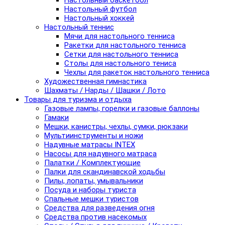
Настольный баскетбол
Настольный футбол
Настольный хоккей
Настольный теннис
Мячи для настольного тенниса
Ракетки для настольного тенниса
Сетки для настольного тенниса
Столы для настольного тениса
Чехлы для ракеток настольного тенниса
Художественная гимнастика
Шахматы / Нарды / Шашки / Лото
Товары для туризма и отдыха
Газовые лампы, горелки и газовые баллоны
Гамаки
Мешки, канистры, чехлы, сумки, рюкзаки
Мультиинструменты и ножи
Надувные матрасы INTEX
Насосы для надувного матраса
Палатки / Комплектующие
Палки для скандинавской ходьбы
Пилы, лопаты, умывальники
Посуда и наборы туриста
Спальные мешки туристов
Средства для разведения огня
Средства против насекомых