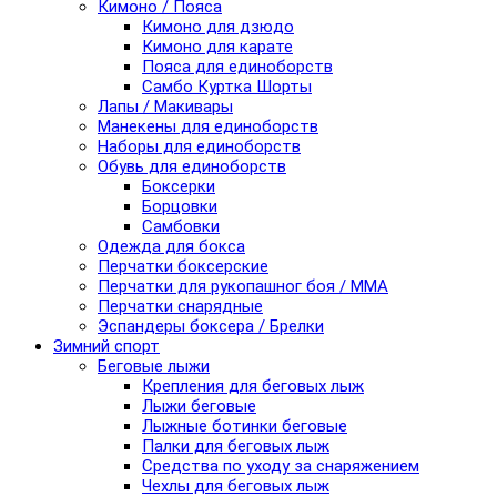
Кимоно / Пояса
Кимоно для дзюдо
Кимоно для карате
Пояса для единоборств
Самбо Куртка Шорты
Лапы / Макивары
Манекены для единоборств
Наборы для единоборств
Обувь для единоборств
Боксерки
Борцовки
Самбовки
Одежда для бокса
Перчатки боксерские
Перчатки для рукопашног боя / ММА
Перчатки снарядные
Эспандеры боксера / Брелки
Зимний спорт
Беговые лыжи
Крепления для беговых лыж
Лыжи беговые
Лыжные ботинки беговые
Палки для беговых лыж
Средства по уходу за снаряжением
Чехлы для беговых лыж