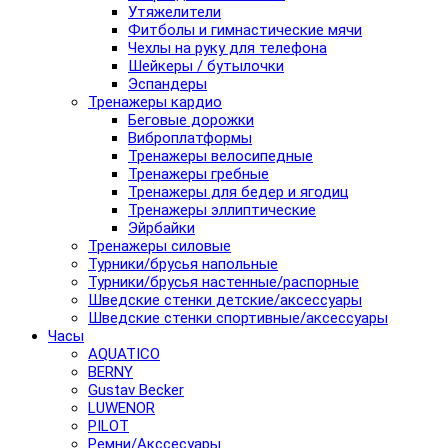
Утяжелители
Фитболы и гимнастические мячи
Чехлы на руку для телефона
Шейкеры / бутылочки
Эспандеры
Тренажеры кардио
Беговые дорожки
Виброплатформы
Тренажеры велосипедные
Тренажеры гребные
Тренажеры для бедер и ягодиц
Тренажеры эллиптические
Эйрбайки
Тренажеры силовые
Турники/брусья напольные
Турники/брусья настенные/распорные
Шведские стенки детские/аксессуары
Шведские стенки спортивные/аксессуары
Часы
AQUATICO
BERNY
Gustav Becker
LUWENOR
PILOT
Pемни/Акссесуары