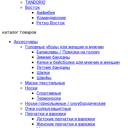
TANDORIO
Восток
Амфибия
Командирские
Ретро Восток
каталог товаров
Аксессуары
Головные уборы для женщин и мужчин
Балаклавы / Повязки на голову
Зимние банданы
Кепки и бейсболки для мужчин и женщин
Летние банданы
Шапки
Шарфы
Маски текстильные
Носки
Спортивные
Термоноски
Носки горнолыжные / сноубордические
Очки солнцезащитные
Перчатки и варежки
Детские перчатки и варежки
Женские перчатки и варежки