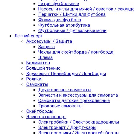
Гетры футбольные
Насосы и иглы для мячей / свисток / секунд
Перчатки / Щитки для футбола
Форма для футбола
Футбольная атрибутика
Футбольные / футзальные мячи
Летний спорт
Акссесуары / Защита
Защита
Чехлы для скейтборда / лонгборда
Шлема
Бадминтон
Большой теннис
Круизеры / Пенниборды / Лонгборды
Ролики
Самокаты
Двухколесные самокаты
Запчасти и аксессуары для самоката
Самокаты детские трехколесные
Трюковые самокаты
Скейтборды
Электротранспорт
Электробайки / Электроквадроциклы
Электрокарт / Дрифт-кары
Электроролики / Электроскейтборды