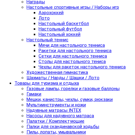
Награды
Настольные спортивные игры / Наборы игр
Аэрохоккей
Лото
Настольный баскетбол
Настольный футбол
Настольный хоккей
Настольный теннис
Мячи для настольного тенниса
Ракетки для настольного тенниса
Сетки для настольного тенниса
Столы для настольного тениса
Чехлы для ракеток настольного тенниса
Художественная гимнастика
Шахматы / Нарды / Шашки / Лото
Товары для туризма и отдыха
Газовые лампы, горелки и газовые баллоны
Гамаки
Мешки, канистры, чехлы, сумки, рюкзаки
Мультиинструменты и ножи
Надувные матрасы INTEX
Насосы для надувного матраса
Палатки / Комплектующие
Палки для скандинавской ходьбы
Пилы, лопаты, умывальники