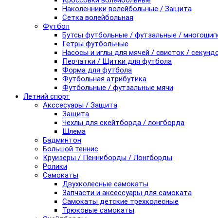
Кроссовки волейбольные
Наколенники волейбольные / Защита
Сетка волейбольная
Футбол
Бутсы футбольные / футзальные / многоши
Гетры футбольные
Насосы и иглы для мячей / свисток / секунд
Перчатки / Щитки для футбола
Форма для футбола
Футбольная атрибутика
Футбольные / футзальные мячи
Летний спорт
Акссесуары / Защита
Защита
Чехлы для скейтборда / лонгборда
Шлема
Бадминтон
Большой теннис
Круизеры / Пенниборды / Лонгборды
Ролики
Самокаты
Двухколесные самокаты
Запчасти и аксессуары для самоката
Самокаты детские трехколесные
Трюковые самокаты