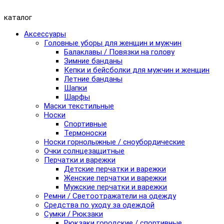
каталог
Аксессуары
Головные уборы для женщин и мужчин
Балаклавы / Повязки на голову
Зимние банданы
Кепки и бейсболки для мужчин и женщин
Летние банданы
Шапки
Шарфы
Маски текстильные
Носки
Спортивные
Термоноски
Носки горнолыжные / сноубордические
Очки солнцезащитные
Перчатки и варежки
Детские перчатки и варежки
Женские перчатки и варежки
Мужские перчатки и варежки
Ремни / Светоотражатели на одежду
Средства по уходу за одеждой
Сумки / Рюкзаки
Рюкзаки городские / спортивные