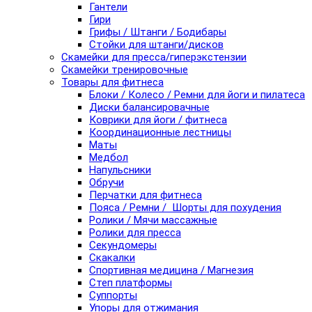
Гантели
Гири
Грифы / Штанги / Бодибары
Стойки для штанги/дисков
Скамейки для пресса/гиперэкстензии
Скамейки тренировочные
Товары для фитнеса
Блоки / Колесо / Ремни для йоги и пилатеса
Диски балансировачные
Коврики для йоги / фитнеса
Координационные лестницы
Маты
Медбол
Напульсники
Обручи
Перчатки для фитнеса
Пояса / Ремни / Шорты для похудения
Ролики / Мячи массажные
Ролики для пресса
Секундомеры
Скакалки
Спортивная медицина / Магнезия
Степ платформы
Суппорты
Упоры для отжимания