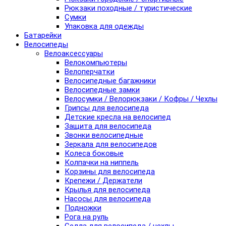
Рюкзаки походные / туристические
Сумки
Упаковка для одежды
Батарейки
Велосипеды
Велоаксессуары
Велокомпьютеры
Велоперчатки
Велосипедные багажники
Велосипедные замки
Велосумки / Велорюкзаки / Кофры / Чехлы
Грипсы для велосипеда
Детские кресла на велосипед
Защита для велосипеда
Звонки велосипедные
Зеркала для велосипедов
Колеса боковые
Колпачки на ниппель
Корзины для велосипеда
Крепежи / Держатели
Крылья для велосипеда
Насосы для велосипеда
Подножки
Рога на руль