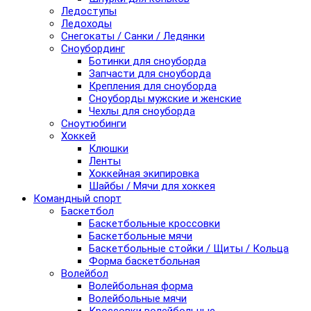
Ледоступы
Ледоходы
Снегокаты / Санки / Ледянки
Сноубординг
Ботинки для сноуборда
Запчасти для сноуборда
Крепления для сноуборда
Сноуборды мужские и женские
Чехлы для сноуборда
Сноутюбинги
Хоккей
Клюшки
Ленты
Хоккейная экипировка
Шайбы / Мячи для хоккея
Командный спорт
Баскетбол
Баскетбольные кроссовки
Баскетбольные мячи
Баскетбольные стойки / Щиты / Кольца
Форма баскетбольная
Волейбол
Волейбольная форма
Волейбольные мячи