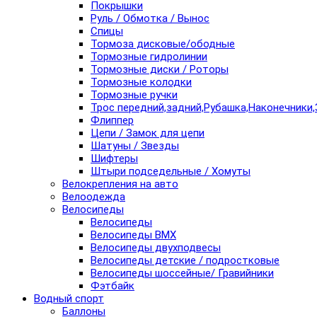
Покрышки
Руль / Обмотка / Вынос
Спицы
Тормоза дисковые/ободные
Тормозные гидролинии
Тормозные диски / Роторы
Тормозные колодки
Тормозные ручки
Трос передний,задний,Рубашка,Наконечники,
Флиппер
Цепи / Замок для цепи
Шатуны / Звезды
Шифтеры
Штыри подседельные / Хомуты
Велокрепления на авто
Велоодежда
Велосипеды
Велосипеды
Велосипеды BMX
Велосипеды двухподвесы
Велосипеды детские / подростковые
Велосипеды шоссейные/ Гравийники
Фэтбайк
Водный спорт
Баллоны