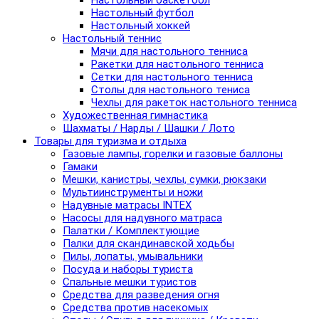
Настольный баскетбол
Настольный футбол
Настольный хоккей
Настольный теннис
Мячи для настольного тенниса
Ракетки для настольного тенниса
Сетки для настольного тенниса
Столы для настольного тениса
Чехлы для ракеток настольного тенниса
Художественная гимнастика
Шахматы / Нарды / Шашки / Лото
Товары для туризма и отдыха
Газовые лампы, горелки и газовые баллоны
Гамаки
Мешки, канистры, чехлы, сумки, рюкзаки
Мультиинструменты и ножи
Надувные матрасы INTEX
Насосы для надувного матраса
Палатки / Комплектующие
Палки для скандинавской ходьбы
Пилы, лопаты, умывальники
Посуда и наборы туриста
Спальные мешки туристов
Средства для разведения огня
Средства против насекомых