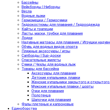
Бассейны
Вейкборды I Ниборды
Вёсла
Водные лыжи
Гермомешки / Гермосумки
Гидрокостюмы для плавания / Гидроодежда
Кайты и трапеции
Ласты, маски, трубки для плавания
Лодки
Надувные матрасы для плавания / Игрушки надув
Обувь для водных видов спорта
Пляжные аксессуары / игры
Сапборды I Sup-доски
Спасательные жилеты
Сумки / Чехлы для водных лыж
Товары для бассейна
Аксессуары для плавания
Детские купальники, плавки
Женские купальники закрытого и открытого
Мужские купальные плавки / шорты
Очки для плавания
Полотенца
Шапочки для плавания
Фалы плетеные и капроновые
Единоборства