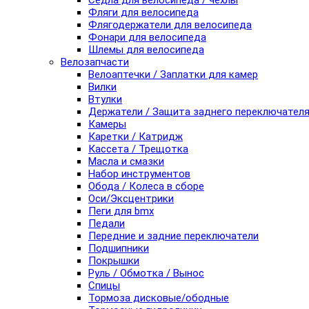
Седла для велосипеда / чехлы
Фляги для велосипеда
Флягодержатели для велосипеда
Фонари для велосипеда
Шлемы для велосипеда
Велозапчасти
Велоаптечки / Заплатки для камер
Вилки
Втулки
Держатели / Защита заднего переключател
Камеры
Каретки / Катридж
Кассета / Трещотка
Масла и смазки
Набор инструментов
Обода / Колеса в сборе
Оси/Эксцентрики
Пеги для bmx
Педали
Передние и задние переключатели
Подшипники
Покрышки
Руль / Обмотка / Вынос
Спицы
Тормоза дисковые/ободные