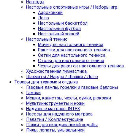
Награды
Настольные спортивные игры / Наборы игр
Аэрохоккей
Лото
Настольный баскетбол
Настольный футбол
Настольный хоккей
Настольный теннис
Мячи для настольного тенниса
Ракетки для настольного тенниса
Сетки для настольного тенниса
Столы для настольного тениса
Чехлы для ракеток настольного тенниса
Художественная гимнастика
Шахматы / Нарды / Шашки / Лото
Товары для туризма и отдыха
Газовые лампы, горелки и газовые баллоны
Гамаки
Мешки, канистры, чехлы, сумки, рюкзаки
Мультиинструменты и ножи
Надувные матрасы INTEX
Насосы для надувного матраса
Палатки / Комплектующие
Палки для скандинавской ходьбы
Пилы, лопаты, умывальники