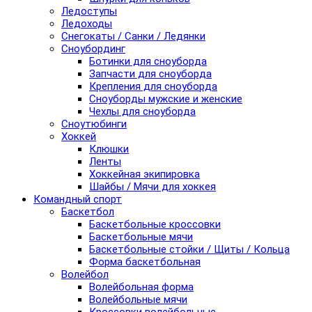
Ледоступы
Ледоходы
Снегокаты / Санки / Ледянки
Сноубординг
Ботинки для сноуборда
Запчасти для сноуборда
Крепления для сноуборда
Сноуборды мужские и женские
Чехлы для сноуборда
Сноутюбинги
Хоккей
Клюшки
Ленты
Хоккейная экипировка
Шайбы / Мячи для хоккея
Командный спорт
Баскетбол
Баскетбольные кроссовки
Баскетбольные мячи
Баскетбольные стойки / Щиты / Кольца
Форма баскетбольная
Волейбол
Волейбольная форма
Волейбольные мячи