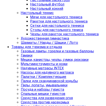
Настольный баскетбол
Настольный футбол
Настольный хоккей
Настольный теннис
Мячи для настольного тенниса
Ракетки для настольного тенниса
Сетки для настольного тенниса
Столы для настольного тениса
Чехлы для ракеток настольного тенниса
Художественная гимнастика
Шахматы / Нарды / Шашки / Лото
Товары для туризма и отдыха
Газовые лампы, горелки и газовые баллоны
Гамаки
Мешки, канистры, чехлы, сумки, рюкзаки
Мультиинструменты и ножи
Надувные матрасы INTEX
Насосы для надувного матраса
Палатки / Комплектующие
Палки для скандинавской ходьбы
Пилы, лопаты, умывальники
Посуда и наборы туриста
Спальные мешки туристов
Средства для разведения огня
Средства против насекомых