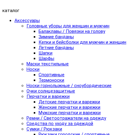
каталог
Аксессуары
Головные уборы для женщин и мужчин
Балаклавы / Повязки на голову
Зимние банданы
Кепки и бейсболки для мужчин и женщин
Летние банданы
Шапки
Шарфы
Маски текстильные
Носки
Спортивные
Термоноски
Носки горнолыжные / сноубордические
Очки солнцезащитные
Перчатки и варежки
Детские перчатки и варежки
Женские перчатки и варежки
Мужские перчатки и варежки
Ремни / Светоотражатели на одежду
Средства по уходу за одеждой
Сумки / Рюкзаки
Рюкзаки городские / спортивные