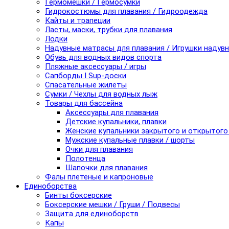
Гермомешки / Гермосумки
Гидрокостюмы для плавания / Гидроодежда
Кайты и трапеции
Ласты, маски, трубки для плавания
Лодки
Надувные матрасы для плавания / Игрушки надув
Обувь для водных видов спорта
Пляжные аксессуары / игры
Сапборды I Sup-доски
Спасательные жилеты
Сумки / Чехлы для водных лыж
Товары для бассейна
Аксессуары для плавания
Детские купальники, плавки
Женские купальники закрытого и открытого
Мужские купальные плавки / шорты
Очки для плавания
Полотенца
Шапочки для плавания
Фалы плетеные и капроновые
Единоборства
Бинты боксерские
Боксерские мешки / Груши / Подвесы
Защита для единоборств
Капы