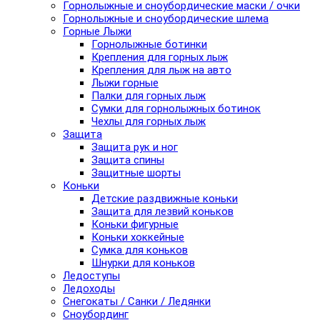
Горнолыжные и сноубордические маски / очки
Горнолыжные и сноубордические шлема
Горные Лыжи
Горнолыжные ботинки
Крепления для горных лыж
Крепления для лыж на авто
Лыжи горные
Палки для горных лыж
Сумки для горнолыжных ботинок
Чехлы для горных лыж
Защита
Защита рук и ног
Защита спины
Защитные шорты
Коньки
Детские раздвижные коньки
Защита для лезвий коньков
Коньки фигурные
Коньки хоккейные
Сумка для коньков
Шнурки для коньков
Ледоступы
Ледоходы
Снегокаты / Санки / Ледянки
Сноубординг