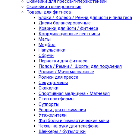
Скамейки для пресса/гиперэкстензии
Скамейки тренировочные
Товары для фитнеса
Блоки / Колесо / Ремни для йоги и пилатеса
Диски балансировачные
Коврики для йоги / фитнеса
Координационные лестницы
Маты
Медбол
Напульсники
Обручи
Перчатки для фитнеса
Пояса / Ремни / Шорты для похудения
Ролики / Мячи массажные
Ролики для пресса
Секундомеры
Скакалки
Спортивная медицина / Магнезия
Степ платформы
Суппорты
Упоры для отжимания
Утяжелители
Фитболы и гимнастические мячи
Чехлы на руку для телефона
Шейкеры / бутылочки