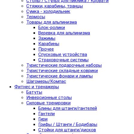
Столы / Стулья для пикника / Кровати
Стяжки, карабины, транцы
Сумка - холодильник
Термосы
Товары для альпинизма
Блок-ролики
Веревка для альпинизма
Зажимы
Карабины
Прочее
Спусковые устройства
Страховочные системы
Туристические подарочные наборы
Туристические складные коврики
Туристические фонари и лампы
Шагомеры/Компас
Фитнес и тренажеры
Батуты
Инверсионные столы
Силовые тренировки
Блины для штанги/гантелей
Гантели
Гири
Грифы / Штанги / Бодибары
Стойки для штанги/дисков