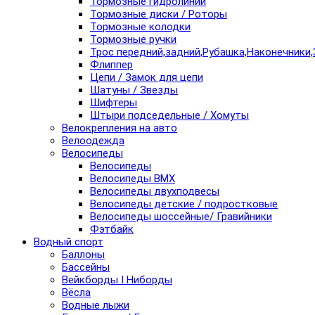
Тормозные гидролинии
Тормозные диски / Роторы
Тормозные колодки
Тормозные ручки
Трос передний,задний,Рубашка,Наконечники,
Флиппер
Цепи / Замок для цепи
Шатуны / Звезды
Шифтеры
Штыри подседельные / Хомуты
Велокрепления на авто
Велоодежда
Велосипеды
Велосипеды
Велосипеды BMX
Велосипеды двухподвесы
Велосипеды детские / подростковые
Велосипеды шоссейные/ Гравийники
Фэтбайк
Водный спорт
Баллоны
Бассейны
Вейкборды I Ниборды
Вёсла
Водные лыжи