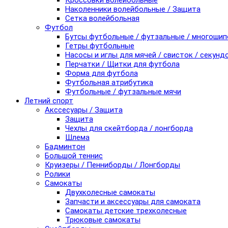
Кроссовки волейбольные
Наколенники волейбольные / Защита
Сетка волейбольная
Футбол
Бутсы футбольные / футзальные / многоши
Гетры футбольные
Насосы и иглы для мячей / свисток / секунд
Перчатки / Щитки для футбола
Форма для футбола
Футбольная атрибутика
Футбольные / футзальные мячи
Летний спорт
Акссесуары / Защита
Защита
Чехлы для скейтборда / лонгборда
Шлема
Бадминтон
Большой теннис
Круизеры / Пенниборды / Лонгборды
Ролики
Самокаты
Двухколесные самокаты
Запчасти и аксессуары для самоката
Самокаты детские трехколесные
Трюковые самокаты