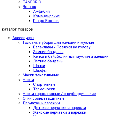
TANDORIO
Восток
Амфибия
Командирские
Ретро Восток
каталог товаров
Аксессуары
Головные уборы для женщин и мужчин
Балаклавы / Повязки на голову
Зимние банданы
Кепки и бейсболки для мужчин и женщин
Летние банданы
Шапки
Шарфы
Маски текстильные
Носки
Спортивные
Термоноски
Носки горнолыжные / сноубордические
Очки солнцезащитные
Перчатки и варежки
Детские перчатки и варежки
Женские перчатки и варежки