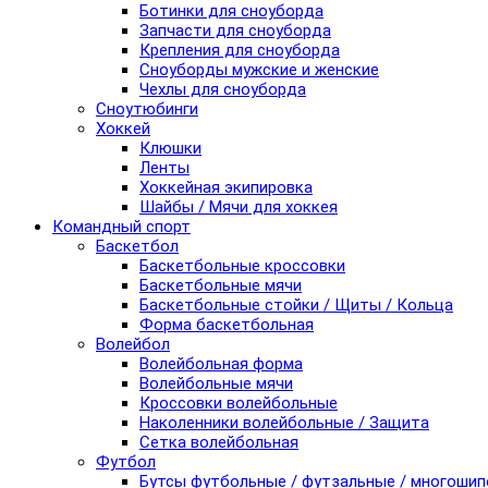
Ботинки для сноуборда
Запчасти для сноуборда
Крепления для сноуборда
Сноуборды мужские и женские
Чехлы для сноуборда
Сноутюбинги
Хоккей
Клюшки
Ленты
Хоккейная экипировка
Шайбы / Мячи для хоккея
Командный спорт
Баскетбол
Баскетбольные кроссовки
Баскетбольные мячи
Баскетбольные стойки / Щиты / Кольца
Форма баскетбольная
Волейбол
Волейбольная форма
Волейбольные мячи
Кроссовки волейбольные
Наколенники волейбольные / Защита
Сетка волейбольная
Футбол
Бутсы футбольные / футзальные / многоши