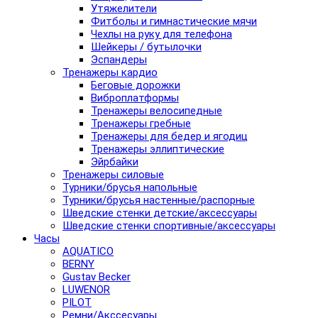
Утяжелители
Фитболы и гимнастические мячи
Чехлы на руку для телефона
Шейкеры / бутылочки
Эспандеры
Тренажеры кардио
Беговые дорожки
Виброплатформы
Тренажеры велосипедные
Тренажеры гребные
Тренажеры для бедер и ягодиц
Тренажеры эллиптические
Эйрбайки
Тренажеры силовые
Турники/брусья напольные
Турники/брусья настенные/распорные
Шведские стенки детские/аксессуары
Шведские стенки спортивные/аксессуары
Часы
AQUATICO
BERNY
Gustav Becker
LUWENOR
PILOT
Pемни/Акссесуары