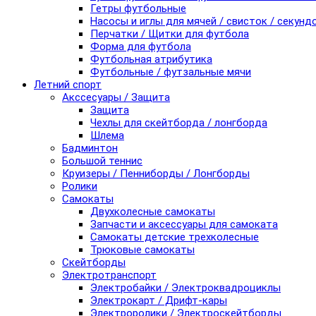
Гетры футбольные
Насосы и иглы для мячей / свисток / секунд
Перчатки / Щитки для футбола
Форма для футбола
Футбольная атрибутика
Футбольные / футзальные мячи
Летний спорт
Акссесуары / Защита
Защита
Чехлы для скейтборда / лонгборда
Шлема
Бадминтон
Большой теннис
Круизеры / Пенниборды / Лонгборды
Ролики
Самокаты
Двухколесные самокаты
Запчасти и аксессуары для самоката
Самокаты детские трехколесные
Трюковые самокаты
Скейтборды
Электротранспорт
Электробайки / Электроквадроциклы
Электрокарт / Дрифт-кары
Электроролики / Электроскейтборды