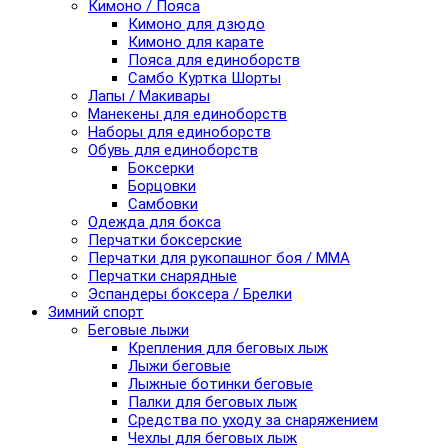
Кимоно / Пояса
Кимоно для дзюдо
Кимоно для карате
Пояса для единоборств
Самбо Куртка Шорты
Лапы / Макивары
Манекены для единоборств
Наборы для единоборств
Обувь для единоборств
Боксерки
Борцовки
Самбовки
Одежда для бокса
Перчатки боксерские
Перчатки для рукопашног боя / ММА
Перчатки снарядные
Эспандеры боксера / Брелки
Зимний спорт
Беговые лыжи
Крепления для беговых лыж
Лыжи беговые
Лыжные ботинки беговые
Палки для беговых лыж
Средства по уходу за снаряжением
Чехлы для беговых лыж