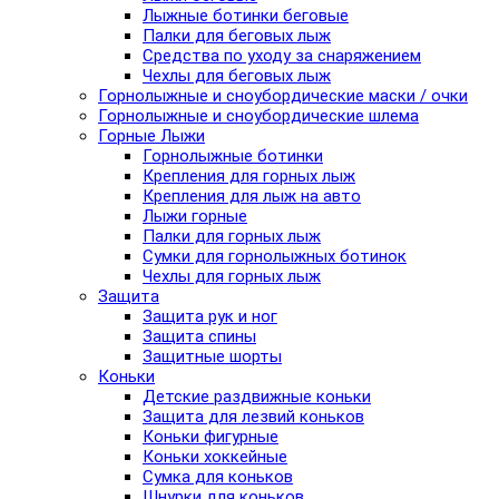
Лыжные ботинки беговые
Палки для беговых лыж
Средства по уходу за снаряжением
Чехлы для беговых лыж
Горнолыжные и сноубордические маски / очки
Горнолыжные и сноубордические шлема
Горные Лыжи
Горнолыжные ботинки
Крепления для горных лыж
Крепления для лыж на авто
Лыжи горные
Палки для горных лыж
Сумки для горнолыжных ботинок
Чехлы для горных лыж
Защита
Защита рук и ног
Защита спины
Защитные шорты
Коньки
Детские раздвижные коньки
Защита для лезвий коньков
Коньки фигурные
Коньки хоккейные
Сумка для коньков
Шнурки для коньков