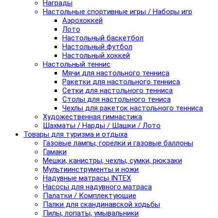
Награды
Настольные спортивные игры / Наборы игр
Аэрохоккей
Лото
Настольный баскетбол
Настольный футбол
Настольный хоккей
Настольный теннис
Мячи для настольного тенниса
Ракетки для настольного тенниса
Сетки для настольного тенниса
Столы для настольного тениса
Чехлы для ракеток настольного тенниса
Художественная гимнастика
Шахматы / Нарды / Шашки / Лото
Товары для туризма и отдыха
Газовые лампы, горелки и газовые баллоны
Гамаки
Мешки, канистры, чехлы, сумки, рюкзаки
Мультиинструменты и ножи
Надувные матрасы INTEX
Насосы для надувного матраса
Палатки / Комплектующие
Палки для скандинавской ходьбы
Пилы, лопаты, умывальники