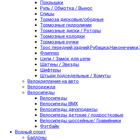
Покрышки
Руль / Обмотка / Вынос
Спицы
Тормоза дисковые/ободные
Тормозные гидролинии
Тормозные диски / Роторы
Тормозные колодки
Тормозные ручки
Трос передний,задний,Рубашка,Наконечники,
Флиппер
Цепи / Замок для цепи
Шатуны / Звезды
Шифтеры
Штыри подседельные / Хомуты
Велокрепления на авто
Велоодежда
Велосипеды
Велосипеды
Велосипеды BMX
Велосипеды двухподвесы
Велосипеды детские / подростковые
Велосипеды шоссейные/ Гравийники
Фэтбайк
Водный спорт
Баллоны