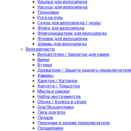
Крылья для велосипеда
Насосы для велосипеда
Подножки
Рога на руль
Седла для велосипеда / чехлы
Фляги для велосипеда
Флягодержатели для велосипеда
Фонари для велосипеда
Шлемы для велосипеда
Велозапчасти
Велоаптечки / Заплатки для камер
Вилки
Втулки
Держатели / Защита заднего переключател
Камеры
Каретки / Катридж
Кассета / Трещотка
Масла и смазки
Набор инструментов
Обода / Колеса в сборе
Оси/Эксцентрики
Пеги для bmx
Педали
Передние и задние переключатели
Подшипники