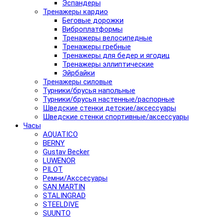
Эспандеры
Тренажеры кардио
Беговые дорожки
Виброплатформы
Тренажеры велосипедные
Тренажеры гребные
Тренажеры для бедер и ягодиц
Тренажеры эллиптические
Эйрбайки
Тренажеры силовые
Турники/брусья напольные
Турники/брусья настенные/распорные
Шведские стенки детские/аксессуары
Шведские стенки спортивные/аксессуары
Часы
AQUATICO
BERNY
Gustav Becker
LUWENOR
PILOT
Pемни/Акссесуары
SAN MARTIN
STALINGRAD
STEELDIVE
SUUNTO