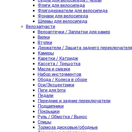
Седла для велосипеда / чехлы
Фляги для велосипеда
Флягодержатели для велосипеда
Фонари для велосипеда
Шлемы для велосипеда
Велозапчасти
Велоаптечки / Заплатки для камер
Вилки
Втулки
Держатели / Защита заднего переключател
Камеры
Каретки / Катридж
Кассета / Трещотка
Масла и смазки
Набор инструментов
Обода / Колеса в сборе
Оси/Эксцентрики
Пеги для bmx
Педали
Передние и задние переключатели
Подшипники
Покрышки
Руль / Обмотка / Вынос
Спицы
Тормоза дисковые/ободные