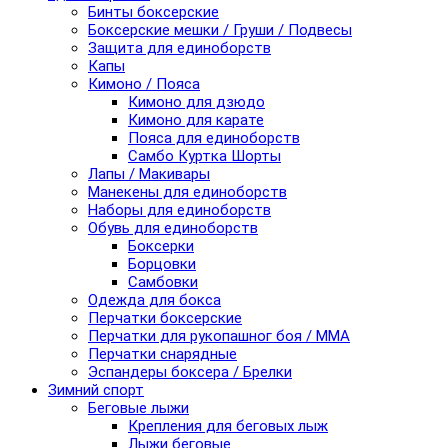
Бинты боксерские
Боксерские мешки / Груши / Подвесы
Защита для единоборств
Капы
Кимоно / Пояса
Кимоно для дзюдо
Кимоно для карате
Пояса для единоборств
Самбо Куртка Шорты
Лапы / Макивары
Манекены для единоборств
Наборы для единоборств
Обувь для единоборств
Боксерки
Борцовки
Самбовки
Одежда для бокса
Перчатки боксерские
Перчатки для рукопашног боя / ММА
Перчатки снарядные
Эспандеры боксера / Брелки
Зимний спорт
Беговые лыжи
Крепления для беговых лыж
Лыжи беговые