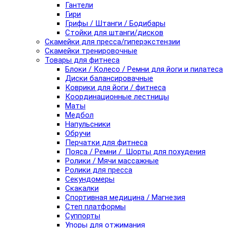
Гантели
Гири
Грифы / Штанги / Бодибары
Стойки для штанги/дисков
Скамейки для пресса/гиперэкстензии
Скамейки тренировочные
Товары для фитнеса
Блоки / Колесо / Ремни для йоги и пилатеса
Диски балансировачные
Коврики для йоги / фитнеса
Координационные лестницы
Маты
Медбол
Напульсники
Обручи
Перчатки для фитнеса
Пояса / Ремни / Шорты для похудения
Ролики / Мячи массажные
Ролики для пресса
Секундомеры
Скакалки
Спортивная медицина / Магнезия
Степ платформы
Суппорты
Упоры для отжимания