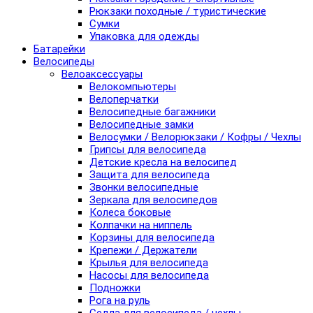
Рюкзаки походные / туристические
Сумки
Упаковка для одежды
Батарейки
Велосипеды
Велоаксессуары
Велокомпьютеры
Велоперчатки
Велосипедные багажники
Велосипедные замки
Велосумки / Велорюкзаки / Кофры / Чехлы
Грипсы для велосипеда
Детские кресла на велосипед
Защита для велосипеда
Звонки велосипедные
Зеркала для велосипедов
Колеса боковые
Колпачки на ниппель
Корзины для велосипеда
Крепежи / Держатели
Крылья для велосипеда
Насосы для велосипеда
Подножки
Рога на руль