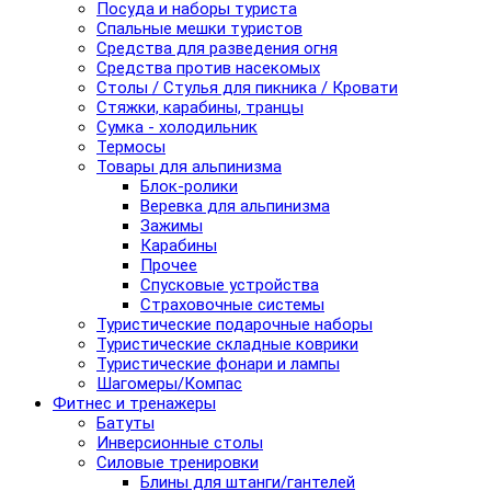
Посуда и наборы туриста
Спальные мешки туристов
Средства для разведения огня
Средства против насекомых
Столы / Стулья для пикника / Кровати
Стяжки, карабины, транцы
Сумка - холодильник
Термосы
Товары для альпинизма
Блок-ролики
Веревка для альпинизма
Зажимы
Карабины
Прочее
Спусковые устройства
Страховочные системы
Туристические подарочные наборы
Туристические складные коврики
Туристические фонари и лампы
Шагомеры/Компас
Фитнес и тренажеры
Батуты
Инверсионные столы
Силовые тренировки
Блины для штанги/гантелей