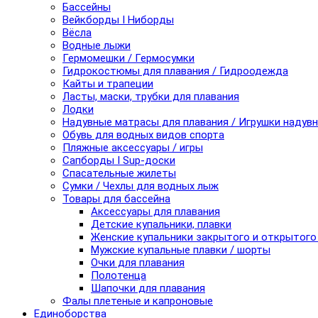
Бассейны
Вейкборды I Ниборды
Вёсла
Водные лыжи
Гермомешки / Гермосумки
Гидрокостюмы для плавания / Гидроодежда
Кайты и трапеции
Ласты, маски, трубки для плавания
Лодки
Надувные матрасы для плавания / Игрушки надув
Обувь для водных видов спорта
Пляжные аксессуары / игры
Сапборды I Sup-доски
Спасательные жилеты
Сумки / Чехлы для водных лыж
Товары для бассейна
Аксессуары для плавания
Детские купальники, плавки
Женские купальники закрытого и открытого
Мужские купальные плавки / шорты
Очки для плавания
Полотенца
Шапочки для плавания
Фалы плетеные и капроновые
Единоборства