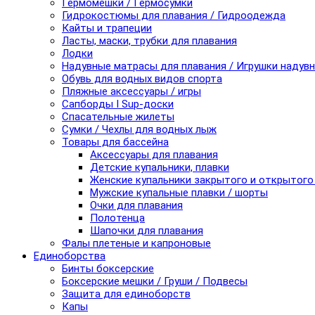
Гермомешки / Гермосумки
Гидрокостюмы для плавания / Гидроодежда
Кайты и трапеции
Ласты, маски, трубки для плавания
Лодки
Надувные матрасы для плавания / Игрушки надув
Обувь для водных видов спорта
Пляжные аксессуары / игры
Сапборды I Sup-доски
Спасательные жилеты
Сумки / Чехлы для водных лыж
Товары для бассейна
Аксессуары для плавания
Детские купальники, плавки
Женские купальники закрытого и открытого
Мужские купальные плавки / шорты
Очки для плавания
Полотенца
Шапочки для плавания
Фалы плетеные и капроновые
Единоборства
Бинты боксерские
Боксерские мешки / Груши / Подвесы
Защита для единоборств
Капы