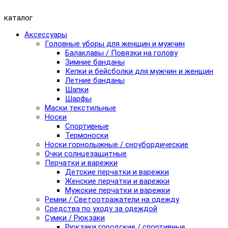
каталог
Аксессуары
Головные уборы для женщин и мужчин
Балаклавы / Повязки на голову
Зимние банданы
Кепки и бейсболки для мужчин и женщин
Летние банданы
Шапки
Шарфы
Маски текстильные
Носки
Спортивные
Термоноски
Носки горнолыжные / сноубордические
Очки солнцезащитные
Перчатки и варежки
Детские перчатки и варежки
Женские перчатки и варежки
Мужские перчатки и варежки
Ремни / Светоотражатели на одежду
Средства по уходу за одеждой
Сумки / Рюкзаки
Рюкзаки городские / спортивные