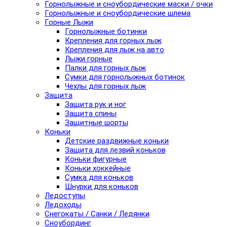
Горнолыжные и сноубордические маски / очки
Горнолыжные и сноубордические шлема
Горные Лыжи
Горнолыжные ботинки
Крепления для горных лыж
Крепления для лыж на авто
Лыжи горные
Палки для горных лыж
Сумки для горнолыжных ботинок
Чехлы для горных лыж
Защита
Защита рук и ног
Защита спины
Защитные шорты
Коньки
Детские раздвижные коньки
Защита для лезвий коньков
Коньки фигурные
Коньки хоккейные
Сумка для коньков
Шнурки для коньков
Ледоступы
Ледоходы
Снегокаты / Санки / Ледянки
Сноубординг