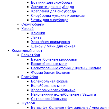
Ботинки для сноуборда
Запчасти для сноуборда
Крепления для сноуборда
Сноуборды мужские и женские
Чехлы для сноуборда
Сноутюбинги
Хоккей
Клюшки
Ленты
Хоккейная экипировка
Шайбы / Мячи для хоккея
Командный спорт
Баскетбол
Баскетбольные кроссовки
Баскетбольные мячи
Баскетбольные стойки / Щиты / Кольца
Форма баскетбольная
Волейбол
Волейбольная форма
Волейбольные мячи
Кроссовки волейбольные
Наколенники волейбольные / Защита
Сетка волейбольная
Футбол
Бутсы футбольные / футзальные / многоши