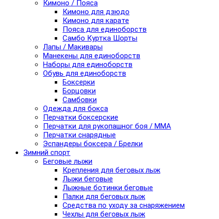
Кимоно / Пояса
Кимоно для дзюдо
Кимоно для карате
Пояса для единоборств
Самбо Куртка Шорты
Лапы / Макивары
Манекены для единоборств
Наборы для единоборств
Обувь для единоборств
Боксерки
Борцовки
Самбовки
Одежда для бокса
Перчатки боксерские
Перчатки для рукопашног боя / ММА
Перчатки снарядные
Эспандеры боксера / Брелки
Зимний спорт
Беговые лыжи
Крепления для беговых лыж
Лыжи беговые
Лыжные ботинки беговые
Палки для беговых лыж
Средства по уходу за снаряжением
Чехлы для беговых лыж