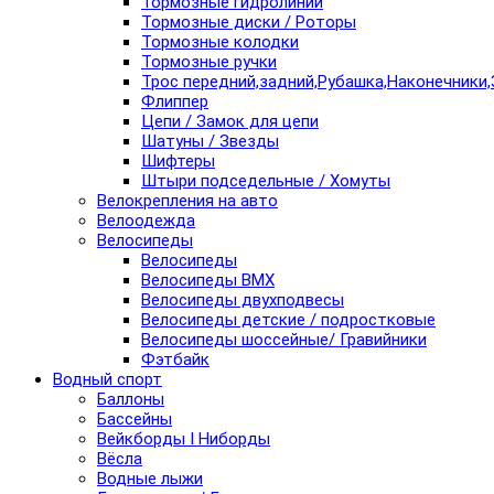
Тормозные гидролинии
Тормозные диски / Роторы
Тормозные колодки
Тормозные ручки
Трос передний,задний,Рубашка,Наконечники,
Флиппер
Цепи / Замок для цепи
Шатуны / Звезды
Шифтеры
Штыри подседельные / Хомуты
Велокрепления на авто
Велоодежда
Велосипеды
Велосипеды
Велосипеды BMX
Велосипеды двухподвесы
Велосипеды детские / подростковые
Велосипеды шоссейные/ Гравийники
Фэтбайк
Водный спорт
Баллоны
Бассейны
Вейкборды I Ниборды
Вёсла
Водные лыжи