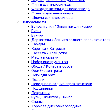
Седла для велосипеда / чехлы
Фляги для велосипеда
Флягодержатели для велосипеда
Фонари для велосипеда
Шлемы для велосипеда
Велозапчасти
Велоаптечки / Заплатки для камер
Вилки
Втулки
Держатели / Защита заднего переключател
Камеры
Каретки / Катридж
Кассета / Трещотка
Масла и смазки
Набор инструментов
Обода / Колеса в сборе
Оси/Эксцентрики
Пеги для bmx
Педали
Передние и задние переключатели
Подшипники
Покрышки
Руль / Обмотка / Вынос
Спицы
Тормоза дисковые/ободные