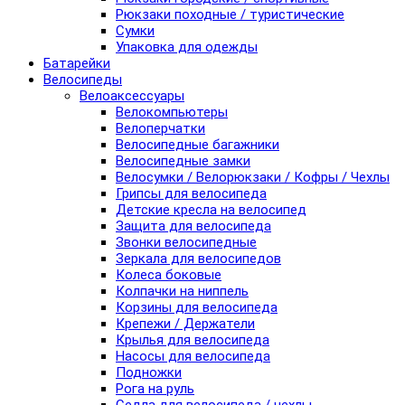
Рюкзаки походные / туристические
Сумки
Упаковка для одежды
Батарейки
Велосипеды
Велоаксессуары
Велокомпьютеры
Велоперчатки
Велосипедные багажники
Велосипедные замки
Велосумки / Велорюкзаки / Кофры / Чехлы
Грипсы для велосипеда
Детские кресла на велосипед
Защита для велосипеда
Звонки велосипедные
Зеркала для велосипедов
Колеса боковые
Колпачки на ниппель
Корзины для велосипеда
Крепежи / Держатели
Крылья для велосипеда
Насосы для велосипеда
Подножки
Рога на руль