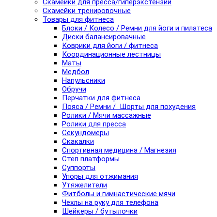
Скамейки для пресса/гиперэкстензии
Скамейки тренировочные
Товары для фитнеса
Блоки / Колесо / Ремни для йоги и пилатеса
Диски балансировачные
Коврики для йоги / фитнеса
Координационные лестницы
Маты
Медбол
Напульсники
Обручи
Перчатки для фитнеса
Пояса / Ремни / Шорты для похудения
Ролики / Мячи массажные
Ролики для пресса
Секундомеры
Скакалки
Спортивная медицина / Магнезия
Степ платформы
Суппорты
Упоры для отжимания
Утяжелители
Фитболы и гимнастические мячи
Чехлы на руку для телефона
Шейкеры / бутылочки