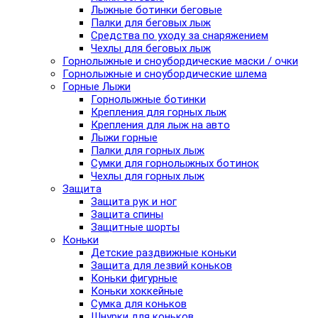
Лыжные ботинки беговые
Палки для беговых лыж
Средства по уходу за снаряжением
Чехлы для беговых лыж
Горнолыжные и сноубордические маски / очки
Горнолыжные и сноубордические шлема
Горные Лыжи
Горнолыжные ботинки
Крепления для горных лыж
Крепления для лыж на авто
Лыжи горные
Палки для горных лыж
Сумки для горнолыжных ботинок
Чехлы для горных лыж
Защита
Защита рук и ног
Защита спины
Защитные шорты
Коньки
Детские раздвижные коньки
Защита для лезвий коньков
Коньки фигурные
Коньки хоккейные
Сумка для коньков
Шнурки для коньков