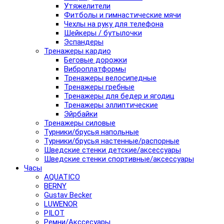
Утяжелители
Фитболы и гимнастические мячи
Чехлы на руку для телефона
Шейкеры / бутылочки
Эспандеры
Тренажеры кардио
Беговые дорожки
Виброплатформы
Тренажеры велосипедные
Тренажеры гребные
Тренажеры для бедер и ягодиц
Тренажеры эллиптические
Эйрбайки
Тренажеры силовые
Турники/брусья напольные
Турники/брусья настенные/распорные
Шведские стенки детские/аксессуары
Шведские стенки спортивные/аксессуары
Часы
AQUATICO
BERNY
Gustav Becker
LUWENOR
PILOT
Pемни/Акссесуары