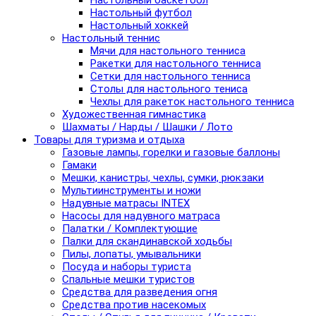
Настольный баскетбол
Настольный футбол
Настольный хоккей
Настольный теннис
Мячи для настольного тенниса
Ракетки для настольного тенниса
Сетки для настольного тенниса
Столы для настольного тениса
Чехлы для ракеток настольного тенниса
Художественная гимнастика
Шахматы / Нарды / Шашки / Лото
Товары для туризма и отдыха
Газовые лампы, горелки и газовые баллоны
Гамаки
Мешки, канистры, чехлы, сумки, рюкзаки
Мультиинструменты и ножи
Надувные матрасы INTEX
Насосы для надувного матраса
Палатки / Комплектующие
Палки для скандинавской ходьбы
Пилы, лопаты, умывальники
Посуда и наборы туриста
Спальные мешки туристов
Средства для разведения огня
Средства против насекомых