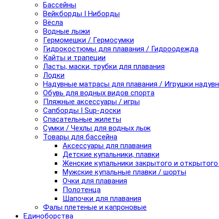
Бассейны
Вейкборды I Ниборды
Вёсла
Водные лыжи
Гермомешки / Гермосумки
Гидрокостюмы для плавания / Гидроодежда
Кайты и трапеции
Ласты, маски, трубки для плавания
Лодки
Надувные матрасы для плавания / Игрушки надув
Обувь для водных видов спорта
Пляжные аксессуары / игры
Сапборды I Sup-доски
Спасательные жилеты
Сумки / Чехлы для водных лыж
Товары для бассейна
Аксессуары для плавания
Детские купальники, плавки
Женские купальники закрытого и открытого
Мужские купальные плавки / шорты
Очки для плавания
Полотенца
Шапочки для плавания
Фалы плетеные и капроновые
Единоборства