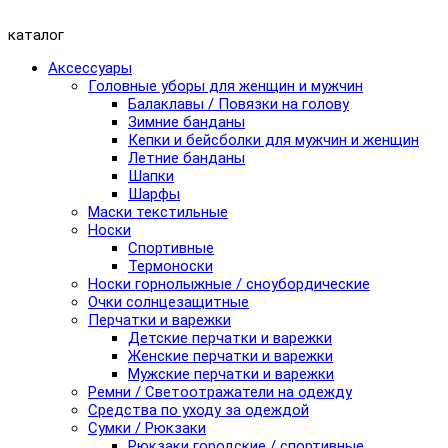
каталог
Аксессуары
Головные уборы для женщин и мужчин
Балаклавы / Повязки на голову
Зимние банданы
Кепки и бейсболки для мужчин и женщин
Летние банданы
Шапки
Шарфы
Маски текстильные
Носки
Спортивные
Термоноски
Носки горнолыжные / сноубордические
Очки солнцезащитные
Перчатки и варежки
Детские перчатки и варежки
Женские перчатки и варежки
Мужские перчатки и варежки
Ремни / Светоотражатели на одежду
Средства по уходу за одеждой
Сумки / Рюкзаки
Рюкзаки городские / спортивные