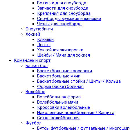
Ботинки для сноуборда
Запчасти для сноуборда
Крепления для сноуборда
Сноуборды мужские и женские
Чехлы для сноуборда
Сноутюбинги
Хоккей
Клюшки
Ленты
Хоккейная экипировка
Шайбы / Мячи для хоккея
Командный спорт
Баскетбол
Баскетбольные кроссовки
Баскетбольные мячи
Баскетбольные стойки / Щиты / Кольца
Форма баскетбольная
Волейбол
Волейбольная форма
Волейбольные мячи
Кроссовки волейбольные
Наколенники волейбольные / Защита
Сетка волейбольная
Футбол
Бутсы футбольные / футзальные / многоши