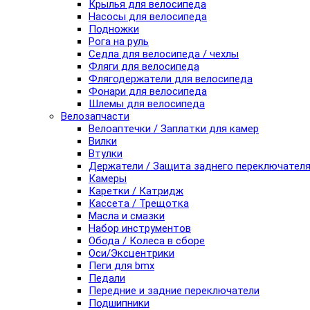
Крылья для велосипеда
Насосы для велосипеда
Подножки
Рога на руль
Седла для велосипеда / чехлы
Фляги для велосипеда
Флягодержатели для велосипеда
Фонари для велосипеда
Шлемы для велосипеда
Велозапчасти
Велоаптечки / Заплатки для камер
Вилки
Втулки
Держатели / Защита заднего переключател
Камеры
Каретки / Катридж
Кассета / Трещотка
Масла и смазки
Набор инструментов
Обода / Колеса в сборе
Оси/Эксцентрики
Пеги для bmx
Педали
Передние и задние переключатели
Подшипники