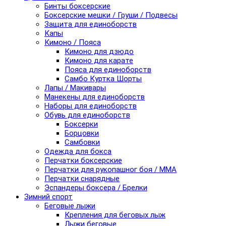
Бинты боксерские
Боксерские мешки / Груши / Подвесы
Защита для единоборств
Капы
Кимоно / Пояса
Кимоно для дзюдо
Кимоно для карате
Пояса для единоборств
Самбо Куртка Шорты
Лапы / Макивары
Манекены для единоборств
Наборы для единоборств
Обувь для единоборств
Боксерки
Борцовки
Самбовки
Одежда для бокса
Перчатки боксерские
Перчатки для рукопашног боя / ММА
Перчатки снарядные
Эспандеры боксера / Брелки
Зимний спорт
Беговые лыжи
Крепления для беговых лыж
Лыжи беговые