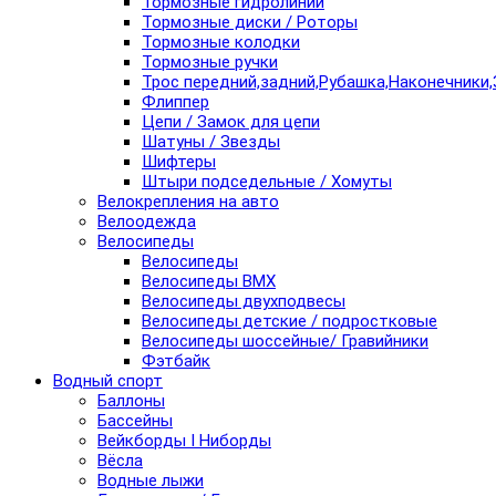
Тормозные гидролинии
Тормозные диски / Роторы
Тормозные колодки
Тормозные ручки
Трос передний,задний,Рубашка,Наконечники,
Флиппер
Цепи / Замок для цепи
Шатуны / Звезды
Шифтеры
Штыри подседельные / Хомуты
Велокрепления на авто
Велоодежда
Велосипеды
Велосипеды
Велосипеды BMX
Велосипеды двухподвесы
Велосипеды детские / подростковые
Велосипеды шоссейные/ Гравийники
Фэтбайк
Водный спорт
Баллоны
Бассейны
Вейкборды I Ниборды
Вёсла
Водные лыжи