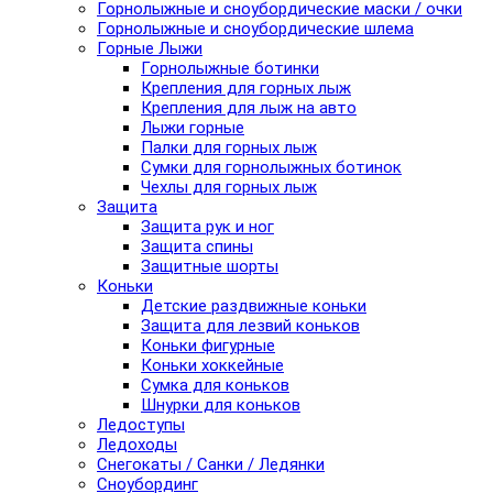
Горнолыжные и сноубордические маски / очки
Горнолыжные и сноубордические шлема
Горные Лыжи
Горнолыжные ботинки
Крепления для горных лыж
Крепления для лыж на авто
Лыжи горные
Палки для горных лыж
Сумки для горнолыжных ботинок
Чехлы для горных лыж
Защита
Защита рук и ног
Защита спины
Защитные шорты
Коньки
Детские раздвижные коньки
Защита для лезвий коньков
Коньки фигурные
Коньки хоккейные
Сумка для коньков
Шнурки для коньков
Ледоступы
Ледоходы
Снегокаты / Санки / Ледянки
Сноубординг