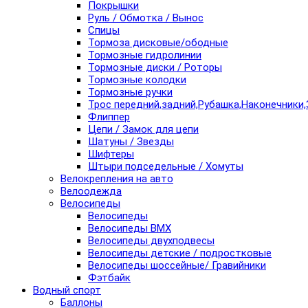
Покрышки
Руль / Обмотка / Вынос
Спицы
Тормоза дисковые/ободные
Тормозные гидролинии
Тормозные диски / Роторы
Тормозные колодки
Тормозные ручки
Трос передний,задний,Рубашка,Наконечники,
Флиппер
Цепи / Замок для цепи
Шатуны / Звезды
Шифтеры
Штыри подседельные / Хомуты
Велокрепления на авто
Велоодежда
Велосипеды
Велосипеды
Велосипеды BMX
Велосипеды двухподвесы
Велосипеды детские / подростковые
Велосипеды шоссейные/ Гравийники
Фэтбайк
Водный спорт
Баллоны