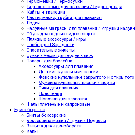
Гермомешки / Гермосумки
Гидрокостюмы для плавания / Гидроодежда
Кайты и трапеции
Ласты, маски, трубки для плавания
Лодки
Надувные матрасы для плавания / Игрушки надув
Обувь для водных видов спорта
Пляжные аксессуары / игры
Сапборды I Sup-доски
Спасательные жилеты
Сумки / Чехлы для водных лыж
Товары для бассейна
Аксессуары для плавания
Детские купальники, плавки
Женские купальники закрытого и открытого
Мужские купальные плавки / шорты
Очки для плавания
Полотенца
Шапочки для плавания
Фалы плетеные и капроновые
Единоборства
Бинты боксерские
Боксерские мешки / Груши / Подвесы
Защита для единоборств
Капы