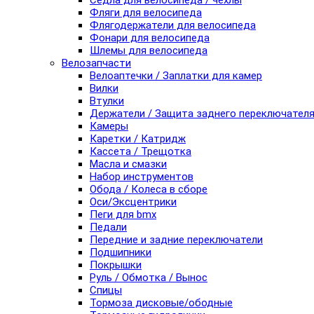
Седла для велосипеда / чехлы
Фляги для велосипеда
Флягодержатели для велосипеда
Фонари для велосипеда
Шлемы для велосипеда
Велозапчасти
Велоаптечки / Заплатки для камер
Вилки
Втулки
Держатели / Защита заднего переключател
Камеры
Каретки / Катридж
Кассета / Трещотка
Масла и смазки
Набор инструментов
Обода / Колеса в сборе
Оси/Эксцентрики
Пеги для bmx
Педали
Передние и задние переключатели
Подшипники
Покрышки
Руль / Обмотка / Вынос
Спицы
Тормоза дисковые/ободные