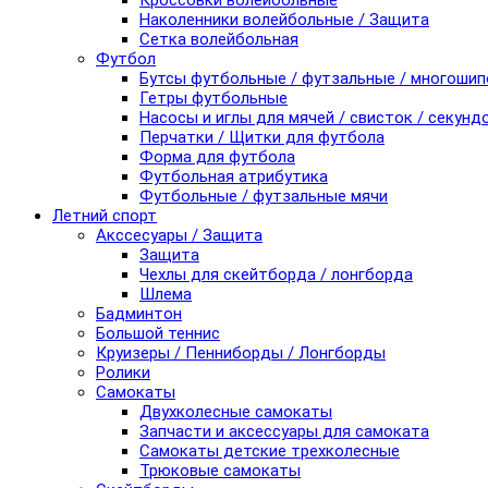
Кроссовки волейбольные
Наколенники волейбольные / Защита
Сетка волейбольная
Футбол
Бутсы футбольные / футзальные / многоши
Гетры футбольные
Насосы и иглы для мячей / свисток / секунд
Перчатки / Щитки для футбола
Форма для футбола
Футбольная атрибутика
Футбольные / футзальные мячи
Летний спорт
Акссесуары / Защита
Защита
Чехлы для скейтборда / лонгборда
Шлема
Бадминтон
Большой теннис
Круизеры / Пенниборды / Лонгборды
Ролики
Самокаты
Двухколесные самокаты
Запчасти и аксессуары для самоката
Самокаты детские трехколесные
Трюковые самокаты