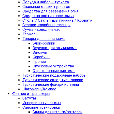
Посуда и наборы туриста
Спальные мешки туристов
Средства для разведения огня
Средства против насекомых
Столы / Стулья для пикника / Кровати
Стяжки, карабины, транцы
Сумка - холодильник
Термосы
Товары для альпинизма
Блок-ролики
Веревка для альпинизма
Зажимы
Карабины
Прочее
Спусковые устройства
Страховочные системы
Туристические подарочные наборы
Туристические складные коврики
Туристические фонари и лампы
Шагомеры/Компас
Фитнес и тренажеры
Батуты
Инверсионные столы
Силовые тренировки
Блины для штанги/гантелей