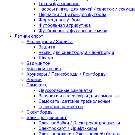
Гетры футбольные
Насосы и иглы для мячей / свисток / секунд
Перчатки / Щитки для футбола
Форма для футбола
Футбольная атрибутика
Футбольные / футзальные мячи
Летний спорт
Акссесуары / Защита
Защита
Чехлы для скейтборда / лонгборда
Шлема
Бадминтон
Большой теннис
Круизеры / Пенниборды / Лонгборды
Ролики
Самокаты
Двухколесные самокаты
Запчасти и аксессуары для самоката
Самокаты детские трехколесные
Трюковые самокаты
Скейтборды
Электротранспорт
Электробайки / Электроквадроциклы
Электрокарт / Дрифт-кары
Электроролики / Электроскейтборды