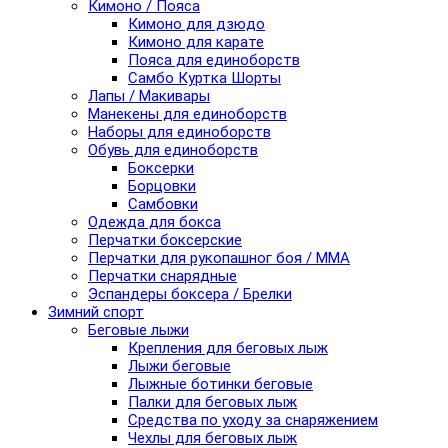
Кимоно / Пояса
Кимоно для дзюдо
Кимоно для карате
Пояса для единоборств
Самбо Куртка Шорты
Лапы / Макивары
Манекены для единоборств
Наборы для единоборств
Обувь для единоборств
Боксерки
Борцовки
Самбовки
Одежда для бокса
Перчатки боксерские
Перчатки для рукопашног боя / ММА
Перчатки снарядные
Эспандеры боксера / Брелки
Зимний спорт
Беговые лыжи
Крепления для беговых лыж
Лыжи беговые
Лыжные ботинки беговые
Палки для беговых лыж
Средства по уходу за снаряжением
Чехлы для беговых лыж