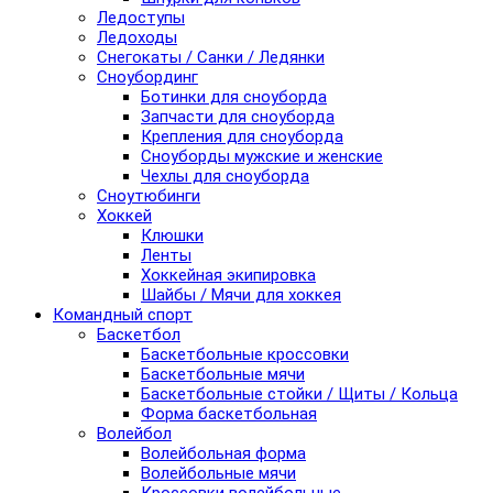
Ледоступы
Ледоходы
Снегокаты / Санки / Ледянки
Сноубординг
Ботинки для сноуборда
Запчасти для сноуборда
Крепления для сноуборда
Сноуборды мужские и женские
Чехлы для сноуборда
Сноутюбинги
Хоккей
Клюшки
Ленты
Хоккейная экипировка
Шайбы / Мячи для хоккея
Командный спорт
Баскетбол
Баскетбольные кроссовки
Баскетбольные мячи
Баскетбольные стойки / Щиты / Кольца
Форма баскетбольная
Волейбол
Волейбольная форма
Волейбольные мячи