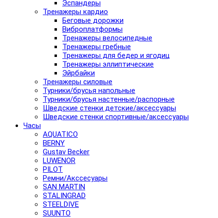
Эспандеры
Тренажеры кардио
Беговые дорожки
Виброплатформы
Тренажеры велосипедные
Тренажеры гребные
Тренажеры для бедер и ягодиц
Тренажеры эллиптические
Эйрбайки
Тренажеры силовые
Турники/брусья напольные
Турники/брусья настенные/распорные
Шведские стенки детские/аксессуары
Шведские стенки спортивные/аксессуары
Часы
AQUATICO
BERNY
Gustav Becker
LUWENOR
PILOT
Pемни/Акссесуары
SAN MARTIN
STALINGRAD
STEELDIVE
SUUNTO