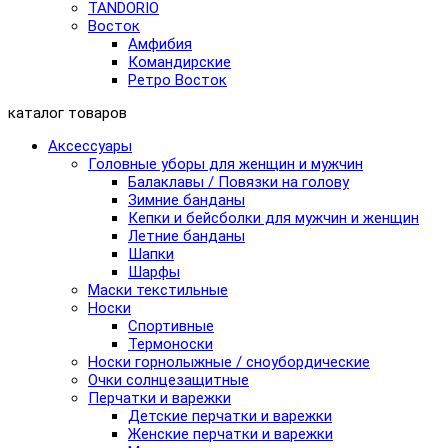
TANDORIO
Восток
Амфибия
Командирские
Ретро Восток
каталог товаров
Аксессуары
Головные уборы для женщин и мужчин
Балаклавы / Повязки на голову
Зимние банданы
Кепки и бейсболки для мужчин и женщин
Летние банданы
Шапки
Шарфы
Маски текстильные
Носки
Спортивные
Термоноски
Носки горнолыжные / сноубордические
Очки солнцезащитные
Перчатки и варежки
Детские перчатки и варежки
Женские перчатки и варежки