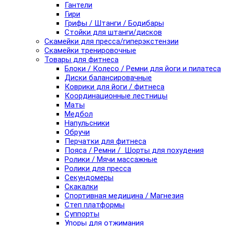
Гантели
Гири
Грифы / Штанги / Бодибары
Стойки для штанги/дисков
Скамейки для пресса/гиперэкстензии
Скамейки тренировочные
Товары для фитнеса
Блоки / Колесо / Ремни для йоги и пилатеса
Диски балансировачные
Коврики для йоги / фитнеса
Координационные лестницы
Маты
Медбол
Напульсники
Обручи
Перчатки для фитнеса
Пояса / Ремни / Шорты для похудения
Ролики / Мячи массажные
Ролики для пресса
Секундомеры
Скакалки
Спортивная медицина / Магнезия
Степ платформы
Суппорты
Упоры для отжимания