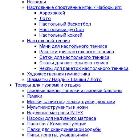
Награды
Настольные спортивные игры / Наборы игр
Аэрохоккей
Лото
Настольный баскетбол
Настольный футбол
Настольный хоккей
Настольный теннис
Мячи для настольного тенниса
Ракетки для настольного тенниса
Сетки для настольного тенниса
Столы для настольного тениса
Чехлы для ракеток настольного тенниса
Художественная гимнастика
Шахматы / Нарды / Шашки / Лото
Товары для туризма и отдыха
Газовые лампы, горелки и газовые баллоны
Гамаки
Мешки, канистры, чехлы, сумки, рюкзаки
Мультиинструменты и ножи
Надувные матрасы INTEX
Насосы для надувного матраса
Палатки / Комплектующие
Палки для скандинавской ходьбы
Пилы, лопаты, умывальники