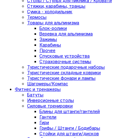
Столы / Стулья для пикника / Кровати
Стяжки, карабины, транцы
Сумка - холодильник
Термосы
Товары для альпинизма
Блок-ролики
Веревка для альпинизма
Зажимы
Карабины
Прочее
Спусковые устройства
Страховочные системы
Туристические подарочные наборы
Туристические складные коврики
Туристические фонари и лампы
Шагомеры/Компас
Фитнес и тренажеры
Батуты
Инверсионные столы
Силовые тренировки
Блины для штанги/гантелей
Гантели
Гири
Грифы / Штанги / Бодибары
Стойки для штанги/дисков