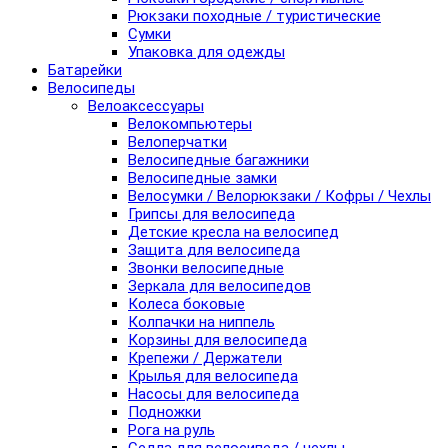
Рюкзаки походные / туристические
Сумки
Упаковка для одежды
Батарейки
Велосипеды
Велоаксессуары
Велокомпьютеры
Велоперчатки
Велосипедные багажники
Велосипедные замки
Велосумки / Велорюкзаки / Кофры / Чехлы
Грипсы для велосипеда
Детские кресла на велосипед
Защита для велосипеда
Звонки велосипедные
Зеркала для велосипедов
Колеса боковые
Колпачки на ниппель
Корзины для велосипеда
Крепежи / Держатели
Крылья для велосипеда
Насосы для велосипеда
Подножки
Рога на руль