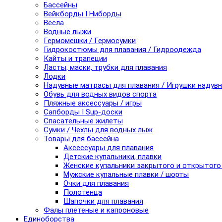
Бассейны
Вейкборды I Ниборды
Вёсла
Водные лыжи
Гермомешки / Гермосумки
Гидрокостюмы для плавания / Гидроодежда
Кайты и трапеции
Ласты, маски, трубки для плавания
Лодки
Надувные матрасы для плавания / Игрушки надув
Обувь для водных видов спорта
Пляжные аксессуары / игры
Сапборды I Sup-доски
Спасательные жилеты
Сумки / Чехлы для водных лыж
Товары для бассейна
Аксессуары для плавания
Детские купальники, плавки
Женские купальники закрытого и открытого
Мужские купальные плавки / шорты
Очки для плавания
Полотенца
Шапочки для плавания
Фалы плетеные и капроновые
Единоборства