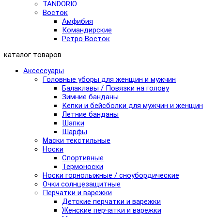
TANDORIO
Восток
Амфибия
Командирские
Ретро Восток
каталог товаров
Аксессуары
Головные уборы для женщин и мужчин
Балаклавы / Повязки на голову
Зимние банданы
Кепки и бейсболки для мужчин и женщин
Летние банданы
Шапки
Шарфы
Маски текстильные
Носки
Спортивные
Термоноски
Носки горнолыжные / сноубордические
Очки солнцезащитные
Перчатки и варежки
Детские перчатки и варежки
Женские перчатки и варежки