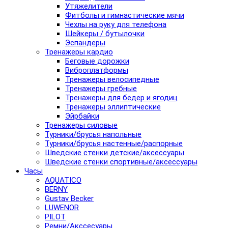
Утяжелители
Фитболы и гимнастические мячи
Чехлы на руку для телефона
Шейкеры / бутылочки
Эспандеры
Тренажеры кардио
Беговые дорожки
Виброплатформы
Тренажеры велосипедные
Тренажеры гребные
Тренажеры для бедер и ягодиц
Тренажеры эллиптические
Эйрбайки
Тренажеры силовые
Турники/брусья напольные
Турники/брусья настенные/распорные
Шведские стенки детские/аксессуары
Шведские стенки спортивные/аксессуары
Часы
AQUATICO
BERNY
Gustav Becker
LUWENOR
PILOT
Pемни/Акссесуары