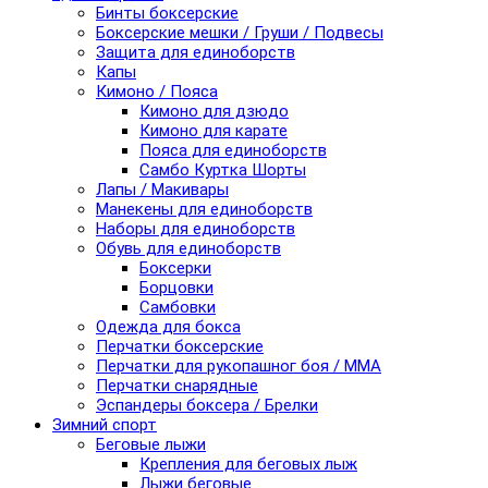
Бинты боксерские
Боксерские мешки / Груши / Подвесы
Защита для единоборств
Капы
Кимоно / Пояса
Кимоно для дзюдо
Кимоно для карате
Пояса для единоборств
Самбо Куртка Шорты
Лапы / Макивары
Манекены для единоборств
Наборы для единоборств
Обувь для единоборств
Боксерки
Борцовки
Самбовки
Одежда для бокса
Перчатки боксерские
Перчатки для рукопашног боя / ММА
Перчатки снарядные
Эспандеры боксера / Брелки
Зимний спорт
Беговые лыжи
Крепления для беговых лыж
Лыжи беговые