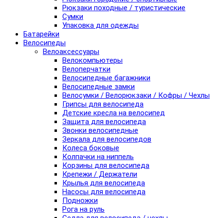
Рюкзаки походные / туристические
Сумки
Упаковка для одежды
Батарейки
Велосипеды
Велоаксессуары
Велокомпьютеры
Велоперчатки
Велосипедные багажники
Велосипедные замки
Велосумки / Велорюкзаки / Кофры / Чехлы
Грипсы для велосипеда
Детские кресла на велосипед
Защита для велосипеда
Звонки велосипедные
Зеркала для велосипедов
Колеса боковые
Колпачки на ниппель
Корзины для велосипеда
Крепежи / Держатели
Крылья для велосипеда
Насосы для велосипеда
Подножки
Рога на руль