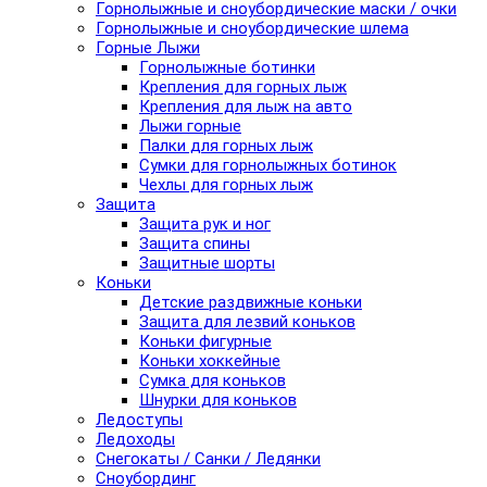
Горнолыжные и сноубордические маски / очки
Горнолыжные и сноубордические шлема
Горные Лыжи
Горнолыжные ботинки
Крепления для горных лыж
Крепления для лыж на авто
Лыжи горные
Палки для горных лыж
Сумки для горнолыжных ботинок
Чехлы для горных лыж
Защита
Защита рук и ног
Защита спины
Защитные шорты
Коньки
Детские раздвижные коньки
Защита для лезвий коньков
Коньки фигурные
Коньки хоккейные
Сумка для коньков
Шнурки для коньков
Ледоступы
Ледоходы
Снегокаты / Санки / Ледянки
Сноубординг