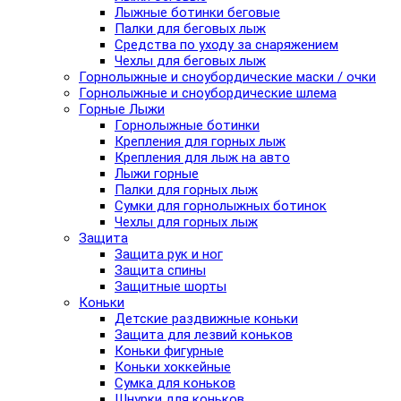
Лыжные ботинки беговые
Палки для беговых лыж
Средства по уходу за снаряжением
Чехлы для беговых лыж
Горнолыжные и сноубордические маски / очки
Горнолыжные и сноубордические шлема
Горные Лыжи
Горнолыжные ботинки
Крепления для горных лыж
Крепления для лыж на авто
Лыжи горные
Палки для горных лыж
Сумки для горнолыжных ботинок
Чехлы для горных лыж
Защита
Защита рук и ног
Защита спины
Защитные шорты
Коньки
Детские раздвижные коньки
Защита для лезвий коньков
Коньки фигурные
Коньки хоккейные
Сумка для коньков
Шнурки для коньков