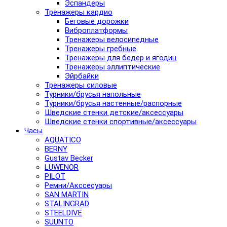
Эспандеры
Тренажеры кардио
Беговые дорожки
Виброплатформы
Тренажеры велосипедные
Тренажеры гребные
Тренажеры для бедер и ягодиц
Тренажеры эллиптические
Эйрбайки
Тренажеры силовые
Турники/брусья напольные
Турники/брусья настенные/распорные
Шведские стенки детские/аксессуары
Шведские стенки спортивные/аксессуары
Часы
AQUATICO
BERNY
Gustav Becker
LUWENOR
PILOT
Pемни/Акссесуары
SAN MARTIN
STALINGRAD
STEELDIVE
SUUNTO