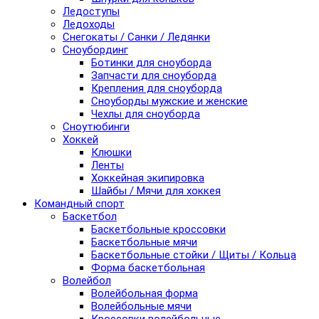
Ледоступы
Ледоходы
Снегокаты / Санки / Ледянки
Сноубординг
Ботинки для сноуборда
Запчасти для сноуборда
Крепления для сноуборда
Сноуборды мужские и женские
Чехлы для сноуборда
Сноутюбинги
Хоккей
Клюшки
Ленты
Хоккейная экипировка
Шайбы / Мячи для хоккея
Командный спорт
Баскетбол
Баскетбольные кроссовки
Баскетбольные мячи
Баскетбольные стойки / Щиты / Кольца
Форма баскетбольная
Волейбол
Волейбольная форма
Волейбольные мячи