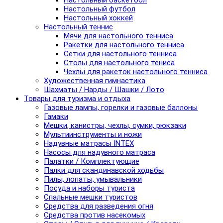
Настольный баскетбол
Настольный футбол
Настольный хоккей
Настольный теннис
Мячи для настольного тенниса
Ракетки для настольного тенниса
Сетки для настольного тенниса
Столы для настольного тениса
Чехлы для ракеток настольного тенниса
Художественная гимнастика
Шахматы / Нарды / Шашки / Лото
Товары для туризма и отдыха
Газовые лампы, горелки и газовые баллоны
Гамаки
Мешки, канистры, чехлы, сумки, рюкзаки
Мультиинструменты и ножи
Надувные матрасы INTEX
Насосы для надувного матраса
Палатки / Комплектующие
Палки для скандинавской ходьбы
Пилы, лопаты, умывальники
Посуда и наборы туриста
Спальные мешки туристов
Средства для разведения огня
Средства против насекомых