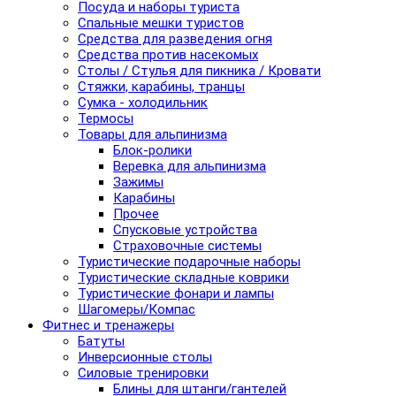
Посуда и наборы туриста
Спальные мешки туристов
Средства для разведения огня
Средства против насекомых
Столы / Стулья для пикника / Кровати
Стяжки, карабины, транцы
Сумка - холодильник
Термосы
Товары для альпинизма
Блок-ролики
Веревка для альпинизма
Зажимы
Карабины
Прочее
Спусковые устройства
Страховочные системы
Туристические подарочные наборы
Туристические складные коврики
Туристические фонари и лампы
Шагомеры/Компас
Фитнес и тренажеры
Батуты
Инверсионные столы
Силовые тренировки
Блины для штанги/гантелей