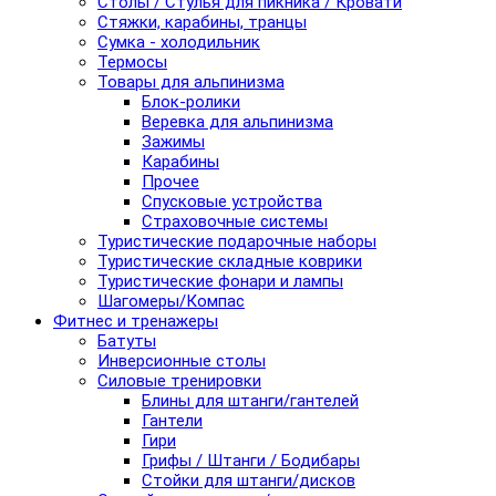
Столы / Стулья для пикника / Кровати
Стяжки, карабины, транцы
Сумка - холодильник
Термосы
Товары для альпинизма
Блок-ролики
Веревка для альпинизма
Зажимы
Карабины
Прочее
Спусковые устройства
Страховочные системы
Туристические подарочные наборы
Туристические складные коврики
Туристические фонари и лампы
Шагомеры/Компас
Фитнес и тренажеры
Батуты
Инверсионные столы
Силовые тренировки
Блины для штанги/гантелей
Гантели
Гири
Грифы / Штанги / Бодибары
Стойки для штанги/дисков