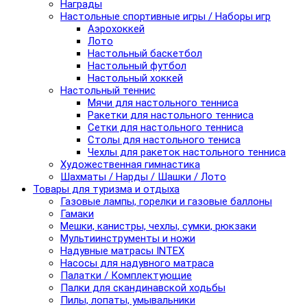
Награды
Настольные спортивные игры / Наборы игр
Аэрохоккей
Лото
Настольный баскетбол
Настольный футбол
Настольный хоккей
Настольный теннис
Мячи для настольного тенниса
Ракетки для настольного тенниса
Сетки для настольного тенниса
Столы для настольного тениса
Чехлы для ракеток настольного тенниса
Художественная гимнастика
Шахматы / Нарды / Шашки / Лото
Товары для туризма и отдыха
Газовые лампы, горелки и газовые баллоны
Гамаки
Мешки, канистры, чехлы, сумки, рюкзаки
Мультиинструменты и ножи
Надувные матрасы INTEX
Насосы для надувного матраса
Палатки / Комплектующие
Палки для скандинавской ходьбы
Пилы, лопаты, умывальники