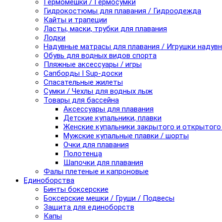
Гермомешки / Гермосумки
Гидрокостюмы для плавания / Гидроодежда
Кайты и трапеции
Ласты, маски, трубки для плавания
Лодки
Надувные матрасы для плавания / Игрушки надув
Обувь для водных видов спорта
Пляжные аксессуары / игры
Сапборды I Sup-доски
Спасательные жилеты
Сумки / Чехлы для водных лыж
Товары для бассейна
Аксессуары для плавания
Детские купальники, плавки
Женские купальники закрытого и открытого
Мужские купальные плавки / шорты
Очки для плавания
Полотенца
Шапочки для плавания
Фалы плетеные и капроновые
Единоборства
Бинты боксерские
Боксерские мешки / Груши / Подвесы
Защита для единоборств
Капы