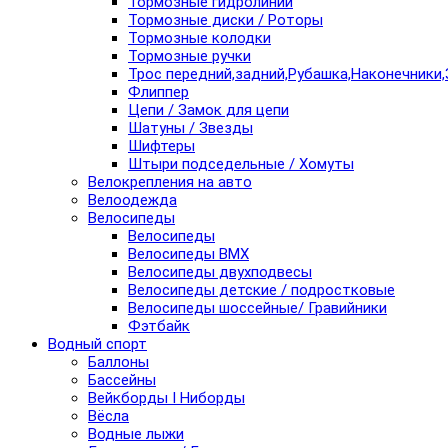
Тормозные гидролинии
Тормозные диски / Роторы
Тормозные колодки
Тормозные ручки
Трос передний,задний,Рубашка,Наконечники,
Флиппер
Цепи / Замок для цепи
Шатуны / Звезды
Шифтеры
Штыри подседельные / Хомуты
Велокрепления на авто
Велоодежда
Велосипеды
Велосипеды
Велосипеды BMX
Велосипеды двухподвесы
Велосипеды детские / подростковые
Велосипеды шоссейные/ Гравийники
Фэтбайк
Водный спорт
Баллоны
Бассейны
Вейкборды I Ниборды
Вёсла
Водные лыжи