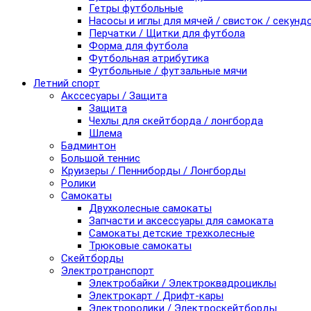
Гетры футбольные
Насосы и иглы для мячей / свисток / секунд
Перчатки / Щитки для футбола
Форма для футбола
Футбольная атрибутика
Футбольные / футзальные мячи
Летний спорт
Акссесуары / Защита
Защита
Чехлы для скейтборда / лонгборда
Шлема
Бадминтон
Большой теннис
Круизеры / Пенниборды / Лонгборды
Ролики
Самокаты
Двухколесные самокаты
Запчасти и аксессуары для самоката
Самокаты детские трехколесные
Трюковые самокаты
Скейтборды
Электротранспорт
Электробайки / Электроквадроциклы
Электрокарт / Дрифт-кары
Электроролики / Электроскейтборды