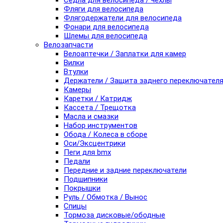
Седла для велосипеда / чехлы
Фляги для велосипеда
Флягодержатели для велосипеда
Фонари для велосипеда
Шлемы для велосипеда
Велозапчасти
Велоаптечки / Заплатки для камер
Вилки
Втулки
Держатели / Защита заднего переключател
Камеры
Каретки / Катридж
Кассета / Трещотка
Масла и смазки
Набор инструментов
Обода / Колеса в сборе
Оси/Эксцентрики
Пеги для bmx
Педали
Передние и задние переключатели
Подшипники
Покрышки
Руль / Обмотка / Вынос
Спицы
Тормоза дисковые/ободные