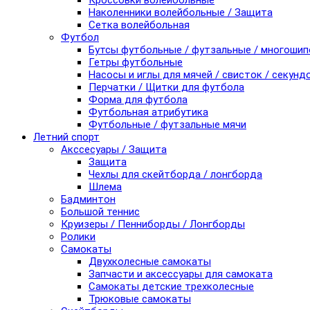
Кроссовки волейбольные
Наколенники волейбольные / Защита
Сетка волейбольная
Футбол
Бутсы футбольные / футзальные / многоши
Гетры футбольные
Насосы и иглы для мячей / свисток / секунд
Перчатки / Щитки для футбола
Форма для футбола
Футбольная атрибутика
Футбольные / футзальные мячи
Летний спорт
Акссесуары / Защита
Защита
Чехлы для скейтборда / лонгборда
Шлема
Бадминтон
Большой теннис
Круизеры / Пенниборды / Лонгборды
Ролики
Самокаты
Двухколесные самокаты
Запчасти и аксессуары для самоката
Самокаты детские трехколесные
Трюковые самокаты