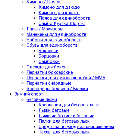
Кимоно / Пояса
Кимоно для дзюдо
Кимоно для карате
Пояса для единоборств
Самбо Куртка Шорты
Лапы / Макивары
Манекены для единоборств
Наборы для единоборств
Обувь для единоборств
Боксерки
Борцовки
Самбовки
Одежда для бокса
Перчатки боксерские
Перчатки для рукопашног боя / ММА
Перчатки снарядные
Эспандеры боксера / Брелки
Зимний спорт
Беговые лыжи
Крепления для беговых лыж
Лыжи беговые
Лыжные ботинки беговые
Палки для беговых лыж
Средства по уходу за снаряжением
Чехлы для беговых лыж