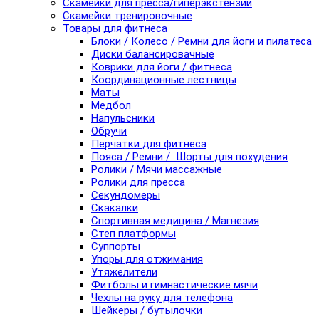
Скамейки для пресса/гиперэкстензии
Скамейки тренировочные
Товары для фитнеса
Блоки / Колесо / Ремни для йоги и пилатеса
Диски балансировачные
Коврики для йоги / фитнеса
Координационные лестницы
Маты
Медбол
Напульсники
Обручи
Перчатки для фитнеса
Пояса / Ремни / Шорты для похудения
Ролики / Мячи массажные
Ролики для пресса
Секундомеры
Скакалки
Спортивная медицина / Магнезия
Степ платформы
Суппорты
Упоры для отжимания
Утяжелители
Фитболы и гимнастические мячи
Чехлы на руку для телефона
Шейкеры / бутылочки