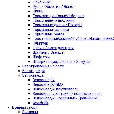
Покрышки
Руль / Обмотка / Вынос
Спицы
Тормоза дисковые/ободные
Тормозные гидролинии
Тормозные диски / Роторы
Тормозные колодки
Тормозные ручки
Трос передний,задний,Рубашка,Наконечники,
Флиппер
Цепи / Замок для цепи
Шатуны / Звезды
Шифтеры
Штыри подседельные / Хомуты
Велокрепления на авто
Велоодежда
Велосипеды
Велосипеды
Велосипеды BMX
Велосипеды двухподвесы
Велосипеды детские / подростковые
Велосипеды шоссейные/ Гравийники
Фэтбайк
Водный спорт
Баллоны