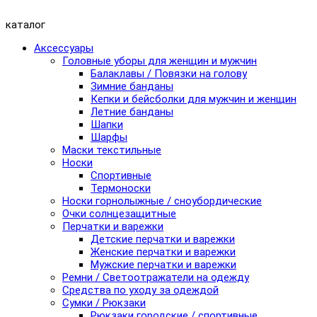
каталог
Аксессуары
Головные уборы для женщин и мужчин
Балаклавы / Повязки на голову
Зимние банданы
Кепки и бейсболки для мужчин и женщин
Летние банданы
Шапки
Шарфы
Маски текстильные
Носки
Спортивные
Термоноски
Носки горнолыжные / сноубордические
Очки солнцезащитные
Перчатки и варежки
Детские перчатки и варежки
Женские перчатки и варежки
Мужские перчатки и варежки
Ремни / Светоотражатели на одежду
Средства по уходу за одеждой
Сумки / Рюкзаки
Рюкзаки городские / спортивные