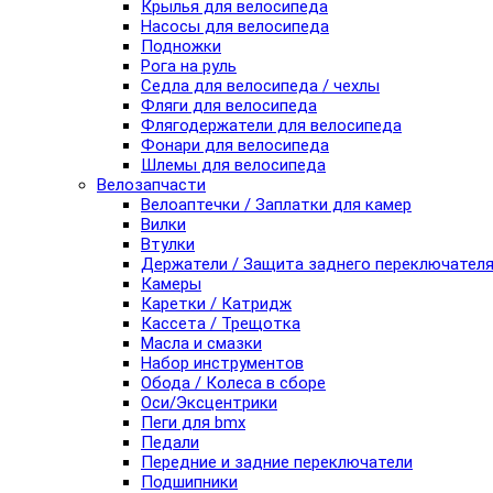
Крылья для велосипеда
Насосы для велосипеда
Подножки
Рога на руль
Седла для велосипеда / чехлы
Фляги для велосипеда
Флягодержатели для велосипеда
Фонари для велосипеда
Шлемы для велосипеда
Велозапчасти
Велоаптечки / Заплатки для камер
Вилки
Втулки
Держатели / Защита заднего переключател
Камеры
Каретки / Катридж
Кассета / Трещотка
Масла и смазки
Набор инструментов
Обода / Колеса в сборе
Оси/Эксцентрики
Пеги для bmx
Педали
Передние и задние переключатели
Подшипники