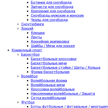
Ботинки для сноуборда
Запчасти для сноуборда
Крепления для сноуборда
Сноуборды мужские и женские
Чехлы для сноуборда
Сноутюбинги
Хоккей
Клюшки
Ленты
Хоккейная экипировка
Шайбы / Мячи для хоккея
Командный спорт
Баскетбол
Баскетбольные кроссовки
Баскетбольные мячи
Баскетбольные стойки / Щиты / Кольца
Форма баскетбольная
Волейбол
Волейбольная форма
Волейбольные мячи
Кроссовки волейбольные
Наколенники волейбольные / Защита
Сетка волейбольная
Футбол
Бутсы футбольные / футзальные / многоши