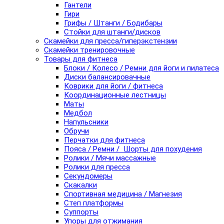
Гантели
Гири
Грифы / Штанги / Бодибары
Стойки для штанги/дисков
Скамейки для пресса/гиперэкстензии
Скамейки тренировочные
Товары для фитнеса
Блоки / Колесо / Ремни для йоги и пилатеса
Диски балансировачные
Коврики для йоги / фитнеса
Координационные лестницы
Маты
Медбол
Напульсники
Обручи
Перчатки для фитнеса
Пояса / Ремни / Шорты для похудения
Ролики / Мячи массажные
Ролики для пресса
Секундомеры
Скакалки
Спортивная медицина / Магнезия
Степ платформы
Суппорты
Упоры для отжимания