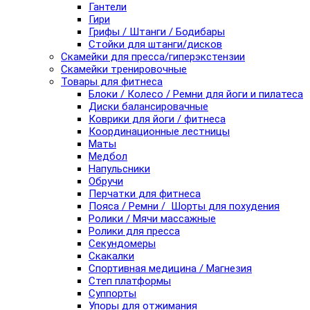
Гантели
Гири
Грифы / Штанги / Бодибары
Стойки для штанги/дисков
Скамейки для пресса/гиперэкстензии
Скамейки тренировочные
Товары для фитнеса
Блоки / Колесо / Ремни для йоги и пилатеса
Диски балансировачные
Коврики для йоги / фитнеса
Координационные лестницы
Маты
Медбол
Напульсники
Обручи
Перчатки для фитнеса
Пояса / Ремни / Шорты для похудения
Ролики / Мячи массажные
Ролики для пресса
Секундомеры
Скакалки
Спортивная медицина / Магнезия
Степ платформы
Суппорты
Упоры для отжимания