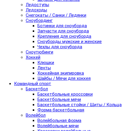
Ледоступы
Ледоходы
Снегокаты / Санки / Ледянки
Сноубординг
Ботинки для сноуборда
Запчасти для сноуборда
Крепления для сноуборда
Сноуборды мужские и женские
Чехлы для сноуборда
Сноутюбинги
Хоккей
Клюшки
Ленты
Хоккейная экипировка
Шайбы / Мячи для хоккея
Командный спорт
Баскетбол
Баскетбольные кроссовки
Баскетбольные мячи
Баскетбольные стойки / Щиты / Кольца
Форма баскетбольная
Волейбол
Волейбольная форма
Волейбольные мячи