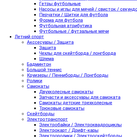
Гетры футбольные
Насосы и иглы для мячей / свисток / секунд
Перчатки / Щитки для футбола
Форма для футбола
Футбольная атрибутика
Футбольные / футзальные мячи
Летний спорт
Акссесуары / Защита
Защита
Чехлы для скейтборда / лонгборда
Шлема
Бадминтон
Большой теннис
Круизеры / Пенниборды / Лонгборды
Ролики
Самокаты
Двухколесные самокаты
Запчасти и аксессуары для самоката
Самокаты детские трехколесные
Трюковые самокаты
Скейтборды
Электротранспорт
Электробайки / Электроквадроциклы
Электрокарт / Дрифт-кары
Электроролики / Электроскейтборды