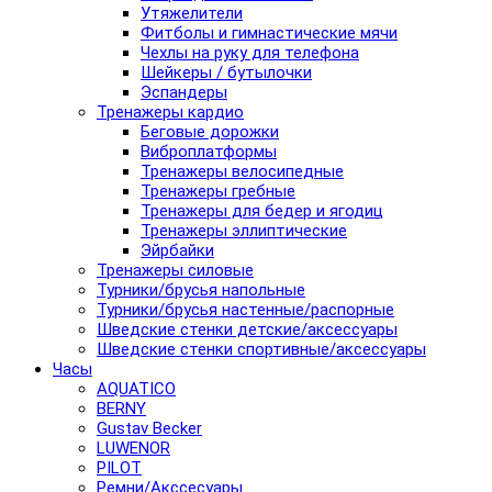
Утяжелители
Фитболы и гимнастические мячи
Чехлы на руку для телефона
Шейкеры / бутылочки
Эспандеры
Тренажеры кардио
Беговые дорожки
Виброплатформы
Тренажеры велосипедные
Тренажеры гребные
Тренажеры для бедер и ягодиц
Тренажеры эллиптические
Эйрбайки
Тренажеры силовые
Турники/брусья напольные
Турники/брусья настенные/распорные
Шведские стенки детские/аксессуары
Шведские стенки спортивные/аксессуары
Часы
AQUATICO
BERNY
Gustav Becker
LUWENOR
PILOT
Pемни/Акссесуары