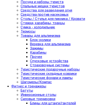
Посуда и наборы туриста
Спальные мешки туристов
Средства для разведения огня
Средства против насекомых
Столы / Стулья для пикника / Кровати
Стяжки, карабины, транцы
Сумка - холодильник
Термосы
Товары для альпинизма
Блок-ролики
Веревка для альпинизма
Зажимы
Карабины
Прочее
Спусковые устройства
Страховочные системы
Туристические подарочные наборы
Туристические складные коврики
Туристические фонари и лампы
Шагомеры/Компас
Фитнес и тренажеры
Батуты
Инверсионные столы
Силовые тренировки
Блины для штанги/гантелей