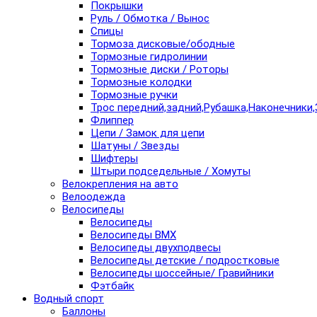
Покрышки
Руль / Обмотка / Вынос
Спицы
Тормоза дисковые/ободные
Тормозные гидролинии
Тормозные диски / Роторы
Тормозные колодки
Тормозные ручки
Трос передний,задний,Рубашка,Наконечники,
Флиппер
Цепи / Замок для цепи
Шатуны / Звезды
Шифтеры
Штыри подседельные / Хомуты
Велокрепления на авто
Велоодежда
Велосипеды
Велосипеды
Велосипеды BMX
Велосипеды двухподвесы
Велосипеды детские / подростковые
Велосипеды шоссейные/ Гравийники
Фэтбайк
Водный спорт
Баллоны