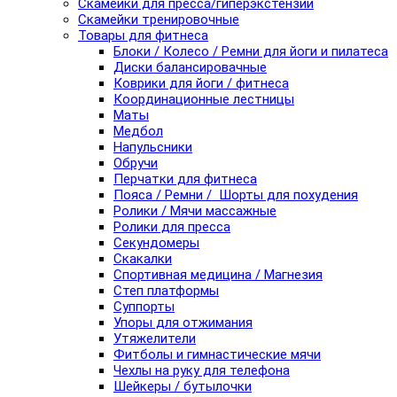
Скамейки для пресса/гиперэкстензии
Скамейки тренировочные
Товары для фитнеса
Блоки / Колесо / Ремни для йоги и пилатеса
Диски балансировачные
Коврики для йоги / фитнеса
Координационные лестницы
Маты
Медбол
Напульсники
Обручи
Перчатки для фитнеса
Пояса / Ремни / Шорты для похудения
Ролики / Мячи массажные
Ролики для пресса
Секундомеры
Скакалки
Спортивная медицина / Магнезия
Степ платформы
Суппорты
Упоры для отжимания
Утяжелители
Фитболы и гимнастические мячи
Чехлы на руку для телефона
Шейкеры / бутылочки