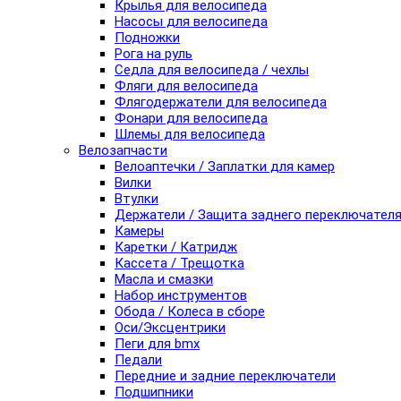
Крылья для велосипеда
Насосы для велосипеда
Подножки
Рога на руль
Седла для велосипеда / чехлы
Фляги для велосипеда
Флягодержатели для велосипеда
Фонари для велосипеда
Шлемы для велосипеда
Велозапчасти
Велоаптечки / Заплатки для камер
Вилки
Втулки
Держатели / Защита заднего переключател
Камеры
Каретки / Катридж
Кассета / Трещотка
Масла и смазки
Набор инструментов
Обода / Колеса в сборе
Оси/Эксцентрики
Пеги для bmx
Педали
Передние и задние переключатели
Подшипники