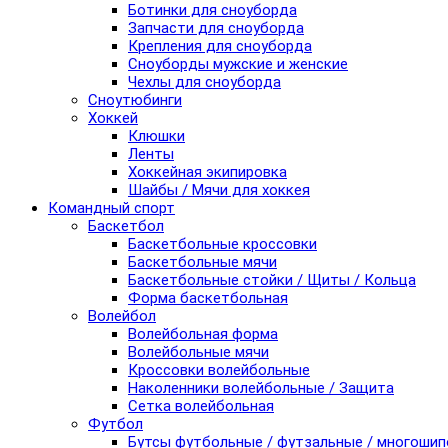
Ботинки для сноуборда
Запчасти для сноуборда
Крепления для сноуборда
Сноуборды мужские и женские
Чехлы для сноуборда
Сноутюбинги
Хоккей
Клюшки
Ленты
Хоккейная экипировка
Шайбы / Мячи для хоккея
Командный спорт
Баскетбол
Баскетбольные кроссовки
Баскетбольные мячи
Баскетбольные стойки / Щиты / Кольца
Форма баскетбольная
Волейбол
Волейбольная форма
Волейбольные мячи
Кроссовки волейбольные
Наколенники волейбольные / Защита
Сетка волейбольная
Футбол
Бутсы футбольные / футзальные / многоши