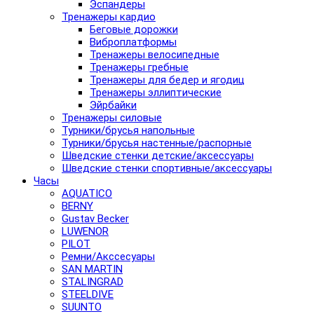
Эспандеры
Тренажеры кардио
Беговые дорожки
Виброплатформы
Тренажеры велосипедные
Тренажеры гребные
Тренажеры для бедер и ягодиц
Тренажеры эллиптические
Эйрбайки
Тренажеры силовые
Турники/брусья напольные
Турники/брусья настенные/распорные
Шведские стенки детские/аксессуары
Шведские стенки спортивные/аксессуары
Часы
AQUATICO
BERNY
Gustav Becker
LUWENOR
PILOT
Pемни/Акссесуары
SAN MARTIN
STALINGRAD
STEELDIVE
SUUNTO