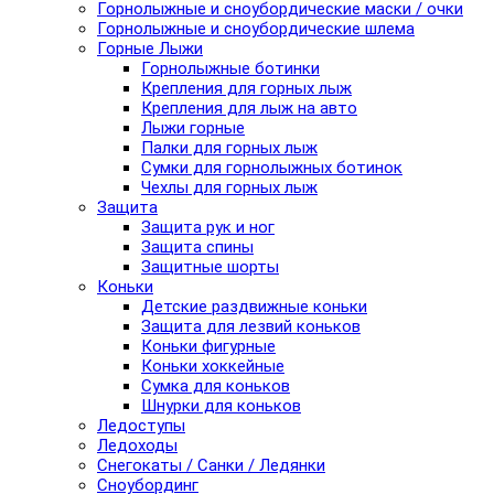
Горнолыжные и сноубордические маски / очки
Горнолыжные и сноубордические шлема
Горные Лыжи
Горнолыжные ботинки
Крепления для горных лыж
Крепления для лыж на авто
Лыжи горные
Палки для горных лыж
Сумки для горнолыжных ботинок
Чехлы для горных лыж
Защита
Защита рук и ног
Защита спины
Защитные шорты
Коньки
Детские раздвижные коньки
Защита для лезвий коньков
Коньки фигурные
Коньки хоккейные
Сумка для коньков
Шнурки для коньков
Ледоступы
Ледоходы
Снегокаты / Санки / Ледянки
Сноубординг