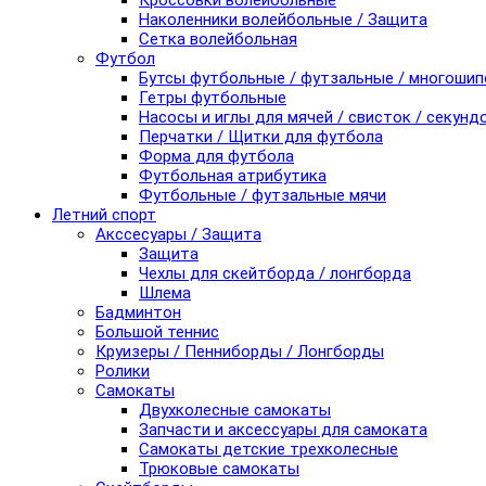
Кроссовки волейбольные
Наколенники волейбольные / Защита
Сетка волейбольная
Футбол
Бутсы футбольные / футзальные / многоши
Гетры футбольные
Насосы и иглы для мячей / свисток / секунд
Перчатки / Щитки для футбола
Форма для футбола
Футбольная атрибутика
Футбольные / футзальные мячи
Летний спорт
Акссесуары / Защита
Защита
Чехлы для скейтборда / лонгборда
Шлема
Бадминтон
Большой теннис
Круизеры / Пенниборды / Лонгборды
Ролики
Самокаты
Двухколесные самокаты
Запчасти и аксессуары для самоката
Самокаты детские трехколесные
Трюковые самокаты