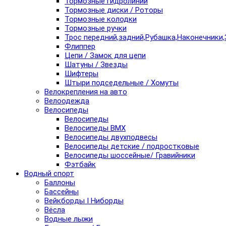
Тормозные гидролинии
Тормозные диски / Роторы
Тормозные колодки
Тормозные ручки
Трос передний,задний,Рубашка,Наконечники,
Флиппер
Цепи / Замок для цепи
Шатуны / Звезды
Шифтеры
Штыри подседельные / Хомуты
Велокрепления на авто
Велоодежда
Велосипеды
Велосипеды
Велосипеды BMX
Велосипеды двухподвесы
Велосипеды детские / подростковые
Велосипеды шоссейные/ Гравийники
Фэтбайк
Водный спорт
Баллоны
Бассейны
Вейкборды I Ниборды
Вёсла
Водные лыжи