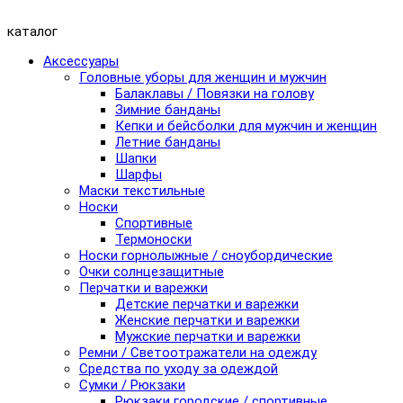
каталог
Аксессуары
Головные уборы для женщин и мужчин
Балаклавы / Повязки на голову
Зимние банданы
Кепки и бейсболки для мужчин и женщин
Летние банданы
Шапки
Шарфы
Маски текстильные
Носки
Спортивные
Термоноски
Носки горнолыжные / сноубордические
Очки солнцезащитные
Перчатки и варежки
Детские перчатки и варежки
Женские перчатки и варежки
Мужские перчатки и варежки
Ремни / Светоотражатели на одежду
Средства по уходу за одеждой
Сумки / Рюкзаки
Рюкзаки городские / спортивные