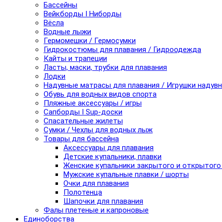
Бассейны
Вейкборды I Ниборды
Вёсла
Водные лыжи
Гермомешки / Гермосумки
Гидрокостюмы для плавания / Гидроодежда
Кайты и трапеции
Ласты, маски, трубки для плавания
Лодки
Надувные матрасы для плавания / Игрушки надув
Обувь для водных видов спорта
Пляжные аксессуары / игры
Сапборды I Sup-доски
Спасательные жилеты
Сумки / Чехлы для водных лыж
Товары для бассейна
Аксессуары для плавания
Детские купальники, плавки
Женские купальники закрытого и открытого
Мужские купальные плавки / шорты
Очки для плавания
Полотенца
Шапочки для плавания
Фалы плетеные и капроновые
Единоборства