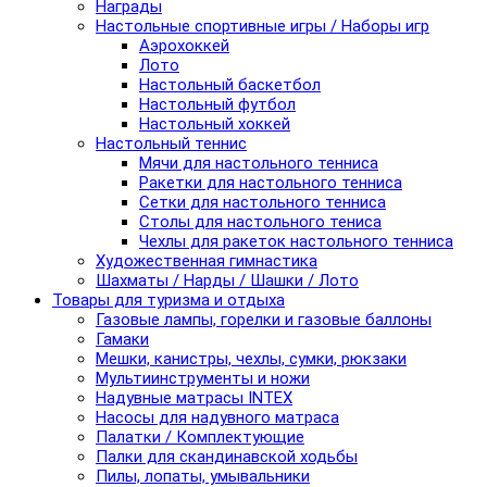
Награды
Настольные спортивные игры / Наборы игр
Аэрохоккей
Лото
Настольный баскетбол
Настольный футбол
Настольный хоккей
Настольный теннис
Мячи для настольного тенниса
Ракетки для настольного тенниса
Сетки для настольного тенниса
Столы для настольного тениса
Чехлы для ракеток настольного тенниса
Художественная гимнастика
Шахматы / Нарды / Шашки / Лото
Товары для туризма и отдыха
Газовые лампы, горелки и газовые баллоны
Гамаки
Мешки, канистры, чехлы, сумки, рюкзаки
Мультиинструменты и ножи
Надувные матрасы INTEX
Насосы для надувного матраса
Палатки / Комплектующие
Палки для скандинавской ходьбы
Пилы, лопаты, умывальники