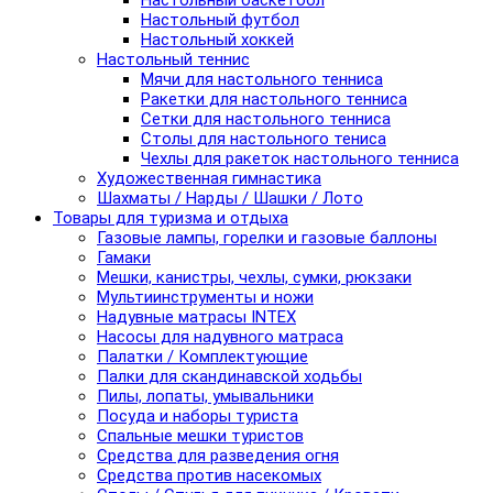
Настольный баскетбол
Настольный футбол
Настольный хоккей
Настольный теннис
Мячи для настольного тенниса
Ракетки для настольного тенниса
Сетки для настольного тенниса
Столы для настольного тениса
Чехлы для ракеток настольного тенниса
Художественная гимнастика
Шахматы / Нарды / Шашки / Лото
Товары для туризма и отдыха
Газовые лампы, горелки и газовые баллоны
Гамаки
Мешки, канистры, чехлы, сумки, рюкзаки
Мультиинструменты и ножи
Надувные матрасы INTEX
Насосы для надувного матраса
Палатки / Комплектующие
Палки для скандинавской ходьбы
Пилы, лопаты, умывальники
Посуда и наборы туриста
Спальные мешки туристов
Средства для разведения огня
Средства против насекомых