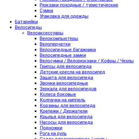
Рюкзаки походные / туристические
Сумки
Упаковка для одежды
Батарейки
Велосипеды
Велоаксессуары
Велокомпьютеры
Велоперчатки
Велосипедные багажники
Велосипедные замки
Велосумки / Велорюкзаки / Кофры / Чехлы
Грипсы для велосипеда
Детские кресла на велосипед
Защита для велосипеда
Звонки велосипедные
Зеркала для велосипедов
Колеса боковые
Колпачки на ниппель
Корзины для велосипеда
Крепежи / Держатели
Крылья для велосипеда
Насосы для велосипеда
Подножки
Рога на руль