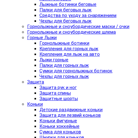
Лыжные ботинки беговые
Палки для беговых лыж
Средства по уходу за снаряжением
Чехлы для беговых лыж
Горнолыжные и сноубордические маски / очки
Горнолыжные и сноубордические шлема
Горные Лыжи
Горнолыжные ботинки
Крепления для горных лыж
Крепления для лыж на авто
Лыжи горные
Палки для горных лыж
Сумки для горнолыжных ботинок
Чехлы для горных лыж
Защита
Защита рук и ног
Защита спины
Защитные шорты
Коньки
Детские раздвижные коньки
Защита для лезвий коньков
Коньки фигурные
Коньки хоккейные
Сумка для коньков
Шнурки для коньков