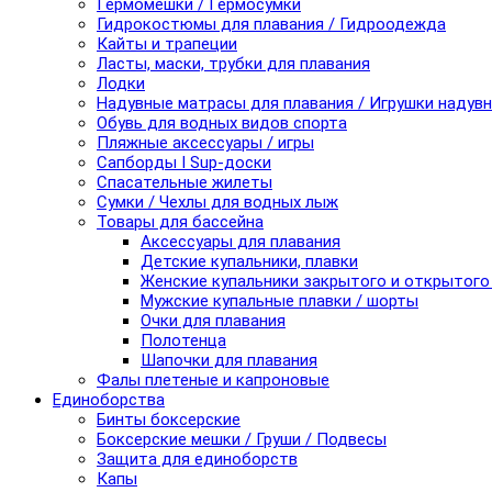
Гермомешки / Гермосумки
Гидрокостюмы для плавания / Гидроодежда
Кайты и трапеции
Ласты, маски, трубки для плавания
Лодки
Надувные матрасы для плавания / Игрушки надув
Обувь для водных видов спорта
Пляжные аксессуары / игры
Сапборды I Sup-доски
Спасательные жилеты
Сумки / Чехлы для водных лыж
Товары для бассейна
Аксессуары для плавания
Детские купальники, плавки
Женские купальники закрытого и открытого
Мужские купальные плавки / шорты
Очки для плавания
Полотенца
Шапочки для плавания
Фалы плетеные и капроновые
Единоборства
Бинты боксерские
Боксерские мешки / Груши / Подвесы
Защита для единоборств
Капы