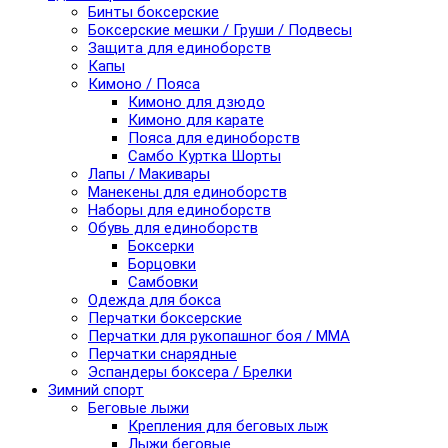
Бинты боксерские
Боксерские мешки / Груши / Подвесы
Защита для единоборств
Капы
Кимоно / Пояса
Кимоно для дзюдо
Кимоно для карате
Пояса для единоборств
Самбо Куртка Шорты
Лапы / Макивары
Манекены для единоборств
Наборы для единоборств
Обувь для единоборств
Боксерки
Борцовки
Самбовки
Одежда для бокса
Перчатки боксерские
Перчатки для рукопашног боя / ММА
Перчатки снарядные
Эспандеры боксера / Брелки
Зимний спорт
Беговые лыжи
Крепления для беговых лыж
Лыжи беговые