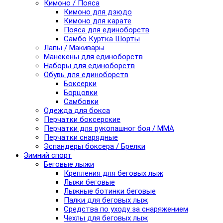
Кимоно / Пояса
Кимоно для дзюдо
Кимоно для карате
Пояса для единоборств
Самбо Куртка Шорты
Лапы / Макивары
Манекены для единоборств
Наборы для единоборств
Обувь для единоборств
Боксерки
Борцовки
Самбовки
Одежда для бокса
Перчатки боксерские
Перчатки для рукопашног боя / ММА
Перчатки снарядные
Эспандеры боксера / Брелки
Зимний спорт
Беговые лыжи
Крепления для беговых лыж
Лыжи беговые
Лыжные ботинки беговые
Палки для беговых лыж
Средства по уходу за снаряжением
Чехлы для беговых лыж