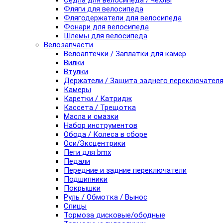
Седла для велосипеда / чехлы
Фляги для велосипеда
Флягодержатели для велосипеда
Фонари для велосипеда
Шлемы для велосипеда
Велозапчасти
Велоаптечки / Заплатки для камер
Вилки
Втулки
Держатели / Защита заднего переключател
Камеры
Каретки / Катридж
Кассета / Трещотка
Масла и смазки
Набор инструментов
Обода / Колеса в сборе
Оси/Эксцентрики
Пеги для bmx
Педали
Передние и задние переключатели
Подшипники
Покрышки
Руль / Обмотка / Вынос
Спицы
Тормоза дисковые/ободные