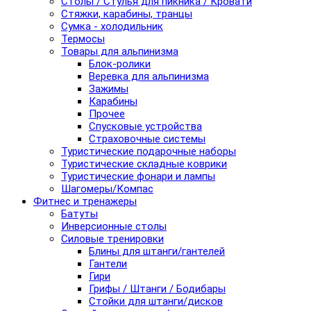
Столы / Стулья для пикника / Кровати
Стяжки, карабины, транцы
Сумка - холодильник
Термосы
Товары для альпинизма
Блок-ролики
Веревка для альпинизма
Зажимы
Карабины
Прочее
Спусковые устройства
Страховочные системы
Туристические подарочные наборы
Туристические складные коврики
Туристические фонари и лампы
Шагомеры/Компас
Фитнес и тренажеры
Батуты
Инверсионные столы
Силовые тренировки
Блины для штанги/гантелей
Гантели
Гири
Грифы / Штанги / Бодибары
Стойки для штанги/дисков