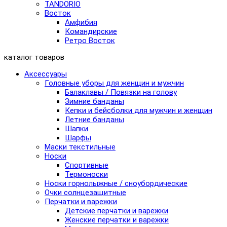
TANDORIO
Восток
Амфибия
Командирские
Ретро Восток
каталог товаров
Аксессуары
Головные уборы для женщин и мужчин
Балаклавы / Повязки на голову
Зимние банданы
Кепки и бейсболки для мужчин и женщин
Летние банданы
Шапки
Шарфы
Маски текстильные
Носки
Спортивные
Термоноски
Носки горнолыжные / сноубордические
Очки солнцезащитные
Перчатки и варежки
Детские перчатки и варежки
Женские перчатки и варежки