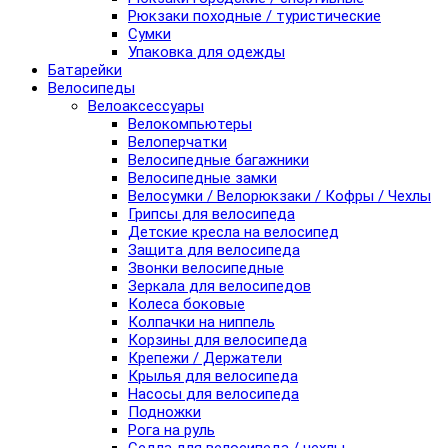
Рюкзаки походные / туристические
Сумки
Упаковка для одежды
Батарейки
Велосипеды
Велоаксессуары
Велокомпьютеры
Велоперчатки
Велосипедные багажники
Велосипедные замки
Велосумки / Велорюкзаки / Кофры / Чехлы
Грипсы для велосипеда
Детские кресла на велосипед
Защита для велосипеда
Звонки велосипедные
Зеркала для велосипедов
Колеса боковые
Колпачки на ниппель
Корзины для велосипеда
Крепежи / Держатели
Крылья для велосипеда
Насосы для велосипеда
Подножки
Рога на руль