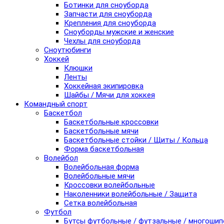
Ботинки для сноуборда
Запчасти для сноуборда
Крепления для сноуборда
Сноуборды мужские и женские
Чехлы для сноуборда
Сноутюбинги
Хоккей
Клюшки
Ленты
Хоккейная экипировка
Шайбы / Мячи для хоккея
Командный спорт
Баскетбол
Баскетбольные кроссовки
Баскетбольные мячи
Баскетбольные стойки / Щиты / Кольца
Форма баскетбольная
Волейбол
Волейбольная форма
Волейбольные мячи
Кроссовки волейбольные
Наколенники волейбольные / Защита
Сетка волейбольная
Футбол
Бутсы футбольные / футзальные / многоши