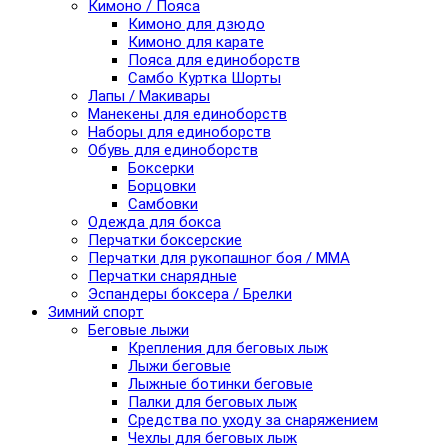
Кимоно / Пояса
Кимоно для дзюдо
Кимоно для карате
Пояса для единоборств
Самбо Куртка Шорты
Лапы / Макивары
Манекены для единоборств
Наборы для единоборств
Обувь для единоборств
Боксерки
Борцовки
Самбовки
Одежда для бокса
Перчатки боксерские
Перчатки для рукопашног боя / ММА
Перчатки снарядные
Эспандеры боксера / Брелки
Зимний спорт
Беговые лыжи
Крепления для беговых лыж
Лыжи беговые
Лыжные ботинки беговые
Палки для беговых лыж
Средства по уходу за снаряжением
Чехлы для беговых лыж