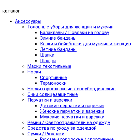
каталог
Аксессуары
Головные уборы для женщин и мужчин
Балаклавы / Повязки на голову
Зимние банданы
Кепки и бейсболки для мужчин и женщин
Летние банданы
Шапки
Шарфы
Маски текстильные
Носки
Спортивные
Термоноски
Носки горнолыжные / сноубордические
Очки солнцезащитные
Перчатки и варежки
Детские перчатки и варежки
Женские перчатки и варежки
Мужские перчатки и варежки
Ремни / Светоотражатели на одежду
Средства по уходу за одеждой
Сумки / Рюкзаки
Рюкзаки городские / спортивные