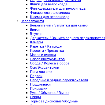
Седла для велосипеда / чехлы
Фляги для велосипеда
Флягодержатели для велосипеда
Фонари для велосипеда
Шлемы для велосипеда
Велозапчасти
Велоаптечки / Заплатки для камер
Вилки
Втулки
Держатели / Защита заднего переключател
Камеры
Каретки / Катридж
Кассета / Трещотка
Масла и смазки
Набор инструментов
Обода / Колеса в сборе
Оси/Эксцентрики
Пеги для bmx
Педали
Передние и задние переключатели
Подшипники
Покрышки
Руль / Обмотка / Вынос
Спицы
Тормоза дисковые/ободные