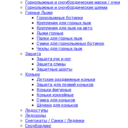
Горнолыжные и сноубордические маски / очки
Горнолыжные и сноубордические шлема
Горные Лыжи
Горнолыжные ботинки
Крепления для горных лыж
Крепления для лыж на авто
Лыжи горные
Палки для горных лыж
Сумки для горнолыжных ботинок
Чехлы для горных лыж
Защита
Защита рук и ног
Защита спины
Защитные шорты
Коньки
Детские раздвижные коньки
Защита для лезвий коньков
Коньки фигурные
Коньки хоккейные
Сумка для коньков
Шнурки для коньков
Ледоступы
Ледоходы
Снегокаты / Санки / Ледянки
Сноубординг