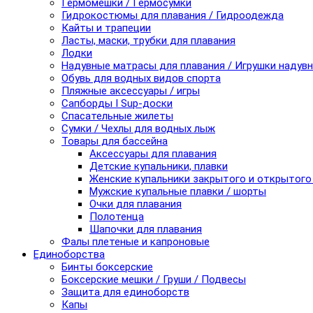
Гермомешки / Гермосумки
Гидрокостюмы для плавания / Гидроодежда
Кайты и трапеции
Ласты, маски, трубки для плавания
Лодки
Надувные матрасы для плавания / Игрушки надув
Обувь для водных видов спорта
Пляжные аксессуары / игры
Сапборды I Sup-доски
Спасательные жилеты
Сумки / Чехлы для водных лыж
Товары для бассейна
Аксессуары для плавания
Детские купальники, плавки
Женские купальники закрытого и открытого
Мужские купальные плавки / шорты
Очки для плавания
Полотенца
Шапочки для плавания
Фалы плетеные и капроновые
Единоборства
Бинты боксерские
Боксерские мешки / Груши / Подвесы
Защита для единоборств
Капы