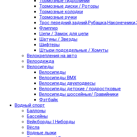
Тормозные гидролинии
Тормозные диски / Роторы
Тормозные колодки
Тормозные ручки
Трос передний,задний,Рубашка,Наконечники,
Флиппер
Цепи / Замок для цепи
Шатуны / Звезды
Шифтеры
Штыри подседельные / Хомуты
Велокрепления на авто
Велоодежда
Велосипеды
Велосипеды
Велосипеды BMX
Велосипеды двухподвесы
Велосипеды детские / подростковые
Велосипеды шоссейные/ Гравийники
Фэтбайк
Водный спорт
Баллоны
Бассейны
Вейкборды I Ниборды
Вёсла
Водные лыжи