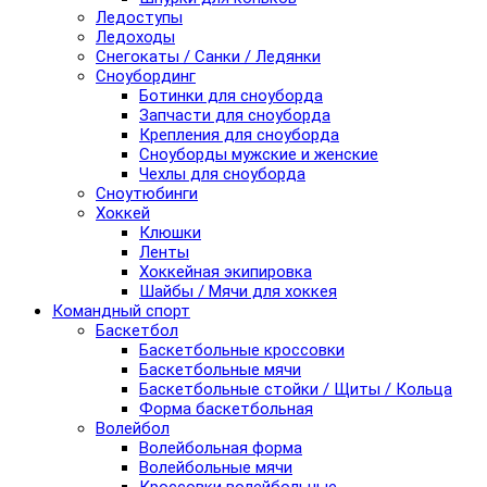
Ледоступы
Ледоходы
Снегокаты / Санки / Ледянки
Сноубординг
Ботинки для сноуборда
Запчасти для сноуборда
Крепления для сноуборда
Сноуборды мужские и женские
Чехлы для сноуборда
Сноутюбинги
Хоккей
Клюшки
Ленты
Хоккейная экипировка
Шайбы / Мячи для хоккея
Командный спорт
Баскетбол
Баскетбольные кроссовки
Баскетбольные мячи
Баскетбольные стойки / Щиты / Кольца
Форма баскетбольная
Волейбол
Волейбольная форма
Волейбольные мячи