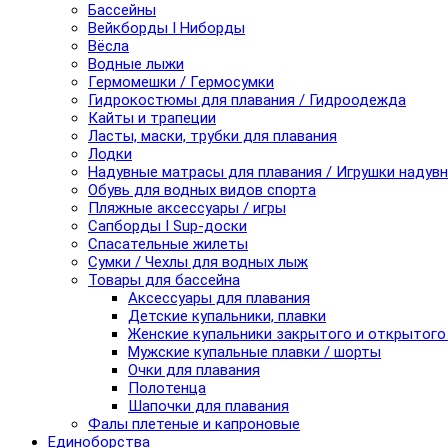
Бассейны
Вейкборды I Ниборды
Вёсла
Водные лыжи
Гермомешки / Гермосумки
Гидрокостюмы для плавания / Гидроодежда
Кайты и трапеции
Ласты, маски, трубки для плавания
Лодки
Надувные матрасы для плавания / Игрушки надув
Обувь для водных видов спорта
Пляжные аксессуары / игры
Сапборды I Sup-доски
Спасательные жилеты
Сумки / Чехлы для водных лыж
Товары для бассейна
Аксессуары для плавания
Детские купальники, плавки
Женские купальники закрытого и открытого
Мужские купальные плавки / шорты
Очки для плавания
Полотенца
Шапочки для плавания
Фалы плетеные и капроновые
Единоборства