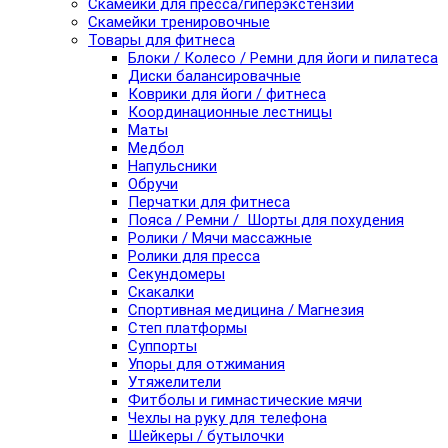
Скамейки для пресса/гиперэкстензии
Скамейки тренировочные
Товары для фитнеса
Блоки / Колесо / Ремни для йоги и пилатеса
Диски балансировачные
Коврики для йоги / фитнеса
Координационные лестницы
Маты
Медбол
Напульсники
Обручи
Перчатки для фитнеса
Пояса / Ремни / Шорты для похудения
Ролики / Мячи массажные
Ролики для пресса
Секундомеры
Скакалки
Спортивная медицина / Магнезия
Степ платформы
Суппорты
Упоры для отжимания
Утяжелители
Фитболы и гимнастические мячи
Чехлы на руку для телефона
Шейкеры / бутылочки