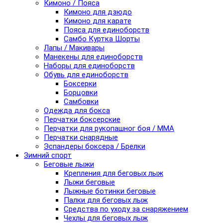
Кимоно / Пояса
Кимоно для дзюдо
Кимоно для карате
Пояса для единоборств
Самбо Куртка Шорты
Лапы / Макивары
Манекены для единоборств
Наборы для единоборств
Обувь для единоборств
Боксерки
Борцовки
Самбовки
Одежда для бокса
Перчатки боксерские
Перчатки для рукопашног боя / ММА
Перчатки снарядные
Эспандеры боксера / Брелки
Зимний спорт
Беговые лыжи
Крепления для беговых лыж
Лыжи беговые
Лыжные ботинки беговые
Палки для беговых лыж
Средства по уходу за снаряжением
Чехлы для беговых лыж