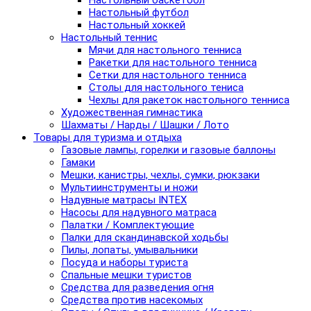
Настольный баскетбол
Настольный футбол
Настольный хоккей
Настольный теннис
Мячи для настольного тенниса
Ракетки для настольного тенниса
Сетки для настольного тенниса
Столы для настольного тениса
Чехлы для ракеток настольного тенниса
Художественная гимнастика
Шахматы / Нарды / Шашки / Лото
Товары для туризма и отдыха
Газовые лампы, горелки и газовые баллоны
Гамаки
Мешки, канистры, чехлы, сумки, рюкзаки
Мультиинструменты и ножи
Надувные матрасы INTEX
Насосы для надувного матраса
Палатки / Комплектующие
Палки для скандинавской ходьбы
Пилы, лопаты, умывальники
Посуда и наборы туриста
Спальные мешки туристов
Средства для разведения огня
Средства против насекомых