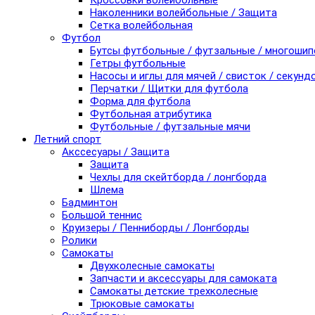
Кроссовки волейбольные
Наколенники волейбольные / Защита
Сетка волейбольная
Футбол
Бутсы футбольные / футзальные / многоши
Гетры футбольные
Насосы и иглы для мячей / свисток / секунд
Перчатки / Щитки для футбола
Форма для футбола
Футбольная атрибутика
Футбольные / футзальные мячи
Летний спорт
Акссесуары / Защита
Защита
Чехлы для скейтборда / лонгборда
Шлема
Бадминтон
Большой теннис
Круизеры / Пенниборды / Лонгборды
Ролики
Самокаты
Двухколесные самокаты
Запчасти и аксессуары для самоката
Самокаты детские трехколесные
Трюковые самокаты