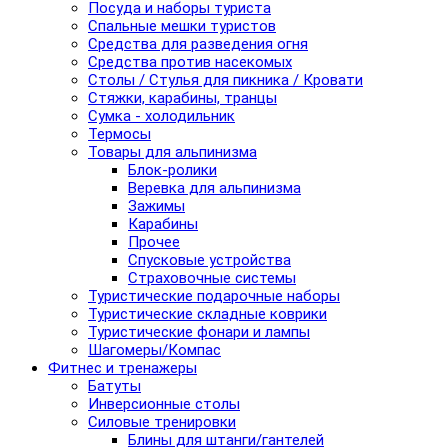
Посуда и наборы туриста
Спальные мешки туристов
Средства для разведения огня
Средства против насекомых
Столы / Стулья для пикника / Кровати
Стяжки, карабины, транцы
Сумка - холодильник
Термосы
Товары для альпинизма
Блок-ролики
Веревка для альпинизма
Зажимы
Карабины
Прочее
Спусковые устройства
Страховочные системы
Туристические подарочные наборы
Туристические складные коврики
Туристические фонари и лампы
Шагомеры/Компас
Фитнес и тренажеры
Батуты
Инверсионные столы
Силовые тренировки
Блины для штанги/гантелей