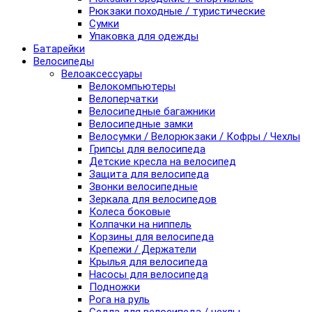
Рюкзаки походные / туристические
Сумки
Упаковка для одежды
Батарейки
Велосипеды
Велоаксессуары
Велокомпьютеры
Велоперчатки
Велосипедные багажники
Велосипедные замки
Велосумки / Велорюкзаки / Кофры / Чехлы
Грипсы для велосипеда
Детские кресла на велосипед
Защита для велосипеда
Звонки велосипедные
Зеркала для велосипедов
Колеса боковые
Колпачки на ниппель
Корзины для велосипеда
Крепежи / Держатели
Крылья для велосипеда
Насосы для велосипеда
Подножки
Рога на руль