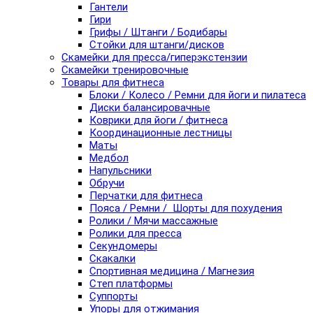
Гантели
Гири
Грифы / Штанги / Бодибары
Стойки для штанги/дисков
Скамейки для пресса/гиперэкстензии
Скамейки тренировочные
Товары для фитнеса
Блоки / Колесо / Ремни для йоги и пилатеса
Диски балансировачные
Коврики для йоги / фитнеса
Координационные лестницы
Маты
Медбол
Напульсники
Обручи
Перчатки для фитнеса
Пояса / Ремни / Шорты для похудения
Ролики / Мячи массажные
Ролики для пресса
Секундомеры
Скакалки
Спортивная медицина / Магнезия
Степ платформы
Суппорты
Упоры для отжимания