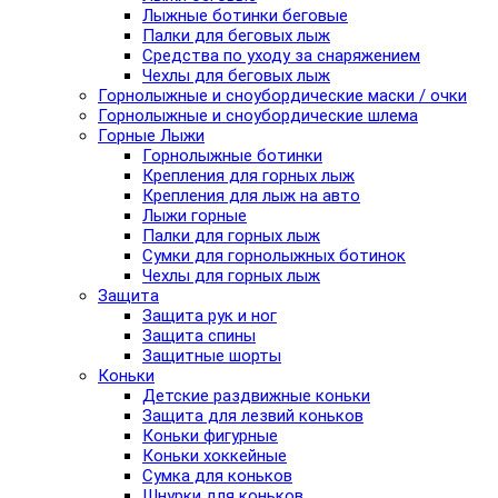
Лыжные ботинки беговые
Палки для беговых лыж
Средства по уходу за снаряжением
Чехлы для беговых лыж
Горнолыжные и сноубордические маски / очки
Горнолыжные и сноубордические шлема
Горные Лыжи
Горнолыжные ботинки
Крепления для горных лыж
Крепления для лыж на авто
Лыжи горные
Палки для горных лыж
Сумки для горнолыжных ботинок
Чехлы для горных лыж
Защита
Защита рук и ног
Защита спины
Защитные шорты
Коньки
Детские раздвижные коньки
Защита для лезвий коньков
Коньки фигурные
Коньки хоккейные
Сумка для коньков
Шнурки для коньков