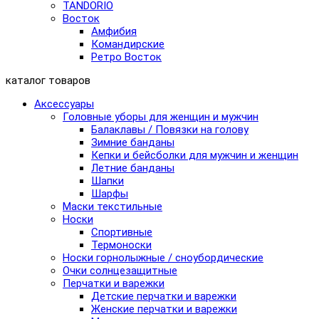
TANDORIO
Восток
Амфибия
Командирские
Ретро Восток
каталог товаров
Аксессуары
Головные уборы для женщин и мужчин
Балаклавы / Повязки на голову
Зимние банданы
Кепки и бейсболки для мужчин и женщин
Летние банданы
Шапки
Шарфы
Маски текстильные
Носки
Спортивные
Термоноски
Носки горнолыжные / сноубордические
Очки солнцезащитные
Перчатки и варежки
Детские перчатки и варежки
Женские перчатки и варежки