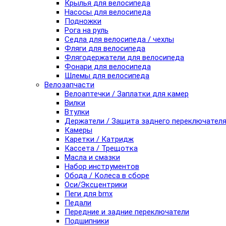
Крылья для велосипеда
Насосы для велосипеда
Подножки
Рога на руль
Седла для велосипеда / чехлы
Фляги для велосипеда
Флягодержатели для велосипеда
Фонари для велосипеда
Шлемы для велосипеда
Велозапчасти
Велоаптечки / Заплатки для камер
Вилки
Втулки
Держатели / Защита заднего переключател
Камеры
Каретки / Катридж
Кассета / Трещотка
Масла и смазки
Набор инструментов
Обода / Колеса в сборе
Оси/Эксцентрики
Пеги для bmx
Педали
Передние и задние переключатели
Подшипники