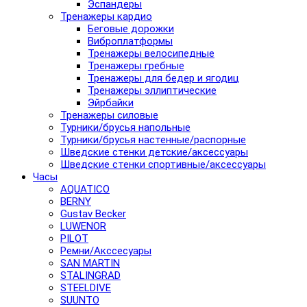
Эспандеры
Тренажеры кардио
Беговые дорожки
Виброплатформы
Тренажеры велосипедные
Тренажеры гребные
Тренажеры для бедер и ягодиц
Тренажеры эллиптические
Эйрбайки
Тренажеры силовые
Турники/брусья напольные
Турники/брусья настенные/распорные
Шведские стенки детские/аксессуары
Шведские стенки спортивные/аксессуары
Часы
AQUATICO
BERNY
Gustav Becker
LUWENOR
PILOT
Pемни/Акссесуары
SAN MARTIN
STALINGRAD
STEELDIVE
SUUNTO