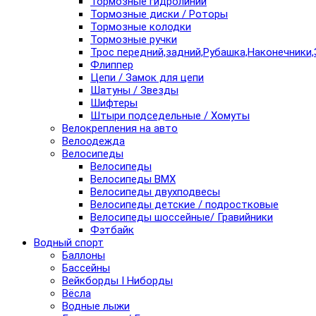
Тормозные гидролинии
Тормозные диски / Роторы
Тормозные колодки
Тормозные ручки
Трос передний,задний,Рубашка,Наконечники,
Флиппер
Цепи / Замок для цепи
Шатуны / Звезды
Шифтеры
Штыри подседельные / Хомуты
Велокрепления на авто
Велоодежда
Велосипеды
Велосипеды
Велосипеды BMX
Велосипеды двухподвесы
Велосипеды детские / подростковые
Велосипеды шоссейные/ Гравийники
Фэтбайк
Водный спорт
Баллоны
Бассейны
Вейкборды I Ниборды
Вёсла
Водные лыжи