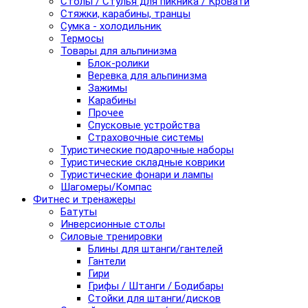
Столы / Стулья для пикника / Кровати
Стяжки, карабины, транцы
Сумка - холодильник
Термосы
Товары для альпинизма
Блок-ролики
Веревка для альпинизма
Зажимы
Карабины
Прочее
Спусковые устройства
Страховочные системы
Туристические подарочные наборы
Туристические складные коврики
Туристические фонари и лампы
Шагомеры/Компас
Фитнес и тренажеры
Батуты
Инверсионные столы
Силовые тренировки
Блины для штанги/гантелей
Гантели
Гири
Грифы / Штанги / Бодибары
Стойки для штанги/дисков