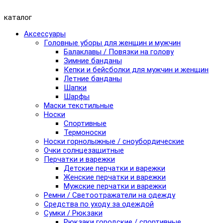
каталог
Аксессуары
Головные уборы для женщин и мужчин
Балаклавы / Повязки на голову
Зимние банданы
Кепки и бейсболки для мужчин и женщин
Летние банданы
Шапки
Шарфы
Маски текстильные
Носки
Спортивные
Термоноски
Носки горнолыжные / сноубордические
Очки солнцезащитные
Перчатки и варежки
Детские перчатки и варежки
Женские перчатки и варежки
Мужские перчатки и варежки
Ремни / Светоотражатели на одежду
Средства по уходу за одеждой
Сумки / Рюкзаки
Рюкзаки городские / спортивные