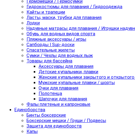
Гермомешки / Гермосумки
Гидрокостюмы для плавания / Гидроодежда
Кайты и трапеции
Ласты, маски, трубки для плавания
Лодки
Надувные матрасы для плавания / Игрушки надув
Обувь для водных видов спорта
Пляжные аксессуары / игры
Сапборды I Sup-доски
Спасательные жилеты
Сумки / Чехлы для водных лыж
Товары для бассейна
Аксессуары для плавания
Детские купальники, плавки
Женские купальники закрытого и открытого
Мужские купальные плавки / шорты
Очки для плавания
Полотенца
Шапочки для плавания
Фалы плетеные и капроновые
Единоборства
Бинты боксерские
Боксерские мешки / Груши / Подвесы
Защита для единоборств
Капы