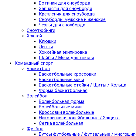
Ботинки для сноуборда
Запчасти для сноуборда
Крепления для сноуборда
Сноуборды мужские и женские
Чехлы для сноуборда
Сноутюбинги
Хоккей
Клюшки
Ленты
Хоккейная экипировка
Шайбы / Мячи для хоккея
Командный спорт
Баскетбол
Баскетбольные кроссовки
Баскетбольные мячи
Баскетбольные стойки / Щиты / Кольца
Форма баскетбольная
Волейбол
Волейбольная форма
Волейбольные мячи
Кроссовки волейбольные
Наколенники волейбольные / Защита
Сетка волейбольная
Футбол
Бутсы футбольные / футзальные / многоши