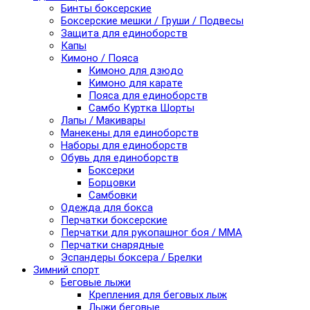
Бинты боксерские
Боксерские мешки / Груши / Подвесы
Защита для единоборств
Капы
Кимоно / Пояса
Кимоно для дзюдо
Кимоно для карате
Пояса для единоборств
Самбо Куртка Шорты
Лапы / Макивары
Манекены для единоборств
Наборы для единоборств
Обувь для единоборств
Боксерки
Борцовки
Самбовки
Одежда для бокса
Перчатки боксерские
Перчатки для рукопашног боя / ММА
Перчатки снарядные
Эспандеры боксера / Брелки
Зимний спорт
Беговые лыжи
Крепления для беговых лыж
Лыжи беговые