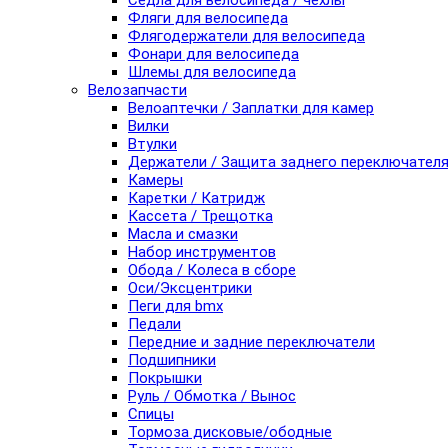
Седла для велосипеда / чехлы
Фляги для велосипеда
Флягодержатели для велосипеда
Фонари для велосипеда
Шлемы для велосипеда
Велозапчасти
Велоаптечки / Заплатки для камер
Вилки
Втулки
Держатели / Защита заднего переключател
Камеры
Каретки / Катридж
Кассета / Трещотка
Масла и смазки
Набор инструментов
Обода / Колеса в сборе
Оси/Эксцентрики
Пеги для bmx
Педали
Передние и задние переключатели
Подшипники
Покрышки
Руль / Обмотка / Вынос
Спицы
Тормоза дисковые/ободные