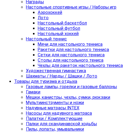
Награды
Настольные спортивные игры / Наборы игр
Аэрохоккей
Лото
Настольный баскетбол
Настольный футбол
Настольный хоккей
Настольный теннис
Мячи для настольного тенниса
Ракетки для настольного тенниса
Сетки для настольного тенниса
Столы для настольного тениса
Чехлы для ракеток настольного тенниса
Художественная гимнастика
Шахматы / Нарды / Шашки / Лото
Товары для туризма и отдыха
Газовые лампы, горелки и газовые баллоны
Гамаки
Мешки, канистры, чехлы, сумки, рюкзаки
Мультиинструменты и ножи
Надувные матрасы INTEX
Насосы для надувного матраса
Палатки / Комплектующие
Палки для скандинавской ходьбы
Пилы, лопаты, умывальники