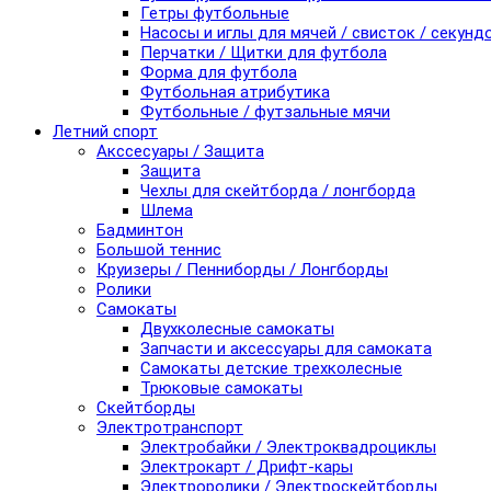
Гетры футбольные
Насосы и иглы для мячей / свисток / секунд
Перчатки / Щитки для футбола
Форма для футбола
Футбольная атрибутика
Футбольные / футзальные мячи
Летний спорт
Акссесуары / Защита
Защита
Чехлы для скейтборда / лонгборда
Шлема
Бадминтон
Большой теннис
Круизеры / Пенниборды / Лонгборды
Ролики
Самокаты
Двухколесные самокаты
Запчасти и аксессуары для самоката
Самокаты детские трехколесные
Трюковые самокаты
Скейтборды
Электротранспорт
Электробайки / Электроквадроциклы
Электрокарт / Дрифт-кары
Электроролики / Электроскейтборды