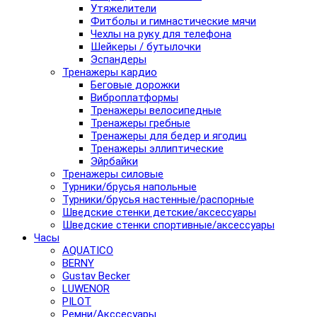
Утяжелители
Фитболы и гимнастические мячи
Чехлы на руку для телефона
Шейкеры / бутылочки
Эспандеры
Тренажеры кардио
Беговые дорожки
Виброплатформы
Тренажеры велосипедные
Тренажеры гребные
Тренажеры для бедер и ягодиц
Тренажеры эллиптические
Эйрбайки
Тренажеры силовые
Турники/брусья напольные
Турники/брусья настенные/распорные
Шведские стенки детские/аксессуары
Шведские стенки спортивные/аксессуары
Часы
AQUATICO
BERNY
Gustav Becker
LUWENOR
PILOT
Pемни/Акссесуары