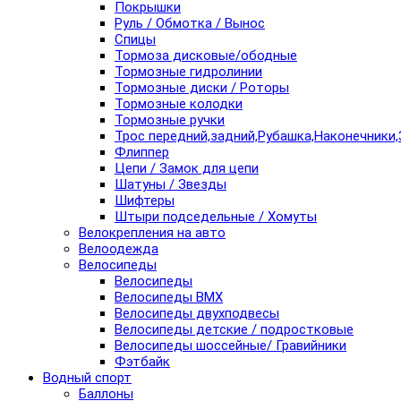
Покрышки
Руль / Обмотка / Вынос
Спицы
Тормоза дисковые/ободные
Тормозные гидролинии
Тормозные диски / Роторы
Тормозные колодки
Тормозные ручки
Трос передний,задний,Рубашка,Наконечники,
Флиппер
Цепи / Замок для цепи
Шатуны / Звезды
Шифтеры
Штыри подседельные / Хомуты
Велокрепления на авто
Велоодежда
Велосипеды
Велосипеды
Велосипеды BMX
Велосипеды двухподвесы
Велосипеды детские / подростковые
Велосипеды шоссейные/ Гравийники
Фэтбайк
Водный спорт
Баллоны