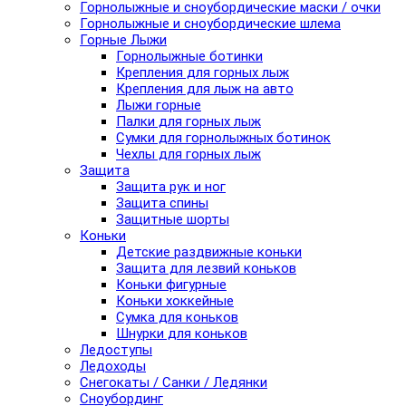
Горнолыжные и сноубордические маски / очки
Горнолыжные и сноубордические шлема
Горные Лыжи
Горнолыжные ботинки
Крепления для горных лыж
Крепления для лыж на авто
Лыжи горные
Палки для горных лыж
Сумки для горнолыжных ботинок
Чехлы для горных лыж
Защита
Защита рук и ног
Защита спины
Защитные шорты
Коньки
Детские раздвижные коньки
Защита для лезвий коньков
Коньки фигурные
Коньки хоккейные
Сумка для коньков
Шнурки для коньков
Ледоступы
Ледоходы
Снегокаты / Санки / Ледянки
Сноубординг