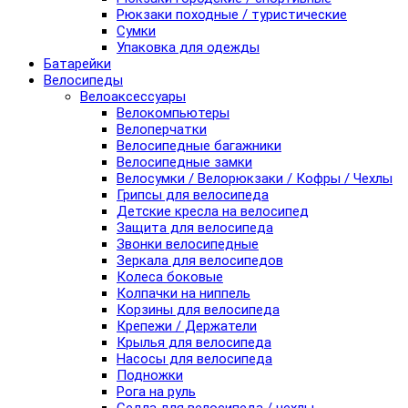
Рюкзаки походные / туристические
Сумки
Упаковка для одежды
Батарейки
Велосипеды
Велоаксессуары
Велокомпьютеры
Велоперчатки
Велосипедные багажники
Велосипедные замки
Велосумки / Велорюкзаки / Кофры / Чехлы
Грипсы для велосипеда
Детские кресла на велосипед
Защита для велосипеда
Звонки велосипедные
Зеркала для велосипедов
Колеса боковые
Колпачки на ниппель
Корзины для велосипеда
Крепежи / Держатели
Крылья для велосипеда
Насосы для велосипеда
Подножки
Рога на руль