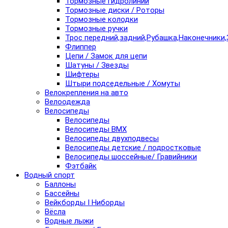
Тормозные гидролинии
Тормозные диски / Роторы
Тормозные колодки
Тормозные ручки
Трос передний,задний,Рубашка,Наконечники,
Флиппер
Цепи / Замок для цепи
Шатуны / Звезды
Шифтеры
Штыри подседельные / Хомуты
Велокрепления на авто
Велоодежда
Велосипеды
Велосипеды
Велосипеды BMX
Велосипеды двухподвесы
Велосипеды детские / подростковые
Велосипеды шоссейные/ Гравийники
Фэтбайк
Водный спорт
Баллоны
Бассейны
Вейкборды I Ниборды
Вёсла
Водные лыжи