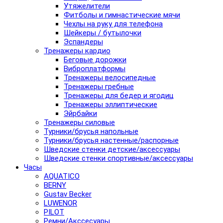
Утяжелители
Фитболы и гимнастические мячи
Чехлы на руку для телефона
Шейкеры / бутылочки
Эспандеры
Тренажеры кардио
Беговые дорожки
Виброплатформы
Тренажеры велосипедные
Тренажеры гребные
Тренажеры для бедер и ягодиц
Тренажеры эллиптические
Эйрбайки
Тренажеры силовые
Турники/брусья напольные
Турники/брусья настенные/распорные
Шведские стенки детские/аксессуары
Шведские стенки спортивные/аксессуары
Часы
AQUATICO
BERNY
Gustav Becker
LUWENOR
PILOT
Pемни/Акссесуары