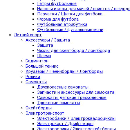
Гетры футбольные
Насосы и иглы для мячей / свисток / секунд
Перчатки / Щитки для футбола
Форма для футбола
Футбольная атрибутика
Футбольные / футзальные мячи
Летний спорт
Акссесуары / Защита
Защита
Чехлы для скейтборда / лонгборда
Шлема
Бадминтон
Большой теннис
Круизеры / Пенниборды / Лонгборды
Ролики
Самокаты
Двухколесные самокаты
Запчасти и аксессуары для самоката
Самокаты детские трехколесные
Трюковые самокаты
Скейтборды
Электротранспорт
Электробайки / Электроквадроциклы
Электрокарт / Дрифт-кары
Электроролики / Электроскейтборды