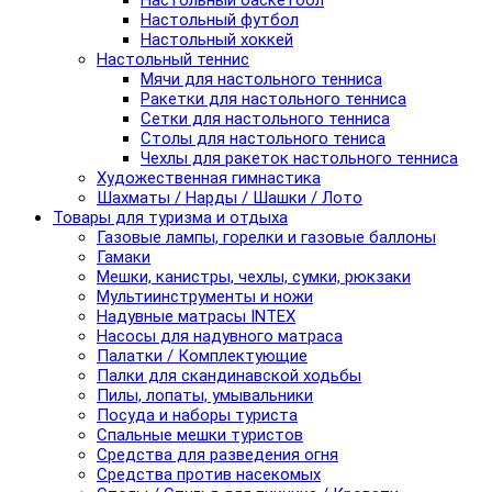
Настольный баскетбол
Настольный футбол
Настольный хоккей
Настольный теннис
Мячи для настольного тенниса
Ракетки для настольного тенниса
Сетки для настольного тенниса
Столы для настольного тениса
Чехлы для ракеток настольного тенниса
Художественная гимнастика
Шахматы / Нарды / Шашки / Лото
Товары для туризма и отдыха
Газовые лампы, горелки и газовые баллоны
Гамаки
Мешки, канистры, чехлы, сумки, рюкзаки
Мультиинструменты и ножи
Надувные матрасы INTEX
Насосы для надувного матраса
Палатки / Комплектующие
Палки для скандинавской ходьбы
Пилы, лопаты, умывальники
Посуда и наборы туриста
Спальные мешки туристов
Средства для разведения огня
Средства против насекомых