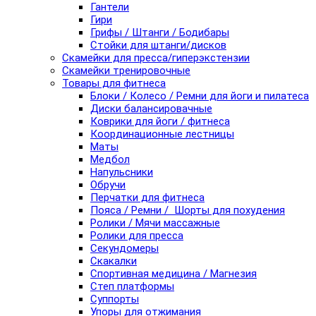
Гантели
Гири
Грифы / Штанги / Бодибары
Стойки для штанги/дисков
Скамейки для пресса/гиперэкстензии
Скамейки тренировочные
Товары для фитнеса
Блоки / Колесо / Ремни для йоги и пилатеса
Диски балансировачные
Коврики для йоги / фитнеса
Координационные лестницы
Маты
Медбол
Напульсники
Обручи
Перчатки для фитнеса
Пояса / Ремни / Шорты для похудения
Ролики / Мячи массажные
Ролики для пресса
Секундомеры
Скакалки
Спортивная медицина / Магнезия
Степ платформы
Суппорты
Упоры для отжимания