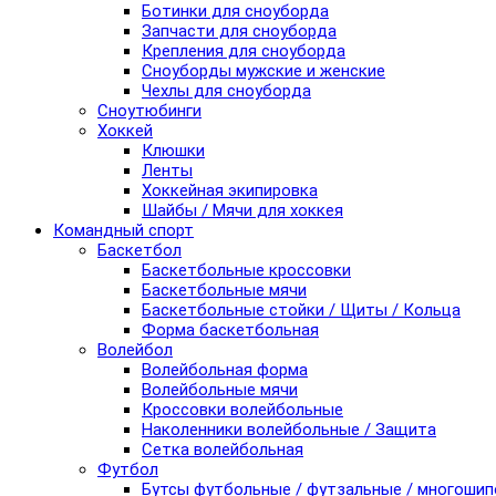
Ботинки для сноуборда
Запчасти для сноуборда
Крепления для сноуборда
Сноуборды мужские и женские
Чехлы для сноуборда
Сноутюбинги
Хоккей
Клюшки
Ленты
Хоккейная экипировка
Шайбы / Мячи для хоккея
Командный спорт
Баскетбол
Баскетбольные кроссовки
Баскетбольные мячи
Баскетбольные стойки / Щиты / Кольца
Форма баскетбольная
Волейбол
Волейбольная форма
Волейбольные мячи
Кроссовки волейбольные
Наколенники волейбольные / Защита
Сетка волейбольная
Футбол
Бутсы футбольные / футзальные / многоши