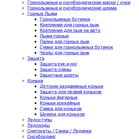
Горнолыжные и сноубордические маски / очки
Горнолыжные и сноубордические шлема
Горные Лыжи
Горнолыжные ботинки
Крепления для горных лыж
Крепления для лыж на авто
Лыжи горные
Палки для горных лыж
Сумки для горнолыжных ботинок
Чехлы для горных лыж
Защита
Защита рук и ног
Защита спины
Защитные шорты
Коньки
Детские раздвижные коньки
Защита для лезвий коньков
Коньки фигурные
Коньки хоккейные
Сумка для коньков
Шнурки для коньков
Ледоступы
Ледоходы
Снегокаты / Санки / Ледянки
Сноубординг