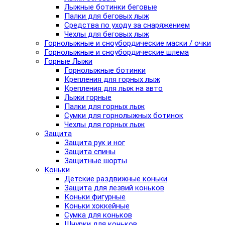
Лыжные ботинки беговые
Палки для беговых лыж
Средства по уходу за снаряжением
Чехлы для беговых лыж
Горнолыжные и сноубордические маски / очки
Горнолыжные и сноубордические шлема
Горные Лыжи
Горнолыжные ботинки
Крепления для горных лыж
Крепления для лыж на авто
Лыжи горные
Палки для горных лыж
Сумки для горнолыжных ботинок
Чехлы для горных лыж
Защита
Защита рук и ног
Защита спины
Защитные шорты
Коньки
Детские раздвижные коньки
Защита для лезвий коньков
Коньки фигурные
Коньки хоккейные
Сумка для коньков
Шнурки для коньков