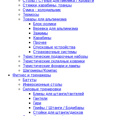
Столы / Стулья для пикника / Кровати
Стяжки, карабины, транцы
Сумка - холодильник
Термосы
Товары для альпинизма
Блок-ролики
Веревка для альпинизма
Зажимы
Карабины
Прочее
Спусковые устройства
Страховочные системы
Туристические подарочные наборы
Туристические складные коврики
Туристические фонари и лампы
Шагомеры/Компас
Фитнес и тренажеры
Батуты
Инверсионные столы
Силовые тренировки
Блины для штанги/гантелей
Гантели
Гири
Грифы / Штанги / Бодибары
Стойки для штанги/дисков