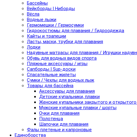
Бассейны
Вейкборды I Ниборды
Вёсла
Водные лыжи
Гермомешки / Гермосумки
Гидрокостюмы для плавания / Гидроодежда
Кайты и трапеции
Ласты, маски, трубки для плавания
Лодки
Надувные матрасы для плавания / Игрушки надув
Обувь для водных видов спорта
Пляжные аксессуары / игры
Сапборды I Sup-доски
Спасательные жилеты
Сумки / Чехлы для водных лыж
Товары для бассейна
Аксессуары для плавания
Детские купальники, плавки
Женские купальники закрытого и открытого
Мужские купальные плавки / шорты
Очки для плавания
Полотенца
Шапочки для плавания
Фалы плетеные и капроновые
Единоборства