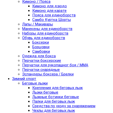
Кимоно / Пояса
Кимоно для дзюдо
Кимоно для карате
Пояса для единоборств
Самбо Куртка Шорты
Лапы / Макивары
Манекены для единоборств
Наборы для единоборств
Обувь для единоборств
Боксерки
Борцовки
Самбовки
Одежда для бокса
Перчатки боксерские
Перчатки для рукопашног боя / ММА
Перчатки снарядные
Эспандеры боксера / Брелки
Зимний спорт
Беговые лыжи
Крепления для беговых лыж
Лыжи беговые
Лыжные ботинки беговые
Палки для беговых лыж
Средства по уходу за снаряжением
Чехлы для беговых лыж