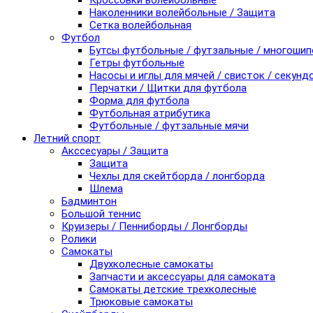
Кроссовки волейбольные
Наколенники волейбольные / Защита
Сетка волейбольная
Футбол
Бутсы футбольные / футзальные / многоши
Гетры футбольные
Насосы и иглы для мячей / свисток / секунд
Перчатки / Щитки для футбола
Форма для футбола
Футбольная атрибутика
Футбольные / футзальные мячи
Летний спорт
Акссесуары / Защита
Защита
Чехлы для скейтборда / лонгборда
Шлема
Бадминтон
Большой теннис
Круизеры / Пенниборды / Лонгборды
Ролики
Самокаты
Двухколесные самокаты
Запчасти и аксессуары для самоката
Самокаты детские трехколесные
Трюковые самокаты