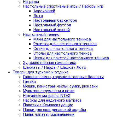
Награды
Настольные спортивные игры / Наборы игр
Аэрохоккей
Лото
Настольный баскетбол
Настольный футбол
Настольный хоккей
Настольный теннис
Мячи для настольного тенниса
Ракетки для настольного тенниса
Сетки для настольного тенниса
Столы для настольного тениса
Чехлы для ракеток настольного тенниса
Художественная гимнастика
Шахматы / Нарды / Шашки / Лото
Товары для туризма и отдыха
Газовые лампы, горелки и газовые баллоны
Гамаки
Мешки, канистры, чехлы, сумки, рюкзаки
Мультиинструменты и ножи
Надувные матрасы INTEX
Насосы для надувного матраса
Палатки / Комплектующие
Палки для скандинавской ходьбы
Пилы, лопаты, умывальники