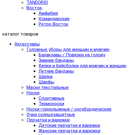
TANDORIO
Восток
Амфибия
Командирские
Ретро Восток
каталог товаров
Аксессуары
Головные уборы для женщин и мужчин
Балаклавы / Повязки на голову
Зимние банданы
Кепки и бейсболки для мужчин и женщин
Летние банданы
Шапки
Шарфы
Маски текстильные
Носки
Спортивные
Термоноски
Носки горнолыжные / сноубордические
Очки солнцезащитные
Перчатки и варежки
Детские перчатки и варежки
Женские перчатки и варежки