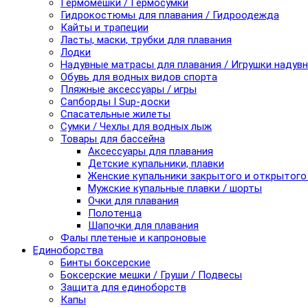
Гермомешки / Гермосумки
Гидрокостюмы для плавания / Гидроодежда
Кайты и трапеции
Ласты, маски, трубки для плавания
Лодки
Надувные матрасы для плавания / Игрушки надув
Обувь для водных видов спорта
Пляжные аксессуары / игры
Сапборды I Sup-доски
Спасательные жилеты
Сумки / Чехлы для водных лыж
Товары для бассейна
Аксессуары для плавания
Детские купальники, плавки
Женские купальники закрытого и открытого
Мужские купальные плавки / шорты
Очки для плавания
Полотенца
Шапочки для плавания
Фалы плетеные и капроновые
Единоборства
Бинты боксерские
Боксерские мешки / Груши / Подвесы
Защита для единоборств
Капы