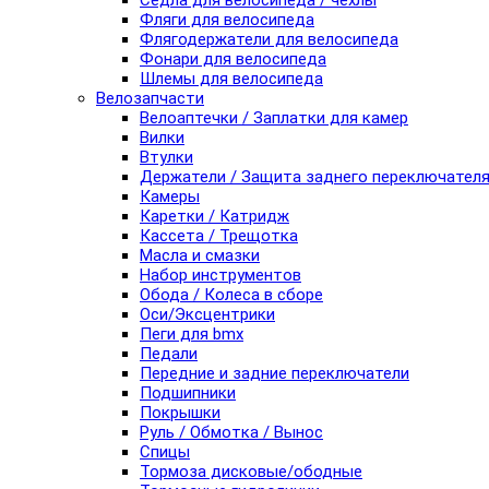
Седла для велосипеда / чехлы
Фляги для велосипеда
Флягодержатели для велосипеда
Фонари для велосипеда
Шлемы для велосипеда
Велозапчасти
Велоаптечки / Заплатки для камер
Вилки
Втулки
Держатели / Защита заднего переключател
Камеры
Каретки / Катридж
Кассета / Трещотка
Масла и смазки
Набор инструментов
Обода / Колеса в сборе
Оси/Эксцентрики
Пеги для bmx
Педали
Передние и задние переключатели
Подшипники
Покрышки
Руль / Обмотка / Вынос
Спицы
Тормоза дисковые/ободные