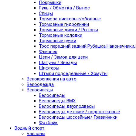
Покрышки
Руль / Обмотка / Вынос
Спицы
Тормоза дисковые/ободные
Тормозные гидролинии
Тормозные диски / Роторы
Тормозные колодки
Тормозные ручки
Трос передний,задний,Рубашка,Наконечники,
Флиппер
Цепи / Замок для цепи
Шатуны / Звезды
Шифтеры
Штыри подседельные / Хомуты
Велокрепления на авто
Велоодежда
Велосипеды
Велосипеды
Велосипеды BMX
Велосипеды двухподвесы
Велосипеды детские / подростковые
Велосипеды шоссейные/ Гравийники
Фэтбайк
Водный спорт
Баллоны