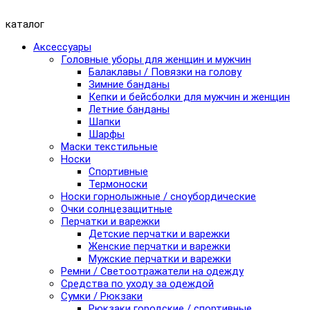
каталог
Аксессуары
Головные уборы для женщин и мужчин
Балаклавы / Повязки на голову
Зимние банданы
Кепки и бейсболки для мужчин и женщин
Летние банданы
Шапки
Шарфы
Маски текстильные
Носки
Спортивные
Термоноски
Носки горнолыжные / сноубордические
Очки солнцезащитные
Перчатки и варежки
Детские перчатки и варежки
Женские перчатки и варежки
Мужские перчатки и варежки
Ремни / Светоотражатели на одежду
Средства по уходу за одеждой
Сумки / Рюкзаки
Рюкзаки городские / спортивные