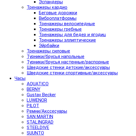
Эспандеры
Тренажеры кардио
Беговые дорожки
Виброплатформы
Тренажеры велосипедные
Тренажеры гребные
Тренажеры для бедер и ягодиц
Тренажеры эллиптические
Эйрбайки
Тренажеры силовые
Турники/брусья напольные
Турники/брусья настенные/распорные
Шведские стенки детские/аксессуары
Шведские стенки спортивные/аксессуары
Часы
AQUATICO
BERNY
Gustav Becker
LUWENOR
PILOT
Pемни/Акссесуары
SAN MARTIN
STALINGRAD
STEELDIVE
SUUNTO