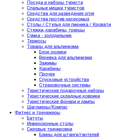
Посуда и наборы туриста
Спальные мешки туристов
Средства для разведения огня
Средства против насекомых
Столы / Стулья для пикника / Кровати
Стяжки, карабины, транцы
Сумка - холодильник
Термосы
Товары для альпинизма
Блок-ролики
Веревка для альпинизма
Зажимы
Карабины
Прочее
Спусковые устройства
Страховочные системы
Туристические подарочные наборы
Туристические складные коврики
Туристические фонари и лампы
Шагомеры/Компас
Фитнес и тренажеры
Батуты
Инверсионные столы
Силовые тренировки
Блины для штанги/гантелей