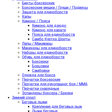
Бинты боксерские
Боксерские мешки / Груши / Подвесы
Защита для единоборств
Капы
Кимоно / Пояса
Кимоно для дзюдо
Кимоно для карате
Пояса для единоборств
Самбо Куртка Шорты
Лапы / Макивары
Манекены для единоборств
Наборы для единоборств
Обувь для единоборств
Боксерки
Борцовки
Самбовки
Одежда для бокса
Перчатки боксерские
Перчатки для рукопашног боя / ММА
Перчатки снарядные
Эспандеры боксера / Брелки
Зимний спорт
Беговые лыжи
Крепления для беговых лыж
Лыжи беговые