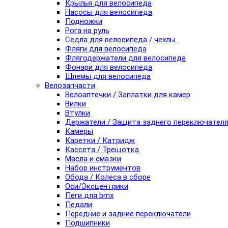
Крылья для велосипеда
Насосы для велосипеда
Подножки
Рога на руль
Седла для велосипеда / чехлы
Фляги для велосипеда
Флягодержатели для велосипеда
Фонари для велосипеда
Шлемы для велосипеда
Велозапчасти
Велоаптечки / Заплатки для камер
Вилки
Втулки
Держатели / Защита заднего переключател
Камеры
Каретки / Катридж
Кассета / Трещотка
Масла и смазки
Набор инструментов
Обода / Колеса в сборе
Оси/Эксцентрики
Пеги для bmx
Педали
Передние и задние переключатели
Подшипники