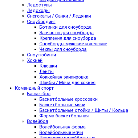
Ледоступы
Ледоходы
Снегокаты / Санки / Ледянки
Сноубординг
Ботинки для сноуборда
Запчасти для сноуборда
Крепления для сноуборда
Сноуборды мужские и женские
Чехлы для сноуборда
Сноутюбинги
Хоккей
Клюшки
Ленты
Хоккейная экипировка
Шайбы / Мячи для хоккея
Командный спорт
Баскетбол
Баскетбольные кроссовки
Баскетбольные мячи
Баскетбольные стойки / Щиты / Кольца
Форма баскетбольная
Волейбол
Волейбольная форма
Волейбольные мячи