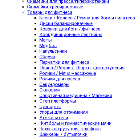
Скамейки для пресса/гиперэкстензии
Скамейки тренировочные
Товары для фитнеса
Блоки / Колесо / Ремни для йоги и пилатеса
Диски балансировачные
Коврики для йоги / фитнеса
Координационные лестницы
Маты
Медбол
Напульсники
Обручи
Перчатки для фитнеса
Пояса / Ремни / Шорты для похудения
Ролики / Мячи массажные
Ролики для пресса
Секундомеры
Скакалки
Спортивная медицина / Магнезия
Степ платформы
Суппорты
Упоры для отжимания
Утяжелители
Фитболы и гимнастические мячи
Чехлы на руку для телефона
Шейкеры / бутылочки