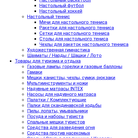
Настольный баскетбол
Настольный футбол
Настольный хоккей
Настольный теннис
Мячи для настольного тенниса
Ракетки для настольного тенниса
Сетки для настольного тенниса
Столы для настольного тениса
Чехлы для ракеток настольного тенниса
Художественная гимнастика
Шахматы / Нарды / Шашки / Лото
Товары для туризма и отдыха
Газовые лампы, горелки и газовые баллоны
Гамаки
Мешки, канистры, чехлы, сумки, рюкзаки
Мультиинструменты и ножи
Надувные матрасы INTEX
Насосы для надувного матраса
Палатки / Комплектующие
Палки для скандинавской ходьбы
Пилы, лопаты, умывальники
Посуда и наборы туриста
Спальные мешки туристов
Средства для разведения огня
Средства против насекомых