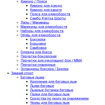
Кимоно / Пояса
Кимоно для дзюдо
Кимоно для карате
Пояса для единоборств
Самбо Куртка Шорты
Лапы / Макивары
Манекены для единоборств
Наборы для единоборств
Обувь для единоборств
Боксерки
Борцовки
Самбовки
Одежда для бокса
Перчатки боксерские
Перчатки для рукопашног боя / ММА
Перчатки снарядные
Эспандеры боксера / Брелки
Зимний спорт
Беговые лыжи
Крепления для беговых лыж
Лыжи беговые
Лыжные ботинки беговые
Палки для беговых лыж
Средства по уходу за снаряжением
Чехлы для беговых лыж