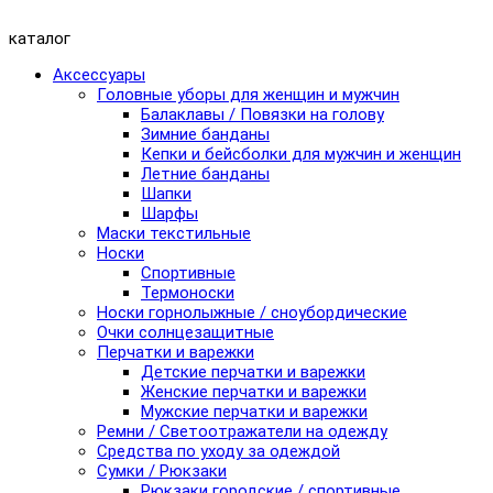
каталог
Аксессуары
Головные уборы для женщин и мужчин
Балаклавы / Повязки на голову
Зимние банданы
Кепки и бейсболки для мужчин и женщин
Летние банданы
Шапки
Шарфы
Маски текстильные
Носки
Спортивные
Термоноски
Носки горнолыжные / сноубордические
Очки солнцезащитные
Перчатки и варежки
Детские перчатки и варежки
Женские перчатки и варежки
Мужские перчатки и варежки
Ремни / Светоотражатели на одежду
Средства по уходу за одеждой
Сумки / Рюкзаки
Рюкзаки городские / спортивные