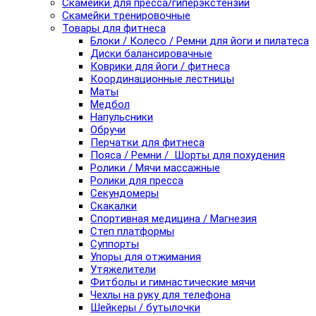
Скамейки для пресса/гиперэкстензии
Скамейки тренировочные
Товары для фитнеса
Блоки / Колесо / Ремни для йоги и пилатеса
Диски балансировачные
Коврики для йоги / фитнеса
Координационные лестницы
Маты
Медбол
Напульсники
Обручи
Перчатки для фитнеса
Пояса / Ремни / Шорты для похудения
Ролики / Мячи массажные
Ролики для пресса
Секундомеры
Скакалки
Спортивная медицина / Магнезия
Степ платформы
Суппорты
Упоры для отжимания
Утяжелители
Фитболы и гимнастические мячи
Чехлы на руку для телефона
Шейкеры / бутылочки