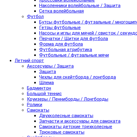
Кроссовки волейбольные
Наколенники волейбольные / Защита
Сетка волейбольная
Футбол
Бутсы футбольные / футзальные / многоши
Гетры футбольные
Насосы и иглы для мячей / свисток / секунд
Перчатки / Щитки для футбола
Форма для футбола
Футбольная атрибутика
Футбольные / футзальные мячи
Летний спорт
Акссесуары / Защита
Защита
Чехлы для скейтборда / лонгборда
Шлема
Бадминтон
Большой теннис
Круизеры / Пенниборды / Лонгборды
Ролики
Самокаты
Двухколесные самокаты
Запчасти и аксессуары для самоката
Самокаты детские трехколесные
Трюковые самокаты