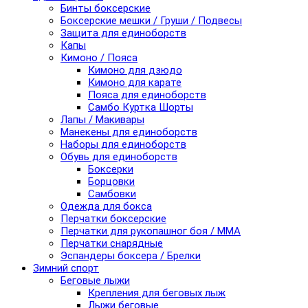
Бинты боксерские
Боксерские мешки / Груши / Подвесы
Защита для единоборств
Капы
Кимоно / Пояса
Кимоно для дзюдо
Кимоно для карате
Пояса для единоборств
Самбо Куртка Шорты
Лапы / Макивары
Манекены для единоборств
Наборы для единоборств
Обувь для единоборств
Боксерки
Борцовки
Самбовки
Одежда для бокса
Перчатки боксерские
Перчатки для рукопашног боя / ММА
Перчатки снарядные
Эспандеры боксера / Брелки
Зимний спорт
Беговые лыжи
Крепления для беговых лыж
Лыжи беговые