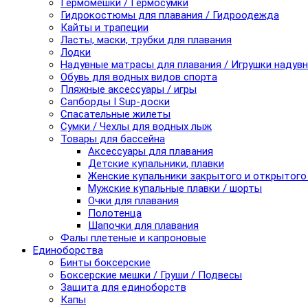
Гермомешки / Гермосумки
Гидрокостюмы для плавания / Гидроодежда
Кайты и трапеции
Ласты, маски, трубки для плавания
Лодки
Надувные матрасы для плавания / Игрушки надув
Обувь для водных видов спорта
Пляжные аксессуары / игры
Сапборды I Sup-доски
Спасательные жилеты
Сумки / Чехлы для водных лыж
Товары для бассейна
Аксессуары для плавания
Детские купальники, плавки
Женские купальники закрытого и открытого
Мужские купальные плавки / шорты
Очки для плавания
Полотенца
Шапочки для плавания
Фалы плетеные и капроновые
Единоборства
Бинты боксерские
Боксерские мешки / Груши / Подвесы
Защита для единоборств
Капы