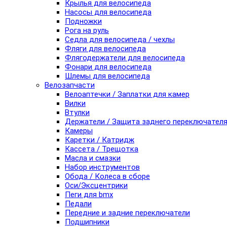
Крылья для велосипеда
Насосы для велосипеда
Подножки
Рога на руль
Седла для велосипеда / чехлы
Фляги для велосипеда
Флягодержатели для велосипеда
Фонари для велосипеда
Шлемы для велосипеда
Велозапчасти
Велоаптечки / Заплатки для камер
Вилки
Втулки
Держатели / Защита заднего переключател
Камеры
Каретки / Катридж
Кассета / Трещотка
Масла и смазки
Набор инструментов
Обода / Колеса в сборе
Оси/Эксцентрики
Пеги для bmx
Педали
Передние и задние переключатели
Подшипники