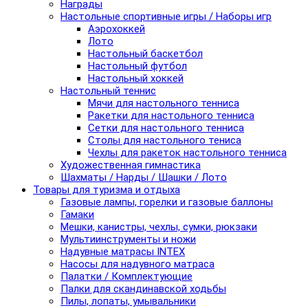
Награды
Настольные спортивные игры / Наборы игр
Аэрохоккей
Лото
Настольный баскетбол
Настольный футбол
Настольный хоккей
Настольный теннис
Мячи для настольного тенниса
Ракетки для настольного тенниса
Сетки для настольного тенниса
Столы для настольного тениса
Чехлы для ракеток настольного тенниса
Художественная гимнастика
Шахматы / Нарды / Шашки / Лото
Товары для туризма и отдыха
Газовые лампы, горелки и газовые баллоны
Гамаки
Мешки, канистры, чехлы, сумки, рюкзаки
Мультиинструменты и ножи
Надувные матрасы INTEX
Насосы для надувного матраса
Палатки / Комплектующие
Палки для скандинавской ходьбы
Пилы, лопаты, умывальники