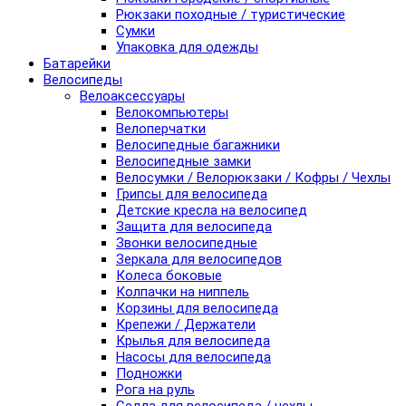
Рюкзаки походные / туристические
Сумки
Упаковка для одежды
Батарейки
Велосипеды
Велоаксессуары
Велокомпьютеры
Велоперчатки
Велосипедные багажники
Велосипедные замки
Велосумки / Велорюкзаки / Кофры / Чехлы
Грипсы для велосипеда
Детские кресла на велосипед
Защита для велосипеда
Звонки велосипедные
Зеркала для велосипедов
Колеса боковые
Колпачки на ниппель
Корзины для велосипеда
Крепежи / Держатели
Крылья для велосипеда
Насосы для велосипеда
Подножки
Рога на руль