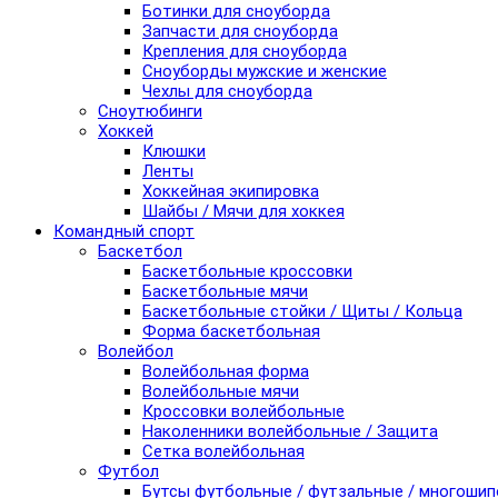
Ботинки для сноуборда
Запчасти для сноуборда
Крепления для сноуборда
Сноуборды мужские и женские
Чехлы для сноуборда
Сноутюбинги
Хоккей
Клюшки
Ленты
Хоккейная экипировка
Шайбы / Мячи для хоккея
Командный спорт
Баскетбол
Баскетбольные кроссовки
Баскетбольные мячи
Баскетбольные стойки / Щиты / Кольца
Форма баскетбольная
Волейбол
Волейбольная форма
Волейбольные мячи
Кроссовки волейбольные
Наколенники волейбольные / Защита
Сетка волейбольная
Футбол
Бутсы футбольные / футзальные / многоши