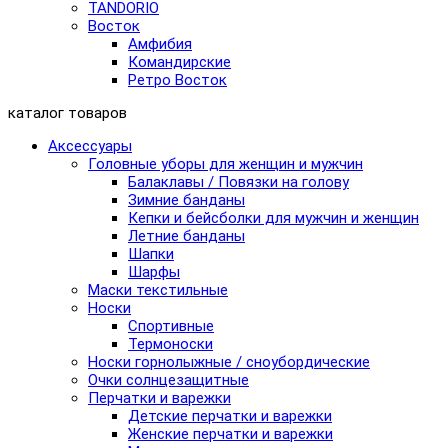
TANDORIO
Восток
Амфибия
Командирские
Ретро Восток
каталог товаров
Аксессуары
Головные уборы для женщин и мужчин
Балаклавы / Повязки на голову
Зимние банданы
Кепки и бейсболки для мужчин и женщин
Летние банданы
Шапки
Шарфы
Маски текстильные
Носки
Спортивные
Термоноски
Носки горнолыжные / сноубордические
Очки солнцезащитные
Перчатки и варежки
Детские перчатки и варежки
Женские перчатки и варежки