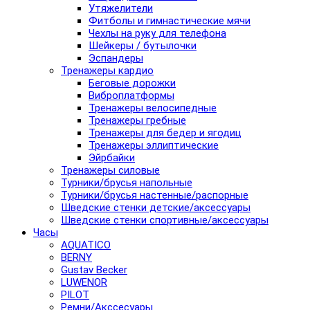
Утяжелители
Фитболы и гимнастические мячи
Чехлы на руку для телефона
Шейкеры / бутылочки
Эспандеры
Тренажеры кардио
Беговые дорожки
Виброплатформы
Тренажеры велосипедные
Тренажеры гребные
Тренажеры для бедер и ягодиц
Тренажеры эллиптические
Эйрбайки
Тренажеры силовые
Турники/брусья напольные
Турники/брусья настенные/распорные
Шведские стенки детские/аксессуары
Шведские стенки спортивные/аксессуары
Часы
AQUATICO
BERNY
Gustav Becker
LUWENOR
PILOT
Pемни/Акссесуары