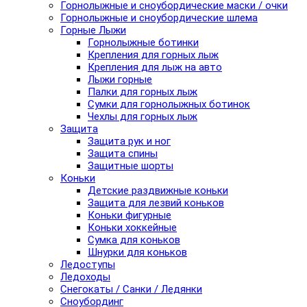
Горнолыжные и сноубордические маски / очки
Горнолыжные и сноубордические шлема
Горные Лыжи
Горнолыжные ботинки
Крепления для горных лыж
Крепления для лыж на авто
Лыжи горные
Палки для горных лыж
Сумки для горнолыжных ботинок
Чехлы для горных лыж
Защита
Защита рук и ног
Защита спины
Защитные шорты
Коньки
Детские раздвижные коньки
Защита для лезвий коньков
Коньки фигурные
Коньки хоккейные
Сумка для коньков
Шнурки для коньков
Ледоступы
Ледоходы
Снегокаты / Санки / Ледянки
Сноубординг