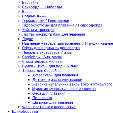
Бассейны
Вейкборды I Ниборды
Вёсла
Водные лыжи
Гермомешки / Гермосумки
Гидрокостюмы для плавания / Гидроодежда
Кайты и трапеции
Ласты, маски, трубки для плавания
Лодки
Надувные матрасы для плавания / Игрушки надув
Обувь для водных видов спорта
Пляжные аксессуары / игры
Сапборды I Sup-доски
Спасательные жилеты
Сумки / Чехлы для водных лыж
Товары для бассейна
Аксессуары для плавания
Детские купальники, плавки
Женские купальники закрытого и открытого
Мужские купальные плавки / шорты
Очки для плавания
Полотенца
Шапочки для плавания
Фалы плетеные и капроновые
Единоборства