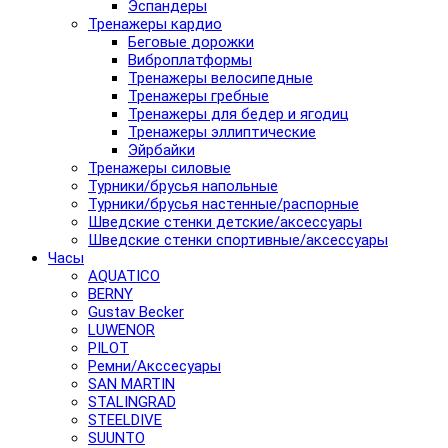
Эспандеры
Тренажеры кардио
Беговые дорожки
Виброплатформы
Тренажеры велосипедные
Тренажеры гребные
Тренажеры для бедер и ягодиц
Тренажеры эллиптические
Эйрбайки
Тренажеры силовые
Турники/брусья напольные
Турники/брусья настенные/распорные
Шведские стенки детские/аксессуары
Шведские стенки спортивные/аксессуары
Часы
AQUATICO
BERNY
Gustav Becker
LUWENOR
PILOT
Pемни/Акссесуары
SAN MARTIN
STALINGRAD
STEELDIVE
SUUNTO