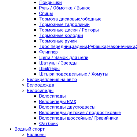
Покрышки
Руль / Обмотка / Вынос
Спицы
Тормоза дисковые/ободные
Тормозные гидролинии
Тормозные диски / Роторы
Тормозные колодки
Тормозные ручки
Трос передний,задний,Рубашка,Наконечники,
Флиппер
Цепи / Замок для цепи
Шатуны / Звезды
Шифтеры
Штыри подседельные / Хомуты
Велокрепления на авто
Велоодежда
Велосипеды
Велосипеды
Велосипеды BMX
Велосипеды двухподвесы
Велосипеды детские / подростковые
Велосипеды шоссейные/ Гравийники
Фэтбайк
Водный спорт
Баллоны