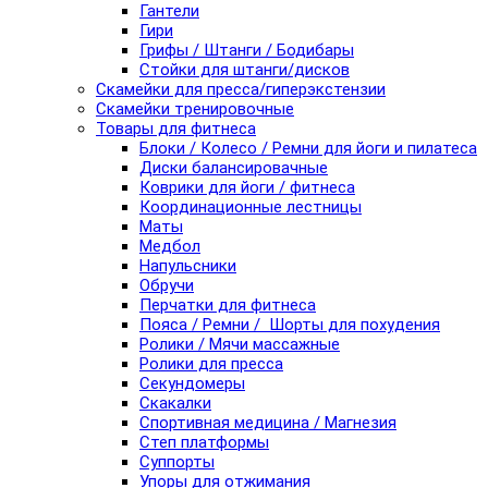
Гантели
Гири
Грифы / Штанги / Бодибары
Стойки для штанги/дисков
Скамейки для пресса/гиперэкстензии
Скамейки тренировочные
Товары для фитнеса
Блоки / Колесо / Ремни для йоги и пилатеса
Диски балансировачные
Коврики для йоги / фитнеса
Координационные лестницы
Маты
Медбол
Напульсники
Обручи
Перчатки для фитнеса
Пояса / Ремни / Шорты для похудения
Ролики / Мячи массажные
Ролики для пресса
Секундомеры
Скакалки
Спортивная медицина / Магнезия
Степ платформы
Суппорты
Упоры для отжимания