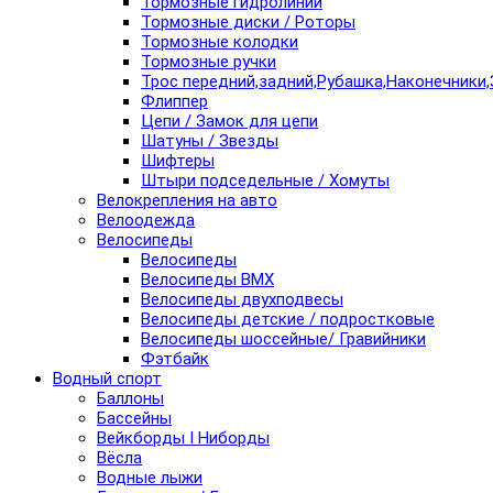
Тормозные гидролинии
Тормозные диски / Роторы
Тормозные колодки
Тормозные ручки
Трос передний,задний,Рубашка,Наконечники,
Флиппер
Цепи / Замок для цепи
Шатуны / Звезды
Шифтеры
Штыри подседельные / Хомуты
Велокрепления на авто
Велоодежда
Велосипеды
Велосипеды
Велосипеды BMX
Велосипеды двухподвесы
Велосипеды детские / подростковые
Велосипеды шоссейные/ Гравийники
Фэтбайк
Водный спорт
Баллоны
Бассейны
Вейкборды I Ниборды
Вёсла
Водные лыжи