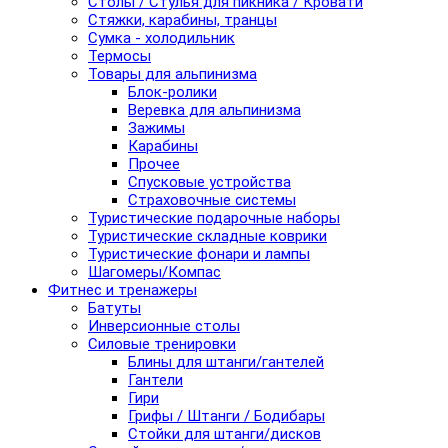
Столы / Стулья для пикника / Кровати
Стяжки, карабины, транцы
Сумка - холодильник
Термосы
Товары для альпинизма
Блок-ролики
Веревка для альпинизма
Зажимы
Карабины
Прочее
Спусковые устройства
Страховочные системы
Туристические подарочные наборы
Туристические складные коврики
Туристические фонари и лампы
Шагомеры/Компас
Фитнес и тренажеры
Батуты
Инверсионные столы
Силовые тренировки
Блины для штанги/гантелей
Гантели
Гири
Грифы / Штанги / Бодибары
Стойки для штанги/дисков