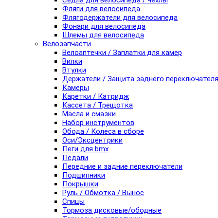
Седла для велосипеда / чехлы
Фляги для велосипеда
Флягодержатели для велосипеда
Фонари для велосипеда
Шлемы для велосипеда
Велозапчасти
Велоаптечки / Заплатки для камер
Вилки
Втулки
Держатели / Защита заднего переключател
Камеры
Каретки / Катридж
Кассета / Трещотка
Масла и смазки
Набор инструментов
Обода / Колеса в сборе
Оси/Эксцентрики
Пеги для bmx
Педали
Передние и задние переключатели
Подшипники
Покрышки
Руль / Обмотка / Вынос
Спицы
Тормоза дисковые/ободные