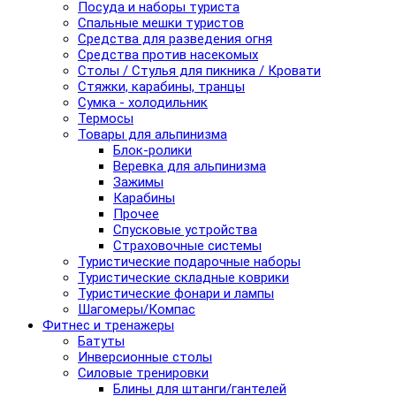
Посуда и наборы туриста
Спальные мешки туристов
Средства для разведения огня
Средства против насекомых
Столы / Стулья для пикника / Кровати
Стяжки, карабины, транцы
Сумка - холодильник
Термосы
Товары для альпинизма
Блок-ролики
Веревка для альпинизма
Зажимы
Карабины
Прочее
Спусковые устройства
Страховочные системы
Туристические подарочные наборы
Туристические складные коврики
Туристические фонари и лампы
Шагомеры/Компас
Фитнес и тренажеры
Батуты
Инверсионные столы
Силовые тренировки
Блины для штанги/гантелей