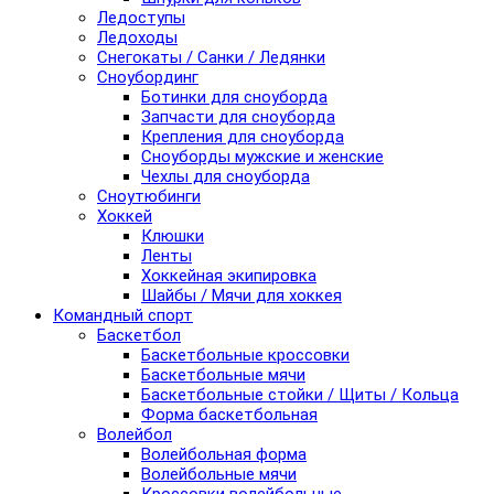
Ледоступы
Ледоходы
Снегокаты / Санки / Ледянки
Сноубординг
Ботинки для сноуборда
Запчасти для сноуборда
Крепления для сноуборда
Сноуборды мужские и женские
Чехлы для сноуборда
Сноутюбинги
Хоккей
Клюшки
Ленты
Хоккейная экипировка
Шайбы / Мячи для хоккея
Командный спорт
Баскетбол
Баскетбольные кроссовки
Баскетбольные мячи
Баскетбольные стойки / Щиты / Кольца
Форма баскетбольная
Волейбол
Волейбольная форма
Волейбольные мячи