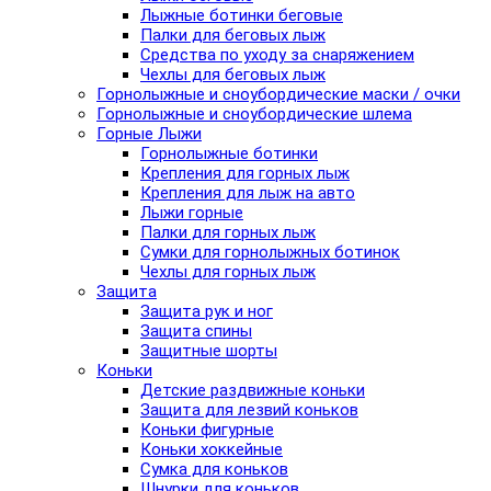
Лыжные ботинки беговые
Палки для беговых лыж
Средства по уходу за снаряжением
Чехлы для беговых лыж
Горнолыжные и сноубордические маски / очки
Горнолыжные и сноубордические шлема
Горные Лыжи
Горнолыжные ботинки
Крепления для горных лыж
Крепления для лыж на авто
Лыжи горные
Палки для горных лыж
Сумки для горнолыжных ботинок
Чехлы для горных лыж
Защита
Защита рук и ног
Защита спины
Защитные шорты
Коньки
Детские раздвижные коньки
Защита для лезвий коньков
Коньки фигурные
Коньки хоккейные
Сумка для коньков
Шнурки для коньков