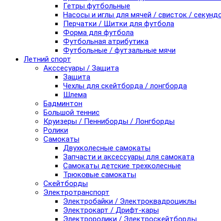
Гетры футбольные
Насосы и иглы для мячей / свисток / секунд
Перчатки / Щитки для футбола
Форма для футбола
Футбольная атрибутика
Футбольные / футзальные мячи
Летний спорт
Акссесуары / Защита
Защита
Чехлы для скейтборда / лонгборда
Шлема
Бадминтон
Большой теннис
Круизеры / Пенниборды / Лонгборды
Ролики
Самокаты
Двухколесные самокаты
Запчасти и аксессуары для самоката
Самокаты детские трехколесные
Трюковые самокаты
Скейтборды
Электротранспорт
Электробайки / Электроквадроциклы
Электрокарт / Дрифт-кары
Электроролики / Электроскейтборды