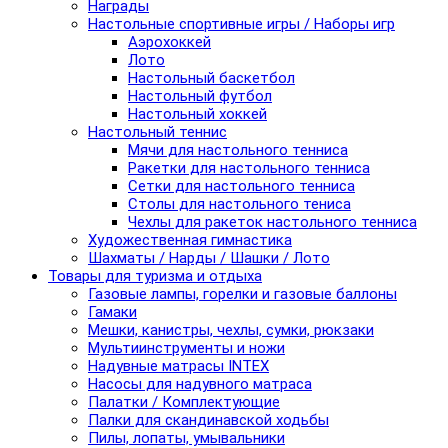
Награды
Настольные спортивные игры / Наборы игр
Аэрохоккей
Лото
Настольный баскетбол
Настольный футбол
Настольный хоккей
Настольный теннис
Мячи для настольного тенниса
Ракетки для настольного тенниса
Сетки для настольного тенниса
Столы для настольного тениса
Чехлы для ракеток настольного тенниса
Художественная гимнастика
Шахматы / Нарды / Шашки / Лото
Товары для туризма и отдыха
Газовые лампы, горелки и газовые баллоны
Гамаки
Мешки, канистры, чехлы, сумки, рюкзаки
Мультиинструменты и ножи
Надувные матрасы INTEX
Насосы для надувного матраса
Палатки / Комплектующие
Палки для скандинавской ходьбы
Пилы, лопаты, умывальники