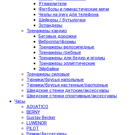
Утяжелители
Фитболы и гимнастические мячи
Чехлы на руку для телефона
Шейкеры / бутылочки
Эспандеры
Тренажеры кардио
Беговые дорожки
Виброплатформы
Тренажеры велосипедные
Тренажеры гребные
Тренажеры для бедер и ягодиц
Тренажеры эллиптические
Эйрбайки
Тренажеры силовые
Турники/брусья напольные
Турники/брусья настенные/распорные
Шведские стенки детские/аксессуары
Шведские стенки спортивные/аксессуары
Часы
AQUATICO
BERNY
Gustav Becker
LUWENOR
PILOT
Pемни/Акссесуары