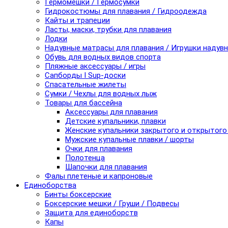
Гермомешки / Гермосумки
Гидрокостюмы для плавания / Гидроодежда
Кайты и трапеции
Ласты, маски, трубки для плавания
Лодки
Надувные матрасы для плавания / Игрушки надув
Обувь для водных видов спорта
Пляжные аксессуары / игры
Сапборды I Sup-доски
Спасательные жилеты
Сумки / Чехлы для водных лыж
Товары для бассейна
Аксессуары для плавания
Детские купальники, плавки
Женские купальники закрытого и открытого
Мужские купальные плавки / шорты
Очки для плавания
Полотенца
Шапочки для плавания
Фалы плетеные и капроновые
Единоборства
Бинты боксерские
Боксерские мешки / Груши / Подвесы
Защита для единоборств
Капы