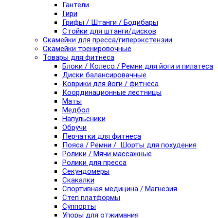
Гантели
Гири
Грифы / Штанги / Бодибары
Стойки для штанги/дисков
Скамейки для пресса/гиперэкстензии
Скамейки тренировочные
Товары для фитнеса
Блоки / Колесо / Ремни для йоги и пилатеса
Диски балансировачные
Коврики для йоги / фитнеса
Координационные лестницы
Маты
Медбол
Напульсники
Обручи
Перчатки для фитнеса
Пояса / Ремни / Шорты для похудения
Ролики / Мячи массажные
Ролики для пресса
Секундомеры
Скакалки
Спортивная медицина / Магнезия
Степ платформы
Суппорты
Упоры для отжимания