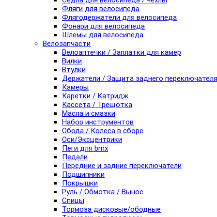
Седла для велосипеда / чехлы
Фляги для велосипеда
Флягодержатели для велосипеда
Фонари для велосипеда
Шлемы для велосипеда
Велозапчасти
Велоаптечки / Заплатки для камер
Вилки
Втулки
Держатели / Защита заднего переключател
Камеры
Каретки / Катридж
Кассета / Трещотка
Масла и смазки
Набор инструментов
Обода / Колеса в сборе
Оси/Эксцентрики
Пеги для bmx
Педали
Передние и задние переключатели
Подшипники
Покрышки
Руль / Обмотка / Вынос
Спицы
Тормоза дисковые/ободные