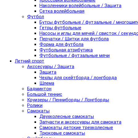
Кроссовки волейбольные
Наколенники волейбольные / Защита
Сетка волейбольная
Футбол
Бутсы футбольные / футзальные / многоши
Гетры футбольные
Насосы и иглы для мячей / свисток / секунд
Перчатки / Щитки для футбола
Форма для футбола
Футбольная атрибутика
Футбольные / футзальные мячи
Летний спорт
Акссесуары / Защита
Защита
Чехлы для скейтборда / лонгборда
Шлема
Бадминтон
Большой теннис
Круизеры / Пенниборды / Лонгборды
Ролики
Самокаты
Двухколесные самокаты
Запчасти и аксессуары для самоката
Самокаты детские трехколесные
Трюковые самокаты