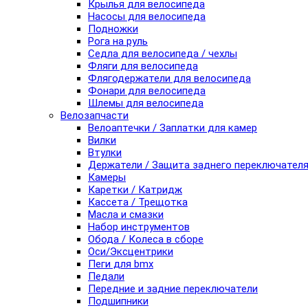
Крылья для велосипеда
Насосы для велосипеда
Подножки
Рога на руль
Седла для велосипеда / чехлы
Фляги для велосипеда
Флягодержатели для велосипеда
Фонари для велосипеда
Шлемы для велосипеда
Велозапчасти
Велоаптечки / Заплатки для камер
Вилки
Втулки
Держатели / Защита заднего переключател
Камеры
Каретки / Катридж
Кассета / Трещотка
Масла и смазки
Набор инструментов
Обода / Колеса в сборе
Оси/Эксцентрики
Пеги для bmx
Педали
Передние и задние переключатели
Подшипники