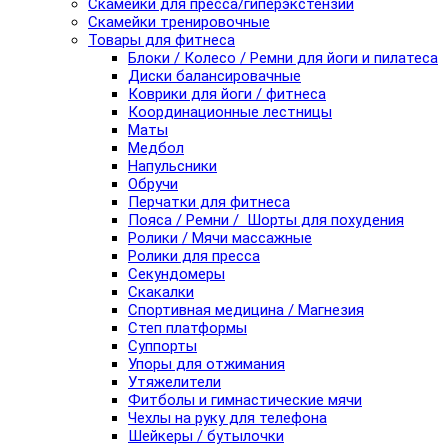
Скамейки для пресса/гиперэкстензии
Скамейки тренировочные
Товары для фитнеса
Блоки / Колесо / Ремни для йоги и пилатеса
Диски балансировачные
Коврики для йоги / фитнеса
Координационные лестницы
Маты
Медбол
Напульсники
Обручи
Перчатки для фитнеса
Пояса / Ремни / Шорты для похудения
Ролики / Мячи массажные
Ролики для пресса
Секундомеры
Скакалки
Спортивная медицина / Магнезия
Степ платформы
Суппорты
Упоры для отжимания
Утяжелители
Фитболы и гимнастические мячи
Чехлы на руку для телефона
Шейкеры / бутылочки