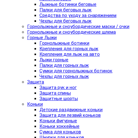
Лыжные ботинки беговые
Палки для беговых лыж
Средства по уходу за снаряжением
Чехлы для беговых лыж
Горнолыжные и сноубордические маски / очки
Горнолыжные и сноубордические шлема
Горные Лыжи
Горнолыжные ботинки
Крепления для горных лыж
Крепления для лыж на авто
Лыжи горные
Палки для горных лыж
Сумки для горнолыжных ботинок
Чехлы для горных лыж
Защита
Защита рук и ног
Защита спины
Защитные шорты
Коньки
Детские раздвижные коньки
Защита для лезвий коньков
Коньки фигурные
Коньки хоккейные
Сумка для коньков
Шнурки для коньков