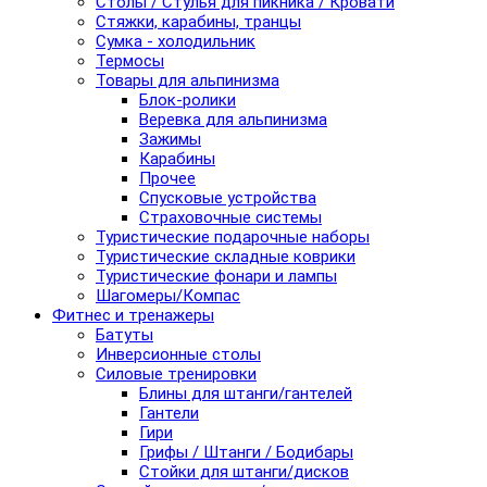
Столы / Стулья для пикника / Кровати
Стяжки, карабины, транцы
Сумка - холодильник
Термосы
Товары для альпинизма
Блок-ролики
Веревка для альпинизма
Зажимы
Карабины
Прочее
Спусковые устройства
Страховочные системы
Туристические подарочные наборы
Туристические складные коврики
Туристические фонари и лампы
Шагомеры/Компас
Фитнес и тренажеры
Батуты
Инверсионные столы
Силовые тренировки
Блины для штанги/гантелей
Гантели
Гири
Грифы / Штанги / Бодибары
Стойки для штанги/дисков