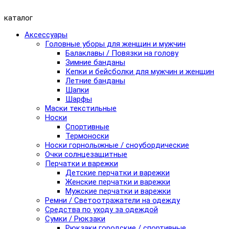
каталог
Аксессуары
Головные уборы для женщин и мужчин
Балаклавы / Повязки на голову
Зимние банданы
Кепки и бейсболки для мужчин и женщин
Летние банданы
Шапки
Шарфы
Маски текстильные
Носки
Спортивные
Термоноски
Носки горнолыжные / сноубордические
Очки солнцезащитные
Перчатки и варежки
Детские перчатки и варежки
Женские перчатки и варежки
Мужские перчатки и варежки
Ремни / Светоотражатели на одежду
Средства по уходу за одеждой
Сумки / Рюкзаки
Рюкзаки городские / спортивные