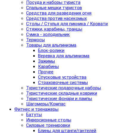
Посуда и наборы туриста
Спальные мешки туристов
Средства для разведения огня
Средства против насекомых
Столы / Стулья для пикника / Кровати
Стяжки, карабины, транцы
Сумка - холодильник
Термосы
Товары для альпинизма
Блок-ролики
Веревка для альпинизма
Зажимы
Карабины
Прочее
Спусковые устройства
Страховочные системы
Туристические подарочные наборы
Туристические складные коврики
Туристические фонари и лампы
Шагомеры/Компас
Фитнес и тренажеры
Батуты
Инверсионные столы
Силовые тренировки
Блины для штанги/гантелей