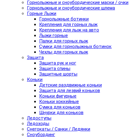
Горнолыжные и сноубордические маски / очки
Горнолыжные и сноубордические шлема
Горные Лыжи
Горнолыжные ботинки
Крепления для горных лыж
Крепления для лыж на авто
Лыжи горные
Палки для горных лыж
Сумки для горнолыжных ботинок
Чехлы для горных лыж
Защита
Защита рук и ног
Защита спины
Защитные шорты
Коньки
Детские раздвижные коньки
Защита для лезвий коньков
Коньки фигурные
Коньки хоккейные
Сумка для коньков
Шнурки для коньков
Ледоступы
Ледоходы
Снегокаты / Санки / Ледянки
Сноубординг