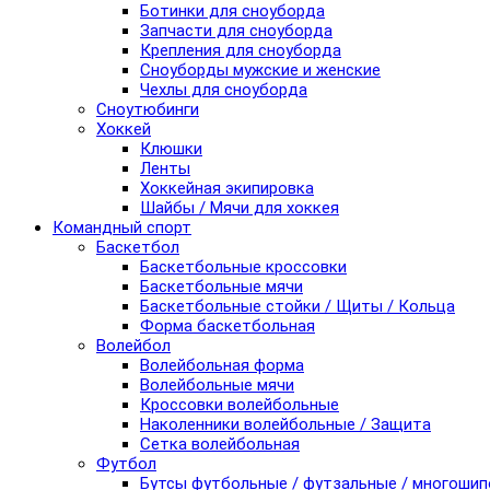
Ботинки для сноуборда
Запчасти для сноуборда
Крепления для сноуборда
Сноуборды мужские и женские
Чехлы для сноуборда
Сноутюбинги
Хоккей
Клюшки
Ленты
Хоккейная экипировка
Шайбы / Мячи для хоккея
Командный спорт
Баскетбол
Баскетбольные кроссовки
Баскетбольные мячи
Баскетбольные стойки / Щиты / Кольца
Форма баскетбольная
Волейбол
Волейбольная форма
Волейбольные мячи
Кроссовки волейбольные
Наколенники волейбольные / Защита
Сетка волейбольная
Футбол
Бутсы футбольные / футзальные / многоши