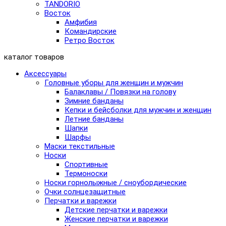
TANDORIO
Восток
Амфибия
Командирские
Ретро Восток
каталог товаров
Аксессуары
Головные уборы для женщин и мужчин
Балаклавы / Повязки на голову
Зимние банданы
Кепки и бейсболки для мужчин и женщин
Летние банданы
Шапки
Шарфы
Маски текстильные
Носки
Спортивные
Термоноски
Носки горнолыжные / сноубордические
Очки солнцезащитные
Перчатки и варежки
Детские перчатки и варежки
Женские перчатки и варежки