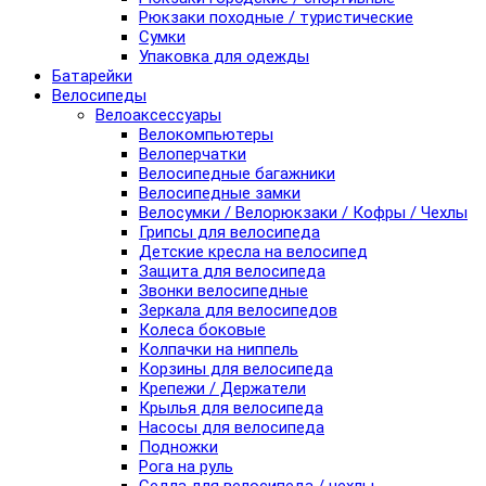
Рюкзаки походные / туристические
Сумки
Упаковка для одежды
Батарейки
Велосипеды
Велоаксессуары
Велокомпьютеры
Велоперчатки
Велосипедные багажники
Велосипедные замки
Велосумки / Велорюкзаки / Кофры / Чехлы
Грипсы для велосипеда
Детские кресла на велосипед
Защита для велосипеда
Звонки велосипедные
Зеркала для велосипедов
Колеса боковые
Колпачки на ниппель
Корзины для велосипеда
Крепежи / Держатели
Крылья для велосипеда
Насосы для велосипеда
Подножки
Рога на руль