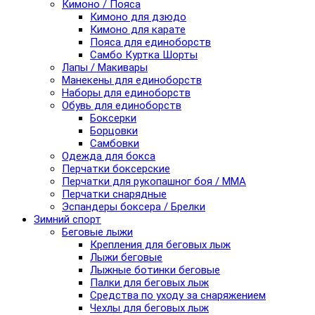
Кимоно / Пояса
Кимоно для дзюдо
Кимоно для карате
Пояса для единоборств
Самбо Куртка Шорты
Лапы / Макивары
Манекены для единоборств
Наборы для единоборств
Обувь для единоборств
Боксерки
Борцовки
Самбовки
Одежда для бокса
Перчатки боксерские
Перчатки для рукопашног боя / ММА
Перчатки снарядные
Эспандеры боксера / Брелки
Зимний спорт
Беговые лыжи
Крепления для беговых лыж
Лыжи беговые
Лыжные ботинки беговые
Палки для беговых лыж
Средства по уходу за снаряжением
Чехлы для беговых лыж