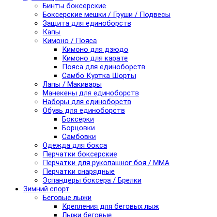
Бинты боксерские
Боксерские мешки / Груши / Подвесы
Защита для единоборств
Капы
Кимоно / Пояса
Кимоно для дзюдо
Кимоно для карате
Пояса для единоборств
Самбо Куртка Шорты
Лапы / Макивары
Манекены для единоборств
Наборы для единоборств
Обувь для единоборств
Боксерки
Борцовки
Самбовки
Одежда для бокса
Перчатки боксерские
Перчатки для рукопашног боя / ММА
Перчатки снарядные
Эспандеры боксера / Брелки
Зимний спорт
Беговые лыжи
Крепления для беговых лыж
Лыжи беговые