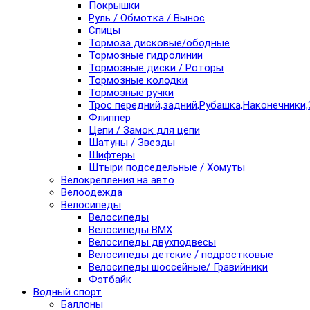
Покрышки
Руль / Обмотка / Вынос
Спицы
Тормоза дисковые/ободные
Тормозные гидролинии
Тормозные диски / Роторы
Тормозные колодки
Тормозные ручки
Трос передний,задний,Рубашка,Наконечники,
Флиппер
Цепи / Замок для цепи
Шатуны / Звезды
Шифтеры
Штыри подседельные / Хомуты
Велокрепления на авто
Велоодежда
Велосипеды
Велосипеды
Велосипеды BMX
Велосипеды двухподвесы
Велосипеды детские / подростковые
Велосипеды шоссейные/ Гравийники
Фэтбайк
Водный спорт
Баллоны