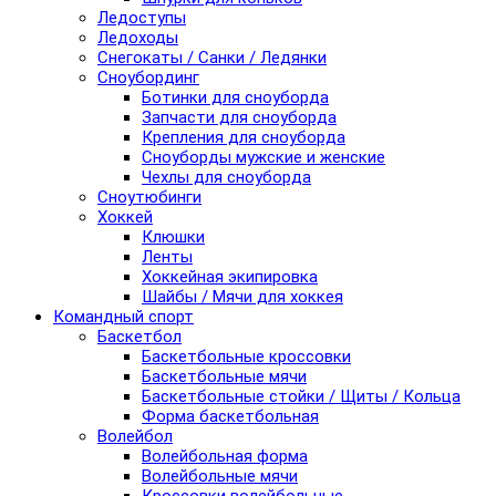
Ледоступы
Ледоходы
Снегокаты / Санки / Ледянки
Сноубординг
Ботинки для сноуборда
Запчасти для сноуборда
Крепления для сноуборда
Сноуборды мужские и женские
Чехлы для сноуборда
Сноутюбинги
Хоккей
Клюшки
Ленты
Хоккейная экипировка
Шайбы / Мячи для хоккея
Командный спорт
Баскетбол
Баскетбольные кроссовки
Баскетбольные мячи
Баскетбольные стойки / Щиты / Кольца
Форма баскетбольная
Волейбол
Волейбольная форма
Волейбольные мячи