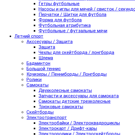
Гетры футбольные
Насосы и иглы для мячей / свисток / секунд
Перчатки / Щитки для футбола
Форма для футбола
Футбольная атрибутика
Футбольные / футзальные мячи
Летний спорт
Акссесуары / Защита
Защита
Чехлы для скейтборда / лонгборда
Шлема
Бадминтон
Большой теннис
Круизеры / Пенниборды / Лонгборды
Ролики
Самокаты
Двухколесные самокаты
Запчасти и аксессуары для самоката
Самокаты детские трехколесные
Трюковые самокаты
Скейтборды
Электротранспорт
Электробайки / Электроквадроциклы
Электрокарт / Дрифт-кары
Электроролики / Электроскейтборды