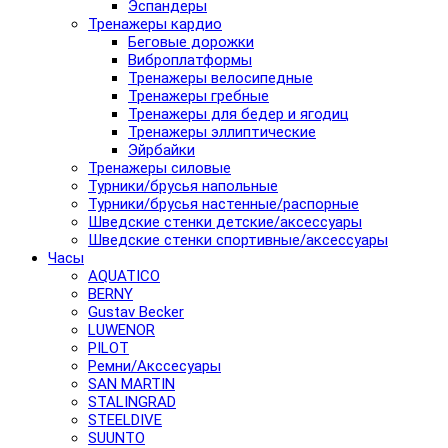
Эспандеры
Тренажеры кардио
Беговые дорожки
Виброплатформы
Тренажеры велосипедные
Тренажеры гребные
Тренажеры для бедер и ягодиц
Тренажеры эллиптические
Эйрбайки
Тренажеры силовые
Турники/брусья напольные
Турники/брусья настенные/распорные
Шведские стенки детские/аксессуары
Шведские стенки спортивные/аксессуары
Часы
AQUATICO
BERNY
Gustav Becker
LUWENOR
PILOT
Pемни/Акссесуары
SAN MARTIN
STALINGRAD
STEELDIVE
SUUNTO