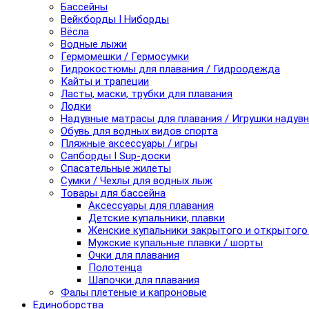
Бассейны
Вейкборды I Ниборды
Вёсла
Водные лыжи
Гермомешки / Гермосумки
Гидрокостюмы для плавания / Гидроодежда
Кайты и трапеции
Ласты, маски, трубки для плавания
Лодки
Надувные матрасы для плавания / Игрушки надув
Обувь для водных видов спорта
Пляжные аксессуары / игры
Сапборды I Sup-доски
Спасательные жилеты
Сумки / Чехлы для водных лыж
Товары для бассейна
Аксессуары для плавания
Детские купальники, плавки
Женские купальники закрытого и открытого
Мужские купальные плавки / шорты
Очки для плавания
Полотенца
Шапочки для плавания
Фалы плетеные и капроновые
Единоборства