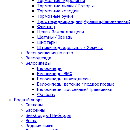
Тормозные гидролинии
Тормозные диски / Роторы
Тормозные колодки
Тормозные ручки
Трос передний,задний,Рубашка,Наконечники,
Флиппер
Цепи / Замок для цепи
Шатуны / Звезды
Шифтеры
Штыри подседельные / Хомуты
Велокрепления на авто
Велоодежда
Велосипеды
Велосипеды
Велосипеды BMX
Велосипеды двухподвесы
Велосипеды детские / подростковые
Велосипеды шоссейные/ Гравийники
Фэтбайк
Водный спорт
Баллоны
Бассейны
Вейкборды I Ниборды
Вёсла
Водные лыжи