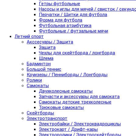
Гетры футбольные
Насосы и иглы для мячей / свисток / секунд
Перчатки / Щитки для футбола
Форма для футбола
Футбольная атрибутика
Футбольные / футзальные мячи
Летний спорт
Акссесуары / Защита
Защита
Чехлы для скейтборда / лонгборда
Шлема
Бадминтон
Большой теннис
Круизеры / Пенниборды / Лонгборды
Ролики
Самокаты
Двухколесные самокаты
Запчасти и аксессуары для самоката
Самокаты детские трехколесные
Трюковые самокаты
Скейтборды
Электротранспорт
Электробайки / Электроквадроциклы
Электрокарт / Дрифт-кары
Электроролики / Электроскейтборды