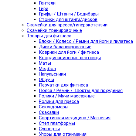
Гантели
Гири
Грифы / Штанги / Бодибары
Стойки для штанги/дисков
Скамейки для пресса/гиперэкстензии
Скамейки тренировочные
Товары для фитнеса
Блоки / Колесо / Ремни для йоги и пилатеса
Диски балансировачные
Коврики для йоги / фитнеса
Координационные лестницы
Маты
Медбол
Напульсники
Обручи
Перчатки для фитнеса
Пояса / Ремни / Шорты для похудения
Ролики / Мячи массажные
Ролики для пресса
Секундомеры
Скакалки
Спортивная медицина / Магнезия
Степ платформы
Суппорты
Упоры для отжимания