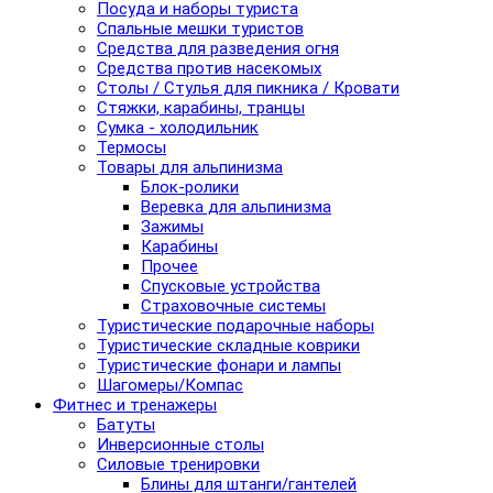
Посуда и наборы туриста
Спальные мешки туристов
Средства для разведения огня
Средства против насекомых
Столы / Стулья для пикника / Кровати
Стяжки, карабины, транцы
Сумка - холодильник
Термосы
Товары для альпинизма
Блок-ролики
Веревка для альпинизма
Зажимы
Карабины
Прочее
Спусковые устройства
Страховочные системы
Туристические подарочные наборы
Туристические складные коврики
Туристические фонари и лампы
Шагомеры/Компас
Фитнес и тренажеры
Батуты
Инверсионные столы
Силовые тренировки
Блины для штанги/гантелей