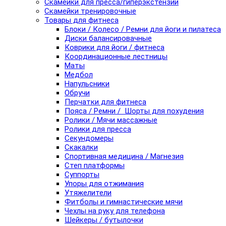
Скамейки для пресса/гиперэкстензии
Скамейки тренировочные
Товары для фитнеса
Блоки / Колесо / Ремни для йоги и пилатеса
Диски балансировачные
Коврики для йоги / фитнеса
Координационные лестницы
Маты
Медбол
Напульсники
Обручи
Перчатки для фитнеса
Пояса / Ремни / Шорты для похудения
Ролики / Мячи массажные
Ролики для пресса
Секундомеры
Скакалки
Спортивная медицина / Магнезия
Степ платформы
Суппорты
Упоры для отжимания
Утяжелители
Фитболы и гимнастические мячи
Чехлы на руку для телефона
Шейкеры / бутылочки