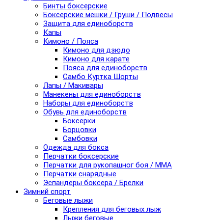
Бинты боксерские
Боксерские мешки / Груши / Подвесы
Защита для единоборств
Капы
Кимоно / Пояса
Кимоно для дзюдо
Кимоно для карате
Пояса для единоборств
Самбо Куртка Шорты
Лапы / Макивары
Манекены для единоборств
Наборы для единоборств
Обувь для единоборств
Боксерки
Борцовки
Самбовки
Одежда для бокса
Перчатки боксерские
Перчатки для рукопашног боя / ММА
Перчатки снарядные
Эспандеры боксера / Брелки
Зимний спорт
Беговые лыжи
Крепления для беговых лыж
Лыжи беговые