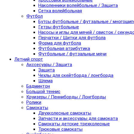
Кроссовки волейбольные
Наколенники волейбольные / Защита
Сетка волейбольная
Футбол
Бутсы футбольные / футзальные / многоши
Гетры футбольные
Насосы и иглы для мячей / свисток / секунд
Перчатки / Щитки для футбола
Форма для футбола
Футбольная атрибутика
Футбольные / футзальные мячи
Летний спорт
Акссесуары / Защита
Защита
Чехлы для скейтборда / лонгборда
Шлема
Бадминтон
Большой теннис
Круизеры / Пенниборды / Лонгборды
Ролики
Самокаты
Двухколесные самокаты
Запчасти и аксессуары для самоката
Самокаты детские трехколесные
Трюковые самокаты