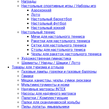
Награды
Настольные спортивные игры / Наборы игр
Аэрохоккей
Лото
Настольный баскетбол
Настольный футбол
Настольный хоккей
Настольный теннис
Мячи для настольного тенниса
Ракетки для настольного тенниса
Сетки для настольного тенниса
Столы для настольного тениса
Чехлы для ракеток настольного тенниса
Художественная гимнастика
Шахматы / Нарды / Шашки / Лото
Товары для туризма и отдыха
Газовые лампы, горелки и газовые баллоны
Гамаки
Мешки, канистры, чехлы, сумки, рюкзаки
Мультиинструменты и ножи
Надувные матрасы INTEX
Насосы для надувного матраса
Палатки / Комплектующие
Палки для скандинавской ходьбы
Пилы, лопаты, умывальники