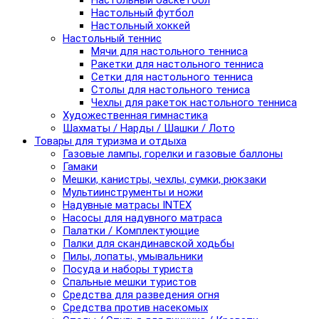
Настольный баскетбол
Настольный футбол
Настольный хоккей
Настольный теннис
Мячи для настольного тенниса
Ракетки для настольного тенниса
Сетки для настольного тенниса
Столы для настольного тениса
Чехлы для ракеток настольного тенниса
Художественная гимнастика
Шахматы / Нарды / Шашки / Лото
Товары для туризма и отдыха
Газовые лампы, горелки и газовые баллоны
Гамаки
Мешки, канистры, чехлы, сумки, рюкзаки
Мультиинструменты и ножи
Надувные матрасы INTEX
Насосы для надувного матраса
Палатки / Комплектующие
Палки для скандинавской ходьбы
Пилы, лопаты, умывальники
Посуда и наборы туриста
Спальные мешки туристов
Средства для разведения огня
Средства против насекомых