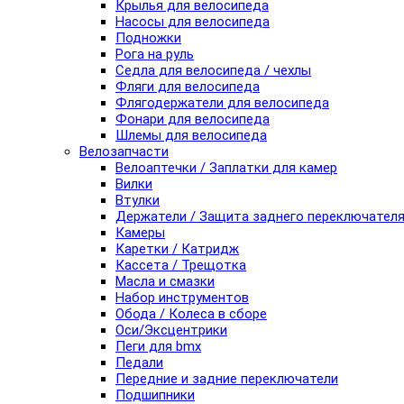
Крылья для велосипеда
Насосы для велосипеда
Подножки
Рога на руль
Седла для велосипеда / чехлы
Фляги для велосипеда
Флягодержатели для велосипеда
Фонари для велосипеда
Шлемы для велосипеда
Велозапчасти
Велоаптечки / Заплатки для камер
Вилки
Втулки
Держатели / Защита заднего переключател
Камеры
Каретки / Катридж
Кассета / Трещотка
Масла и смазки
Набор инструментов
Обода / Колеса в сборе
Оси/Эксцентрики
Пеги для bmx
Педали
Передние и задние переключатели
Подшипники