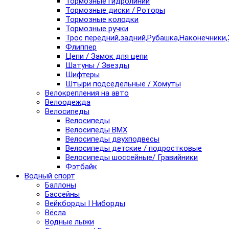
Тормозные гидролинии
Тормозные диски / Роторы
Тормозные колодки
Тормозные ручки
Трос передний,задний,Рубашка,Наконечники,
Флиппер
Цепи / Замок для цепи
Шатуны / Звезды
Шифтеры
Штыри подседельные / Хомуты
Велокрепления на авто
Велоодежда
Велосипеды
Велосипеды
Велосипеды BMX
Велосипеды двухподвесы
Велосипеды детские / подростковые
Велосипеды шоссейные/ Гравийники
Фэтбайк
Водный спорт
Баллоны
Бассейны
Вейкборды I Ниборды
Вёсла
Водные лыжи