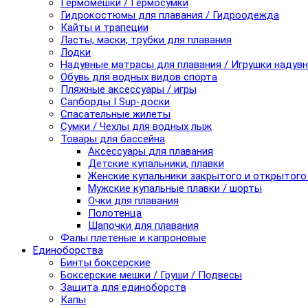
Гермомешки / Гермосумки
Гидрокостюмы для плавания / Гидроодежда
Кайты и трапеции
Ласты, маски, трубки для плавания
Лодки
Надувные матрасы для плавания / Игрушки надув
Обувь для водных видов спорта
Пляжные аксессуары / игры
Сапборды I Sup-доски
Спасательные жилеты
Сумки / Чехлы для водных лыж
Товары для бассейна
Аксессуары для плавания
Детские купальники, плавки
Женские купальники закрытого и открытого
Мужские купальные плавки / шорты
Очки для плавания
Полотенца
Шапочки для плавания
Фалы плетеные и капроновые
Единоборства
Бинты боксерские
Боксерские мешки / Груши / Подвесы
Защита для единоборств
Капы