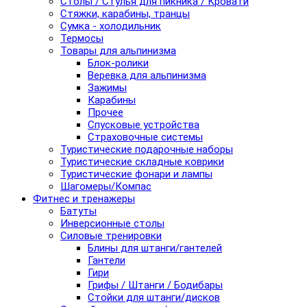
Столы / Стулья для пикника / Кровати
Стяжки, карабины, транцы
Сумка - холодильник
Термосы
Товары для альпинизма
Блок-ролики
Веревка для альпинизма
Зажимы
Карабины
Прочее
Спусковые устройства
Страховочные системы
Туристические подарочные наборы
Туристические складные коврики
Туристические фонари и лампы
Шагомеры/Компас
Фитнес и тренажеры
Батуты
Инверсионные столы
Силовые тренировки
Блины для штанги/гантелей
Гантели
Гири
Грифы / Штанги / Бодибары
Стойки для штанги/дисков