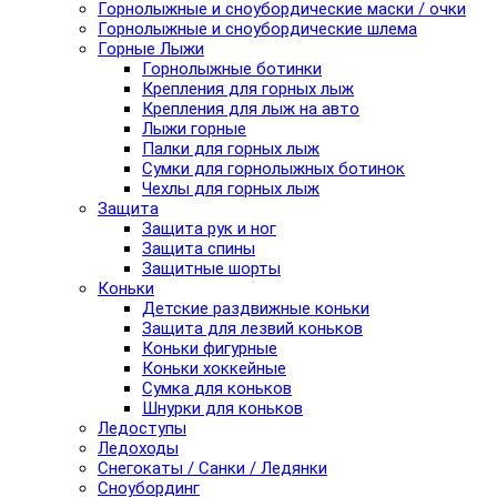
Горнолыжные и сноубордические маски / очки
Горнолыжные и сноубордические шлема
Горные Лыжи
Горнолыжные ботинки
Крепления для горных лыж
Крепления для лыж на авто
Лыжи горные
Палки для горных лыж
Сумки для горнолыжных ботинок
Чехлы для горных лыж
Защита
Защита рук и ног
Защита спины
Защитные шорты
Коньки
Детские раздвижные коньки
Защита для лезвий коньков
Коньки фигурные
Коньки хоккейные
Сумка для коньков
Шнурки для коньков
Ледоступы
Ледоходы
Снегокаты / Санки / Ледянки
Сноубординг