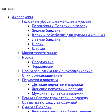
каталог
Аксессуары
Головные уборы для женщин и мужчин
Балаклавы / Повязки на голову
Зимние банданы
Кепки и бейсболки для мужчин и женщин
Летние банданы
Шапки
Шарфы
Маски текстильные
Носки
Спортивные
Термоноски
Носки горнолыжные / сноубордические
Очки солнцезащитные
Перчатки и варежки
Детские перчатки и варежки
Женские перчатки и варежки
Мужские перчатки и варежки
Ремни / Светоотражатели на одежду
Средства по уходу за одеждой
Сумки / Рюкзаки
Рюкзаки городские / спортивные