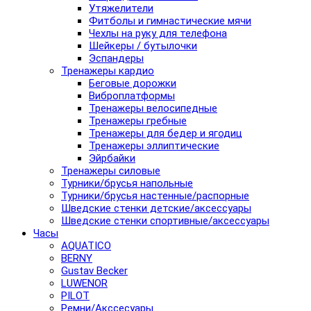
Утяжелители
Фитболы и гимнастические мячи
Чехлы на руку для телефона
Шейкеры / бутылочки
Эспандеры
Тренажеры кардио
Беговые дорожки
Виброплатформы
Тренажеры велосипедные
Тренажеры гребные
Тренажеры для бедер и ягодиц
Тренажеры эллиптические
Эйрбайки
Тренажеры силовые
Турники/брусья напольные
Турники/брусья настенные/распорные
Шведские стенки детские/аксессуары
Шведские стенки спортивные/аксессуары
Часы
AQUATICO
BERNY
Gustav Becker
LUWENOR
PILOT
Pемни/Акссесуары