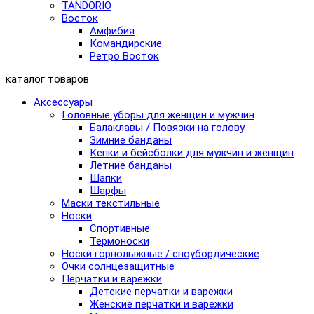
TANDORIO
Восток
Амфибия
Командирские
Ретро Восток
каталог товаров
Аксессуары
Головные уборы для женщин и мужчин
Балаклавы / Повязки на голову
Зимние банданы
Кепки и бейсболки для мужчин и женщин
Летние банданы
Шапки
Шарфы
Маски текстильные
Носки
Спортивные
Термоноски
Носки горнолыжные / сноубордические
Очки солнцезащитные
Перчатки и варежки
Детские перчатки и варежки
Женские перчатки и варежки