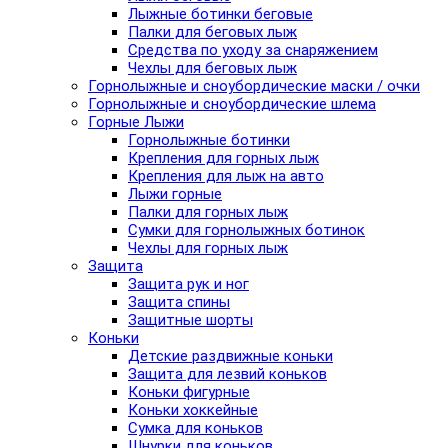
Лыжные ботинки беговые
Палки для беговых лыж
Средства по уходу за снаряжением
Чехлы для беговых лыж
Горнолыжные и сноубордические маски / очки
Горнолыжные и сноубордические шлема
Горные Лыжи
Горнолыжные ботинки
Крепления для горных лыж
Крепления для лыж на авто
Лыжи горные
Палки для горных лыж
Сумки для горнолыжных ботинок
Чехлы для горных лыж
Защита
Защита рук и ног
Защита спины
Защитные шорты
Коньки
Детские раздвижные коньки
Защита для лезвий коньков
Коньки фигурные
Коньки хоккейные
Сумка для коньков
Шнурки для коньков