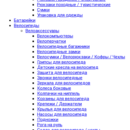
Рюкзаки походные / туристические
Сумки
Упаковка для одежды
Батарейки
Велосипеды
Велоаксессуары
Велокомпьютеры
Велоперчатки
Велосипедные багажники
Велосипедные замки
Велосумки / Велорюкзаки / Кофры / Чехлы
Грипсы для велосипеда
Детские кресла на велосипед
Защита для велосипеда
Звонки велосипедные
Зеркала для велосипедов
Колеса боковые
Колпачки на ниппель
Корзины для велосипеда
Крепежи / Держатели
Крылья для велосипеда
Насосы для велосипеда
Подножки
Рога на руль