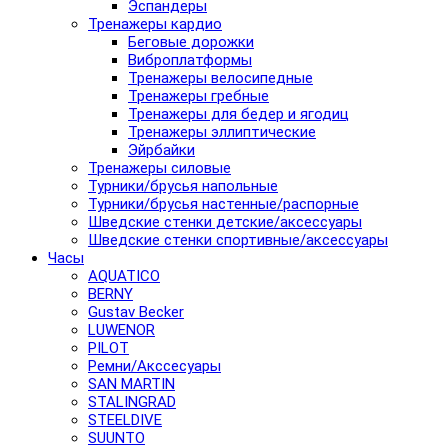
Эспандеры
Тренажеры кардио
Беговые дорожки
Виброплатформы
Тренажеры велосипедные
Тренажеры гребные
Тренажеры для бедер и ягодиц
Тренажеры эллиптические
Эйрбайки
Тренажеры силовые
Турники/брусья напольные
Турники/брусья настенные/распорные
Шведские стенки детские/аксессуары
Шведские стенки спортивные/аксессуары
Часы
AQUATICO
BERNY
Gustav Becker
LUWENOR
PILOT
Pемни/Акссесуары
SAN MARTIN
STALINGRAD
STEELDIVE
SUUNTO