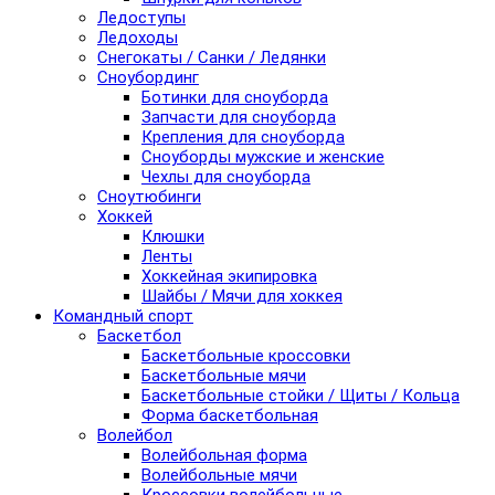
Ледоступы
Ледоходы
Снегокаты / Санки / Ледянки
Сноубординг
Ботинки для сноуборда
Запчасти для сноуборда
Крепления для сноуборда
Сноуборды мужские и женские
Чехлы для сноуборда
Сноутюбинги
Хоккей
Клюшки
Ленты
Хоккейная экипировка
Шайбы / Мячи для хоккея
Командный спорт
Баскетбол
Баскетбольные кроссовки
Баскетбольные мячи
Баскетбольные стойки / Щиты / Кольца
Форма баскетбольная
Волейбол
Волейбольная форма
Волейбольные мячи