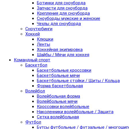
Ботинки для сноуборда
Запчасти для сноуборда
Крепления для сноуборда
Сноуборды мужские и женские
Чехлы для сноуборда
Сноутюбинги
Хоккей
Клюшки
Ленты
Хоккейная экипировка
Шайбы / Мячи для хоккея
Командный спорт
Баскетбол
Баскетбольные кроссовки
Баскетбольные мячи
Баскетбольные стойки / Щиты / Кольца
Форма баскетбольная
Волейбол
Волейбольная форма
Волейбольные мячи
Кроссовки волейбольные
Наколенники волейбольные / Защита
Сетка волейбольная
Футбол
Бутсы футбольные / футзальные / многоши