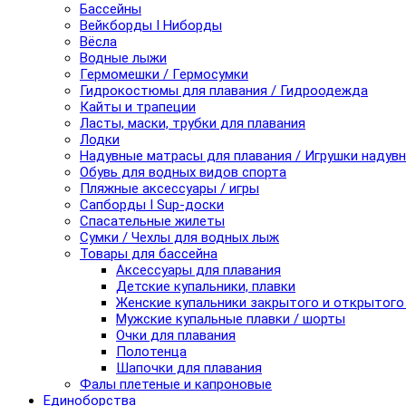
Бассейны
Вейкборды I Ниборды
Вёсла
Водные лыжи
Гермомешки / Гермосумки
Гидрокостюмы для плавания / Гидроодежда
Кайты и трапеции
Ласты, маски, трубки для плавания
Лодки
Надувные матрасы для плавания / Игрушки надув
Обувь для водных видов спорта
Пляжные аксессуары / игры
Сапборды I Sup-доски
Спасательные жилеты
Сумки / Чехлы для водных лыж
Товары для бассейна
Аксессуары для плавания
Детские купальники, плавки
Женские купальники закрытого и открытого
Мужские купальные плавки / шорты
Очки для плавания
Полотенца
Шапочки для плавания
Фалы плетеные и капроновые
Единоборства