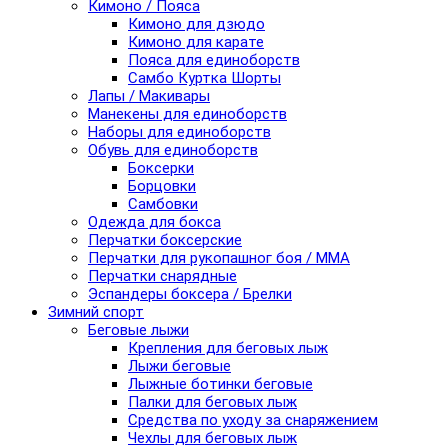
Кимоно / Пояса
Кимоно для дзюдо
Кимоно для карате
Пояса для единоборств
Самбо Куртка Шорты
Лапы / Макивары
Манекены для единоборств
Наборы для единоборств
Обувь для единоборств
Боксерки
Борцовки
Самбовки
Одежда для бокса
Перчатки боксерские
Перчатки для рукопашног боя / ММА
Перчатки снарядные
Эспандеры боксера / Брелки
Зимний спорт
Беговые лыжи
Крепления для беговых лыж
Лыжи беговые
Лыжные ботинки беговые
Палки для беговых лыж
Средства по уходу за снаряжением
Чехлы для беговых лыж