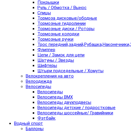
Покрышки
Руль / Обмотка / Вынос
Спицы
Тормоза дисковые/ободные
Тормозные гидролинии
Тормозные диски / Роторы
Тормозные колодки
Тормозные ручки
Трос передний,задний,Рубашка,Наконечники,
Флиппер
Цепи / Замок для цепи
Шатуны / Звезды
Шифтеры
Штыри подседельные / Хомуты
Велокрепления на авто
Велоодежда
Велосипеды
Велосипеды
Велосипеды BMX
Велосипеды двухподвесы
Велосипеды детские / подростковые
Велосипеды шоссейные/ Гравийники
Фэтбайк
Водный спорт
Баллоны