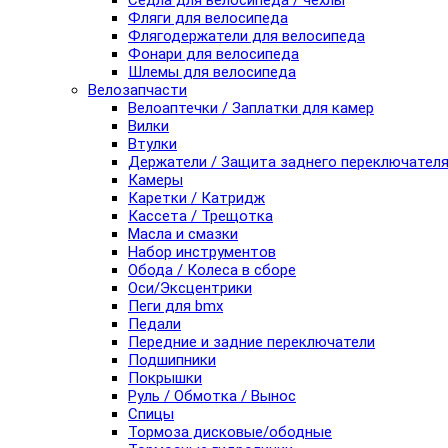
Седла для велосипеда / чехлы
Фляги для велосипеда
Флягодержатели для велосипеда
Фонари для велосипеда
Шлемы для велосипеда
Велозапчасти
Велоаптечки / Заплатки для камер
Вилки
Втулки
Держатели / Защита заднего переключател
Камеры
Каретки / Катридж
Кассета / Трещотка
Масла и смазки
Набор инструментов
Обода / Колеса в сборе
Оси/Эксцентрики
Пеги для bmx
Педали
Передние и задние переключатели
Подшипники
Покрышки
Руль / Обмотка / Вынос
Спицы
Тормоза дисковые/ободные