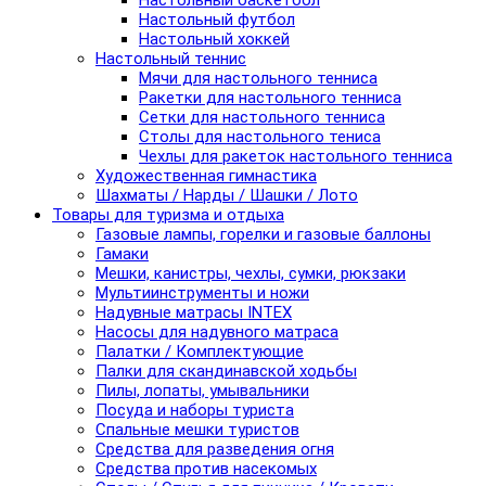
Настольный баскетбол
Настольный футбол
Настольный хоккей
Настольный теннис
Мячи для настольного тенниса
Ракетки для настольного тенниса
Сетки для настольного тенниса
Столы для настольного тениса
Чехлы для ракеток настольного тенниса
Художественная гимнастика
Шахматы / Нарды / Шашки / Лото
Товары для туризма и отдыха
Газовые лампы, горелки и газовые баллоны
Гамаки
Мешки, канистры, чехлы, сумки, рюкзаки
Мультиинструменты и ножи
Надувные матрасы INTEX
Насосы для надувного матраса
Палатки / Комплектующие
Палки для скандинавской ходьбы
Пилы, лопаты, умывальники
Посуда и наборы туриста
Спальные мешки туристов
Средства для разведения огня
Средства против насекомых