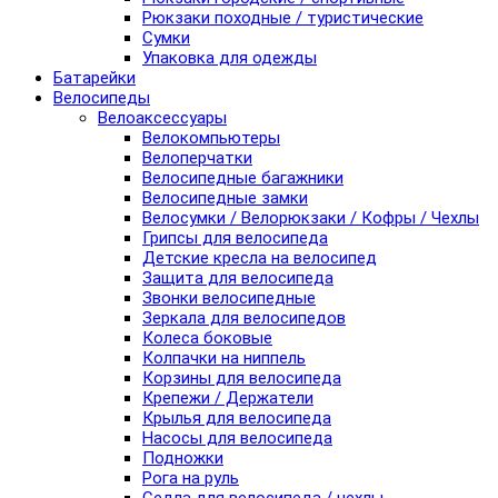
Рюкзаки походные / туристические
Сумки
Упаковка для одежды
Батарейки
Велосипеды
Велоаксессуары
Велокомпьютеры
Велоперчатки
Велосипедные багажники
Велосипедные замки
Велосумки / Велорюкзаки / Кофры / Чехлы
Грипсы для велосипеда
Детские кресла на велосипед
Защита для велосипеда
Звонки велосипедные
Зеркала для велосипедов
Колеса боковые
Колпачки на ниппель
Корзины для велосипеда
Крепежи / Держатели
Крылья для велосипеда
Насосы для велосипеда
Подножки
Рога на руль