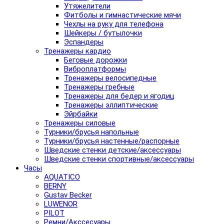
Утяжелители
Фитболы и гимнастические мячи
Чехлы на руку для телефона
Шейкеры / бутылочки
Эспандеры
Тренажеры кардио
Беговые дорожки
Виброплатформы
Тренажеры велосипедные
Тренажеры гребные
Тренажеры для бедер и ягодиц
Тренажеры эллиптические
Эйрбайки
Тренажеры силовые
Турники/брусья напольные
Турники/брусья настенные/распорные
Шведские стенки детские/аксессуары
Шведские стенки спортивные/аксессуары
Часы
AQUATICO
BERNY
Gustav Becker
LUWENOR
PILOT
Pемни/Акссесуары