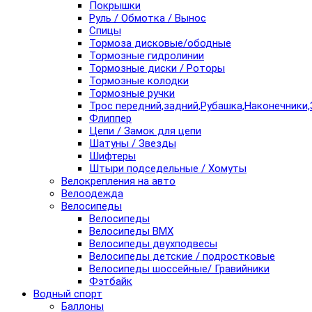
Покрышки
Руль / Обмотка / Вынос
Спицы
Тормоза дисковые/ободные
Тормозные гидролинии
Тормозные диски / Роторы
Тормозные колодки
Тормозные ручки
Трос передний,задний,Рубашка,Наконечники,
Флиппер
Цепи / Замок для цепи
Шатуны / Звезды
Шифтеры
Штыри подседельные / Хомуты
Велокрепления на авто
Велоодежда
Велосипеды
Велосипеды
Велосипеды BMX
Велосипеды двухподвесы
Велосипеды детские / подростковые
Велосипеды шоссейные/ Гравийники
Фэтбайк
Водный спорт
Баллоны