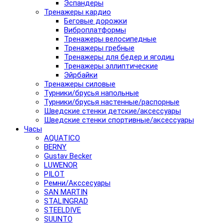
Эспандеры
Тренажеры кардио
Беговые дорожки
Виброплатформы
Тренажеры велосипедные
Тренажеры гребные
Тренажеры для бедер и ягодиц
Тренажеры эллиптические
Эйрбайки
Тренажеры силовые
Турники/брусья напольные
Турники/брусья настенные/распорные
Шведские стенки детские/аксессуары
Шведские стенки спортивные/аксессуары
Часы
AQUATICO
BERNY
Gustav Becker
LUWENOR
PILOT
Pемни/Акссесуары
SAN MARTIN
STALINGRAD
STEELDIVE
SUUNTO