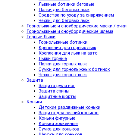
Лыжные ботинки беговые
Палки для беговых лыж
Средства по уходу за снаряжением
Чехлы для беговых лыж
Горнолыжные и сноубордические маски / очки
Горнолыжные и сноубордические шлема
Горные Лыжи
Горнолыжные ботинки
Крепления для горных лыж
Крепления для лыж на авто
Лыжи горные
Палки для горных лыж
Сумки для горнолыжных ботинок
Чехлы для горных лыж
Защита
Защита рук и ног
Защита спины
Защитные шорты
Коньки
Детские раздвижные коньки
Защита для лезвий коньков
Коньки фигурные
Коньки хоккейные
Сумка для коньков
Шнурки для коньков