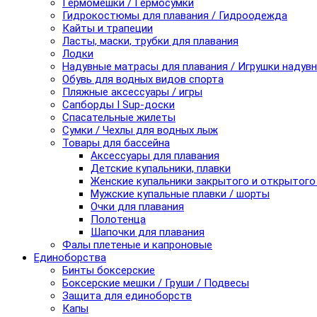
Гермомешки / Гермосумки
Гидрокостюмы для плавания / Гидроодежда
Кайты и трапеции
Ласты, маски, трубки для плавания
Лодки
Надувные матрасы для плавания / Игрушки надув
Обувь для водных видов спорта
Пляжные аксессуары / игры
Сапборды I Sup-доски
Спасательные жилеты
Сумки / Чехлы для водных лыж
Товары для бассейна
Аксессуары для плавания
Детские купальники, плавки
Женские купальники закрытого и открытого
Мужские купальные плавки / шорты
Очки для плавания
Полотенца
Шапочки для плавания
Фалы плетеные и капроновые
Единоборства
Бинты боксерские
Боксерские мешки / Груши / Подвесы
Защита для единоборств
Капы