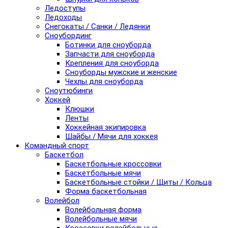
Ледоступы
Ледоходы
Снегокаты / Санки / Ледянки
Сноубординг
Ботинки для сноуборда
Запчасти для сноуборда
Крепления для сноуборда
Сноуборды мужские и женские
Чехлы для сноуборда
Сноутюбинги
Хоккей
Клюшки
Ленты
Хоккейная экипировка
Шайбы / Мячи для хоккея
Командный спорт
Баскетбол
Баскетбольные кроссовки
Баскетбольные мячи
Баскетбольные стойки / Щиты / Кольца
Форма баскетбольная
Волейбол
Волейбольная форма
Волейбольные мячи