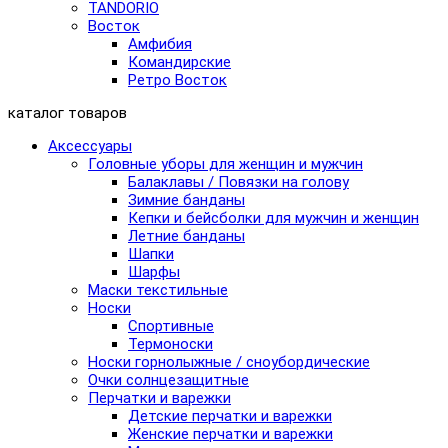
TANDORIO
Восток
Амфибия
Командирские
Ретро Восток
каталог товаров
Аксессуары
Головные уборы для женщин и мужчин
Балаклавы / Повязки на голову
Зимние банданы
Кепки и бейсболки для мужчин и женщин
Летние банданы
Шапки
Шарфы
Маски текстильные
Носки
Спортивные
Термоноски
Носки горнолыжные / сноубордические
Очки солнцезащитные
Перчатки и варежки
Детские перчатки и варежки
Женские перчатки и варежки