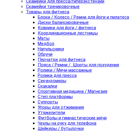
Скамейки для пресса/гиперэкстензии
Скамейки тренировочные
Товары для фитнеса
Блоки / Колесо / Ремни для йоги и пилатеса
Диски балансировачные
Коврики для йоги / фитнеса
Координационные лестницы
Маты
Медбол
Напульсники
Обручи
Перчатки для фитнеса
Пояса / Ремни / Шорты для похудения
Ролики / Мячи массажные
Ролики для пресса
Секундомеры
Скакалки
Спортивная медицина / Магнезия
Степ платформы
Суппорты
Упоры для отжимания
Утяжелители
Фитболы и гимнастические мячи
Чехлы на руку для телефона
Шейкеры / бутылочки