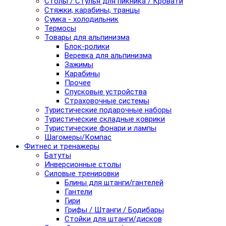
Столы / Стулья для пикника / Кровати
Стяжки, карабины, транцы
Сумка - холодильник
Термосы
Товары для альпинизма
Блок-ролики
Веревка для альпинизма
Зажимы
Карабины
Прочее
Спусковые устройства
Страховочные системы
Туристические подарочные наборы
Туристические складные коврики
Туристические фонари и лампы
Шагомеры/Компас
Фитнес и тренажеры
Батуты
Инверсионные столы
Силовые тренировки
Блины для штанги/гантелей
Гантели
Гири
Грифы / Штанги / Бодибары
Стойки для штанги/дисков