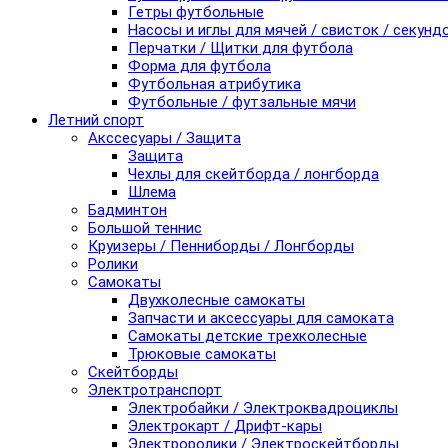
Гетры футбольные
Насосы и иглы для мячей / свисток / секунд
Перчатки / Щитки для футбола
Форма для футбола
Футбольная атрибутика
Футбольные / футзальные мячи
Летний спорт
Акссесуары / Защита
Защита
Чехлы для скейтборда / лонгборда
Шлема
Бадминтон
Большой теннис
Круизеры / Пенниборды / Лонгборды
Ролики
Самокаты
Двухколесные самокаты
Запчасти и аксессуары для самоката
Самокаты детские трехколесные
Трюковые самокаты
Скейтборды
Электротранспорт
Электробайки / Электроквадроциклы
Электрокарт / Дрифт-кары
Электроролики / Электроскейтборды