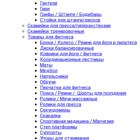
Гантели
Гири
Грифы / Штанги / Бодибары
Стойки для штанги/дисков
Скамейки для пресса/гиперэкстензии
Скамейки тренировочные
Товары для фитнеса
Блоки / Колесо / Ремни для йоги и пилатеса
Диски балансировачные
Коврики для йоги / фитнеса
Координационные лестницы
Маты
Медбол
Напульсники
Обручи
Перчатки для фитнеса
Пояса / Ремни / Шорты для похудения
Ролики / Мячи массажные
Ролики для пресса
Секундомеры
Скакалки
Спортивная медицина / Магнезия
Степ платформы
Суппорты
Упоры для отжимания