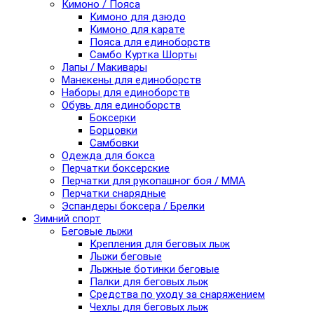
Кимоно / Пояса
Кимоно для дзюдо
Кимоно для карате
Пояса для единоборств
Самбо Куртка Шорты
Лапы / Макивары
Манекены для единоборств
Наборы для единоборств
Обувь для единоборств
Боксерки
Борцовки
Самбовки
Одежда для бокса
Перчатки боксерские
Перчатки для рукопашног боя / ММА
Перчатки снарядные
Эспандеры боксера / Брелки
Зимний спорт
Беговые лыжи
Крепления для беговых лыж
Лыжи беговые
Лыжные ботинки беговые
Палки для беговых лыж
Средства по уходу за снаряжением
Чехлы для беговых лыж