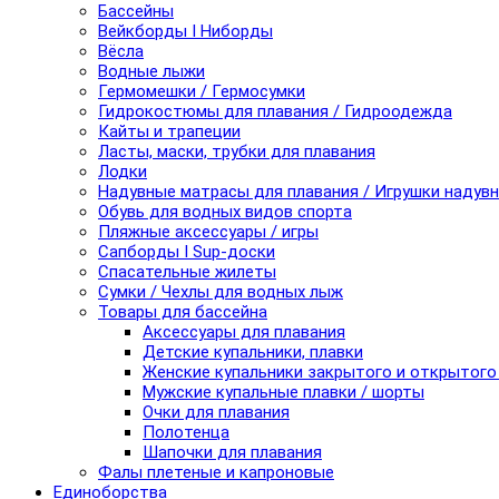
Бассейны
Вейкборды I Ниборды
Вёсла
Водные лыжи
Гермомешки / Гермосумки
Гидрокостюмы для плавания / Гидроодежда
Кайты и трапеции
Ласты, маски, трубки для плавания
Лодки
Надувные матрасы для плавания / Игрушки надув
Обувь для водных видов спорта
Пляжные аксессуары / игры
Сапборды I Sup-доски
Спасательные жилеты
Сумки / Чехлы для водных лыж
Товары для бассейна
Аксессуары для плавания
Детские купальники, плавки
Женские купальники закрытого и открытого
Мужские купальные плавки / шорты
Очки для плавания
Полотенца
Шапочки для плавания
Фалы плетеные и капроновые
Единоборства