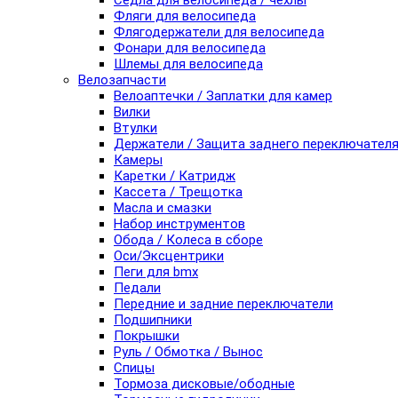
Седла для велосипеда / чехлы
Фляги для велосипеда
Флягодержатели для велосипеда
Фонари для велосипеда
Шлемы для велосипеда
Велозапчасти
Велоаптечки / Заплатки для камер
Вилки
Втулки
Держатели / Защита заднего переключател
Камеры
Каретки / Катридж
Кассета / Трещотка
Масла и смазки
Набор инструментов
Обода / Колеса в сборе
Оси/Эксцентрики
Пеги для bmx
Педали
Передние и задние переключатели
Подшипники
Покрышки
Руль / Обмотка / Вынос
Спицы
Тормоза дисковые/ободные