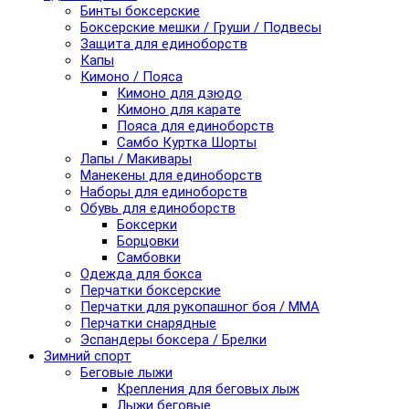
Бинты боксерские
Боксерские мешки / Груши / Подвесы
Защита для единоборств
Капы
Кимоно / Пояса
Кимоно для дзюдо
Кимоно для карате
Пояса для единоборств
Самбо Куртка Шорты
Лапы / Макивары
Манекены для единоборств
Наборы для единоборств
Обувь для единоборств
Боксерки
Борцовки
Самбовки
Одежда для бокса
Перчатки боксерские
Перчатки для рукопашног боя / ММА
Перчатки снарядные
Эспандеры боксера / Брелки
Зимний спорт
Беговые лыжи
Крепления для беговых лыж
Лыжи беговые