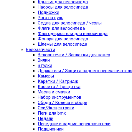
Крылья для велосипеда
Насосы для велосипеда
Подножки
Рога на руль
Седла для велосипеда / чехлы
Фляги для велосипеда
Флягодержатели для велосипеда
Фонари для велосипеда
Шлемы для велосипеда
Велозапчасти
Велоаптечки / Заплатки для камер
Вилки
Втулки
Держатели / Защита заднего переключател
Камеры
Каретки / Катридж
Кассета / Трещотка
Масла и смазки
Набор инструментов
Обода / Колеса в сборе
Оси/Эксцентрики
Пеги для bmx
Педали
Передние и задние переключатели
Подшипники