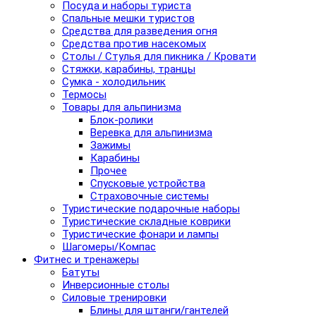
Посуда и наборы туриста
Спальные мешки туристов
Средства для разведения огня
Средства против насекомых
Столы / Стулья для пикника / Кровати
Стяжки, карабины, транцы
Сумка - холодильник
Термосы
Товары для альпинизма
Блок-ролики
Веревка для альпинизма
Зажимы
Карабины
Прочее
Спусковые устройства
Страховочные системы
Туристические подарочные наборы
Туристические складные коврики
Туристические фонари и лампы
Шагомеры/Компас
Фитнес и тренажеры
Батуты
Инверсионные столы
Силовые тренировки
Блины для штанги/гантелей