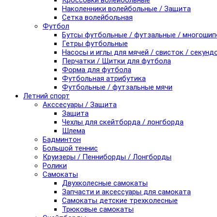
Кроссовки волейбольные
Наколенники волейбольные / Защита
Сетка волейбольная
Футбол
Бутсы футбольные / футзальные / многоши
Гетры футбольные
Насосы и иглы для мячей / свисток / секунд
Перчатки / Щитки для футбола
Форма для футбола
Футбольная атрибутика
Футбольные / футзальные мячи
Летний спорт
Акссесуары / Защита
Защита
Чехлы для скейтборда / лонгборда
Шлема
Бадминтон
Большой теннис
Круизеры / Пенниборды / Лонгборды
Ролики
Самокаты
Двухколесные самокаты
Запчасти и аксессуары для самоката
Самокаты детские трехколесные
Трюковые самокаты