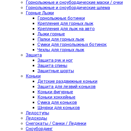
Горнолыжные и сноубордические маски / очки
Горнолыжные и сноубордические шлема
Горные Лыжи
Горнолыжные ботинки
Крепления для горных лыж
Крепления для лыж на авто
Лыжи горные
Палки для горных лыж
Сумки для горнолыжных ботинок
Чехлы для горных лыж
Защита
Защита рук и ног
Защита спины
Защитные шорты
Коньки
Детские раздвижные коньки
Защита для лезвий коньков
Коньки фигурные
Коньки хоккейные
Сумка для коньков
Шнурки для коньков
Ледоступы
Ледоходы
Снегокаты / Санки / Ледянки
Сноубординг