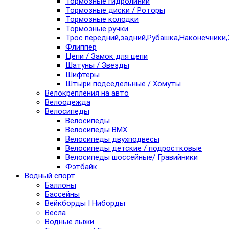
Тормозные гидролинии
Тормозные диски / Роторы
Тормозные колодки
Тормозные ручки
Трос передний,задний,Рубашка,Наконечники,
Флиппер
Цепи / Замок для цепи
Шатуны / Звезды
Шифтеры
Штыри подседельные / Хомуты
Велокрепления на авто
Велоодежда
Велосипеды
Велосипеды
Велосипеды BMX
Велосипеды двухподвесы
Велосипеды детские / подростковые
Велосипеды шоссейные/ Гравийники
Фэтбайк
Водный спорт
Баллоны
Бассейны
Вейкборды I Ниборды
Вёсла
Водные лыжи