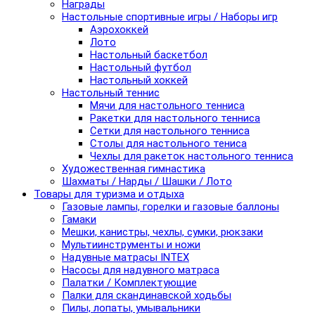
Награды
Настольные спортивные игры / Наборы игр
Аэрохоккей
Лото
Настольный баскетбол
Настольный футбол
Настольный хоккей
Настольный теннис
Мячи для настольного тенниса
Ракетки для настольного тенниса
Сетки для настольного тенниса
Столы для настольного тениса
Чехлы для ракеток настольного тенниса
Художественная гимнастика
Шахматы / Нарды / Шашки / Лото
Товары для туризма и отдыха
Газовые лампы, горелки и газовые баллоны
Гамаки
Мешки, канистры, чехлы, сумки, рюкзаки
Мультиинструменты и ножи
Надувные матрасы INTEX
Насосы для надувного матраса
Палатки / Комплектующие
Палки для скандинавской ходьбы
Пилы, лопаты, умывальники