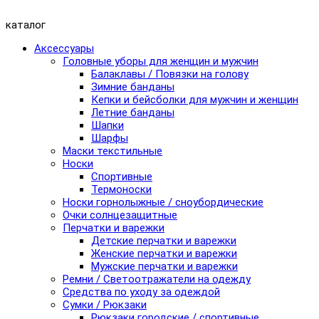
каталог
Аксессуары
Головные уборы для женщин и мужчин
Балаклавы / Повязки на голову
Зимние банданы
Кепки и бейсболки для мужчин и женщин
Летние банданы
Шапки
Шарфы
Маски текстильные
Носки
Спортивные
Термоноски
Носки горнолыжные / сноубордические
Очки солнцезащитные
Перчатки и варежки
Детские перчатки и варежки
Женские перчатки и варежки
Мужские перчатки и варежки
Ремни / Светоотражатели на одежду
Средства по уходу за одеждой
Сумки / Рюкзаки
Рюкзаки городские / спортивные