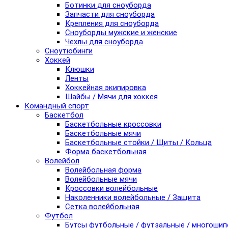
Ботинки для сноуборда
Запчасти для сноуборда
Крепления для сноуборда
Сноуборды мужские и женские
Чехлы для сноуборда
Сноутюбинги
Хоккей
Клюшки
Ленты
Хоккейная экипировка
Шайбы / Мячи для хоккея
Командный спорт
Баскетбол
Баскетбольные кроссовки
Баскетбольные мячи
Баскетбольные стойки / Щиты / Кольца
Форма баскетбольная
Волейбол
Волейбольная форма
Волейбольные мячи
Кроссовки волейбольные
Наколенники волейбольные / Защита
Сетка волейбольная
Футбол
Бутсы футбольные / футзальные / многоши