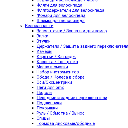
Седла для велосипеда / чехлы
Фляги для велосипеда
Флягодержатели для велосипеда
Фонари для велосипеда
Шлемы для велосипеда
Велозапчасти
Велоаптечки / Заплатки для камер
Вилки
Втулки
Держатели / Защита заднего переключател
Камеры
Каретки / Катридж
Кассета / Трещотка
Масла и смазки
Набор инструментов
Обода / Колеса в сборе
Оси/Эксцентрики
Пеги для bmx
Педали
Передние и задние переключатели
Подшипники
Покрышки
Руль / Обмотка / Вынос
Спицы
Тормоза дисковые/ободные