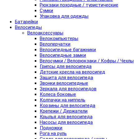
Рюкзаки походные / туристические
Сумки
Упаковка для одежды
Батарейки
Велосипеды
Велоаксессуары
Велокомпьютеры
Велоперчатки
Велосипедные багажники
Велосипедные замки
Велосумки / Велорюкзаки / Кофры / Чехлы
Грипсы для велосипеда
Детские кресла на велосипед
Защита для велосипеда
Звонки велосипедные
Зеркала для велосипедов
Колеса боковые
Колпачки на ниппель
Корзины для велосипеда
Крепежи / Держатели
Крылья для велосипеда
Насосы для велосипеда
Подножки
Рога на руль