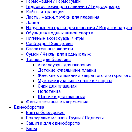
Гермомешки / Гермосумки
Гидрокостюмы для плавания / Гидроодежда
Кайты и трапеции
Ласты, маски, трубки для плавания
Лодки
Надувные матрасы для плавания / Игрушки надув
Обувь для водных видов спорта
Пляжные аксессуары / игры
Сапборды I Sup-доски
Спасательные жилеты
Сумки / Чехлы для водных лыж
Товары для бассейна
Аксессуары для плавания
Детские купальники, плавки
Женские купальники закрытого и открытого
Мужские купальные плавки / шорты
Очки для плавания
Полотенца
Шапочки для плавания
Фалы плетеные и капроновые
Единоборства
Бинты боксерские
Боксерские мешки / Груши / Подвесы
Защита для единоборств
Капы