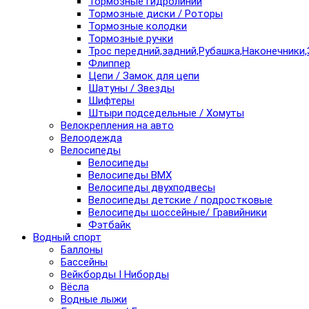
Тормозные гидролинии
Тормозные диски / Роторы
Тормозные колодки
Тормозные ручки
Трос передний,задний,Рубашка,Наконечники,
Флиппер
Цепи / Замок для цепи
Шатуны / Звезды
Шифтеры
Штыри подседельные / Хомуты
Велокрепления на авто
Велоодежда
Велосипеды
Велосипеды
Велосипеды BMX
Велосипеды двухподвесы
Велосипеды детские / подростковые
Велосипеды шоссейные/ Гравийники
Фэтбайк
Водный спорт
Баллоны
Бассейны
Вейкборды I Ниборды
Вёсла
Водные лыжи