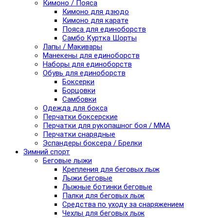
Кимоно / Пояса
Кимоно для дзюдо
Кимоно для карате
Пояса для единоборств
Самбо Куртка Шорты
Лапы / Макивары
Манекены для единоборств
Наборы для единоборств
Обувь для единоборств
Боксерки
Борцовки
Самбовки
Одежда для бокса
Перчатки боксерские
Перчатки для рукопашног боя / ММА
Перчатки снарядные
Эспандеры боксера / Брелки
Зимний спорт
Беговые лыжи
Крепления для беговых лыж
Лыжи беговые
Лыжные ботинки беговые
Палки для беговых лыж
Средства по уходу за снаряжением
Чехлы для беговых лыж