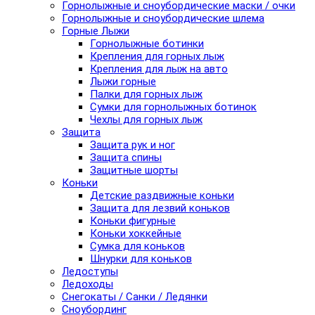
Горнолыжные и сноубордические маски / очки
Горнолыжные и сноубордические шлема
Горные Лыжи
Горнолыжные ботинки
Крепления для горных лыж
Крепления для лыж на авто
Лыжи горные
Палки для горных лыж
Сумки для горнолыжных ботинок
Чехлы для горных лыж
Защита
Защита рук и ног
Защита спины
Защитные шорты
Коньки
Детские раздвижные коньки
Защита для лезвий коньков
Коньки фигурные
Коньки хоккейные
Сумка для коньков
Шнурки для коньков
Ледоступы
Ледоходы
Снегокаты / Санки / Ледянки
Сноубординг