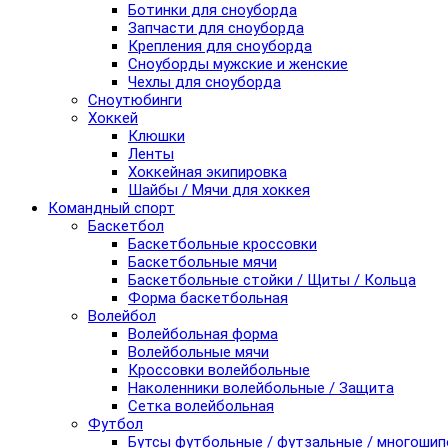
Ботинки для сноуборда
Запчасти для сноуборда
Крепления для сноуборда
Сноуборды мужские и женские
Чехлы для сноуборда
Сноутюбинги
Хоккей
Клюшки
Ленты
Хоккейная экипировка
Шайбы / Мячи для хоккея
Командный спорт
Баскетбол
Баскетбольные кроссовки
Баскетбольные мячи
Баскетбольные стойки / Щиты / Кольца
Форма баскетбольная
Волейбол
Волейбольная форма
Волейбольные мячи
Кроссовки волейбольные
Наколенники волейбольные / Защита
Сетка волейбольная
Футбол
Бутсы футбольные / футзальные / многоши