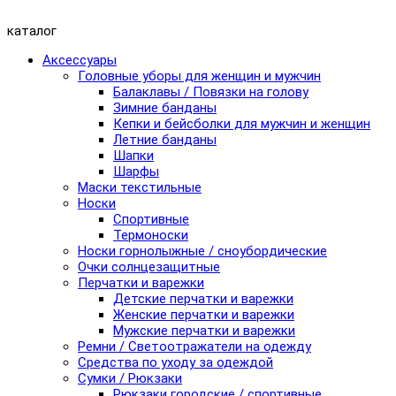
каталог
Аксессуары
Головные уборы для женщин и мужчин
Балаклавы / Повязки на голову
Зимние банданы
Кепки и бейсболки для мужчин и женщин
Летние банданы
Шапки
Шарфы
Маски текстильные
Носки
Спортивные
Термоноски
Носки горнолыжные / сноубордические
Очки солнцезащитные
Перчатки и варежки
Детские перчатки и варежки
Женские перчатки и варежки
Мужские перчатки и варежки
Ремни / Светоотражатели на одежду
Средства по уходу за одеждой
Сумки / Рюкзаки
Рюкзаки городские / спортивные