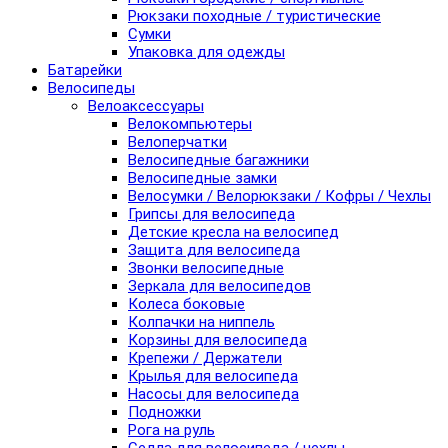
Рюкзаки походные / туристические
Сумки
Упаковка для одежды
Батарейки
Велосипеды
Велоаксессуары
Велокомпьютеры
Велоперчатки
Велосипедные багажники
Велосипедные замки
Велосумки / Велорюкзаки / Кофры / Чехлы
Грипсы для велосипеда
Детские кресла на велосипед
Защита для велосипеда
Звонки велосипедные
Зеркала для велосипедов
Колеса боковые
Колпачки на ниппель
Корзины для велосипеда
Крепежи / Держатели
Крылья для велосипеда
Насосы для велосипеда
Подножки
Рога на руль