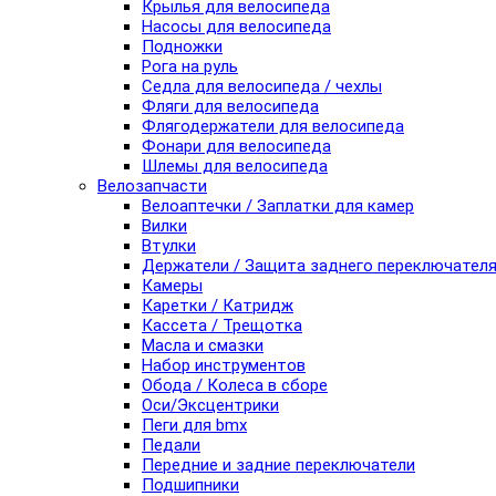
Крылья для велосипеда
Насосы для велосипеда
Подножки
Рога на руль
Седла для велосипеда / чехлы
Фляги для велосипеда
Флягодержатели для велосипеда
Фонари для велосипеда
Шлемы для велосипеда
Велозапчасти
Велоаптечки / Заплатки для камер
Вилки
Втулки
Держатели / Защита заднего переключател
Камеры
Каретки / Катридж
Кассета / Трещотка
Масла и смазки
Набор инструментов
Обода / Колеса в сборе
Оси/Эксцентрики
Пеги для bmx
Педали
Передние и задние переключатели
Подшипники