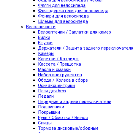
Седла для велосипеда / чехлы
Фляги для велосипеда
Флягодержатели для велосипеда
Фонари для велосипеда
Шлемы для велосипеда
Велозапчасти
Велоаптечки / Заплатки для камер
Вилки
Втулки
Держатели / Защита заднего переключател
Камеры
Каретки / Катридж
Кассета / Трещотка
Масла и смазки
Набор инструментов
Обода / Колеса в сборе
Оси/Эксцентрики
Пеги для bmx
Педали
Передние и задние переключатели
Подшипники
Покрышки
Руль / Обмотка / Вынос
Спицы
Тормоза дисковые/ободные