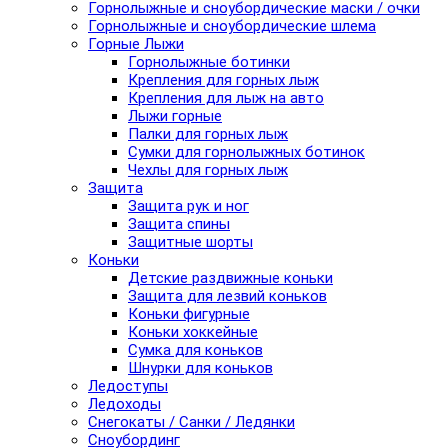
Горнолыжные и сноубордические маски / очки
Горнолыжные и сноубордические шлема
Горные Лыжи
Горнолыжные ботинки
Крепления для горных лыж
Крепления для лыж на авто
Лыжи горные
Палки для горных лыж
Сумки для горнолыжных ботинок
Чехлы для горных лыж
Защита
Защита рук и ног
Защита спины
Защитные шорты
Коньки
Детские раздвижные коньки
Защита для лезвий коньков
Коньки фигурные
Коньки хоккейные
Сумка для коньков
Шнурки для коньков
Ледоступы
Ледоходы
Снегокаты / Санки / Ледянки
Сноубординг