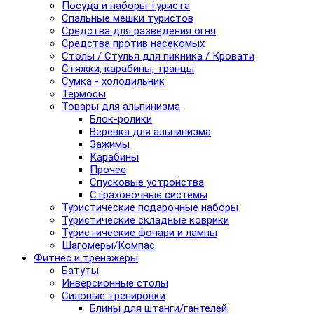
Посуда и наборы туриста
Спальные мешки туристов
Средства для разведения огня
Средства против насекомых
Столы / Стулья для пикника / Кровати
Стяжки, карабины, транцы
Сумка - холодильник
Термосы
Товары для альпинизма
Блок-ролики
Веревка для альпинизма
Зажимы
Карабины
Прочее
Спусковые устройства
Страховочные системы
Туристические подарочные наборы
Туристические складные коврики
Туристические фонари и лампы
Шагомеры/Компас
Фитнес и тренажеры
Батуты
Инверсионные столы
Силовые тренировки
Блины для штанги/гантелей