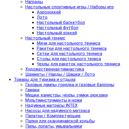
Награды
Настольные спортивные игры / Наборы игр
Аэрохоккей
Лото
Настольный баскетбол
Настольный футбол
Настольный хоккей
Настольный теннис
Мячи для настольного тенниса
Ракетки для настольного тенниса
Сетки для настольного тенниса
Столы для настольного тениса
Чехлы для ракеток настольного тенниса
Художественная гимнастика
Шахматы / Нарды / Шашки / Лото
Товары для туризма и отдыха
Газовые лампы, горелки и газовые баллоны
Гамаки
Мешки, канистры, чехлы, сумки, рюкзаки
Мультиинструменты и ножи
Надувные матрасы INTEX
Насосы для надувного матраса
Палатки / Комплектующие
Палки для скандинавской ходьбы
Пилы, лопаты, умывальники