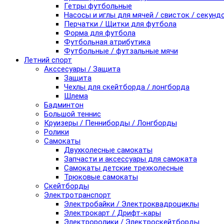
Гетры футбольные
Насосы и иглы для мячей / свисток / секунд
Перчатки / Щитки для футбола
Форма для футбола
Футбольная атрибутика
Футбольные / футзальные мячи
Летний спорт
Акссесуары / Защита
Защита
Чехлы для скейтборда / лонгборда
Шлема
Бадминтон
Большой теннис
Круизеры / Пенниборды / Лонгборды
Ролики
Самокаты
Двухколесные самокаты
Запчасти и аксессуары для самоката
Самокаты детские трехколесные
Трюковые самокаты
Скейтборды
Электротранспорт
Электробайки / Электроквадроциклы
Электрокарт / Дрифт-кары
Электроролики / Электроскейтборды