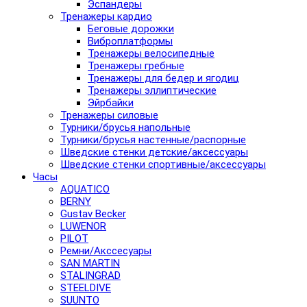
Эспандеры
Тренажеры кардио
Беговые дорожки
Виброплатформы
Тренажеры велосипедные
Тренажеры гребные
Тренажеры для бедер и ягодиц
Тренажеры эллиптические
Эйрбайки
Тренажеры силовые
Турники/брусья напольные
Турники/брусья настенные/распорные
Шведские стенки детские/аксессуары
Шведские стенки спортивные/аксессуары
Часы
AQUATICO
BERNY
Gustav Becker
LUWENOR
PILOT
Pемни/Акссесуары
SAN MARTIN
STALINGRAD
STEELDIVE
SUUNTO