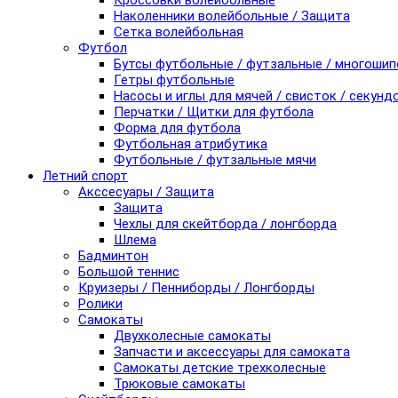
Кроссовки волейбольные
Наколенники волейбольные / Защита
Сетка волейбольная
Футбол
Бутсы футбольные / футзальные / многоши
Гетры футбольные
Насосы и иглы для мячей / свисток / секунд
Перчатки / Щитки для футбола
Форма для футбола
Футбольная атрибутика
Футбольные / футзальные мячи
Летний спорт
Акссесуары / Защита
Защита
Чехлы для скейтборда / лонгборда
Шлема
Бадминтон
Большой теннис
Круизеры / Пенниборды / Лонгборды
Ролики
Самокаты
Двухколесные самокаты
Запчасти и аксессуары для самоката
Самокаты детские трехколесные
Трюковые самокаты