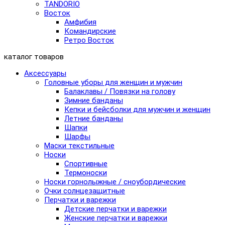
TANDORIO
Восток
Амфибия
Командирские
Ретро Восток
каталог товаров
Аксессуары
Головные уборы для женщин и мужчин
Балаклавы / Повязки на голову
Зимние банданы
Кепки и бейсболки для мужчин и женщин
Летние банданы
Шапки
Шарфы
Маски текстильные
Носки
Спортивные
Термоноски
Носки горнолыжные / сноубордические
Очки солнцезащитные
Перчатки и варежки
Детские перчатки и варежки
Женские перчатки и варежки