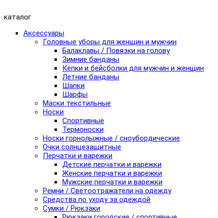
каталог
Аксессуары
Головные уборы для женщин и мужчин
Балаклавы / Повязки на голову
Зимние банданы
Кепки и бейсболки для мужчин и женщин
Летние банданы
Шапки
Шарфы
Маски текстильные
Носки
Спортивные
Термоноски
Носки горнолыжные / сноубордические
Очки солнцезащитные
Перчатки и варежки
Детские перчатки и варежки
Женские перчатки и варежки
Мужские перчатки и варежки
Ремни / Светоотражатели на одежду
Средства по уходу за одеждой
Сумки / Рюкзаки
Рюкзаки городские / спортивные