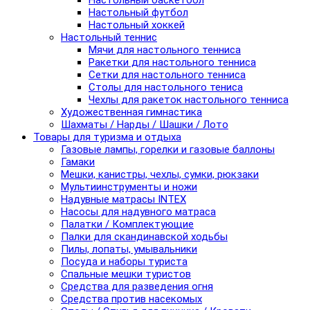
Настольный баскетбол
Настольный футбол
Настольный хоккей
Настольный теннис
Мячи для настольного тенниса
Ракетки для настольного тенниса
Сетки для настольного тенниса
Столы для настольного тениса
Чехлы для ракеток настольного тенниса
Художественная гимнастика
Шахматы / Нарды / Шашки / Лото
Товары для туризма и отдыха
Газовые лампы, горелки и газовые баллоны
Гамаки
Мешки, канистры, чехлы, сумки, рюкзаки
Мультиинструменты и ножи
Надувные матрасы INTEX
Насосы для надувного матраса
Палатки / Комплектующие
Палки для скандинавской ходьбы
Пилы, лопаты, умывальники
Посуда и наборы туриста
Спальные мешки туристов
Средства для разведения огня
Средства против насекомых