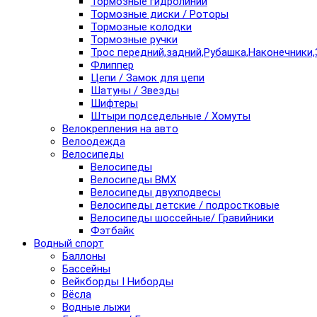
Тормозные гидролинии
Тормозные диски / Роторы
Тормозные колодки
Тормозные ручки
Трос передний,задний,Рубашка,Наконечники,
Флиппер
Цепи / Замок для цепи
Шатуны / Звезды
Шифтеры
Штыри подседельные / Хомуты
Велокрепления на авто
Велоодежда
Велосипеды
Велосипеды
Велосипеды BMX
Велосипеды двухподвесы
Велосипеды детские / подростковые
Велосипеды шоссейные/ Гравийники
Фэтбайк
Водный спорт
Баллоны
Бассейны
Вейкборды I Ниборды
Вёсла
Водные лыжи