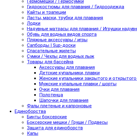
Гермомешки / Гермосумки
Гидрокостюмы для плавания / Гидроодежда
Кайты и трапеции
Ласты, маски, трубки для плавания
Лодки
Надувные матрасы для плавания / Игрушки надув
Обувь для водных видов спорта
Пляжные аксессуары / игры
Сапборды I Sup-доски
Спасательные жилеты
Сумки / Чехлы для водных лыж
Товары для бассейна
Аксессуары для плавания
Детские купальники, плавки
Женские купальники закрытого и открытого
Мужские купальные плавки / шорты
Очки для плавания
Полотенца
Шапочки для плавания
Фалы плетеные и капроновые
Единоборства
Бинты боксерские
Боксерские мешки / Груши / Подвесы
Защита для единоборств
Капы