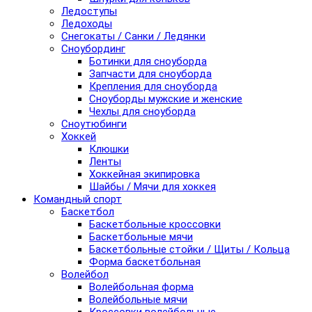
Ледоступы
Ледоходы
Снегокаты / Санки / Ледянки
Сноубординг
Ботинки для сноуборда
Запчасти для сноуборда
Крепления для сноуборда
Сноуборды мужские и женские
Чехлы для сноуборда
Сноутюбинги
Хоккей
Клюшки
Ленты
Хоккейная экипировка
Шайбы / Мячи для хоккея
Командный спорт
Баскетбол
Баскетбольные кроссовки
Баскетбольные мячи
Баскетбольные стойки / Щиты / Кольца
Форма баскетбольная
Волейбол
Волейбольная форма
Волейбольные мячи