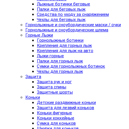
Лыжные ботинки беговые
Палки для беговых лыж
Средства по уходу за снаряжением
Чехлы для беговых лыж
Горнолыжные и сноубордические маски / очки
Горнолыжные и сноубордические шлема
Горные Лыжи
Горнолыжные ботинки
Крепления для горных лыж
Крепления для лыж на авто
Лыжи горные
Палки для горных лыж
Сумки для горнолыжных ботинок
Чехлы для горных лыж
Защита
Защита рук и ног
Защита спины
Защитные шорты
Коньки
Детские раздвижные коньки
Защита для лезвий коньков
Коньки фигурные
Коньки хоккейные
Сумка для коньков
Шнурки для коньков