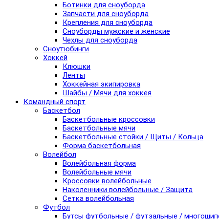
Ботинки для сноуборда
Запчасти для сноуборда
Крепления для сноуборда
Сноуборды мужские и женские
Чехлы для сноуборда
Сноутюбинги
Хоккей
Клюшки
Ленты
Хоккейная экипировка
Шайбы / Мячи для хоккея
Командный спорт
Баскетбол
Баскетбольные кроссовки
Баскетбольные мячи
Баскетбольные стойки / Щиты / Кольца
Форма баскетбольная
Волейбол
Волейбольная форма
Волейбольные мячи
Кроссовки волейбольные
Наколенники волейбольные / Защита
Сетка волейбольная
Футбол
Бутсы футбольные / футзальные / многоши