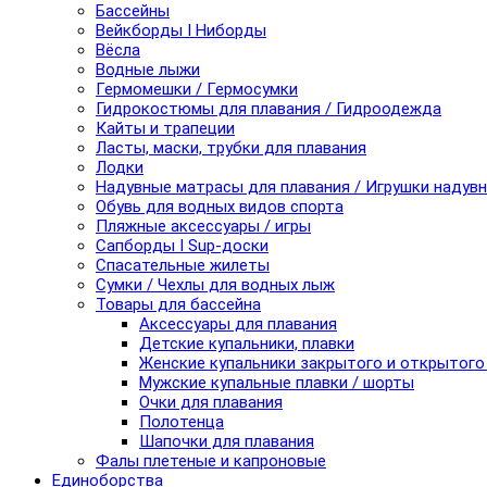
Бассейны
Вейкборды I Ниборды
Вёсла
Водные лыжи
Гермомешки / Гермосумки
Гидрокостюмы для плавания / Гидроодежда
Кайты и трапеции
Ласты, маски, трубки для плавания
Лодки
Надувные матрасы для плавания / Игрушки надув
Обувь для водных видов спорта
Пляжные аксессуары / игры
Сапборды I Sup-доски
Спасательные жилеты
Сумки / Чехлы для водных лыж
Товары для бассейна
Аксессуары для плавания
Детские купальники, плавки
Женские купальники закрытого и открытого
Мужские купальные плавки / шорты
Очки для плавания
Полотенца
Шапочки для плавания
Фалы плетеные и капроновые
Единоборства