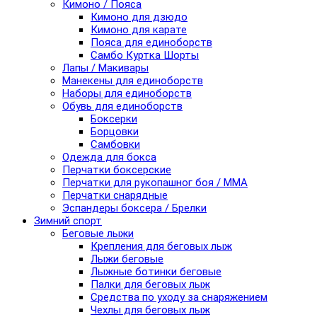
Кимоно / Пояса
Кимоно для дзюдо
Кимоно для карате
Пояса для единоборств
Самбо Куртка Шорты
Лапы / Макивары
Манекены для единоборств
Наборы для единоборств
Обувь для единоборств
Боксерки
Борцовки
Самбовки
Одежда для бокса
Перчатки боксерские
Перчатки для рукопашног боя / ММА
Перчатки снарядные
Эспандеры боксера / Брелки
Зимний спорт
Беговые лыжи
Крепления для беговых лыж
Лыжи беговые
Лыжные ботинки беговые
Палки для беговых лыж
Средства по уходу за снаряжением
Чехлы для беговых лыж