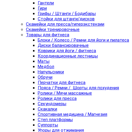
Гантели
Гири
Грифы / Штанги / Бодибары
Стойки для штанги/дисков
Скамейки для пресса/гиперэкстензии
Скамейки тренировочные
Товары для фитнеса
Блоки / Колесо / Ремни для йоги и пилатеса
Диски балансировачные
Коврики для йоги / фитнеса
Координационные лестницы
Маты
Медбол
Напульсники
Обручи
Перчатки для фитнеса
Пояса / Ремни / Шорты для похудения
Ролики / Мячи массажные
Ролики для пресса
Секундомеры
Скакалки
Спортивная медицина / Магнезия
Степ платформы
Суппорты
Упоры для отжимания