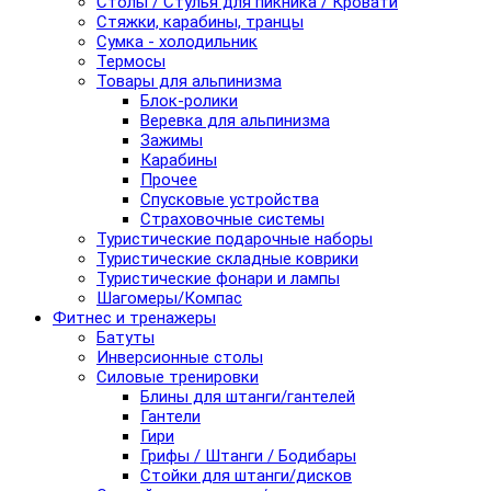
Столы / Стулья для пикника / Кровати
Стяжки, карабины, транцы
Сумка - холодильник
Термосы
Товары для альпинизма
Блок-ролики
Веревка для альпинизма
Зажимы
Карабины
Прочее
Спусковые устройства
Страховочные системы
Туристические подарочные наборы
Туристические складные коврики
Туристические фонари и лампы
Шагомеры/Компас
Фитнес и тренажеры
Батуты
Инверсионные столы
Силовые тренировки
Блины для штанги/гантелей
Гантели
Гири
Грифы / Штанги / Бодибары
Стойки для штанги/дисков