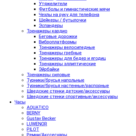
Утяжелители
Фитболы и гимнастические мячи
Чехлы на руку для телефона
Шейкеры / бутылочки
Эспандеры
Тренажеры кардио
Беговые дорожки
Виброплатформы
Тренажеры велосипедные
Тренажеры гребные
Тренажеры для бедер и ягодиц
Тренажеры эллиптические
Эйрбайки
Тренажеры силовые
Турники/брусья напольные
Турники/брусья настенные/распорные
Шведские стенки детские/аксессуары
Шведские стенки спортивные/аксессуары
Часы
AQUATICO
BERNY
Gustav Becker
LUWENOR
PILOT
Pемни/Акссесуары