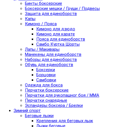
Бинты боксерские
Боксерские мешки / Груши / Подвесы
Защита для единоборств
Капы
Кимоно / Пояса
Кимоно для дзюдо
Кимоно для карате
Пояса для единоборств
Самбо Куртка Шорты
Лапы / Макивары
Манекены для единоборств
Наборы для единоборств
Обувь для единоборств
Боксерки
Борцовки
Самбовки
Одежда для бокса
Перчатки боксерские
Перчатки для рукопашног боя / ММА
Перчатки снарядные
Эспандеры боксера / Брелки
Зимний спорт
Беговые лыжи
Крепления для беговых лыж
Лыжи беговые