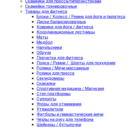
Скамейки для пресса/гиперэкстензии
Скамейки тренировочные
Товары для фитнеса
Блоки / Колесо / Ремни для йоги и пилатеса
Диски балансировачные
Коврики для йоги / фитнеса
Координационные лестницы
Маты
Медбол
Напульсники
Обручи
Перчатки для фитнеса
Пояса / Ремни / Шорты для похудения
Ролики / Мячи массажные
Ролики для пресса
Секундомеры
Скакалки
Спортивная медицина / Магнезия
Степ платформы
Суппорты
Упоры для отжимания
Утяжелители
Фитболы и гимнастические мячи
Чехлы на руку для телефона
Шейкеры / бутылочки