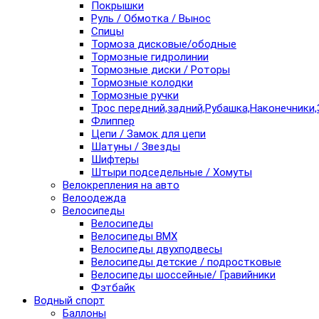
Покрышки
Руль / Обмотка / Вынос
Спицы
Тормоза дисковые/ободные
Тормозные гидролинии
Тормозные диски / Роторы
Тормозные колодки
Тормозные ручки
Трос передний,задний,Рубашка,Наконечники,
Флиппер
Цепи / Замок для цепи
Шатуны / Звезды
Шифтеры
Штыри подседельные / Хомуты
Велокрепления на авто
Велоодежда
Велосипеды
Велосипеды
Велосипеды BMX
Велосипеды двухподвесы
Велосипеды детские / подростковые
Велосипеды шоссейные/ Гравийники
Фэтбайк
Водный спорт
Баллоны