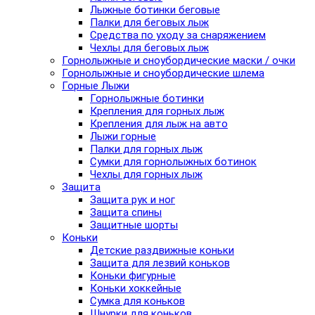
Лыжные ботинки беговые
Палки для беговых лыж
Средства по уходу за снаряжением
Чехлы для беговых лыж
Горнолыжные и сноубордические маски / очки
Горнолыжные и сноубордические шлема
Горные Лыжи
Горнолыжные ботинки
Крепления для горных лыж
Крепления для лыж на авто
Лыжи горные
Палки для горных лыж
Сумки для горнолыжных ботинок
Чехлы для горных лыж
Защита
Защита рук и ног
Защита спины
Защитные шорты
Коньки
Детские раздвижные коньки
Защита для лезвий коньков
Коньки фигурные
Коньки хоккейные
Сумка для коньков
Шнурки для коньков