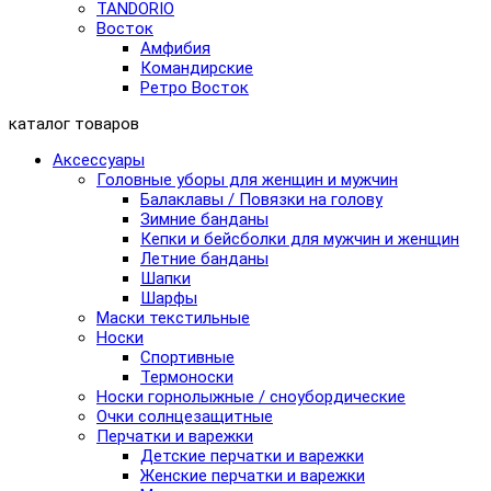
TANDORIO
Восток
Амфибия
Командирские
Ретро Восток
каталог товаров
Аксессуары
Головные уборы для женщин и мужчин
Балаклавы / Повязки на голову
Зимние банданы
Кепки и бейсболки для мужчин и женщин
Летние банданы
Шапки
Шарфы
Маски текстильные
Носки
Спортивные
Термоноски
Носки горнолыжные / сноубордические
Очки солнцезащитные
Перчатки и варежки
Детские перчатки и варежки
Женские перчатки и варежки