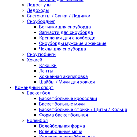
Ледоступы
Ледоходы
Снегокаты / Санки / Ледянки
Сноубординг
Ботинки для сноуборда
Запчасти для сноуборда
Крепления для сноуборда
Сноуборды мужские и женские
Чехлы для сноуборда
Сноутюбинги
Хоккей
Клюшки
Ленты
Хоккейная экипировка
Шайбы / Мячи для хоккея
Командный спорт
Баскетбол
Баскетбольные кроссовки
Баскетбольные мячи
Баскетбольные стойки / Щиты / Кольца
Форма баскетбольная
Волейбол
Волейбольная форма
Волейбольные мячи