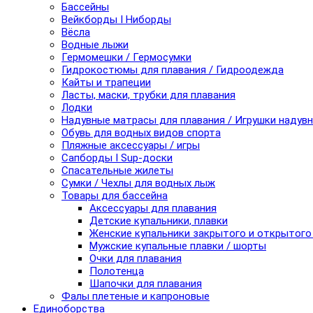
Бассейны
Вейкборды I Ниборды
Вёсла
Водные лыжи
Гермомешки / Гермосумки
Гидрокостюмы для плавания / Гидроодежда
Кайты и трапеции
Ласты, маски, трубки для плавания
Лодки
Надувные матрасы для плавания / Игрушки надув
Обувь для водных видов спорта
Пляжные аксессуары / игры
Сапборды I Sup-доски
Спасательные жилеты
Сумки / Чехлы для водных лыж
Товары для бассейна
Аксессуары для плавания
Детские купальники, плавки
Женские купальники закрытого и открытого
Мужские купальные плавки / шорты
Очки для плавания
Полотенца
Шапочки для плавания
Фалы плетеные и капроновые
Единоборства