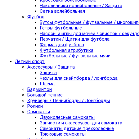
Кроссовки волейбольные
Наколенники волейбольные / Защита
Сетка волейбольная
Футбол
Бутсы футбольные / футзальные / многоши
Гетры футбольные
Насосы и иглы для мячей / свисток / секунд
Перчатки / Щитки для футбола
Форма для футбола
Футбольная атрибутика
Футбольные / футзальные мячи
Летний спорт
Акссесуары / Защита
Защита
Чехлы для скейтборда / лонгборда
Шлема
Бадминтон
Большой теннис
Круизеры / Пенниборды / Лонгборды
Ролики
Самокаты
Двухколесные самокаты
Запчасти и аксессуары для самоката
Самокаты детские трехколесные
Трюковые самокаты