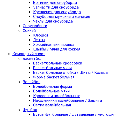
Ботинки для сноуборда
Запчасти для сноуборда
Крепления для сноуборда
Сноуборды мужские и женские
Чехлы для сноуборда
Сноутюбинги
Хоккей
Клюшки
Ленты
Хоккейная экипировка
Шайбы / Мячи для хоккея
Командный спорт
Баскетбол
Баскетбольные кроссовки
Баскетбольные мячи
Баскетбольные стойки / Щиты / Кольца
Форма баскетбольная
Волейбол
Волейбольная форма
Волейбольные мячи
Кроссовки волейбольные
Наколенники волейбольные / Защита
Сетка волейбольная
Футбол
Бутсы футбольные / футзальные / многоши