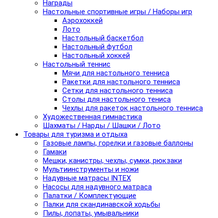
Награды
Настольные спортивные игры / Наборы игр
Аэрохоккей
Лото
Настольный баскетбол
Настольный футбол
Настольный хоккей
Настольный теннис
Мячи для настольного тенниса
Ракетки для настольного тенниса
Сетки для настольного тенниса
Столы для настольного тениса
Чехлы для ракеток настольного тенниса
Художественная гимнастика
Шахматы / Нарды / Шашки / Лото
Товары для туризма и отдыха
Газовые лампы, горелки и газовые баллоны
Гамаки
Мешки, канистры, чехлы, сумки, рюкзаки
Мультиинструменты и ножи
Надувные матрасы INTEX
Насосы для надувного матраса
Палатки / Комплектующие
Палки для скандинавской ходьбы
Пилы, лопаты, умывальники