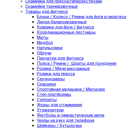
Скамейки для пресса/гиперэкстензии
Скамейки тренировочные
Товары для фитнеса
Блоки / Колесо / Ремни для йоги и пилатеса
Диски балансировачные
Коврики для йоги / фитнеса
Координационные лестницы
Маты
Медбол
Напульсники
Обручи
Перчатки для фитнеса
Пояса / Ремни / Шорты для похудения
Ролики / Мячи массажные
Ролики для пресса
Секундомеры
Скакалки
Спортивная медицина / Магнезия
Степ платформы
Суппорты
Упоры для отжимания
Утяжелители
Фитболы и гимнастические мячи
Чехлы на руку для телефона
Шейкеры / бутылочки