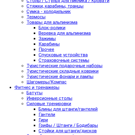
Столы / Стулья для пикника / Кровати
Стяжки, карабины, транцы
Сумка - холодильник
Термосы
Товары для альпинизма
Блок-ролики
Веревка для альпинизма
Зажимы
Карабины
Прочее
Спусковые устройства
Страховочные системы
Туристические подарочные наборы
Туристические складные коврики
Туристические фонари и лампы
Шагомеры/Компас
Фитнес и тренажеры
Батуты
Инверсионные столы
Силовые тренировки
Блины для штанги/гантелей
Гантели
Гири
Грифы / Штанги / Бодибары
Стойки для штанги/дисков