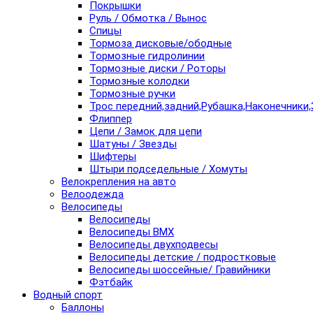
Покрышки
Руль / Обмотка / Вынос
Спицы
Тормоза дисковые/ободные
Тормозные гидролинии
Тормозные диски / Роторы
Тормозные колодки
Тормозные ручки
Трос передний,задний,Рубашка,Наконечники,
Флиппер
Цепи / Замок для цепи
Шатуны / Звезды
Шифтеры
Штыри подседельные / Хомуты
Велокрепления на авто
Велоодежда
Велосипеды
Велосипеды
Велосипеды BMX
Велосипеды двухподвесы
Велосипеды детские / подростковые
Велосипеды шоссейные/ Гравийники
Фэтбайк
Водный спорт
Баллоны