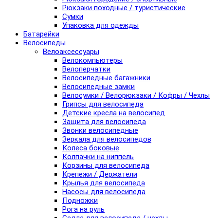
Рюкзаки походные / туристические
Сумки
Упаковка для одежды
Батарейки
Велосипеды
Велоаксессуары
Велокомпьютеры
Велоперчатки
Велосипедные багажники
Велосипедные замки
Велосумки / Велорюкзаки / Кофры / Чехлы
Грипсы для велосипеда
Детские кресла на велосипед
Защита для велосипеда
Звонки велосипедные
Зеркала для велосипедов
Колеса боковые
Колпачки на ниппель
Корзины для велосипеда
Крепежи / Держатели
Крылья для велосипеда
Насосы для велосипеда
Подножки
Рога на руль