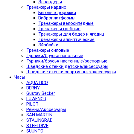
Эспандеры
Тренажеры кардио
Беговые дорожки
Виброплатформы
Тренажеры велосипедные
Тренажеры гребные
Тренажеры для бедер и ягодиц
Тренажеры эллиптические
Эйрбайки
Тренажеры силовые
Турники/брусья напольные
Турники/брусья настенные/распорные
Шведские стенки детские/аксессуары
Шведские стенки спортивные/аксессуары
Часы
AQUATICO
BERNY
Gustav Becker
LUWENOR
PILOT
Pемни/Акссесуары
SAN MARTIN
STALINGRAD
STEELDIVE
SUUNTO