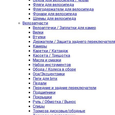
Седла для велосипеда / чехлы
Фляги для велосипеда
Флягодержатели для велосипеда
Фонари для велосипеда
Шлемы для велосипеда
Велозапчасти
Велоаптечки / Заплатки для камер
Вилки
Втулки
Держатели / Защита заднего переключател
Камеры
Каретки / Катридж
Кассета / Трещотка
Масла и смазки
Набор инструментов
Обода / Колеса в сборе
Оси/Эксцентрики
Пеги для bmx
Педали
Передние и задние переключатели
Подшипники
Покрышки
Руль / Обмотка / Вынос
Спицы
Тормоза дисковые/ободные