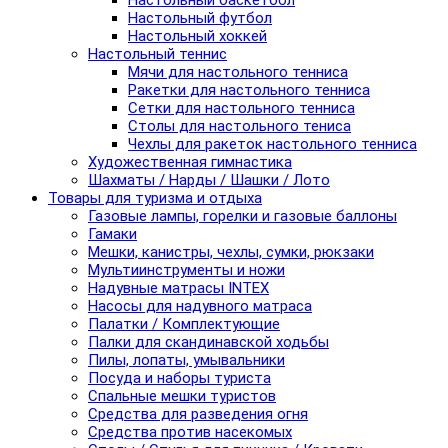
Настольный баскетбол
Настольный футбол
Настольный хоккей
Настольный теннис
Мячи для настольного тенниса
Ракетки для настольного тенниса
Сетки для настольного тенниса
Столы для настольного тениса
Чехлы для ракеток настольного тенниса
Художественная гимнастика
Шахматы / Нарды / Шашки / Лото
Товары для туризма и отдыха
Газовые лампы, горелки и газовые баллоны
Гамаки
Мешки, канистры, чехлы, сумки, рюкзаки
Мультиинструменты и ножи
Надувные матрасы INTEX
Насосы для надувного матраса
Палатки / Комплектующие
Палки для скандинавской ходьбы
Пилы, лопаты, умывальники
Посуда и наборы туриста
Спальные мешки туристов
Средства для разведения огня
Средства против насекомых