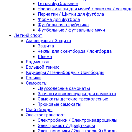
Гетры футбольные
Насосы и иглы для мячей / свисток / секунд
Перчатки / Щитки для футбола
Форма для футбола
Футбольная атрибутика
Футбольные / футзальные мячи
Летний спорт
Акссесуары / Защита
Защита
Чехлы для скейтборда / лонгборда
Шлема
Бадминтон
Большой теннис
Круизеры / Пенниборды / Лонгборды
Ролики
Самокаты
Двухколесные самокаты
Запчасти и аксессуары для самоката
Самокаты детские трехколесные
Трюковые самокаты
Скейтборды
Электротранспорт
Электробайки / Электроквадроциклы
Электрокарт / Дрифт-кары
Электроролики / Электроскейтборды