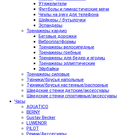
Утяжелители
Фитболы и гимнастические мячи
Чехлы на руку для телефона
Шейкеры / бутылочки
Эспандеры
Тренажеры кардио
Беговые дорожки
Виброплатформы
Тренажеры велосипедные
Тренажеры гребные
Тренажеры для бедер и ягодиц
Тренажеры эллиптические
Эйрбайки
Тренажеры силовые
Турники/брусья напольные
Турники/брусья настенные/распорные
Шведские стенки детские/аксессуары
Шведские стенки спортивные/аксессуары
Часы
AQUATICO
BERNY
Gustav Becker
LUWENOR
PILOT
Pемни/Акссесуары