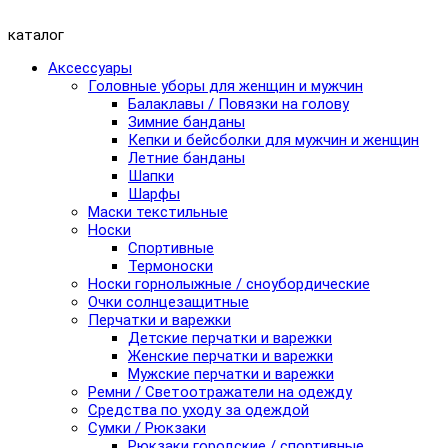
каталог
Аксессуары
Головные уборы для женщин и мужчин
Балаклавы / Повязки на голову
Зимние банданы
Кепки и бейсболки для мужчин и женщин
Летние банданы
Шапки
Шарфы
Маски текстильные
Носки
Спортивные
Термоноски
Носки горнолыжные / сноубордические
Очки солнцезащитные
Перчатки и варежки
Детские перчатки и варежки
Женские перчатки и варежки
Мужские перчатки и варежки
Ремни / Светоотражатели на одежду
Средства по уходу за одеждой
Сумки / Рюкзаки
Рюкзаки городские / спортивные