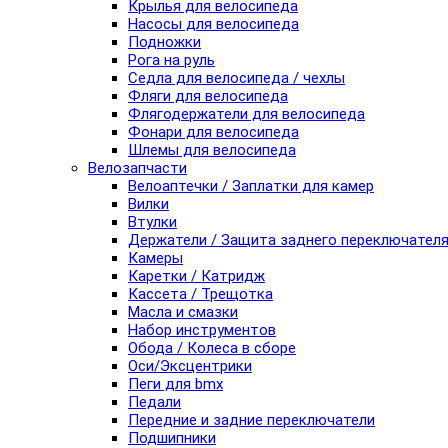
Крылья для велосипеда
Насосы для велосипеда
Подножки
Рога на руль
Седла для велосипеда / чехлы
Фляги для велосипеда
Флягодержатели для велосипеда
Фонари для велосипеда
Шлемы для велосипеда
Велозапчасти
Велоаптечки / Заплатки для камер
Вилки
Втулки
Держатели / Защита заднего переключател
Камеры
Каретки / Катридж
Кассета / Трещотка
Масла и смазки
Набор инструментов
Обода / Колеса в сборе
Оси/Эксцентрики
Пеги для bmx
Педали
Передние и задние переключатели
Подшипники