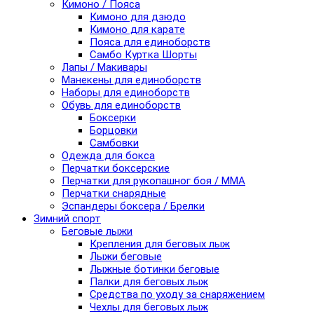
Кимоно / Пояса
Кимоно для дзюдо
Кимоно для карате
Пояса для единоборств
Самбо Куртка Шорты
Лапы / Макивары
Манекены для единоборств
Наборы для единоборств
Обувь для единоборств
Боксерки
Борцовки
Самбовки
Одежда для бокса
Перчатки боксерские
Перчатки для рукопашног боя / ММА
Перчатки снарядные
Эспандеры боксера / Брелки
Зимний спорт
Беговые лыжи
Крепления для беговых лыж
Лыжи беговые
Лыжные ботинки беговые
Палки для беговых лыж
Средства по уходу за снаряжением
Чехлы для беговых лыж