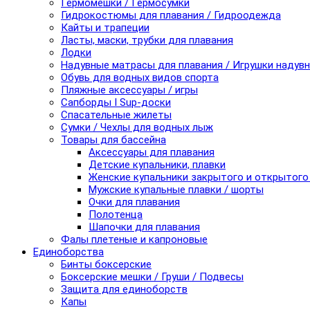
Гермомешки / Гермосумки
Гидрокостюмы для плавания / Гидроодежда
Кайты и трапеции
Ласты, маски, трубки для плавания
Лодки
Надувные матрасы для плавания / Игрушки надув
Обувь для водных видов спорта
Пляжные аксессуары / игры
Сапборды I Sup-доски
Спасательные жилеты
Сумки / Чехлы для водных лыж
Товары для бассейна
Аксессуары для плавания
Детские купальники, плавки
Женские купальники закрытого и открытого
Мужские купальные плавки / шорты
Очки для плавания
Полотенца
Шапочки для плавания
Фалы плетеные и капроновые
Единоборства
Бинты боксерские
Боксерские мешки / Груши / Подвесы
Защита для единоборств
Капы