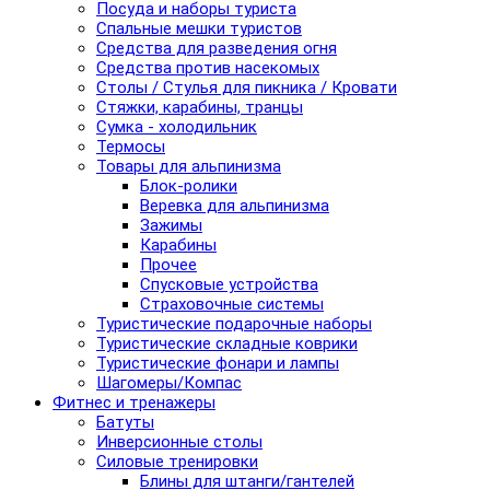
Посуда и наборы туриста
Спальные мешки туристов
Средства для разведения огня
Средства против насекомых
Столы / Стулья для пикника / Кровати
Стяжки, карабины, транцы
Сумка - холодильник
Термосы
Товары для альпинизма
Блок-ролики
Веревка для альпинизма
Зажимы
Карабины
Прочее
Спусковые устройства
Страховочные системы
Туристические подарочные наборы
Туристические складные коврики
Туристические фонари и лампы
Шагомеры/Компас
Фитнес и тренажеры
Батуты
Инверсионные столы
Силовые тренировки
Блины для штанги/гантелей