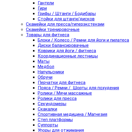
Гантели
Гири
Грифы / Штанги / Бодибары
Стойки для штанги/дисков
Скамейки для пресса/гиперэкстензии
Скамейки тренировочные
Товары для фитнеса
Блоки / Колесо / Ремни для йоги и пилатеса
Диски балансировачные
Коврики для йоги / фитнеса
Координационные лестницы
Маты
Медбол
Напульсники
Обручи
Перчатки для фитнеса
Пояса / Ремни / Шорты для похудения
Ролики / Мячи массажные
Ролики для пресса
Секундомеры
Скакалки
Спортивная медицина / Магнезия
Степ платформы
Суппорты
Упоры для отжимания