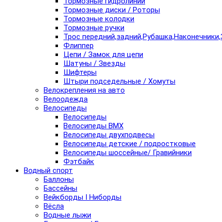
Тормозные гидролинии
Тормозные диски / Роторы
Тормозные колодки
Тормозные ручки
Трос передний,задний,Рубашка,Наконечники,
Флиппер
Цепи / Замок для цепи
Шатуны / Звезды
Шифтеры
Штыри подседельные / Хомуты
Велокрепления на авто
Велоодежда
Велосипеды
Велосипеды
Велосипеды BMX
Велосипеды двухподвесы
Велосипеды детские / подростковые
Велосипеды шоссейные/ Гравийники
Фэтбайк
Водный спорт
Баллоны
Бассейны
Вейкборды I Ниборды
Вёсла
Водные лыжи