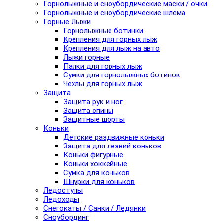
Горнолыжные и сноубордические маски / очки
Горнолыжные и сноубордические шлема
Горные Лыжи
Горнолыжные ботинки
Крепления для горных лыж
Крепления для лыж на авто
Лыжи горные
Палки для горных лыж
Сумки для горнолыжных ботинок
Чехлы для горных лыж
Защита
Защита рук и ног
Защита спины
Защитные шорты
Коньки
Детские раздвижные коньки
Защита для лезвий коньков
Коньки фигурные
Коньки хоккейные
Сумка для коньков
Шнурки для коньков
Ледоступы
Ледоходы
Снегокаты / Санки / Ледянки
Сноубординг