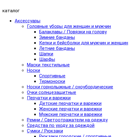
каталог
Аксессуары
Головные уборы для женщин и мужчин
Балаклавы / Повязки на голову
Зимние банданы
Кепки и бейсболки для мужчин и женщин
Летние банданы
Шапки
Шарфы
Маски текстильные
Носки
Спортивные
Термоноски
Носки горнолыжные / сноубордические
Очки солнцезащитные
Перчатки и варежки
Детские перчатки и варежки
Женские перчатки и варежки
Мужские перчатки и варежки
Ремни / Светоотражатели на одежду
Средства по уходу за одеждой
Сумки / Рюкзаки
Рюкзаки городские / спортивные