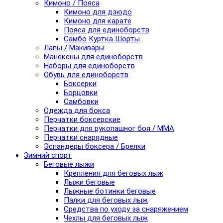
Кимоно / Пояса
Кимоно для дзюдо
Кимоно для карате
Пояса для единоборств
Самбо Куртка Шорты
Лапы / Макивары
Манекены для единоборств
Наборы для единоборств
Обувь для единоборств
Боксерки
Борцовки
Самбовки
Одежда для бокса
Перчатки боксерские
Перчатки для рукопашног боя / ММА
Перчатки снарядные
Эспандеры боксера / Брелки
Зимний спорт
Беговые лыжи
Крепления для беговых лыж
Лыжи беговые
Лыжные ботинки беговые
Палки для беговых лыж
Средства по уходу за снаряжением
Чехлы для беговых лыж