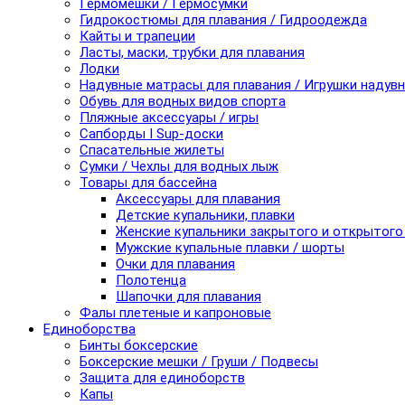
Гермомешки / Гермосумки
Гидрокостюмы для плавания / Гидроодежда
Кайты и трапеции
Ласты, маски, трубки для плавания
Лодки
Надувные матрасы для плавания / Игрушки надув
Обувь для водных видов спорта
Пляжные аксессуары / игры
Сапборды I Sup-доски
Спасательные жилеты
Сумки / Чехлы для водных лыж
Товары для бассейна
Аксессуары для плавания
Детские купальники, плавки
Женские купальники закрытого и открытого
Мужские купальные плавки / шорты
Очки для плавания
Полотенца
Шапочки для плавания
Фалы плетеные и капроновые
Единоборства
Бинты боксерские
Боксерские мешки / Груши / Подвесы
Защита для единоборств
Капы