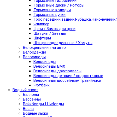
Тормозные гидролинии
Тормозные диски / Роторы
Тормозные колодки
Тормозные ручки
Трос передний,задний,Рубашка,Наконечники,
Флиппер
Цепи / Замок для цепи
Шатуны / Звезды
Шифтеры
Штыри подседельные / Хомуты
Велокрепления на авто
Велоодежда
Велосипеды
Велосипеды
Велосипеды BMX
Велосипеды двухподвесы
Велосипеды детские / подростковые
Велосипеды шоссейные/ Гравийники
Фэтбайк
Водный спорт
Баллоны
Бассейны
Вейкборды I Ниборды
Вёсла
Водные лыжи