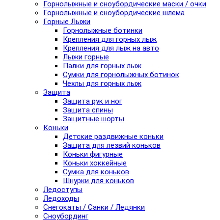
Горнолыжные и сноубордические маски / очки
Горнолыжные и сноубордические шлема
Горные Лыжи
Горнолыжные ботинки
Крепления для горных лыж
Крепления для лыж на авто
Лыжи горные
Палки для горных лыж
Сумки для горнолыжных ботинок
Чехлы для горных лыж
Защита
Защита рук и ног
Защита спины
Защитные шорты
Коньки
Детские раздвижные коньки
Защита для лезвий коньков
Коньки фигурные
Коньки хоккейные
Сумка для коньков
Шнурки для коньков
Ледоступы
Ледоходы
Снегокаты / Санки / Ледянки
Сноубординг