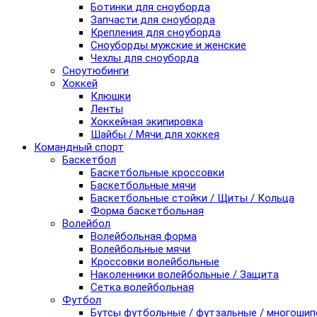
Ботинки для сноуборда
Запчасти для сноуборда
Крепления для сноуборда
Сноуборды мужские и женские
Чехлы для сноуборда
Сноутюбинги
Хоккей
Клюшки
Ленты
Хоккейная экипировка
Шайбы / Мячи для хоккея
Командный спорт
Баскетбол
Баскетбольные кроссовки
Баскетбольные мячи
Баскетбольные стойки / Щиты / Кольца
Форма баскетбольная
Волейбол
Волейбольная форма
Волейбольные мячи
Кроссовки волейбольные
Наколенники волейбольные / Защита
Сетка волейбольная
Футбол
Бутсы футбольные / футзальные / многоши