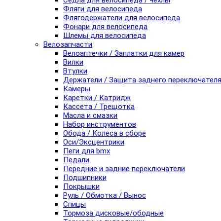
Седла для велосипеда / чехлы
Фляги для велосипеда
Флягодержатели для велосипеда
Фонари для велосипеда
Шлемы для велосипеда
Велозапчасти
Велоаптечки / Заплатки для камер
Вилки
Втулки
Держатели / Защита заднего переключател
Камеры
Каретки / Катридж
Кассета / Трещотка
Масла и смазки
Набор инструментов
Обода / Колеса в сборе
Оси/Эксцентрики
Пеги для bmx
Педали
Передние и задние переключатели
Подшипники
Покрышки
Руль / Обмотка / Вынос
Спицы
Тормоза дисковые/ободные