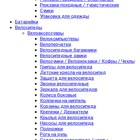
Рюкзаки походные / туристические
Сумки
Упаковка для одежды
Батарейки
Велосипеды
Велоаксессуары
Велокомпьютеры
Велоперчатки
Велосипедные багажники
Велосипедные замки
Велосумки / Велорюкзаки / Кофры / Чехлы
Грипсы для велосипеда
Детские кресла на велосипед
Защита для велосипеда
Звонки велосипедные
Зеркала для велосипедов
Колеса боковые
Колпачки на ниппель
Корзины для велосипеда
Крепежи / Держатели
Крылья для велосипеда
Насосы для велосипеда
Подножки
Рога на руль