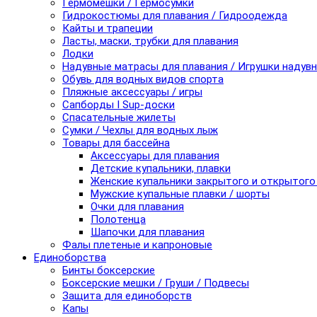
Гермомешки / Гермосумки
Гидрокостюмы для плавания / Гидроодежда
Кайты и трапеции
Ласты, маски, трубки для плавания
Лодки
Надувные матрасы для плавания / Игрушки надув
Обувь для водных видов спорта
Пляжные аксессуары / игры
Сапборды I Sup-доски
Спасательные жилеты
Сумки / Чехлы для водных лыж
Товары для бассейна
Аксессуары для плавания
Детские купальники, плавки
Женские купальники закрытого и открытого
Мужские купальные плавки / шорты
Очки для плавания
Полотенца
Шапочки для плавания
Фалы плетеные и капроновые
Единоборства
Бинты боксерские
Боксерские мешки / Груши / Подвесы
Защита для единоборств
Капы