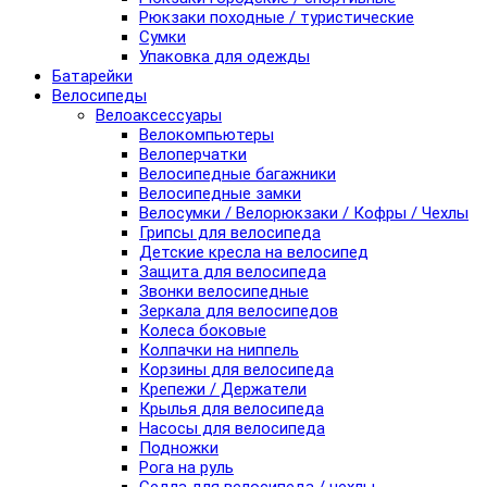
Рюкзаки походные / туристические
Сумки
Упаковка для одежды
Батарейки
Велосипеды
Велоаксессуары
Велокомпьютеры
Велоперчатки
Велосипедные багажники
Велосипедные замки
Велосумки / Велорюкзаки / Кофры / Чехлы
Грипсы для велосипеда
Детские кресла на велосипед
Защита для велосипеда
Звонки велосипедные
Зеркала для велосипедов
Колеса боковые
Колпачки на ниппель
Корзины для велосипеда
Крепежи / Держатели
Крылья для велосипеда
Насосы для велосипеда
Подножки
Рога на руль