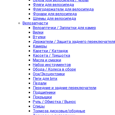
Седла для велосипеда / чехлы
Фляги для велосипеда
Флягодержатели для велосипеда
Фонари для велосипеда
Шлемы для велосипеда
Велозапчасти
Велоаптечки / Заплатки для камер
Вилки
Втулки
Держатели / Защита заднего переключател
Камеры
Каретки / Катридж
Кассета / Трещотка
Масла и смазки
Набор инструментов
Обода / Колеса в сборе
Оси/Эксцентрики
Пеги для bmx
Педали
Передние и задние переключатели
Подшипники
Покрышки
Руль / Обмотка / Вынос
Спицы
Тормоза дисковые/ободные