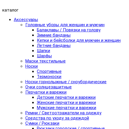
каталог
Аксессуары
Головные уборы для женщин и мужчин
Балаклавы / Повязки на голову
Зимние банданы
Кепки и бейсболки для мужчин и женщин
Летние банданы
Шапки
Шарфы
Маски текстильные
Носки
Спортивные
Термоноски
Носки горнолыжные / сноубордические
Очки солнцезащитные
Перчатки и варежки
Детские перчатки и варежки
Женские перчатки и варежки
Мужские перчатки и варежки
Ремни / Светоотражатели на одежду
Средства по уходу за одеждой
Сумки / Рюкзаки
Рюкзаки городские / спортивные