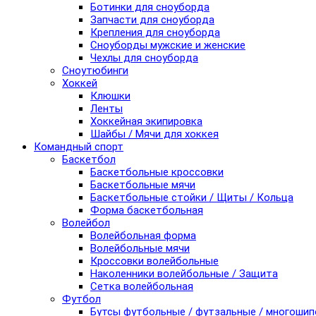
Ботинки для сноуборда
Запчасти для сноуборда
Крепления для сноуборда
Сноуборды мужские и женские
Чехлы для сноуборда
Сноутюбинги
Хоккей
Клюшки
Ленты
Хоккейная экипировка
Шайбы / Мячи для хоккея
Командный спорт
Баскетбол
Баскетбольные кроссовки
Баскетбольные мячи
Баскетбольные стойки / Щиты / Кольца
Форма баскетбольная
Волейбол
Волейбольная форма
Волейбольные мячи
Кроссовки волейбольные
Наколенники волейбольные / Защита
Сетка волейбольная
Футбол
Бутсы футбольные / футзальные / многоши