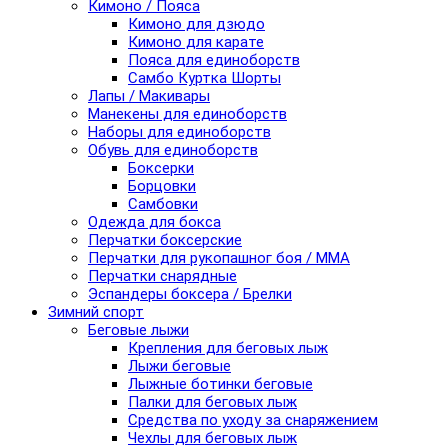
Кимоно / Пояса
Кимоно для дзюдо
Кимоно для карате
Пояса для единоборств
Самбо Куртка Шорты
Лапы / Макивары
Манекены для единоборств
Наборы для единоборств
Обувь для единоборств
Боксерки
Борцовки
Самбовки
Одежда для бокса
Перчатки боксерские
Перчатки для рукопашног боя / ММА
Перчатки снарядные
Эспандеры боксера / Брелки
Зимний спорт
Беговые лыжи
Крепления для беговых лыж
Лыжи беговые
Лыжные ботинки беговые
Палки для беговых лыж
Средства по уходу за снаряжением
Чехлы для беговых лыж