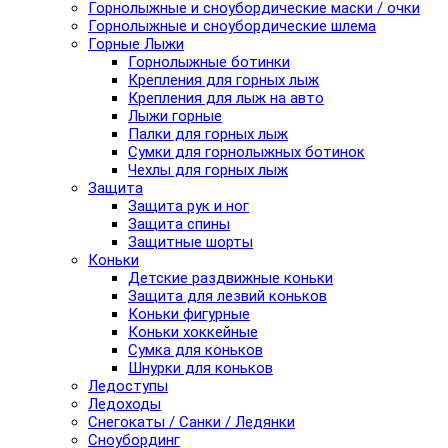
Горнолыжные и сноубордические маски / очки
Горнолыжные и сноубордические шлема
Горные Лыжи
Горнолыжные ботинки
Крепления для горных лыж
Крепления для лыж на авто
Лыжи горные
Палки для горных лыж
Сумки для горнолыжных ботинок
Чехлы для горных лыж
Защита
Защита рук и ног
Защита спины
Защитные шорты
Коньки
Детские раздвижные коньки
Защита для лезвий коньков
Коньки фигурные
Коньки хоккейные
Сумка для коньков
Шнурки для коньков
Ледоступы
Ледоходы
Снегокаты / Санки / Ледянки
Сноубординг