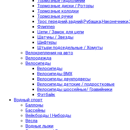
Тормозные гидролинии
Тормозные диски / Роторы
Тормозные колодки
Тормозные ручки
Трос передний,задний,Рубашка,Наконечники,
Флиппер
Цепи / Замок для цепи
Шатуны / Звезды
Шифтеры
Штыри подседельные / Хомуты
Велокрепления на авто
Велоодежда
Велосипеды
Велосипеды
Велосипеды BMX
Велосипеды двухподвесы
Велосипеды детские / подростковые
Велосипеды шоссейные/ Гравийники
Фэтбайк
Водный спорт
Баллоны
Бассейны
Вейкборды I Ниборды
Вёсла
Водные лыжи