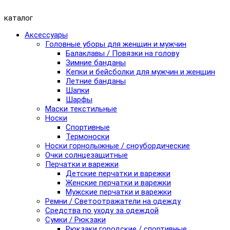
каталог
Аксессуары
Головные уборы для женщин и мужчин
Балаклавы / Повязки на голову
Зимние банданы
Кепки и бейсболки для мужчин и женщин
Летние банданы
Шапки
Шарфы
Маски текстильные
Носки
Спортивные
Термоноски
Носки горнолыжные / сноубордические
Очки солнцезащитные
Перчатки и варежки
Детские перчатки и варежки
Женские перчатки и варежки
Мужские перчатки и варежки
Ремни / Светоотражатели на одежду
Средства по уходу за одеждой
Сумки / Рюкзаки
Рюкзаки городские / спортивные