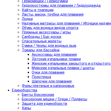
Гермомешки / Гермосумки
Гидрокостюмы для плавания / Гидроодежда
Кайты и трапеции
Ласты, маски, трубки для плавания
Лодки
Надувные матрасы для плавания / Игрушки надув
Обувь для водных видов спорта
Пляжные аксессуары / игры
Сапборды I Sup-доски
Спасательные жилеты
Сумки / Чехлы для водных лыж
Товары для бассейна
Аксессуары для плавания
Детские купальники, плавки
Женские купальники закрытого и открытого
Мужские купальные плавки / шорты
Очки для плавания
Полотенца
Шапочки для плавания
Фалы плетеные и капроновые
Единоборства
Бинты боксерские
Боксерские мешки / Груши / Подвесы
Защита для единоборств
Капы