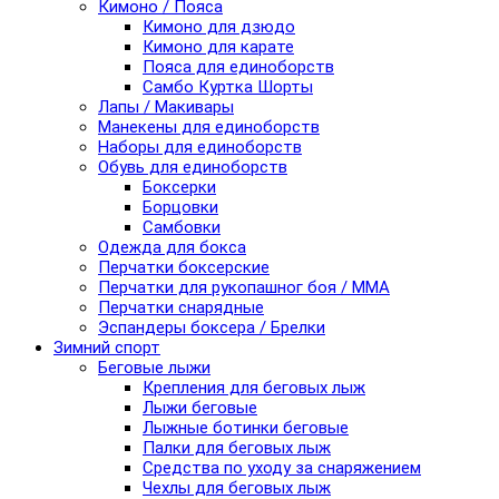
Кимоно / Пояса
Кимоно для дзюдо
Кимоно для карате
Пояса для единоборств
Самбо Куртка Шорты
Лапы / Макивары
Манекены для единоборств
Наборы для единоборств
Обувь для единоборств
Боксерки
Борцовки
Самбовки
Одежда для бокса
Перчатки боксерские
Перчатки для рукопашног боя / ММА
Перчатки снарядные
Эспандеры боксера / Брелки
Зимний спорт
Беговые лыжи
Крепления для беговых лыж
Лыжи беговые
Лыжные ботинки беговые
Палки для беговых лыж
Средства по уходу за снаряжением
Чехлы для беговых лыж