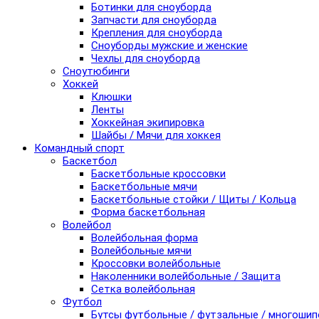
Ботинки для сноуборда
Запчасти для сноуборда
Крепления для сноуборда
Сноуборды мужские и женские
Чехлы для сноуборда
Сноутюбинги
Хоккей
Клюшки
Ленты
Хоккейная экипировка
Шайбы / Мячи для хоккея
Командный спорт
Баскетбол
Баскетбольные кроссовки
Баскетбольные мячи
Баскетбольные стойки / Щиты / Кольца
Форма баскетбольная
Волейбол
Волейбольная форма
Волейбольные мячи
Кроссовки волейбольные
Наколенники волейбольные / Защита
Сетка волейбольная
Футбол
Бутсы футбольные / футзальные / многоши