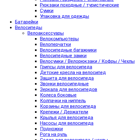
Рюкзаки походные / туристические
Сумки
Упаковка для одежды
Батарейки
Велосипеды
Велоаксессуары
Велокомпьютеры
Велоперчатки
Велосипедные багажники
Велосипедные замки
Велосумки / Велорюкзаки / Кофры / Чехлы
Грипсы для велосипеда
Детские кресла на велосипед
Защита для велосипеда
Звонки велосипедные
Зеркала для велосипедов
Колеса боковые
Колпачки на ниппель
Корзины для велосипеда
Крепежи / Держатели
Крылья для велосипеда
Насосы для велосипеда
Подножки
Рога на руль