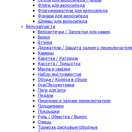
Седла для велосипеда / чехлы
Фляги для велосипеда
Флягодержатели для велосипеда
Фонари для велосипеда
Шлемы для велосипеда
Велозапчасти
Велоаптечки / Заплатки для камер
Вилки
Втулки
Держатели / Защита заднего переключател
Камеры
Каретки / Катридж
Кассета / Трещотка
Масла и смазки
Набор инструментов
Обода / Колеса в сборе
Оси/Эксцентрики
Пеги для bmx
Педали
Передние и задние переключатели
Подшипники
Покрышки
Руль / Обмотка / Вынос
Спицы
Тормоза дисковые/ободные