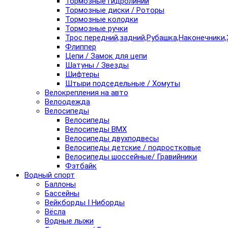
Тормозные гидролинии
Тормозные диски / Роторы
Тормозные колодки
Тормозные ручки
Трос передний,задний,Рубашка,Наконечники,
Флиппер
Цепи / Замок для цепи
Шатуны / Звезды
Шифтеры
Штыри подседельные / Хомуты
Велокрепления на авто
Велоодежда
Велосипеды
Велосипеды
Велосипеды BMX
Велосипеды двухподвесы
Велосипеды детские / подростковые
Велосипеды шоссейные/ Гравийники
Фэтбайк
Водный спорт
Баллоны
Бассейны
Вейкборды I Ниборды
Вёсла
Водные лыжи