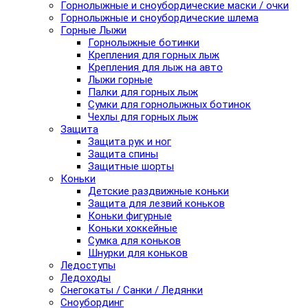
Горнолыжные и сноубордические маски / очки
Горнолыжные и сноубордические шлема
Горные Лыжи
Горнолыжные ботинки
Крепления для горных лыж
Крепления для лыж на авто
Лыжи горные
Палки для горных лыж
Сумки для горнолыжных ботинок
Чехлы для горных лыж
Защита
Защита рук и ног
Защита спины
Защитные шорты
Коньки
Детские раздвижные коньки
Защита для лезвий коньков
Коньки фигурные
Коньки хоккейные
Сумка для коньков
Шнурки для коньков
Ледоступы
Ледоходы
Снегокаты / Санки / Ледянки
Сноубординг