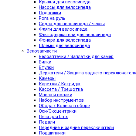
Крылья для велосипеда
Насосы для велосипеда
Подножки
Рога на руль
Седла для велосипеда / чехлы
Фляги для велосипеда
Флягодержатели для велосипеда
Фонари для велосипеда
Шлемы для велосипеда
Велозапчасти
Велоаптечки / Заплатки для камер
Вилки
Втулки
Держатели / Защита заднего переключател
Камеры
Каретки / Катридж
Кассета / Трещотка
Масла и смазки
Набор инструментов
Обода / Колеса в сборе
Оси/Эксцентрики
Пеги для bmx
Педали
Передние и задние переключатели
Подшипники