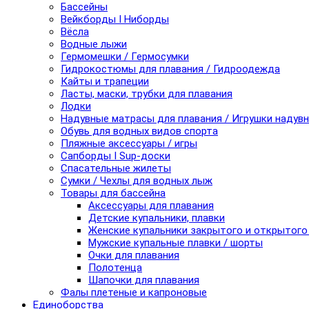
Бассейны
Вейкборды I Ниборды
Вёсла
Водные лыжи
Гермомешки / Гермосумки
Гидрокостюмы для плавания / Гидроодежда
Кайты и трапеции
Ласты, маски, трубки для плавания
Лодки
Надувные матрасы для плавания / Игрушки надув
Обувь для водных видов спорта
Пляжные аксессуары / игры
Сапборды I Sup-доски
Спасательные жилеты
Сумки / Чехлы для водных лыж
Товары для бассейна
Аксессуары для плавания
Детские купальники, плавки
Женские купальники закрытого и открытого
Мужские купальные плавки / шорты
Очки для плавания
Полотенца
Шапочки для плавания
Фалы плетеные и капроновые
Единоборства