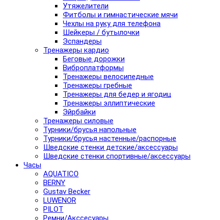
Утяжелители
Фитболы и гимнастические мячи
Чехлы на руку для телефона
Шейкеры / бутылочки
Эспандеры
Тренажеры кардио
Беговые дорожки
Виброплатформы
Тренажеры велосипедные
Тренажеры гребные
Тренажеры для бедер и ягодиц
Тренажеры эллиптические
Эйрбайки
Тренажеры силовые
Турники/брусья напольные
Турники/брусья настенные/распорные
Шведские стенки детские/аксессуары
Шведские стенки спортивные/аксессуары
Часы
AQUATICO
BERNY
Gustav Becker
LUWENOR
PILOT
Pемни/Акссесуары