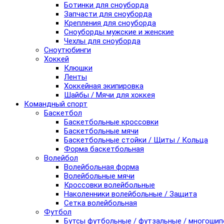
Ботинки для сноуборда
Запчасти для сноуборда
Крепления для сноуборда
Сноуборды мужские и женские
Чехлы для сноуборда
Сноутюбинги
Хоккей
Клюшки
Ленты
Хоккейная экипировка
Шайбы / Мячи для хоккея
Командный спорт
Баскетбол
Баскетбольные кроссовки
Баскетбольные мячи
Баскетбольные стойки / Щиты / Кольца
Форма баскетбольная
Волейбол
Волейбольная форма
Волейбольные мячи
Кроссовки волейбольные
Наколенники волейбольные / Защита
Сетка волейбольная
Футбол
Бутсы футбольные / футзальные / многоши