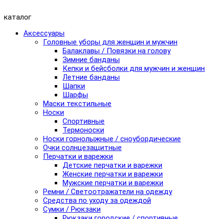
каталог
Аксессуары
Головные уборы для женщин и мужчин
Балаклавы / Повязки на голову
Зимние банданы
Кепки и бейсболки для мужчин и женщин
Летние банданы
Шапки
Шарфы
Маски текстильные
Носки
Спортивные
Термоноски
Носки горнолыжные / сноубордические
Очки солнцезащитные
Перчатки и варежки
Детские перчатки и варежки
Женские перчатки и варежки
Мужские перчатки и варежки
Ремни / Светоотражатели на одежду
Средства по уходу за одеждой
Сумки / Рюкзаки
Рюкзаки городские / спортивные