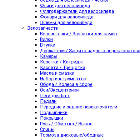
Седла для велосипеда / чехлы
Фляги для велосипеда
Флягодержатели для велосипеда
Фонари для велосипеда
Шлемы для велосипеда
Велозапчасти
Велоаптечки / Заплатки для камер
Вилки
Втулки
Держатели / Защита заднего переключател
Камеры
Каретки / Катридж
Кассета / Трещотка
Масла и смазки
Набор инструментов
Обода / Колеса в сборе
Оси/Эксцентрики
Пеги для bmx
Педали
Передние и задние переключатели
Подшипники
Покрышки
Руль / Обмотка / Вынос
Спицы
Тормоза дисковые/ободные