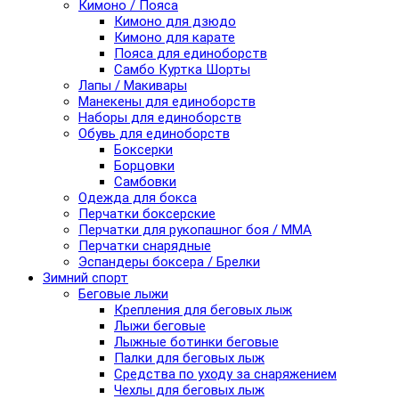
Кимоно / Пояса
Кимоно для дзюдо
Кимоно для карате
Пояса для единоборств
Самбо Куртка Шорты
Лапы / Макивары
Манекены для единоборств
Наборы для единоборств
Обувь для единоборств
Боксерки
Борцовки
Самбовки
Одежда для бокса
Перчатки боксерские
Перчатки для рукопашног боя / ММА
Перчатки снарядные
Эспандеры боксера / Брелки
Зимний спорт
Беговые лыжи
Крепления для беговых лыж
Лыжи беговые
Лыжные ботинки беговые
Палки для беговых лыж
Средства по уходу за снаряжением
Чехлы для беговых лыж