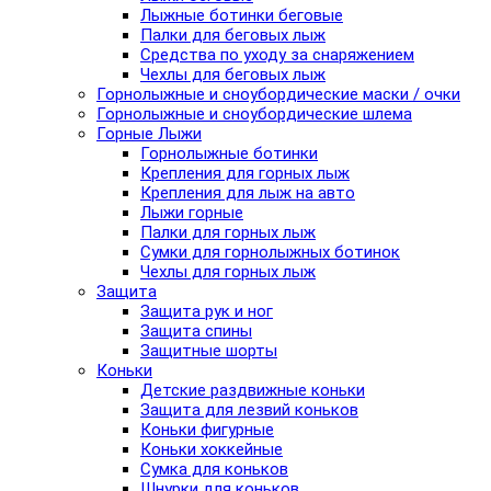
Лыжные ботинки беговые
Палки для беговых лыж
Средства по уходу за снаряжением
Чехлы для беговых лыж
Горнолыжные и сноубордические маски / очки
Горнолыжные и сноубордические шлема
Горные Лыжи
Горнолыжные ботинки
Крепления для горных лыж
Крепления для лыж на авто
Лыжи горные
Палки для горных лыж
Сумки для горнолыжных ботинок
Чехлы для горных лыж
Защита
Защита рук и ног
Защита спины
Защитные шорты
Коньки
Детские раздвижные коньки
Защита для лезвий коньков
Коньки фигурные
Коньки хоккейные
Сумка для коньков
Шнурки для коньков