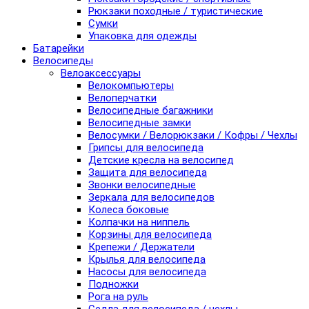
Рюкзаки походные / туристические
Сумки
Упаковка для одежды
Батарейки
Велосипеды
Велоаксессуары
Велокомпьютеры
Велоперчатки
Велосипедные багажники
Велосипедные замки
Велосумки / Велорюкзаки / Кофры / Чехлы
Грипсы для велосипеда
Детские кресла на велосипед
Защита для велосипеда
Звонки велосипедные
Зеркала для велосипедов
Колеса боковые
Колпачки на ниппель
Корзины для велосипеда
Крепежи / Держатели
Крылья для велосипеда
Насосы для велосипеда
Подножки
Рога на руль