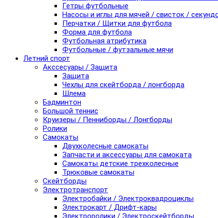
Гетры футбольные
Насосы и иглы для мячей / свисток / секунд
Перчатки / Щитки для футбола
Форма для футбола
Футбольная атрибутика
Футбольные / футзальные мячи
Летний спорт
Акссесуары / Защита
Защита
Чехлы для скейтборда / лонгборда
Шлема
Бадминтон
Большой теннис
Круизеры / Пенниборды / Лонгборды
Ролики
Самокаты
Двухколесные самокаты
Запчасти и аксессуары для самоката
Самокаты детские трехколесные
Трюковые самокаты
Скейтборды
Электротранспорт
Электробайки / Электроквадроциклы
Электрокарт / Дрифт-кары
Электроролики / Электроскейтборды