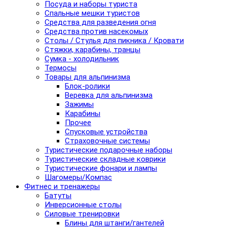
Посуда и наборы туриста
Спальные мешки туристов
Средства для разведения огня
Средства против насекомых
Столы / Стулья для пикника / Кровати
Стяжки, карабины, транцы
Сумка - холодильник
Термосы
Товары для альпинизма
Блок-ролики
Веревка для альпинизма
Зажимы
Карабины
Прочее
Спусковые устройства
Страховочные системы
Туристические подарочные наборы
Туристические складные коврики
Туристические фонари и лампы
Шагомеры/Компас
Фитнес и тренажеры
Батуты
Инверсионные столы
Силовые тренировки
Блины для штанги/гантелей