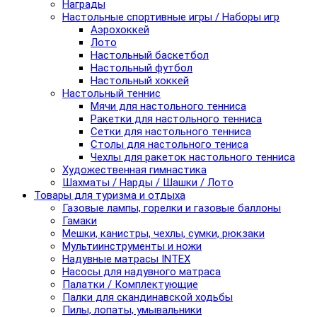
Награды
Настольные спортивные игры / Наборы игр
Аэрохоккей
Лото
Настольный баскетбол
Настольный футбол
Настольный хоккей
Настольный теннис
Мячи для настольного тенниса
Ракетки для настольного тенниса
Сетки для настольного тенниса
Столы для настольного тениса
Чехлы для ракеток настольного тенниса
Художественная гимнастика
Шахматы / Нарды / Шашки / Лото
Товары для туризма и отдыха
Газовые лампы, горелки и газовые баллоны
Гамаки
Мешки, канистры, чехлы, сумки, рюкзаки
Мультиинструменты и ножи
Надувные матрасы INTEX
Насосы для надувного матраса
Палатки / Комплектующие
Палки для скандинавской ходьбы
Пилы, лопаты, умывальники