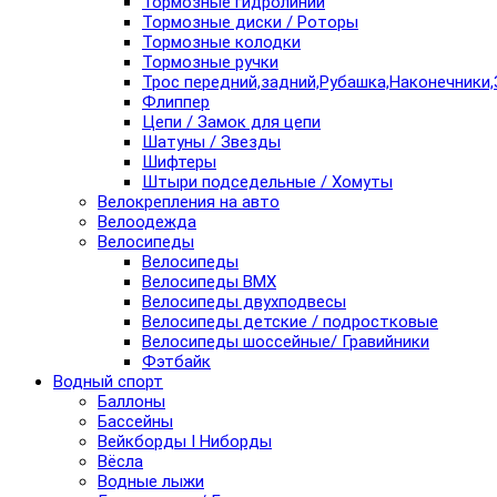
Тормозные гидролинии
Тормозные диски / Роторы
Тормозные колодки
Тормозные ручки
Трос передний,задний,Рубашка,Наконечники,
Флиппер
Цепи / Замок для цепи
Шатуны / Звезды
Шифтеры
Штыри подседельные / Хомуты
Велокрепления на авто
Велоодежда
Велосипеды
Велосипеды
Велосипеды BMX
Велосипеды двухподвесы
Велосипеды детские / подростковые
Велосипеды шоссейные/ Гравийники
Фэтбайк
Водный спорт
Баллоны
Бассейны
Вейкборды I Ниборды
Вёсла
Водные лыжи