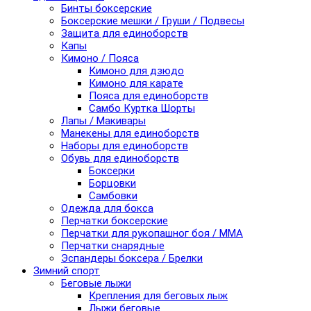
Бинты боксерские
Боксерские мешки / Груши / Подвесы
Защита для единоборств
Капы
Кимоно / Пояса
Кимоно для дзюдо
Кимоно для карате
Пояса для единоборств
Самбо Куртка Шорты
Лапы / Макивары
Манекены для единоборств
Наборы для единоборств
Обувь для единоборств
Боксерки
Борцовки
Самбовки
Одежда для бокса
Перчатки боксерские
Перчатки для рукопашног боя / ММА
Перчатки снарядные
Эспандеры боксера / Брелки
Зимний спорт
Беговые лыжи
Крепления для беговых лыж
Лыжи беговые