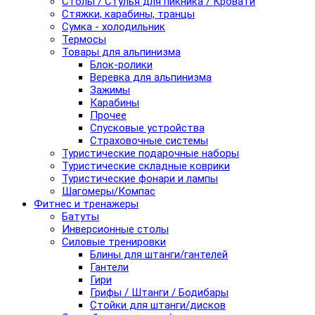
Столы / Стулья для пикника / Кровати
Стяжки, карабины, транцы
Сумка - холодильник
Термосы
Товары для альпинизма
Блок-ролики
Веревка для альпинизма
Зажимы
Карабины
Прочее
Спусковые устройства
Страховочные системы
Туристические подарочные наборы
Туристические складные коврики
Туристические фонари и лампы
Шагомеры/Компас
Фитнес и тренажеры
Батуты
Инверсионные столы
Силовые тренировки
Блины для штанги/гантелей
Гантели
Гири
Грифы / Штанги / Бодибары
Стойки для штанги/дисков