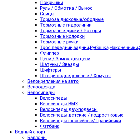
Покрышки
Руль / Обмотка / Вынос
Спицы
Тормоза дисковые/ободные
Тормозные гидролинии
Тормозные диски / Роторы
Тормозные колодки
Тормозные ручки
Трос передний,задний,Рубашка,Наконечники,
Флиппер
Цепи / Замок для цепи
Шатуны / Звезды
Шифтеры
Штыри подседельные / Хомуты
Велокрепления на авто
Велоодежда
Велосипеды
Велосипеды
Велосипеды BMX
Велосипеды двухподвесы
Велосипеды детские / подростковые
Велосипеды шоссейные/ Гравийники
Фэтбайк
Водный спорт
Баллоны