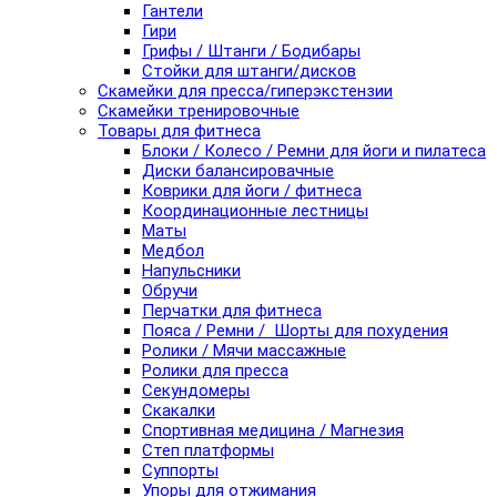
Гантели
Гири
Грифы / Штанги / Бодибары
Стойки для штанги/дисков
Скамейки для пресса/гиперэкстензии
Скамейки тренировочные
Товары для фитнеса
Блоки / Колесо / Ремни для йоги и пилатеса
Диски балансировачные
Коврики для йоги / фитнеса
Координационные лестницы
Маты
Медбол
Напульсники
Обручи
Перчатки для фитнеса
Пояса / Ремни / Шорты для похудения
Ролики / Мячи массажные
Ролики для пресса
Секундомеры
Скакалки
Спортивная медицина / Магнезия
Степ платформы
Суппорты
Упоры для отжимания