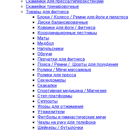
Скамейки для пресса/гиперэкстензии
Скамейки тренировочные
Товары для фитнеса
Блоки / Колесо / Ремни для йоги и пилатеса
Диски балансировачные
Коврики для йоги / фитнеса
Координационные лестницы
Маты
Медбол
Напульсники
Обручи
Перчатки для фитнеса
Пояса / Ремни / Шорты для похудения
Ролики / Мячи массажные
Ролики для пресса
Секундомеры
Скакалки
Спортивная медицина / Магнезия
Степ платформы
Суппорты
Упоры для отжимания
Утяжелители
Фитболы и гимнастические мячи
Чехлы на руку для телефона
Шейкеры / бутылочки