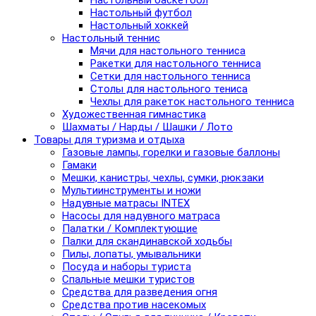
Настольный баскетбол
Настольный футбол
Настольный хоккей
Настольный теннис
Мячи для настольного тенниса
Ракетки для настольного тенниса
Сетки для настольного тенниса
Столы для настольного тениса
Чехлы для ракеток настольного тенниса
Художественная гимнастика
Шахматы / Нарды / Шашки / Лото
Товары для туризма и отдыха
Газовые лампы, горелки и газовые баллоны
Гамаки
Мешки, канистры, чехлы, сумки, рюкзаки
Мультиинструменты и ножи
Надувные матрасы INTEX
Насосы для надувного матраса
Палатки / Комплектующие
Палки для скандинавской ходьбы
Пилы, лопаты, умывальники
Посуда и наборы туриста
Спальные мешки туристов
Средства для разведения огня
Средства против насекомых