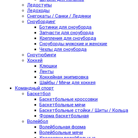
Ледоступы
Ледоходы
Снегокаты / Санки / Ледянки
Сноубординг
Ботинки для сноуборда
Запчасти для сноуборда
Крепления для сноуборда
Сноуборды мужские и женские
Чехлы для сноуборда
Сноутюбинги
Хоккей
Клюшки
Ленты
Хоккейная экипировка
Шайбы / Мячи для хоккея
Командный спорт
Баскетбол
Баскетбольные кроссовки
Баскетбольные мячи
Баскетбольные стойки / Щиты / Кольца
Форма баскетбольная
Волейбол
Волейбольная форма
Волейбольные мячи