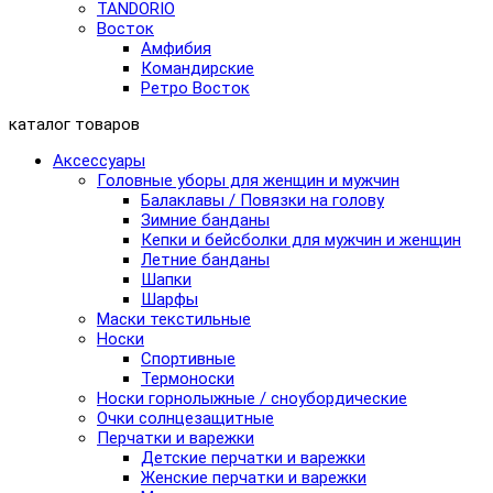
TANDORIO
Восток
Амфибия
Командирские
Ретро Восток
каталог товаров
Аксессуары
Головные уборы для женщин и мужчин
Балаклавы / Повязки на голову
Зимние банданы
Кепки и бейсболки для мужчин и женщин
Летние банданы
Шапки
Шарфы
Маски текстильные
Носки
Спортивные
Термоноски
Носки горнолыжные / сноубордические
Очки солнцезащитные
Перчатки и варежки
Детские перчатки и варежки
Женские перчатки и варежки