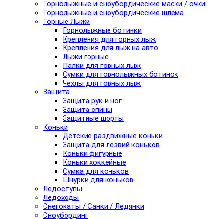
Горнолыжные и сноубордические маски / очки
Горнолыжные и сноубордические шлема
Горные Лыжи
Горнолыжные ботинки
Крепления для горных лыж
Крепления для лыж на авто
Лыжи горные
Палки для горных лыж
Сумки для горнолыжных ботинок
Чехлы для горных лыж
Защита
Защита рук и ног
Защита спины
Защитные шорты
Коньки
Детские раздвижные коньки
Защита для лезвий коньков
Коньки фигурные
Коньки хоккейные
Сумка для коньков
Шнурки для коньков
Ледоступы
Ледоходы
Снегокаты / Санки / Ледянки
Сноубординг