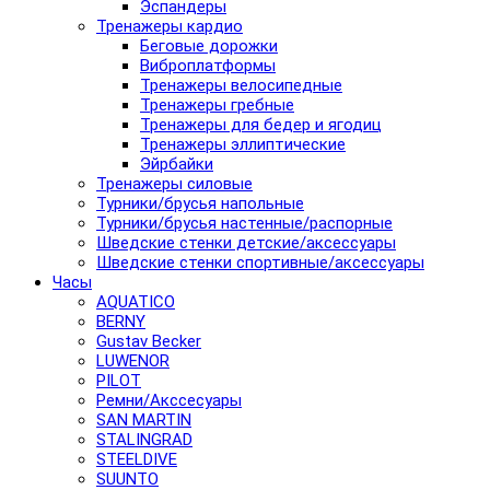
Эспандеры
Тренажеры кардио
Беговые дорожки
Виброплатформы
Тренажеры велосипедные
Тренажеры гребные
Тренажеры для бедер и ягодиц
Тренажеры эллиптические
Эйрбайки
Тренажеры силовые
Турники/брусья напольные
Турники/брусья настенные/распорные
Шведские стенки детские/аксессуары
Шведские стенки спортивные/аксессуары
Часы
AQUATICO
BERNY
Gustav Becker
LUWENOR
PILOT
Pемни/Акссесуары
SAN MARTIN
STALINGRAD
STEELDIVE
SUUNTO