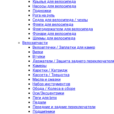
Крылья для велосипеда
Насосы для велосипеда
Подножки
Рога на руль
Седла для велосипеда / чехлы
Фляги для велосипеда
Флягодержатели для велосипеда
Фонари для велосипеда
Шлемы для велосипеда
Велозапчасти
Велоаптечки / Заплатки для камер
Вилки
Втулки
Держатели / Защита заднего переключател
Камеры
Каретки / Катридж
Кассета / Трещотка
Масла и смазки
Набор инструментов
Обода / Колеса в сборе
Оси/Эксцентрики
Пеги для bmx
Педали
Передние и задние переключатели
Подшипники