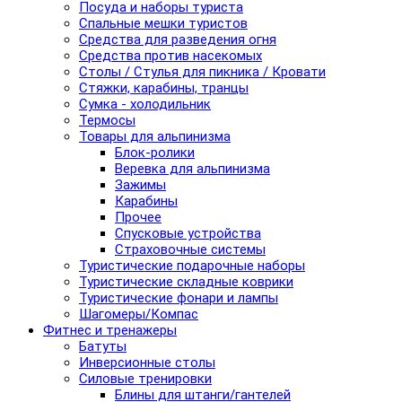
Посуда и наборы туриста
Спальные мешки туристов
Средства для разведения огня
Средства против насекомых
Столы / Стулья для пикника / Кровати
Стяжки, карабины, транцы
Сумка - холодильник
Термосы
Товары для альпинизма
Блок-ролики
Веревка для альпинизма
Зажимы
Карабины
Прочее
Спусковые устройства
Страховочные системы
Туристические подарочные наборы
Туристические складные коврики
Туристические фонари и лампы
Шагомеры/Компас
Фитнес и тренажеры
Батуты
Инверсионные столы
Силовые тренировки
Блины для штанги/гантелей