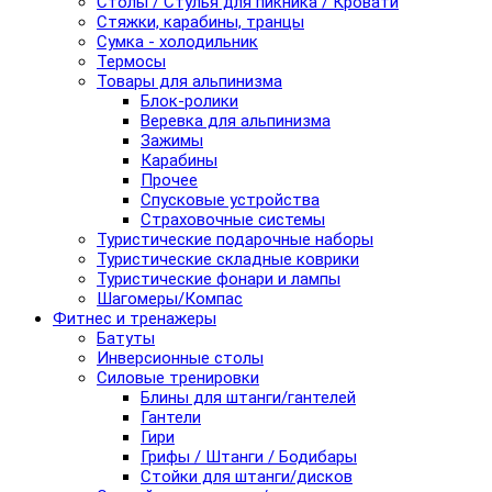
Столы / Стулья для пикника / Кровати
Стяжки, карабины, транцы
Сумка - холодильник
Термосы
Товары для альпинизма
Блок-ролики
Веревка для альпинизма
Зажимы
Карабины
Прочее
Спусковые устройства
Страховочные системы
Туристические подарочные наборы
Туристические складные коврики
Туристические фонари и лампы
Шагомеры/Компас
Фитнес и тренажеры
Батуты
Инверсионные столы
Силовые тренировки
Блины для штанги/гантелей
Гантели
Гири
Грифы / Штанги / Бодибары
Стойки для штанги/дисков