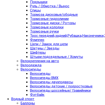
Покрышки
Руль / Обмотка / Вынос
Спицы
Тормоза дисковые/ободные
Тормозные гидролинии
Тормозные диски / Роторы
Тормозные колодки
Тормозные ручки
Трос передний,задний,Рубашка,Наконечники,
Флиппер
Цепи / Замок для цепи
Шатуны / Звезды
Шифтеры
Штыри подседельные / Хомуты
Велокрепления на авто
Велоодежда
Велосипеды
Велосипеды
Велосипеды BMX
Велосипеды двухподвесы
Велосипеды детские / подростковые
Велосипеды шоссейные/ Гравийники
Фэтбайк
Водный спорт
Баллоны