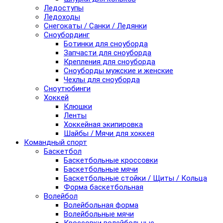
Ледоступы
Ледоходы
Снегокаты / Санки / Ледянки
Сноубординг
Ботинки для сноуборда
Запчасти для сноуборда
Крепления для сноуборда
Сноуборды мужские и женские
Чехлы для сноуборда
Сноутюбинги
Хоккей
Клюшки
Ленты
Хоккейная экипировка
Шайбы / Мячи для хоккея
Командный спорт
Баскетбол
Баскетбольные кроссовки
Баскетбольные мячи
Баскетбольные стойки / Щиты / Кольца
Форма баскетбольная
Волейбол
Волейбольная форма
Волейбольные мячи