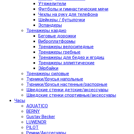
Утяжелители
Фитболы и гимнастические мячи
Чехлы на руку для телефона
Шейкеры / бутылочки
Эспандеры
Тренажеры кардио
Беговые дорожки
Виброплатформы
Тренажеры велосипедные
Тренажеры гребные
Тренажеры для бедер и ягодиц
Тренажеры эллиптические
Эйрбайки
Тренажеры силовые
Турники/брусья напольные
Турники/брусья настенные/распорные
Шведские стенки детские/аксессуары
Шведские стенки спортивные/аксессуары
Часы
AQUATICO
BERNY
Gustav Becker
LUWENOR
PILOT
Pемни/Акссесуары