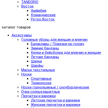
TANDORIO
Восток
Амфибия
Командирские
Ретро Восток
каталог товаров
Аксессуары
Головные уборы для женщин и мужчин
Балаклавы / Повязки на голову
Зимние банданы
Кепки и бейсболки для мужчин и женщин
Летние банданы
Шапки
Шарфы
Маски текстильные
Носки
Спортивные
Термоноски
Носки горнолыжные / сноубордические
Очки солнцезащитные
Перчатки и варежки
Детские перчатки и варежки
Женские перчатки и варежки