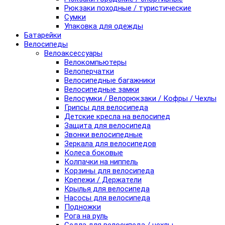
Рюкзаки походные / туристические
Сумки
Упаковка для одежды
Батарейки
Велосипеды
Велоаксессуары
Велокомпьютеры
Велоперчатки
Велосипедные багажники
Велосипедные замки
Велосумки / Велорюкзаки / Кофры / Чехлы
Грипсы для велосипеда
Детские кресла на велосипед
Защита для велосипеда
Звонки велосипедные
Зеркала для велосипедов
Колеса боковые
Колпачки на ниппель
Корзины для велосипеда
Крепежи / Держатели
Крылья для велосипеда
Насосы для велосипеда
Подножки
Рога на руль