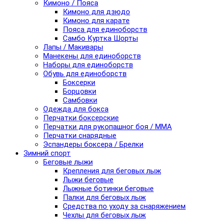
Кимоно / Пояса
Кимоно для дзюдо
Кимоно для карате
Пояса для единоборств
Самбо Куртка Шорты
Лапы / Макивары
Манекены для единоборств
Наборы для единоборств
Обувь для единоборств
Боксерки
Борцовки
Самбовки
Одежда для бокса
Перчатки боксерские
Перчатки для рукопашног боя / ММА
Перчатки снарядные
Эспандеры боксера / Брелки
Зимний спорт
Беговые лыжи
Крепления для беговых лыж
Лыжи беговые
Лыжные ботинки беговые
Палки для беговых лыж
Средства по уходу за снаряжением
Чехлы для беговых лыж