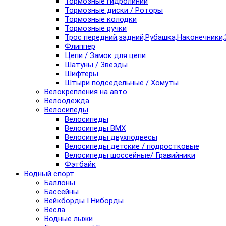
Тормозные гидролинии
Тормозные диски / Роторы
Тормозные колодки
Тормозные ручки
Трос передний,задний,Рубашка,Наконечники,
Флиппер
Цепи / Замок для цепи
Шатуны / Звезды
Шифтеры
Штыри подседельные / Хомуты
Велокрепления на авто
Велоодежда
Велосипеды
Велосипеды
Велосипеды BMX
Велосипеды двухподвесы
Велосипеды детские / подростковые
Велосипеды шоссейные/ Гравийники
Фэтбайк
Водный спорт
Баллоны
Бассейны
Вейкборды I Ниборды
Вёсла
Водные лыжи