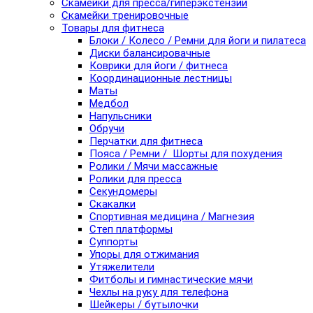
Скамейки для пресса/гиперэкстензии
Скамейки тренировочные
Товары для фитнеса
Блоки / Колесо / Ремни для йоги и пилатеса
Диски балансировачные
Коврики для йоги / фитнеса
Координационные лестницы
Маты
Медбол
Напульсники
Обручи
Перчатки для фитнеса
Пояса / Ремни / Шорты для похудения
Ролики / Мячи массажные
Ролики для пресса
Секундомеры
Скакалки
Спортивная медицина / Магнезия
Степ платформы
Суппорты
Упоры для отжимания
Утяжелители
Фитболы и гимнастические мячи
Чехлы на руку для телефона
Шейкеры / бутылочки