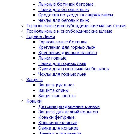
Лыжные ботинки беговые
Палки для беговых лыж
Средства по уходу за снаряжением
Чехлы для беговых лыж
Горнолыжные и сноубордические маски / очки
Горнолыжные и сноубордические шлема
Горные Лыжи
Горнолыжные ботинки
Крепления для горных лыж
Крепления для лыж на авто
Лыжи горные
Палки для горных лыж
Сумки для горнолыжных ботинок
Чехлы для горных лыж
Защита
Защита рук и ног
Защита спины
Защитные шорты
Коньки
Детские раздвижные коньки
Защита для лезвий коньков
Коньки фигурные
Коньки хоккейные
Сумка для коньков
Шнурки для коньков