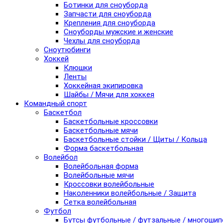
Ботинки для сноуборда
Запчасти для сноуборда
Крепления для сноуборда
Сноуборды мужские и женские
Чехлы для сноуборда
Сноутюбинги
Хоккей
Клюшки
Ленты
Хоккейная экипировка
Шайбы / Мячи для хоккея
Командный спорт
Баскетбол
Баскетбольные кроссовки
Баскетбольные мячи
Баскетбольные стойки / Щиты / Кольца
Форма баскетбольная
Волейбол
Волейбольная форма
Волейбольные мячи
Кроссовки волейбольные
Наколенники волейбольные / Защита
Сетка волейбольная
Футбол
Бутсы футбольные / футзальные / многоши