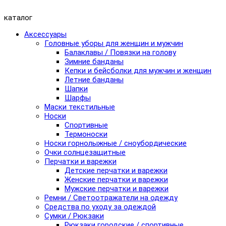
каталог
Аксессуары
Головные уборы для женщин и мужчин
Балаклавы / Повязки на голову
Зимние банданы
Кепки и бейсболки для мужчин и женщин
Летние банданы
Шапки
Шарфы
Маски текстильные
Носки
Спортивные
Термоноски
Носки горнолыжные / сноубордические
Очки солнцезащитные
Перчатки и варежки
Детские перчатки и варежки
Женские перчатки и варежки
Мужские перчатки и варежки
Ремни / Светоотражатели на одежду
Средства по уходу за одеждой
Сумки / Рюкзаки
Рюкзаки городские / спортивные