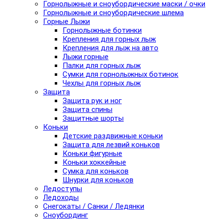
Горнолыжные и сноубордические маски / очки
Горнолыжные и сноубордические шлема
Горные Лыжи
Горнолыжные ботинки
Крепления для горных лыж
Крепления для лыж на авто
Лыжи горные
Палки для горных лыж
Сумки для горнолыжных ботинок
Чехлы для горных лыж
Защита
Защита рук и ног
Защита спины
Защитные шорты
Коньки
Детские раздвижные коньки
Защита для лезвий коньков
Коньки фигурные
Коньки хоккейные
Сумка для коньков
Шнурки для коньков
Ледоступы
Ледоходы
Снегокаты / Санки / Ледянки
Сноубординг