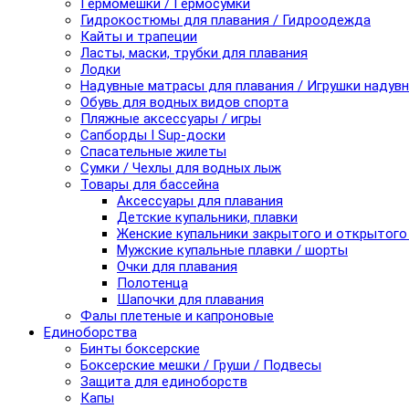
Гермомешки / Гермосумки
Гидрокостюмы для плавания / Гидроодежда
Кайты и трапеции
Ласты, маски, трубки для плавания
Лодки
Надувные матрасы для плавания / Игрушки надув
Обувь для водных видов спорта
Пляжные аксессуары / игры
Сапборды I Sup-доски
Спасательные жилеты
Сумки / Чехлы для водных лыж
Товары для бассейна
Аксессуары для плавания
Детские купальники, плавки
Женские купальники закрытого и открытого
Мужские купальные плавки / шорты
Очки для плавания
Полотенца
Шапочки для плавания
Фалы плетеные и капроновые
Единоборства
Бинты боксерские
Боксерские мешки / Груши / Подвесы
Защита для единоборств
Капы