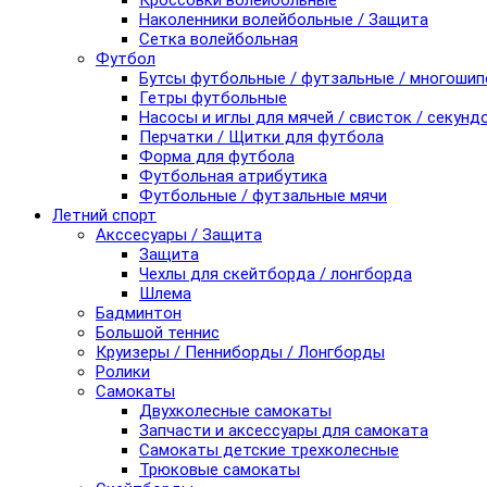
Кроссовки волейбольные
Наколенники волейбольные / Защита
Сетка волейбольная
Футбол
Бутсы футбольные / футзальные / многоши
Гетры футбольные
Насосы и иглы для мячей / свисток / секунд
Перчатки / Щитки для футбола
Форма для футбола
Футбольная атрибутика
Футбольные / футзальные мячи
Летний спорт
Акссесуары / Защита
Защита
Чехлы для скейтборда / лонгборда
Шлема
Бадминтон
Большой теннис
Круизеры / Пенниборды / Лонгборды
Ролики
Самокаты
Двухколесные самокаты
Запчасти и аксессуары для самоката
Самокаты детские трехколесные
Трюковые самокаты