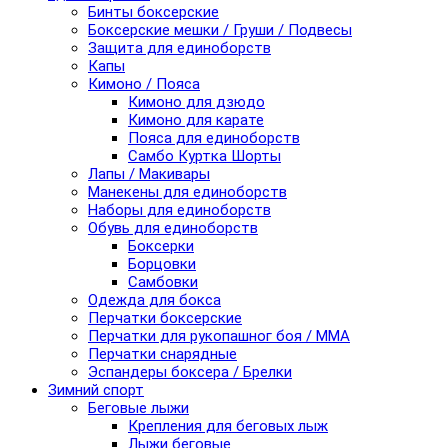
Бинты боксерские
Боксерские мешки / Груши / Подвесы
Защита для единоборств
Капы
Кимоно / Пояса
Кимоно для дзюдо
Кимоно для карате
Пояса для единоборств
Самбо Куртка Шорты
Лапы / Макивары
Манекены для единоборств
Наборы для единоборств
Обувь для единоборств
Боксерки
Борцовки
Самбовки
Одежда для бокса
Перчатки боксерские
Перчатки для рукопашног боя / ММА
Перчатки снарядные
Эспандеры боксера / Брелки
Зимний спорт
Беговые лыжи
Крепления для беговых лыж
Лыжи беговые