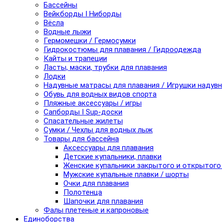
Бассейны
Вейкборды I Ниборды
Вёсла
Водные лыжи
Гермомешки / Гермосумки
Гидрокостюмы для плавания / Гидроодежда
Кайты и трапеции
Ласты, маски, трубки для плавания
Лодки
Надувные матрасы для плавания / Игрушки надув
Обувь для водных видов спорта
Пляжные аксессуары / игры
Сапборды I Sup-доски
Спасательные жилеты
Сумки / Чехлы для водных лыж
Товары для бассейна
Аксессуары для плавания
Детские купальники, плавки
Женские купальники закрытого и открытого
Мужские купальные плавки / шорты
Очки для плавания
Полотенца
Шапочки для плавания
Фалы плетеные и капроновые
Единоборства