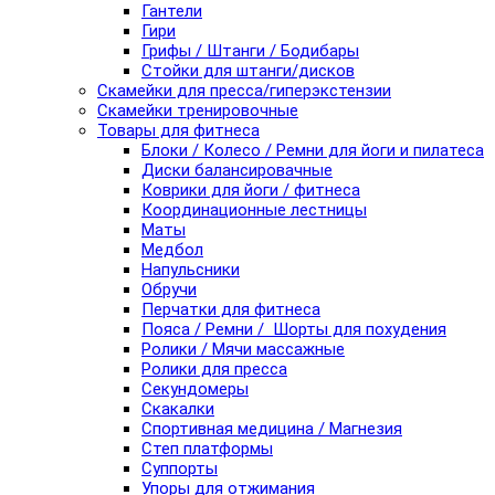
Гантели
Гири
Грифы / Штанги / Бодибары
Стойки для штанги/дисков
Скамейки для пресса/гиперэкстензии
Скамейки тренировочные
Товары для фитнеса
Блоки / Колесо / Ремни для йоги и пилатеса
Диски балансировачные
Коврики для йоги / фитнеса
Координационные лестницы
Маты
Медбол
Напульсники
Обручи
Перчатки для фитнеса
Пояса / Ремни / Шорты для похудения
Ролики / Мячи массажные
Ролики для пресса
Секундомеры
Скакалки
Спортивная медицина / Магнезия
Степ платформы
Суппорты
Упоры для отжимания