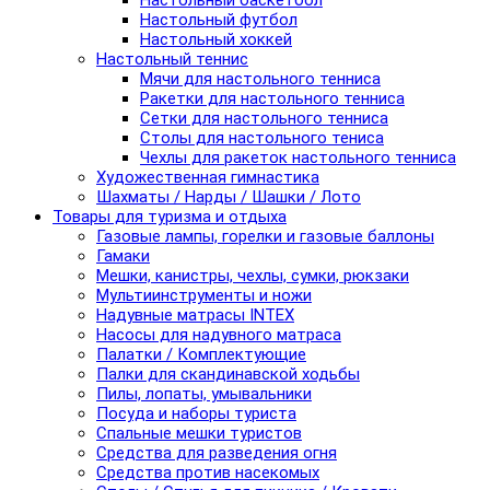
Настольный баскетбол
Настольный футбол
Настольный хоккей
Настольный теннис
Мячи для настольного тенниса
Ракетки для настольного тенниса
Сетки для настольного тенниса
Столы для настольного тениса
Чехлы для ракеток настольного тенниса
Художественная гимнастика
Шахматы / Нарды / Шашки / Лото
Товары для туризма и отдыха
Газовые лампы, горелки и газовые баллоны
Гамаки
Мешки, канистры, чехлы, сумки, рюкзаки
Мультиинструменты и ножи
Надувные матрасы INTEX
Насосы для надувного матраса
Палатки / Комплектующие
Палки для скандинавской ходьбы
Пилы, лопаты, умывальники
Посуда и наборы туриста
Спальные мешки туристов
Средства для разведения огня
Средства против насекомых