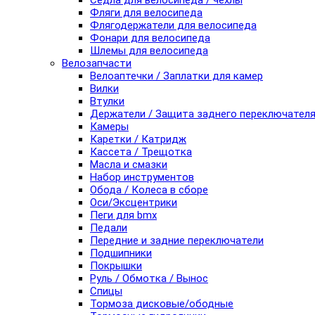
Седла для велосипеда / чехлы
Фляги для велосипеда
Флягодержатели для велосипеда
Фонари для велосипеда
Шлемы для велосипеда
Велозапчасти
Велоаптечки / Заплатки для камер
Вилки
Втулки
Держатели / Защита заднего переключател
Камеры
Каретки / Катридж
Кассета / Трещотка
Масла и смазки
Набор инструментов
Обода / Колеса в сборе
Оси/Эксцентрики
Пеги для bmx
Педали
Передние и задние переключатели
Подшипники
Покрышки
Руль / Обмотка / Вынос
Спицы
Тормоза дисковые/ободные