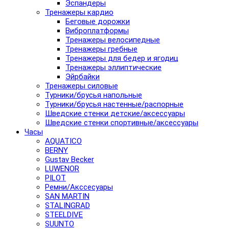
Эспандеры
Тренажеры кардио
Беговые дорожки
Виброплатформы
Тренажеры велосипедные
Тренажеры гребные
Тренажеры для бедер и ягодиц
Тренажеры эллиптические
Эйрбайки
Тренажеры силовые
Турники/брусья напольные
Турники/брусья настенные/распорные
Шведские стенки детские/аксессуары
Шведские стенки спортивные/аксессуары
Часы
AQUATICO
BERNY
Gustav Becker
LUWENOR
PILOT
Pемни/Акссесуары
SAN MARTIN
STALINGRAD
STEELDIVE
SUUNTO