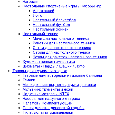
Награды
Настольные спортивные игры / Наборы игр
Аэрохоккей
Лото
Настольный баскетбол
Настольный футбол
Настольный хоккей
Настольный теннис
Мячи для настольного тенниса
Ракетки для настольного тенниса
Сетки для настольного тенниса
Столы для настольного тениса
Чехлы для ракеток настольного тенниса
Художественная гимнастика
Шахматы / Нарды / Шашки / Лото
Товары для туризма и отдыха
Газовые лампы, горелки и газовые баллоны
Гамаки
Мешки, канистры, чехлы, сумки, рюкзаки
Мультиинструменты и ножи
Надувные матрасы INTEX
Насосы для надувного матраса
Палатки / Комплектующие
Палки для скандинавской ходьбы
Пилы, лопаты, умывальники