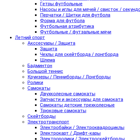
Гетры футбольные
Насосы и иглы для мячей / свисток / секунд
Перчатки / Щитки для футбола
Форма для футбола
Футбольная атрибутика
Футбольные / футзальные мячи
Летний спорт
Акссесуары / Защита
Защита
Чехлы для скейтборда / лонгборда
Шлема
Бадминтон
Большой теннис
Круизеры / Пенниборды / Лонгборды
Ролики
Самокаты
Двухколесные самокаты
Запчасти и аксессуары для самоката
Самокаты детские трехколесные
Трюковые самокаты
Скейтборды
Электротранспорт
Электробайки / Электроквадроциклы
Электрокарт / Дрифт-кары
Электроролики / Электроскейтборды