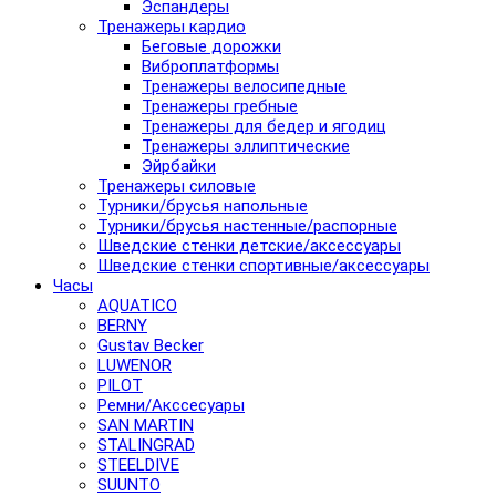
Эспандеры
Тренажеры кардио
Беговые дорожки
Виброплатформы
Тренажеры велосипедные
Тренажеры гребные
Тренажеры для бедер и ягодиц
Тренажеры эллиптические
Эйрбайки
Тренажеры силовые
Турники/брусья напольные
Турники/брусья настенные/распорные
Шведские стенки детские/аксессуары
Шведские стенки спортивные/аксессуары
Часы
AQUATICO
BERNY
Gustav Becker
LUWENOR
PILOT
Pемни/Акссесуары
SAN MARTIN
STALINGRAD
STEELDIVE
SUUNTO