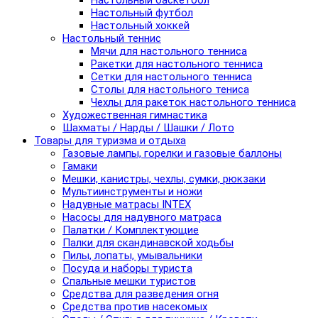
Настольный баскетбол
Настольный футбол
Настольный хоккей
Настольный теннис
Мячи для настольного тенниса
Ракетки для настольного тенниса
Сетки для настольного тенниса
Столы для настольного тениса
Чехлы для ракеток настольного тенниса
Художественная гимнастика
Шахматы / Нарды / Шашки / Лото
Товары для туризма и отдыха
Газовые лампы, горелки и газовые баллоны
Гамаки
Мешки, канистры, чехлы, сумки, рюкзаки
Мультиинструменты и ножи
Надувные матрасы INTEX
Насосы для надувного матраса
Палатки / Комплектующие
Палки для скандинавской ходьбы
Пилы, лопаты, умывальники
Посуда и наборы туриста
Спальные мешки туристов
Средства для разведения огня
Средства против насекомых