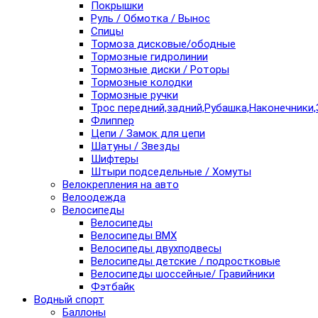
Покрышки
Руль / Обмотка / Вынос
Спицы
Тормоза дисковые/ободные
Тормозные гидролинии
Тормозные диски / Роторы
Тормозные колодки
Тормозные ручки
Трос передний,задний,Рубашка,Наконечники,
Флиппер
Цепи / Замок для цепи
Шатуны / Звезды
Шифтеры
Штыри подседельные / Хомуты
Велокрепления на авто
Велоодежда
Велосипеды
Велосипеды
Велосипеды BMX
Велосипеды двухподвесы
Велосипеды детские / подростковые
Велосипеды шоссейные/ Гравийники
Фэтбайк
Водный спорт
Баллоны