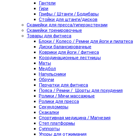
Гантели
Гири
Грифы / Штанги / Бодибары
Стойки для штанги/дисков
Скамейки для пресса/гиперэкстензии
Скамейки тренировочные
Товары для фитнеса
Блоки / Колесо / Ремни для йоги и пилатеса
Диски балансировачные
Коврики для йоги / фитнеса
Координационные лестницы
Маты
Медбол
Напульсники
Обручи
Перчатки для фитнеса
Пояса / Ремни / Шорты для похудения
Ролики / Мячи массажные
Ролики для пресса
Секундомеры
Скакалки
Спортивная медицина / Магнезия
Степ платформы
Суппорты
Упоры для отжимания