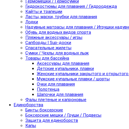
Гермомешки / Гермосумки
Гидрокостюмы для плавания / Гидроодежда
Кайты и трапеции
Ласты, маски, трубки для плавания
Лодки
Надувные матрасы для плавания / Игрушки надув
Обувь для водных видов спорта
Пляжные аксессуары / игры
Сапборды I Sup-доски
Спасательные жилеты
Сумки / Чехлы для водных лыж
Товары для бассейна
Аксессуары для плавания
Детские купальники, плавки
Женские купальники закрытого и открытого
Мужские купальные плавки / шорты
Очки для плавания
Полотенца
Шапочки для плавания
Фалы плетеные и капроновые
Единоборства
Бинты боксерские
Боксерские мешки / Груши / Подвесы
Защита для единоборств
Капы