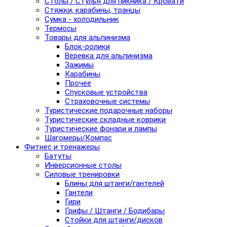
Столы / Стулья для пикника / Кровати
Стяжки, карабины, транцы
Сумка - холодильник
Термосы
Товары для альпинизма
Блок-ролики
Веревка для альпинизма
Зажимы
Карабины
Прочее
Спусковые устройства
Страховочные системы
Туристические подарочные наборы
Туристические складные коврики
Туристические фонари и лампы
Шагомеры/Компас
Фитнес и тренажеры
Батуты
Инверсионные столы
Силовые тренировки
Блины для штанги/гантелей
Гантели
Гири
Грифы / Штанги / Бодибары
Стойки для штанги/дисков