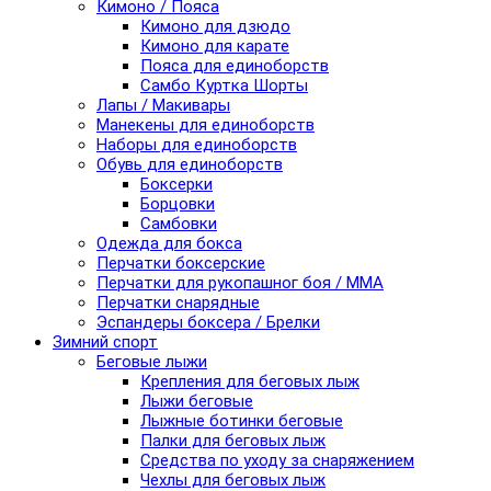
Кимоно / Пояса
Кимоно для дзюдо
Кимоно для карате
Пояса для единоборств
Самбо Куртка Шорты
Лапы / Макивары
Манекены для единоборств
Наборы для единоборств
Обувь для единоборств
Боксерки
Борцовки
Самбовки
Одежда для бокса
Перчатки боксерские
Перчатки для рукопашног боя / ММА
Перчатки снарядные
Эспандеры боксера / Брелки
Зимний спорт
Беговые лыжи
Крепления для беговых лыж
Лыжи беговые
Лыжные ботинки беговые
Палки для беговых лыж
Средства по уходу за снаряжением
Чехлы для беговых лыж