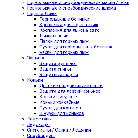
Горнолыжные и сноубордические маски / очки
Горнолыжные и сноубордические шлема
Горные Лыжи
Горнолыжные ботинки
Крепления для горных лыж
Крепления для лыж на авто
Лыжи горные
Палки для горных лыж
Сумки для горнолыжных ботинок
Чехлы для горных лыж
Защита
Защита рук и ног
Защита спины
Защитные шорты
Коньки
Детские раздвижные коньки
Защита для лезвий коньков
Коньки фигурные
Коньки хоккейные
Сумка для коньков
Шнурки для коньков
Ледоступы
Ледоходы
Снегокаты / Санки / Ледянки
Сноубординг