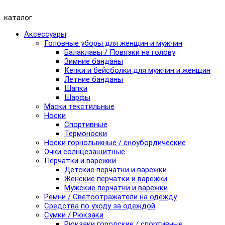
каталог
Аксессуары
Головные уборы для женщин и мужчин
Балаклавы / Повязки на голову
Зимние банданы
Кепки и бейсболки для мужчин и женщин
Летние банданы
Шапки
Шарфы
Маски текстильные
Носки
Спортивные
Термоноски
Носки горнолыжные / сноубордические
Очки солнцезащитные
Перчатки и варежки
Детские перчатки и варежки
Женские перчатки и варежки
Мужские перчатки и варежки
Ремни / Светоотражатели на одежду
Средства по уходу за одеждой
Сумки / Рюкзаки
Рюкзаки городские / спортивные