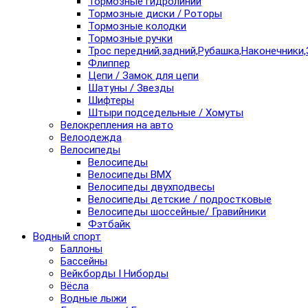
Тормозные гидролинии
Тормозные диски / Роторы
Тормозные колодки
Тормозные ручки
Трос передний,задний,Рубашка,Наконечники,
Флиппер
Цепи / Замок для цепи
Шатуны / Звезды
Шифтеры
Штыри подседельные / Хомуты
Велокрепления на авто
Велоодежда
Велосипеды
Велосипеды
Велосипеды BMX
Велосипеды двухподвесы
Велосипеды детские / подростковые
Велосипеды шоссейные/ Гравийники
Фэтбайк
Водный спорт
Баллоны
Бассейны
Вейкборды I Ниборды
Вёсла
Водные лыжи