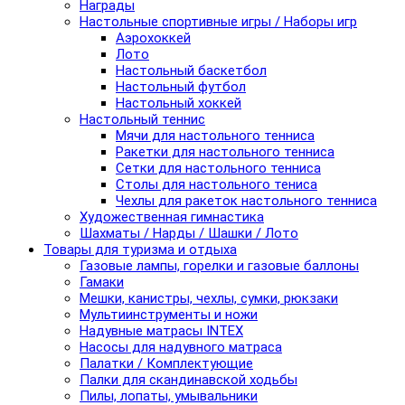
Награды
Настольные спортивные игры / Наборы игр
Аэрохоккей
Лото
Настольный баскетбол
Настольный футбол
Настольный хоккей
Настольный теннис
Мячи для настольного тенниса
Ракетки для настольного тенниса
Сетки для настольного тенниса
Столы для настольного тениса
Чехлы для ракеток настольного тенниса
Художественная гимнастика
Шахматы / Нарды / Шашки / Лото
Товары для туризма и отдыха
Газовые лампы, горелки и газовые баллоны
Гамаки
Мешки, канистры, чехлы, сумки, рюкзаки
Мультиинструменты и ножи
Надувные матрасы INTEX
Насосы для надувного матраса
Палатки / Комплектующие
Палки для скандинавской ходьбы
Пилы, лопаты, умывальники