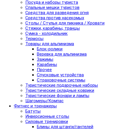
Посуда и наборы туриста
Спальные мешки туристов
Средства для разведения огня
Средства против насекомых
Столы / Стулья для пикника / Кровати
Стяжки, карабины, транцы
Сумка - холодильник
Термосы
Товары для альпинизма
Блок-ролики
Веревка для альпинизма
Зажимы
Карабины
Прочее
Спусковые устройства
Страховочные системы
Туристические подарочные наборы
Туристические складные коврики
Туристические фонари и лампы
Шагомеры/Компас
Фитнес и тренажеры
Батуты
Инверсионные столы
Силовые тренировки
Блины для штанги/гантелей