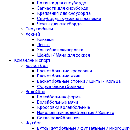
Ботинки для сноуборда
Запчасти для сноуборда
Крепления для сноуборда
Сноуборды мужские и женские
Чехлы для сноуборда
Сноутюбинги
Хоккей
Клюшки
Ленты
Хоккейная экипировка
Шайбы / Мячи для хоккея
Командный спорт
Баскетбол
Баскетбольные кроссовки
Баскетбольные мячи
Баскетбольные стойки / Щиты / Кольца
Форма баскетбольная
Волейбол
Волейбольная форма
Волейбольные мячи
Кроссовки волейбольные
Наколенники волейбольные / Защита
Сетка волейбольная
Футбол
Бутсы футбольные / футзальные / многоши