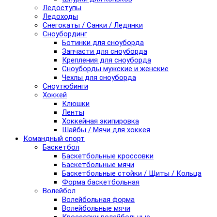
Ледоступы
Ледоходы
Снегокаты / Санки / Ледянки
Сноубординг
Ботинки для сноуборда
Запчасти для сноуборда
Крепления для сноуборда
Сноуборды мужские и женские
Чехлы для сноуборда
Сноутюбинги
Хоккей
Клюшки
Ленты
Хоккейная экипировка
Шайбы / Мячи для хоккея
Командный спорт
Баскетбол
Баскетбольные кроссовки
Баскетбольные мячи
Баскетбольные стойки / Щиты / Кольца
Форма баскетбольная
Волейбол
Волейбольная форма
Волейбольные мячи