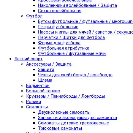
Кроссовки волейбольные
Наколенники волейбольные / Защита
Сетка волейбольная
Футбол
Бутсы футбольные / футзальные / многоши
Гетры футбольные
Насосы и иглы для мячей / свисток / секунд
Перчатки / Щитки для футбола
Форма для футбола
Футбольная атрибутика
Футбольные / футзальные мячи
Летний спорт
Акссесуары / Защита
Защита
Чехлы для скейтборда / лонгборда
Шлема
Бадминтон
Большой теннис
Круизеры / Пенниборды / Лонгборды
Ролики
Самокаты
Двухколесные самокаты
Запчасти и аксессуары для самоката
Самокаты детские трехколесные
Трюковые самокаты