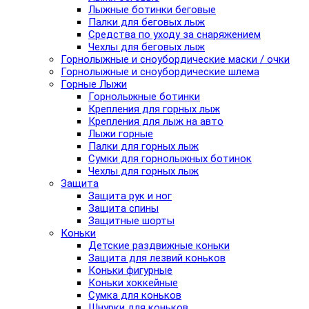
Лыжные ботинки беговые
Палки для беговых лыж
Средства по уходу за снаряжением
Чехлы для беговых лыж
Горнолыжные и сноубордические маски / очки
Горнолыжные и сноубордические шлема
Горные Лыжи
Горнолыжные ботинки
Крепления для горных лыж
Крепления для лыж на авто
Лыжи горные
Палки для горных лыж
Сумки для горнолыжных ботинок
Чехлы для горных лыж
Защита
Защита рук и ног
Защита спины
Защитные шорты
Коньки
Детские раздвижные коньки
Защита для лезвий коньков
Коньки фигурные
Коньки хоккейные
Сумка для коньков
Шнурки для коньков