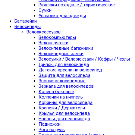
Рюкзаки походные / туристические
Сумки
Упаковка для одежды
Батарейки
Велосипеды
Велоаксессуары
Велокомпьютеры
Велоперчатки
Велосипедные багажники
Велосипедные замки
Велосумки / Велорюкзаки / Кофры / Чехлы
Грипсы для велосипеда
Детские кресла на велосипед
Защита для велосипеда
Звонки велосипедные
Зеркала для велосипедов
Колеса боковые
Колпачки на ниппель
Корзины для велосипеда
Крепежи / Держатели
Крылья для велосипеда
Насосы для велосипеда
Подножки
Рога на руль