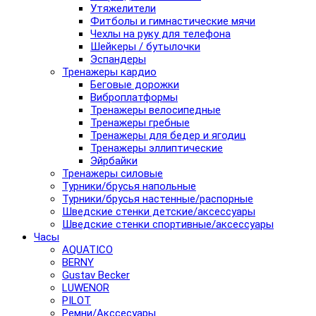
Утяжелители
Фитболы и гимнастические мячи
Чехлы на руку для телефона
Шейкеры / бутылочки
Эспандеры
Тренажеры кардио
Беговые дорожки
Виброплатформы
Тренажеры велосипедные
Тренажеры гребные
Тренажеры для бедер и ягодиц
Тренажеры эллиптические
Эйрбайки
Тренажеры силовые
Турники/брусья напольные
Турники/брусья настенные/распорные
Шведские стенки детские/аксессуары
Шведские стенки спортивные/аксессуары
Часы
AQUATICO
BERNY
Gustav Becker
LUWENOR
PILOT
Pемни/Акссесуары