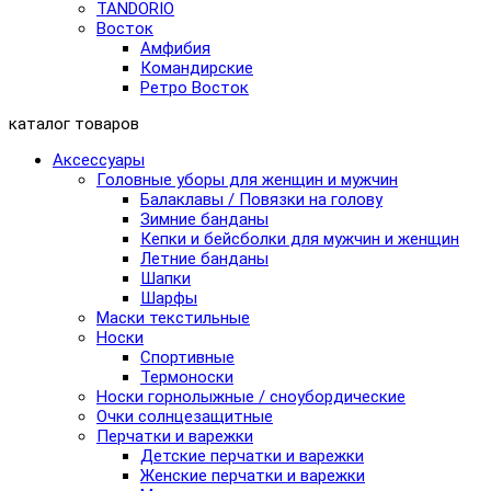
TANDORIO
Восток
Амфибия
Командирские
Ретро Восток
каталог товаров
Аксессуары
Головные уборы для женщин и мужчин
Балаклавы / Повязки на голову
Зимние банданы
Кепки и бейсболки для мужчин и женщин
Летние банданы
Шапки
Шарфы
Маски текстильные
Носки
Спортивные
Термоноски
Носки горнолыжные / сноубордические
Очки солнцезащитные
Перчатки и варежки
Детские перчатки и варежки
Женские перчатки и варежки