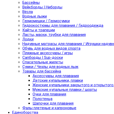
Бассейны
Вейкборды I Ниборды
Вёсла
Водные лыжи
Гермомешки / Гермосумки
Гидрокостюмы для плавания / Гидроодежда
Кайты и трапеции
Ласты, маски, трубки для плавания
Лодки
Надувные матрасы для плавания / Игрушки надув
Обувь для водных видов спорта
Пляжные аксессуары / игры
Сапборды I Sup-доски
Спасательные жилеты
Сумки / Чехлы для водных лыж
Товары для бассейна
Аксессуары для плавания
Детские купальники, плавки
Женские купальники закрытого и открытого
Мужские купальные плавки / шорты
Очки для плавания
Полотенца
Шапочки для плавания
Фалы плетеные и капроновые
Единоборства