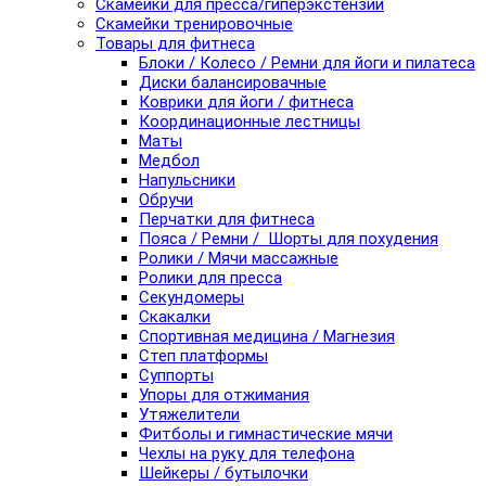
Скамейки для пресса/гиперэкстензии
Скамейки тренировочные
Товары для фитнеса
Блоки / Колесо / Ремни для йоги и пилатеса
Диски балансировачные
Коврики для йоги / фитнеса
Координационные лестницы
Маты
Медбол
Напульсники
Обручи
Перчатки для фитнеса
Пояса / Ремни / Шорты для похудения
Ролики / Мячи массажные
Ролики для пресса
Секундомеры
Скакалки
Спортивная медицина / Магнезия
Степ платформы
Суппорты
Упоры для отжимания
Утяжелители
Фитболы и гимнастические мячи
Чехлы на руку для телефона
Шейкеры / бутылочки