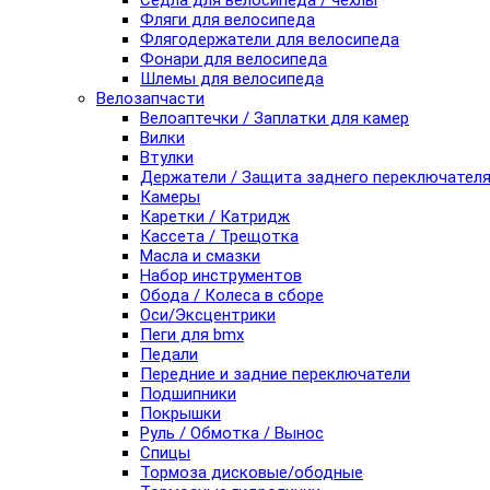
Седла для велосипеда / чехлы
Фляги для велосипеда
Флягодержатели для велосипеда
Фонари для велосипеда
Шлемы для велосипеда
Велозапчасти
Велоаптечки / Заплатки для камер
Вилки
Втулки
Держатели / Защита заднего переключател
Камеры
Каретки / Катридж
Кассета / Трещотка
Масла и смазки
Набор инструментов
Обода / Колеса в сборе
Оси/Эксцентрики
Пеги для bmx
Педали
Передние и задние переключатели
Подшипники
Покрышки
Руль / Обмотка / Вынос
Спицы
Тормоза дисковые/ободные