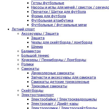
Гетры футбольные
Насосы и иглы для мячей / свисток / секунд
Перчатки / Щитки для футбола
Форма для футбола
Футбольная атрибутика
Футбольные / футзальные мячи
Летний спорт
Акссесуары / Защита
Защита
Чехлы для скейтборда / лонгборда
Шлема
Бадминтон
Большой теннис
Круизеры / Пенниборды / Лонгборды
Ролики
Самокаты
Двухколесные самокаты
Запчасти и аксессуары для самоката
Самокаты детские трехколесные
Трюковые самокаты
Скейтборды
Электротранспорт
Электробайки / Электроквадроциклы
Электрокарт / Дрифт-кары
Электроролики / Электроскейтборды