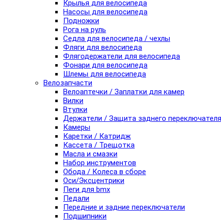
Крылья для велосипеда
Насосы для велосипеда
Подножки
Рога на руль
Седла для велосипеда / чехлы
Фляги для велосипеда
Флягодержатели для велосипеда
Фонари для велосипеда
Шлемы для велосипеда
Велозапчасти
Велоаптечки / Заплатки для камер
Вилки
Втулки
Держатели / Защита заднего переключател
Камеры
Каретки / Катридж
Кассета / Трещотка
Масла и смазки
Набор инструментов
Обода / Колеса в сборе
Оси/Эксцентрики
Пеги для bmx
Педали
Передние и задние переключатели
Подшипники