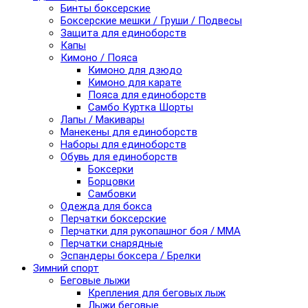
Бинты боксерские
Боксерские мешки / Груши / Подвесы
Защита для единоборств
Капы
Кимоно / Пояса
Кимоно для дзюдо
Кимоно для карате
Пояса для единоборств
Самбо Куртка Шорты
Лапы / Макивары
Манекены для единоборств
Наборы для единоборств
Обувь для единоборств
Боксерки
Борцовки
Самбовки
Одежда для бокса
Перчатки боксерские
Перчатки для рукопашног боя / ММА
Перчатки снарядные
Эспандеры боксера / Брелки
Зимний спорт
Беговые лыжи
Крепления для беговых лыж
Лыжи беговые