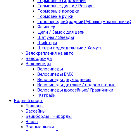
Тормозные гидролинии
Тормозные диски / Роторы
Тормозные колодки
Тормозные ручки
Трос передний,задний,Рубашка,Наконечники,
Флиппер
Цепи / Замок для цепи
Шатуны / Звезды
Шифтеры
Штыри подседельные / Хомуты
Велокрепления на авто
Велоодежда
Велосипеды
Велосипеды
Велосипеды BMX
Велосипеды двухподвесы
Велосипеды детские / подростковые
Велосипеды шоссейные/ Гравийники
Фэтбайк
Водный спорт
Баллоны
Бассейны
Вейкборды I Ниборды
Вёсла
Водные лыжи