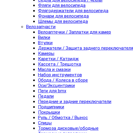
Седла для велосипеда / чехлы
Фляги для велосипеда
Флягодержатели для велосипеда
Фонари для велосипеда
Шлемы для велосипеда
Велозапчасти
Велоаптечки / Заплатки для камер
Вилки
Втулки
Держатели / Защита заднего переключател
Камеры
Каретки / Катридж
Кассета / Трещотка
Масла и смазки
Набор инструментов
Обода / Колеса в сборе
Оси/Эксцентрики
Пеги для bmx
Педали
Передние и задние переключатели
Подшипники
Покрышки
Руль / Обмотка / Вынос
Спицы
Тормоза дисковые/ободные