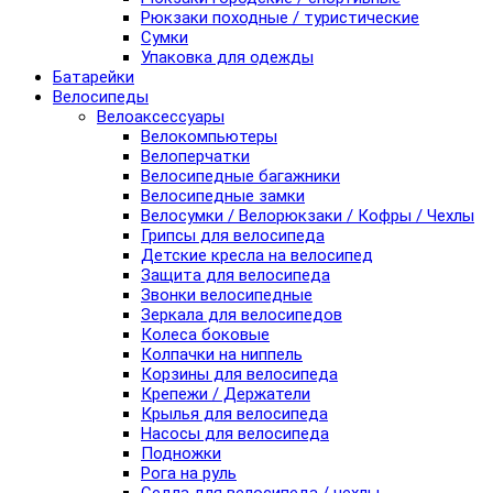
Рюкзаки походные / туристические
Сумки
Упаковка для одежды
Батарейки
Велосипеды
Велоаксессуары
Велокомпьютеры
Велоперчатки
Велосипедные багажники
Велосипедные замки
Велосумки / Велорюкзаки / Кофры / Чехлы
Грипсы для велосипеда
Детские кресла на велосипед
Защита для велосипеда
Звонки велосипедные
Зеркала для велосипедов
Колеса боковые
Колпачки на ниппель
Корзины для велосипеда
Крепежи / Держатели
Крылья для велосипеда
Насосы для велосипеда
Подножки
Рога на руль