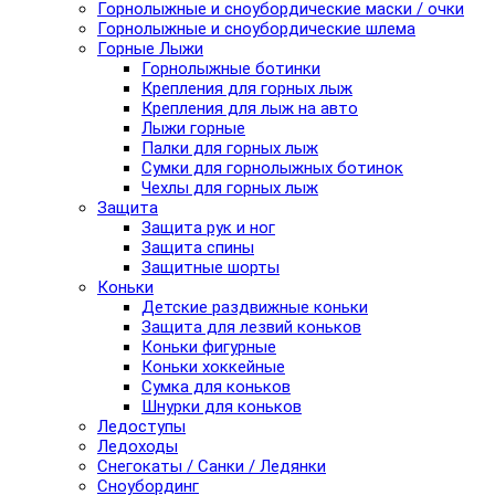
Горнолыжные и сноубордические маски / очки
Горнолыжные и сноубордические шлема
Горные Лыжи
Горнолыжные ботинки
Крепления для горных лыж
Крепления для лыж на авто
Лыжи горные
Палки для горных лыж
Сумки для горнолыжных ботинок
Чехлы для горных лыж
Защита
Защита рук и ног
Защита спины
Защитные шорты
Коньки
Детские раздвижные коньки
Защита для лезвий коньков
Коньки фигурные
Коньки хоккейные
Сумка для коньков
Шнурки для коньков
Ледоступы
Ледоходы
Снегокаты / Санки / Ледянки
Сноубординг