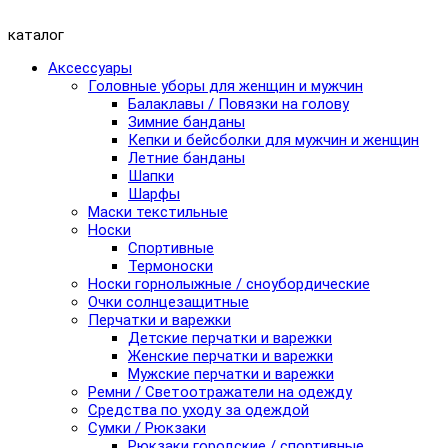
каталог
Аксессуары
Головные уборы для женщин и мужчин
Балаклавы / Повязки на голову
Зимние банданы
Кепки и бейсболки для мужчин и женщин
Летние банданы
Шапки
Шарфы
Маски текстильные
Носки
Спортивные
Термоноски
Носки горнолыжные / сноубордические
Очки солнцезащитные
Перчатки и варежки
Детские перчатки и варежки
Женские перчатки и варежки
Мужские перчатки и варежки
Ремни / Светоотражатели на одежду
Средства по уходу за одеждой
Сумки / Рюкзаки
Рюкзаки городские / спортивные