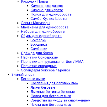
Кимоно / Пояса
Кимоно для дзюдо
Кимоно для карате
Пояса для единоборств
Самбо Куртка Шорты
Лапы / Макивары
Манекены для единоборств
Наборы для единоборств
Обувь для единоборств
Боксерки
Борцовки
Самбовки
Одежда для бокса
Перчатки боксерские
Перчатки для рукопашног боя / ММА
Перчатки снарядные
Эспандеры боксера / Брелки
Зимний спорт
Беговые лыжи
Крепления для беговых лыж
Лыжи беговые
Лыжные ботинки беговые
Палки для беговых лыж
Средства по уходу за снаряжением
Чехлы для беговых лыж