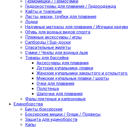
Гермомешки / Гермосумки
Гидрокостюмы для плавания / Гидроодежда
Кайты и трапеции
Ласты, маски, трубки для плавания
Лодки
Надувные матрасы для плавания / Игрушки надув
Обувь для водных видов спорта
Пляжные аксессуары / игры
Сапборды I Sup-доски
Спасательные жилеты
Сумки / Чехлы для водных лыж
Товары для бассейна
Аксессуары для плавания
Детские купальники, плавки
Женские купальники закрытого и открытого
Мужские купальные плавки / шорты
Очки для плавания
Полотенца
Шапочки для плавания
Фалы плетеные и капроновые
Единоборства
Бинты боксерские
Боксерские мешки / Груши / Подвесы
Защита для единоборств
Капы