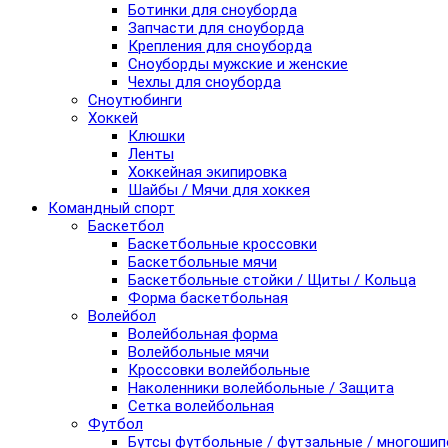
Ботинки для сноуборда
Запчасти для сноуборда
Крепления для сноуборда
Сноуборды мужские и женские
Чехлы для сноуборда
Сноутюбинги
Хоккей
Клюшки
Ленты
Хоккейная экипировка
Шайбы / Мячи для хоккея
Командный спорт
Баскетбол
Баскетбольные кроссовки
Баскетбольные мячи
Баскетбольные стойки / Щиты / Кольца
Форма баскетбольная
Волейбол
Волейбольная форма
Волейбольные мячи
Кроссовки волейбольные
Наколенники волейбольные / Защита
Сетка волейбольная
Футбол
Бутсы футбольные / футзальные / многоши