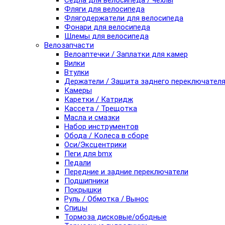
Седла для велосипеда / чехлы
Фляги для велосипеда
Флягодержатели для велосипеда
Фонари для велосипеда
Шлемы для велосипеда
Велозапчасти
Велоаптечки / Заплатки для камер
Вилки
Втулки
Держатели / Защита заднего переключател
Камеры
Каретки / Катридж
Кассета / Трещотка
Масла и смазки
Набор инструментов
Обода / Колеса в сборе
Оси/Эксцентрики
Пеги для bmx
Педали
Передние и задние переключатели
Подшипники
Покрышки
Руль / Обмотка / Вынос
Спицы
Тормоза дисковые/ободные