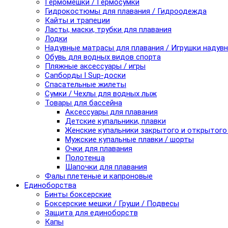
Гермомешки / Гермосумки
Гидрокостюмы для плавания / Гидроодежда
Кайты и трапеции
Ласты, маски, трубки для плавания
Лодки
Надувные матрасы для плавания / Игрушки надув
Обувь для водных видов спорта
Пляжные аксессуары / игры
Сапборды I Sup-доски
Спасательные жилеты
Сумки / Чехлы для водных лыж
Товары для бассейна
Аксессуары для плавания
Детские купальники, плавки
Женские купальники закрытого и открытого
Мужские купальные плавки / шорты
Очки для плавания
Полотенца
Шапочки для плавания
Фалы плетеные и капроновые
Единоборства
Бинты боксерские
Боксерские мешки / Груши / Подвесы
Защита для единоборств
Капы