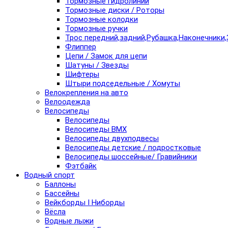
Тормозные гидролинии
Тормозные диски / Роторы
Тормозные колодки
Тормозные ручки
Трос передний,задний,Рубашка,Наконечники,
Флиппер
Цепи / Замок для цепи
Шатуны / Звезды
Шифтеры
Штыри подседельные / Хомуты
Велокрепления на авто
Велоодежда
Велосипеды
Велосипеды
Велосипеды BMX
Велосипеды двухподвесы
Велосипеды детские / подростковые
Велосипеды шоссейные/ Гравийники
Фэтбайк
Водный спорт
Баллоны
Бассейны
Вейкборды I Ниборды
Вёсла
Водные лыжи