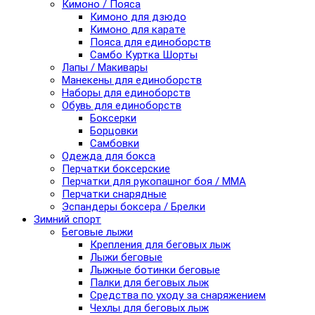
Кимоно / Пояса
Кимоно для дзюдо
Кимоно для карате
Пояса для единоборств
Самбо Куртка Шорты
Лапы / Макивары
Манекены для единоборств
Наборы для единоборств
Обувь для единоборств
Боксерки
Борцовки
Самбовки
Одежда для бокса
Перчатки боксерские
Перчатки для рукопашног боя / ММА
Перчатки снарядные
Эспандеры боксера / Брелки
Зимний спорт
Беговые лыжи
Крепления для беговых лыж
Лыжи беговые
Лыжные ботинки беговые
Палки для беговых лыж
Средства по уходу за снаряжением
Чехлы для беговых лыж