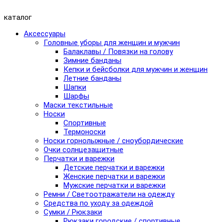
каталог
Аксессуары
Головные уборы для женщин и мужчин
Балаклавы / Повязки на голову
Зимние банданы
Кепки и бейсболки для мужчин и женщин
Летние банданы
Шапки
Шарфы
Маски текстильные
Носки
Спортивные
Термоноски
Носки горнолыжные / сноубордические
Очки солнцезащитные
Перчатки и варежки
Детские перчатки и варежки
Женские перчатки и варежки
Мужские перчатки и варежки
Ремни / Светоотражатели на одежду
Средства по уходу за одеждой
Сумки / Рюкзаки
Рюкзаки городские / спортивные