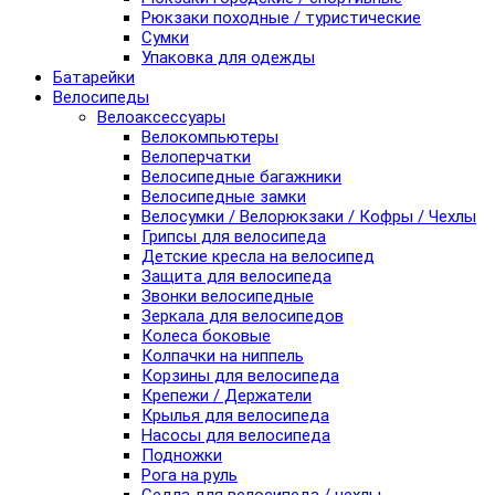
Рюкзаки походные / туристические
Сумки
Упаковка для одежды
Батарейки
Велосипеды
Велоаксессуары
Велокомпьютеры
Велоперчатки
Велосипедные багажники
Велосипедные замки
Велосумки / Велорюкзаки / Кофры / Чехлы
Грипсы для велосипеда
Детские кресла на велосипед
Защита для велосипеда
Звонки велосипедные
Зеркала для велосипедов
Колеса боковые
Колпачки на ниппель
Корзины для велосипеда
Крепежи / Держатели
Крылья для велосипеда
Насосы для велосипеда
Подножки
Рога на руль