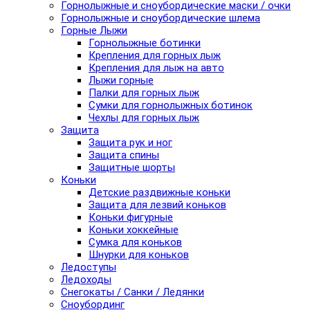
Горнолыжные и сноубордические маски / очки
Горнолыжные и сноубордические шлема
Горные Лыжи
Горнолыжные ботинки
Крепления для горных лыж
Крепления для лыж на авто
Лыжи горные
Палки для горных лыж
Сумки для горнолыжных ботинок
Чехлы для горных лыж
Защита
Защита рук и ног
Защита спины
Защитные шорты
Коньки
Детские раздвижные коньки
Защита для лезвий коньков
Коньки фигурные
Коньки хоккейные
Сумка для коньков
Шнурки для коньков
Ледоступы
Ледоходы
Снегокаты / Санки / Ледянки
Сноубординг