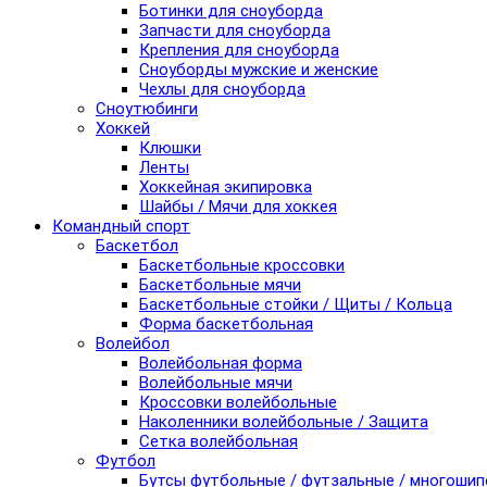
Ботинки для сноуборда
Запчасти для сноуборда
Крепления для сноуборда
Сноуборды мужские и женские
Чехлы для сноуборда
Сноутюбинги
Хоккей
Клюшки
Ленты
Хоккейная экипировка
Шайбы / Мячи для хоккея
Командный спорт
Баскетбол
Баскетбольные кроссовки
Баскетбольные мячи
Баскетбольные стойки / Щиты / Кольца
Форма баскетбольная
Волейбол
Волейбольная форма
Волейбольные мячи
Кроссовки волейбольные
Наколенники волейбольные / Защита
Сетка волейбольная
Футбол
Бутсы футбольные / футзальные / многоши