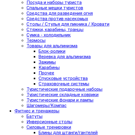
Посуда и наборы туриста
Спальные мешки туристов
Средства для разведения огня
Средства против насекомых
Столы / Стулья для пикника / Кровати
Стяжки, карабины, транцы
Сумка - холодильник
Термосы
Товары для альпинизма
Блок-ролики
Веревка для альпинизма
Зажимы
Карабины
Прочее
Спусковые устройства
Страховочные системы
Туристические подарочные наборы
Туристические складные коврики
Туристические фонари и лампы
Шагомеры/Компас
Фитнес и тренажеры
Батуты
Инверсионные столы
Силовые тренировки
Блины для штанги/гантелей