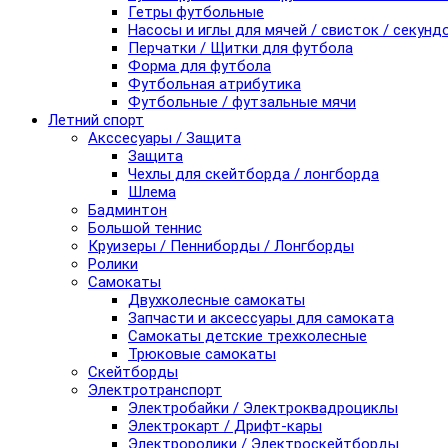
Гетры футбольные
Насосы и иглы для мячей / свисток / секунд
Перчатки / Щитки для футбола
Форма для футбола
Футбольная атрибутика
Футбольные / футзальные мячи
Летний спорт
Акссесуары / Защита
Защита
Чехлы для скейтборда / лонгборда
Шлема
Бадминтон
Большой теннис
Круизеры / Пенниборды / Лонгборды
Ролики
Самокаты
Двухколесные самокаты
Запчасти и аксессуары для самоката
Самокаты детские трехколесные
Трюковые самокаты
Скейтборды
Электротранспорт
Электробайки / Электроквадроциклы
Электрокарт / Дрифт-кары
Электроролики / Электроскейтборды