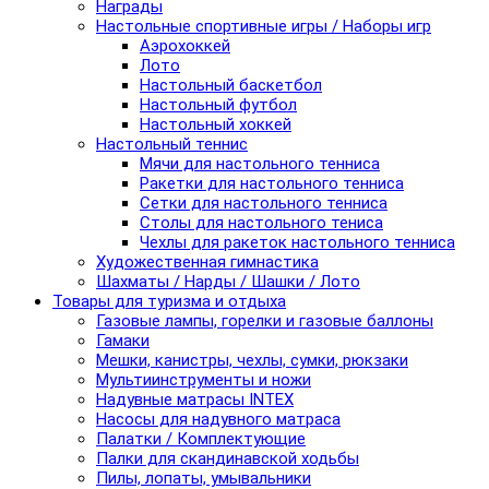
Награды
Настольные спортивные игры / Наборы игр
Аэрохоккей
Лото
Настольный баскетбол
Настольный футбол
Настольный хоккей
Настольный теннис
Мячи для настольного тенниса
Ракетки для настольного тенниса
Сетки для настольного тенниса
Столы для настольного тениса
Чехлы для ракеток настольного тенниса
Художественная гимнастика
Шахматы / Нарды / Шашки / Лото
Товары для туризма и отдыха
Газовые лампы, горелки и газовые баллоны
Гамаки
Мешки, канистры, чехлы, сумки, рюкзаки
Мультиинструменты и ножи
Надувные матрасы INTEX
Насосы для надувного матраса
Палатки / Комплектующие
Палки для скандинавской ходьбы
Пилы, лопаты, умывальники