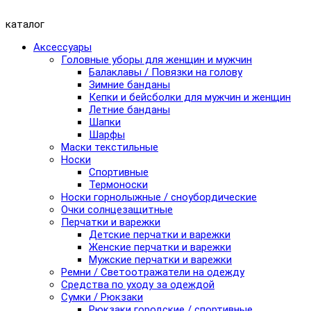
каталог
Аксессуары
Головные уборы для женщин и мужчин
Балаклавы / Повязки на голову
Зимние банданы
Кепки и бейсболки для мужчин и женщин
Летние банданы
Шапки
Шарфы
Маски текстильные
Носки
Спортивные
Термоноски
Носки горнолыжные / сноубордические
Очки солнцезащитные
Перчатки и варежки
Детские перчатки и варежки
Женские перчатки и варежки
Мужские перчатки и варежки
Ремни / Светоотражатели на одежду
Средства по уходу за одеждой
Сумки / Рюкзаки
Рюкзаки городские / спортивные