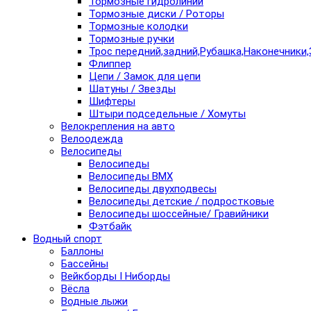
Тормозные гидролинии
Тормозные диски / Роторы
Тормозные колодки
Тормозные ручки
Трос передний,задний,Рубашка,Наконечники,
Флиппер
Цепи / Замок для цепи
Шатуны / Звезды
Шифтеры
Штыри подседельные / Хомуты
Велокрепления на авто
Велоодежда
Велосипеды
Велосипеды
Велосипеды BMX
Велосипеды двухподвесы
Велосипеды детские / подростковые
Велосипеды шоссейные/ Гравийники
Фэтбайк
Водный спорт
Баллоны
Бассейны
Вейкборды I Ниборды
Вёсла
Водные лыжи