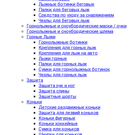
Лыжные ботинки беговые
Палки для беговых лыж
Средства по уходу за снаряжением
Чехлы для беговых лыж
Горнолыжные и сноубордические маски / очки
Горнолыжные и сноубордические шлема
Горные Лыжи
Горнолыжные ботинки
Крепления для горных лыж
Крепления для лыж на авто
Лыжи горные
Палки для горных лыж
Сумки для горнолыжных ботинок
Чехлы для горных лыж
Защита
Защита рук и ног
Защита спины
Защитные шорты
Коньки
Детские раздвижные коньки
Защита для лезвий коньков
Коньки фигурные
Коньки хоккейные
Сумка для коньков
Шнурки для коньков