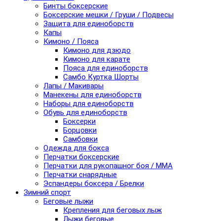
Бинты боксерские
Боксерские мешки / Груши / Подвесы
Защита для единоборств
Капы
Кимоно / Пояса
Кимоно для дзюдо
Кимоно для карате
Пояса для единоборств
Самбо Куртка Шорты
Лапы / Макивары
Манекены для единоборств
Наборы для единоборств
Обувь для единоборств
Боксерки
Борцовки
Самбовки
Одежда для бокса
Перчатки боксерские
Перчатки для рукопашног боя / ММА
Перчатки снарядные
Эспандеры боксера / Брелки
Зимний спорт
Беговые лыжи
Крепления для беговых лыж
Лыжи беговые