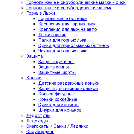
Горнолыжные и сноубордические маски / очки
Горнолыжные и сноубордические шлема
Горные Лыжи
Горнолыжные ботинки
Крепления для горных лыж
Крепления для лыж на авто
Лыжи горные
Палки для горных лыж
Сумки для горнолыжных ботинок
Чехлы для горных лыж
Защита
Защита рук и ног
Защита спины
Защитные шорты
Коньки
Детские раздвижные коньки
Защита для лезвий коньков
Коньки фигурные
Коньки хоккейные
Сумка для коньков
Шнурки для коньков
Ледоступы
Ледоходы
Снегокаты / Санки / Ледянки
Сноубординг