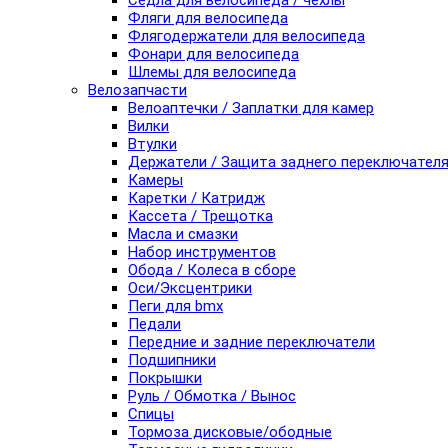
Седла для велосипеда / чехлы
Фляги для велосипеда
Флягодержатели для велосипеда
Фонари для велосипеда
Шлемы для велосипеда
Велозапчасти
Велоаптечки / Заплатки для камер
Вилки
Втулки
Держатели / Защита заднего переключател
Камеры
Каретки / Катридж
Кассета / Трещотка
Масла и смазки
Набор инструментов
Обода / Колеса в сборе
Оси/Эксцентрики
Пеги для bmx
Педали
Передние и задние переключатели
Подшипники
Покрышки
Руль / Обмотка / Вынос
Спицы
Тормоза дисковые/ободные