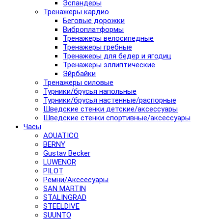
Эспандеры
Тренажеры кардио
Беговые дорожки
Виброплатформы
Тренажеры велосипедные
Тренажеры гребные
Тренажеры для бедер и ягодиц
Тренажеры эллиптические
Эйрбайки
Тренажеры силовые
Турники/брусья напольные
Турники/брусья настенные/распорные
Шведские стенки детские/аксессуары
Шведские стенки спортивные/аксессуары
Часы
AQUATICO
BERNY
Gustav Becker
LUWENOR
PILOT
Pемни/Акссесуары
SAN MARTIN
STALINGRAD
STEELDIVE
SUUNTO