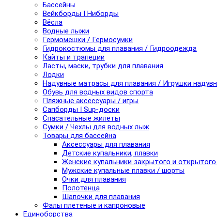
Бассейны
Вейкборды I Ниборды
Вёсла
Водные лыжи
Гермомешки / Гермосумки
Гидрокостюмы для плавания / Гидроодежда
Кайты и трапеции
Ласты, маски, трубки для плавания
Лодки
Надувные матрасы для плавания / Игрушки надув
Обувь для водных видов спорта
Пляжные аксессуары / игры
Сапборды I Sup-доски
Спасательные жилеты
Сумки / Чехлы для водных лыж
Товары для бассейна
Аксессуары для плавания
Детские купальники, плавки
Женские купальники закрытого и открытого
Мужские купальные плавки / шорты
Очки для плавания
Полотенца
Шапочки для плавания
Фалы плетеные и капроновые
Единоборства