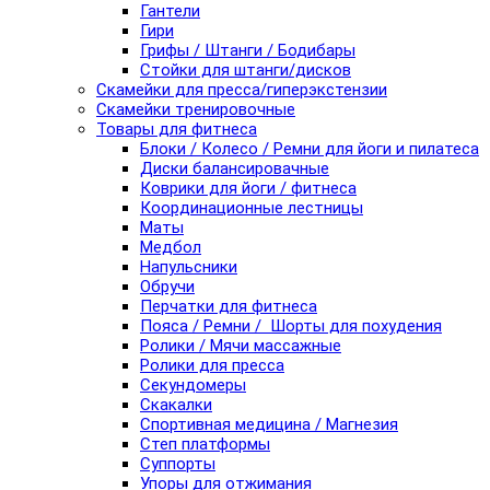
Гантели
Гири
Грифы / Штанги / Бодибары
Стойки для штанги/дисков
Скамейки для пресса/гиперэкстензии
Скамейки тренировочные
Товары для фитнеса
Блоки / Колесо / Ремни для йоги и пилатеса
Диски балансировачные
Коврики для йоги / фитнеса
Координационные лестницы
Маты
Медбол
Напульсники
Обручи
Перчатки для фитнеса
Пояса / Ремни / Шорты для похудения
Ролики / Мячи массажные
Ролики для пресса
Секундомеры
Скакалки
Спортивная медицина / Магнезия
Степ платформы
Суппорты
Упоры для отжимания