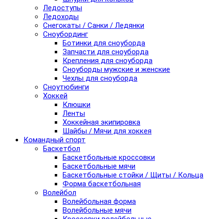
Ледоступы
Ледоходы
Снегокаты / Санки / Ледянки
Сноубординг
Ботинки для сноуборда
Запчасти для сноуборда
Крепления для сноуборда
Сноуборды мужские и женские
Чехлы для сноуборда
Сноутюбинги
Хоккей
Клюшки
Ленты
Хоккейная экипировка
Шайбы / Мячи для хоккея
Командный спорт
Баскетбол
Баскетбольные кроссовки
Баскетбольные мячи
Баскетбольные стойки / Щиты / Кольца
Форма баскетбольная
Волейбол
Волейбольная форма
Волейбольные мячи