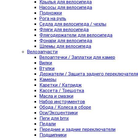
Крылья для велосипеда
Насосы для велосипеда
Подножки
Рога на руль
Седла для велосипеда / чехлы
Фляги для велосипеда
Флягодержатели для велосипеда
Фонари для велосипеда
Шлемы для велосипеда
Велозапчасти
Велоаптечки / Заплатки для камер
Вилки
Втулки
Держатели / Защита заднего переключател
Камеры
Каретки / Катридж
Кассета / Трещотка
Масла и смазки
Набор инструментов
Обода / Колеса в сборе
Оси/Эксцентрики
Пеги для bmx
Педали
Передние и задние переключатели
Подшипники