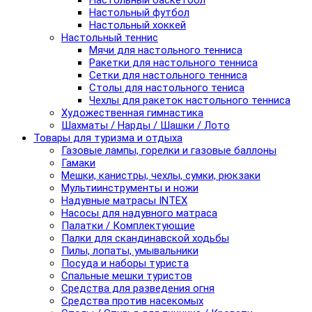
Настольный баскетбол
Настольный футбол
Настольный хоккей
Настольный теннис
Мячи для настольного тенниса
Ракетки для настольного тенниса
Сетки для настольного тенниса
Столы для настольного тениса
Чехлы для ракеток настольного тенниса
Художественная гимнастика
Шахматы / Нарды / Шашки / Лото
Товары для туризма и отдыха
Газовые лампы, горелки и газовые баллоны
Гамаки
Мешки, канистры, чехлы, сумки, рюкзаки
Мультиинструменты и ножи
Надувные матрасы INTEX
Насосы для надувного матраса
Палатки / Комплектующие
Палки для скандинавской ходьбы
Пилы, лопаты, умывальники
Посуда и наборы туриста
Спальные мешки туристов
Средства для разведения огня
Средства против насекомых