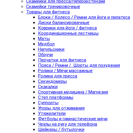
Скамейки для пресса/гиперэкстензии
Скамейки тренировочные
Товары для фитнеса
Блоки / Колесо / Ремни для йоги и пилатеса
Диски балансировачные
Коврики для йоги / фитнеса
Координационные лестницы
Маты
Медбол
Напульсники
Обручи
Перчатки для фитнеса
Пояса / Ремни / Шорты для похудения
Ролики / Мячи массажные
Ролики для пресса
Секундомеры
Скакалки
Спортивная медицина / Магнезия
Степ платформы
Суппорты
Упоры для отжимания
Утяжелители
Фитболы и гимнастические мячи
Чехлы на руку для телефона
Шейкеры / бутылочки