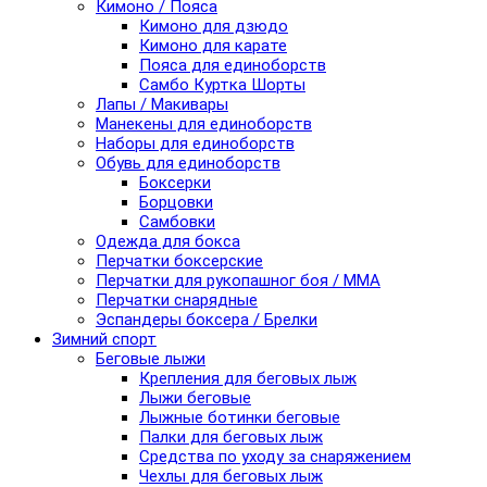
Кимоно / Пояса
Кимоно для дзюдо
Кимоно для карате
Пояса для единоборств
Самбо Куртка Шорты
Лапы / Макивары
Манекены для единоборств
Наборы для единоборств
Обувь для единоборств
Боксерки
Борцовки
Самбовки
Одежда для бокса
Перчатки боксерские
Перчатки для рукопашног боя / ММА
Перчатки снарядные
Эспандеры боксера / Брелки
Зимний спорт
Беговые лыжи
Крепления для беговых лыж
Лыжи беговые
Лыжные ботинки беговые
Палки для беговых лыж
Средства по уходу за снаряжением
Чехлы для беговых лыж