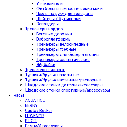
Утяжелители
Фитболы и гимнастические мячи
Чехлы на руку для телефона
Шейкеры / бутылочки
Эспандеры
Тренажеры кардио
Беговые дорожки
Виброплатформы
Тренажеры велосипедные
Тренажеры гребные
Тренажеры для бедер и ягодиц
Тренажеры эллиптические
Эйрбайки
Тренажеры силовые
Турники/брусья напольные
Турники/брусья настенные/распорные
Шведские стенки детские/аксессуары
Шведские стенки спортивные/аксессуары
Часы
AQUATICO
BERNY
Gustav Becker
LUWENOR
PILOT
Pемни/Акссесуары