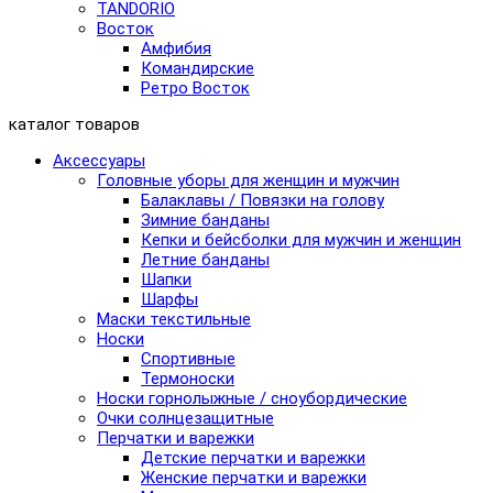
TANDORIO
Восток
Амфибия
Командирские
Ретро Восток
каталог товаров
Аксессуары
Головные уборы для женщин и мужчин
Балаклавы / Повязки на голову
Зимние банданы
Кепки и бейсболки для мужчин и женщин
Летние банданы
Шапки
Шарфы
Маски текстильные
Носки
Спортивные
Термоноски
Носки горнолыжные / сноубордические
Очки солнцезащитные
Перчатки и варежки
Детские перчатки и варежки
Женские перчатки и варежки