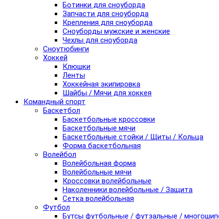
Ботинки для сноуборда
Запчасти для сноуборда
Крепления для сноуборда
Сноуборды мужские и женские
Чехлы для сноуборда
Сноутюбинги
Хоккей
Клюшки
Ленты
Хоккейная экипировка
Шайбы / Мячи для хоккея
Командный спорт
Баскетбол
Баскетбольные кроссовки
Баскетбольные мячи
Баскетбольные стойки / Щиты / Кольца
Форма баскетбольная
Волейбол
Волейбольная форма
Волейбольные мячи
Кроссовки волейбольные
Наколенники волейбольные / Защита
Сетка волейбольная
Футбол
Бутсы футбольные / футзальные / многоши