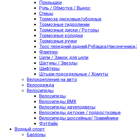
Покрышки
Руль / Обмотка / Вынос
Спицы
Тормоза дисковые/ободные
Тормозные гидролинии
Тормозные диски / Роторы
Тормозные колодки
Тормозные ручки
Трос передний,задний,Рубашка,Наконечники,
Флиппер
Цепи / Замок для цепи
Шатуны / Звезды
Шифтеры
Штыри подседельные / Хомуты
Велокрепления на авто
Велоодежда
Велосипеды
Велосипеды
Велосипеды BMX
Велосипеды двухподвесы
Велосипеды детские / подростковые
Велосипеды шоссейные/ Гравийники
Фэтбайк
Водный спорт
Баллоны