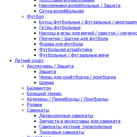
Кроссовки волейбольные
Наколенники волейбольные / Защита
Сетка волейбольная
Футбол
Бутсы футбольные / футзальные / многоши
Гетры футбольные
Насосы и иглы для мячей / свисток / секунд
Перчатки / Щитки для футбола
Форма для футбола
Футбольная атрибутика
Футбольные / футзальные мячи
Летний спорт
Акссесуары / Защита
Защита
Чехлы для скейтборда / лонгборда
Шлема
Бадминтон
Большой теннис
Круизеры / Пенниборды / Лонгборды
Ролики
Самокаты
Двухколесные самокаты
Запчасти и аксессуары для самоката
Самокаты детские трехколесные
Трюковые самокаты