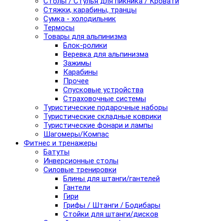
Столы / Стулья для пикника / Кровати
Стяжки, карабины, транцы
Сумка - холодильник
Термосы
Товары для альпинизма
Блок-ролики
Веревка для альпинизма
Зажимы
Карабины
Прочее
Спусковые устройства
Страховочные системы
Туристические подарочные наборы
Туристические складные коврики
Туристические фонари и лампы
Шагомеры/Компас
Фитнес и тренажеры
Батуты
Инверсионные столы
Силовые тренировки
Блины для штанги/гантелей
Гантели
Гири
Грифы / Штанги / Бодибары
Стойки для штанги/дисков