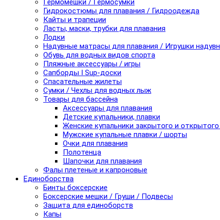
Гермомешки / Гермосумки
Гидрокостюмы для плавания / Гидроодежда
Кайты и трапеции
Ласты, маски, трубки для плавания
Лодки
Надувные матрасы для плавания / Игрушки надув
Обувь для водных видов спорта
Пляжные аксессуары / игры
Сапборды I Sup-доски
Спасательные жилеты
Сумки / Чехлы для водных лыж
Товары для бассейна
Аксессуары для плавания
Детские купальники, плавки
Женские купальники закрытого и открытого
Мужские купальные плавки / шорты
Очки для плавания
Полотенца
Шапочки для плавания
Фалы плетеные и капроновые
Единоборства
Бинты боксерские
Боксерские мешки / Груши / Подвесы
Защита для единоборств
Капы