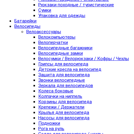
Рюкзаки походные / туристические
Сумки
Упаковка для одежды
Батарейки
Велосипеды
Велоаксессуары
Велокомпьютеры
Велоперчатки
Велосипедные багажники
Велосипедные замки
Велосумки / Велорюкзаки / Кофры / Чехлы
Грипсы для велосипеда
Детские кресла на велосипед
Защита для велосипеда
Звонки велосипедные
Зеркала для велосипедов
Колеса боковые
Колпачки на ниппель
Корзины для велосипеда
Крепежи / Держатели
Крылья для велосипеда
Насосы для велосипеда
Подножки
Рога на руль