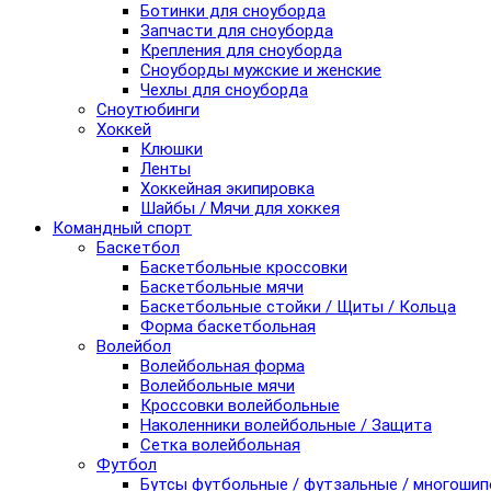
Ботинки для сноуборда
Запчасти для сноуборда
Крепления для сноуборда
Сноуборды мужские и женские
Чехлы для сноуборда
Сноутюбинги
Хоккей
Клюшки
Ленты
Хоккейная экипировка
Шайбы / Мячи для хоккея
Командный спорт
Баскетбол
Баскетбольные кроссовки
Баскетбольные мячи
Баскетбольные стойки / Щиты / Кольца
Форма баскетбольная
Волейбол
Волейбольная форма
Волейбольные мячи
Кроссовки волейбольные
Наколенники волейбольные / Защита
Сетка волейбольная
Футбол
Бутсы футбольные / футзальные / многоши