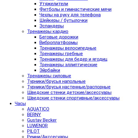
Утяжелители
Фитболы и гимнастические мячи
Чехлы на руку для телефона
Шейкеры / бутылочки
Эспандеры
Тренажеры кардио
Беговые дорожки
Виброплатформы
Тренажеры велосипедные
Тренажеры гребные
Тренажеры для бедер и ягодиц
Тренажеры эллиптические
Эйрбайки
Тренажеры силовые
Турники/брусья напольные
Турники/брусья настенные/распорные
Шведские стенки детские/аксессуары
Шведские стенки спортивные/аксессуары
Часы
AQUATICO
BERNY
Gustav Becker
LUWENOR
PILOT
Pемни/Акссесуары