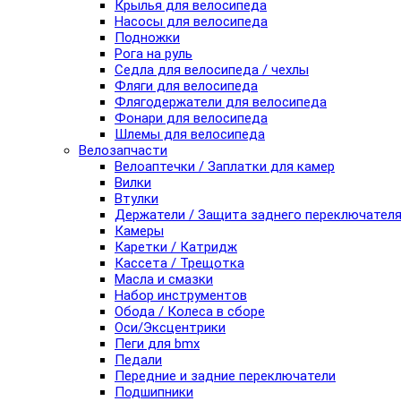
Крылья для велосипеда
Насосы для велосипеда
Подножки
Рога на руль
Седла для велосипеда / чехлы
Фляги для велосипеда
Флягодержатели для велосипеда
Фонари для велосипеда
Шлемы для велосипеда
Велозапчасти
Велоаптечки / Заплатки для камер
Вилки
Втулки
Держатели / Защита заднего переключател
Камеры
Каретки / Катридж
Кассета / Трещотка
Масла и смазки
Набор инструментов
Обода / Колеса в сборе
Оси/Эксцентрики
Пеги для bmx
Педали
Передние и задние переключатели
Подшипники