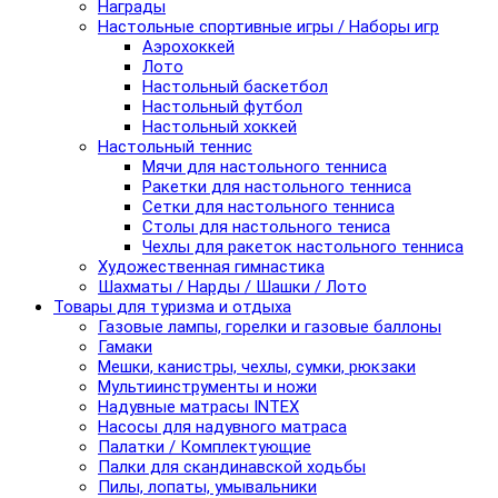
Награды
Настольные спортивные игры / Наборы игр
Аэрохоккей
Лото
Настольный баскетбол
Настольный футбол
Настольный хоккей
Настольный теннис
Мячи для настольного тенниса
Ракетки для настольного тенниса
Сетки для настольного тенниса
Столы для настольного тениса
Чехлы для ракеток настольного тенниса
Художественная гимнастика
Шахматы / Нарды / Шашки / Лото
Товары для туризма и отдыха
Газовые лампы, горелки и газовые баллоны
Гамаки
Мешки, канистры, чехлы, сумки, рюкзаки
Мультиинструменты и ножи
Надувные матрасы INTEX
Насосы для надувного матраса
Палатки / Комплектующие
Палки для скандинавской ходьбы
Пилы, лопаты, умывальники