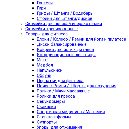
Гантели
Гири
Грифы / Штанги / Бодибары
Стойки для штанги/дисков
Скамейки для пресса/гиперэкстензии
Скамейки тренировочные
Товары для фитнеса
Блоки / Колесо / Ремни для йоги и пилатеса
Диски балансировачные
Коврики для йоги / фитнеса
Координационные лестницы
Маты
Медбол
Напульсники
Обручи
Перчатки для фитнеса
Пояса / Ремни / Шорты для похудения
Ролики / Мячи массажные
Ролики для пресса
Секундомеры
Скакалки
Спортивная медицина / Магнезия
Степ платформы
Суппорты
Упоры для отжимания