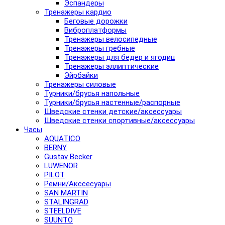
Эспандеры
Тренажеры кардио
Беговые дорожки
Виброплатформы
Тренажеры велосипедные
Тренажеры гребные
Тренажеры для бедер и ягодиц
Тренажеры эллиптические
Эйрбайки
Тренажеры силовые
Турники/брусья напольные
Турники/брусья настенные/распорные
Шведские стенки детские/аксессуары
Шведские стенки спортивные/аксессуары
Часы
AQUATICO
BERNY
Gustav Becker
LUWENOR
PILOT
Pемни/Акссесуары
SAN MARTIN
STALINGRAD
STEELDIVE
SUUNTO