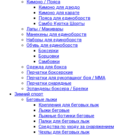
Кимоно / Пояса
Кимоно для дзюдо
Кимоно для карате
Пояса для единоборств
Самбо Куртка Шорты
Лапы / Макивары
Манекены для единоборств
Наборы для единоборств
Обувь для единоборств
Боксерки
Борцовки
Самбовки
Одежда для бокса
Перчатки боксерские
Перчатки для рукопашног боя / ММА
Перчатки снарядные
Эспандеры боксера / Брелки
Зимний спорт
Беговые лыжи
Крепления для беговых лыж
Лыжи беговые
Лыжные ботинки беговые
Палки для беговых лыж
Средства по уходу за снаряжением
Чехлы для беговых лыж