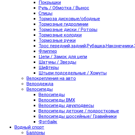
Покрышки
Руль / Обмотка / Вынос
Спицы
Тормоза дисковые/ободные
Тормозные гидролинии
Тормозные диски / Роторы
Тормозные колодки
Тормозные ручки
Трос передний,задний,Рубашка,Наконечники,
Флиппер
Цепи / Замок для цепи
Шатуны / Звезды
Шифтеры
Штыри подседельные / Хомуты
Велокрепления на авто
Велоодежда
Велосипеды
Велосипеды
Велосипеды BMX
Велосипеды двухподвесы
Велосипеды детские / подростковые
Велосипеды шоссейные/ Гравийники
Фэтбайк
Водный спорт
Баллоны