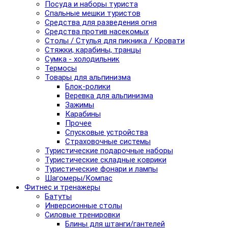
Посуда и наборы туриста
Спальные мешки туристов
Средства для разведения огня
Средства против насекомых
Столы / Стулья для пикника / Кровати
Стяжки, карабины, транцы
Сумка - холодильник
Термосы
Товары для альпинизма
Блок-ролики
Веревка для альпинизма
Зажимы
Карабины
Прочее
Спусковые устройства
Страховочные системы
Туристические подарочные наборы
Туристические складные коврики
Туристические фонари и лампы
Шагомеры/Компас
Фитнес и тренажеры
Батуты
Инверсионные столы
Силовые тренировки
Блины для штанги/гантелей