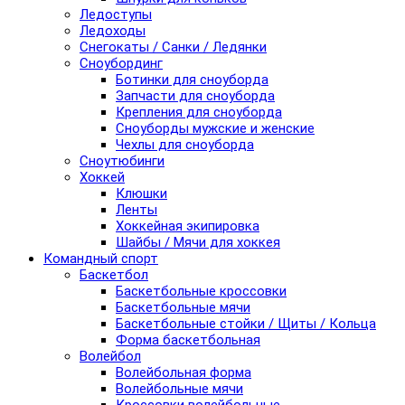
Ледоступы
Ледоходы
Снегокаты / Санки / Ледянки
Сноубординг
Ботинки для сноуборда
Запчасти для сноуборда
Крепления для сноуборда
Сноуборды мужские и женские
Чехлы для сноуборда
Сноутюбинги
Хоккей
Клюшки
Ленты
Хоккейная экипировка
Шайбы / Мячи для хоккея
Командный спорт
Баскетбол
Баскетбольные кроссовки
Баскетбольные мячи
Баскетбольные стойки / Щиты / Кольца
Форма баскетбольная
Волейбол
Волейбольная форма
Волейбольные мячи