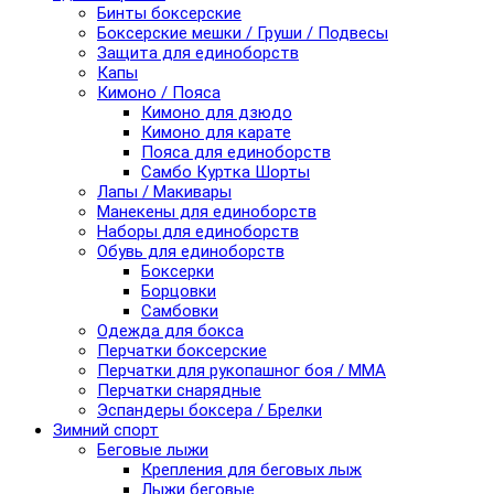
Бинты боксерские
Боксерские мешки / Груши / Подвесы
Защита для единоборств
Капы
Кимоно / Пояса
Кимоно для дзюдо
Кимоно для карате
Пояса для единоборств
Самбо Куртка Шорты
Лапы / Макивары
Манекены для единоборств
Наборы для единоборств
Обувь для единоборств
Боксерки
Борцовки
Самбовки
Одежда для бокса
Перчатки боксерские
Перчатки для рукопашног боя / ММА
Перчатки снарядные
Эспандеры боксера / Брелки
Зимний спорт
Беговые лыжи
Крепления для беговых лыж
Лыжи беговые