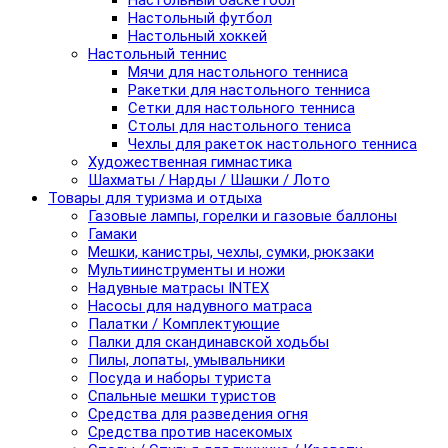
Настольный баскетбол
Настольный футбол
Настольный хоккей
Настольный теннис
Мячи для настольного тенниса
Ракетки для настольного тенниса
Сетки для настольного тенниса
Столы для настольного тениса
Чехлы для ракеток настольного тенниса
Художественная гимнастика
Шахматы / Нарды / Шашки / Лото
Товары для туризма и отдыха
Газовые лампы, горелки и газовые баллоны
Гамаки
Мешки, канистры, чехлы, сумки, рюкзаки
Мультиинструменты и ножи
Надувные матрасы INTEX
Насосы для надувного матраса
Палатки / Комплектующие
Палки для скандинавской ходьбы
Пилы, лопаты, умывальники
Посуда и наборы туриста
Спальные мешки туристов
Средства для разведения огня
Средства против насекомых