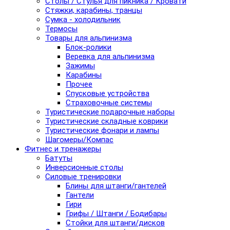
Столы / Стулья для пикника / Кровати
Стяжки, карабины, транцы
Сумка - холодильник
Термосы
Товары для альпинизма
Блок-ролики
Веревка для альпинизма
Зажимы
Карабины
Прочее
Спусковые устройства
Страховочные системы
Туристические подарочные наборы
Туристические складные коврики
Туристические фонари и лампы
Шагомеры/Компас
Фитнес и тренажеры
Батуты
Инверсионные столы
Силовые тренировки
Блины для штанги/гантелей
Гантели
Гири
Грифы / Штанги / Бодибары
Стойки для штанги/дисков