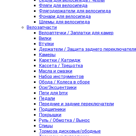
Седла для велосипеда / чехлы
Фляги для велосипеда
Флягодержатели для велосипеда
Фонари для велосипеда
Шлемы для велосипеда
Велозапчасти
Велоаптечки / Заплатки для камер
Вилки
Втулки
Держатели / Защита заднего переключател
Камеры
Каретки / Катридж
Кассета / Трещотка
Масла и смазки
Набор инструментов
Обода / Колеса в сборе
Оси/Эксцентрики
Пеги для bmx
Педали
Передние и задние переключатели
Подшипники
Покрышки
Руль / Обмотка / Вынос
Спицы
Тормоза дисковые/ободные