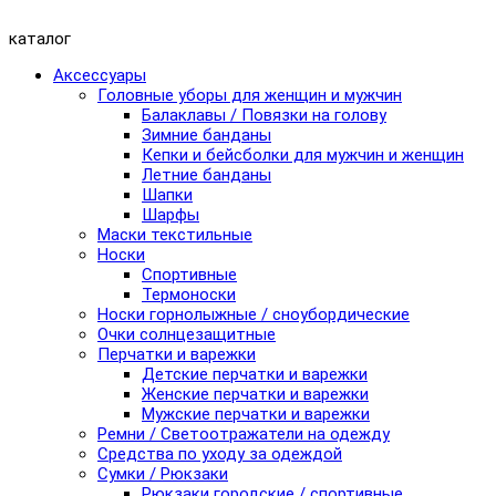
каталог
Аксессуары
Головные уборы для женщин и мужчин
Балаклавы / Повязки на голову
Зимние банданы
Кепки и бейсболки для мужчин и женщин
Летние банданы
Шапки
Шарфы
Маски текстильные
Носки
Спортивные
Термоноски
Носки горнолыжные / сноубордические
Очки солнцезащитные
Перчатки и варежки
Детские перчатки и варежки
Женские перчатки и варежки
Мужские перчатки и варежки
Ремни / Светоотражатели на одежду
Средства по уходу за одеждой
Сумки / Рюкзаки
Рюкзаки городские / спортивные