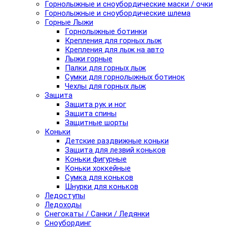
Горнолыжные и сноубордические маски / очки
Горнолыжные и сноубордические шлема
Горные Лыжи
Горнолыжные ботинки
Крепления для горных лыж
Крепления для лыж на авто
Лыжи горные
Палки для горных лыж
Сумки для горнолыжных ботинок
Чехлы для горных лыж
Защита
Защита рук и ног
Защита спины
Защитные шорты
Коньки
Детские раздвижные коньки
Защита для лезвий коньков
Коньки фигурные
Коньки хоккейные
Сумка для коньков
Шнурки для коньков
Ледоступы
Ледоходы
Снегокаты / Санки / Ледянки
Сноубординг