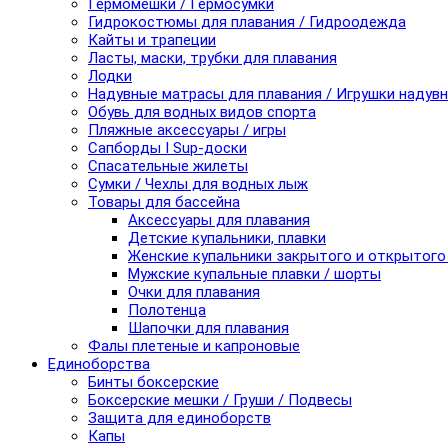
Гермомешки / Гермосумки
Гидрокостюмы для плавания / Гидроодежда
Кайты и трапеции
Ласты, маски, трубки для плавания
Лодки
Надувные матрасы для плавания / Игрушки надув
Обувь для водных видов спорта
Пляжные аксессуары / игры
Сапборды I Sup-доски
Спасательные жилеты
Сумки / Чехлы для водных лыж
Товары для бассейна
Аксессуары для плавания
Детские купальники, плавки
Женские купальники закрытого и открытого
Мужские купальные плавки / шорты
Очки для плавания
Полотенца
Шапочки для плавания
Фалы плетеные и капроновые
Единоборства
Бинты боксерские
Боксерские мешки / Груши / Подвесы
Защита для единоборств
Капы