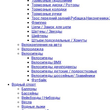
Тормозные гидролинии
Тормозные диски / Роторы
Тормозные колодки
Тормозные ручки
Трос передний,задний,Рубашка,Наконечники,
Флиппер
Цепи / Замок для цепи
Шатуны / Звезды
Шифтеры
Штыри подседельные / Хомуты
Велокрепления на авто
Велоодежда
Велосипеды
Велосипеды
Велосипеды BMX
Велосипеды двухподвесы
Велосипеды детские / подростковые
Велосипеды шоссейные/ Гравийники
Фэтбайк
Водный спорт
Баллоны
Бассейны
Вейкборды I Ниборды
Вёсла
Водные лыжи