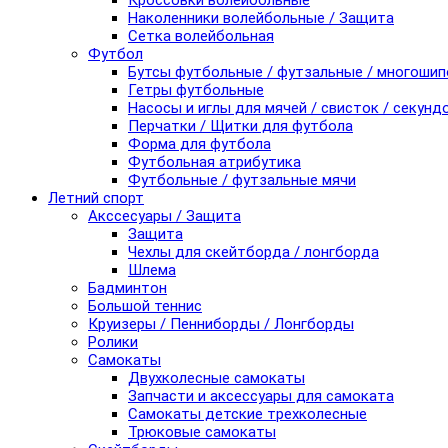
Кроссовки волейбольные
Наколенники волейбольные / Защита
Сетка волейбольная
Футбол
Бутсы футбольные / футзальные / многоши
Гетры футбольные
Насосы и иглы для мячей / свисток / секунд
Перчатки / Щитки для футбола
Форма для футбола
Футбольная атрибутика
Футбольные / футзальные мячи
Летний спорт
Акссесуары / Защита
Защита
Чехлы для скейтборда / лонгборда
Шлема
Бадминтон
Большой теннис
Круизеры / Пенниборды / Лонгборды
Ролики
Самокаты
Двухколесные самокаты
Запчасти и аксессуары для самоката
Самокаты детские трехколесные
Трюковые самокаты