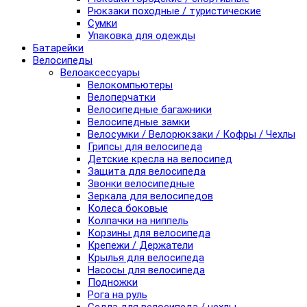
Рюкзаки походные / туристические
Сумки
Упаковка для одежды
Батарейки
Велосипеды
Велоаксессуары
Велокомпьютеры
Велоперчатки
Велосипедные багажники
Велосипедные замки
Велосумки / Велорюкзаки / Кофры / Чехлы
Грипсы для велосипеда
Детские кресла на велосипед
Защита для велосипеда
Звонки велосипедные
Зеркала для велосипедов
Колеса боковые
Колпачки на ниппель
Корзины для велосипеда
Крепежи / Держатели
Крылья для велосипеда
Насосы для велосипеда
Подножки
Рога на руль