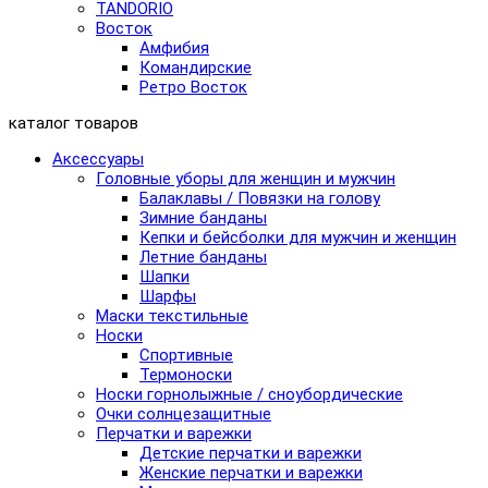
TANDORIO
Восток
Амфибия
Командирские
Ретро Восток
каталог товаров
Аксессуары
Головные уборы для женщин и мужчин
Балаклавы / Повязки на голову
Зимние банданы
Кепки и бейсболки для мужчин и женщин
Летние банданы
Шапки
Шарфы
Маски текстильные
Носки
Спортивные
Термоноски
Носки горнолыжные / сноубордические
Очки солнцезащитные
Перчатки и варежки
Детские перчатки и варежки
Женские перчатки и варежки