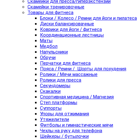
Скамейки для пресса/гиперэкстензии
Скамейки тренировочные
Товары для фитнеса
Блоки / Колесо / Ремни для йоги и пилатеса
Диски балансировачные
Коврики для йоги / фитнеса
Координационные лестницы
Маты
Медбол
Напульсники
Обручи
Перчатки для фитнеса
Пояса / Ремни / Шорты для похудения
Ролики / Мячи массажные
Ролики для пресса
Секундомеры
Скакалки
Спортивная медицина / Магнезия
Степ платформы
Суппорты
Упоры для отжимания
Утяжелители
Фитболы и гимнастические мячи
Чехлы на руку для телефона
Шейкеры / бутылочки