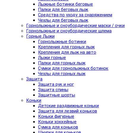
Лыжные ботинки беговые
Палки для беговых лыж
Средства по уходу за снаряжением
Чехлы для беговых лыж
Горнолыжные и сноубордические маски / очки
Горнолыжные и сноубордические шлема
Горные Лыжи
Горнолыжные ботинки
Крепления для горных лыж
Крепления для лыж на авто
Лыжи горные
Палки для горных лыж
Сумки для горнолыжных ботинок
Чехлы для горных лыж
Защита
Защита рук и ног
Защита спины
Защитные шорты
Коньки
Детские раздвижные коньки
Защита для лезвий коньков
Коньки фигурные
Коньки хоккейные
Сумка для коньков
Шнурки для коньков