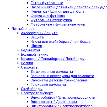
Гетры футбольные
Насосы и иглы для мячей / свисток / секунд
Перчатки / Щитки для футбола
Форма для футбола
Футбольная атрибутика
Футбольные / футзальные мячи
Летний спорт
Акссесуары / Защита
Защита
Чехлы для скейтборда / лонгборда
Шлема
Бадминтон
Большой теннис
Круизеры / Пенниборды / Лонгборды
Ролики
Самокаты
Двухколесные самокаты
Запчасти и аксессуары для самоката
Самокаты детские трехколесные
Трюковые самокаты
Скейтборды
Электротранспорт
Электробайки / Электроквадроциклы
Электрокарт / Дрифт-кары
Электроролики / Электроскейтборды