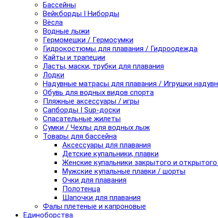
Бассейны
Вейкборды I Ниборды
Вёсла
Водные лыжи
Гермомешки / Гермосумки
Гидрокостюмы для плавания / Гидроодежда
Кайты и трапеции
Ласты, маски, трубки для плавания
Лодки
Надувные матрасы для плавания / Игрушки надув
Обувь для водных видов спорта
Пляжные аксессуары / игры
Сапборды I Sup-доски
Спасательные жилеты
Сумки / Чехлы для водных лыж
Товары для бассейна
Аксессуары для плавания
Детские купальники, плавки
Женские купальники закрытого и открытого
Мужские купальные плавки / шорты
Очки для плавания
Полотенца
Шапочки для плавания
Фалы плетеные и капроновые
Единоборства