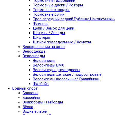
Тормозные гидролинии
Тормозные диски / Роторы
Тормозные колодки
Тормозные ручки
Трос передний,задний,Рубашка,Наконечники,
Флиппер
Цепи / Замок для цепи
Шатуны / Звезды
Шифтеры
Штыри подседельные / Хомуты
Велокрепления на авто
Велоодежда
Велосипеды
Велосипеды
Велосипеды BMX
Велосипеды двухподвесы
Велосипеды детские / подростковые
Велосипеды шоссейные/ Гравийники
Фэтбайк
Водный спорт
Баллоны
Бассейны
Вейкборды I Ниборды
Вёсла
Водные лыжи