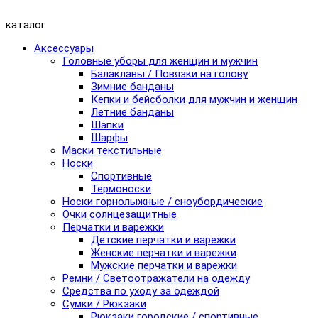
каталог
Аксессуары
Головные уборы для женщин и мужчин
Балаклавы / Повязки на голову
Зимние банданы
Кепки и бейсболки для мужчин и женщин
Летние банданы
Шапки
Шарфы
Маски текстильные
Носки
Спортивные
Термоноски
Носки горнолыжные / сноубордические
Очки солнцезащитные
Перчатки и варежки
Детские перчатки и варежки
Женские перчатки и варежки
Мужские перчатки и варежки
Ремни / Светоотражатели на одежду
Средства по уходу за одеждой
Сумки / Рюкзаки
Рюкзаки городские / спортивные