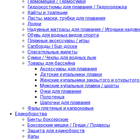
Гермомешки / Гермосумки
Гидрокостюмы для плавания / Гидроодежда
Кайты и трапеции
Ласты, маски, трубки для плавания
Лодки
Надувные матрасы для плавания / Игрушки надув
Обувь для водных видов спорта
Пляжные аксессуары / игры
Сапборды I Sup-доски
Спасательные жилеты
Сумки / Чехлы для водных лыж
Товары для бассейна
Аксессуары для плавания
Детские купальники, плавки
Женские купальники закрытого и открытого
Мужские купальные плавки / шорты
Очки для плавания
Полотенца
Шапочки для плавания
Фалы плетеные и капроновые
Единоборства
Бинты боксерские
Боксерские мешки / Груши / Подвесы
Защита для единоборств
Капы