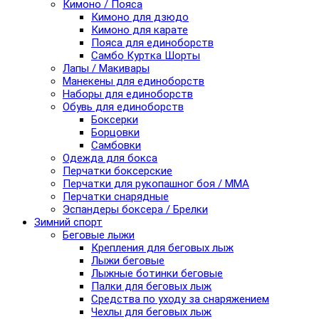
Кимоно / Пояса
Кимоно для дзюдо
Кимоно для карате
Пояса для единоборств
Самбо Куртка Шорты
Лапы / Макивары
Манекены для единоборств
Наборы для единоборств
Обувь для единоборств
Боксерки
Борцовки
Самбовки
Одежда для бокса
Перчатки боксерские
Перчатки для рукопашног боя / ММА
Перчатки снарядные
Эспандеры боксера / Брелки
Зимний спорт
Беговые лыжи
Крепления для беговых лыж
Лыжи беговые
Лыжные ботинки беговые
Палки для беговых лыж
Средства по уходу за снаряжением
Чехлы для беговых лыж