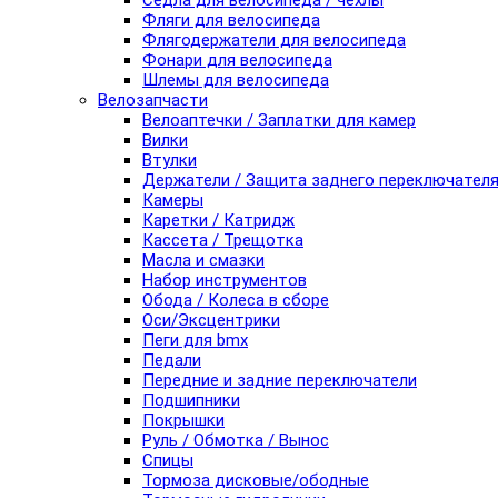
Седла для велосипеда / чехлы
Фляги для велосипеда
Флягодержатели для велосипеда
Фонари для велосипеда
Шлемы для велосипеда
Велозапчасти
Велоаптечки / Заплатки для камер
Вилки
Втулки
Держатели / Защита заднего переключател
Камеры
Каретки / Катридж
Кассета / Трещотка
Масла и смазки
Набор инструментов
Обода / Колеса в сборе
Оси/Эксцентрики
Пеги для bmx
Педали
Передние и задние переключатели
Подшипники
Покрышки
Руль / Обмотка / Вынос
Спицы
Тормоза дисковые/ободные