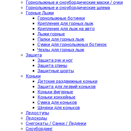
Горнолыжные и сноубордические маски / очки
Горнолыжные и сноубордические шлема
Горные Лыжи
Горнолыжные ботинки
Крепления для горных лыж
Крепления для лыж на авто
Лыжи горные
Палки для горных лыж
Сумки для горнолыжных ботинок
Чехлы для горных лыж
Защита
Защита рук и ног
Защита спины
Защитные шорты
Коньки
Детские раздвижные коньки
Защита для лезвий коньков
Коньки фигурные
Коньки хоккейные
Сумка для коньков
Шнурки для коньков
Ледоступы
Ледоходы
Снегокаты / Санки / Ледянки
Сноубординг