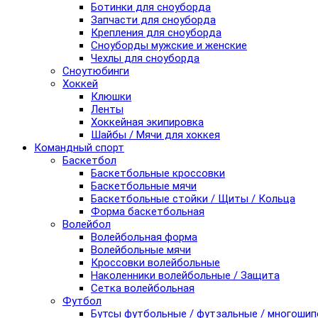
Ботинки для сноуборда
Запчасти для сноуборда
Крепления для сноуборда
Сноуборды мужские и женские
Чехлы для сноуборда
Сноутюбинги
Хоккей
Клюшки
Ленты
Хоккейная экипировка
Шайбы / Мячи для хоккея
Командный спорт
Баскетбол
Баскетбольные кроссовки
Баскетбольные мячи
Баскетбольные стойки / Щиты / Кольца
Форма баскетбольная
Волейбол
Волейбольная форма
Волейбольные мячи
Кроссовки волейбольные
Наколенники волейбольные / Защита
Сетка волейбольная
Футбол
Бутсы футбольные / футзальные / многоши