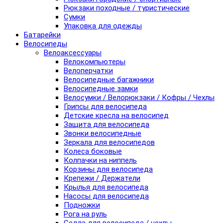
Рюкзаки походные / туристические
Сумки
Упаковка для одежды
Батарейки
Велосипеды
Велоаксессуары
Велокомпьютеры
Велоперчатки
Велосипедные багажники
Велосипедные замки
Велосумки / Велорюкзаки / Кофры / Чехлы
Грипсы для велосипеда
Детские кресла на велосипед
Защита для велосипеда
Звонки велосипедные
Зеркала для велосипедов
Колеса боковые
Колпачки на ниппель
Корзины для велосипеда
Крепежи / Держатели
Крылья для велосипеда
Насосы для велосипеда
Подножки
Рога на руль