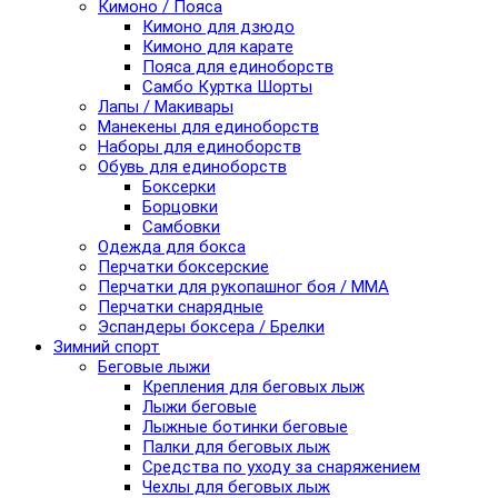
Кимоно / Пояса
Кимоно для дзюдо
Кимоно для карате
Пояса для единоборств
Самбо Куртка Шорты
Лапы / Макивары
Манекены для единоборств
Наборы для единоборств
Обувь для единоборств
Боксерки
Борцовки
Самбовки
Одежда для бокса
Перчатки боксерские
Перчатки для рукопашног боя / ММА
Перчатки снарядные
Эспандеры боксера / Брелки
Зимний спорт
Беговые лыжи
Крепления для беговых лыж
Лыжи беговые
Лыжные ботинки беговые
Палки для беговых лыж
Средства по уходу за снаряжением
Чехлы для беговых лыж