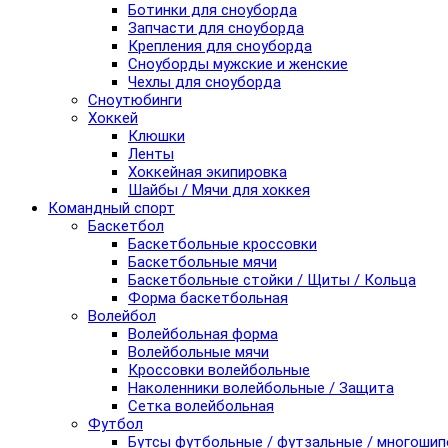
Ботинки для сноуборда
Запчасти для сноуборда
Крепления для сноуборда
Сноуборды мужские и женские
Чехлы для сноуборда
Сноутюбинги
Хоккей
Клюшки
Ленты
Хоккейная экипировка
Шайбы / Мячи для хоккея
Командный спорт
Баскетбол
Баскетбольные кроссовки
Баскетбольные мячи
Баскетбольные стойки / Щиты / Кольца
Форма баскетбольная
Волейбол
Волейбольная форма
Волейбольные мячи
Кроссовки волейбольные
Наколенники волейбольные / Защита
Сетка волейбольная
Футбол
Бутсы футбольные / футзальные / многоши