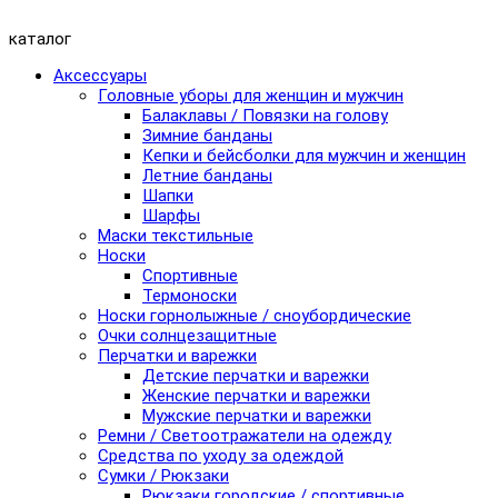
каталог
Аксессуары
Головные уборы для женщин и мужчин
Балаклавы / Повязки на голову
Зимние банданы
Кепки и бейсболки для мужчин и женщин
Летние банданы
Шапки
Шарфы
Маски текстильные
Носки
Спортивные
Термоноски
Носки горнолыжные / сноубордические
Очки солнцезащитные
Перчатки и варежки
Детские перчатки и варежки
Женские перчатки и варежки
Мужские перчатки и варежки
Ремни / Светоотражатели на одежду
Средства по уходу за одеждой
Сумки / Рюкзаки
Рюкзаки городские / спортивные