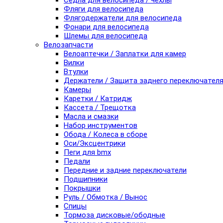
Седла для велосипеда / чехлы
Фляги для велосипеда
Флягодержатели для велосипеда
Фонари для велосипеда
Шлемы для велосипеда
Велозапчасти
Велоаптечки / Заплатки для камер
Вилки
Втулки
Держатели / Защита заднего переключател
Камеры
Каретки / Катридж
Кассета / Трещотка
Масла и смазки
Набор инструментов
Обода / Колеса в сборе
Оси/Эксцентрики
Пеги для bmx
Педали
Передние и задние переключатели
Подшипники
Покрышки
Руль / Обмотка / Вынос
Спицы
Тормоза дисковые/ободные