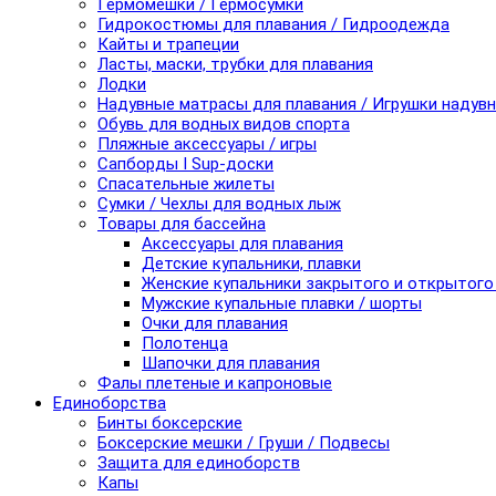
Гермомешки / Гермосумки
Гидрокостюмы для плавания / Гидроодежда
Кайты и трапеции
Ласты, маски, трубки для плавания
Лодки
Надувные матрасы для плавания / Игрушки надув
Обувь для водных видов спорта
Пляжные аксессуары / игры
Сапборды I Sup-доски
Спасательные жилеты
Сумки / Чехлы для водных лыж
Товары для бассейна
Аксессуары для плавания
Детские купальники, плавки
Женские купальники закрытого и открытого
Мужские купальные плавки / шорты
Очки для плавания
Полотенца
Шапочки для плавания
Фалы плетеные и капроновые
Единоборства
Бинты боксерские
Боксерские мешки / Груши / Подвесы
Защита для единоборств
Капы