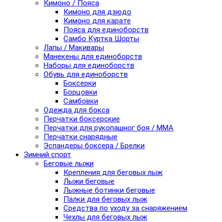
Кимоно / Пояса
Кимоно для дзюдо
Кимоно для карате
Пояса для единоборств
Самбо Куртка Шорты
Лапы / Макивары
Манекены для единоборств
Наборы для единоборств
Обувь для единоборств
Боксерки
Борцовки
Самбовки
Одежда для бокса
Перчатки боксерские
Перчатки для рукопашног боя / ММА
Перчатки снарядные
Эспандеры боксера / Брелки
Зимний спорт
Беговые лыжи
Крепления для беговых лыж
Лыжи беговые
Лыжные ботинки беговые
Палки для беговых лыж
Средства по уходу за снаряжением
Чехлы для беговых лыж