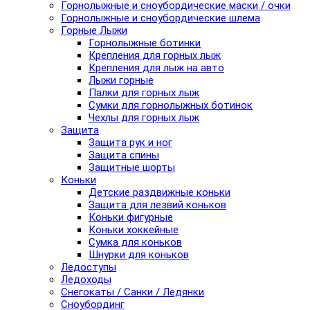
Горнолыжные и сноубордические маски / очки
Горнолыжные и сноубордические шлема
Горные Лыжи
Горнолыжные ботинки
Крепления для горных лыж
Крепления для лыж на авто
Лыжи горные
Палки для горных лыж
Сумки для горнолыжных ботинок
Чехлы для горных лыж
Защита
Защита рук и ног
Защита спины
Защитные шорты
Коньки
Детские раздвижные коньки
Защита для лезвий коньков
Коньки фигурные
Коньки хоккейные
Сумка для коньков
Шнурки для коньков
Ледоступы
Ледоходы
Снегокаты / Санки / Ледянки
Сноубординг