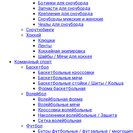
Ботинки для сноуборда
Запчасти для сноуборда
Крепления для сноуборда
Сноуборды мужские и женские
Чехлы для сноуборда
Сноутюбинги
Хоккей
Клюшки
Ленты
Хоккейная экипировка
Шайбы / Мячи для хоккея
Командный спорт
Баскетбол
Баскетбольные кроссовки
Баскетбольные мячи
Баскетбольные стойки / Щиты / Кольца
Форма баскетбольная
Волейбол
Волейбольная форма
Волейбольные мячи
Кроссовки волейбольные
Наколенники волейбольные / Защита
Сетка волейбольная
Футбол
Бутсы футбольные / футзальные / многоши