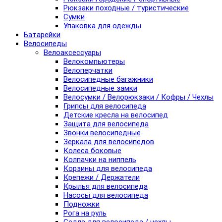
Рюкзаки походные / туристические
Сумки
Упаковка для одежды
Батарейки
Велосипеды
Велоаксессуары
Велокомпьютеры
Велоперчатки
Велосипедные багажники
Велосипедные замки
Велосумки / Велорюкзаки / Кофры / Чехлы
Грипсы для велосипеда
Детские кресла на велосипед
Защита для велосипеда
Звонки велосипедные
Зеркала для велосипедов
Колеса боковые
Колпачки на ниппель
Корзины для велосипеда
Крепежи / Держатели
Крылья для велосипеда
Насосы для велосипеда
Подножки
Рога на руль