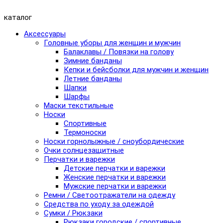
каталог
Аксессуары
Головные уборы для женщин и мужчин
Балаклавы / Повязки на голову
Зимние банданы
Кепки и бейсболки для мужчин и женщин
Летние банданы
Шапки
Шарфы
Маски текстильные
Носки
Спортивные
Термоноски
Носки горнолыжные / сноубордические
Очки солнцезащитные
Перчатки и варежки
Детские перчатки и варежки
Женские перчатки и варежки
Мужские перчатки и варежки
Ремни / Светоотражатели на одежду
Средства по уходу за одеждой
Сумки / Рюкзаки
Рюкзаки городские / спортивные