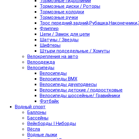
Тормозные гидролинии
Тормозные диски / Роторы
Тормозные колодки
Тормозные ручки
Трос передний,задний,Рубашка,Наконечники,
Флиппер
Цепи / Замок для цепи
Шатуны / Звезды
Шифтеры
Штыри подседельные / Хомуты
Велокрепления на авто
Велоодежда
Велосипеды
Велосипеды
Велосипеды BMX
Велосипеды двухподвесы
Велосипеды детские / подростковые
Велосипеды шоссейные/ Гравийники
Фэтбайк
Водный спорт
Баллоны
Бассейны
Вейкборды I Ниборды
Вёсла
Водные лыжи