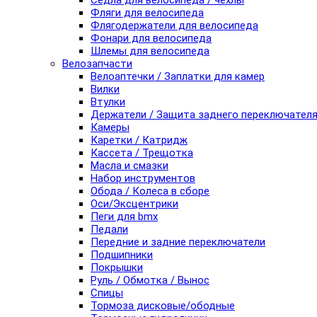
Седла для велосипеда / чехлы
Фляги для велосипеда
Флягодержатели для велосипеда
Фонари для велосипеда
Шлемы для велосипеда
Велозапчасти
Велоаптечки / Заплатки для камер
Вилки
Втулки
Держатели / Защита заднего переключател
Камеры
Каретки / Катридж
Кассета / Трещотка
Масла и смазки
Набор инструментов
Обода / Колеса в сборе
Оси/Эксцентрики
Пеги для bmx
Педали
Передние и задние переключатели
Подшипники
Покрышки
Руль / Обмотка / Вынос
Спицы
Тормоза дисковые/ободные