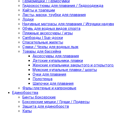
Гермомешки / Гермосумки
Гидрокостюмы для плавания / Гидроодежда
Кайты и трапеции
Ласты, маски, трубки для плавания
Лодки
Надувные матрасы для плавания / Игрушки надув
Обувь для водных видов спорта
Пляжные аксессуары / игры
Сапборды I Sup-доски
Спасательные жилеты
Сумки / Чехлы для водных лыж
Товары для бассейна
Аксессуары для плавания
Детские купальники, плавки
Женские купальники закрытого и открытого
Мужские купальные плавки / шорты
Очки для плавания
Полотенца
Шапочки для плавания
Фалы плетеные и капроновые
Единоборства
Бинты боксерские
Боксерские мешки / Груши / Подвесы
Защита для единоборств
Капы