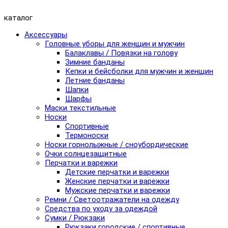
каталог
Аксессуары
Головные уборы для женщин и мужчин
Балаклавы / Повязки на голову
Зимние банданы
Кепки и бейсболки для мужчин и женщин
Летние банданы
Шапки
Шарфы
Маски текстильные
Носки
Спортивные
Термоноски
Носки горнолыжные / сноубордические
Очки солнцезащитные
Перчатки и варежки
Детские перчатки и варежки
Женские перчатки и варежки
Мужские перчатки и варежки
Ремни / Светоотражатели на одежду
Средства по уходу за одеждой
Сумки / Рюкзаки
Рюкзаки городские / спортивные