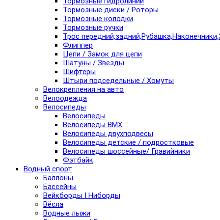
Тормозные гидролинии
Тормозные диски / Роторы
Тормозные колодки
Тормозные ручки
Трос передний,задний,Рубашка,Наконечники,
Флиппер
Цепи / Замок для цепи
Шатуны / Звезды
Шифтеры
Штыри подседельные / Хомуты
Велокрепления на авто
Велоодежда
Велосипеды
Велосипеды
Велосипеды BMX
Велосипеды двухподвесы
Велосипеды детские / подростковые
Велосипеды шоссейные/ Гравийники
Фэтбайк
Водный спорт
Баллоны
Бассейны
Вейкборды I Ниборды
Вёсла
Водные лыжи