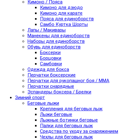
Кимоно / Пояса
Кимоно для дзюдо
Кимоно для карате
Пояса для единоборств
Самбо Куртка Шорты
Лапы / Макивары
Манекены для единоборств
Наборы для единоборств
Обувь для единоборств
Боксерки
Борцовки
Самбовки
Одежда для бокса
Перчатки боксерские
Перчатки для рукопашног боя / ММА
Перчатки снарядные
Эспандеры боксера / Брелки
Зимний спорт
Беговые лыжи
Крепления для беговых лыж
Лыжи беговые
Лыжные ботинки беговые
Палки для беговых лыж
Средства по уходу за снаряжением
Чехлы для беговых лыж