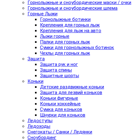
Горнолыжные и сноубордические маски / очки
Горнолыжные и сноубордические шлема
Горные Лыжи
Горнолыжные ботинки
Крепления для горных лыж
Крепления для лыж на авто
Лыжи горные
Палки для горных лыж
Сумки для горнолыжных ботинок
Чехлы для горных лыж
Защита
Защита рук и ног
Защита спины
Защитные шорты
Коньки
Детские раздвижные коньки
Защита для лезвий коньков
Коньки фигурные
Коньки хоккейные
Сумка для коньков
Шнурки для коньков
Ледоступы
Ледоходы
Снегокаты / Санки / Ледянки
Сноубординг