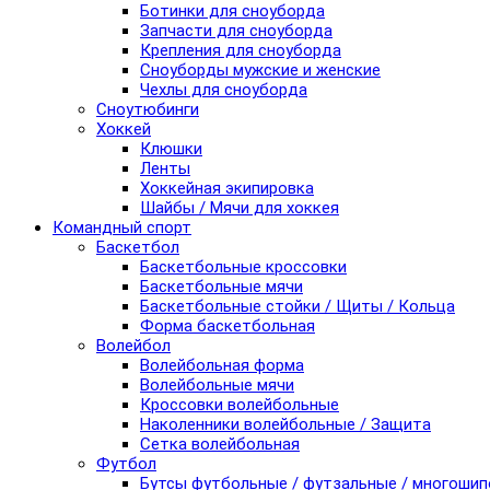
Ботинки для сноуборда
Запчасти для сноуборда
Крепления для сноуборда
Сноуборды мужские и женские
Чехлы для сноуборда
Сноутюбинги
Хоккей
Клюшки
Ленты
Хоккейная экипировка
Шайбы / Мячи для хоккея
Командный спорт
Баскетбол
Баскетбольные кроссовки
Баскетбольные мячи
Баскетбольные стойки / Щиты / Кольца
Форма баскетбольная
Волейбол
Волейбольная форма
Волейбольные мячи
Кроссовки волейбольные
Наколенники волейбольные / Защита
Сетка волейбольная
Футбол
Бутсы футбольные / футзальные / многоши