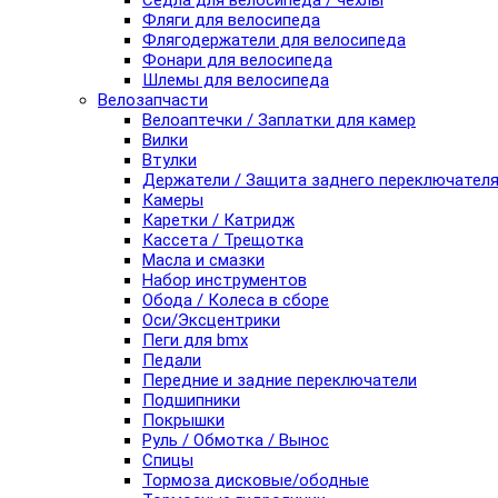
Седла для велосипеда / чехлы
Фляги для велосипеда
Флягодержатели для велосипеда
Фонари для велосипеда
Шлемы для велосипеда
Велозапчасти
Велоаптечки / Заплатки для камер
Вилки
Втулки
Держатели / Защита заднего переключател
Камеры
Каретки / Катридж
Кассета / Трещотка
Масла и смазки
Набор инструментов
Обода / Колеса в сборе
Оси/Эксцентрики
Пеги для bmx
Педали
Передние и задние переключатели
Подшипники
Покрышки
Руль / Обмотка / Вынос
Спицы
Тормоза дисковые/ободные