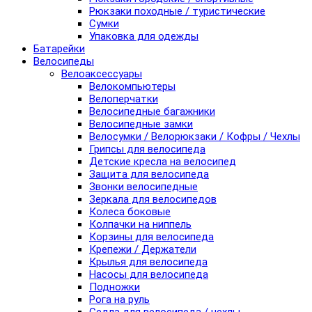
Рюкзаки походные / туристические
Сумки
Упаковка для одежды
Батарейки
Велосипеды
Велоаксессуары
Велокомпьютеры
Велоперчатки
Велосипедные багажники
Велосипедные замки
Велосумки / Велорюкзаки / Кофры / Чехлы
Грипсы для велосипеда
Детские кресла на велосипед
Защита для велосипеда
Звонки велосипедные
Зеркала для велосипедов
Колеса боковые
Колпачки на ниппель
Корзины для велосипеда
Крепежи / Держатели
Крылья для велосипеда
Насосы для велосипеда
Подножки
Рога на руль