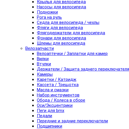
Крылья для велосипеда
Насосы для велосипеда
Подножки
Рога на руль
Седла для велосипеда / чехлы
Фляги для велосипеда
Флягодержатели для велосипеда
Фонари для велосипеда
Шлемы для велосипеда
Велозапчасти
Велоаптечки / Заплатки для камер
Вилки
Втулки
Держатели / Защита заднего переключател
Камеры
Каретки / Катридж
Кассета / Трещотка
Масла и смазки
Набор инструментов
Обода / Колеса в сборе
Оси/Эксцентрики
Пеги для bmx
Педали
Передние и задние переключатели
Подшипники