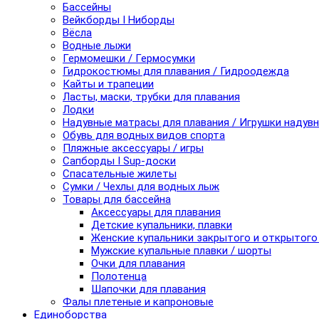
Бассейны
Вейкборды I Ниборды
Вёсла
Водные лыжи
Гермомешки / Гермосумки
Гидрокостюмы для плавания / Гидроодежда
Кайты и трапеции
Ласты, маски, трубки для плавания
Лодки
Надувные матрасы для плавания / Игрушки надув
Обувь для водных видов спорта
Пляжные аксессуары / игры
Сапборды I Sup-доски
Спасательные жилеты
Сумки / Чехлы для водных лыж
Товары для бассейна
Аксессуары для плавания
Детские купальники, плавки
Женские купальники закрытого и открытого
Мужские купальные плавки / шорты
Очки для плавания
Полотенца
Шапочки для плавания
Фалы плетеные и капроновые
Единоборства