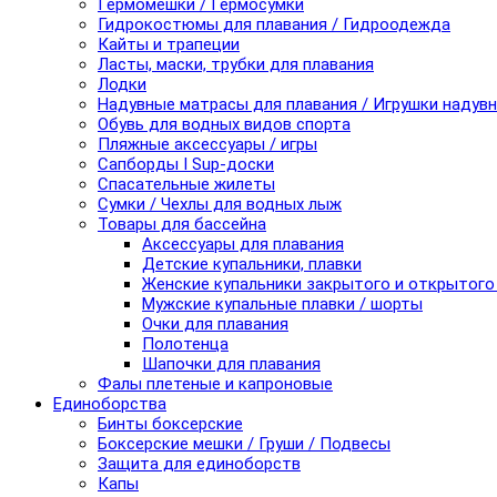
Гермомешки / Гермосумки
Гидрокостюмы для плавания / Гидроодежда
Кайты и трапеции
Ласты, маски, трубки для плавания
Лодки
Надувные матрасы для плавания / Игрушки надув
Обувь для водных видов спорта
Пляжные аксессуары / игры
Сапборды I Sup-доски
Спасательные жилеты
Сумки / Чехлы для водных лыж
Товары для бассейна
Аксессуары для плавания
Детские купальники, плавки
Женские купальники закрытого и открытого
Мужские купальные плавки / шорты
Очки для плавания
Полотенца
Шапочки для плавания
Фалы плетеные и капроновые
Единоборства
Бинты боксерские
Боксерские мешки / Груши / Подвесы
Защита для единоборств
Капы