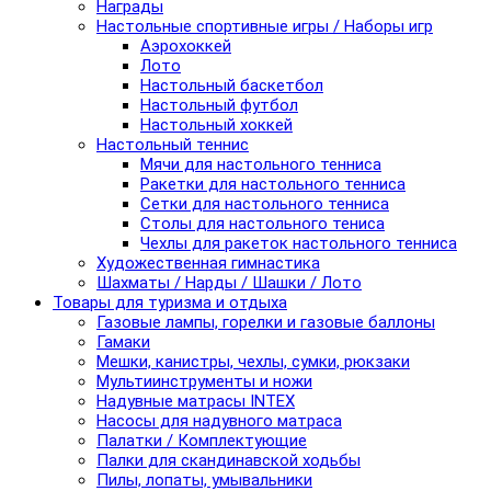
Награды
Настольные спортивные игры / Наборы игр
Аэрохоккей
Лото
Настольный баскетбол
Настольный футбол
Настольный хоккей
Настольный теннис
Мячи для настольного тенниса
Ракетки для настольного тенниса
Сетки для настольного тенниса
Столы для настольного тениса
Чехлы для ракеток настольного тенниса
Художественная гимнастика
Шахматы / Нарды / Шашки / Лото
Товары для туризма и отдыха
Газовые лампы, горелки и газовые баллоны
Гамаки
Мешки, канистры, чехлы, сумки, рюкзаки
Мультиинструменты и ножи
Надувные матрасы INTEX
Насосы для надувного матраса
Палатки / Комплектующие
Палки для скандинавской ходьбы
Пилы, лопаты, умывальники