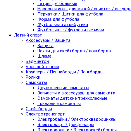
Гетры футбольные
Насосы и иглы для мячей / свисток / секунд
Перчатки / Щитки для футбола
Форма для футбола
Футбольная атрибутика
Футбольные / футзальные мячи
Летний спорт
Акссесуары / Защита
Защита
Чехлы для скейтборда / лонгборда
Шлема
Бадминтон
Большой теннис
Круизеры / Пенниборды / Лонгборды
Ролики
Самокаты
Двухколесные самокаты
Запчасти и аксессуары для самоката
Самокаты детские трехколесные
Трюковые самокаты
Скейтборды
Электротранспорт
Электробайки / Электроквадроциклы
Электрокарт / Дрифт-кары
Электроролики / Электроскейтборды