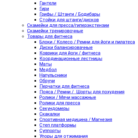
Гантели
Гири
Грифы / Штанги / Бодибары
Стойки для штанги/дисков
Скамейки для пресса/гиперэкстензии
Скамейки тренировочные
Товары для фитнеса
Блоки / Колесо / Ремни для йоги и пилатеса
Диски балансировачные
Коврики для йоги / фитнеса
Координационные лестницы
Маты
Медбол
Напульсники
Обручи
Перчатки для фитнеса
Пояса / Ремни / Шорты для похудения
Ролики / Мячи массажные
Ролики для пресса
Секундомеры
Скакалки
Спортивная медицина / Магнезия
Степ платформы
Суппорты
Упоры для отжимания