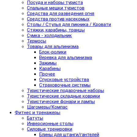
Посуда и наборы туриста
Спальные мешки туристов
Средства для разведения огня
Средства против насекомых
Столы / Стулья для пикника / Кровати
Стяжки, карабины, транцы
Сумка - холодильник
Термосы
Товары для альпинизма
Блок-ролики
Веревка для альпинизма
Зажимы
Карабины
Прочее
Спусковые устройства
Страховочные системы
Туристические подарочные наборы
Туристические складные коврики
Туристические фонари и лампы
Шагомеры/Компас
Фитнес и тренажеры
Батуты
Инверсионные столы
Силовые тренировки
Блины для штанги/гантелей