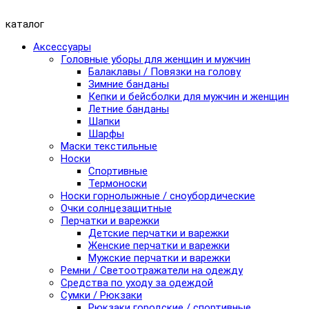
каталог
Аксессуары
Головные уборы для женщин и мужчин
Балаклавы / Повязки на голову
Зимние банданы
Кепки и бейсболки для мужчин и женщин
Летние банданы
Шапки
Шарфы
Маски текстильные
Носки
Спортивные
Термоноски
Носки горнолыжные / сноубордические
Очки солнцезащитные
Перчатки и варежки
Детские перчатки и варежки
Женские перчатки и варежки
Мужские перчатки и варежки
Ремни / Светоотражатели на одежду
Средства по уходу за одеждой
Сумки / Рюкзаки
Рюкзаки городские / спортивные