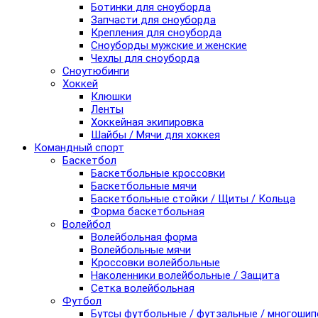
Ботинки для сноуборда
Запчасти для сноуборда
Крепления для сноуборда
Сноуборды мужские и женские
Чехлы для сноуборда
Сноутюбинги
Хоккей
Клюшки
Ленты
Хоккейная экипировка
Шайбы / Мячи для хоккея
Командный спорт
Баскетбол
Баскетбольные кроссовки
Баскетбольные мячи
Баскетбольные стойки / Щиты / Кольца
Форма баскетбольная
Волейбол
Волейбольная форма
Волейбольные мячи
Кроссовки волейбольные
Наколенники волейбольные / Защита
Сетка волейбольная
Футбол
Бутсы футбольные / футзальные / многоши