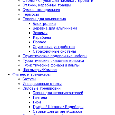
Столы / Стулья для пикника / Кровати
Стяжки, карабины, транцы
Сумка - холодильник
Термосы
Товары для альпинизма
Блок-ролики
Веревка для альпинизма
Зажимы
Карабины
Прочее
Спусковые устройства
Страховочные системы
Туристические подарочные наборы
Туристические складные коврики
Туристические фонари и лампы
Шагомеры/Компас
Фитнес и тренажеры
Батуты
Инверсионные столы
Силовые тренировки
Блины для штанги/гантелей
Гантели
Гири
Грифы / Штанги / Бодибары
Стойки для штанги/дисков