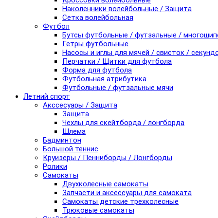
Кроссовки волейбольные
Наколенники волейбольные / Защита
Сетка волейбольная
Футбол
Бутсы футбольные / футзальные / многоши
Гетры футбольные
Насосы и иглы для мячей / свисток / секунд
Перчатки / Щитки для футбола
Форма для футбола
Футбольная атрибутика
Футбольные / футзальные мячи
Летний спорт
Акссесуары / Защита
Защита
Чехлы для скейтборда / лонгборда
Шлема
Бадминтон
Большой теннис
Круизеры / Пенниборды / Лонгборды
Ролики
Самокаты
Двухколесные самокаты
Запчасти и аксессуары для самоката
Самокаты детские трехколесные
Трюковые самокаты