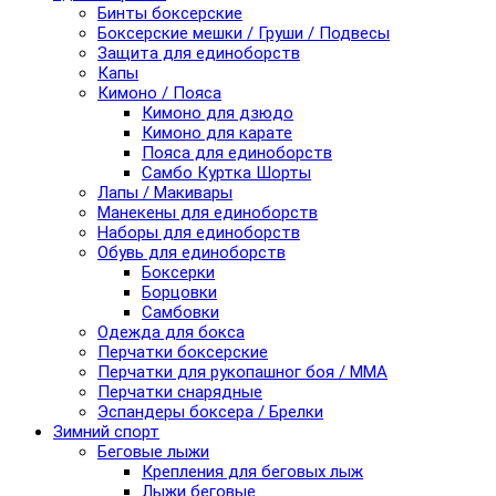
Бинты боксерские
Боксерские мешки / Груши / Подвесы
Защита для единоборств
Капы
Кимоно / Пояса
Кимоно для дзюдо
Кимоно для карате
Пояса для единоборств
Самбо Куртка Шорты
Лапы / Макивары
Манекены для единоборств
Наборы для единоборств
Обувь для единоборств
Боксерки
Борцовки
Самбовки
Одежда для бокса
Перчатки боксерские
Перчатки для рукопашног боя / ММА
Перчатки снарядные
Эспандеры боксера / Брелки
Зимний спорт
Беговые лыжи
Крепления для беговых лыж
Лыжи беговые