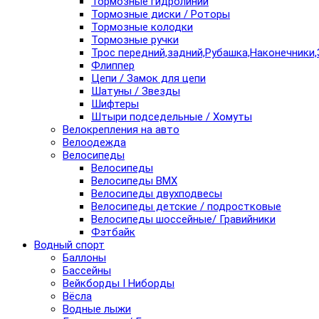
Тормозные гидролинии
Тормозные диски / Роторы
Тормозные колодки
Тормозные ручки
Трос передний,задний,Рубашка,Наконечники,
Флиппер
Цепи / Замок для цепи
Шатуны / Звезды
Шифтеры
Штыри подседельные / Хомуты
Велокрепления на авто
Велоодежда
Велосипеды
Велосипеды
Велосипеды BMX
Велосипеды двухподвесы
Велосипеды детские / подростковые
Велосипеды шоссейные/ Гравийники
Фэтбайк
Водный спорт
Баллоны
Бассейны
Вейкборды I Ниборды
Вёсла
Водные лыжи