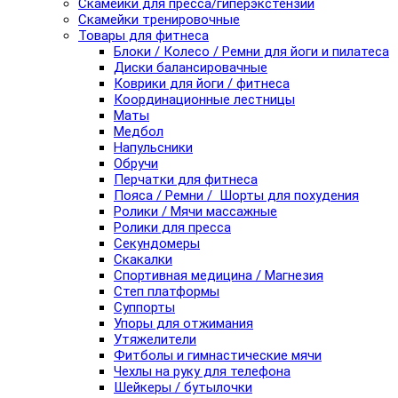
Скамейки для пресса/гиперэкстензии
Скамейки тренировочные
Товары для фитнеса
Блоки / Колесо / Ремни для йоги и пилатеса
Диски балансировачные
Коврики для йоги / фитнеса
Координационные лестницы
Маты
Медбол
Напульсники
Обручи
Перчатки для фитнеса
Пояса / Ремни / Шорты для похудения
Ролики / Мячи массажные
Ролики для пресса
Секундомеры
Скакалки
Спортивная медицина / Магнезия
Степ платформы
Суппорты
Упоры для отжимания
Утяжелители
Фитболы и гимнастические мячи
Чехлы на руку для телефона
Шейкеры / бутылочки