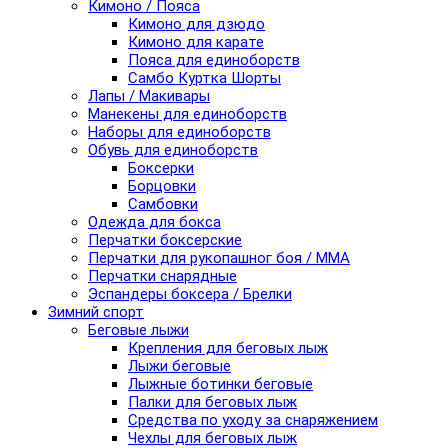
Кимоно / Пояса
Кимоно для дзюдо
Кимоно для карате
Пояса для единоборств
Самбо Куртка Шорты
Лапы / Макивары
Манекены для единоборств
Наборы для единоборств
Обувь для единоборств
Боксерки
Борцовки
Самбовки
Одежда для бокса
Перчатки боксерские
Перчатки для рукопашног боя / ММА
Перчатки снарядные
Эспандеры боксера / Брелки
Зимний спорт
Беговые лыжи
Крепления для беговых лыж
Лыжи беговые
Лыжные ботинки беговые
Палки для беговых лыж
Средства по уходу за снаряжением
Чехлы для беговых лыж