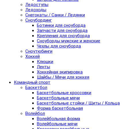
Ледоступы
Ледоходы
Снегокаты / Санки / Ледянки
Сноубординг
Ботинки для сноуборда
Запчасти для сноуборда
Крепления для сноуборда
Сноуборды мужские и женские
Чехлы для сноуборда
Сноутюбинги
Хоккей
Клюшки
Ленты
Хоккейная экипировка
Шайбы / Мячи для хоккея
Командный спорт
Баскетбол
Баскетбольные кроссовки
Баскетбольные мячи
Баскетбольные стойки / Щиты / Кольца
Форма баскетбольная
Волейбол
Волейбольная форма
Волейбольные мячи