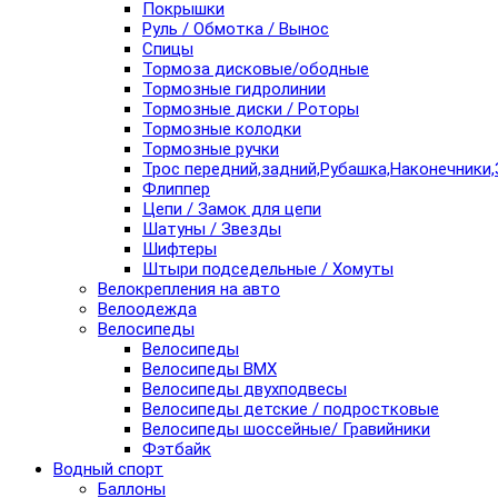
Покрышки
Руль / Обмотка / Вынос
Спицы
Тормоза дисковые/ободные
Тормозные гидролинии
Тормозные диски / Роторы
Тормозные колодки
Тормозные ручки
Трос передний,задний,Рубашка,Наконечники,
Флиппер
Цепи / Замок для цепи
Шатуны / Звезды
Шифтеры
Штыри подседельные / Хомуты
Велокрепления на авто
Велоодежда
Велосипеды
Велосипеды
Велосипеды BMX
Велосипеды двухподвесы
Велосипеды детские / подростковые
Велосипеды шоссейные/ Гравийники
Фэтбайк
Водный спорт
Баллоны