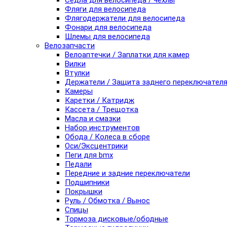
Седла для велосипеда / чехлы
Фляги для велосипеда
Флягодержатели для велосипеда
Фонари для велосипеда
Шлемы для велосипеда
Велозапчасти
Велоаптечки / Заплатки для камер
Вилки
Втулки
Держатели / Защита заднего переключател
Камеры
Каретки / Катридж
Кассета / Трещотка
Масла и смазки
Набор инструментов
Обода / Колеса в сборе
Оси/Эксцентрики
Пеги для bmx
Педали
Передние и задние переключатели
Подшипники
Покрышки
Руль / Обмотка / Вынос
Спицы
Тормоза дисковые/ободные