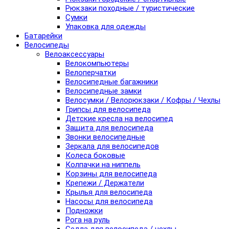
Рюкзаки походные / туристические
Сумки
Упаковка для одежды
Батарейки
Велосипеды
Велоаксессуары
Велокомпьютеры
Велоперчатки
Велосипедные багажники
Велосипедные замки
Велосумки / Велорюкзаки / Кофры / Чехлы
Грипсы для велосипеда
Детские кресла на велосипед
Защита для велосипеда
Звонки велосипедные
Зеркала для велосипедов
Колеса боковые
Колпачки на ниппель
Корзины для велосипеда
Крепежи / Держатели
Крылья для велосипеда
Насосы для велосипеда
Подножки
Рога на руль