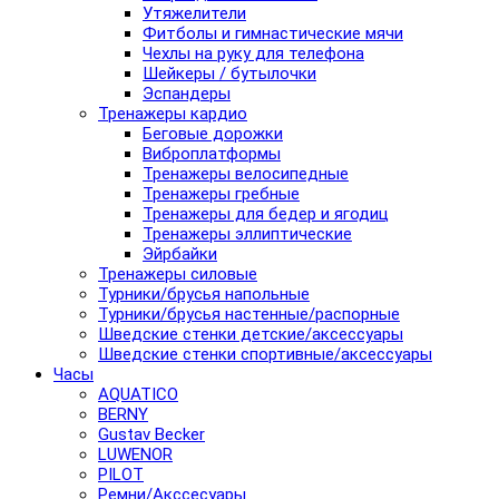
Утяжелители
Фитболы и гимнастические мячи
Чехлы на руку для телефона
Шейкеры / бутылочки
Эспандеры
Тренажеры кардио
Беговые дорожки
Виброплатформы
Тренажеры велосипедные
Тренажеры гребные
Тренажеры для бедер и ягодиц
Тренажеры эллиптические
Эйрбайки
Тренажеры силовые
Турники/брусья напольные
Турники/брусья настенные/распорные
Шведские стенки детские/аксессуары
Шведские стенки спортивные/аксессуары
Часы
AQUATICO
BERNY
Gustav Becker
LUWENOR
PILOT
Pемни/Акссесуары