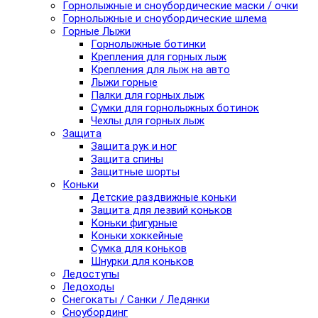
Горнолыжные и сноубордические маски / очки
Горнолыжные и сноубордические шлема
Горные Лыжи
Горнолыжные ботинки
Крепления для горных лыж
Крепления для лыж на авто
Лыжи горные
Палки для горных лыж
Сумки для горнолыжных ботинок
Чехлы для горных лыж
Защита
Защита рук и ног
Защита спины
Защитные шорты
Коньки
Детские раздвижные коньки
Защита для лезвий коньков
Коньки фигурные
Коньки хоккейные
Сумка для коньков
Шнурки для коньков
Ледоступы
Ледоходы
Снегокаты / Санки / Ледянки
Сноубординг