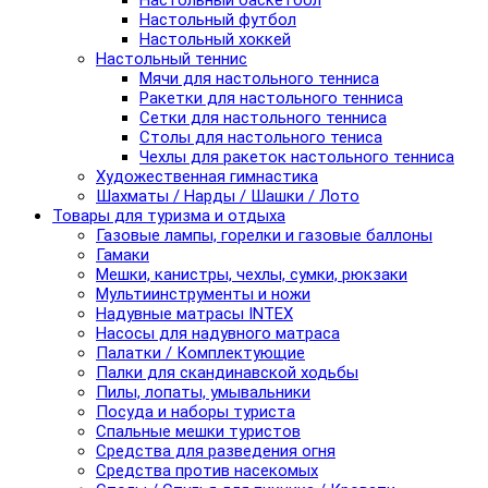
Настольный баскетбол
Настольный футбол
Настольный хоккей
Настольный теннис
Мячи для настольного тенниса
Ракетки для настольного тенниса
Сетки для настольного тенниса
Столы для настольного тениса
Чехлы для ракеток настольного тенниса
Художественная гимнастика
Шахматы / Нарды / Шашки / Лото
Товары для туризма и отдыха
Газовые лампы, горелки и газовые баллоны
Гамаки
Мешки, канистры, чехлы, сумки, рюкзаки
Мультиинструменты и ножи
Надувные матрасы INTEX
Насосы для надувного матраса
Палатки / Комплектующие
Палки для скандинавской ходьбы
Пилы, лопаты, умывальники
Посуда и наборы туриста
Спальные мешки туристов
Средства для разведения огня
Средства против насекомых