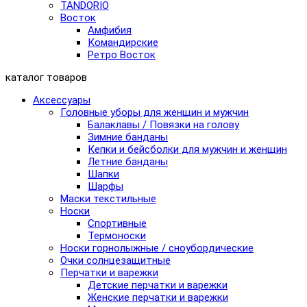
TANDORIO
Восток
Амфибия
Командирские
Ретро Восток
каталог товаров
Аксессуары
Головные уборы для женщин и мужчин
Балаклавы / Повязки на голову
Зимние банданы
Кепки и бейсболки для мужчин и женщин
Летние банданы
Шапки
Шарфы
Маски текстильные
Носки
Спортивные
Термоноски
Носки горнолыжные / сноубордические
Очки солнцезащитные
Перчатки и варежки
Детские перчатки и варежки
Женские перчатки и варежки