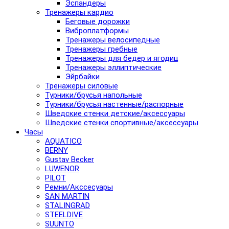
Эспандеры
Тренажеры кардио
Беговые дорожки
Виброплатформы
Тренажеры велосипедные
Тренажеры гребные
Тренажеры для бедер и ягодиц
Тренажеры эллиптические
Эйрбайки
Тренажеры силовые
Турники/брусья напольные
Турники/брусья настенные/распорные
Шведские стенки детские/аксессуары
Шведские стенки спортивные/аксессуары
Часы
AQUATICO
BERNY
Gustav Becker
LUWENOR
PILOT
Pемни/Акссесуары
SAN MARTIN
STALINGRAD
STEELDIVE
SUUNTO