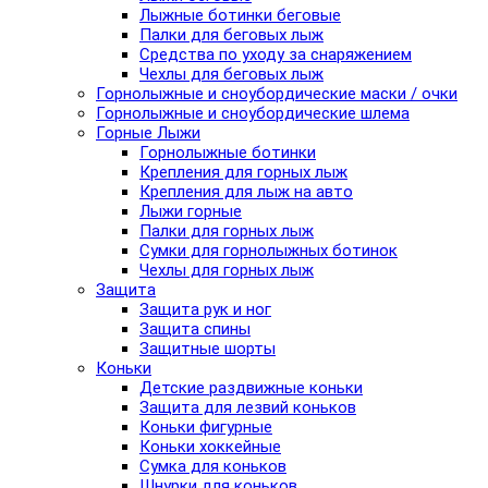
Лыжные ботинки беговые
Палки для беговых лыж
Средства по уходу за снаряжением
Чехлы для беговых лыж
Горнолыжные и сноубордические маски / очки
Горнолыжные и сноубордические шлема
Горные Лыжи
Горнолыжные ботинки
Крепления для горных лыж
Крепления для лыж на авто
Лыжи горные
Палки для горных лыж
Сумки для горнолыжных ботинок
Чехлы для горных лыж
Защита
Защита рук и ног
Защита спины
Защитные шорты
Коньки
Детские раздвижные коньки
Защита для лезвий коньков
Коньки фигурные
Коньки хоккейные
Сумка для коньков
Шнурки для коньков