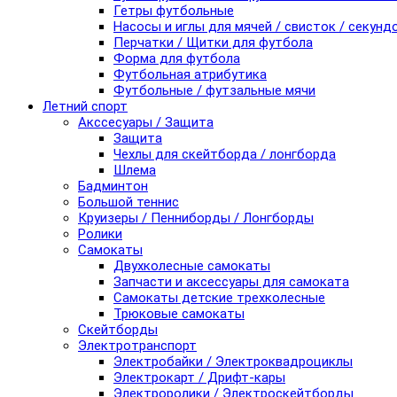
Гетры футбольные
Насосы и иглы для мячей / свисток / секунд
Перчатки / Щитки для футбола
Форма для футбола
Футбольная атрибутика
Футбольные / футзальные мячи
Летний спорт
Акссесуары / Защита
Защита
Чехлы для скейтборда / лонгборда
Шлема
Бадминтон
Большой теннис
Круизеры / Пенниборды / Лонгборды
Ролики
Самокаты
Двухколесные самокаты
Запчасти и аксессуары для самоката
Самокаты детские трехколесные
Трюковые самокаты
Скейтборды
Электротранспорт
Электробайки / Электроквадроциклы
Электрокарт / Дрифт-кары
Электроролики / Электроскейтборды