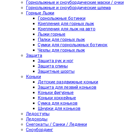
Горнолыжные и сноубордические маски / очки
Горнолыжные и сноубордические шлема
Горные Лыжи
Горнолыжные ботинки
Крепления для горных лыж
Крепления для лыж на авто
Лыжи горные
Палки для горных лыж
Сумки для горнолыжных ботинок
Чехлы для горных лыж
Защита
Защита рук и ног
Защита спины
Защитные шорты
Коньки
Детские раздвижные коньки
Защита для лезвий коньков
Коньки фигурные
Коньки хоккейные
Сумка для коньков
Шнурки для коньков
Ледоступы
Ледоходы
Снегокаты / Санки / Ледянки
Сноубординг