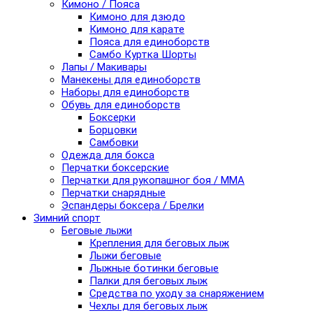
Кимоно / Пояса
Кимоно для дзюдо
Кимоно для карате
Пояса для единоборств
Самбо Куртка Шорты
Лапы / Макивары
Манекены для единоборств
Наборы для единоборств
Обувь для единоборств
Боксерки
Борцовки
Самбовки
Одежда для бокса
Перчатки боксерские
Перчатки для рукопашног боя / ММА
Перчатки снарядные
Эспандеры боксера / Брелки
Зимний спорт
Беговые лыжи
Крепления для беговых лыж
Лыжи беговые
Лыжные ботинки беговые
Палки для беговых лыж
Средства по уходу за снаряжением
Чехлы для беговых лыж