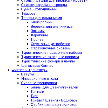
Столы / Стулья для пикника / Кровати
Стяжки, карабины, транцы
Сумка - холодильник
Термосы
Товары для альпинизма
Блок-ролики
Веревка для альпинизма
Зажимы
Карабины
Прочее
Спусковые устройства
Страховочные системы
Туристические подарочные наборы
Туристические складные коврики
Туристические фонари и лампы
Шагомеры/Компас
Фитнес и тренажеры
Батуты
Инверсионные столы
Силовые тренировки
Блины для штанги/гантелей
Гантели
Гири
Грифы / Штанги / Бодибары
Стойки для штанги/дисков