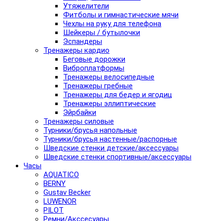
Утяжелители
Фитболы и гимнастические мячи
Чехлы на руку для телефона
Шейкеры / бутылочки
Эспандеры
Тренажеры кардио
Беговые дорожки
Виброплатформы
Тренажеры велосипедные
Тренажеры гребные
Тренажеры для бедер и ягодиц
Тренажеры эллиптические
Эйрбайки
Тренажеры силовые
Турники/брусья напольные
Турники/брусья настенные/распорные
Шведские стенки детские/аксессуары
Шведские стенки спортивные/аксессуары
Часы
AQUATICO
BERNY
Gustav Becker
LUWENOR
PILOT
Pемни/Акссесуары