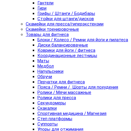
Гантели
Гири
Грифы / Штанги / Бодибары
Стойки для штанги/дисков
Скамейки для пресса/гиперэкстензии
Скамейки тренировочные
Товары для фитнеса
Блоки / Колесо / Ремни для йоги и пилатеса
Диски балансировачные
Коврики для йоги / фитнеса
Координационные лестницы
Маты
Медбол
Напульсники
Обручи
Перчатки для фитнеса
Пояса / Ремни / Шорты для похудения
Ролики / Мячи массажные
Ролики для пресса
Секундомеры
Скакалки
Спортивная медицина / Магнезия
Степ платформы
Суппорты
Упоры для отжимания