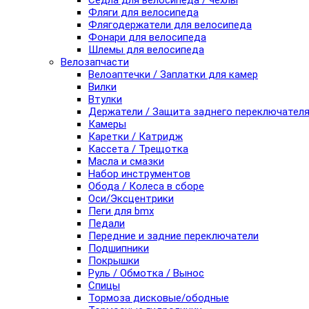
Седла для велосипеда / чехлы
Фляги для велосипеда
Флягодержатели для велосипеда
Фонари для велосипеда
Шлемы для велосипеда
Велозапчасти
Велоаптечки / Заплатки для камер
Вилки
Втулки
Держатели / Защита заднего переключател
Камеры
Каретки / Катридж
Кассета / Трещотка
Масла и смазки
Набор инструментов
Обода / Колеса в сборе
Оси/Эксцентрики
Пеги для bmx
Педали
Передние и задние переключатели
Подшипники
Покрышки
Руль / Обмотка / Вынос
Спицы
Тормоза дисковые/ободные