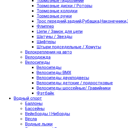
Тормозные гидролинии
Тормозные диски / Роторы
Тормозные колодки
Тормозные ручки
Трос передний,задний,Рубашка,Наконечники,
Флиппер
Цепи / Замок для цепи
Шатуны / Звезды
Шифтеры
Штыри подседельные / Хомуты
Велокрепления на авто
Велоодежда
Велосипеды
Велосипеды
Велосипеды BMX
Велосипеды двухподвесы
Велосипеды детские / подростковые
Велосипеды шоссейные/ Гравийники
Фэтбайк
Водный спорт
Баллоны
Бассейны
Вейкборды I Ниборды
Вёсла
Водные лыжи