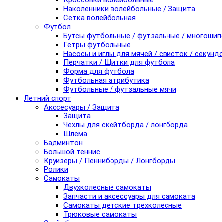
Кроссовки волейбольные
Наколенники волейбольные / Защита
Сетка волейбольная
Футбол
Бутсы футбольные / футзальные / многоши
Гетры футбольные
Насосы и иглы для мячей / свисток / секунд
Перчатки / Щитки для футбола
Форма для футбола
Футбольная атрибутика
Футбольные / футзальные мячи
Летний спорт
Акссесуары / Защита
Защита
Чехлы для скейтборда / лонгборда
Шлема
Бадминтон
Большой теннис
Круизеры / Пенниборды / Лонгборды
Ролики
Самокаты
Двухколесные самокаты
Запчасти и аксессуары для самоката
Самокаты детские трехколесные
Трюковые самокаты