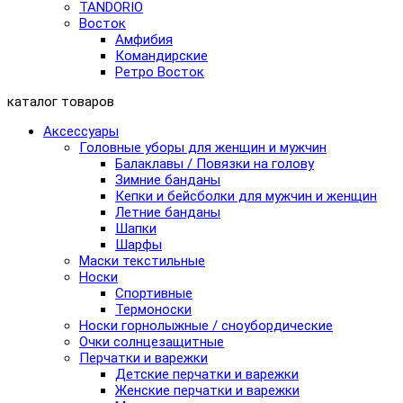
TANDORIO
Восток
Амфибия
Командирские
Ретро Восток
каталог товаров
Аксессуары
Головные уборы для женщин и мужчин
Балаклавы / Повязки на голову
Зимние банданы
Кепки и бейсболки для мужчин и женщин
Летние банданы
Шапки
Шарфы
Маски текстильные
Носки
Спортивные
Термоноски
Носки горнолыжные / сноубордические
Очки солнцезащитные
Перчатки и варежки
Детские перчатки и варежки
Женские перчатки и варежки