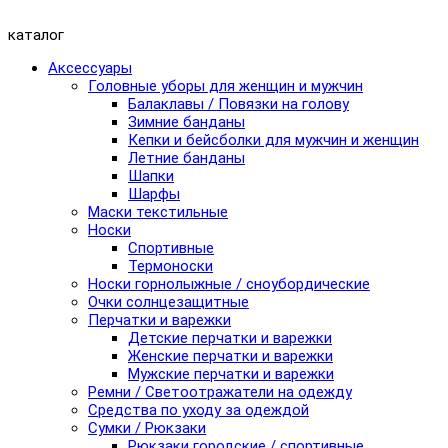
каталог
Аксессуары
Головные уборы для женщин и мужчин
Балаклавы / Повязки на голову
Зимние банданы
Кепки и бейсболки для мужчин и женщин
Летние банданы
Шапки
Шарфы
Маски текстильные
Носки
Спортивные
Термоноски
Носки горнолыжные / сноубордические
Очки солнцезащитные
Перчатки и варежки
Детские перчатки и варежки
Женские перчатки и варежки
Мужские перчатки и варежки
Ремни / Светоотражатели на одежду
Средства по уходу за одеждой
Сумки / Рюкзаки
Рюкзаки городские / спортивные