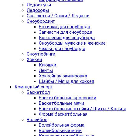
Ледоступы
Ледоходы
Снегокаты / Санки / Ледянки
Сноубординг
Ботинки для сноуборда
Запчасти для сноуборда
Крепления для сноуборда
Сноуборды мужские и женские
Чехлы для сноуборда
Сноутюбинги
Хоккей
Клюшки
Ленты
Хоккейная экипировка
Шайбы / Мячи для хоккея
Командный спорт
Баскетбол
Баскетбольные кроссовки
Баскетбольные мячи
Баскетбольные стойки / Щиты / Кольца
Форма баскетбольная
Волейбол
Волейбольная форма
Волейбольные мячи