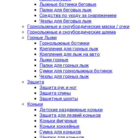
Лыжные ботинки беговые
Палки для беговых лыж
Средства по уходу за снаряжением
Чехлы для беговых лыж
Горнолыжные и сноубордические маски / очки
Горнолыжные и сноубордические шлема
Горные Лыжи
Горнолыжные ботинки
Крепления для горных лыж
Крепления для лыж на авто
Лыжи горные
Палки для горных лыж
Сумки для горнолыжных ботинок
Чехлы для горных лыж
Защита
Защита рук и ног
Защита спины
Защитные шорты
Коньки
Детские раздвижные коньки
Защита для лезвий коньков
Коньки фигурные
Коньки хоккейные
Сумка для коньков
Шнурки для коньков