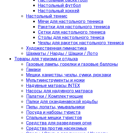
Настольный баскетбол
Настольный футбол
Настольный хоккей
Настольный теннис
Мячи для настольного тенниса
Ракетки для настольного тенниса
Сетки для настольного тенниса
Столы для настольного тениса
Чехлы для ракеток настольного тенниса
Художественная гимнастика
Шахматы / Нарды / Шашки / Лото
Товары для туризма и отдыха
Газовые лампы, горелки и газовые баллоны
Гамаки
Мешки, канистры, чехлы, сумки, рюкзаки
Мультиинструменты и ножи
Надувные матрасы INTEX
Насосы для надувного матраса
Палатки / Комплектующие
Палки для скандинавской ходьбы
Пилы, лопаты, умывальники
Посуда и наборы туриста
Спальные мешки туристов
Средства для разведения огня
Средства против насекомых