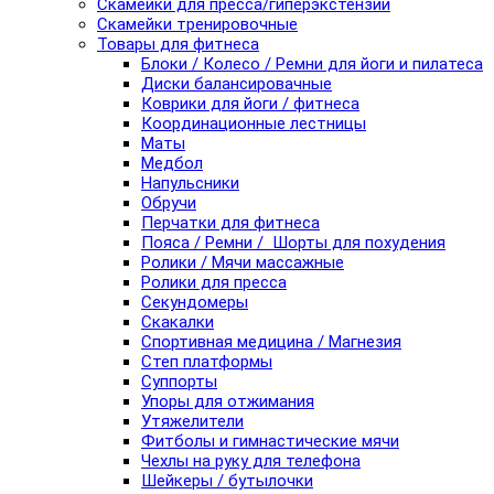
Скамейки для пресса/гиперэкстензии
Скамейки тренировочные
Товары для фитнеса
Блоки / Колесо / Ремни для йоги и пилатеса
Диски балансировачные
Коврики для йоги / фитнеса
Координационные лестницы
Маты
Медбол
Напульсники
Обручи
Перчатки для фитнеса
Пояса / Ремни / Шорты для похудения
Ролики / Мячи массажные
Ролики для пресса
Секундомеры
Скакалки
Спортивная медицина / Магнезия
Степ платформы
Суппорты
Упоры для отжимания
Утяжелители
Фитболы и гимнастические мячи
Чехлы на руку для телефона
Шейкеры / бутылочки