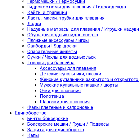
Гермомешки / Гермосумки
Гидрокостюмы для плавания / Гидроодежда
Кайты и трапеции
Ласты, маски, трубки для плавания
Лодки
Надувные матрасы для плавания / Игрушки надув
Обувь для водных видов спорта
Пляжные аксессуары / игры
Сапборды I Sup-доски
Спасательные жилеты
Сумки / Чехлы для водных лыж
Товары для бассейна
Аксессуары для плавания
Детские купальники, плавки
Женские купальники закрытого и открытого
Мужские купальные плавки / шорты
Очки для плавания
Полотенца
Шапочки для плавания
Фалы плетеные и капроновые
Единоборства
Бинты боксерские
Боксерские мешки / Груши / Подвесы
Защита для единоборств
Капы