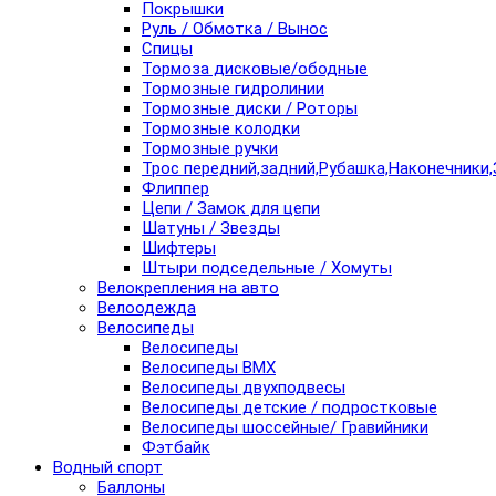
Покрышки
Руль / Обмотка / Вынос
Спицы
Тормоза дисковые/ободные
Тормозные гидролинии
Тормозные диски / Роторы
Тормозные колодки
Тормозные ручки
Трос передний,задний,Рубашка,Наконечники,
Флиппер
Цепи / Замок для цепи
Шатуны / Звезды
Шифтеры
Штыри подседельные / Хомуты
Велокрепления на авто
Велоодежда
Велосипеды
Велосипеды
Велосипеды BMX
Велосипеды двухподвесы
Велосипеды детские / подростковые
Велосипеды шоссейные/ Гравийники
Фэтбайк
Водный спорт
Баллоны