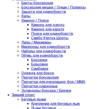
Бинты боксерские
Боксерские мешки / Груши / Подвесы
Защита для единоборств
Капы
Кимоно / Пояса
Кимоно для дзюдо
Кимоно для карате
Пояса для единоборств
Самбо Куртка Шорты
Лапы / Макивары
Манекены для единоборств
Наборы для единоборств
Обувь для единоборств
Боксерки
Борцовки
Самбовки
Одежда для бокса
Перчатки боксерские
Перчатки для рукопашног боя / ММА
Перчатки снарядные
Эспандеры боксера / Брелки
Зимний спорт
Беговые лыжи
Крепления для беговых лыж
Лыжи беговые