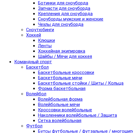
Ботинки для сноуборда
Запчасти для сноуборда
Крепления для сноуборда
Сноуборды мужские и женские
Чехлы для сноуборда
Сноутюбинги
Хоккей
Клюшки
Ленты
Хоккейная экипировка
Шайбы / Мячи для хоккея
Командный спорт
Баскетбол
Баскетбольные кроссовки
Баскетбольные мячи
Баскетбольные стойки / Щиты / Кольца
Форма баскетбольная
Волейбол
Волейбольная форма
Волейбольные мячи
Кроссовки волейбольные
Наколенники волейбольные / Защита
Сетка волейбольная
Футбол
Бутсы футбольные / футзальные / многоши