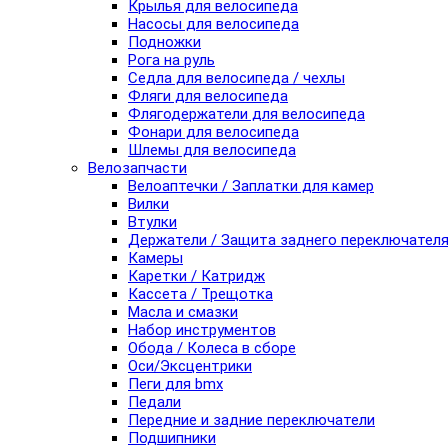
Крылья для велосипеда
Насосы для велосипеда
Подножки
Рога на руль
Седла для велосипеда / чехлы
Фляги для велосипеда
Флягодержатели для велосипеда
Фонари для велосипеда
Шлемы для велосипеда
Велозапчасти
Велоаптечки / Заплатки для камер
Вилки
Втулки
Держатели / Защита заднего переключател
Камеры
Каретки / Катридж
Кассета / Трещотка
Масла и смазки
Набор инструментов
Обода / Колеса в сборе
Оси/Эксцентрики
Пеги для bmx
Педали
Передние и задние переключатели
Подшипники