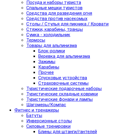
Посуда и наборы туриста
Спальные мешки туристов
Средства для разведения огня
Средства против насекомых
Столы / Стулья для пикника / Кровати
Стяжки, карабины, транцы
Сумка - холодильник
Термосы
Товары для альпинизма
Блок-ролики
Веревка для альпинизма
Зажимы
Карабины
Прочее
Спусковые устройства
Страховочные системы
Туристические подарочные наборы
Туристические складные коврики
Туристические фонари и лампы
Шагомеры/Компас
Фитнес и тренажеры
Батуты
Инверсионные столы
Силовые тренировки
Блины для штанги/гантелей