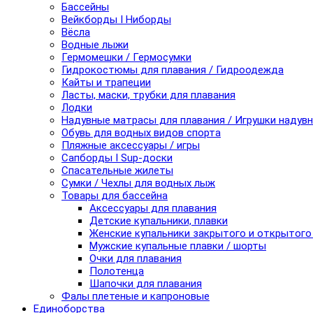
Бассейны
Вейкборды I Ниборды
Вёсла
Водные лыжи
Гермомешки / Гермосумки
Гидрокостюмы для плавания / Гидроодежда
Кайты и трапеции
Ласты, маски, трубки для плавания
Лодки
Надувные матрасы для плавания / Игрушки надув
Обувь для водных видов спорта
Пляжные аксессуары / игры
Сапборды I Sup-доски
Спасательные жилеты
Сумки / Чехлы для водных лыж
Товары для бассейна
Аксессуары для плавания
Детские купальники, плавки
Женские купальники закрытого и открытого
Мужские купальные плавки / шорты
Очки для плавания
Полотенца
Шапочки для плавания
Фалы плетеные и капроновые
Единоборства