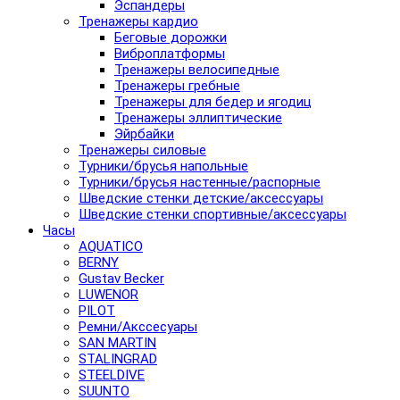
Эспандеры
Тренажеры кардио
Беговые дорожки
Виброплатформы
Тренажеры велосипедные
Тренажеры гребные
Тренажеры для бедер и ягодиц
Тренажеры эллиптические
Эйрбайки
Тренажеры силовые
Турники/брусья напольные
Турники/брусья настенные/распорные
Шведские стенки детские/аксессуары
Шведские стенки спортивные/аксессуары
Часы
AQUATICO
BERNY
Gustav Becker
LUWENOR
PILOT
Pемни/Акссесуары
SAN MARTIN
STALINGRAD
STEELDIVE
SUUNTO