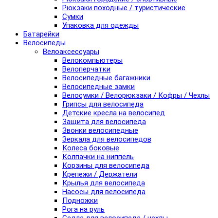
Рюкзаки походные / туристические
Сумки
Упаковка для одежды
Батарейки
Велосипеды
Велоаксессуары
Велокомпьютеры
Велоперчатки
Велосипедные багажники
Велосипедные замки
Велосумки / Велорюкзаки / Кофры / Чехлы
Грипсы для велосипеда
Детские кресла на велосипед
Защита для велосипеда
Звонки велосипедные
Зеркала для велосипедов
Колеса боковые
Колпачки на ниппель
Корзины для велосипеда
Крепежи / Держатели
Крылья для велосипеда
Насосы для велосипеда
Подножки
Рога на руль