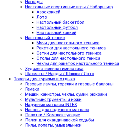
Награды
Настольные спортивные игры / Наборы игр
Аэрохоккей
Лото
Настольный баскетбол
Настольный футбол
Настольный хоккей
Настольный теннис
Мячи для настольного тенниса
Ракетки для настольного тенниса
Сетки для настольного тенниса
Столы для настольного тениса
Чехлы для ракеток настольного тенниса
Художественная гимнастика
Шахматы / Нарды / Шашки / Лото
Товары для туризма и отдыха
Газовые лампы, горелки и газовые баллоны
Гамаки
Мешки, канистры, чехлы, сумки, рюкзаки
Мультиинструменты и ножи
Надувные матрасы INTEX
Насосы для надувного матраса
Палатки / Комплектующие
Палки для скандинавской ходьбы
Пилы, лопаты, умывальники