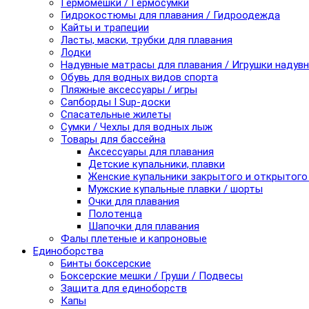
Гермомешки / Гермосумки
Гидрокостюмы для плавания / Гидроодежда
Кайты и трапеции
Ласты, маски, трубки для плавания
Лодки
Надувные матрасы для плавания / Игрушки надув
Обувь для водных видов спорта
Пляжные аксессуары / игры
Сапборды I Sup-доски
Спасательные жилеты
Сумки / Чехлы для водных лыж
Товары для бассейна
Аксессуары для плавания
Детские купальники, плавки
Женские купальники закрытого и открытого
Мужские купальные плавки / шорты
Очки для плавания
Полотенца
Шапочки для плавания
Фалы плетеные и капроновые
Единоборства
Бинты боксерские
Боксерские мешки / Груши / Подвесы
Защита для единоборств
Капы