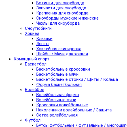
Ботинки для сноуборда
Запчасти для сноуборда
Крепления для сноуборда
Сноуборды мужские и женские
Чехлы для сноуборда
Сноутюбинги
Хоккей
Клюшки
Ленты
Хоккейная экипировка
Шайбы / Мячи для хоккея
Командный спорт
Баскетбол
Баскетбольные кроссовки
Баскетбольные мячи
Баскетбольные стойки / Щиты / Кольца
Форма баскетбольная
Волейбол
Волейбольная форма
Волейбольные мячи
Кроссовки волейбольные
Наколенники волейбольные / Защита
Сетка волейбольная
Футбол
Бутсы футбольные / футзальные / многоши