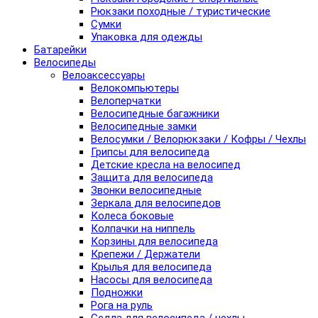
Рюкзаки походные / туристические
Сумки
Упаковка для одежды
Батарейки
Велосипеды
Велоаксессуары
Велокомпьютеры
Велоперчатки
Велосипедные багажники
Велосипедные замки
Велосумки / Велорюкзаки / Кофры / Чехлы
Грипсы для велосипеда
Детские кресла на велосипед
Защита для велосипеда
Звонки велосипедные
Зеркала для велосипедов
Колеса боковые
Колпачки на ниппель
Корзины для велосипеда
Крепежи / Держатели
Крылья для велосипеда
Насосы для велосипеда
Подножки
Рога на руль