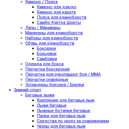
Кимоно / Пояса
Кимоно для дзюдо
Кимоно для карате
Пояса для единоборств
Самбо Куртка Шорты
Лапы / Макивары
Манекены для единоборств
Наборы для единоборств
Обувь для единоборств
Боксерки
Борцовки
Самбовки
Одежда для бокса
Перчатки боксерские
Перчатки для рукопашног боя / ММА
Перчатки снарядные
Эспандеры боксера / Брелки
Зимний спорт
Беговые лыжи
Крепления для беговых лыж
Лыжи беговые
Лыжные ботинки беговые
Палки для беговых лыж
Средства по уходу за снаряжением
Чехлы для беговых лыж