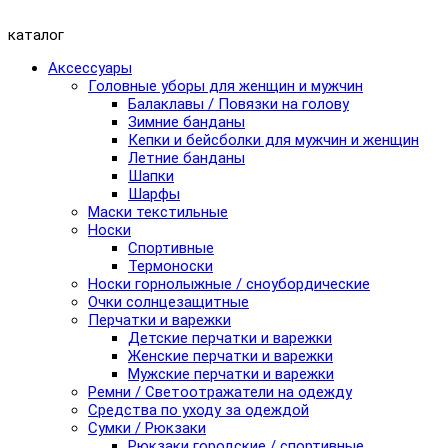
каталог
Аксессуары
Головные уборы для женщин и мужчин
Балаклавы / Повязки на голову
Зимние банданы
Кепки и бейсболки для мужчин и женщин
Летние банданы
Шапки
Шарфы
Маски текстильные
Носки
Спортивные
Термоноски
Носки горнолыжные / сноубордические
Очки солнцезащитные
Перчатки и варежки
Детские перчатки и варежки
Женские перчатки и варежки
Мужские перчатки и варежки
Ремни / Светоотражатели на одежду
Средства по уходу за одеждой
Сумки / Рюкзаки
Рюкзаки городские / спортивные