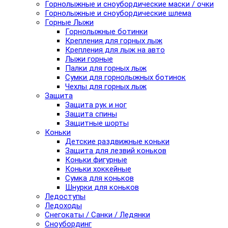
Горнолыжные и сноубордические маски / очки
Горнолыжные и сноубордические шлема
Горные Лыжи
Горнолыжные ботинки
Крепления для горных лыж
Крепления для лыж на авто
Лыжи горные
Палки для горных лыж
Сумки для горнолыжных ботинок
Чехлы для горных лыж
Защита
Защита рук и ног
Защита спины
Защитные шорты
Коньки
Детские раздвижные коньки
Защита для лезвий коньков
Коньки фигурные
Коньки хоккейные
Сумка для коньков
Шнурки для коньков
Ледоступы
Ледоходы
Снегокаты / Санки / Ледянки
Сноубординг