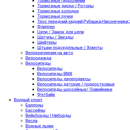
Тормозные гидролинии
Тормозные диски / Роторы
Тормозные колодки
Тормозные ручки
Трос передний,задний,Рубашка,Наконечники,
Флиппер
Цепи / Замок для цепи
Шатуны / Звезды
Шифтеры
Штыри подседельные / Хомуты
Велокрепления на авто
Велоодежда
Велосипеды
Велосипеды
Велосипеды BMX
Велосипеды двухподвесы
Велосипеды детские / подростковые
Велосипеды шоссейные/ Гравийники
Фэтбайк
Водный спорт
Баллоны
Бассейны
Вейкборды I Ниборды
Вёсла
Водные лыжи