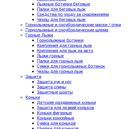
Лыжные ботинки беговые
Палки для беговых лыж
Средства по уходу за снаряжением
Чехлы для беговых лыж
Горнолыжные и сноубордические маски / очки
Горнолыжные и сноубордические шлема
Горные Лыжи
Горнолыжные ботинки
Крепления для горных лыж
Крепления для лыж на авто
Лыжи горные
Палки для горных лыж
Сумки для горнолыжных ботинок
Чехлы для горных лыж
Защита
Защита рук и ног
Защита спины
Защитные шорты
Коньки
Детские раздвижные коньки
Защита для лезвий коньков
Коньки фигурные
Коньки хоккейные
Сумка для коньков
Шнурки для коньков