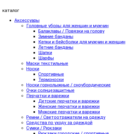
каталог
Аксессуары
Головные уборы для женщин и мужчин
Балаклавы / Повязки на голову
Зимние банданы
Кепки и бейсболки для мужчин и женщин
Летние банданы
Шапки
Шарфы
Маски текстильные
Носки
Спортивные
Термоноски
Носки горнолыжные / сноубордические
Очки солнцезащитные
Перчатки и варежки
Детские перчатки и варежки
Женские перчатки и варежки
Мужские перчатки и варежки
Ремни / Светоотражатели на одежду
Средства по уходу за одеждой
Сумки / Рюкзаки
Рюкзаки городские / спортивные