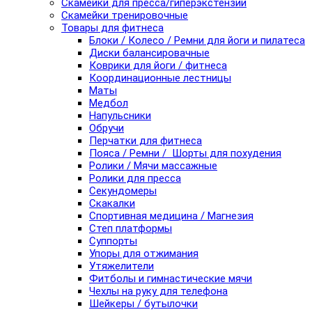
Скамейки для пресса/гиперэкстензии
Скамейки тренировочные
Товары для фитнеса
Блоки / Колесо / Ремни для йоги и пилатеса
Диски балансировачные
Коврики для йоги / фитнеса
Координационные лестницы
Маты
Медбол
Напульсники
Обручи
Перчатки для фитнеса
Пояса / Ремни / Шорты для похудения
Ролики / Мячи массажные
Ролики для пресса
Секундомеры
Скакалки
Спортивная медицина / Магнезия
Степ платформы
Суппорты
Упоры для отжимания
Утяжелители
Фитболы и гимнастические мячи
Чехлы на руку для телефона
Шейкеры / бутылочки