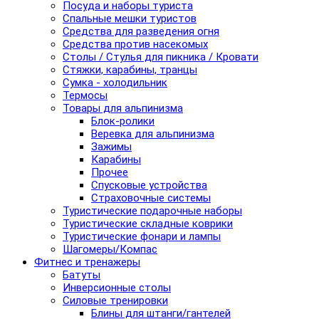
Посуда и наборы туриста
Спальные мешки туристов
Средства для разведения огня
Средства против насекомых
Столы / Стулья для пикника / Кровати
Стяжки, карабины, транцы
Сумка - холодильник
Термосы
Товары для альпинизма
Блок-ролики
Веревка для альпинизма
Зажимы
Карабины
Прочее
Спусковые устройства
Страховочные системы
Туристические подарочные наборы
Туристические складные коврики
Туристические фонари и лампы
Шагомеры/Компас
Фитнес и тренажеры
Батуты
Инверсионные столы
Силовые тренировки
Блины для штанги/гантелей