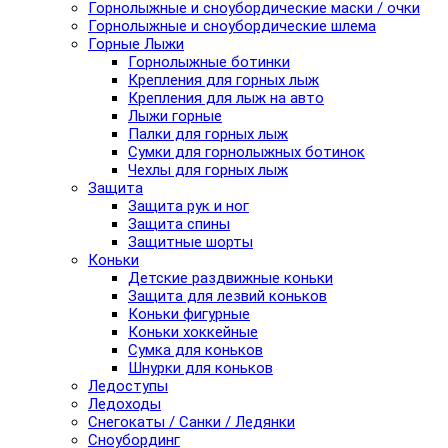
Горнолыжные и сноубордические маски / очки
Горнолыжные и сноубордические шлема
Горные Лыжи
Горнолыжные ботинки
Крепления для горных лыж
Крепления для лыж на авто
Лыжи горные
Палки для горных лыж
Сумки для горнолыжных ботинок
Чехлы для горных лыж
Защита
Защита рук и ног
Защита спины
Защитные шорты
Коньки
Детские раздвижные коньки
Защита для лезвий коньков
Коньки фигурные
Коньки хоккейные
Сумка для коньков
Шнурки для коньков
Ледоступы
Ледоходы
Снегокаты / Санки / Ледянки
Сноубординг