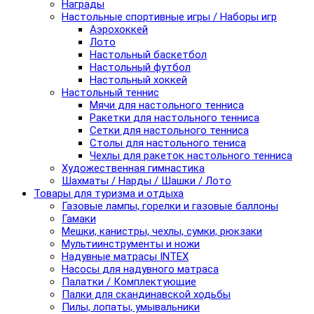
Награды
Настольные спортивные игры / Наборы игр
Аэрохоккей
Лото
Настольный баскетбол
Настольный футбол
Настольный хоккей
Настольный теннис
Мячи для настольного тенниса
Ракетки для настольного тенниса
Сетки для настольного тенниса
Столы для настольного тениса
Чехлы для ракеток настольного тенниса
Художественная гимнастика
Шахматы / Нарды / Шашки / Лото
Товары для туризма и отдыха
Газовые лампы, горелки и газовые баллоны
Гамаки
Мешки, канистры, чехлы, сумки, рюкзаки
Мультиинструменты и ножи
Надувные матрасы INTEX
Насосы для надувного матраса
Палатки / Комплектующие
Палки для скандинавской ходьбы
Пилы, лопаты, умывальники