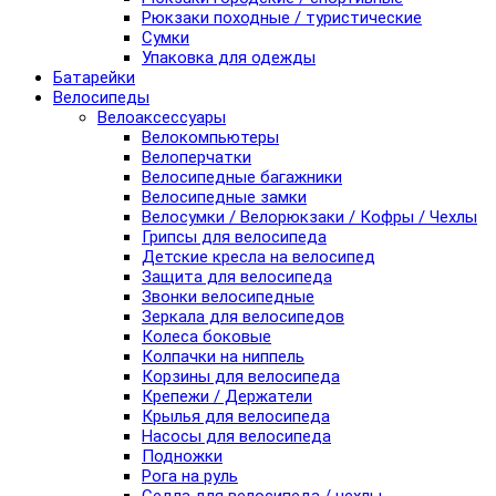
Рюкзаки походные / туристические
Сумки
Упаковка для одежды
Батарейки
Велосипеды
Велоаксессуары
Велокомпьютеры
Велоперчатки
Велосипедные багажники
Велосипедные замки
Велосумки / Велорюкзаки / Кофры / Чехлы
Грипсы для велосипеда
Детские кресла на велосипед
Защита для велосипеда
Звонки велосипедные
Зеркала для велосипедов
Колеса боковые
Колпачки на ниппель
Корзины для велосипеда
Крепежи / Держатели
Крылья для велосипеда
Насосы для велосипеда
Подножки
Рога на руль