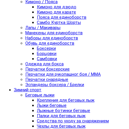
Кимоно / Пояса
Кимоно для дзюдо
Кимоно для карате
Пояса для единоборств
Самбо Куртка Шорты
Лапы / Макивары
Манекены для единоборств
Наборы для единоборств
Обувь для единоборств
Боксерки
Борцовки
Самбовки
Одежда для бокса
Перчатки боксерские
Перчатки для рукопашног боя / ММА
Перчатки снарядные
Эспандеры боксера / Брелки
Зимний спорт
Беговые лыжи
Крепления для беговых лыж
Лыжи беговые
Лыжные ботинки беговые
Палки для беговых лыж
Средства по уходу за снаряжением
Чехлы для беговых лыж