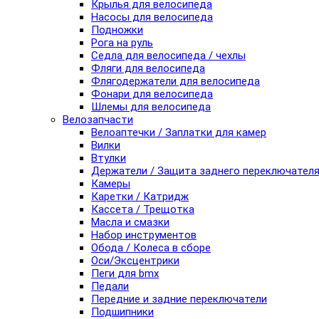
Крылья для велосипеда
Насосы для велосипеда
Подножки
Рога на руль
Седла для велосипеда / чехлы
Фляги для велосипеда
Флягодержатели для велосипеда
Фонари для велосипеда
Шлемы для велосипеда
Велозапчасти
Велоаптечки / Заплатки для камер
Вилки
Втулки
Держатели / Защита заднего переключател
Камеры
Каретки / Катридж
Кассета / Трещотка
Масла и смазки
Набор инструментов
Обода / Колеса в сборе
Оси/Эксцентрики
Пеги для bmx
Педали
Передние и задние переключатели
Подшипники