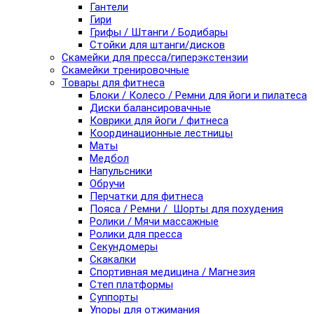
Гантели
Гири
Грифы / Штанги / Бодибары
Стойки для штанги/дисков
Скамейки для пресса/гиперэкстензии
Скамейки тренировочные
Товары для фитнеса
Блоки / Колесо / Ремни для йоги и пилатеса
Диски балансировачные
Коврики для йоги / фитнеса
Координационные лестницы
Маты
Медбол
Напульсники
Обручи
Перчатки для фитнеса
Пояса / Ремни / Шорты для похудения
Ролики / Мячи массажные
Ролики для пресса
Секундомеры
Скакалки
Спортивная медицина / Магнезия
Степ платформы
Суппорты
Упоры для отжимания