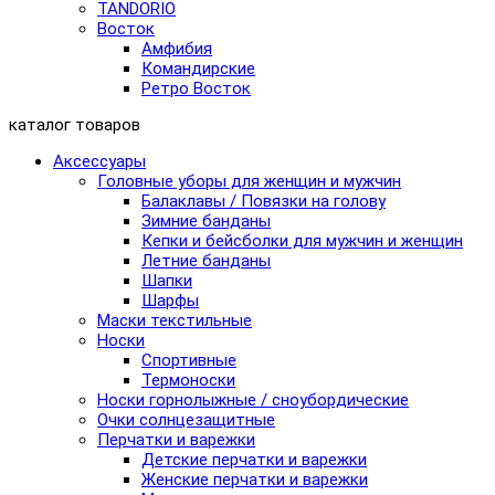
TANDORIO
Восток
Амфибия
Командирские
Ретро Восток
каталог товаров
Аксессуары
Головные уборы для женщин и мужчин
Балаклавы / Повязки на голову
Зимние банданы
Кепки и бейсболки для мужчин и женщин
Летние банданы
Шапки
Шарфы
Маски текстильные
Носки
Спортивные
Термоноски
Носки горнолыжные / сноубордические
Очки солнцезащитные
Перчатки и варежки
Детские перчатки и варежки
Женские перчатки и варежки