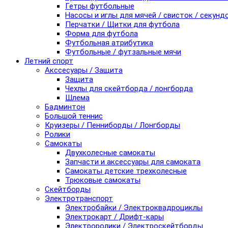
Гетры футбольные
Насосы и иглы для мячей / свисток / секунд
Перчатки / Щитки для футбола
Форма для футбола
Футбольная атрибутика
Футбольные / футзальные мячи
Летний спорт
Акссесуары / Защита
Защита
Чехлы для скейтборда / лонгборда
Шлема
Бадминтон
Большой теннис
Круизеры / Пенниборды / Лонгборды
Ролики
Самокаты
Двухколесные самокаты
Запчасти и аксессуары для самоката
Самокаты детские трехколесные
Трюковые самокаты
Скейтборды
Электротранспорт
Электробайки / Электроквадроциклы
Электрокарт / Дрифт-кары
Электроролики / Электроскейтборды