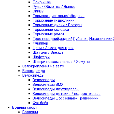
Покрышки
Руль / Обмотка / Вынос
Спицы
Тормоза дисковые/ободные
Тормозные гидролинии
Тормозные диски / Роторы
Тормозные колодки
Тормозные ручки
Трос передний,задний,Рубашка,Наконечники,
Флиппер
Цепи / Замок для цепи
Шатуны / Звезды
Шифтеры
Штыри подседельные / Хомуты
Велокрепления на авто
Велоодежда
Велосипеды
Велосипеды
Велосипеды BMX
Велосипеды двухподвесы
Велосипеды детские / подростковые
Велосипеды шоссейные/ Гравийники
Фэтбайк
Водный спорт
Баллоны