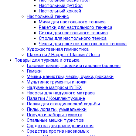
Настольный баскетбол
Настольный футбол
Настольный хоккей
Настольный теннис
Мячи для настольного тенниса
Ракетки для настольного тенниса
Сетки для настольного тенниса
Столы для настольного тениса
Чехлы для ракеток настольного тенниса
Художественная гимнастика
Шахматы / Нарды / Шашки / Лото
Товары для туризма и отдыха
Газовые лампы, горелки и газовые баллоны
Гамаки
Мешки, канистры, чехлы, сумки, рюкзаки
Мультиинструменты и ножи
Надувные матрасы INTEX
Насосы для надувного матраса
Палатки / Комплектующие
Палки для скандинавской ходьбы
Пилы, лопаты, умывальники
Посуда и наборы туриста
Спальные мешки туристов
Средства для разведения огня
Средства против насекомых