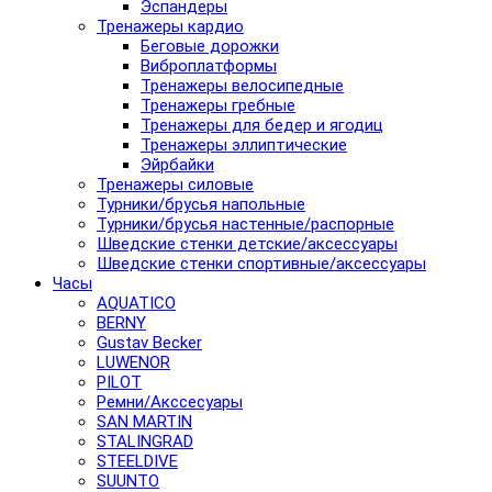
Эспандеры
Тренажеры кардио
Беговые дорожки
Виброплатформы
Тренажеры велосипедные
Тренажеры гребные
Тренажеры для бедер и ягодиц
Тренажеры эллиптические
Эйрбайки
Тренажеры силовые
Турники/брусья напольные
Турники/брусья настенные/распорные
Шведские стенки детские/аксессуары
Шведские стенки спортивные/аксессуары
Часы
AQUATICO
BERNY
Gustav Becker
LUWENOR
PILOT
Pемни/Акссесуары
SAN MARTIN
STALINGRAD
STEELDIVE
SUUNTO