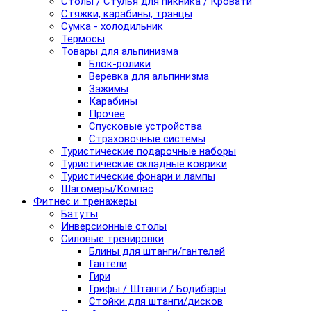
Столы / Стулья для пикника / Кровати
Стяжки, карабины, транцы
Сумка - холодильник
Термосы
Товары для альпинизма
Блок-ролики
Веревка для альпинизма
Зажимы
Карабины
Прочее
Спусковые устройства
Страховочные системы
Туристические подарочные наборы
Туристические складные коврики
Туристические фонари и лампы
Шагомеры/Компас
Фитнес и тренажеры
Батуты
Инверсионные столы
Силовые тренировки
Блины для штанги/гантелей
Гантели
Гири
Грифы / Штанги / Бодибары
Стойки для штанги/дисков