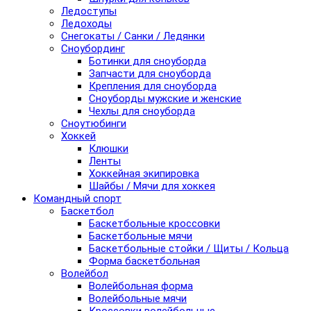
Ледоступы
Ледоходы
Снегокаты / Санки / Ледянки
Сноубординг
Ботинки для сноуборда
Запчасти для сноуборда
Крепления для сноуборда
Сноуборды мужские и женские
Чехлы для сноуборда
Сноутюбинги
Хоккей
Клюшки
Ленты
Хоккейная экипировка
Шайбы / Мячи для хоккея
Командный спорт
Баскетбол
Баскетбольные кроссовки
Баскетбольные мячи
Баскетбольные стойки / Щиты / Кольца
Форма баскетбольная
Волейбол
Волейбольная форма
Волейбольные мячи