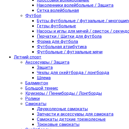
Кроссовки волейбольные
Наколенники волейбольные / Защита
Сетка волейбольная
Футбол
Бутсы футбольные / футзальные / многоши
Гетры футбольные
Насосы и иглы для мячей / свисток / секунд
Перчатки / Щитки для футбола
Форма для футбола
Футбольная атрибутика
Футбольные / футзальные мячи
Летний спорт
Акссесуары / Защита
Защита
Чехлы для скейтборда / лонгборда
Шлема
Бадминтон
Большой теннис
Круизеры / Пенниборды / Лонгборды
Ролики
Самокаты
Двухколесные самокаты
Запчасти и аксессуары для самоката
Самокаты детские трехколесные
Трюковые самокаты