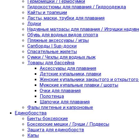
Гермомешки / Гермосумки
Гидрокостюмы для плавания / Гидроодежда
Кайты и трапеции
Ласты, маски, трубки для плавания
Лодки
Надувные матрасы для плавания / Игрушки надув
Обувь для водных видов спорта
Пляжные аксессуары / игры
Сапборды I Sup-доски
Спасательные жилеты
Сумки / Чехлы для водных лыж
Товары для бассейна
Аксессуары для плавания
Детские купальники, плавки
Женские купальники закрытого и открытого
Мужские купальные плавки / шорты
Очки для плавания
Полотенца
Шапочки для плавания
Фалы плетеные и капроновые
Единоборства
Бинты боксерские
Боксерские мешки / Груши / Подвесы
Защита для единоборств
Капы