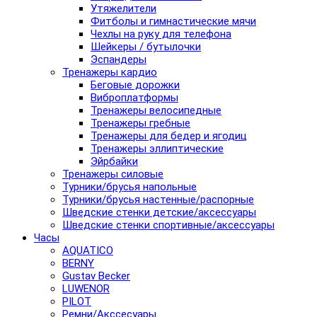
Утяжелители
Фитболы и гимнастические мячи
Чехлы на руку для телефона
Шейкеры / бутылочки
Эспандеры
Тренажеры кардио
Беговые дорожки
Виброплатформы
Тренажеры велосипедные
Тренажеры гребные
Тренажеры для бедер и ягодиц
Тренажеры эллиптические
Эйрбайки
Тренажеры силовые
Турники/брусья напольные
Турники/брусья настенные/распорные
Шведские стенки детские/аксессуары
Шведские стенки спортивные/аксессуары
Часы
AQUATICO
BERNY
Gustav Becker
LUWENOR
PILOT
Pемни/Акссесуары