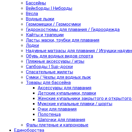
Бассейны
Вейкборды I Ниборды
Вёсла
Водные лыжи
Гермомешки / Гермосумки
Гидрокостюмы для плавания / Гидроодежда
Кайты и трапеции
Ласты, маски, трубки для плавания
Лодки
Надувные матрасы для плавания / Игрушки надув
Обувь для водных видов спорта
Пляжные аксессуары / игры
Сапборды I Sup-доски
Спасательные жилеты
Сумки / Чехлы для водных лыж
Товары для бассейна
Аксессуары для плавания
Детские купальники, плавки
Женские купальники закрытого и открытого
Мужские купальные плавки / шорты
Очки для плавания
Полотенца
Шапочки для плавания
Фалы плетеные и капроновые
Единоборства