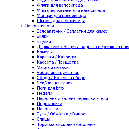
Седла для велосипеда / чехлы
Фляги для велосипеда
Флягодержатели для велосипеда
Фонари для велосипеда
Шлемы для велосипеда
Велозапчасти
Велоаптечки / Заплатки для камер
Вилки
Втулки
Держатели / Защита заднего переключател
Камеры
Каретки / Катридж
Кассета / Трещотка
Масла и смазки
Набор инструментов
Обода / Колеса в сборе
Оси/Эксцентрики
Пеги для bmx
Педали
Передние и задние переключатели
Подшипники
Покрышки
Руль / Обмотка / Вынос
Спицы
Тормоза дисковые/ободные