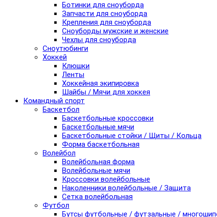
Ботинки для сноуборда
Запчасти для сноуборда
Крепления для сноуборда
Сноуборды мужские и женские
Чехлы для сноуборда
Сноутюбинги
Хоккей
Клюшки
Ленты
Хоккейная экипировка
Шайбы / Мячи для хоккея
Командный спорт
Баскетбол
Баскетбольные кроссовки
Баскетбольные мячи
Баскетбольные стойки / Щиты / Кольца
Форма баскетбольная
Волейбол
Волейбольная форма
Волейбольные мячи
Кроссовки волейбольные
Наколенники волейбольные / Защита
Сетка волейбольная
Футбол
Бутсы футбольные / футзальные / многоши