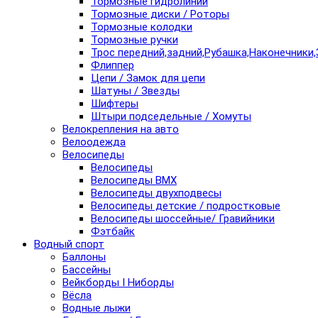
Тормозные гидролинии
Тормозные диски / Роторы
Тормозные колодки
Тормозные ручки
Трос передний,задний,Рубашка,Наконечники,
Флиппер
Цепи / Замок для цепи
Шатуны / Звезды
Шифтеры
Штыри подседельные / Хомуты
Велокрепления на авто
Велоодежда
Велосипеды
Велосипеды
Велосипеды BMX
Велосипеды двухподвесы
Велосипеды детские / подростковые
Велосипеды шоссейные/ Гравийники
Фэтбайк
Водный спорт
Баллоны
Бассейны
Вейкборды I Ниборды
Вёсла
Водные лыжи