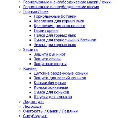
Горнолыжные и сноубордические маски / очки
Горнолыжные и сноубордические шлема
Горные Лыжи
Горнолыжные ботинки
Крепления для горных лыж
Крепления для лыж на авто
Лыжи горные
Палки для горных лыж
Сумки для горнолыжных ботинок
Чехлы для горных лыж
Защита
Защита рук и ног
Защита спины
Защитные шорты
Коньки
Детские раздвижные коньки
Защита для лезвий коньков
Коньки фигурные
Коньки хоккейные
Сумка для коньков
Шнурки для коньков
Ледоступы
Ледоходы
Снегокаты / Санки / Ледянки
Сноубординг