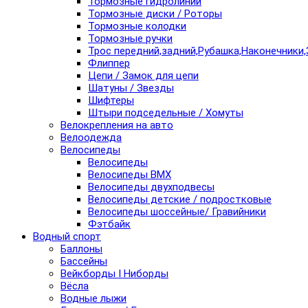
Тормозные гидролинии
Тормозные диски / Роторы
Тормозные колодки
Тормозные ручки
Трос передний,задний,Рубашка,Наконечники,
Флиппер
Цепи / Замок для цепи
Шатуны / Звезды
Шифтеры
Штыри подседельные / Хомуты
Велокрепления на авто
Велоодежда
Велосипеды
Велосипеды
Велосипеды BMX
Велосипеды двухподвесы
Велосипеды детские / подростковые
Велосипеды шоссейные/ Гравийники
Фэтбайк
Водный спорт
Баллоны
Бассейны
Вейкборды I Ниборды
Вёсла
Водные лыжи