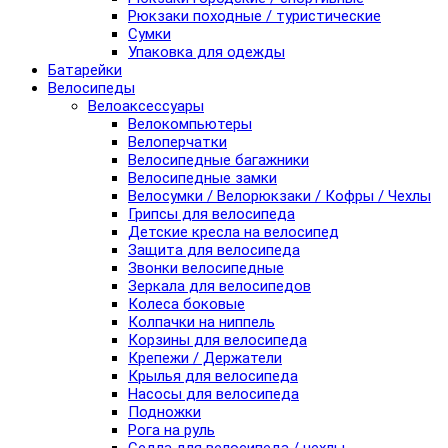
Рюкзаки походные / туристические
Сумки
Упаковка для одежды
Батарейки
Велосипеды
Велоаксессуары
Велокомпьютеры
Велоперчатки
Велосипедные багажники
Велосипедные замки
Велосумки / Велорюкзаки / Кофры / Чехлы
Грипсы для велосипеда
Детские кресла на велосипед
Защита для велосипеда
Звонки велосипедные
Зеркала для велосипедов
Колеса боковые
Колпачки на ниппель
Корзины для велосипеда
Крепежи / Держатели
Крылья для велосипеда
Насосы для велосипеда
Подножки
Рога на руль