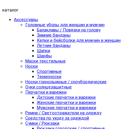
каталог
Аксессуары
Головные уборы для женщин и мужчин
Балаклавы / Повязки на голову
Зимние банданы
Кепки и бейсболки для мужчин и женщин
Летние банданы
Шапки
Шарфы
Маски текстильные
Носки
Спортивные
Термоноски
Носки горнолыжные / сноубордические
Очки солнцезащитные
Перчатки и варежки
Детские перчатки и варежки
Женские перчатки и варежки
Мужские перчатки и варежки
Ремни / Светоотражатели на одежду
Средства по уходу за одеждой
Сумки / Рюкзаки
Рюкзаки городские / спортивные