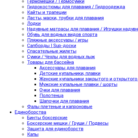
Гермомешки / Гермосумки
Гидрокостюмы для плавания / Гидроодежда
Кайты и трапеции
Ласты, маски, трубки для плавания
Лодки
Надувные матрасы для плавания / Игрушки надув
Обувь для водных видов спорта
Пляжные аксессуары / игры
Сапборды I Sup-доски
Спасательные жилеты
Сумки / Чехлы для водных лыж
Товары для бассейна
Аксессуары для плавания
Детские купальники, плавки
Женские купальники закрытого и открытого
Мужские купальные плавки / шорты
Очки для плавания
Полотенца
Шапочки для плавания
Фалы плетеные и капроновые
Единоборства
Бинты боксерские
Боксерские мешки / Груши / Подвесы
Защита для единоборств
Капы