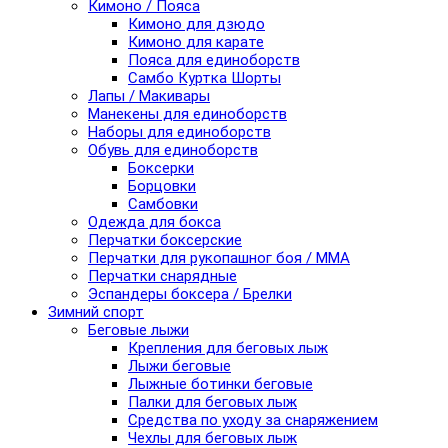
Кимоно / Пояса
Кимоно для дзюдо
Кимоно для карате
Пояса для единоборств
Самбо Куртка Шорты
Лапы / Макивары
Манекены для единоборств
Наборы для единоборств
Обувь для единоборств
Боксерки
Борцовки
Самбовки
Одежда для бокса
Перчатки боксерские
Перчатки для рукопашног боя / ММА
Перчатки снарядные
Эспандеры боксера / Брелки
Зимний спорт
Беговые лыжи
Крепления для беговых лыж
Лыжи беговые
Лыжные ботинки беговые
Палки для беговых лыж
Средства по уходу за снаряжением
Чехлы для беговых лыж