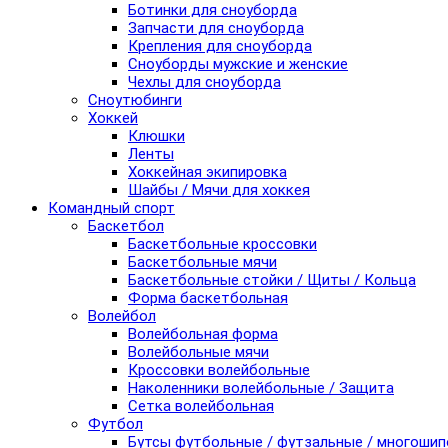
Ботинки для сноуборда
Запчасти для сноуборда
Крепления для сноуборда
Сноуборды мужские и женские
Чехлы для сноуборда
Сноутюбинги
Хоккей
Клюшки
Ленты
Хоккейная экипировка
Шайбы / Мячи для хоккея
Командный спорт
Баскетбол
Баскетбольные кроссовки
Баскетбольные мячи
Баскетбольные стойки / Щиты / Кольца
Форма баскетбольная
Волейбол
Волейбольная форма
Волейбольные мячи
Кроссовки волейбольные
Наколенники волейбольные / Защита
Сетка волейбольная
Футбол
Бутсы футбольные / футзальные / многоши