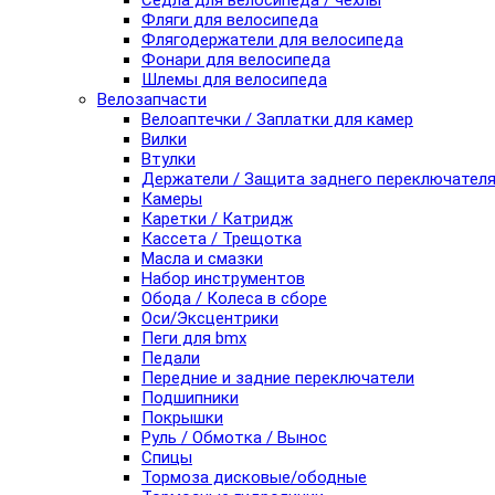
Седла для велосипеда / чехлы
Фляги для велосипеда
Флягодержатели для велосипеда
Фонари для велосипеда
Шлемы для велосипеда
Велозапчасти
Велоаптечки / Заплатки для камер
Вилки
Втулки
Держатели / Защита заднего переключател
Камеры
Каретки / Катридж
Кассета / Трещотка
Масла и смазки
Набор инструментов
Обода / Колеса в сборе
Оси/Эксцентрики
Пеги для bmx
Педали
Передние и задние переключатели
Подшипники
Покрышки
Руль / Обмотка / Вынос
Спицы
Тормоза дисковые/ободные