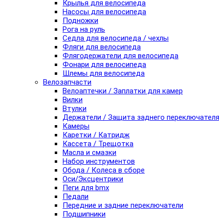
Крылья для велосипеда
Насосы для велосипеда
Подножки
Рога на руль
Седла для велосипеда / чехлы
Фляги для велосипеда
Флягодержатели для велосипеда
Фонари для велосипеда
Шлемы для велосипеда
Велозапчасти
Велоаптечки / Заплатки для камер
Вилки
Втулки
Держатели / Защита заднего переключател
Камеры
Каретки / Катридж
Кассета / Трещотка
Масла и смазки
Набор инструментов
Обода / Колеса в сборе
Оси/Эксцентрики
Пеги для bmx
Педали
Передние и задние переключатели
Подшипники