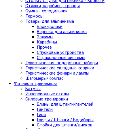
Столы / Стулья для пикника / Кровати
Стяжки, карабины, транцы
Сумка - холодильник
Термосы
Товары для альпинизма
Блок-ролики
Веревка для альпинизма
Зажимы
Карабины
Прочее
Спусковые устройства
Страховочные системы
Туристические подарочные наборы
Туристические складные коврики
Туристические фонари и лампы
Шагомеры/Компас
Фитнес и тренажеры
Батуты
Инверсионные столы
Силовые тренировки
Блины для штанги/гантелей
Гантели
Гири
Грифы / Штанги / Бодибары
Стойки для штанги/дисков