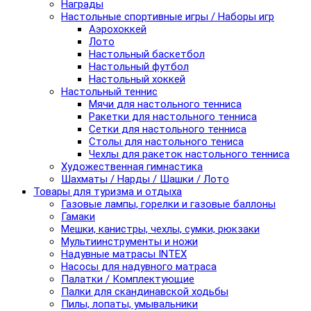
Награды
Настольные спортивные игры / Наборы игр
Аэрохоккей
Лото
Настольный баскетбол
Настольный футбол
Настольный хоккей
Настольный теннис
Мячи для настольного тенниса
Ракетки для настольного тенниса
Сетки для настольного тенниса
Столы для настольного тениса
Чехлы для ракеток настольного тенниса
Художественная гимнастика
Шахматы / Нарды / Шашки / Лото
Товары для туризма и отдыха
Газовые лампы, горелки и газовые баллоны
Гамаки
Мешки, канистры, чехлы, сумки, рюкзаки
Мультиинструменты и ножи
Надувные матрасы INTEX
Насосы для надувного матраса
Палатки / Комплектующие
Палки для скандинавской ходьбы
Пилы, лопаты, умывальники