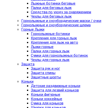
Лыжные ботинки беговые
Палки для беговых лыж
Средства по уходу за снаряжением
Чехлы для беговых лыж
Горнолыжные и сноубордические маски / очки
Горнолыжные и сноубордические шлема
Горные Лыжи
Горнолыжные ботинки
Крепления для горных лыж
Крепления для лыж на авто
Лыжи горные
Палки для горных лыж
Сумки для горнолыжных ботинок
Чехлы для горных лыж
Защита
Защита рук и ног
Защита спины
Защитные шорты
Коньки
Детские раздвижные коньки
Защита для лезвий коньков
Коньки фигурные
Коньки хоккейные
Сумка для коньков
Шнурки для коньков