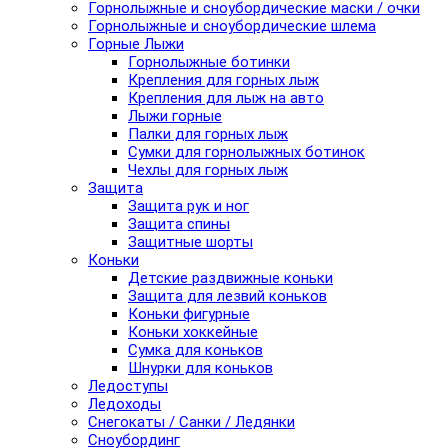
Горнолыжные и сноубордические маски / очки
Горнолыжные и сноубордические шлема
Горные Лыжи
Горнолыжные ботинки
Крепления для горных лыж
Крепления для лыж на авто
Лыжи горные
Палки для горных лыж
Сумки для горнолыжных ботинок
Чехлы для горных лыж
Защита
Защита рук и ног
Защита спины
Защитные шорты
Коньки
Детские раздвижные коньки
Защита для лезвий коньков
Коньки фигурные
Коньки хоккейные
Сумка для коньков
Шнурки для коньков
Ледоступы
Ледоходы
Снегокаты / Санки / Ледянки
Сноубординг