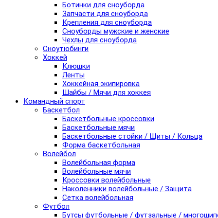
Ботинки для сноуборда
Запчасти для сноуборда
Крепления для сноуборда
Сноуборды мужские и женские
Чехлы для сноуборда
Сноутюбинги
Хоккей
Клюшки
Ленты
Хоккейная экипировка
Шайбы / Мячи для хоккея
Командный спорт
Баскетбол
Баскетбольные кроссовки
Баскетбольные мячи
Баскетбольные стойки / Щиты / Кольца
Форма баскетбольная
Волейбол
Волейбольная форма
Волейбольные мячи
Кроссовки волейбольные
Наколенники волейбольные / Защита
Сетка волейбольная
Футбол
Бутсы футбольные / футзальные / многоши