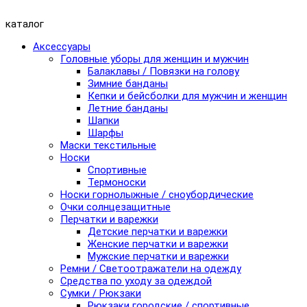
каталог
Аксессуары
Головные уборы для женщин и мужчин
Балаклавы / Повязки на голову
Зимние банданы
Кепки и бейсболки для мужчин и женщин
Летние банданы
Шапки
Шарфы
Маски текстильные
Носки
Спортивные
Термоноски
Носки горнолыжные / сноубордические
Очки солнцезащитные
Перчатки и варежки
Детские перчатки и варежки
Женские перчатки и варежки
Мужские перчатки и варежки
Ремни / Светоотражатели на одежду
Средства по уходу за одеждой
Сумки / Рюкзаки
Рюкзаки городские / спортивные