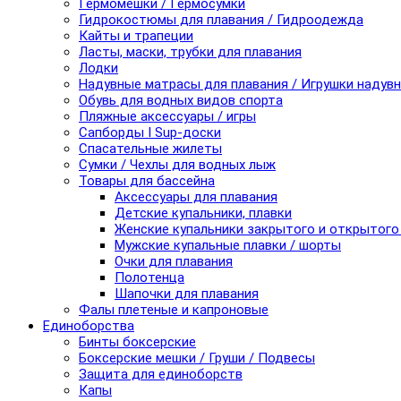
Гермомешки / Гермосумки
Гидрокостюмы для плавания / Гидроодежда
Кайты и трапеции
Ласты, маски, трубки для плавания
Лодки
Надувные матрасы для плавания / Игрушки надув
Обувь для водных видов спорта
Пляжные аксессуары / игры
Сапборды I Sup-доски
Спасательные жилеты
Сумки / Чехлы для водных лыж
Товары для бассейна
Аксессуары для плавания
Детские купальники, плавки
Женские купальники закрытого и открытого
Мужские купальные плавки / шорты
Очки для плавания
Полотенца
Шапочки для плавания
Фалы плетеные и капроновые
Единоборства
Бинты боксерские
Боксерские мешки / Груши / Подвесы
Защита для единоборств
Капы