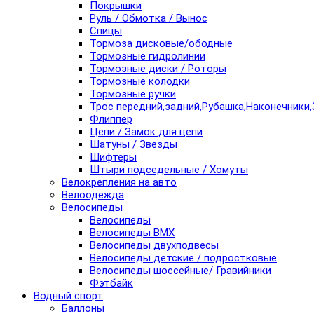
Покрышки
Руль / Обмотка / Вынос
Спицы
Тормоза дисковые/ободные
Тормозные гидролинии
Тормозные диски / Роторы
Тормозные колодки
Тормозные ручки
Трос передний,задний,Рубашка,Наконечники,
Флиппер
Цепи / Замок для цепи
Шатуны / Звезды
Шифтеры
Штыри подседельные / Хомуты
Велокрепления на авто
Велоодежда
Велосипеды
Велосипеды
Велосипеды BMX
Велосипеды двухподвесы
Велосипеды детские / подростковые
Велосипеды шоссейные/ Гравийники
Фэтбайк
Водный спорт
Баллоны