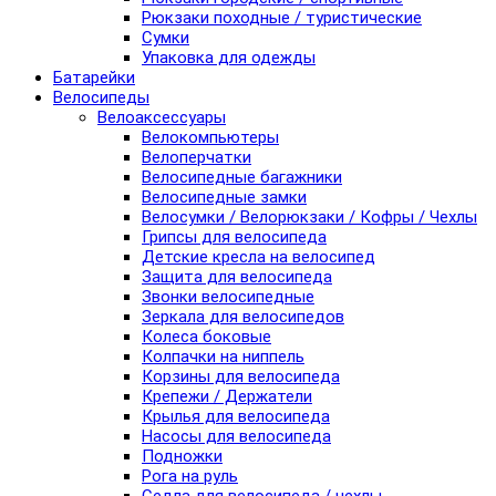
Рюкзаки походные / туристические
Сумки
Упаковка для одежды
Батарейки
Велосипеды
Велоаксессуары
Велокомпьютеры
Велоперчатки
Велосипедные багажники
Велосипедные замки
Велосумки / Велорюкзаки / Кофры / Чехлы
Грипсы для велосипеда
Детские кресла на велосипед
Защита для велосипеда
Звонки велосипедные
Зеркала для велосипедов
Колеса боковые
Колпачки на ниппель
Корзины для велосипеда
Крепежи / Держатели
Крылья для велосипеда
Насосы для велосипеда
Подножки
Рога на руль