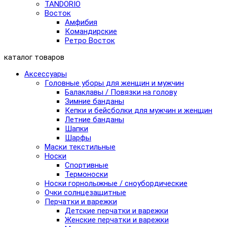
TANDORIO
Восток
Амфибия
Командирские
Ретро Восток
каталог товаров
Аксессуары
Головные уборы для женщин и мужчин
Балаклавы / Повязки на голову
Зимние банданы
Кепки и бейсболки для мужчин и женщин
Летние банданы
Шапки
Шарфы
Маски текстильные
Носки
Спортивные
Термоноски
Носки горнолыжные / сноубордические
Очки солнцезащитные
Перчатки и варежки
Детские перчатки и варежки
Женские перчатки и варежки