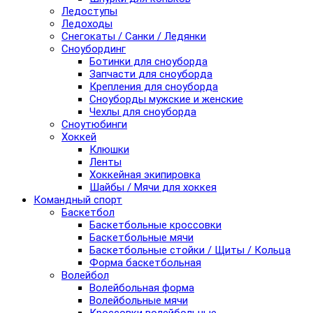
Ледоступы
Ледоходы
Снегокаты / Санки / Ледянки
Сноубординг
Ботинки для сноуборда
Запчасти для сноуборда
Крепления для сноуборда
Сноуборды мужские и женские
Чехлы для сноуборда
Сноутюбинги
Хоккей
Клюшки
Ленты
Хоккейная экипировка
Шайбы / Мячи для хоккея
Командный спорт
Баскетбол
Баскетбольные кроссовки
Баскетбольные мячи
Баскетбольные стойки / Щиты / Кольца
Форма баскетбольная
Волейбол
Волейбольная форма
Волейбольные мячи