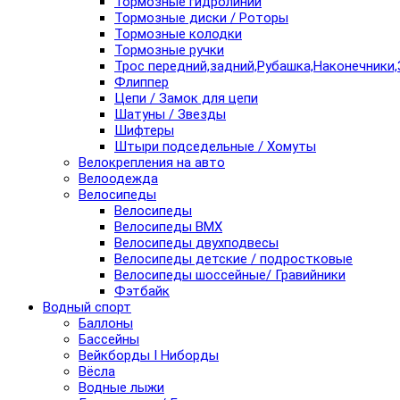
Тормозные гидролинии
Тормозные диски / Роторы
Тормозные колодки
Тормозные ручки
Трос передний,задний,Рубашка,Наконечники,
Флиппер
Цепи / Замок для цепи
Шатуны / Звезды
Шифтеры
Штыри подседельные / Хомуты
Велокрепления на авто
Велоодежда
Велосипеды
Велосипеды
Велосипеды BMX
Велосипеды двухподвесы
Велосипеды детские / подростковые
Велосипеды шоссейные/ Гравийники
Фэтбайк
Водный спорт
Баллоны
Бассейны
Вейкборды I Ниборды
Вёсла
Водные лыжи