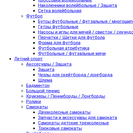
Кроссовки волейбольные
Наколенники волейбольные / Защита
Сетка волейбольная
Футбол
Бутсы футбольные / футзальные / многоши
Гетры футбольные
Насосы и иглы для мячей / свисток / секунд
Перчатки / Щитки для футбола
Форма для футбола
Футбольная атрибутика
Футбольные / футзальные мячи
Летний спорт
Акссесуары / Защита
Защита
Чехлы для скейтборда / лонгборда
Шлема
Бадминтон
Большой теннис
Круизеры / Пенниборды / Лонгборды
Ролики
Самокаты
Двухколесные самокаты
Запчасти и аксессуары для самоката
Самокаты детские трехколесные
Трюковые самокаты