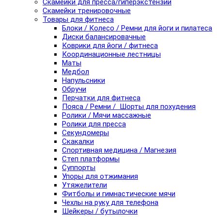
Скамейки для пресса/гиперэкстензии
Скамейки тренировочные
Товары для фитнеса
Блоки / Колесо / Ремни для йоги и пилатеса
Диски балансировачные
Коврики для йоги / фитнеса
Координационные лестницы
Маты
Медбол
Напульсники
Обручи
Перчатки для фитнеса
Пояса / Ремни / Шорты для похудения
Ролики / Мячи массажные
Ролики для пресса
Секундомеры
Скакалки
Спортивная медицина / Магнезия
Степ платформы
Суппорты
Упоры для отжимания
Утяжелители
Фитболы и гимнастические мячи
Чехлы на руку для телефона
Шейкеры / бутылочки