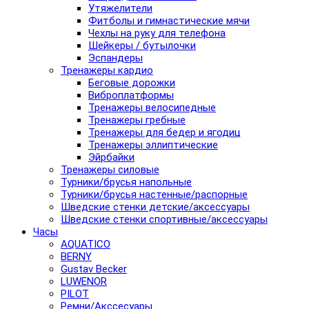
Утяжелители
Фитболы и гимнастические мячи
Чехлы на руку для телефона
Шейкеры / бутылочки
Эспандеры
Тренажеры кардио
Беговые дорожки
Виброплатформы
Тренажеры велосипедные
Тренажеры гребные
Тренажеры для бедер и ягодиц
Тренажеры эллиптические
Эйрбайки
Тренажеры силовые
Турники/брусья напольные
Турники/брусья настенные/распорные
Шведские стенки детские/аксессуары
Шведские стенки спортивные/аксессуары
Часы
AQUATICO
BERNY
Gustav Becker
LUWENOR
PILOT
Pемни/Акссесуары