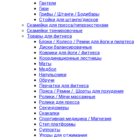
Гантели
Гири
Грифы / Штанги / Бодибары
Стойки для штанги/дисков
Скамейки для пресса/гиперэкстензии
Скамейки тренировочные
Товары для фитнеса
Блоки / Колесо / Ремни для йоги и пилатеса
Диски балансировачные
Коврики для йоги / фитнеса
Координационные лестницы
Маты
Медбол
Напульсники
Обручи
Перчатки для фитнеса
Пояса / Ремни / Шорты для похудения
Ролики / Мячи массажные
Ролики для пресса
Секундомеры
Скакалки
Спортивная медицина / Магнезия
Степ платформы
Суппорты
Упоры для отжимания