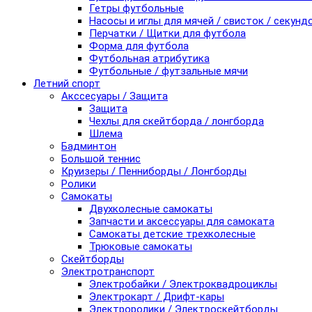
Гетры футбольные
Насосы и иглы для мячей / свисток / секунд
Перчатки / Щитки для футбола
Форма для футбола
Футбольная атрибутика
Футбольные / футзальные мячи
Летний спорт
Акссесуары / Защита
Защита
Чехлы для скейтборда / лонгборда
Шлема
Бадминтон
Большой теннис
Круизеры / Пенниборды / Лонгборды
Ролики
Самокаты
Двухколесные самокаты
Запчасти и аксессуары для самоката
Самокаты детские трехколесные
Трюковые самокаты
Скейтборды
Электротранспорт
Электробайки / Электроквадроциклы
Электрокарт / Дрифт-кары
Электроролики / Электроскейтборды