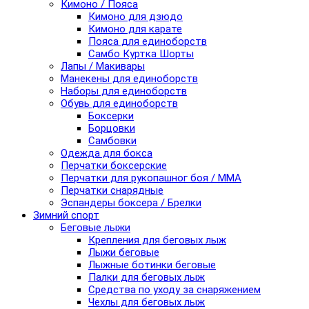
Кимоно / Пояса
Кимоно для дзюдо
Кимоно для карате
Пояса для единоборств
Самбо Куртка Шорты
Лапы / Макивары
Манекены для единоборств
Наборы для единоборств
Обувь для единоборств
Боксерки
Борцовки
Самбовки
Одежда для бокса
Перчатки боксерские
Перчатки для рукопашног боя / ММА
Перчатки снарядные
Эспандеры боксера / Брелки
Зимний спорт
Беговые лыжи
Крепления для беговых лыж
Лыжи беговые
Лыжные ботинки беговые
Палки для беговых лыж
Средства по уходу за снаряжением
Чехлы для беговых лыж