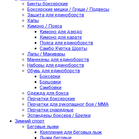
Бинты боксерские
Боксерские мешки / Груши / Подвесы
Защита для единоборств
Капы
Кимоно / Пояса
Кимоно для дзюдо
Кимоно для карате
Пояса для единоборств
Самбо Куртка Шорты
Лапы / Макивары
Манекены для единоборств
Наборы для единоборств
Обувь для единоборств
Боксерки
Борцовки
Самбовки
Одежда для бокса
Перчатки боксерские
Перчатки для рукопашног боя / ММА
Перчатки снарядные
Эспандеры боксера / Брелки
Зимний спорт
Беговые лыжи
Крепления для беговых лыж
Лыжи беговые