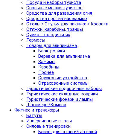
Посуда и наборы туриста
Спальные мешки туристов
Средства для разведения огня
Средства против насекомых
Столы / Стулья для пикника / Кровати
Стяжки, карабины, транцы
Сумка - холодильник
Термосы
Товары для альпинизма
Блок-ролики
Веревка для альпинизма
Зажимы
Карабины
Прочее
Спусковые устройства
Страховочные системы
Туристические подарочные наборы
Туристические складные коврики
Туристические фонари и лампы
Шагомеры/Компас
Фитнес и тренажеры
Батуты
Инверсионные столы
Силовые тренировки
Блины для штанги/гантелей