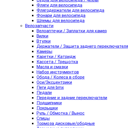
Седла для велосипеда / чехлы
Фляги для велосипеда
Флягодержатели для велосипеда
Фонари для велосипеда
Шлемы для велосипеда
Велозапчасти
Велоаптечки / Заплатки для камер
Вилки
Втулки
Держатели / Защита заднего переключател
Камеры
Каретки / Катридж
Кассета / Трещотка
Масла и смазки
Набор инструментов
Обода / Колеса в сборе
Оси/Эксцентрики
Пеги для bmx
Педали
Передние и задние переключатели
Подшипники
Покрышки
Руль / Обмотка / Вынос
Спицы
Тормоза дисковые/ободные