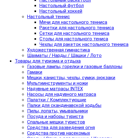
Настольный баскетбол
Настольный футбол
Настольный хоккей
Настольный теннис
Мячи для настольного тенниса
Ракетки для настольного тенниса
Сетки для настольного тенниса
Столы для настольного тениса
Чехлы для ракеток настольного тенниса
Художественная гимнастика
Шахматы / Нарды / Шашки / Лото
Товары для туризма и отдыха
Газовые лампы, горелки и газовые баллоны
Гамаки
Мешки, канистры, чехлы, сумки, рюкзаки
Мультиинструменты и ножи
Надувные матрасы INTEX
Насосы для надувного матраса
Палатки / Комплектующие
Палки для скандинавской ходьбы
Пилы, лопаты, умывальники
Посуда и наборы туриста
Спальные мешки туристов
Средства для разведения огня
Средства против насекомых