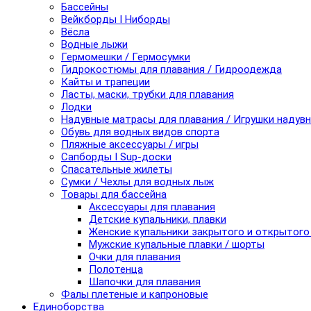
Бассейны
Вейкборды I Ниборды
Вёсла
Водные лыжи
Гермомешки / Гермосумки
Гидрокостюмы для плавания / Гидроодежда
Кайты и трапеции
Ласты, маски, трубки для плавания
Лодки
Надувные матрасы для плавания / Игрушки надув
Обувь для водных видов спорта
Пляжные аксессуары / игры
Сапборды I Sup-доски
Спасательные жилеты
Сумки / Чехлы для водных лыж
Товары для бассейна
Аксессуары для плавания
Детские купальники, плавки
Женские купальники закрытого и открытого
Мужские купальные плавки / шорты
Очки для плавания
Полотенца
Шапочки для плавания
Фалы плетеные и капроновые
Единоборства