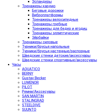
Эспандеры
Тренажеры кардио
Беговые дорожки
Виброплатформы
Тренажеры велосипедные
Тренажеры гребные
Тренажеры для бедер и ягодиц
Тренажеры эллиптические
Эйрбайки
Тренажеры силовые
Турники/брусья напольные
Турники/брусья настенные/распорные
Шведские стенки детские/аксессуары
Шведские стенки спортивные/аксессуары
Часы
AQUATICO
BERNY
Gustav Becker
LUWENOR
PILOT
Pемни/Акссесуары
SAN MARTIN
STALINGRAD
STEELDIVE
SUUNTO