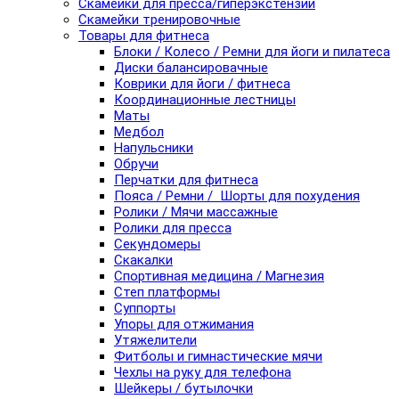
Скамейки для пресса/гиперэкстензии
Скамейки тренировочные
Товары для фитнеса
Блоки / Колесо / Ремни для йоги и пилатеса
Диски балансировачные
Коврики для йоги / фитнеса
Координационные лестницы
Маты
Медбол
Напульсники
Обручи
Перчатки для фитнеса
Пояса / Ремни / Шорты для похудения
Ролики / Мячи массажные
Ролики для пресса
Секундомеры
Скакалки
Спортивная медицина / Магнезия
Степ платформы
Суппорты
Упоры для отжимания
Утяжелители
Фитболы и гимнастические мячи
Чехлы на руку для телефона
Шейкеры / бутылочки