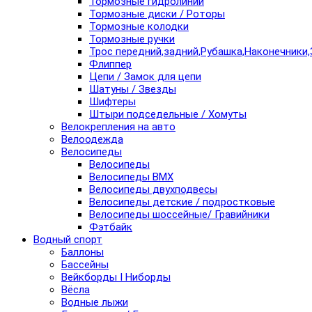
Тормозные гидролинии
Тормозные диски / Роторы
Тормозные колодки
Тормозные ручки
Трос передний,задний,Рубашка,Наконечники,
Флиппер
Цепи / Замок для цепи
Шатуны / Звезды
Шифтеры
Штыри подседельные / Хомуты
Велокрепления на авто
Велоодежда
Велосипеды
Велосипеды
Велосипеды BMX
Велосипеды двухподвесы
Велосипеды детские / подростковые
Велосипеды шоссейные/ Гравийники
Фэтбайк
Водный спорт
Баллоны
Бассейны
Вейкборды I Ниборды
Вёсла
Водные лыжи