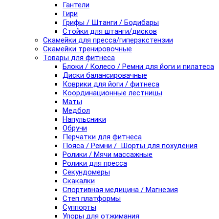
Гантели
Гири
Грифы / Штанги / Бодибары
Стойки для штанги/дисков
Скамейки для пресса/гиперэкстензии
Скамейки тренировочные
Товары для фитнеса
Блоки / Колесо / Ремни для йоги и пилатеса
Диски балансировачные
Коврики для йоги / фитнеса
Координационные лестницы
Маты
Медбол
Напульсники
Обручи
Перчатки для фитнеса
Пояса / Ремни / Шорты для похудения
Ролики / Мячи массажные
Ролики для пресса
Секундомеры
Скакалки
Спортивная медицина / Магнезия
Степ платформы
Суппорты
Упоры для отжимания