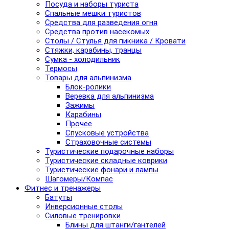
Посуда и наборы туриста
Спальные мешки туристов
Средства для разведения огня
Средства против насекомых
Столы / Стулья для пикника / Кровати
Стяжки, карабины, транцы
Сумка - холодильник
Термосы
Товары для альпинизма
Блок-ролики
Веревка для альпинизма
Зажимы
Карабины
Прочее
Спусковые устройства
Страховочные системы
Туристические подарочные наборы
Туристические складные коврики
Туристические фонари и лампы
Шагомеры/Компас
Фитнес и тренажеры
Батуты
Инверсионные столы
Силовые тренировки
Блины для штанги/гантелей