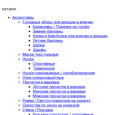
каталог
Аксессуары
Головные уборы для женщин и мужчин
Балаклавы / Повязки на голову
Зимние банданы
Кепки и бейсболки для мужчин и женщин
Летние банданы
Шапки
Шарфы
Маски текстильные
Носки
Спортивные
Термоноски
Носки горнолыжные / сноубордические
Очки солнцезащитные
Перчатки и варежки
Детские перчатки и варежки
Женские перчатки и варежки
Мужские перчатки и варежки
Ремни / Светоотражатели на одежду
Средства по уходу за одеждой
Сумки / Рюкзаки
Рюкзаки городские / спортивные