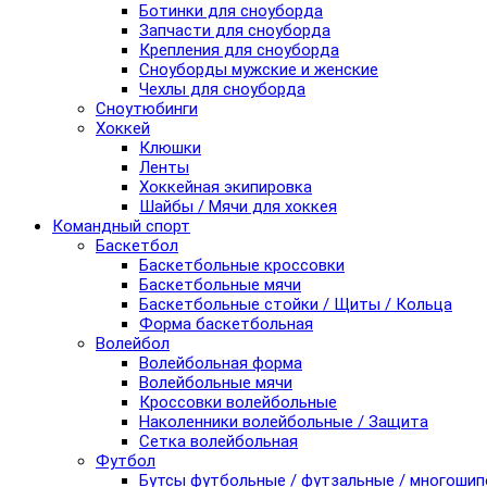
Ботинки для сноуборда
Запчасти для сноуборда
Крепления для сноуборда
Сноуборды мужские и женские
Чехлы для сноуборда
Сноутюбинги
Хоккей
Клюшки
Ленты
Хоккейная экипировка
Шайбы / Мячи для хоккея
Командный спорт
Баскетбол
Баскетбольные кроссовки
Баскетбольные мячи
Баскетбольные стойки / Щиты / Кольца
Форма баскетбольная
Волейбол
Волейбольная форма
Волейбольные мячи
Кроссовки волейбольные
Наколенники волейбольные / Защита
Сетка волейбольная
Футбол
Бутсы футбольные / футзальные / многоши