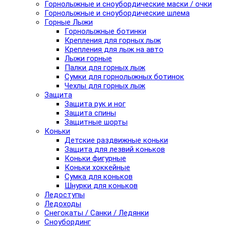
Горнолыжные и сноубордические маски / очки
Горнолыжные и сноубордические шлема
Горные Лыжи
Горнолыжные ботинки
Крепления для горных лыж
Крепления для лыж на авто
Лыжи горные
Палки для горных лыж
Сумки для горнолыжных ботинок
Чехлы для горных лыж
Защита
Защита рук и ног
Защита спины
Защитные шорты
Коньки
Детские раздвижные коньки
Защита для лезвий коньков
Коньки фигурные
Коньки хоккейные
Сумка для коньков
Шнурки для коньков
Ледоступы
Ледоходы
Снегокаты / Санки / Ледянки
Сноубординг