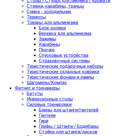
Столы / Стулья для пикника / Кровати
Стяжки, карабины, транцы
Сумка - холодильник
Термосы
Товары для альпинизма
Блок-ролики
Веревка для альпинизма
Зажимы
Карабины
Прочее
Спусковые устройства
Страховочные системы
Туристические подарочные наборы
Туристические складные коврики
Туристические фонари и лампы
Шагомеры/Компас
Фитнес и тренажеры
Батуты
Инверсионные столы
Силовые тренировки
Блины для штанги/гантелей
Гантели
Гири
Грифы / Штанги / Бодибары
Стойки для штанги/дисков