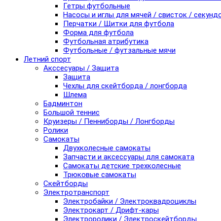
Гетры футбольные
Насосы и иглы для мячей / свисток / секунд
Перчатки / Щитки для футбола
Форма для футбола
Футбольная атрибутика
Футбольные / футзальные мячи
Летний спорт
Акссесуары / Защита
Защита
Чехлы для скейтборда / лонгборда
Шлема
Бадминтон
Большой теннис
Круизеры / Пенниборды / Лонгборды
Ролики
Самокаты
Двухколесные самокаты
Запчасти и аксессуары для самоката
Самокаты детские трехколесные
Трюковые самокаты
Скейтборды
Электротранспорт
Электробайки / Электроквадроциклы
Электрокарт / Дрифт-кары
Электроролики / Электроскейтборды