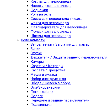
Крылья для велосипеда
Насосы для велосипеда
Подножки
Рога на руль
Седла для велосипеда / чехлы
Фляги для велосипеда
Флягодержатели для велосипеда
Фонари для велосипеда
Шлемы для велосипеда
Велозапчасти
Велоаптечки / Заплатки для камер
Вилки
Втулки
Держатели / Защита заднего переключател
Камеры
Каретки / Катридж
Кассета / Трещотка
Масла и смазки
Набор инструментов
Обода / Колеса в сборе
Оси/Эксцентрики
Пеги для bmx
Педали
Передние и задние переключатели
Подшипники