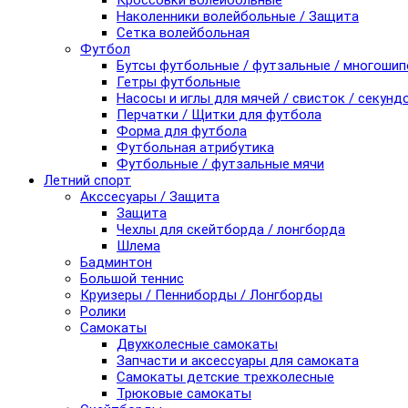
Кроссовки волейбольные
Наколенники волейбольные / Защита
Сетка волейбольная
Футбол
Бутсы футбольные / футзальные / многоши
Гетры футбольные
Насосы и иглы для мячей / свисток / секунд
Перчатки / Щитки для футбола
Форма для футбола
Футбольная атрибутика
Футбольные / футзальные мячи
Летний спорт
Акссесуары / Защита
Защита
Чехлы для скейтборда / лонгборда
Шлема
Бадминтон
Большой теннис
Круизеры / Пенниборды / Лонгборды
Ролики
Самокаты
Двухколесные самокаты
Запчасти и аксессуары для самоката
Самокаты детские трехколесные
Трюковые самокаты