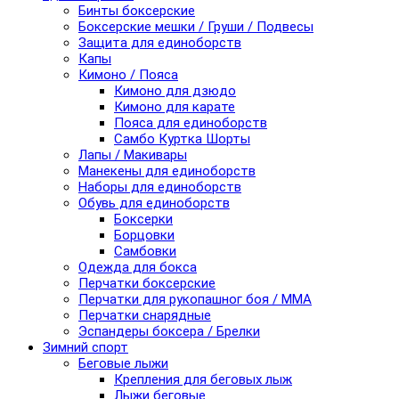
Бинты боксерские
Боксерские мешки / Груши / Подвесы
Защита для единоборств
Капы
Кимоно / Пояса
Кимоно для дзюдо
Кимоно для карате
Пояса для единоборств
Самбо Куртка Шорты
Лапы / Макивары
Манекены для единоборств
Наборы для единоборств
Обувь для единоборств
Боксерки
Борцовки
Самбовки
Одежда для бокса
Перчатки боксерские
Перчатки для рукопашног боя / ММА
Перчатки снарядные
Эспандеры боксера / Брелки
Зимний спорт
Беговые лыжи
Крепления для беговых лыж
Лыжи беговые