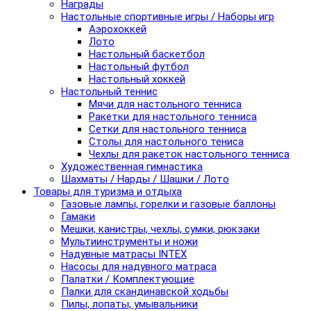
Награды
Настольные спортивные игры / Наборы игр
Аэрохоккей
Лото
Настольный баскетбол
Настольный футбол
Настольный хоккей
Настольный теннис
Мячи для настольного тенниса
Ракетки для настольного тенниса
Сетки для настольного тенниса
Столы для настольного тениса
Чехлы для ракеток настольного тенниса
Художественная гимнастика
Шахматы / Нарды / Шашки / Лото
Товары для туризма и отдыха
Газовые лампы, горелки и газовые баллоны
Гамаки
Мешки, канистры, чехлы, сумки, рюкзаки
Мультиинструменты и ножи
Надувные матрасы INTEX
Насосы для надувного матраса
Палатки / Комплектующие
Палки для скандинавской ходьбы
Пилы, лопаты, умывальники