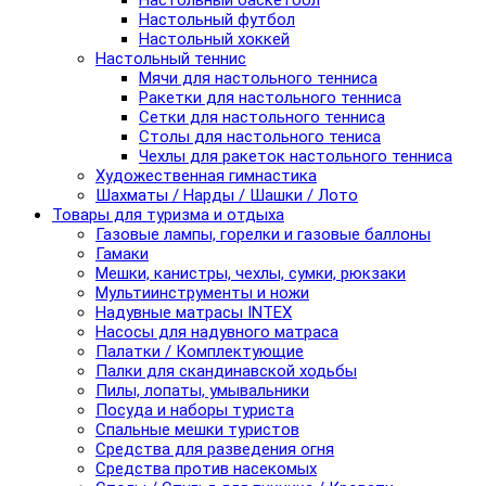
Настольный баскетбол
Настольный футбол
Настольный хоккей
Настольный теннис
Мячи для настольного тенниса
Ракетки для настольного тенниса
Сетки для настольного тенниса
Столы для настольного тениса
Чехлы для ракеток настольного тенниса
Художественная гимнастика
Шахматы / Нарды / Шашки / Лото
Товары для туризма и отдыха
Газовые лампы, горелки и газовые баллоны
Гамаки
Мешки, канистры, чехлы, сумки, рюкзаки
Мультиинструменты и ножи
Надувные матрасы INTEX
Насосы для надувного матраса
Палатки / Комплектующие
Палки для скандинавской ходьбы
Пилы, лопаты, умывальники
Посуда и наборы туриста
Спальные мешки туристов
Средства для разведения огня
Средства против насекомых