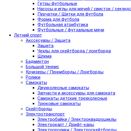
Гетры футбольные
Насосы и иглы для мячей / свисток / секунд
Перчатки / Щитки для футбола
Форма для футбола
Футбольная атрибутика
Футбольные / футзальные мячи
Летний спорт
Акссесуары / Защита
Защита
Чехлы для скейтборда / лонгборда
Шлема
Бадминтон
Большой теннис
Круизеры / Пенниборды / Лонгборды
Ролики
Самокаты
Двухколесные самокаты
Запчасти и аксессуары для самоката
Самокаты детские трехколесные
Трюковые самокаты
Скейтборды
Электротранспорт
Электробайки / Электроквадроциклы
Электрокарт / Дрифт-кары
Электроролики / Электроскейтборды