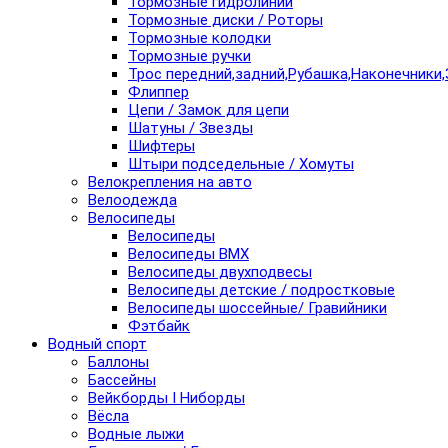
Тормозные гидролинии
Тормозные диски / Роторы
Тормозные колодки
Тормозные ручки
Трос передний,задний,Рубашка,Наконечники,
Флиппер
Цепи / Замок для цепи
Шатуны / Звезды
Шифтеры
Штыри подседельные / Хомуты
Велокрепления на авто
Велоодежда
Велосипеды
Велосипеды
Велосипеды BMX
Велосипеды двухподвесы
Велосипеды детские / подростковые
Велосипеды шоссейные/ Гравийники
Фэтбайк
Водный спорт
Баллоны
Бассейны
Вейкборды I Ниборды
Вёсла
Водные лыжи