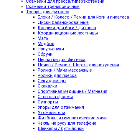
Скамейки для пресса/гиперэкстензии
Скамейки тренировочные
Товары для фитнеса
Блоки / Колесо / Ремни для йоги и пилатеса
Диски балансировачные
Коврики для йоги / фитнеса
Координационные лестницы
Маты
Медбол
Напульсники
Обручи
Перчатки для фитнеса
Пояса / Ремни / Шорты для похудения
Ролики / Мячи массажные
Ролики для пресса
Секундомеры
Скакалки
Спортивная медицина / Магнезия
Степ платформы
Суппорты
Упоры для отжимания
Утяжелители
Фитболы и гимнастические мячи
Чехлы на руку для телефона
Шейкеры / бутылочки