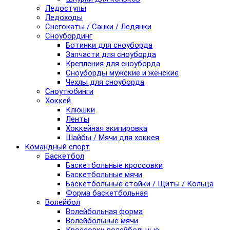
Ледоступы
Ледоходы
Снегокаты / Санки / Ледянки
Сноубординг
Ботинки для сноуборда
Запчасти для сноуборда
Крепления для сноуборда
Сноуборды мужские и женские
Чехлы для сноуборда
Сноутюбинги
Хоккей
Клюшки
Ленты
Хоккейная экипировка
Шайбы / Мячи для хоккея
Командный спорт
Баскетбол
Баскетбольные кроссовки
Баскетбольные мячи
Баскетбольные стойки / Щиты / Кольца
Форма баскетбольная
Волейбол
Волейбольная форма
Волейбольные мячи