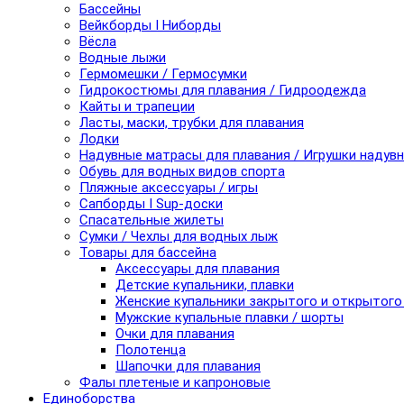
Бассейны
Вейкборды I Ниборды
Вёсла
Водные лыжи
Гермомешки / Гермосумки
Гидрокостюмы для плавания / Гидроодежда
Кайты и трапеции
Ласты, маски, трубки для плавания
Лодки
Надувные матрасы для плавания / Игрушки надув
Обувь для водных видов спорта
Пляжные аксессуары / игры
Сапборды I Sup-доски
Спасательные жилеты
Сумки / Чехлы для водных лыж
Товары для бассейна
Аксессуары для плавания
Детские купальники, плавки
Женские купальники закрытого и открытого
Мужские купальные плавки / шорты
Очки для плавания
Полотенца
Шапочки для плавания
Фалы плетеные и капроновые
Единоборства