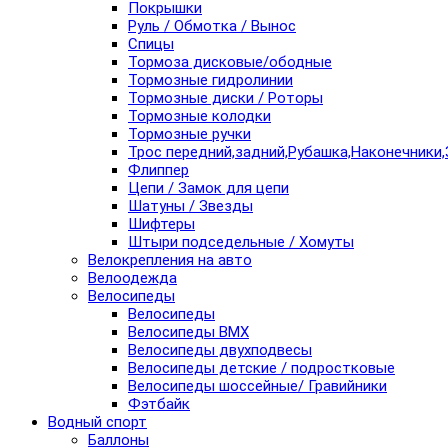
Покрышки
Руль / Обмотка / Вынос
Спицы
Тормоза дисковые/ободные
Тормозные гидролинии
Тормозные диски / Роторы
Тормозные колодки
Тормозные ручки
Трос передний,задний,Рубашка,Наконечники,
Флиппер
Цепи / Замок для цепи
Шатуны / Звезды
Шифтеры
Штыри подседельные / Хомуты
Велокрепления на авто
Велоодежда
Велосипеды
Велосипеды
Велосипеды BMX
Велосипеды двухподвесы
Велосипеды детские / подростковые
Велосипеды шоссейные/ Гравийники
Фэтбайк
Водный спорт
Баллоны