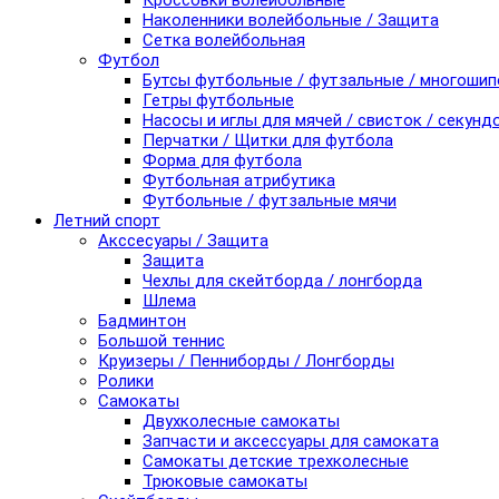
Кроссовки волейбольные
Наколенники волейбольные / Защита
Сетка волейбольная
Футбол
Бутсы футбольные / футзальные / многоши
Гетры футбольные
Насосы и иглы для мячей / свисток / секунд
Перчатки / Щитки для футбола
Форма для футбола
Футбольная атрибутика
Футбольные / футзальные мячи
Летний спорт
Акссесуары / Защита
Защита
Чехлы для скейтборда / лонгборда
Шлема
Бадминтон
Большой теннис
Круизеры / Пенниборды / Лонгборды
Ролики
Самокаты
Двухколесные самокаты
Запчасти и аксессуары для самоката
Самокаты детские трехколесные
Трюковые самокаты