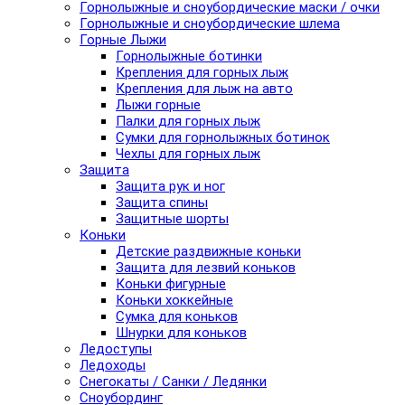
Горнолыжные и сноубордические маски / очки
Горнолыжные и сноубордические шлема
Горные Лыжи
Горнолыжные ботинки
Крепления для горных лыж
Крепления для лыж на авто
Лыжи горные
Палки для горных лыж
Сумки для горнолыжных ботинок
Чехлы для горных лыж
Защита
Защита рук и ног
Защита спины
Защитные шорты
Коньки
Детские раздвижные коньки
Защита для лезвий коньков
Коньки фигурные
Коньки хоккейные
Сумка для коньков
Шнурки для коньков
Ледоступы
Ледоходы
Снегокаты / Санки / Ледянки
Сноубординг