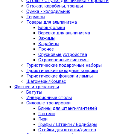
Столы / Стулья для пикника / Кровати
Стяжки, карабины, транцы
Сумка - холодильник
Термосы
Товары для альпинизма
Блок-ролики
Веревка для альпинизма
Зажимы
Карабины
Прочее
Спусковые устройства
Страховочные системы
Туристические подарочные наборы
Туристические складные коврики
Туристические фонари и лампы
Шагомеры/Компас
Фитнес и тренажеры
Батуты
Инверсионные столы
Силовые тренировки
Блины для штанги/гантелей
Гантели
Гири
Грифы / Штанги / Бодибары
Стойки для штанги/дисков