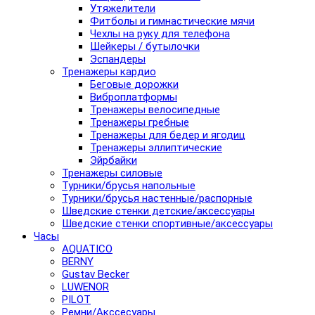
Утяжелители
Фитболы и гимнастические мячи
Чехлы на руку для телефона
Шейкеры / бутылочки
Эспандеры
Тренажеры кардио
Беговые дорожки
Виброплатформы
Тренажеры велосипедные
Тренажеры гребные
Тренажеры для бедер и ягодиц
Тренажеры эллиптические
Эйрбайки
Тренажеры силовые
Турники/брусья напольные
Турники/брусья настенные/распорные
Шведские стенки детские/аксессуары
Шведские стенки спортивные/аксессуары
Часы
AQUATICO
BERNY
Gustav Becker
LUWENOR
PILOT
Pемни/Акссесуары