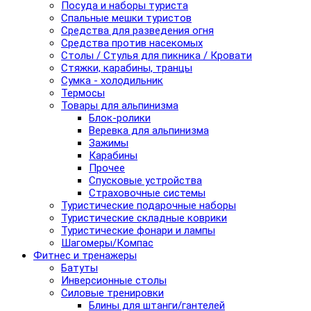
Посуда и наборы туриста
Спальные мешки туристов
Средства для разведения огня
Средства против насекомых
Столы / Стулья для пикника / Кровати
Стяжки, карабины, транцы
Сумка - холодильник
Термосы
Товары для альпинизма
Блок-ролики
Веревка для альпинизма
Зажимы
Карабины
Прочее
Спусковые устройства
Страховочные системы
Туристические подарочные наборы
Туристические складные коврики
Туристические фонари и лампы
Шагомеры/Компас
Фитнес и тренажеры
Батуты
Инверсионные столы
Силовые тренировки
Блины для штанги/гантелей