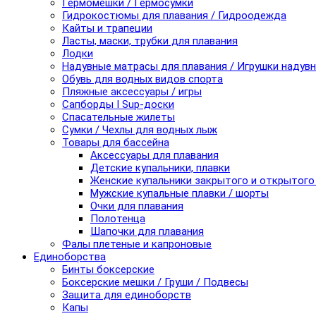
Гермомешки / Гермосумки
Гидрокостюмы для плавания / Гидроодежда
Кайты и трапеции
Ласты, маски, трубки для плавания
Лодки
Надувные матрасы для плавания / Игрушки надув
Обувь для водных видов спорта
Пляжные аксессуары / игры
Сапборды I Sup-доски
Спасательные жилеты
Сумки / Чехлы для водных лыж
Товары для бассейна
Аксессуары для плавания
Детские купальники, плавки
Женские купальники закрытого и открытого
Мужские купальные плавки / шорты
Очки для плавания
Полотенца
Шапочки для плавания
Фалы плетеные и капроновые
Единоборства
Бинты боксерские
Боксерские мешки / Груши / Подвесы
Защита для единоборств
Капы