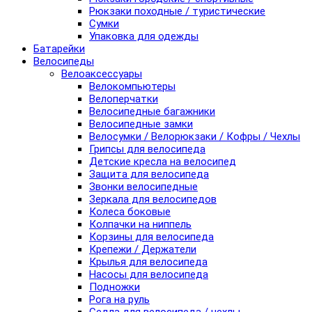
Рюкзаки походные / туристические
Сумки
Упаковка для одежды
Батарейки
Велосипеды
Велоаксессуары
Велокомпьютеры
Велоперчатки
Велосипедные багажники
Велосипедные замки
Велосумки / Велорюкзаки / Кофры / Чехлы
Грипсы для велосипеда
Детские кресла на велосипед
Защита для велосипеда
Звонки велосипедные
Зеркала для велосипедов
Колеса боковые
Колпачки на ниппель
Корзины для велосипеда
Крепежи / Держатели
Крылья для велосипеда
Насосы для велосипеда
Подножки
Рога на руль