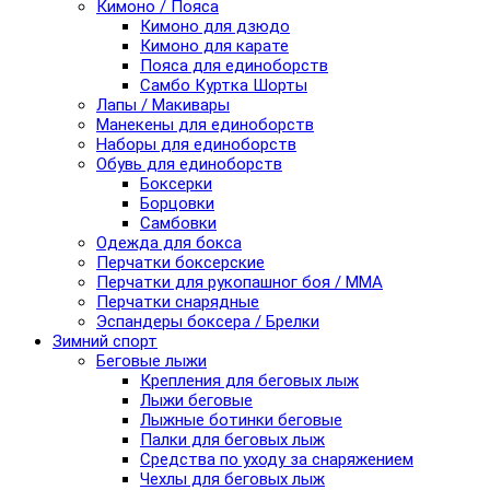
Кимоно / Пояса
Кимоно для дзюдо
Кимоно для карате
Пояса для единоборств
Самбо Куртка Шорты
Лапы / Макивары
Манекены для единоборств
Наборы для единоборств
Обувь для единоборств
Боксерки
Борцовки
Самбовки
Одежда для бокса
Перчатки боксерские
Перчатки для рукопашног боя / ММА
Перчатки снарядные
Эспандеры боксера / Брелки
Зимний спорт
Беговые лыжи
Крепления для беговых лыж
Лыжи беговые
Лыжные ботинки беговые
Палки для беговых лыж
Средства по уходу за снаряжением
Чехлы для беговых лыж