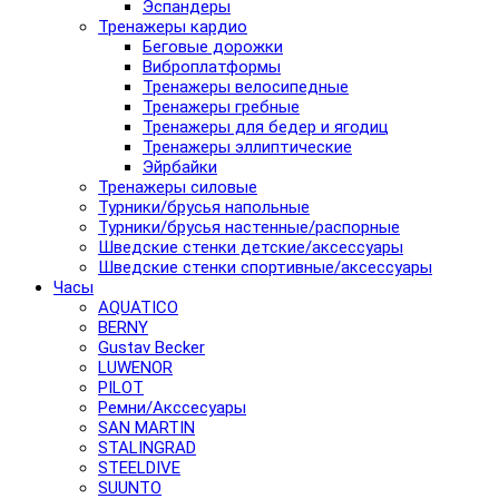
Эспандеры
Тренажеры кардио
Беговые дорожки
Виброплатформы
Тренажеры велосипедные
Тренажеры гребные
Тренажеры для бедер и ягодиц
Тренажеры эллиптические
Эйрбайки
Тренажеры силовые
Турники/брусья напольные
Турники/брусья настенные/распорные
Шведские стенки детские/аксессуары
Шведские стенки спортивные/аксессуары
Часы
AQUATICO
BERNY
Gustav Becker
LUWENOR
PILOT
Pемни/Акссесуары
SAN MARTIN
STALINGRAD
STEELDIVE
SUUNTO