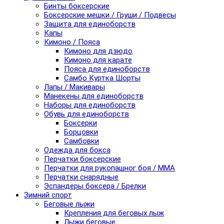
Бинты боксерские
Боксерские мешки / Груши / Подвесы
Защита для единоборств
Капы
Кимоно / Пояса
Кимоно для дзюдо
Кимоно для карате
Пояса для единоборств
Самбо Куртка Шорты
Лапы / Макивары
Манекены для единоборств
Наборы для единоборств
Обувь для единоборств
Боксерки
Борцовки
Самбовки
Одежда для бокса
Перчатки боксерские
Перчатки для рукопашног боя / ММА
Перчатки снарядные
Эспандеры боксера / Брелки
Зимний спорт
Беговые лыжи
Крепления для беговых лыж
Лыжи беговые