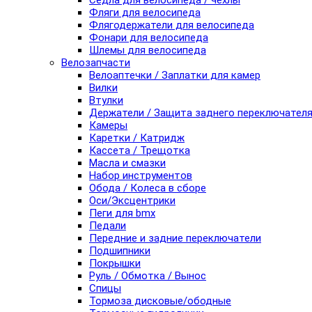
Седла для велосипеда / чехлы
Фляги для велосипеда
Флягодержатели для велосипеда
Фонари для велосипеда
Шлемы для велосипеда
Велозапчасти
Велоаптечки / Заплатки для камер
Вилки
Втулки
Держатели / Защита заднего переключател
Камеры
Каретки / Катридж
Кассета / Трещотка
Масла и смазки
Набор инструментов
Обода / Колеса в сборе
Оси/Эксцентрики
Пеги для bmx
Педали
Передние и задние переключатели
Подшипники
Покрышки
Руль / Обмотка / Вынос
Спицы
Тормоза дисковые/ободные