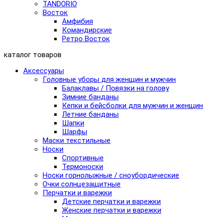
TANDORIO
Восток
Амфибия
Командирские
Ретро Восток
каталог товаров
Аксессуары
Головные уборы для женщин и мужчин
Балаклавы / Повязки на голову
Зимние банданы
Кепки и бейсболки для мужчин и женщин
Летние банданы
Шапки
Шарфы
Маски текстильные
Носки
Спортивные
Термоноски
Носки горнолыжные / сноубордические
Очки солнцезащитные
Перчатки и варежки
Детские перчатки и варежки
Женские перчатки и варежки