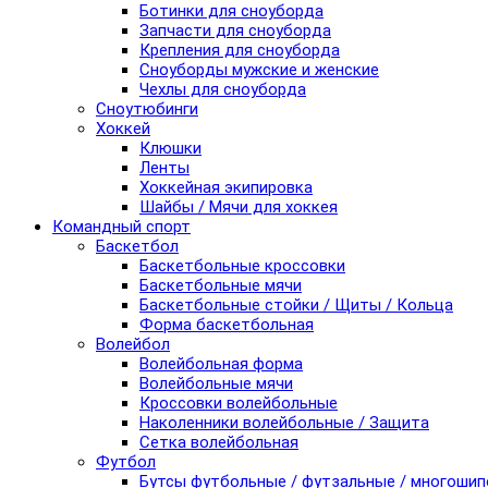
Ботинки для сноуборда
Запчасти для сноуборда
Крепления для сноуборда
Сноуборды мужские и женские
Чехлы для сноуборда
Сноутюбинги
Хоккей
Клюшки
Ленты
Хоккейная экипировка
Шайбы / Мячи для хоккея
Командный спорт
Баскетбол
Баскетбольные кроссовки
Баскетбольные мячи
Баскетбольные стойки / Щиты / Кольца
Форма баскетбольная
Волейбол
Волейбольная форма
Волейбольные мячи
Кроссовки волейбольные
Наколенники волейбольные / Защита
Сетка волейбольная
Футбол
Бутсы футбольные / футзальные / многоши