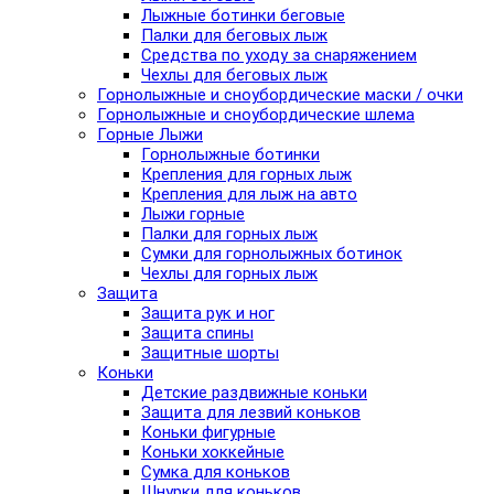
Лыжные ботинки беговые
Палки для беговых лыж
Средства по уходу за снаряжением
Чехлы для беговых лыж
Горнолыжные и сноубордические маски / очки
Горнолыжные и сноубордические шлема
Горные Лыжи
Горнолыжные ботинки
Крепления для горных лыж
Крепления для лыж на авто
Лыжи горные
Палки для горных лыж
Сумки для горнолыжных ботинок
Чехлы для горных лыж
Защита
Защита рук и ног
Защита спины
Защитные шорты
Коньки
Детские раздвижные коньки
Защита для лезвий коньков
Коньки фигурные
Коньки хоккейные
Сумка для коньков
Шнурки для коньков