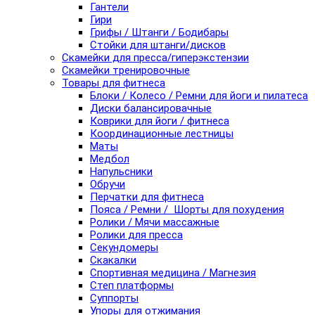
Гантели
Гири
Грифы / Штанги / Бодибары
Стойки для штанги/дисков
Скамейки для пресса/гиперэкстензии
Скамейки тренировочные
Товары для фитнеса
Блоки / Колесо / Ремни для йоги и пилатеса
Диски балансировачные
Коврики для йоги / фитнеса
Координационные лестницы
Маты
Медбол
Напульсники
Обручи
Перчатки для фитнеса
Пояса / Ремни / Шорты для похудения
Ролики / Мячи массажные
Ролики для пресса
Секундомеры
Скакалки
Спортивная медицина / Магнезия
Степ платформы
Суппорты
Упоры для отжимания