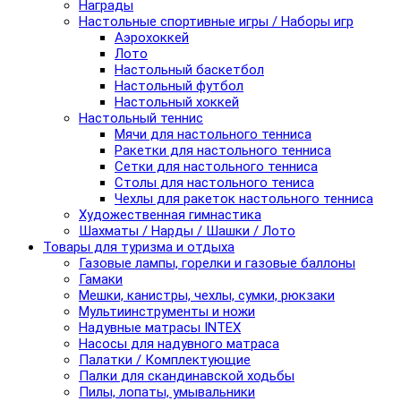
Награды
Настольные спортивные игры / Наборы игр
Аэрохоккей
Лото
Настольный баскетбол
Настольный футбол
Настольный хоккей
Настольный теннис
Мячи для настольного тенниса
Ракетки для настольного тенниса
Сетки для настольного тенниса
Столы для настольного тениса
Чехлы для ракеток настольного тенниса
Художественная гимнастика
Шахматы / Нарды / Шашки / Лото
Товары для туризма и отдыха
Газовые лампы, горелки и газовые баллоны
Гамаки
Мешки, канистры, чехлы, сумки, рюкзаки
Мультиинструменты и ножи
Надувные матрасы INTEX
Насосы для надувного матраса
Палатки / Комплектующие
Палки для скандинавской ходьбы
Пилы, лопаты, умывальники