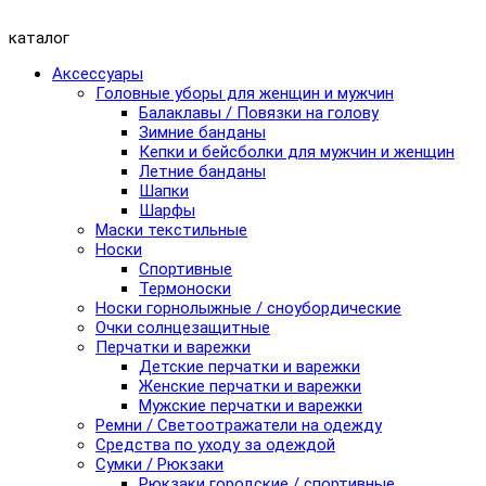
каталог
Аксессуары
Головные уборы для женщин и мужчин
Балаклавы / Повязки на голову
Зимние банданы
Кепки и бейсболки для мужчин и женщин
Летние банданы
Шапки
Шарфы
Маски текстильные
Носки
Спортивные
Термоноски
Носки горнолыжные / сноубордические
Очки солнцезащитные
Перчатки и варежки
Детские перчатки и варежки
Женские перчатки и варежки
Мужские перчатки и варежки
Ремни / Светоотражатели на одежду
Средства по уходу за одеждой
Сумки / Рюкзаки
Рюкзаки городские / спортивные