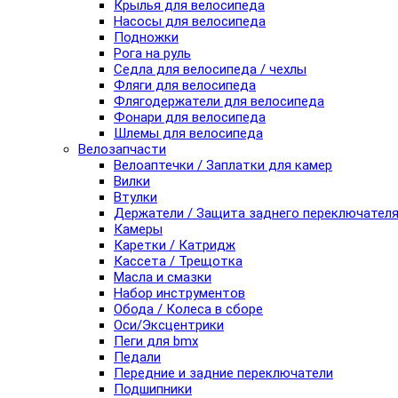
Крылья для велосипеда
Насосы для велосипеда
Подножки
Рога на руль
Седла для велосипеда / чехлы
Фляги для велосипеда
Флягодержатели для велосипеда
Фонари для велосипеда
Шлемы для велосипеда
Велозапчасти
Велоаптечки / Заплатки для камер
Вилки
Втулки
Держатели / Защита заднего переключател
Камеры
Каретки / Катридж
Кассета / Трещотка
Масла и смазки
Набор инструментов
Обода / Колеса в сборе
Оси/Эксцентрики
Пеги для bmx
Педали
Передние и задние переключатели
Подшипники