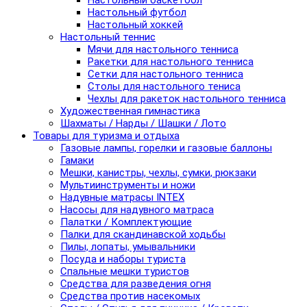
Настольный баскетбол
Настольный футбол
Настольный хоккей
Настольный теннис
Мячи для настольного тенниса
Ракетки для настольного тенниса
Сетки для настольного тенниса
Столы для настольного тениса
Чехлы для ракеток настольного тенниса
Художественная гимнастика
Шахматы / Нарды / Шашки / Лото
Товары для туризма и отдыха
Газовые лампы, горелки и газовые баллоны
Гамаки
Мешки, канистры, чехлы, сумки, рюкзаки
Мультиинструменты и ножи
Надувные матрасы INTEX
Насосы для надувного матраса
Палатки / Комплектующие
Палки для скандинавской ходьбы
Пилы, лопаты, умывальники
Посуда и наборы туриста
Спальные мешки туристов
Средства для разведения огня
Средства против насекомых