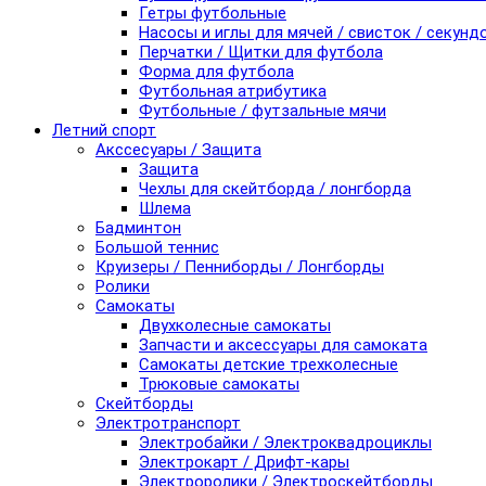
Гетры футбольные
Насосы и иглы для мячей / свисток / секунд
Перчатки / Щитки для футбола
Форма для футбола
Футбольная атрибутика
Футбольные / футзальные мячи
Летний спорт
Акссесуары / Защита
Защита
Чехлы для скейтборда / лонгборда
Шлема
Бадминтон
Большой теннис
Круизеры / Пенниборды / Лонгборды
Ролики
Самокаты
Двухколесные самокаты
Запчасти и аксессуары для самоката
Самокаты детские трехколесные
Трюковые самокаты
Скейтборды
Электротранспорт
Электробайки / Электроквадроциклы
Электрокарт / Дрифт-кары
Электроролики / Электроскейтборды