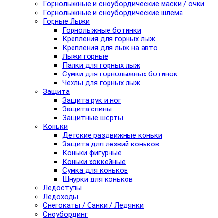
Горнолыжные и сноубордические маски / очки
Горнолыжные и сноубордические шлема
Горные Лыжи
Горнолыжные ботинки
Крепления для горных лыж
Крепления для лыж на авто
Лыжи горные
Палки для горных лыж
Сумки для горнолыжных ботинок
Чехлы для горных лыж
Защита
Защита рук и ног
Защита спины
Защитные шорты
Коньки
Детские раздвижные коньки
Защита для лезвий коньков
Коньки фигурные
Коньки хоккейные
Сумка для коньков
Шнурки для коньков
Ледоступы
Ледоходы
Снегокаты / Санки / Ледянки
Сноубординг