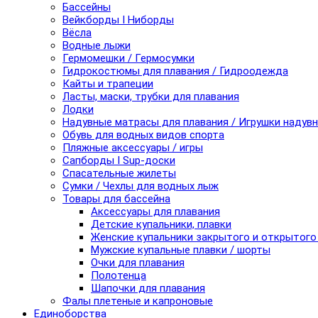
Бассейны
Вейкборды I Ниборды
Вёсла
Водные лыжи
Гермомешки / Гермосумки
Гидрокостюмы для плавания / Гидроодежда
Кайты и трапеции
Ласты, маски, трубки для плавания
Лодки
Надувные матрасы для плавания / Игрушки надув
Обувь для водных видов спорта
Пляжные аксессуары / игры
Сапборды I Sup-доски
Спасательные жилеты
Сумки / Чехлы для водных лыж
Товары для бассейна
Аксессуары для плавания
Детские купальники, плавки
Женские купальники закрытого и открытого
Мужские купальные плавки / шорты
Очки для плавания
Полотенца
Шапочки для плавания
Фалы плетеные и капроновые
Единоборства