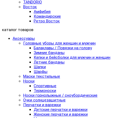
TANDORIO
Восток
Амфибия
Командирские
Ретро Восток
каталог товаров
Аксессуары
Головные уборы для женщин и мужчин
Балаклавы / Повязки на голову
Зимние банданы
Кепки и бейсболки для мужчин и женщин
Летние банданы
Шапки
Шарфы
Маски текстильные
Носки
Спортивные
Термоноски
Носки горнолыжные / сноубордические
Очки солнцезащитные
Перчатки и варежки
Детские перчатки и варежки
Женские перчатки и варежки