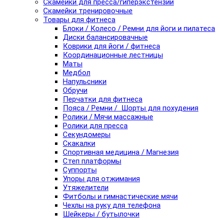
Скамейки для пресса/гиперэкстензии
Скамейки тренировочные
Товары для фитнеса
Блоки / Колесо / Ремни для йоги и пилатеса
Диски балансировачные
Коврики для йоги / фитнеса
Координационные лестницы
Маты
Медбол
Напульсники
Обручи
Перчатки для фитнеса
Пояса / Ремни / Шорты для похудения
Ролики / Мячи массажные
Ролики для пресса
Секундомеры
Скакалки
Спортивная медицина / Магнезия
Степ платформы
Суппорты
Упоры для отжимания
Утяжелители
Фитболы и гимнастические мячи
Чехлы на руку для телефона
Шейкеры / бутылочки