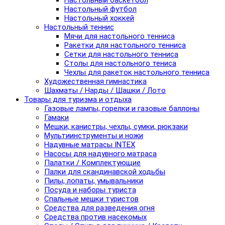
Настольный баскетбол
Настольный футбол
Настольный хоккей
Настольный теннис
Мячи для настольного тенниса
Ракетки для настольного тенниса
Сетки для настольного тенниса
Столы для настольного тениса
Чехлы для ракеток настольного тенниса
Художественная гимнастика
Шахматы / Нарды / Шашки / Лото
Товары для туризма и отдыха
Газовые лампы, горелки и газовые баллоны
Гамаки
Мешки, канистры, чехлы, сумки, рюкзаки
Мультиинструменты и ножи
Надувные матрасы INTEX
Насосы для надувного матраса
Палатки / Комплектующие
Палки для скандинавской ходьбы
Пилы, лопаты, умывальники
Посуда и наборы туриста
Спальные мешки туристов
Средства для разведения огня
Средства против насекомых