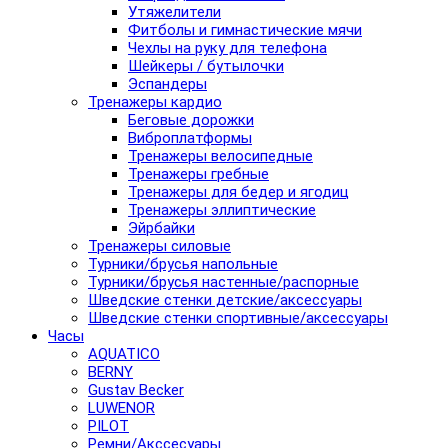
Утяжелители
Фитболы и гимнастические мячи
Чехлы на руку для телефона
Шейкеры / бутылочки
Эспандеры
Тренажеры кардио
Беговые дорожки
Виброплатформы
Тренажеры велосипедные
Тренажеры гребные
Тренажеры для бедер и ягодиц
Тренажеры эллиптические
Эйрбайки
Тренажеры силовые
Турники/брусья напольные
Турники/брусья настенные/распорные
Шведские стенки детские/аксессуары
Шведские стенки спортивные/аксессуары
Часы
AQUATICO
BERNY
Gustav Becker
LUWENOR
PILOT
Pемни/Акссесуары