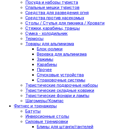
Посуда и наборы туриста
Спальные мешки туристов
Средства для разведения огня
Средства против насекомых
Столы / Стулья для пикника / Кровати
Стяжки, карабины, транцы
Сумка - холодильник
Термосы
Товары для альпинизма
Блок-ролики
Веревка для альпинизма
Зажимы
Карабины
Прочее
Спусковые устройства
Страховочные системы
Туристические подарочные наборы
Туристические складные коврики
Туристические фонари и лампы
Шагомеры/Компас
Фитнес и тренажеры
Батуты
Инверсионные столы
Силовые тренировки
Блины для штанги/гантелей