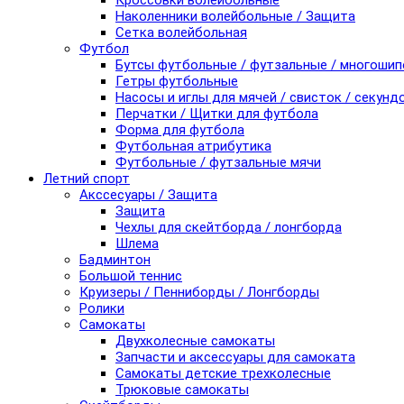
Кроссовки волейбольные
Наколенники волейбольные / Защита
Сетка волейбольная
Футбол
Бутсы футбольные / футзальные / многоши
Гетры футбольные
Насосы и иглы для мячей / свисток / секунд
Перчатки / Щитки для футбола
Форма для футбола
Футбольная атрибутика
Футбольные / футзальные мячи
Летний спорт
Акссесуары / Защита
Защита
Чехлы для скейтборда / лонгборда
Шлема
Бадминтон
Большой теннис
Круизеры / Пенниборды / Лонгборды
Ролики
Самокаты
Двухколесные самокаты
Запчасти и аксессуары для самоката
Самокаты детские трехколесные
Трюковые самокаты