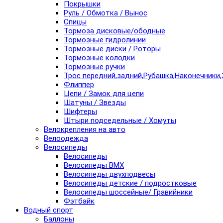
Покрышки
Руль / Обмотка / Вынос
Спицы
Тормоза дисковые/ободные
Тормозные гидролинии
Тормозные диски / Роторы
Тормозные колодки
Тормозные ручки
Трос передний,задний,Рубашка,Наконечники,
Флиппер
Цепи / Замок для цепи
Шатуны / Звезды
Шифтеры
Штыри подседельные / Хомуты
Велокрепления на авто
Велоодежда
Велосипеды
Велосипеды
Велосипеды BMX
Велосипеды двухподвесы
Велосипеды детские / подростковые
Велосипеды шоссейные/ Гравийники
Фэтбайк
Водный спорт
Баллоны