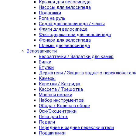
Крылья для велосипеда
Насосы для велосипеда
Подножки
Рога на руль
Седла для велосипеда / чехлы
Фляги для велосипеда
Флягодержатели для велосипеда
Фонари для велосипеда
Шлемы для велосипеда
Велозапчасти
Велоаптечки / Заплатки для камер
Вилки
Втулки
Держатели / Защита заднего переключател
Камеры
Каретки / Катридж
Кассета / Трещотка
Масла и смазки
Набор инструментов
Обода / Колеса в сборе
Оси/Эксцентрики
Пеги для bmx
Педали
Передние и задние переключатели
Подшипники