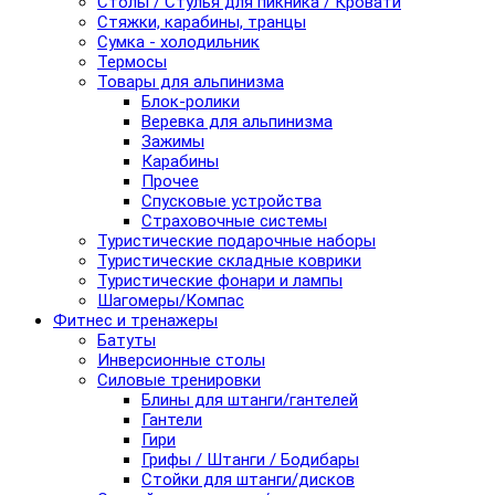
Столы / Стулья для пикника / Кровати
Стяжки, карабины, транцы
Сумка - холодильник
Термосы
Товары для альпинизма
Блок-ролики
Веревка для альпинизма
Зажимы
Карабины
Прочее
Спусковые устройства
Страховочные системы
Туристические подарочные наборы
Туристические складные коврики
Туристические фонари и лампы
Шагомеры/Компас
Фитнес и тренажеры
Батуты
Инверсионные столы
Силовые тренировки
Блины для штанги/гантелей
Гантели
Гири
Грифы / Штанги / Бодибары
Стойки для штанги/дисков