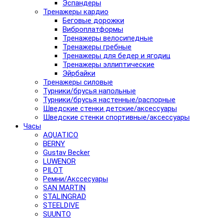
Эспандеры
Тренажеры кардио
Беговые дорожки
Виброплатформы
Тренажеры велосипедные
Тренажеры гребные
Тренажеры для бедер и ягодиц
Тренажеры эллиптические
Эйрбайки
Тренажеры силовые
Турники/брусья напольные
Турники/брусья настенные/распорные
Шведские стенки детские/аксессуары
Шведские стенки спортивные/аксессуары
Часы
AQUATICO
BERNY
Gustav Becker
LUWENOR
PILOT
Pемни/Акссесуары
SAN MARTIN
STALINGRAD
STEELDIVE
SUUNTO