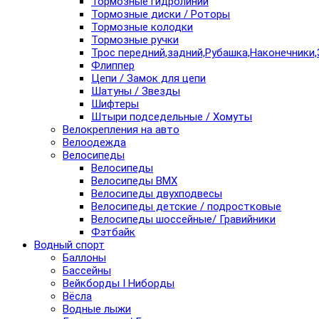
Тормозные гидролинии
Тормозные диски / Роторы
Тормозные колодки
Тормозные ручки
Трос передний,задний,Рубашка,Наконечники,
Флиппер
Цепи / Замок для цепи
Шатуны / Звезды
Шифтеры
Штыри подседельные / Хомуты
Велокрепления на авто
Велоодежда
Велосипеды
Велосипеды
Велосипеды BMX
Велосипеды двухподвесы
Велосипеды детские / подростковые
Велосипеды шоссейные/ Гравийники
Фэтбайк
Водный спорт
Баллоны
Бассейны
Вейкборды I Ниборды
Вёсла
Водные лыжи