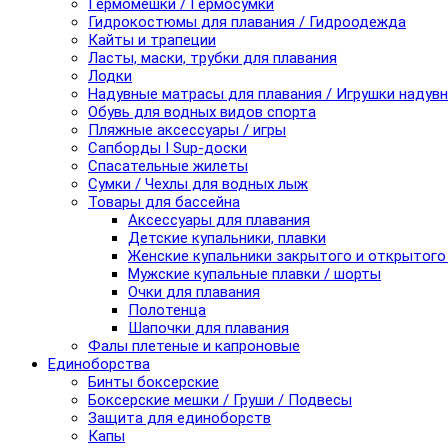
Гермомешки / Гермосумки
Гидрокостюмы для плавания / Гидроодежда
Кайты и трапеции
Ласты, маски, трубки для плавания
Лодки
Надувные матрасы для плавания / Игрушки надув
Обувь для водных видов спорта
Пляжные аксессуары / игры
Сапборды I Sup-доски
Спасательные жилеты
Сумки / Чехлы для водных лыж
Товары для бассейна
Аксессуары для плавания
Детские купальники, плавки
Женские купальники закрытого и открытого
Мужские купальные плавки / шорты
Очки для плавания
Полотенца
Шапочки для плавания
Фалы плетеные и капроновые
Единоборства
Бинты боксерские
Боксерские мешки / Груши / Подвесы
Защита для единоборств
Капы