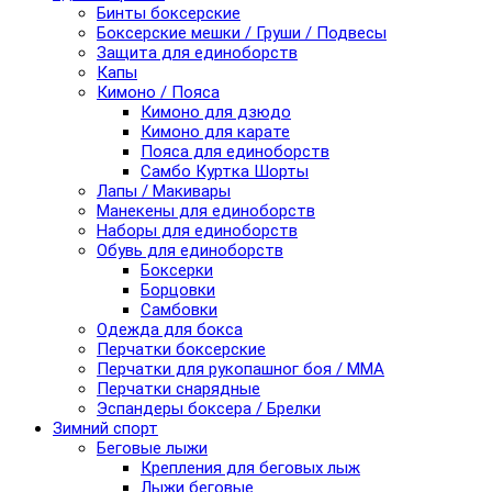
Бинты боксерские
Боксерские мешки / Груши / Подвесы
Защита для единоборств
Капы
Кимоно / Пояса
Кимоно для дзюдо
Кимоно для карате
Пояса для единоборств
Самбо Куртка Шорты
Лапы / Макивары
Манекены для единоборств
Наборы для единоборств
Обувь для единоборств
Боксерки
Борцовки
Самбовки
Одежда для бокса
Перчатки боксерские
Перчатки для рукопашног боя / ММА
Перчатки снарядные
Эспандеры боксера / Брелки
Зимний спорт
Беговые лыжи
Крепления для беговых лыж
Лыжи беговые