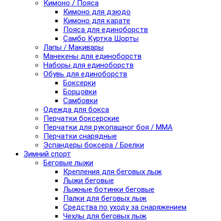
Кимоно / Пояса
Кимоно для дзюдо
Кимоно для карате
Пояса для единоборств
Самбо Куртка Шорты
Лапы / Макивары
Манекены для единоборств
Наборы для единоборств
Обувь для единоборств
Боксерки
Борцовки
Самбовки
Одежда для бокса
Перчатки боксерские
Перчатки для рукопашног боя / ММА
Перчатки снарядные
Эспандеры боксера / Брелки
Зимний спорт
Беговые лыжи
Крепления для беговых лыж
Лыжи беговые
Лыжные ботинки беговые
Палки для беговых лыж
Средства по уходу за снаряжением
Чехлы для беговых лыж