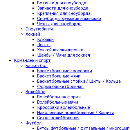
Ботинки для сноуборда
Запчасти для сноуборда
Крепления для сноуборда
Сноуборды мужские и женские
Чехлы для сноуборда
Сноутюбинги
Хоккей
Клюшки
Ленты
Хоккейная экипировка
Шайбы / Мячи для хоккея
Командный спорт
Баскетбол
Баскетбольные кроссовки
Баскетбольные мячи
Баскетбольные стойки / Щиты / Кольца
Форма баскетбольная
Волейбол
Волейбольная форма
Волейбольные мячи
Кроссовки волейбольные
Наколенники волейбольные / Защита
Сетка волейбольная
Футбол
Бутсы футбольные / футзальные / многоши