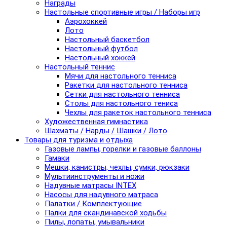
Награды
Настольные спортивные игры / Наборы игр
Аэрохоккей
Лото
Настольный баскетбол
Настольный футбол
Настольный хоккей
Настольный теннис
Мячи для настольного тенниса
Ракетки для настольного тенниса
Сетки для настольного тенниса
Столы для настольного тениса
Чехлы для ракеток настольного тенниса
Художественная гимнастика
Шахматы / Нарды / Шашки / Лото
Товары для туризма и отдыха
Газовые лампы, горелки и газовые баллоны
Гамаки
Мешки, канистры, чехлы, сумки, рюкзаки
Мультиинструменты и ножи
Надувные матрасы INTEX
Насосы для надувного матраса
Палатки / Комплектующие
Палки для скандинавской ходьбы
Пилы, лопаты, умывальники