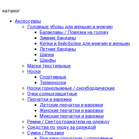
каталог
Аксессуары
Головные уборы для женщин и мужчин
Балаклавы / Повязки на голову
Зимние банданы
Кепки и бейсболки для мужчин и женщин
Летние банданы
Шапки
Шарфы
Маски текстильные
Носки
Спортивные
Термоноски
Носки горнолыжные / сноубордические
Очки солнцезащитные
Перчатки и варежки
Детские перчатки и варежки
Женские перчатки и варежки
Мужские перчатки и варежки
Ремни / Светоотражатели на одежду
Средства по уходу за одеждой
Сумки / Рюкзаки
Рюкзаки городские / спортивные