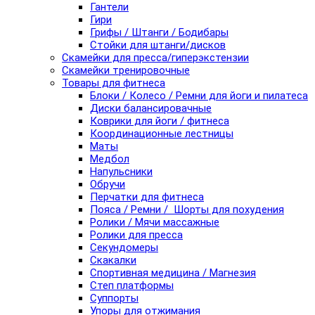
Гантели
Гири
Грифы / Штанги / Бодибары
Стойки для штанги/дисков
Скамейки для пресса/гиперэкстензии
Скамейки тренировочные
Товары для фитнеса
Блоки / Колесо / Ремни для йоги и пилатеса
Диски балансировачные
Коврики для йоги / фитнеса
Координационные лестницы
Маты
Медбол
Напульсники
Обручи
Перчатки для фитнеса
Пояса / Ремни / Шорты для похудения
Ролики / Мячи массажные
Ролики для пресса
Секундомеры
Скакалки
Спортивная медицина / Магнезия
Степ платформы
Суппорты
Упоры для отжимания