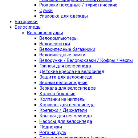
Рюкзаки походные / туристические
Сумки
Упаковка для одежды
Батарейки
Велосипеды
Велоаксессуары
Велокомпьютеры
Велоперчатки
Велосипедные багажники
Велосипедные замки
Велосумки / Велорюкзаки / Кофры / Чехлы
Грипсы для велосипеда
Детские кресла на велосипед
Защита для велосипеда
Звонки велосипедные
Зеркала для велосипедов
Колеса боковые
Колпачки на ниппель
Корзины для велосипеда
Крепежи / Держатели
Крылья для велосипеда
Насосы для велосипеда
Подножки
Рога на руль