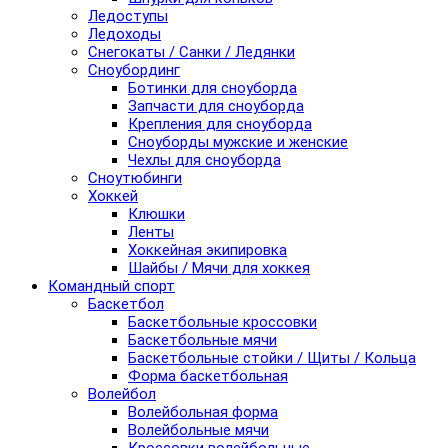
Ледоступы
Ледоходы
Снегокаты / Санки / Ледянки
Сноубординг
Ботинки для сноуборда
Запчасти для сноуборда
Крепления для сноуборда
Сноуборды мужские и женские
Чехлы для сноуборда
Сноутюбинги
Хоккей
Клюшки
Ленты
Хоккейная экипировка
Шайбы / Мячи для хоккея
Командный спорт
Баскетбол
Баскетбольные кроссовки
Баскетбольные мячи
Баскетбольные стойки / Щиты / Кольца
Форма баскетбольная
Волейбол
Волейбольная форма
Волейбольные мячи