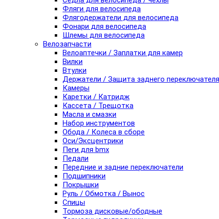
Седла для велосипеда / чехлы
Фляги для велосипеда
Флягодержатели для велосипеда
Фонари для велосипеда
Шлемы для велосипеда
Велозапчасти
Велоаптечки / Заплатки для камер
Вилки
Втулки
Держатели / Защита заднего переключател
Камеры
Каретки / Катридж
Кассета / Трещотка
Масла и смазки
Набор инструментов
Обода / Колеса в сборе
Оси/Эксцентрики
Пеги для bmx
Педали
Передние и задние переключатели
Подшипники
Покрышки
Руль / Обмотка / Вынос
Спицы
Тормоза дисковые/ободные