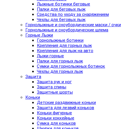
Лыжные ботинки беговые
Палки для беговых лыж
Средства по уходу за снаряжением
Чехлы для беговых лыж
Горнолыжные и сноубордические маски / очки
Горнолыжные и сноубордические шлема
Горные Лыжи
Горнолыжные ботинки
Крепления для горных лыж
Крепления для лыж на авто
Лыжи горные
Палки для горных лыж
Сумки для горнолыжных ботинок
Чехлы для горных лыж
Защита
Защита рук и ног
Защита спины
Защитные шорты
Коньки
Детские раздвижные коньки
Защита для лезвий коньков
Коньки фигурные
Коньки хоккейные
Сумка для коньков
Шнурки для коньков