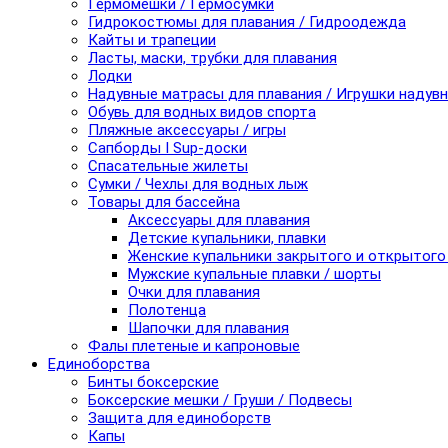
Гермомешки / Гермосумки
Гидрокостюмы для плавания / Гидроодежда
Кайты и трапеции
Ласты, маски, трубки для плавания
Лодки
Надувные матрасы для плавания / Игрушки надув
Обувь для водных видов спорта
Пляжные аксессуары / игры
Сапборды I Sup-доски
Спасательные жилеты
Сумки / Чехлы для водных лыж
Товары для бассейна
Аксессуары для плавания
Детские купальники, плавки
Женские купальники закрытого и открытого
Мужские купальные плавки / шорты
Очки для плавания
Полотенца
Шапочки для плавания
Фалы плетеные и капроновые
Единоборства
Бинты боксерские
Боксерские мешки / Груши / Подвесы
Защита для единоборств
Капы