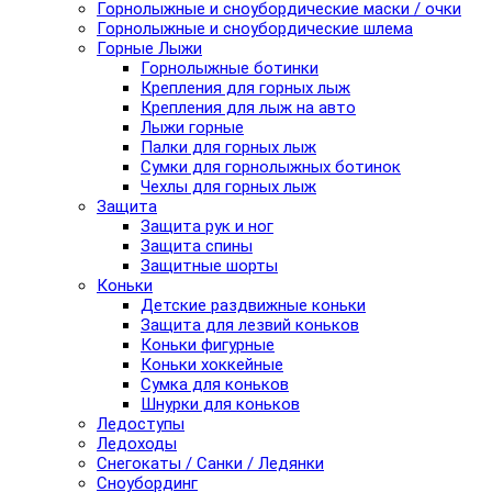
Горнолыжные и сноубордические маски / очки
Горнолыжные и сноубордические шлема
Горные Лыжи
Горнолыжные ботинки
Крепления для горных лыж
Крепления для лыж на авто
Лыжи горные
Палки для горных лыж
Сумки для горнолыжных ботинок
Чехлы для горных лыж
Защита
Защита рук и ног
Защита спины
Защитные шорты
Коньки
Детские раздвижные коньки
Защита для лезвий коньков
Коньки фигурные
Коньки хоккейные
Сумка для коньков
Шнурки для коньков
Ледоступы
Ледоходы
Снегокаты / Санки / Ледянки
Сноубординг