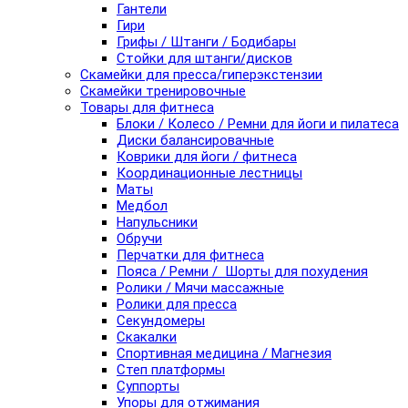
Гантели
Гири
Грифы / Штанги / Бодибары
Стойки для штанги/дисков
Скамейки для пресса/гиперэкстензии
Скамейки тренировочные
Товары для фитнеса
Блоки / Колесо / Ремни для йоги и пилатеса
Диски балансировачные
Коврики для йоги / фитнеса
Координационные лестницы
Маты
Медбол
Напульсники
Обручи
Перчатки для фитнеса
Пояса / Ремни / Шорты для похудения
Ролики / Мячи массажные
Ролики для пресса
Секундомеры
Скакалки
Спортивная медицина / Магнезия
Степ платформы
Суппорты
Упоры для отжимания