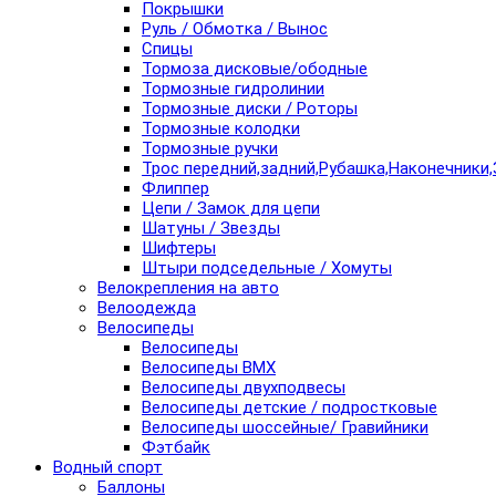
Покрышки
Руль / Обмотка / Вынос
Спицы
Тормоза дисковые/ободные
Тормозные гидролинии
Тормозные диски / Роторы
Тормозные колодки
Тормозные ручки
Трос передний,задний,Рубашка,Наконечники,
Флиппер
Цепи / Замок для цепи
Шатуны / Звезды
Шифтеры
Штыри подседельные / Хомуты
Велокрепления на авто
Велоодежда
Велосипеды
Велосипеды
Велосипеды BMX
Велосипеды двухподвесы
Велосипеды детские / подростковые
Велосипеды шоссейные/ Гравийники
Фэтбайк
Водный спорт
Баллоны