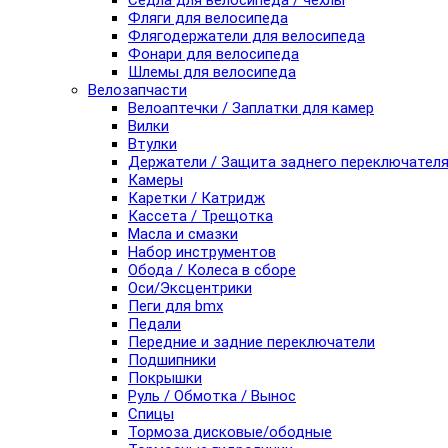
Седла для велосипеда / чехлы
Фляги для велосипеда
Флягодержатели для велосипеда
Фонари для велосипеда
Шлемы для велосипеда
Велозапчасти
Велоаптечки / Заплатки для камер
Вилки
Втулки
Держатели / Защита заднего переключател
Камеры
Каретки / Катридж
Кассета / Трещотка
Масла и смазки
Набор инструментов
Обода / Колеса в сборе
Оси/Эксцентрики
Пеги для bmx
Педали
Передние и задние переключатели
Подшипники
Покрышки
Руль / Обмотка / Вынос
Спицы
Тормоза дисковые/ободные