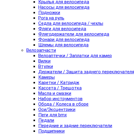
Крылья для велосипеда
Насосы для велосипеда
Подножки
Рога на руль
Седла для велосипеда / чехлы
Фляги для велосипеда
Флягодержатели для велосипеда
Фонари для велосипеда
Шлемы для велосипеда
Велозапчасти
Велоаптечки / Заплатки для камер
Вилки
Втулки
Держатели / Защита заднего переключател
Камеры
Каретки / Катридж
Кассета / Трещотка
Масла и смазки
Набор инструментов
Обода / Колеса в сборе
Оси/Эксцентрики
Пеги для bmx
Педали
Передние и задние переключатели
Подшипники