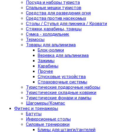
Посуда и наборы туриста
Спальные мешки туристов
Средства для разведения огня
Средства против насекомых
Столы / Стулья для пикника / Кровати
Стяжки, карабины, транцы
Сумка - холодильник
Термосы
Товары для альпинизма
Блок-ролики
Веревка для альпинизма
Зажимы
Карабины
Прочее
Спусковые устройства
Страховочные системы
Туристические подарочные наборы
Туристические складные коврики
Туристические фонари и лампы
Шагомеры/Компас
Фитнес и тренажеры
Батуты
Инверсионные столы
Силовые тренировки
Блины для штанги/гантелей