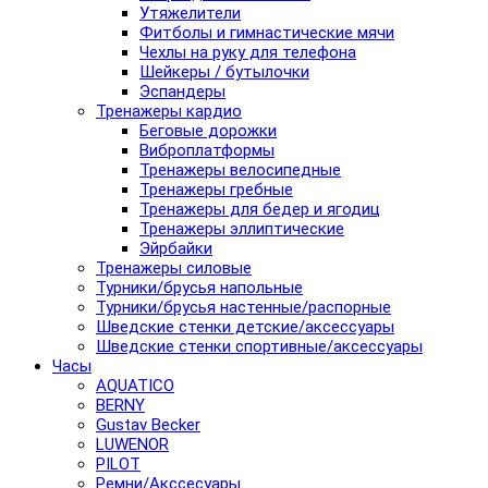
Утяжелители
Фитболы и гимнастические мячи
Чехлы на руку для телефона
Шейкеры / бутылочки
Эспандеры
Тренажеры кардио
Беговые дорожки
Виброплатформы
Тренажеры велосипедные
Тренажеры гребные
Тренажеры для бедер и ягодиц
Тренажеры эллиптические
Эйрбайки
Тренажеры силовые
Турники/брусья напольные
Турники/брусья настенные/распорные
Шведские стенки детские/аксессуары
Шведские стенки спортивные/аксессуары
Часы
AQUATICO
BERNY
Gustav Becker
LUWENOR
PILOT
Pемни/Акссесуары