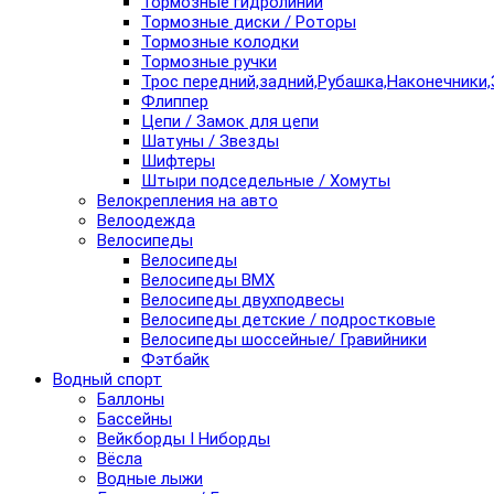
Тормозные гидролинии
Тормозные диски / Роторы
Тормозные колодки
Тормозные ручки
Трос передний,задний,Рубашка,Наконечники,
Флиппер
Цепи / Замок для цепи
Шатуны / Звезды
Шифтеры
Штыри подседельные / Хомуты
Велокрепления на авто
Велоодежда
Велосипеды
Велосипеды
Велосипеды BMX
Велосипеды двухподвесы
Велосипеды детские / подростковые
Велосипеды шоссейные/ Гравийники
Фэтбайк
Водный спорт
Баллоны
Бассейны
Вейкборды I Ниборды
Вёсла
Водные лыжи