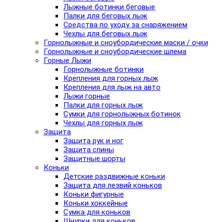
Лыжные ботинки беговые
Палки для беговых лыж
Средства по уходу за снаряжением
Чехлы для беговых лыж
Горнолыжные и сноубордические маски / очки
Горнолыжные и сноубордические шлема
Горные Лыжи
Горнолыжные ботинки
Крепления для горных лыж
Крепления для лыж на авто
Лыжи горные
Палки для горных лыж
Сумки для горнолыжных ботинок
Чехлы для горных лыж
Защита
Защита рук и ног
Защита спины
Защитные шорты
Коньки
Детские раздвижные коньки
Защита для лезвий коньков
Коньки фигурные
Коньки хоккейные
Сумка для коньков
Шнурки для коньков