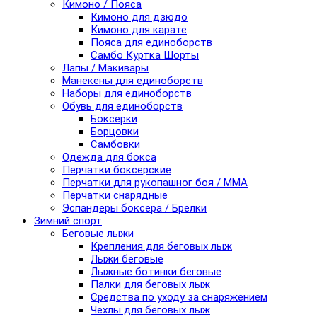
Кимоно / Пояса
Кимоно для дзюдо
Кимоно для карате
Пояса для единоборств
Самбо Куртка Шорты
Лапы / Макивары
Манекены для единоборств
Наборы для единоборств
Обувь для единоборств
Боксерки
Борцовки
Самбовки
Одежда для бокса
Перчатки боксерские
Перчатки для рукопашног боя / ММА
Перчатки снарядные
Эспандеры боксера / Брелки
Зимний спорт
Беговые лыжи
Крепления для беговых лыж
Лыжи беговые
Лыжные ботинки беговые
Палки для беговых лыж
Средства по уходу за снаряжением
Чехлы для беговых лыж