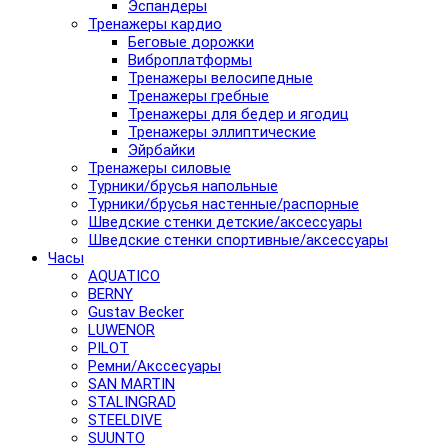
Эспандеры
Тренажеры кардио
Беговые дорожки
Виброплатформы
Тренажеры велосипедные
Тренажеры гребные
Тренажеры для бедер и ягодиц
Тренажеры эллиптические
Эйрбайки
Тренажеры силовые
Турники/брусья напольные
Турники/брусья настенные/распорные
Шведские стенки детские/аксессуары
Шведские стенки спортивные/аксессуары
Часы
AQUATICO
BERNY
Gustav Becker
LUWENOR
PILOT
Pемни/Акссесуары
SAN MARTIN
STALINGRAD
STEELDIVE
SUUNTO