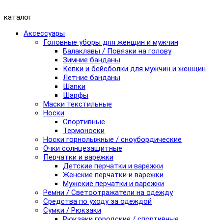
каталог
Аксессуары
Головные уборы для женщин и мужчин
Балаклавы / Повязки на голову
Зимние банданы
Кепки и бейсболки для мужчин и женщин
Летние банданы
Шапки
Шарфы
Маски текстильные
Носки
Спортивные
Термоноски
Носки горнолыжные / сноубордические
Очки солнцезащитные
Перчатки и варежки
Детские перчатки и варежки
Женские перчатки и варежки
Мужские перчатки и варежки
Ремни / Светоотражатели на одежду
Средства по уходу за одеждой
Сумки / Рюкзаки
Рюкзаки городские / спортивные