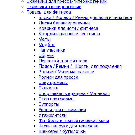
Скамейки для пресса/гиперэкстензии
Скамейки тренировочные
Товары для фитнеса
Блоки / Колесо / Ремни для йоги и пилатеса
Диски балансировачные
Коврики для йоги / фитнеса
Координационные лестницы
Маты
Медбол
Напульсники
Обручи
Перчатки для фитнеса
Пояса / Ремни / Шорты для похудения
Ролики / Мячи массажные
Ролики для пресса
Секундомеры
Скакалки
Спортивная медицина / Магнезия
Степ платформы
Суппорты
Упоры для отжимания
Утяжелители
Фитболы и гимнастические мячи
Чехлы на руку для телефона
Шейкеры / бутылочки