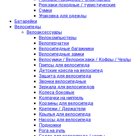
Рюкзаки походные / туристические
Сумки
Упаковка для одежды
Батарейки
Велосипеды
Велоаксессуары
Велокомпьютеры
Велоперчатки
Велосипедные багажники
Велосипедные замки
Велосумки / Велорюкзаки / Кофры / Чехлы
Грипсы для велосипеда
Детские кресла на велосипед
Защита для велосипеда
Звонки велосипедные
Зеркала для велосипедов
Колеса боковые
Колпачки на ниппель
Корзины для велосипеда
Крепежи / Держатели
Крылья для велосипеда
Насосы для велосипеда
Подножки
Рога на руль