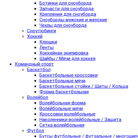
Ботинки для сноуборда
Запчасти для сноуборда
Крепления для сноуборда
Сноуборды мужские и женские
Чехлы для сноуборда
Сноутюбинги
Хоккей
Клюшки
Ленты
Хоккейная экипировка
Шайбы / Мячи для хоккея
Командный спорт
Баскетбол
Баскетбольные кроссовки
Баскетбольные мячи
Баскетбольные стойки / Щиты / Кольца
Форма баскетбольная
Волейбол
Волейбольная форма
Волейбольные мячи
Кроссовки волейбольные
Наколенники волейбольные / Защита
Сетка волейбольная
Футбол
Бутсы футбольные / футзальные / многоши