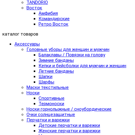
TANDORIO
Восток
Амфибия
Командирские
Ретро Восток
каталог товаров
Аксессуары
Головные уборы для женщин и мужчин
Балаклавы / Повязки на голову
Зимние банданы
Кепки и бейсболки для мужчин и женщин
Летние банданы
Шапки
Шарфы
Маски текстильные
Носки
Спортивные
Термоноски
Носки горнолыжные / сноубордические
Очки солнцезащитные
Перчатки и варежки
Детские перчатки и варежки
Женские перчатки и варежки