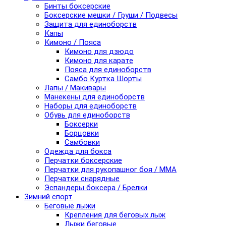
Бинты боксерские
Боксерские мешки / Груши / Подвесы
Защита для единоборств
Капы
Кимоно / Пояса
Кимоно для дзюдо
Кимоно для карате
Пояса для единоборств
Самбо Куртка Шорты
Лапы / Макивары
Манекены для единоборств
Наборы для единоборств
Обувь для единоборств
Боксерки
Борцовки
Самбовки
Одежда для бокса
Перчатки боксерские
Перчатки для рукопашног боя / ММА
Перчатки снарядные
Эспандеры боксера / Брелки
Зимний спорт
Беговые лыжи
Крепления для беговых лыж
Лыжи беговые