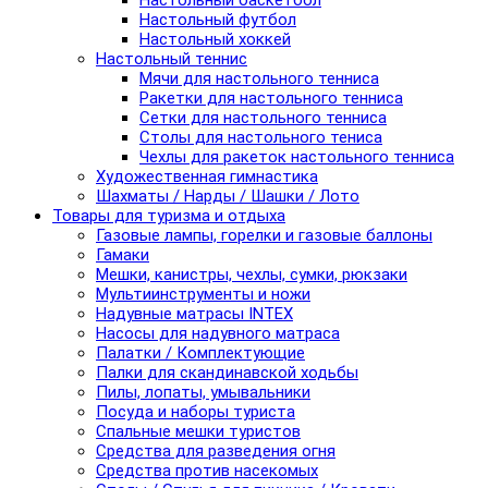
Настольный баскетбол
Настольный футбол
Настольный хоккей
Настольный теннис
Мячи для настольного тенниса
Ракетки для настольного тенниса
Сетки для настольного тенниса
Столы для настольного тениса
Чехлы для ракеток настольного тенниса
Художественная гимнастика
Шахматы / Нарды / Шашки / Лото
Товары для туризма и отдыха
Газовые лампы, горелки и газовые баллоны
Гамаки
Мешки, канистры, чехлы, сумки, рюкзаки
Мультиинструменты и ножи
Надувные матрасы INTEX
Насосы для надувного матраса
Палатки / Комплектующие
Палки для скандинавской ходьбы
Пилы, лопаты, умывальники
Посуда и наборы туриста
Спальные мешки туристов
Средства для разведения огня
Средства против насекомых