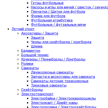
Гетры футбольные
Насосы и иглы для мячей / свисток / секунд
Перчатки / Щитки для футбола
Форма для футбола
Футбольная атрибутика
Футбольные / футзальные мячи
Летний спорт
Акссесуары / Защита
Защита
Чехлы для скейтборда / лонгборда
Шлема
Бадминтон
Большой теннис
Круизеры / Пенниборды / Лонгборды
Ролики
Самокаты
Двухколесные самокаты
Запчасти и аксессуары для самоката
Самокаты детские трехколесные
Трюковые самокаты
Скейтборды
Электротранспорт
Электробайки / Электроквадроциклы
Электрокарт / Дрифт-кары
Электроролики / Электроскейтборды