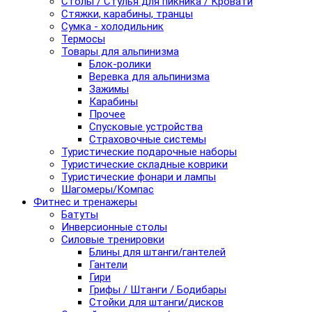
Столы / Стулья для пикника / Кровати
Стяжки, карабины, транцы
Сумка - холодильник
Термосы
Товары для альпинизма
Блок-ролики
Веревка для альпинизма
Зажимы
Карабины
Прочее
Спусковые устройства
Страховочные системы
Туристические подарочные наборы
Туристические складные коврики
Туристические фонари и лампы
Шагомеры/Компас
Фитнес и тренажеры
Батуты
Инверсионные столы
Силовые тренировки
Блины для штанги/гантелей
Гантели
Гири
Грифы / Штанги / Бодибары
Стойки для штанги/дисков