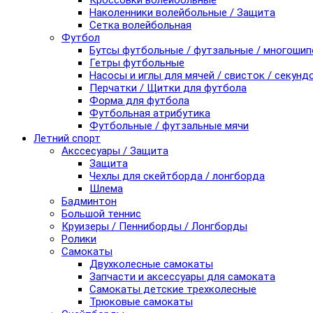
Кроссовки волейбольные
Наколенники волейбольные / Защита
Сетка волейбольная
Футбол
Бутсы футбольные / футзальные / многоши
Гетры футбольные
Насосы и иглы для мячей / свисток / секунд
Перчатки / Щитки для футбола
Форма для футбола
Футбольная атрибутика
Футбольные / футзальные мячи
Летний спорт
Акссесуары / Защита
Защита
Чехлы для скейтборда / лонгборда
Шлема
Бадминтон
Большой теннис
Круизеры / Пенниборды / Лонгборды
Ролики
Самокаты
Двухколесные самокаты
Запчасти и аксессуары для самоката
Самокаты детские трехколесные
Трюковые самокаты