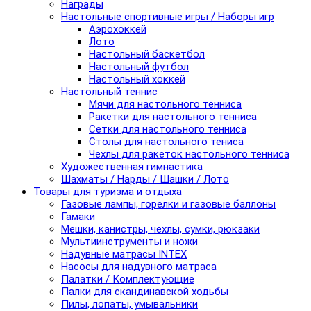
Награды
Настольные спортивные игры / Наборы игр
Аэрохоккей
Лото
Настольный баскетбол
Настольный футбол
Настольный хоккей
Настольный теннис
Мячи для настольного тенниса
Ракетки для настольного тенниса
Сетки для настольного тенниса
Столы для настольного тениса
Чехлы для ракеток настольного тенниса
Художественная гимнастика
Шахматы / Нарды / Шашки / Лото
Товары для туризма и отдыха
Газовые лампы, горелки и газовые баллоны
Гамаки
Мешки, канистры, чехлы, сумки, рюкзаки
Мультиинструменты и ножи
Надувные матрасы INTEX
Насосы для надувного матраса
Палатки / Комплектующие
Палки для скандинавской ходьбы
Пилы, лопаты, умывальники