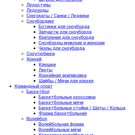
Ледоступы
Ледоходы
Снегокаты / Санки / Ледянки
Сноубординг
Ботинки для сноуборда
Запчасти для сноуборда
Крепления для сноуборда
Сноуборды мужские и женские
Чехлы для сноуборда
Сноутюбинги
Хоккей
Клюшки
Ленты
Хоккейная экипировка
Шайбы / Мячи для хоккея
Командный спорт
Баскетбол
Баскетбольные кроссовки
Баскетбольные мячи
Баскетбольные стойки / Щиты / Кольца
Форма баскетбольная
Волейбол
Волейбольная форма
Волейбольные мячи