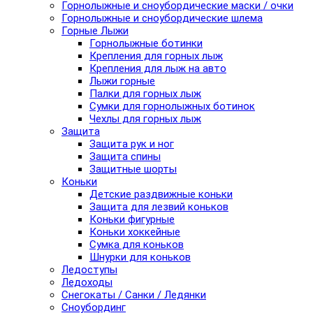
Горнолыжные и сноубордические маски / очки
Горнолыжные и сноубордические шлема
Горные Лыжи
Горнолыжные ботинки
Крепления для горных лыж
Крепления для лыж на авто
Лыжи горные
Палки для горных лыж
Сумки для горнолыжных ботинок
Чехлы для горных лыж
Защита
Защита рук и ног
Защита спины
Защитные шорты
Коньки
Детские раздвижные коньки
Защита для лезвий коньков
Коньки фигурные
Коньки хоккейные
Сумка для коньков
Шнурки для коньков
Ледоступы
Ледоходы
Снегокаты / Санки / Ледянки
Сноубординг