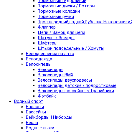
Тормозные гидролинии
Тормозные диски / Роторы
Тормозные колодки
Тормозные ручки
Трос передний,задний,Рубашка,Наконечники,
Флиппер
Цепи / Замок для цепи
Шатуны / Звезды
Шифтеры
Штыри подседельные / Хомуты
Велокрепления на авто
Велоодежда
Велосипеды
Велосипеды
Велосипеды BMX
Велосипеды двухподвесы
Велосипеды детские / подростковые
Велосипеды шоссейные/ Гравийники
Фэтбайк
Водный спорт
Баллоны
Бассейны
Вейкборды I Ниборды
Вёсла
Водные лыжи