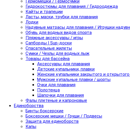
Гермомешки / Гермосумки
Гидрокостюмы для плавания / Гидроодежда
Кайты и трапеции
Ласты, маски, трубки для плавания
Лодки
Надувные матрасы для плавания / Игрушки надув
Обувь для водных видов спорта
Пляжные аксессуары / игры
Сапборды I Sup-доски
Спасательные жилеты
Сумки / Чехлы для водных лыж
Товары для бассейна
Аксессуары для плавания
Детские купальники, плавки
Женские купальники закрытого и открытого
Мужские купальные плавки / шорты
Очки для плавания
Полотенца
Шапочки для плавания
Фалы плетеные и капроновые
Единоборства
Бинты боксерские
Боксерские мешки / Груши / Подвесы
Защита для единоборств
Капы