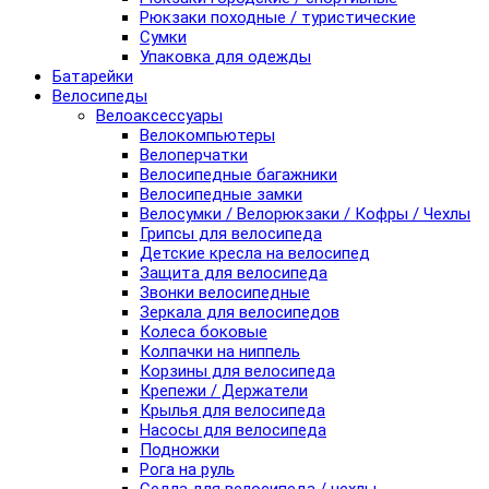
Рюкзаки походные / туристические
Сумки
Упаковка для одежды
Батарейки
Велосипеды
Велоаксессуары
Велокомпьютеры
Велоперчатки
Велосипедные багажники
Велосипедные замки
Велосумки / Велорюкзаки / Кофры / Чехлы
Грипсы для велосипеда
Детские кресла на велосипед
Защита для велосипеда
Звонки велосипедные
Зеркала для велосипедов
Колеса боковые
Колпачки на ниппель
Корзины для велосипеда
Крепежи / Держатели
Крылья для велосипеда
Насосы для велосипеда
Подножки
Рога на руль