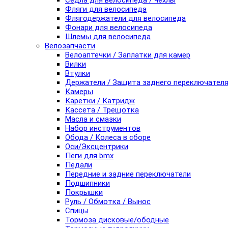
Седла для велосипеда / чехлы
Фляги для велосипеда
Флягодержатели для велосипеда
Фонари для велосипеда
Шлемы для велосипеда
Велозапчасти
Велоаптечки / Заплатки для камер
Вилки
Втулки
Держатели / Защита заднего переключател
Камеры
Каретки / Катридж
Кассета / Трещотка
Масла и смазки
Набор инструментов
Обода / Колеса в сборе
Оси/Эксцентрики
Пеги для bmx
Педали
Передние и задние переключатели
Подшипники
Покрышки
Руль / Обмотка / Вынос
Спицы
Тормоза дисковые/ободные