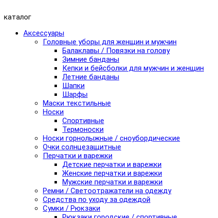
каталог
Аксессуары
Головные уборы для женщин и мужчин
Балаклавы / Повязки на голову
Зимние банданы
Кепки и бейсболки для мужчин и женщин
Летние банданы
Шапки
Шарфы
Маски текстильные
Носки
Спортивные
Термоноски
Носки горнолыжные / сноубордические
Очки солнцезащитные
Перчатки и варежки
Детские перчатки и варежки
Женские перчатки и варежки
Мужские перчатки и варежки
Ремни / Светоотражатели на одежду
Средства по уходу за одеждой
Сумки / Рюкзаки
Рюкзаки городские / спортивные