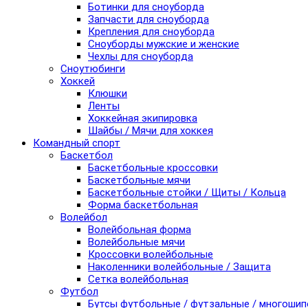
Ботинки для сноуборда
Запчасти для сноуборда
Крепления для сноуборда
Сноуборды мужские и женские
Чехлы для сноуборда
Сноутюбинги
Хоккей
Клюшки
Ленты
Хоккейная экипировка
Шайбы / Мячи для хоккея
Командный спорт
Баскетбол
Баскетбольные кроссовки
Баскетбольные мячи
Баскетбольные стойки / Щиты / Кольца
Форма баскетбольная
Волейбол
Волейбольная форма
Волейбольные мячи
Кроссовки волейбольные
Наколенники волейбольные / Защита
Сетка волейбольная
Футбол
Бутсы футбольные / футзальные / многоши