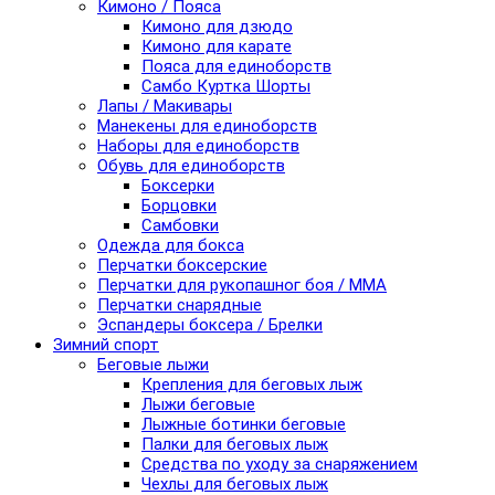
Кимоно / Пояса
Кимоно для дзюдо
Кимоно для карате
Пояса для единоборств
Самбо Куртка Шорты
Лапы / Макивары
Манекены для единоборств
Наборы для единоборств
Обувь для единоборств
Боксерки
Борцовки
Самбовки
Одежда для бокса
Перчатки боксерские
Перчатки для рукопашног боя / ММА
Перчатки снарядные
Эспандеры боксера / Брелки
Зимний спорт
Беговые лыжи
Крепления для беговых лыж
Лыжи беговые
Лыжные ботинки беговые
Палки для беговых лыж
Средства по уходу за снаряжением
Чехлы для беговых лыж